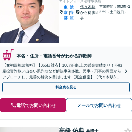
エイトフォース法律事務所
代々木駅
営業時間：00:00~2
東
渋
3:59（土日祝日）
京
谷
から徒歩3
|
都
区
分
本名・住所・電話番号がわかる詐欺師
【☎︎初回相談無料】【365日対応】100万円以上の返金実績あり！不動
産投資詐欺／出会い系詐欺など解決事例多数。民事・刑事の両面から
アプローチし、最善の解決を目指します【完全個室】【代々木駅3
分】
料金表を見る
電話でお問い合わせ
メールでお問い合わせ
高橋 佑典
弁護士