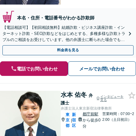
本名・住所・電話番号がわかる詐欺師
【電話相談可】【初回相談無料】結婚詐欺・ビジネス講座詐欺・イン
ターネット詐欺・SEO詐欺などをはじめとする、多種多様な詐欺トラ
ブルのご相談をお受けしています。他の弁護士に断られた場合でも、
諦めずに一度ご相談ください。
料金表を見る
電話でお問い合わせ
メールでお問い合わせ
水本 佑冬
弁
インタビューを
見る
護士
弁護士法人東京新宿法律事務所
都庁前駅
営業時間：07:00~2
東
新
2:00（土日祝日）
京
宿
から徒歩0
|
都
区
分