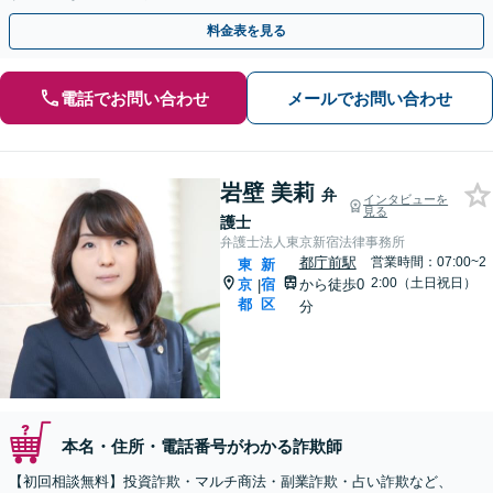
駅1分】※結婚詐欺・ロマンス詐欺に関するご相談はお断り
料金表を見る
電話でお問い合わせ
メールでお問い合わせ
岩壁 美莉
弁
インタビューを
見る
護士
弁護士法人東京新宿法律事務所
都庁前駅
営業時間：07:00~2
東
新
2:00（土日祝日）
京
宿
から徒歩0
|
都
区
分
本名・住所・電話番号がわかる詐欺師
【初回相談無料】投資詐欺・マルチ商法・副業詐欺・占い詐欺など、