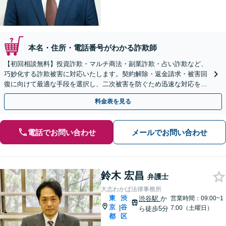
本名・住所・電話番号がわかる詐欺師
【初回相談無料】投資詐欺・マルチ商法・副業詐欺・占い詐欺など、
巧妙化する詐欺被害に対応いたします。契約解除・返金請求・被害回
復に向けて最適な手段を選択し、二次被害を防ぐため迅速な対応を心
がけます【都庁前駅直結】【複数拠点あり】
料金表を見る
電話でお問い合わせ
メールでお問い合わせ
鈴木 宏昌
弁護士
大志わかば法律事務所
東
渋
渋谷駅
か
営業時間：09:00~1
京
谷
|
7:00（土曜日）
ら徒歩5分
都
区