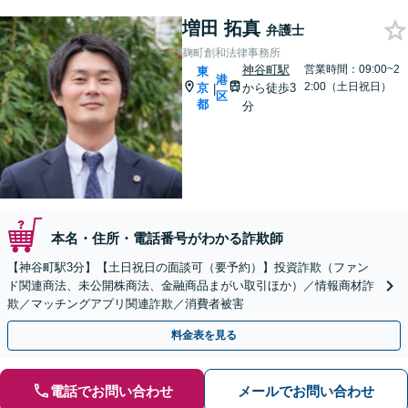
増田 拓真
弁護士
麹町創和法律事務所
神谷町駅
営業時間：09:00~2
東
港
2:00（土日祝日）
京
から徒歩3
|
区
都
分
本名・住所・電話番号がわかる詐欺師
【神谷町駅3分】【土日祝日の面談可（要予約）】投資詐欺（ファン
ド関連商法、未公開株商法、金融商品まがい取引ほか）／情報商材詐
欺／マッチングアプリ関連詐欺／消費者被害
料金表を見る
電話でお問い合わせ
メールでお問い合わせ