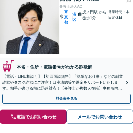
弁護士法人AO
東
虎ノ門駅
から
営業時間：本
港
京
|
日定休日
徒歩1分
区
都
本名・住所・電話番号がわかる詐欺師
【電話・LINE相談可】【初回面談無料】「簡単なお仕事」などの副業
詐欺やタスク詐欺にご注意！口座凍結等で返金をサポートいたしま
す。相手が逃げる前に迅速対応！【弁護士が複数人在籍】事務所内で
連携し問題解決へ【休日・夜間面談可】【虎ノ門駅1分】
料金表を見る
電話でお問い合わせ
メールでお問い合わせ