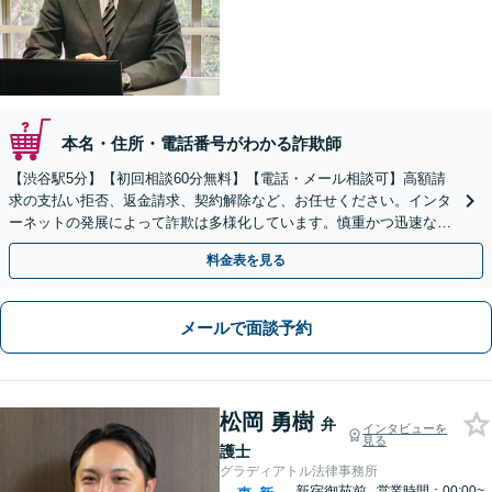
本名・住所・電話番号がわかる詐欺師
【渋谷駅5分】【初回相談60分無料】【電話・メール相談可】高額請
求の支払い拒否、返金請求、契約解除など、お任せください。インタ
ーネットの発展によって詐欺は多様化しています。慎重かつ迅速な対
応が求められるため、お早めに弁護士にご相談ください。
料金表を見る
メールで面談予約
松岡 勇樹
弁
インタビューを
見る
護士
グラディアトル法律事務所
新宿御苑前
営業時間：00:00~