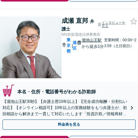
成瀬 直邦
弁
インタビューを
見る
護士
NN赤坂溜池法律事務所
東
溜池山王駅
営業時間：00:00~2
港
京
|
3:59（土日祝日）
から徒歩1分
区
都
本名・住所・電話番号がわかる詐欺師
【溜池山王駅30秒】【弁護士歴10年以上】【完全成功報酬・分割払い
対応】【オンライン相談可】10年以上の実務経験をもつ弁護士が、初
回相談から解決まで一貫して対応いたします「投資詐欺／情報商材詐
欺／架空請求／出会い系詐欺など」【休日夜間対応】
料金表を見る