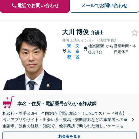
電話でお問い合わせ
メールでお問い合わせ
大川 博俊
弁護士
弁護士法人インサイト法律事務所
東
文
後楽園駅
から
営業時間：本
京
京
|
日定休日
徒歩7分
都
区
本名・住所・電話番号がわかる詐欺師
相談料・着手金0円｜全国対応【電話相談可！LINEでスピード対応】
占いアプリやサイト・出会い系・競馬・競艇詐欺などの事業者への返
金請求。独自の経験・知識で、他事務所で断られた難しいケースも解
決に導いた実績あり。まずはお気軽にご相談ください
料金表を見る