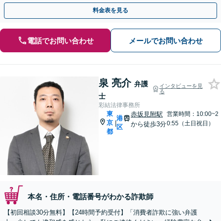
った」等、まずはお電話ください。
料金表を見る
電話でお問い合わせ
メールでお問い合わせ
泉 亮介
弁護
インタビューを見
る
士
彩結法律事務所
東
赤坂見附駅
営業時間：10:00~2
港
京
|
0:55（土日祝日）
から徒歩3分
区
都
本名・住所・電話番号がわかる詐欺師
【初回相談30分無料】【24時間予約受付】「消費者詐欺に強い弁護