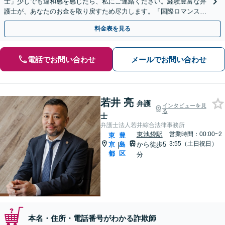
士」少しでも違和感を感じたら、私にご連絡ください。経験豊富な弁
護士が、あなたのお金を取り戻すため尽力します。「国際ロマンス詐
欺／仮想通貨・海外FX詐欺／副業・情報商材詐欺ほか」
料金表を見る
電話でお問い合わせ
メールでお問い合わせ
若井 亮
弁護
インタビューを見
る
士
弁護士法人若井綜合法律事務所
東池袋駅
営業時間：00:00~2
東
豊
3:55（土日祝日）
京
島
から徒歩5
|
都
区
分
本名・住所・電話番号がわかる詐欺師