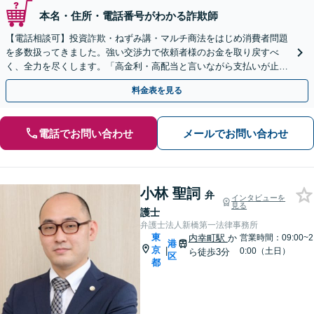
本名・住所・電話番号がわかる詐欺師
【電話相談可】投資詐欺・ねずみ講・マルチ商法をはじめ消費者問題
を多数扱ってきました。強い交渉力で依頼者様のお金を取り戻すべ
く、全力を尽くします。「高金利・高配当と言いながら支払いが止ま
った」等、まずはお電話ください。
料金表を見る
電話でお問い合わせ
メールでお問い合わせ
小林 聖詞
弁
インタビューを
見る
護士
弁護士法人新橋第一法律事務所
東
内幸町駅
か
営業時間：09:00~2
港
京
|
0:00（土日）
ら徒歩3分
区
都