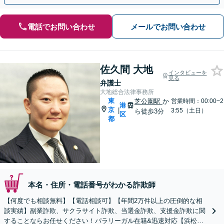
電話でお問い合わせ
メールでお問い合わせ
佐久間 大地
インタビューを
見る
弁護士
大地総合法律事務所
東
芝公園駅
か
営業時間：00:00~2
港
京
|
3:55（土日）
ら徒歩3分
区
都
本名・住所・電話番号がわかる詐欺師
【何度でも相談無料】【電話相談可】【年間2万件以上の圧倒的な相
談実績】副業詐欺、サクラサイト詐欺、当選金詐欺、支援金詐欺に関
することならお任せください！パラリーガル在籍&迅速対応【浜松町