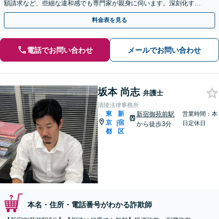
額請求など、些細な違和感でも専門家が親身に伺います。深刻化する
前に、ご家族の相談も含めぜひ一度ご相談ください。
料金表を見る
電話でお問い合わせ
メールでお問い合わせ
坂本 尚志
弁護士
清陵法律事務所
東
新
新宿御苑前駅
営業時間：本
京
宿
|
日定休日
から徒歩3分
都
区
本名・住所・電話番号がわかる詐欺師