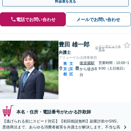
料金表を見る
電話でお問い合わせ
メールでお問い合わせ
豊田 雄一郎
インタビューを
見る
弁護士
フリューゲル法律事務所
後楽園駅
営業時間：10:00~1
東
文
9:00（土日祝日）
京
京
から徒歩8
|
都
区
分
本名・住所・電話番号がわかる詐欺師
【逃げられる前にスピード対応】【初回相談無料】副業詐欺やSNS、
悪徳商法まで、あらゆる消費者被害を弁護士が解決します。不当な高