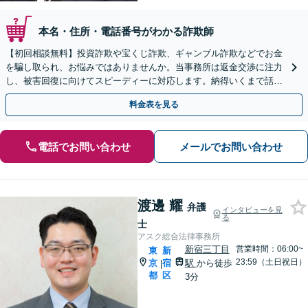
本名・住所・電話番号がわかる詐欺師
【初回相談無料】投資詐欺や宝くじ詐欺、ギャンブル詐欺などでお金
を騙し取られ、お悩みではありませんか。当事務所は返金交渉に注力
し、被害回復に向けてスピーディーに対応します。納得いくまで話し
合って方針を決めるため安心です。【LINE対応】
料金表を見る
電話でお問い合わせ
メールでお問い合わせ
渡邊 耀
弁護
インタビューを見
る
士
アスク総合法律事務所
新宿三丁目
営業時間：06:00~
東
新
23:59（土日祝日）
京
宿
駅
から徒歩
|
都
区
3分