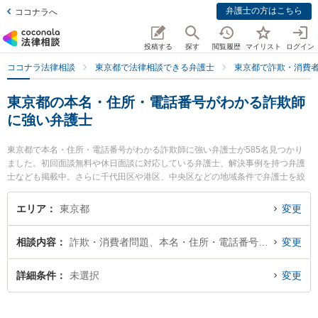
弁護士の方はこちら
ココナラへ
投稿する
探す
閲覧履歴
マイリスト
ログイン
ココナラ法律相談
東京都で法律相談できる弁護士
東京都で詐欺・消費
東京都の本名・住所・電話番号がわかる詐欺師
に強い弁護士
東京都で本名・住所・電話番号がわかる詐欺師に強い弁護士が585名見つかり
ました。初回面談無料や休日面談に対応している弁護士、解決事例を持つ弁護
士なども掲載中。さらに千代田区や港区、中央区などの地域条件で弁護士を絞
り込めます。詐欺・消費者問題に関係する投資詐欺や副業詐欺、FX詐欺等の細
かな分野での絞り込み検索もでき便利です。特に弁護士法人AOの中屋 竜博弁護
エリア
東京都
変更
士やグラディアトル法律事務所の井上 大輝弁護士、彩結法律事務所の泉 亮介弁
護士のプロフィール情報や弁護士費用、強みなどが注目されています。『東京
相談内容
詐欺・消費者問題、本名・住所・電話番号が判明
変更
都で土日や夜間に発生した本名・住所・電話番号がわかる詐欺師のトラブルを
今すぐに弁護士に相談したい』『本名・住所・電話番号がわかる詐欺師のトラ
ブル解決の実績豊富な近くの弁護士を検索したい』『初回相談無料で本名・住
詳細条件
未選択
変更
所・電話番号がわかる詐欺師を法律相談できる東京都内の弁護士に相談予約し
たい』などでお困りの相談者さんにおすすめです。