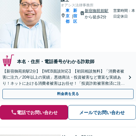
オアシス法律事務所
東
新
新宿御苑前駅
営業時間：本
京
宿
|
日定休日
から徒歩2分
都
区
本名・住所・電話番号がわかる詐欺師
【新宿御苑前駅2分】【WEB面談対応】【初回相談無料】「消費者被
害に注力／20年以上の実績」悪徳商法・投資被害など豊富な実績あ
り！ネットにおける消費者被害はお任せ！「投資詐欺被害救済に注力
／未公開株、仮想通貨、FX詐欺」【休日・夜間相談可】
料金表を見る
電話でお問い合わせ
メールでお問い合わせ