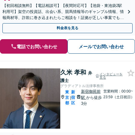
【初回相談無料】【電話相談可】【夜間対応可】【池袋・東池袋2駅
利用可】架空の投資話、出会い系、競馬情報等のギャンブル情報、情
報商材等、詐欺に巻き込まれたらご相談を！証拠が乏しい事案でも、
返金の可能性がある限りあきらめずに全力対応します。
料金表を見る
電話でお問い合わせ
メールでお問い合わせ
久米 孝和
弁
インタビューを
見る
護士
グラディアトル法律事務所
新宿御苑前
営業時間：00:00~
東
新
23:59（土日祝日）
京
宿
駅
から徒歩
|
都
区
3分