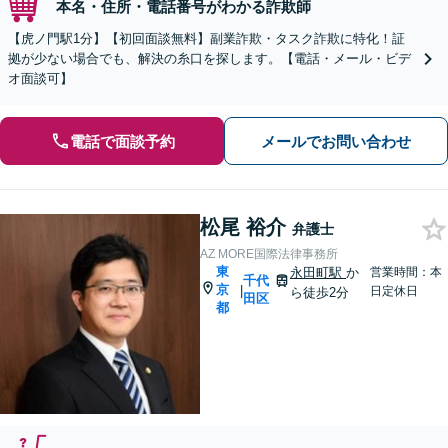
本名・住所・電話番号がわかる詐欺師
【虎ノ門駅1分】【初回面談無料】副業詐欺・タスク詐欺に特化！証
拠が少ない場合でも、解決の糸口を探します。【電話・メール・ビデ
オ面談可】
電話で面談予約
メールでお問い合わせ
松尾 裕介
弁護士
AZ MORE国際法律事務所
東
永田町駅
か
営業時間：本
千代
京
|
日定休日
ら徒歩2分
田区
都