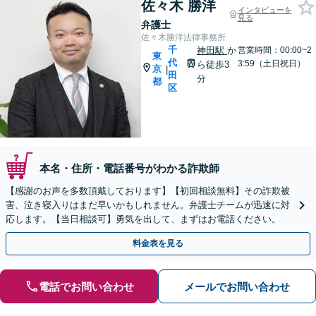
佐々木 勝洋
インタビューを
見る
弁護士
佐々木勝洋法律事務所
千
神田駅
か
営業時間：00:00~2
東
代
3:59（土日祝日）
ら徒歩3
京
|
田
分
都
区
本名・住所・電話番号がわかる詐欺師
【感謝のお声を多数頂戴しております】【初回相談無料】その詐欺被
害、泣き寝入りはまだ早いかもしれません。弁護士チームが迅速に対
応します。【当日相談可】勇気を出して、まずはお電話ください。
料金表を見る
電話でお問い合わせ
メールでお問い合わせ