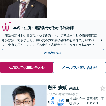
本名・住所・電話番号がわかる詐欺師
【電話相談可】投資詐欺・ねずみ講・マルチ商法をはじめ消費者問題
を多数扱ってきました。強い交渉力で依頼者様のお金を取り戻すべ
く、全力を尽くします。「高金利・高配当と言いながら支払いが止ま
った」等、まずはお電話ください。
料金表を見る
電話でお問い合わせ
メールでお問い合わせ
岩田 憲明
弁護士
けんめい総合法律事務所
東
神田駅
から
営業時間：本
千代
京
|
日定休日
徒歩0分
田区