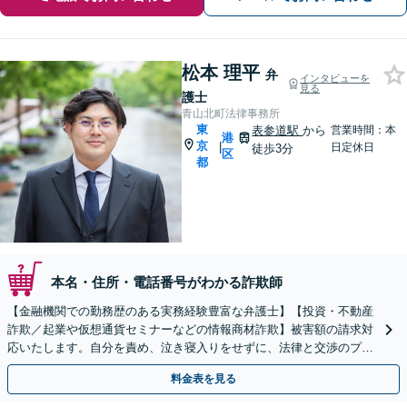
松本 理平
弁
インタビューを
見る
護士
青山北町法律事務所
東
表参道駅
から
営業時間：本
港
京
|
日定休日
徒歩3分
区
都
本名・住所・電話番号がわかる詐欺師
【金融機関での勤務歴のある実務経験豊富な弁護士】【投資・不動産
詐欺／起業や仮想通貨セミナーなどの情報商材詐欺】被害額の請求対
応いたします。自分を責め、泣き寝入りをせずに、法律と交渉のプロ
にまずはご相談ください。【表参道駅から徒歩3分】
料金表を見る