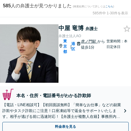
585
人の弁護士が見つかりました
(検索結果について詳しくは
こちら
)
585件中 1-30件を表示
中屋 竜博
弁護士
弁護士法人AO
東
虎ノ門駅
から
営業時間：本
港
京
|
日定休日
徒歩1分
区
都
本名・住所・電話番号がわかる詐欺師
【電話・LINE相談可】【初回面談無料】「簡単なお仕事」などの副業
詐欺やタスク詐欺にご注意！口座凍結等で返金をサポートいたしま
す。相手が逃げる前に迅速対応！【弁護士が複数人在籍】事務所内で
連携し問題解決へ【休日・夜間面談可】【虎ノ門駅1分】
料金表を見る