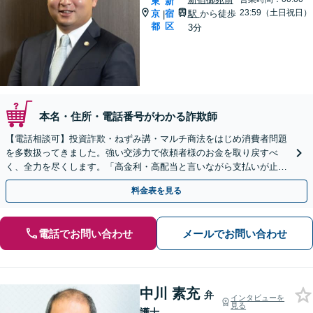
東
新
23:59（土日祝日）
京
宿
駅
から徒歩
|
都
区
3分
本名・住所・電話番号がわかる詐欺師
【電話相談可】投資詐欺・ねずみ講・マルチ商法をはじめ消費者問題
を多数扱ってきました。強い交渉力で依頼者様のお金を取り戻すべ
く、全力を尽くします。「高金利・高配当と言いながら支払いが止ま
った」等、まずはお電話ください。
料金表を見る
電話でお問い合わせ
メールでお問い合わせ
中川 素充
弁
インタビューを
見る
護士