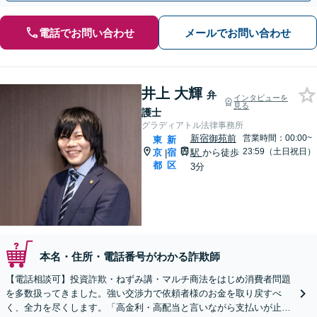
電話でお問い合わせ
メールでお問い合わせ
井上 大輝
弁
インタビューを
見る
護士
グラディアトル法律事務所
新宿御苑前
営業時間：00:00~
東
新
23:59（土日祝日）
京
宿
駅
から徒歩
|
都
区
3分
本名・住所・電話番号がわかる詐欺師
【電話相談可】投資詐欺・ねずみ講・マルチ商法をはじめ消費者問題
を多数扱ってきました。強い交渉力で依頼者様のお金を取り戻すべ
く、全力を尽くします。「高金利・高配当と言いながら支払いが止ま