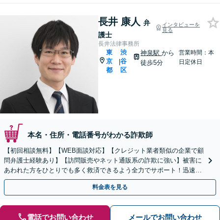
長井 康人
弁
インタビューを
見る
護士
長井法律事務所
東
渋
神泉駅
から
営業時間：本
京
谷
|
日定休日
徒歩5分
都
区
本名・住所・電話番号がわかる詐欺師
【初回相談無料】【WEB面談対応】【クレジット業者類似の企業で顧
問弁護士経験あり】【訪問販売やネット通販系の詐欺に強い】被害に
あわれた方をひとりでも多く救済できるよう全力でサポート！迅速な
対応で返還請求をおこないます【休日・夜間相談可】
料金表を見る
電話でお問い合わせ
メールでお問い合わせ