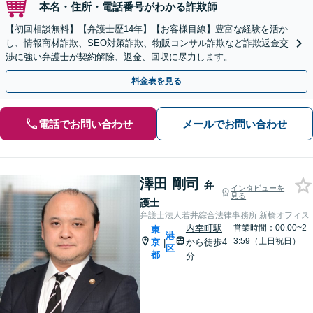
本名・住所・電話番号がわかる詐欺師
【初回相談無料】【弁護士歴14年】【お客様目線】豊富な経験を活か
し、情報商材詐欺、SEO対策詐欺、物販コンサル詐欺など詐欺返金交
渉に強い弁護士が契約解除、返金、回収に尽力します。
料金表を見る
電話でお問い合わせ
メールでお問い合わせ
澤田 剛司
弁
インタビューを
見る
護士
弁護士法人若井綜合法律事務所 新橋オフィス
内幸町駅
営業時間：00:00~2
東
港
3:59（土日祝日）
京
から徒歩4
|
区
都
分