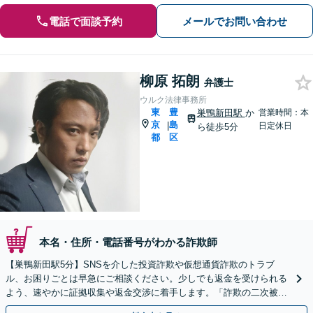
電話で面談予約
メールでお問い合わせ
柳原 拓朗
弁護士
ウルク法律事務所
東
豊
巣鴨新田駅
か
営業時間：本
京
島
|
日定休日
ら徒歩5分
都
区
本名・住所・電話番号がわかる詐欺師
【巣鴨新田駅5分】SNSを介した投資詐欺や仮想通貨詐欺のトラブ
ル、お困りごとは早急にご相談ください。少しでも返金を受けられる
よう、速やかに証拠収集や返金交渉に着手します。「詐欺の二次被
害」のご相談も対応します【初回相談無料】【Web相談可】