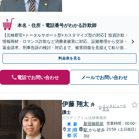
本名・住所・電話番号がわかる詐欺師
【元検察官×トータルサポート型×カスタマイズ型の対応】投資詐欺・
情報商材・ロマンス詐欺など消費者被害に対応。証拠整理から交渉・
返金請求、刑事告訴の検討・対応まで、被害回復を見据えて粘り強く
サポートし、不安の解消に努めます【新宿三丁目駅3分】
料金表を見る
電話でお問い合わせ
メールでお問い合わせ
伊藤 翔太
弁
インタビューを
見る
護士
グラディアトル法律事務所
新宿御苑前
営業時間：00:00~
東
新
23:59（土日祝日）
京
宿
駅
から徒歩
|
都
区
3分