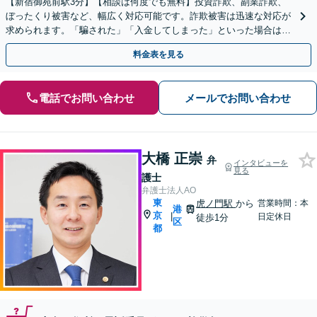
【新宿御苑前駅3分】【相談は何度でも無料】投資詐欺、副業詐欺、
ぼったくり被害など、幅広く対応可能です。詐欺被害は迅速な対応が
求められます。「騙された」「入金してしまった」といった場合は、
お早めにご相談ください。【電話・メール・WEB相談可】
料金表を見る
電話でお問い合わせ
メールでお問い合わせ
大橋 正崇
弁
インタビューを
見る
護士
弁護士法人AO
東
虎ノ門駅
から
営業時間：本
港
京
|
日定休日
徒歩1分
区
都