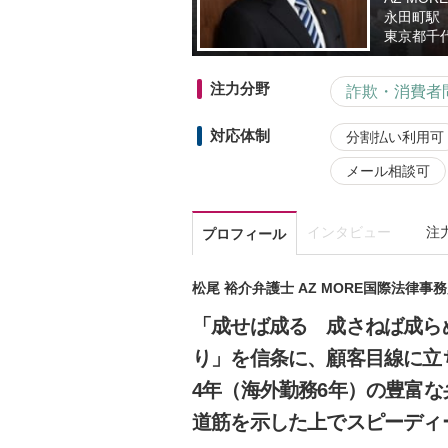
永田町駅
東京都
千
注力分野
詐欺・消費者
対応体制
分割払い利用可
メール相談可
インタビュー
注
プロフィール
松尾 裕介弁護士 AZ MORE国際法律事
「成せば成る 成さねば成ら
り」を信条に、顧客目線に立
4年（海外勤務6年）の豊富
道筋を示した上でスピーディ