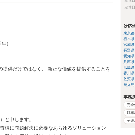
定休
定休
対応
東京都
栃木県
6年）
宮城県
長野県
愛知県
兵庫県
広島県
の提供だけではなく、 新たな価値を提供することを
香川県
佐賀県
鹿児島
事務
完全
駐車
）と申します。
子連
皆様に問題解決に必要なあらゆるソリューション