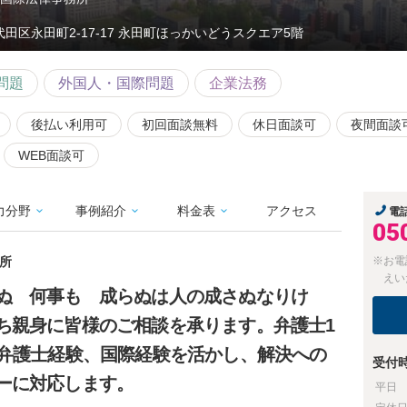
代田区永田町2-17-17 永田町ほっかいどうスクエア5階
問題
外国人・国際問題
企業法務
後払い利用可
初回面談無料
休日面談可
夜間面談
WEB面談可
力分野
事例紹介
料金表
アクセス
電
05
務所
※お電
えい
ぬ 何事も 成らぬは人の成さぬなりけ
ち親身に皆様のご相談を承ります。弁護士1
な弁護士経験、国際経験を活かし、解決への
受付
ーに対応します。
平日