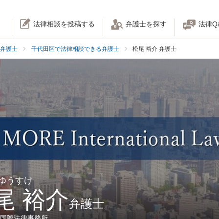
法律相談を投稿する
弁護士を探す
法律Q
弁護士
千代田区で法律相談できる弁護士
松尾 裕介 弁護士
 ゆうすけ
尾 裕介
弁護士
RE国際法律事務所