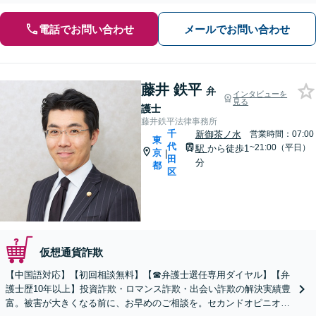
電話でお問い合わせ
メールでお問い合わせ
藤井 鉄平
弁
インタビューを
見る
護士
藤井鉄平法律事務所
千
新御茶ノ水
営業時間：07:00
東
代
~21:00（平日）
駅
から徒歩1
京
|
田
分
都
区
仮想通貨詐欺
【中国語対応】【初回相談無料】【☎︎弁護士選任専用ダイヤル】【弁
護士歴10年以上】投資詐欺・ロマンス詐欺・出会い詐欺の解決実績豊
富。被害が大きくなる前に、お早めのご相談を。セカンドオピニオ