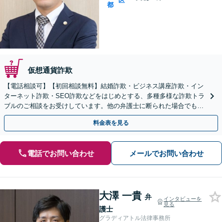
区
都
仮想通貨詐欺
【電話相談可】【初回相談無料】結婚詐欺・ビジネス講座詐欺・イン
ターネット詐欺・SEO詐欺などをはじめとする、多種多様な詐欺トラ
ブルのご相談をお受けしています。他の弁護士に断られた場合でも、
諦めずに一度ご相談ください。
料金表を見る
電話でお問い合わせ
メールでお問い合わせ
大澤 一貴
弁
インタビューを
見る
護士
グラディアトル法律事務所