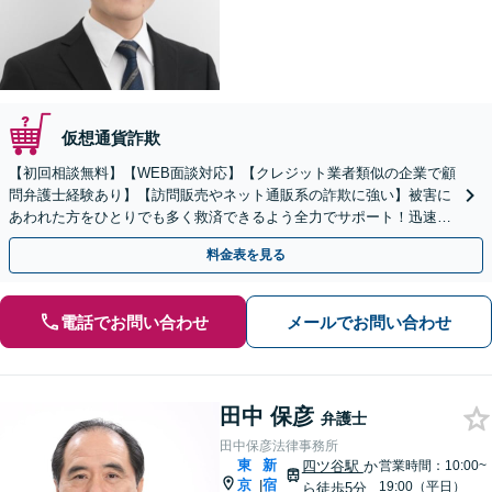
仮想通貨詐欺
【初回相談無料】【WEB面談対応】【クレジット業者類似の企業で顧
問弁護士経験あり】【訪問販売やネット通販系の詐欺に強い】被害に
あわれた方をひとりでも多く救済できるよう全力でサポート！迅速な
対応で返還請求をおこないます【休日・夜間相談可】
料金表を見る
電話でお問い合わせ
メールでお問い合わせ
田中 保彦
弁護士
田中保彦法律事務所
東
新
四ツ谷駅
か
営業時間：10:00~
京
宿
|
19:00（平日）
ら徒歩5分