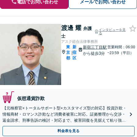
電話でお問い合わせ
メールでお問い合わせ
渡邊 耀
弁護
インタビューを見
る
士
アスク総合法律事務所
東
新
新宿三丁目駅
営業時間：06:00
京
宿
|
~23:59（平日）
から徒歩3分
都
区
仮想通貨詐欺
【元検察官×トータルサポート型×カスタマイズ型の対応】投資詐欺・
情報商材・ロマンス詐欺など消費者被害に対応。証拠整理から交渉・
返金請求、刑事告訴の検討・対応まで、被害回復を見据えて粘り強く
サポートし、不安の解消に努めます【新宿三丁目駅3分】
料金表を見る