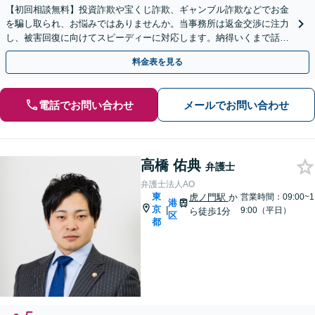
【初回相談無料】投資詐欺や宝くじ詐欺、ギャンブル詐欺などでお金
を騙し取られ、お悩みではありませんか。当事務所は返金交渉に注力
し、被害回復に向けてスピーディーに対応します。納得いくまで話し
合って方針を決めるため安心です。【LINE対応】
料金表を見る
電話でお問い合わせ
メールでお問い合わせ
高橋 佑典
弁護士
弁護士法人AO
東
虎ノ門駅
か
営業時間：09:00~1
港
京
|
9:00（平日）
ら徒歩1分
区
都