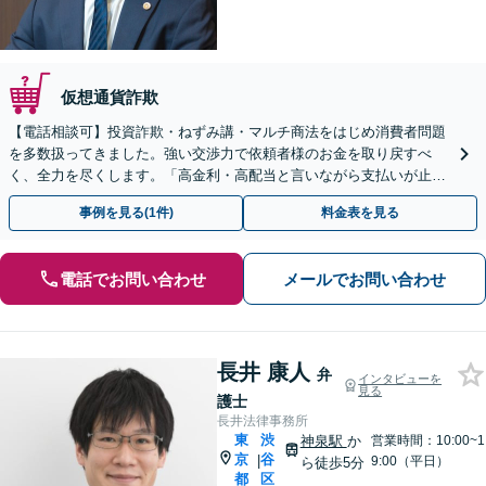
仮想通貨詐欺
【電話相談可】投資詐欺・ねずみ講・マルチ商法をはじめ消費者問題
を多数扱ってきました。強い交渉力で依頼者様のお金を取り戻すべ
く、全力を尽くします。「高金利・高配当と言いながら支払いが止ま
った」等、まずはお電話ください。
事例を見る(1件)
料金表を見る
電話でお問い合わせ
メールでお問い合わせ
長井 康人
弁
インタビューを
見る
護士
長井法律事務所
東
渋
神泉駅
か
営業時間：10:00~1
京
谷
|
9:00（平日）
ら徒歩5分
都
区