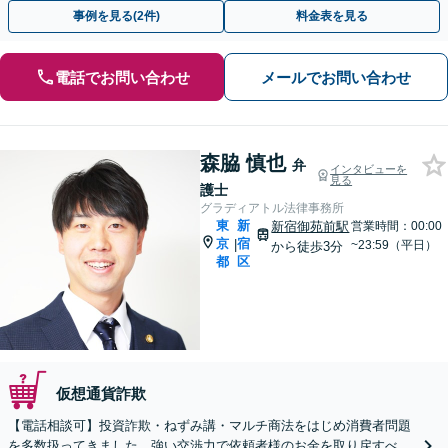
ン・オンラインの対応も可能【新御茶ノ水駅1分】
事例を見る(2件)
料金表を見る
電話でお問い合わせ
メールでお問い合わせ
森脇 慎也
弁
インタビューを
見る
護士
グラディアトル法律事務所
東
新
新宿御苑前駅
営業時間：00:00
京
宿
|
~23:59（平日）
から徒歩3分
都
区
仮想通貨詐欺
【電話相談可】投資詐欺・ねずみ講・マルチ商法をはじめ消費者問題
を多数扱ってきました。強い交渉力で依頼者様のお金を取り戻すべ