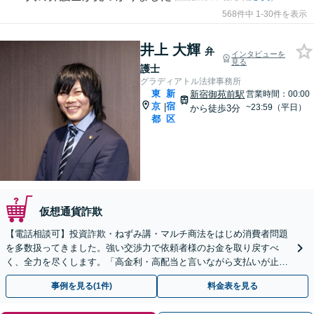
568件中 1-30件を表示
井上 大輝
弁
インタビューを
見る
護士
グラディアトル法律事務所
東
新
新宿御苑前駅
営業時間：00:00
京
宿
|
~23:59（平日）
から徒歩3分
都
区
仮想通貨詐欺
【電話相談可】投資詐欺・ねずみ講・マルチ商法をはじめ消費者問題
を多数扱ってきました。強い交渉力で依頼者様のお金を取り戻すべ
く、全力を尽くします。「高金利・高配当と言いながら支払いが止ま
った」等、まずはお電話ください。
事例を見る(1件)
料金表を見る