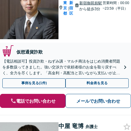
東
新
新宿御苑前駅
営業時間：00:00
京
宿
|
~23:59（平日）
から徒歩3分
都
区
仮想通貨詐欺
【電話相談可】投資詐欺・ねずみ講・マルチ商法をはじめ消費者問題
を多数扱ってきました。強い交渉力で依頼者様のお金を取り戻すべ
く、全力を尽くします。「高金利・高配当と言いながら支払いが止ま
った」等、まずはお電話ください。
事例を見る(1件)
料金表を見る
電話でお問い合わせ
メールでお問い合わせ
中屋 竜博
弁護士