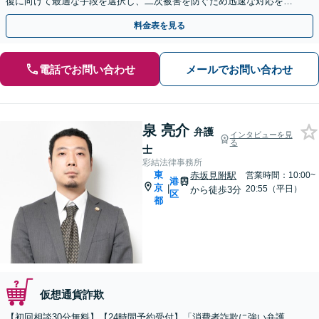
復に向けて最適な手段を選択し、二次被害を防ぐため迅速な対応を心
がけます【都庁前駅直結】【複数拠点あり】
料金表を見る
電話でお問い合わせ
メールでお問い合わせ
泉 亮介
弁護
インタビューを見
る
士
彩結法律事務所
東
赤坂見附駅
営業時間：10:00~
港
京
|
20:55（平日）
から徒歩3分
区
都
仮想通貨詐欺
【初回相談30分無料】【24時間予約受付】「消費者詐欺に強い弁護