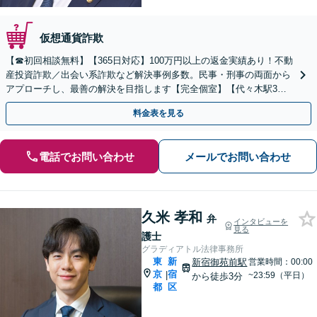
仮想通貨詐欺
【☎︎初回相談無料】【365日対応】100万円以上の返金実績あり！不動
産投資詐欺／出会い系詐欺など解決事例多数。民事・刑事の両面から
アプローチし、最善の解決を目指します【完全個室】【代々木駅3
分】
料金表を見る
電話でお問い合わせ
メールでお問い合わせ
久米 孝和
弁
インタビューを
見る
護士
グラディアトル法律事務所
東
新
新宿御苑前駅
営業時間：00:00
京
宿
|
~23:59（平日）
から徒歩3分
都
区