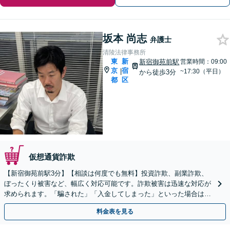
坂本 尚志
弁護士
清陵法律事務所
東
新
新宿御苑前駅
営業時間：09:00
京
宿
|
~17:30（平日）
から徒歩3分
都
区
仮想通貨詐欺
【新宿御苑前駅3分】【相談は何度でも無料】投資詐欺、副業詐欺、
ぼったくり被害など、幅広く対応可能です。詐欺被害は迅速な対応が
求められます。「騙された」「入金してしまった」といった場合は、
お早めにご相談ください。【電話・メール・WEB相談可】
料金表を見る