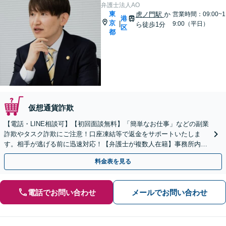
弁護士法人AO
東
虎ノ門駅
か
営業時間：09:00~1
港
京
|
9:00（平日）
ら徒歩1分
区
都
仮想通貨詐欺
【電話・LINE相談可】【初回面談無料】「簡単なお仕事」などの副業
詐欺やタスク詐欺にご注意！口座凍結等で返金をサポートいたしま
す。相手が逃げる前に迅速対応！【弁護士が複数人在籍】事務所内で
連携し問題解決へ【休日・夜間面談可】【虎ノ門駅1分】
料金表を見る
電話でお問い合わせ
メールでお問い合わせ