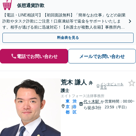
仮想通貨詐欺
【電話・LINE相談可】【初回面談無料】「簡単なお仕事」などの副業
詐欺やタスク詐欺にご注意！口座凍結等で返金をサポートいたしま
す。相手が逃げる前に迅速対応！【弁護士が複数人在籍】事務所内で
連携し問題解決へ【休日・夜間面談可】【虎ノ門駅1分】
料金表を見る
電話でお問い合わせ
メールでお問い合わせ
荒木 謙人
弁
インタビューを
見る
護士
エイトフォース法律事務所
東
渋
代々木駅
か
営業時間：00:00~
京
谷
|
23:59（平日）
ら徒歩3分
都
区