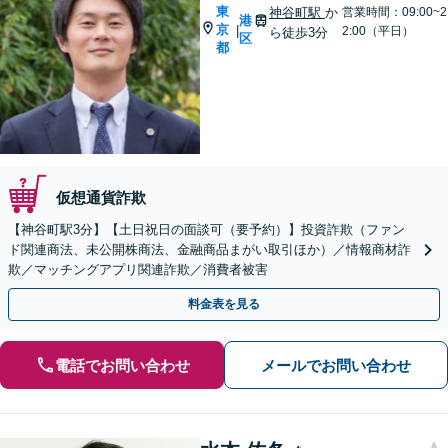
東
神谷町駅
か
営業時間：09:00~2
港
京
|
2:00（平日）
ら徒歩3分
区
都
仮想通貨詐欺
【神谷町駅3分】【土日祝日の面談可（要予約）】投資詐欺（ファン
ド関連商法、未公開株商法、金融商品まがい取引ほか）／情報商材詐
欺／マッチングアプリ関連詐欺／消費者被害
料金表を見る
電話でお問い合わせ
メールでお問い合わせ