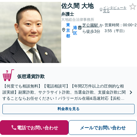
佐久間 大地
インタビューを
見る
弁護士
大地総合法律事務所
東
芝公園駅
か
営業時間：00:00~2
港
京
|
3:55（平日）
ら徒歩3分
区
都
仮想通貨詐欺
【何度でも相談無料】【電話相談可】【年間2万件以上の圧倒的な相
談実績】副業詐欺、サクラサイト詐欺、当選金詐欺、支援金詐欺に関
することならお任せください！パラリーガル在籍&迅速対応【浜松町
駅1分】※結婚詐欺・ロマンス詐欺に関するご相談はお断り
料金表を見る
電話でお問い合わせ
メールでお問い合わせ