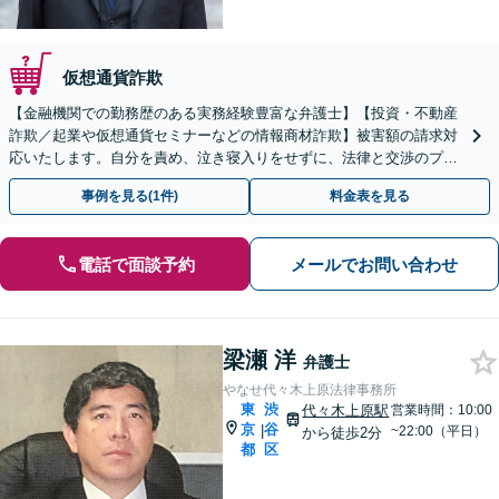
仮想通貨詐欺
【金融機関での勤務歴のある実務経験豊富な弁護士】【投資・不動産
詐欺／起業や仮想通貨セミナーなどの情報商材詐欺】被害額の請求対
応いたします。自分を責め、泣き寝入りをせずに、法律と交渉のプロ
にまずはご相談ください。【表参道駅から徒歩3分】
事例を見る(1件)
料金表を見る
電話で面談予約
メールでお問い合わせ
梁瀬 洋
弁護士
やなせ代々木上原法律事務所
東
渋
代々木上原駅
営業時間：10:00
京
谷
|
~22:00（平日）
から徒歩2分
都
区