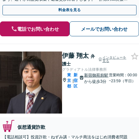
害」のご相談も対応します【初回相談無料】【Web相談可】
料金表を見る
電話でお問い合わせ
メールでお問い合わせ
伊藤 翔太
弁
インタビューを
見る
護士
グラディアトル法律事務所
東
新
新宿御苑前駅
営業時間：00:00
京
宿
|
~23:59（平日）
から徒歩3分
都
区
仮想通貨詐欺
【電話相談可】投資詐欺・ねずみ講・マルチ商法をはじめ消費者問題