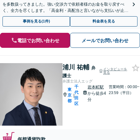
を多数扱ってきました。強い交渉力で依頼者様のお金を取り戻すべ
く、全力を尽くします。「高金利・高配当と言いながら支払いが止ま
った」等、まずはお電話ください。
事例を見る(1件)
料金表を見る
電話でお問い合わせ
メールでお問い合わせ
浦川 祐輔
弁
インタビューを
見る
護士
弁護士法人エッグ
千
岩本町駅
営業時間：00:00~
東
代
23:59（平日）
から徒歩4
京
|
田
分
都
区
仮想通貨詐欺