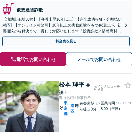
仮想通貨詐欺
【溜池山王駅30秒】【弁護士歴10年以上】【完全成功報酬・分割払い
対応】【オンライン相談可】10年以上の実務経験をもつ弁護士が、初
回相談から解決まで一貫して対応いたします「投資詐欺／情報商材詐
欺／架空請求／出会い系詐欺など」【休日夜間対応】
料金表を見る
電話でお問い合わせ
メールでお問い合わせ
松本 理平
弁
インタビューを
見る
護士
青山北町法律事務所
東
表参道駅
か
営業時間：08:00~1
港
京
|
8:00（平日）
ら徒歩3分
区
都