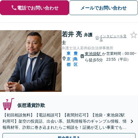
電話でお問い合わせ
メールでお問い合わせ
若井 亮
弁護
インタビューを見
る
士
弁護士法人若井綜合法律事務所
東
豊
東池袋駅
か
営業時間：00:00~
京
島
|
23:55（平日）
ら徒歩5分
都
区
仮想通貨詐欺
【初回相談無料】【電話相談可】【夜間対応可】【池袋・東池袋2駅
利用可】架空の投資話、出会い系、競馬情報等のギャンブル情報、情
報商材等、詐欺に巻き込まれたらご相談を！証拠が乏しい事案でも、
返金の可能性がある限りあきらめずに全力対応します。