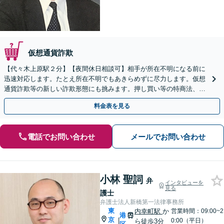
仮想通貨詐欺
【代々木上原駅２分】【夜間休日相談可】相手が所在不明になる前に
迅速対応します。たとえ所在不明でもあきらめずに尽力します。仮想
通貨詐欺等の新しい詐欺形態にも挑みます。押し買い等の特商法、エ
ステ等の割賦販売法絡みの案件もご相談ください。
料金表を見る
電話でお問い合わせ
メールでお問い合わせ
小林 聖詞
弁
インタビューを
見る
護士
弁護士法人新橋第一法律事務所
東
内幸町駅
か
営業時間：09:00~2
港
京
|
0:00（平日）
ら徒歩3分