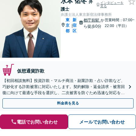
水本 佑冬
弁
インタビューを
見る
護士
弁護士法人東京新宿法律事務所
東
新
都庁前駅
か
営業時間：07:00~
京
宿
|
22:00（平日）
ら徒歩0分
都
区
仮想通貨詐欺
【初回相談無料】投資詐欺・マルチ商法・副業詐欺・占い詐欺など、
巧妙化する詐欺被害に対応いたします。契約解除・返金請求・被害回
復に向けて最適な手段を選択し、二次被害を防ぐため迅速な対応を心
がけます【都庁前駅直結】【複数拠点あり】
料金表を見る
電話でお問い合わせ
メールでお問い合わせ