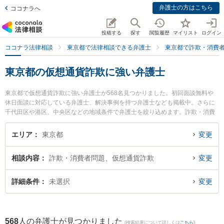
弁護士の方はこちら
ココナラへ
投稿する
探す
閲覧履歴
マイリスト
ログイン
ココナラ法律相談
東京都で法律相談できる弁護士
東京都で詐欺・消費
東京都の仮想通貨詐欺に強い弁護士
東京都で仮想通貨詐欺に強い弁護士が568名見つかりました。初回面談無料や
休日面談に対応している弁護士、解決事例を持つ弁護士なども掲載中。さらに
千代田区や港区、中央区などの地域条件で弁護士を絞り込めます。詐欺・消費
者問題に関係する投資詐欺や副業詐欺、FX詐欺等の細かな分野での絞り込み検
索もでき便利です。特にグラディアトル法律事務所の井上 大輝弁護士やグラデ
エリア
東京都
変更
ィアトル法律事務所の若林 翔弁護士、ウルク法律事務所の柳原 拓朗弁護士のプ
ロフィール情報や弁護士費用、強みなどが注目されています。『東京都で土日
相談内容
詐欺・消費者問題、仮想通貨詐欺
変更
や夜間に発生した仮想通貨詐欺のトラブルを今すぐに弁護士に相談したい』
『仮想通貨詐欺のトラブル解決の実績豊富な近くの弁護士を検索したい』『初
回相談無料で仮想通貨詐欺を法律相談できる東京都内の弁護士に相談予約した
詳細条件
未選択
変更
い』などでお困りの相談者さんにおすすめです。
568
人の弁護士が見つかりました
(検索結果について詳しくは
こちら
)