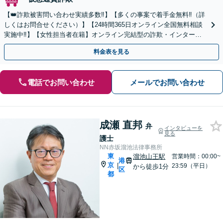
【👑詐欺被害問い合わせ実績多数‼】【多くの事案で着手金無料‼（詳
しくはお問合せください）】【24時間365日オンライン全国無料相談
実施中‼】【女性担当者在籍】オンライン完結型の詐欺・インターネ
ット案件特化の弁護士法人です‼
料金表を見る
電話でお問い合わせ
メールでお問い合わせ
成瀬 直邦
弁
インタビューを
見る
護士
NN赤坂溜池法律事務所
東
溜池山王駅
営業時間：00:00~
港
京
|
23:59（平日）
から徒歩1分
区
都