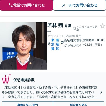
電話でお問い合わせ
メールでお問い合わせ
若林 翔
弁護
インタビューを見
る
士
グラディアトル法律事務所
東
新
新宿御苑前駅
営業時間：00:00
京
宿
|
~23:59（平日）
から徒歩3分
都
区
仮想通貨詐欺
【電話相談可】投資詐欺・ねずみ講・マルチ商法をはじめ消費者問題
を多数扱ってきました。強い交渉力で依頼者様のお金を取り戻すべ
く、全力を尽くします。「高金利・高配当と言いながら支払いが止ま
った」等、まずはお電話ください。
事例を見る(1件)
料金表を見る