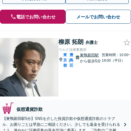
電話でお問い合わせ
メールでお問い合わせ
柳原 拓朗
弁護士
ウルク法律事務所
東
豊
巣鴨新田駅
営業時間：10:00~
京
島
|
19:00（平日）
から徒歩5分
都
区
仮想通貨詐欺
【巣鴨新田駅5分】SNSを介した投資詐欺や仮想通貨詐欺のトラブ
ル、お困りごとは早急にご相談ください。少しでも返金を受けられる
よう、速やかに証拠収集や返金交渉に着手します。「詐欺の二次被