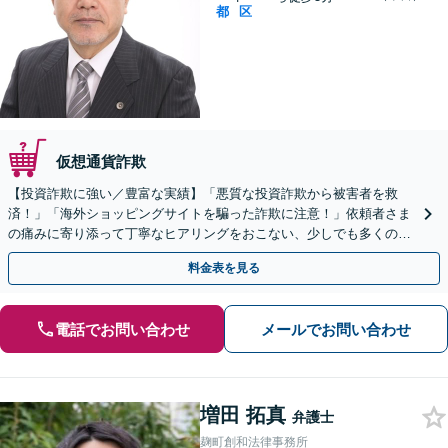
都
区
仮想通貨詐欺
【投資詐欺に強い／豊富な実績】「悪質な投資詐欺から被害者を救
済！」「海外ショッピングサイトを騙った詐欺に注意！」依頼者さま
の痛みに寄り添って丁寧なヒアリングをおこない、少しでも多くの返
金が得られるよう尽力します！
料金表を見る
電話でお問い合わせ
メールでお問い合わせ
増田 拓真
弁護士
麹町創和法律事務所