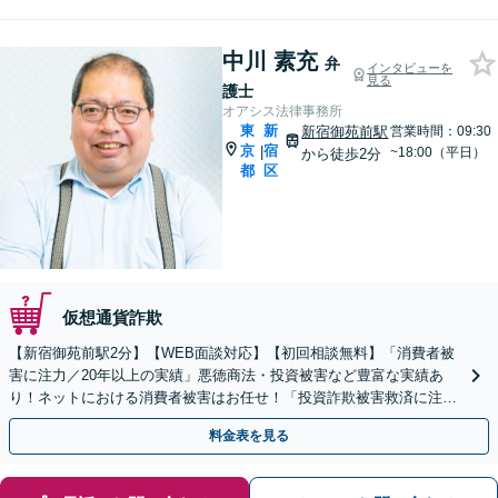
中川 素充
弁
インタビューを
見る
護士
オアシス法律事務所
東
新
新宿御苑前駅
営業時間：09:30
京
宿
|
~18:00（平日）
から徒歩2分
都
区
仮想通貨詐欺
【新宿御苑前駅2分】【WEB面談対応】【初回相談無料】「消費者被
害に注力／20年以上の実績」悪徳商法・投資被害など豊富な実績あ
り！ネットにおける消費者被害はお任せ！「投資詐欺被害救済に注力
／未公開株、仮想通貨、FX詐欺」【休日・夜間相談可】
料金表を見る