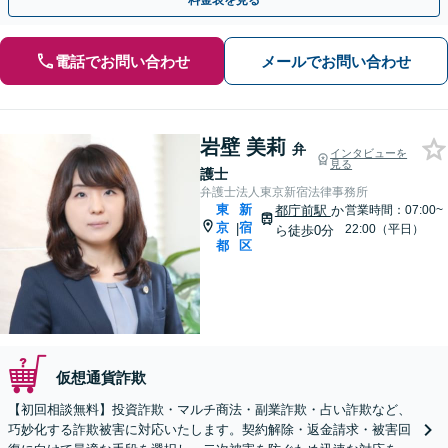
料金表を見る
電話でお問い合わせ
メールでお問い合わせ
岩壁 美莉
弁
インタビューを
見る
護士
弁護士法人東京新宿法律事務所
東
新
都庁前駅
か
営業時間：07:00~
京
宿
|
22:00（平日）
ら徒歩0分
都
区
仮想通貨詐欺
【初回相談無料】投資詐欺・マルチ商法・副業詐欺・占い詐欺など、
巧妙化する詐欺被害に対応いたします。契約解除・返金請求・被害回