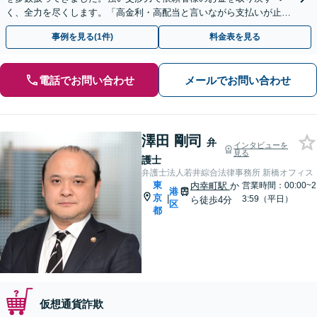
く、全力を尽くします。「高金利・高配当と言いながら支払いが止ま
った」等、まずはお電話ください。
事例を見る(1件)
料金表を見る
電話でお問い合わせ
メールでお問い合わせ
澤田 剛司
弁
インタビューを
見る
護士
弁護士法人若井綜合法律事務所 新橋オフィス
東
内幸町駅
か
営業時間：00:00~2
港
京
|
3:59（平日）
ら徒歩4分
区
都
仮想通貨詐欺