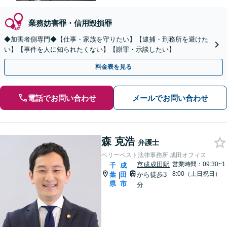
業務妨害罪・信用毀損罪
◆加害者側専門◆【仕事・家族を守りたい】【逮捕・刑務所を避けた
い】【事件を人に知られたくない】【謝罪・示談したい】
料金表を見る
電話でお問い合わせ
メールでお問い合わせ
森 克浩
弁護士
ベリーベスト法律事務所 成田オフィス
京成成田駅
営業時間：09:30~1
千
成
8:00（土日祝日）
葉
田
から徒歩3
|
県
市
分