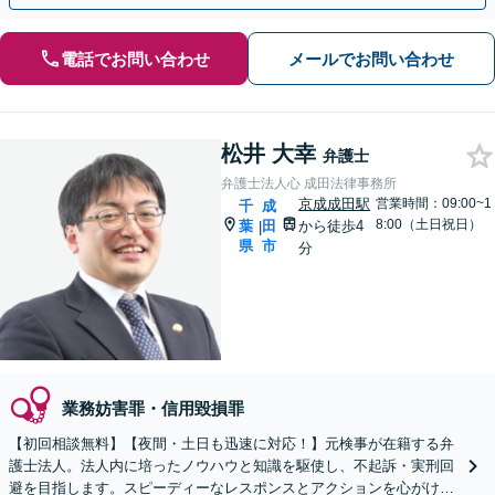
電話でお問い合わせ
メールでお問い合わせ
松井 大幸
弁護士
弁護士法人心 成田法律事務所
京成成田駅
営業時間：09:00~1
千
成
8:00（土日祝日）
葉
田
から徒歩4
|
県
市
分
業務妨害罪・信用毀損罪
【初回相談無料】【夜間・土日も迅速に対応！】元検事が在籍する弁
護士法人。法人内に培ったノウハウと知識を駆使し、不起訴・実刑回
避を目指します。スピーディーなレスポンスとアクションを心がけ、