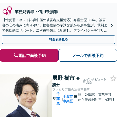
業務妨害罪・信用毀損罪
【性犯罪・ネット誹謗中傷の被害者支援対応】弁護士歴1８年。被害
者の心の痛みに寄り添い、損害賠償の示談交渉から刑事告訴、裁判ま
で包括的にサポート。二次被害防止に配慮し、プライバシーを守りな
がら対応◉オンライン相談可◉【千葉駅徒歩13分】
料金表を見る
電話で面談予約
メールで面談予約
辰野 樹市
弁
インタビューを
見る
護士
ファミリア総合法律事務所
千
葭川公園駅
営業時間：
千葉市
葉
|
本日定休日
から徒歩5分
中央区
県