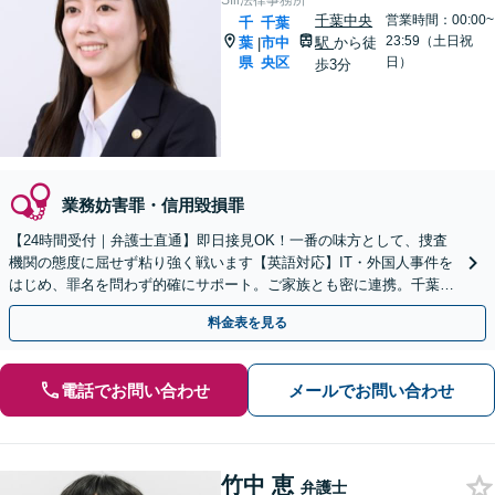
Sfil法律事務所
千葉中央
営業時間：00:00~
千
千葉
23:59（土日祝
葉
市中
駅
から徒
|
県
央区
日）
歩3分
業務妨害罪・信用毀損罪
【24時間受付｜弁護士直通】即日接見OK！一番の味方として、捜査
機関の態度に屈せず粘り強く戦います【英語対応】IT・外国人事件を
はじめ、罪名を問わず的確にサポート。ご家族とも密に連携。千葉中
央警察署ほか幅広いエリアへ迅速対応【WEB面談可】
料金表を見る
電話でお問い合わせ
メールでお問い合わせ
竹中 恵
弁護士