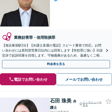
業務妨害罪・信用毀損罪
【海浜幕張駅2分】【弁護士直通の電話】スピード重視で対応。お問
い合わせには原則翌営業日以内には回答します【性犯罪に強い】示談
交渉で起訴回避を目指します。守秘義務があるため、遠慮なくご相談
ください【日曜面談可】【原則初回面談無料】
料金表を見る
電話でお問い合わせ
メールでお問い合わせ
石田 珠美
弁
インタビューを
見る
護士