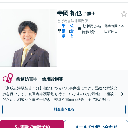
寺岡 拓也
弁護士
とげぬき法律事務所
千
佐
志津駅
から
営業時間：本
葉
倉
|
日定休日
徒歩1分
県
市
業務妨害罪・信用毀損罪
【京成志津駅徒歩１分】相談しづらい刑事弁護につき、迅速な示談交
渉を行います。被害者弁護活動も行っていますのでお気軽にご相談く
ださい。相談から事務手続き、交渉や書面作成等、全て私が対応しま
す。【オンライン面談】
料金表を見る
電話で面談予約
メールでお問い合わせ