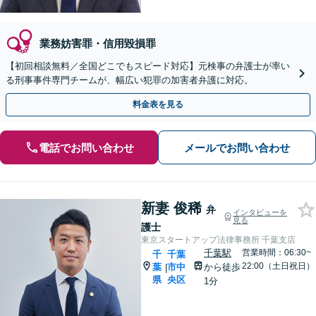
業務妨害罪・信用毀損罪
【初回相談無料／全国どこでもスピード対応】元検事の弁護士が率い
る刑事事件専門チームが、幅広い犯罪の加害者弁護に対応。
料金表を見る
電話でお問い合わせ
メールでお問い合わせ
新妻 俊稀
弁
インタビューを
見る
護士
東京スタートアップ法律事務所 千葉支店
千葉駅
営業時間：06:30~
千
千葉
22:00（土日祝日）
葉
市中
から徒歩
|
県
央区
1分