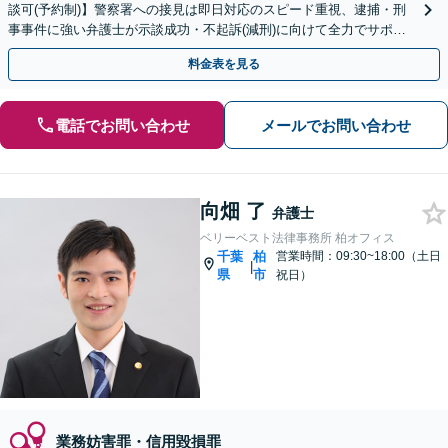
談可(予約制)】警察署への接見は即日対応のスピード重視、逮捕・刑
事事件に強い弁護士が示談成功・不起訴(減刑)に向けて全力でサポー
トします。【加害者側の相談専門】
料金表を見る
電話でお問い合わせ
メールでお問い合わせ
向畑 了
弁護士
ベリーベスト法律事務所 柏オフィス
千葉
柏
営業時間：09:30~18:00（土日
|
県
市
祝日）
業務妨害罪・信用毀損罪