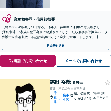
業務妨害罪・信用毀損罪
【警察署への接見は即日対応】【弁護士待機中/当日中の電話相談可
(予約制)】ご家族が犯罪容疑で逮捕されてしまったら刑事事件担当の
弁護士が身柄釈放・不起訴獲得に向けて全力でサポートします。【毎
月100名以上の相談実績】【千葉県対応】
料金表を見る
電話でお問い合わせ
メールでお問い合わせ
德田 裕哉
弁護士
藤井・滝沢綜合法律事務所
千
葭川公園駅
営業時間：
千葉市
葉
|
本日定休日
から徒歩4分
中央区
県