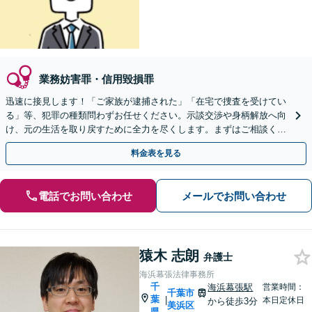
業務妨害罪・信用毀損罪
迅速に接見します！「ご家族が逮捕された」「在宅で捜査を受けてい
る」等、犯罪の種類問わずお任せください。示談交渉や身柄解放へ向
け、元の生活を取り戻すために全力を尽くします。まずはご相談くだ
さい【事前予約で休日・夜間面談可】
料金表を見る
電話でお問い合わせ
メールでお問い合わせ
猿木 志朗
弁護士
海浜幕張法律事務所
千
海浜幕張駅
営業時間：
千葉市
葉
|
本日定休日
から徒歩3分
美浜区
県