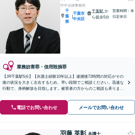
竹中法律事務所
千
千葉駅
か
営業時間：本
千葉市
葉
|
日定休日
ら徒歩5分
中央区
県
業務妨害罪・信用毀損罪
【JR千葉駅5分】【弁護士経験10年以上】逮捕後72時間の対応がその
後の状況を大きく左右するため、早い段階でご相談ください。迅速な
行動で、身柄解放を目指します。被害者の方からのご相談も承ります
【初回相談無料】
電話でお問い合わせ
メールでお問い合わせ
羽藤 英彰
弁護士