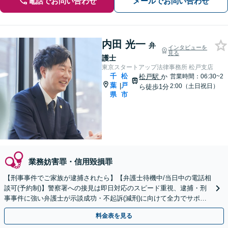
電話でお問い合わせ
メールでお問い合わせ
内田 光一
弁
インタビューを
見る
護士
東京スタートアップ法律事務所 松戸支店
千
松
松戸駅
か
営業時間：06:30~2
葉
戸
|
2:00（土日祝日）
ら徒歩1分
県
市
業務妨害罪・信用毀損罪
【刑事事件でご家族が逮捕されたら】【弁護士待機中/当日中の電話相
談可(予約制)】警察署への接見は即日対応のスピード重視、逮捕・刑
事事件に強い弁護士が示談成功・不起訴(減刑)に向けて全力でサポー
トします。【加害者側の相談専門】
料金表を見る