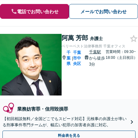
電話でお問い合わせ
メールでお問い合わせ
阿萬 芳郎
弁護士
ベリーベスト法律事務所 千葉オフィス
千葉駅
営業時間：09:30~
千
千葉
18:00（土日祝日）
葉
市中
から徒歩
|
県
央区
3分
業務妨害罪・信用毀損罪
【初回相談無料／全国どこでもスピード対応】元検事の弁護士が率い
る刑事事件専門チームが、幅広い犯罪の加害者弁護に対応。
料金表を見る