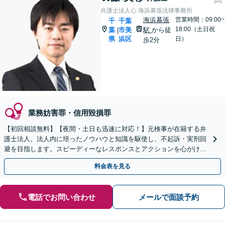
弁護士法人心 海浜幕張法律事務所
海浜幕張
営業時間：09:00~
千
千葉
18:00（土日祝
葉
市美
駅
から徒
|
県
浜区
日）
歩2分
業務妨害罪・信用毀損罪
【初回相談無料】【夜間・土日も迅速に対応！】元検事が在籍する弁
護士法人。法人内に培ったノウハウと知識を駆使し、不起訴・実刑回
避を目指します。スピーディーなレスポンスとアクションを心がけ、
最善の解決を目指します【電話相談可】
料金表を見る
電話でお問い合わせ
メールで面談予約