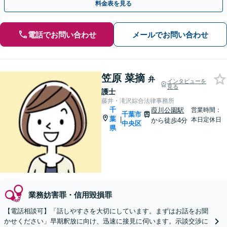
料金表を見る
電話でお問い合わせ
メールでお問い合わせ
笠原 菜摘
弁
インタビューを
見る
護士
藤井・滝沢綜合法律事務所
千
葭川公園駅
営業時間：
千葉市
葉
|
本日定休日
から徒歩4分
中央区
県
業務妨害罪・信用毀損罪
【電話相談可】「話しやすさを大切にしています。まずはお話をお聞
かせください」早期釈放に向け、迅速に接見に伺います。示談交渉に