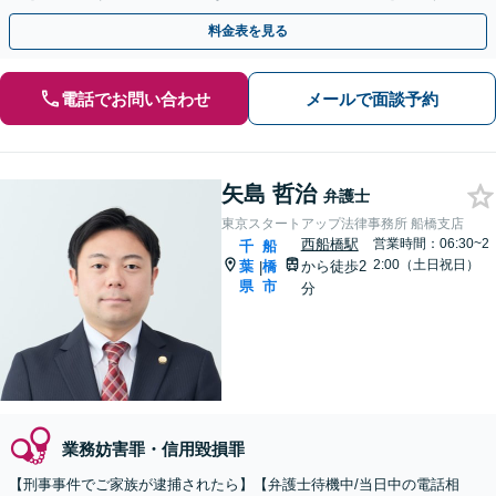
最善の解決を目指します【電話相談可】
料金表を見る
電話でお問い合わせ
メールで面談予約
矢島 哲治
弁護士
東京スタートアップ法律事務所 船橋支店
西船橋駅
営業時間：06:30~2
千
船
2:00（土日祝日）
葉
橋
から徒歩2
|
県
市
分
業務妨害罪・信用毀損罪
【刑事事件でご家族が逮捕されたら】【弁護士待機中/当日中の電話相