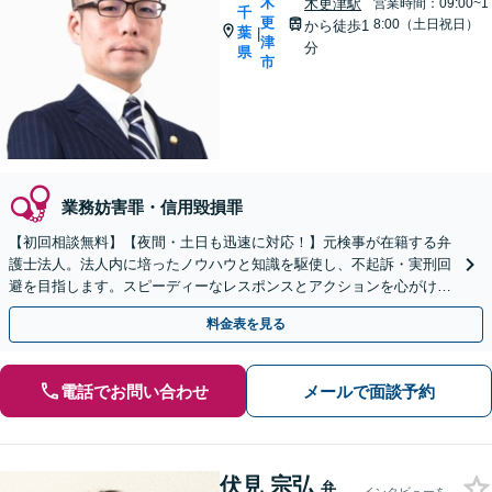
木
木更津駅
営業時間：09:00~1
千
更
8:00（土日祝日）
から徒歩1
葉
|
津
分
県
市
業務妨害罪・信用毀損罪
【初回相談無料】【夜間・土日も迅速に対応！】元検事が在籍する弁
護士法人。法人内に培ったノウハウと知識を駆使し、不起訴・実刑回
避を目指します。スピーディーなレスポンスとアクションを心がけ、
最善の解決を目指します【電話相談可】
料金表を見る
電話でお問い合わせ
メールで面談予約
伏見 宗弘
弁