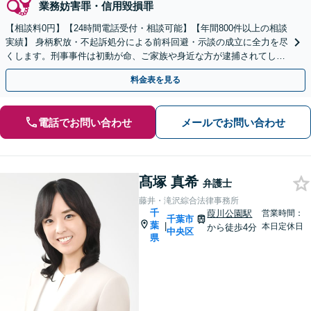
業務妨害罪・信用毀損罪
【相談料0円】【24時間電話受付・相談可能】【年間800件以上の相談
実績】 身柄釈放・不起訴処分による前科回避・示談の成立に全力を尽
くします。刑事事件は初動が命、ご家族や身近な方が逮捕されてしま
ったら一刻も早くお電話ください。
料金表を見る
電話でお問い合わせ
メールでお問い合わせ
髙塚 真希
弁護士
藤井・滝沢綜合法律事務所
千
葭川公園駅
営業時間：
千葉市
葉
|
本日定休日
から徒歩4分
中央区
県