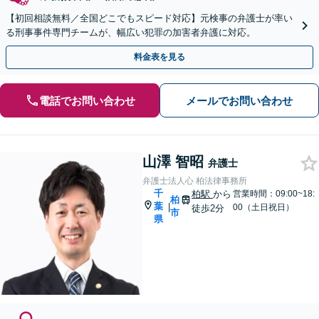
【初回相談無料／全国どこでもスピード対応】元検事の弁護士が率い
る刑事事件専門チームが、幅広い犯罪の加害者弁護に対応。
料金表を見る
電話でお問い合わせ
メールでお問い合わせ
山澤 智昭
弁護士
弁護士法人心 柏法律事務所
千
柏駅
から
営業時間：09:00~18:
柏
葉
|
00（土日祝日）
徒歩2分
市
県