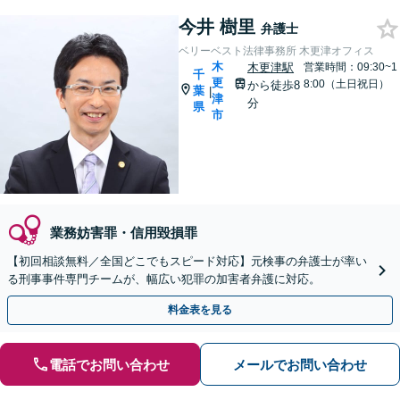
今井 樹里
弁護士
ベリーベスト法律事務所 木更津オフィス
木
木更津駅
営業時間：09:30~1
千
更
8:00（土日祝日）
から徒歩8
葉
|
津
分
県
市
業務妨害罪・信用毀損罪
【初回相談無料／全国どこでもスピード対応】元検事の弁護士が率い
る刑事事件専門チームが、幅広い犯罪の加害者弁護に対応。
料金表を見る
電話でお問い合わせ
メールでお問い合わせ