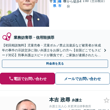
1:00（土日祝日）
葉
橋
から徒歩4
|
県
市
分
業務妨害罪・信用毀損罪
【初回相談無料】児童売春・児童ポルノ禁止法違反など被害者が未成
年の事件の示談交渉に強い弁護士をお探しの方へ【全国どこでもスピ
ード対応】刑事弁護はスピードが勝負です。ご家族が逮捕されたら一
刻も早くご相談ください【24時間365日相談受付】
料金表を見る
電話でお問い合わせ
メールでお問い合わせ
本吉 政尋
弁護士
弁護士法人心 木更津法律事務所