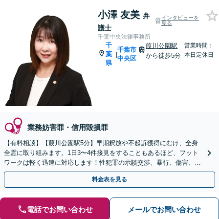
小澤 友美
弁
インタビューを
見る
護士
千葉中央法律事務所
千
葭川公園駅
営業時間：
千葉市
葉
|
本日定休日
から徒歩5分
中央区
県
業務妨害罪・信用毀損罪
【有料相談】【葭川公園駅5分】早期釈放や不起訴獲得にむけ、全身
全霊に取り組みます。1日3〜4件接見をすることもあるほど、フット
ワークは軽く迅速に対応します！性犯罪の示談交渉、暴行、傷害、窃
盗、交通事故などご相談ください【電話・メール相談可】
料金表を見る
電話でお問い合わせ
メールでお問い合わせ