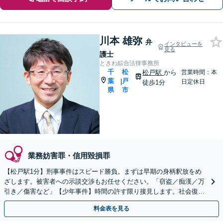
川本 雄弥
弁
インタビューを
見る
護士
ときわ綜合法律事務所
千
松
松戸駅
から
営業時間：本
葉
戸
|
日定休日
徒歩1分
県
市
業務妨害罪・信用毀損罪
【松戸駅1分】刑事事件はスピード勝負。まずは早期の身柄釈放をめ
ざします。被害者への示談交渉もお任せください。「窃盗／痴漢／万
引き／傷害など」【少年事件】時間の許す限り接見します。社会復帰
を考えた解決を大事に。
料金表を見る