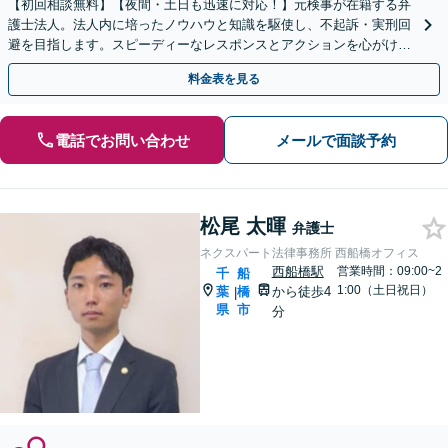
【初回相談無料】【夜間・土日も迅速に対応！】元検事が在籍する弁
護士法人。法人内に培ったノウハウと知識を駆使し、不起訴・実刑回
避を目指します。スピーディーなレスポンスとアクションを心がけ、
最善の解決を目指します【電話相談可】
料金表を見る
電話でお問い合わせ
メールで面談予約
松尾 太暉
弁護士
ネクスパート法律事務所 西船橋オフィス
西船橋駅
営業時間：09:00~2
千
船
1:00（土日祝日）
葉
橋
から徒歩4
|
県
市
分