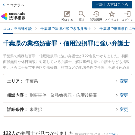
弁護士の方はこちら
ココナラへ
投稿する
探す
閲覧履歴
マイリスト
ログイン
ココナラ法律相談
千葉県で法律相談できる弁護士
千葉県で刑事事件に
千葉県の業務妨害罪・信用毀損罪に強い弁護士
千葉県で業務妨害罪・信用毀損罪に強い弁護士が122名見つかりました。初回
面談無料や休日面談に対応している弁護士、解決事例を持つ弁護士なども掲載
中。さらに千葉市中央区や船橋市、柏市などの地域条件で弁護士を絞り込めま
す。刑事事件に関係する加害者側や少年事件、再犯・前科あり等の細かな分野
での絞り込み検索もでき便利です。特にベリーベスト法律事務所 船橋オフィス
エリア
千葉県
変更
の髙橋 怜生弁護士や東京スタートアップ法律事務所 松戸支店の内田 光一弁護
士、ベリーベスト法律事務所 千葉オフィスの阿萬 芳郎弁護士のプロフィール情
相談内容
刑事事件、業務妨害罪・信用毀損罪
変更
報や弁護士費用、強みなどが注目されています。『千葉県で土日や夜間に発生
した業務妨害罪・信用毀損罪のトラブルを今すぐに弁護士に相談したい』『業
務妨害罪・信用毀損罪のトラブル解決の実績豊富な近くの弁護士を検索した
詳細条件
未選択
変更
い』『初回相談無料で業務妨害罪・信用毀損罪を法律相談できる千葉県内の弁
護士に相談予約したい』などでお困りの相談者さんにおすすめです。
122
人の弁護士が見つかりました
(検索結果について詳しくは
こちら
)