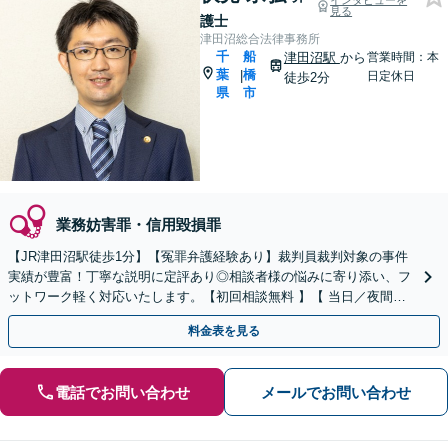
インタビューを
見る
護士
津田沼総合法律事務所
千
船
津田沼駅
から
営業時間：本
葉
橋
|
日定休日
徒歩2分
県
市
業務妨害罪・信用毀損罪
【JR津田沼駅徒歩1分】【冤罪弁護経験あり】裁判員裁判対象の事件
実績が豊富！丁寧な説明に定評あり◎相談者様の悩みに寄り添い、フ
ットワーク軽く対応いたします。【初回相談無料 】【 当日／夜間も
相談可】【最短即日接見可】
料金表を見る
電話でお問い合わせ
メールでお問い合わせ