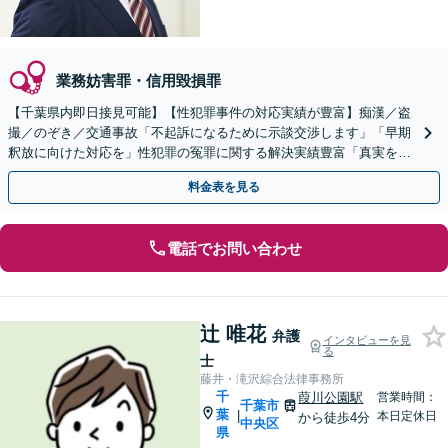
業務妨害罪・信用毀損罪
【千葉県内即日接見可能】【性犯罪事件の対応実績が豊富】痴漢／盗
撮／のぞき／交通事故「不起訴になるために示談交渉します」「早期
釈放に向けた対応を」性犯罪の冤罪に関する解決実績豊富「真実を証
明して無罪を勝ち取ります」【完全個室相談】
料金表を見る
電話でお問い合わせ
辻 唯花
弁護
インタビューを見
る
士
藤井・滝沢綜合法律事務所
千
葭川公園駅
営業時間：
千葉市
葉
|
本日定休日
から徒歩4分
中央区
県