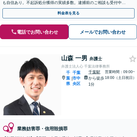
も自信あり。不起訴処分獲得の実績多数。逮捕前のご相談も受付中
【夜間・休日面談可】【葭川公園駅5分】
料金表を見る
電話でお問い合わせ
メールでお問い合わせ
山森 一男
弁護士
弁護士法人心 千葉法律事務所
千葉駅
営業時間：09:00~
千
千葉
18:00（土日祝日）
葉
市中
から徒歩
|
県
央区
1分
業務妨害罪・信用毀損罪