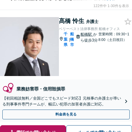
122件中 1-30件を表示
髙橋 怜生
弁護士
ベリーベスト法律事務所 船橋オフィス
千
船
船橋駅
か
営業時間：09:30~1
葉
橋
|
8:00（土日祝日）
ら徒歩3分
県
市
業務妨害罪・信用毀損罪
【初回相談無料／全国どこでもスピード対応】元検事の弁護士が率い
る刑事事件専門チームが、幅広い犯罪の加害者弁護に対応。
料金表を見る