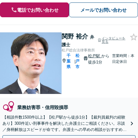
電話でお問い合わせ
メールでお問い合わせ
関野 裕介
弁
インタビューを
見る
護士
松戸総合法律事務所
千
松
松戸駅
から
営業時間：本
葉
戸
|
日定休日
徒歩1分
県
市
業務妨害罪・信用毀損罪
【相談件数1500件以上】【松戸駅から徒歩1分】【裁判員裁判の経験
あり】300件近い刑事事件を解決した弁護士にご相談ください。示談
／身柄解放はスピードが命です。弁護士への早めの相談がおすすめ。
弁護士のセカンドオピニオンにも対応