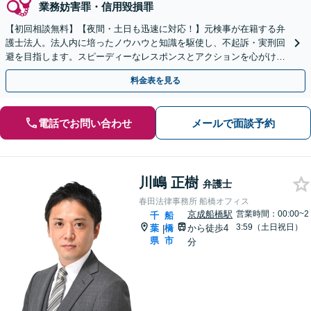
業務妨害罪・信用毀損罪
【初回相談無料】【夜間・土日も迅速に対応！】元検事が在籍する弁
護士法人。法人内に培ったノウハウと知識を駆使し、不起訴・実刑回
避を目指します。スピーディーなレスポンスとアクションを心がけ、
最善の解決を目指します【電話相談可】
料金表を見る
電話でお問い合わせ
メールで面談予約
川嶋 正樹
弁護士
春田法律事務所 船橋オフィス
京成船橋駅
営業時間：00:00~2
千
船
3:59（土日祝日）
葉
橋
から徒歩4
|
県
市
分