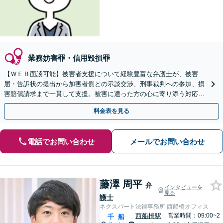
業務妨害罪・信用毀損罪
【ＷＥＢ面談可能】被害者支援について経験豊富な弁護士が、被害
届・告訴状の提出から加害者側との示談交渉、刑事裁判への参加、損
害賠償請求まで一貫して支援。被害に遭った方の心に寄り添う対応を
徹底しています。一人で抱え込まず、まずはご相談ください。
料金表を見る
電話でお問い合わせ
メールでお問い合わせ
藤澤 周平
弁
インタビューを
見る
護士
ネクスパート法律事務所 西船橋オフィス
西船橋駅
営業時間：09:00~2
千
船