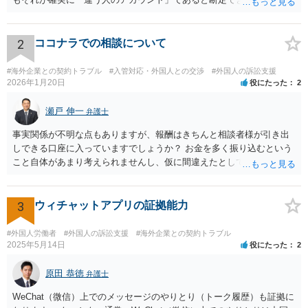
し，仮にそのアドレスが実在したとしても不正アクセスの故意が観念
できません。余計な心配でしょう。
2
ココナラでの相談について
#海外企業との契約トラブル
#入管対応・外国人との交渉
#外国人の訴訟支援
2026年1月20日
役にたった
2
瀬戸 伸一
弁護士
事実関係が不明な点もありますが、報酬はきちんと相談者様が引き出
しできる口座に入っていますでしょうか？ お金を多く振り込むという
こと自体があまり考えられませんし、仮に間違えたとしても、海外の
銀行預金口座に現金で振り込んで返金というのが通常と思いますの
で、paypayを使うというのは、話として怪しい感じがします。 絶対に
損のないように行動されるとよいと思われます。
3
ウィチャットアプリの証拠能力
#外国人労働者
#外国人の訴訟支援
#海外企業との契約トラブル
2025年5月14日
役にたった
2
原田 恭徳
弁護士
WeChat（微信）上でのメッセージのやりとり（トーク履歴）も証拠に