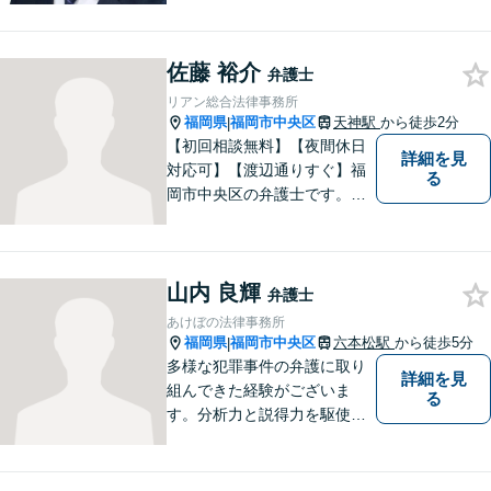
料」の相談を行っています！
まずはお気軽にご相談くださ
佐藤 裕介
い！
弁護士
リアン総合法律事務所
福岡県
福岡市中央区
天神駅
から徒歩2分
|
【初回相談無料】【夜間休日
詳細を見
対応可】【渡辺通りすぐ】福
る
岡市中央区の弁護士です。天
神駅からすぐそばですのでぜ
ひ一度ご来所ください。
山内 良輝
弁護士
あけぼの法律事務所
福岡県
福岡市中央区
六本松駅
から徒歩5分
|
多様な犯罪事件の弁護に取り
詳細を見
組んできた経験がございま
る
す。分析力と説得力を駆使
し、最善の弁護方針をご提案
します。お困りの方は、お気
軽にご相談ください。