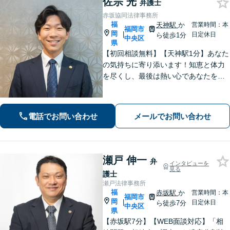
佐宗 光
弁護士
赤坂協同法律事務所
福
天神駅
か
営業時間：本
福岡市
岡
|
日定休日
ら徒歩1分
中央区
県
【初回相談無料】【天神駅1分】あなた
の気持ちに寄り添います！知恵と体力
を尽くし、最後は熱い心であなたをサ
ポート。悩みが法律問題か分からなく
ても大丈夫です。ご友人に話すような
雑談感覚で気軽にご相談ください。
電話でお問い合わせ
メールでお問い合わせ
【夜間・休日相談可】
瀬戸 伸一
弁
インタビューを
見る
護士
瀬戸法律事務所
福
赤坂駅
か
営業時間：本
福岡市
岡
|
日定休日
ら徒歩7分
中央区
県
【赤坂駅7分】【WEB面談対応】「相