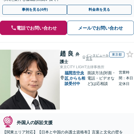
事例を見る(4件)
料金表を見る
電話でお問い合わせ
メールでお問い合わせ
趙 良
弁
東京都
インタビューを
見る
護士
東京CITY LIGHT法律事務所
営業時
福岡市中央
面談方法(対面・
区
からも相
電話・ビデオな
間：本日
談受付中
ど)は応相談
定休日
外国人の訴訟支援
【関東エリア対応】【日本と中国の弁護士資格有】言葉と文化の壁を