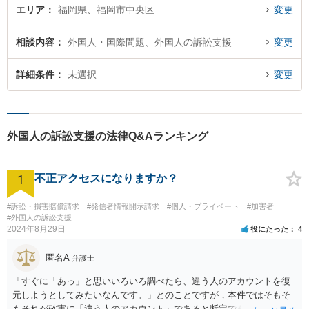
エリア
福岡県、福岡市中央区
変更
相談内容
外国人・国際問題、外国人の訴訟支援
変更
詳細条件
未選択
変更
外国人の訴訟支援の法律Q&Aランキング
1
不正アクセスになりますか？
#訴訟・損害賠償請求
#発信者情報開示請求
#個人・プライベート
#加害者
#外国人の訴訟支援
2024年8月29日
役にたった
4
匿名A
弁護士
「すぐに「あっ」と思いいろいろ調べたら、違う人のアカウントを復
元しようとしてみたいなんです。」とのことですが，本件ではそもそ
もそれが確実に「違う人のアカウント」であると断定できていません