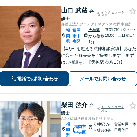
山口 武蔵
弁
インタビューを
見る
護士
弁護士法人プロテクトスタンス 福岡事務所
天神駅
営業時間：09:00~
福
福岡
19:00（土日祝日）
岡
市中
から徒歩
|
県
央区
1分
【4万件を超える法律相談実績】あなた
に合った解決策をご提案します。まず
はご相談を。【天神駅 徒歩1分】
電話でお問い合わせ
メールでお問い合わせ
柴田 啓介
弁
インタビューを
見る
護士
A＆S福岡法律事務所弁護士法人
福
天神駅
か
営業時間：本
福岡市
岡
|
日定休日
ら徒歩3分
中央区
県