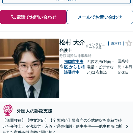
電話でお問い合わせ
メールでお問い合わせ
松村 大介
東京都
インタビュ
ーを見る
弁護士
舟渡国際法律事務所
営業時
福岡市中央
面談方法(対面・
区
からも相
電話・ビデオな
間：本日
談受付中
ど)は応相談
定休日
外国人の訴訟支援
【無罪獲得】【中文対応】【全国対応】警察庁の公式解釈を高裁で砕
いた弁護士。不法就労・入管・退去強制・刑事事件——他事務所に断
られた案件も徹底的に闘い抜く。