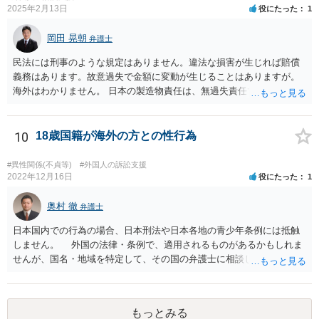
2025年2月13日
役にたった
1
岡田 晃朝
弁護士
民法には刑事のような規定はありません。違法な損害が生じれば賠償
義務はあります。故意過失で金額に変動が生じることはありますが。
海外はわかりません。 日本の製造物責任は、無過失責任です。ですの
で、瑕疵があったかどうかが問題で、過失は問題になりません。
10
18歳国籍が海外の方との性行為
#異性関係(不貞等)
#外国人の訴訟支援
2022年12月16日
役にたった
1
奥村 徹
弁護士
日本国内での行為の場合、日本刑法や日本各地の青少年条例には抵触
しません。 外国の法律・条例で、適用されるものがあるかもしれま
せんが、国名・地域を特定して、その国の弁護士に相談してくださ
い。
もっとみる