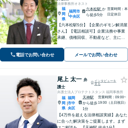
法律事務所オネスト
福
六本松駅
か
営業時間：本
福岡市
岡
|
日定休日
ら徒歩5分
中央区
県
【六本松駅5分】【企業のギモン解消屋
さん】【電話相談可】企業法務や事業
承継、債権回収、不動産など、主に企
業側の案件に注力しています。経営者
のみなさまが安心して本業に専念でき
電話でお問い合わせ
メールでお問い合わせ
るよう、法律に関するちょっとした疑
問や悩みも迅速に解消。ぜひご相談く
ださい。
尾上 太一
弁
インタビューを
見る
護士
弁護士法人プロテクトスタンス 福岡事務所
天神駅
営業時間：09:00~
福
福岡
19:00（土日祝日）
岡
市中
から徒歩
|
県
央区
1分
【4万件を超える法律相談実績】あなた
に合った解決策をご提案します。まず
はご相談を。【天神駅 徒歩1分】