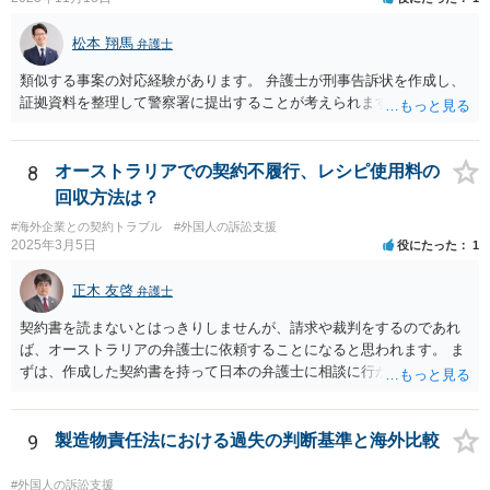
松本 翔馬
弁護士
類似する事案の対応経験があります。 弁護士が刑事告訴状を作成し、
証拠資料を整理して警察署に提出することが考えられます。
8
オーストラリアでの契約不履行、レシピ使用料の
回収方法は？
#海外企業との契約トラブル
#外国人の訴訟支援
2025年3月5日
役にたった
1
正木 友啓
弁護士
契約書を読まないとはっきりしませんが、請求や裁判をするのであれ
ば、オーストラリアの弁護士に依頼することになると思われます。 ま
ずは、作成した契約書を持って日本の弁護士に相談に行かれて、契約
書の内容から請求手段を検討していくのがよいかと思います。
9
製造物責任法における過失の判断基準と海外比較
#外国人の訴訟支援