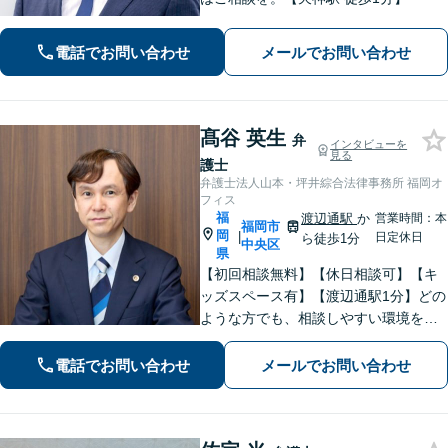
電話でお問い合わせ
メールでお問い合わせ
髙谷 英生
弁
インタビューを
見る
護士
弁護士法人山本・坪井綜合法律事務所 福岡オ
フィス
福
渡辺通駅
か
営業時間：本
福岡市
岡
|
日定休日
ら徒歩1分
中央区
県
【初回相談無料】【休日相談可】【キ
ッズスペース有】【渡辺通駅1分】どの
ような方でも、相談しやすい環境を整
えています。依頼者様に寄り添った対
応を心がけています。【離婚・男女問
電話でお問い合わせ
メールでお問い合わせ
題】DV被害へ積極的に対応。お気軽に
ご相談ください。