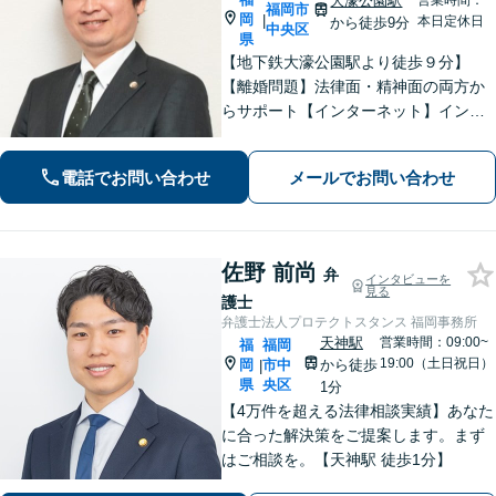
大濠公園駅
営業時間：
福岡市
岡
|
本日定休日
から徒歩9分
中央区
県
【地下鉄大濠公園駅より徒歩９分】
【離婚問題】法律面・精神面の両方か
らサポート【インターネット】インス
タグラムの脅迫を解決した事例など解
決実績多数【休日面談可】【子連れ相
電話でお問い合わせ
メールでお問い合わせ
談可】【初回面談無料】
佐野 前尚
弁
インタビューを
見る
護士
弁護士法人プロテクトスタンス 福岡事務所
天神駅
営業時間：09:00~
福
福岡
19:00（土日祝日）
岡
市中
から徒歩
|
県
央区
1分
【4万件を超える法律相談実績】あなた
に合った解決策をご提案します。まず
はご相談を。【天神駅 徒歩1分】