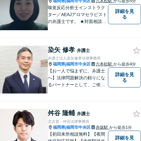
福岡県
福岡市中央区
六本松駅
から徒歩5分
|
嗅覚反応分析士インストラク
詳細を見
ター／AEAJアロマセラピスト
る
の弁護士です。 ★対面相談が
基本、出張／メール／電話相
談も可ですので、相談方法
は、御相談ください ★土日祝
染矢 修孝
日／夜間も、時間帯等によっ
弁護士
て対応可です ★法テラス利用
弁護士法人染矢修孝法律事務所
は、一応可能です
福岡県
福岡市中央区
六本松駅
から徒歩4分
|
【お一人で悩まずに、弁護士
詳細を見
へ】法律問題解決の頼りにな
る
るパートナーとして、ご依頼
者の納得の行く解決を目指し
ます。「遺産分割や遺留分侵
害額請求などの相続問題」は
舛谷 隆輔
じめ、「離婚事件」、「損害
弁護士
賠償請求事件」、「刑事事
北古賀・舛谷法律事務所
件」まで多数の事件の取り扱
福岡県
福岡市中央区
赤坂駅
から徒歩1分
|
い【分割払い可】
【初回来所相談無料】【夜間
詳細を見