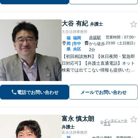
適な法的アドバイスを提供【休日・夜
間相談可】
大谷 有紀
弁護士
大谷法律事務所
赤坂駅
営業時間：07:00~
福
福岡
23:00（土日祝日）
岡
市中
から徒歩
|
県
央区
2分
【初回相談無料】【休日夜間・緊急即
日対応可】【弁護士直通電話】ネット
検索では出てこない情報も提供いたし
ます。依頼者の方を守るために尽力し
ますので、他の弁護士に断られた案件
でも諦めずに是非一度ご相談くださ
電話でお問い合わせ
メールでお問い合わせ
い。【福岡市中央区赤坂駅徒歩２分】
富永 慎太朗
インタビューを
見る
弁護士
富永法律事務所
福