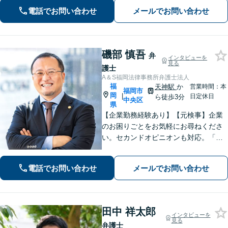
電話でお問い合わせ
メールでお問い合わせ
磯部 慎吾
弁
インタビューを
見る
護士
A＆S福岡法律事務所弁護士法人
福
天神駅
か
営業時間：本
福岡市
岡
|
日定休日
ら徒歩3分
中央区
県
【企業勤務経験あり】【元検事】企業
のお困りごとをお気軽にお尋ねくださ
い。セカンドオピニオンも対応。「企
業法務」や「企業のトラブル」のほか
「社内調査」「刑事事件対応」も得意
電話でお問い合わせ
メールでお問い合わせ
とし、ビジネスと個人を全力で守りま
す。その他幅広いご相談に対応【天神
地下街直結】
田中 祥太郎
インタビューを
見る
弁護士