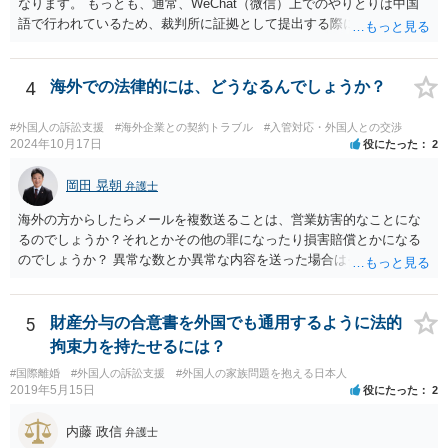
なります。 もっとも、通常、WeChat（微信）上でのやりとりは中国
語で行われているため、裁判所に証拠として提出する際には日本語の
翻訳文も一緒に提出する必要があります。
4
海外での法律的には、どうなるんでしょうか？
#外国人の訴訟支援
#海外企業との契約トラブル
#入管対応・外国人との交渉
2024年10月17日
役にたった
2
岡田 晃朝
弁護士
海外の方からしたらメールを複数送ることは、営業妨害的なことにな
るのでしょうか？それとかその他の罪になったり損害賠償とかになる
のでしょうか？ 異常な数とか異常な内容を送った場合はそういうこと
もあります。海外とあり、その国の法律がどうなっているのかわかり
ませんが、日本ではそうです。 しかし、現実には、あまりないかとは
思います。 お礼を送ったなら、もう伝っているでしょうから、今後
5
財産分与の合意書を外国でも通用するように法的
は、止めておけばよいでしょう。
拘束力を持たせるには？
#国際離婚
#外国人の訴訟支援
#外国人の家族問題を抱える日本人
2019年5月15日
役にたった
2
内藤 政信
弁護士