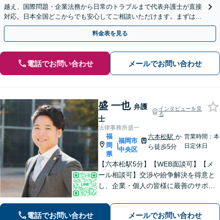
越え、国際問題・企業法務から日常のトラブルまで代表弁護士が直接
対応。日本全国どこからでも安心してご相談いただけます。まずは一
歩を踏み出してみませんか。【初回相談無料】
料金表を見る
電話でお問い合わせ
メールでお問い合わせ
盛 一也
弁護
インタビューを見
る
士
法律事務所盛一
福
六本松駅
か
営業時間：本
福岡市
岡
|
日定休日
ら徒歩5分
中央区
県
【六本松駅5分】【WEB面談可】【メ
ール相談可】交渉や紛争解決を得意と
し、企業・個人の皆様に最善のサポー
トを提供することを大切にしていま
す。多様な業界での経験を活かし、各
電話でお問い合わせ
メールでお問い合わせ
企業の事業特性や成長段階に応じた最