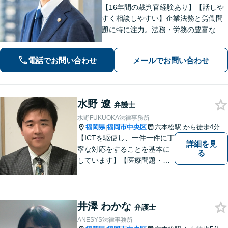
【16年間の裁判官経験あり】【話しや
すく相談しやすい】企業法務と労働問
題に特に注力。法務・労務の豊富な知
識・経験を基に紛争の予防や早期対応
に努めクライアントの皆さまのビジネ
電話でお問い合わせ
メールでお問い合わせ
スをサポートします。【九州・西日本
エリア対応】
水野 遼
弁護士
水野FUKUOKA法律事務所
福岡県
福岡市中央区
六本松駅
から徒歩4分
|
【ICTを駆使し、一件一件に丁
詳細を見
寧な対応をすることを基本に
る
しています】【医療問題・交
通事故等医療分野の知識が必
要な事件に対応】【刑事・少
年事件にスピーディーに対
井澤 わかな
応】【遠隔地からのご依頼・
弁護士
ご相談歓迎】あなたのために
ANESYS法律事務所
全力で事件と向き合います！