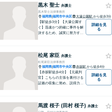
黒木 聖士
弁護士
黒木聖士法律事務所
福岡県
福岡市中央区
大濠公園駅
から徒歩3分
|
【駅徒歩3分】【大濠公園す
詳細を見
ぐ】迅速かつ的確に事件を解
る
決するため、誠実に努力する
ことを心がけています。
松尾 家臣
弁護士
松尾家臣法律事務所
福岡県
福岡市中央区
赤坂駅
から徒歩4分
|
【赤坂駅徒歩4分】【元裁判
詳細を見
官】こちらの主張を裏付ける
る
証拠の収集に努め、説得力の
ある主張を展開していきま
す。刑事事件／離婚問題／相
続問題／交通事故／不動産問
馬渡 桜子 (田村 桜子)
題など、幅広く対応します。
弁護士
【休日対応可能】法律トラブ