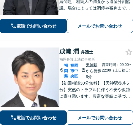
続問題：相続人の調査から遺産分割協
議、場合によっては調停や審判まで、
どの段階からでもサポートいたしま
す」「インターネット：掲示板やSN
電話でお問い合わせ
メールでお問い合わせ
S、ブログでの誹謗中傷に対する削除請
求・発信者情報開示請求に豊富な経験
あり」
成瀨 潤
弁護士
福岡弁護士法律事務所
天神駅
営業時間：09:00~
福
福岡
22:00（土日祝日）
岡
市中
から徒歩
|
県
央区
6分
【初回相談30分無料】【天神駅徒歩5
分】突然のトラブルに伴う不安や孤独
に寄り添います。豊富な実績に基づく
迅速かつ的確な弁護で精神的負担を軽
減し、前向きな再出発を支援。数千件
の相談から培った確かな交渉力であな
電話でお問い合わせ
メールでお問い合わせ
たを守り抜きます。【LINE予約可】