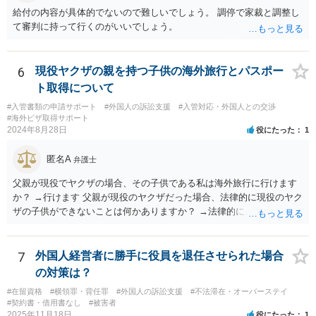
給付の内容が具体的でないので難しいでしょう。 調停で家裁と調整し
て審判に持って行くのがいいでしょう。
6
現役ヤクザの親を持つ子供の海外旅行とパスポー
ト取得について
#入管書類の申請サポート
#外国人の訴訟支援
#入管対応・外国人との交渉
#海外ビザ取得サポート
2024年8月28日
役にたった
1
匿名A
弁護士
父親が現役でヤクザの場合、その子供である私は海外旅行に行けます
か？ →行けます 父親が現役のヤクザだった場合、法律的に現役のヤク
ザの子供ができないことは何かありますか？ →法律的に、ということ
であれば、ないかと思います。
7
外国人経営者に勝手に役員を退任させられた場合
の対策は？
#在留資格
#横領罪・背任罪
#外国人の訴訟支援
#不法滞在・オーバーステイ
#契約書・借用書なし
#被害者
2025年11月18日
役にたった
1