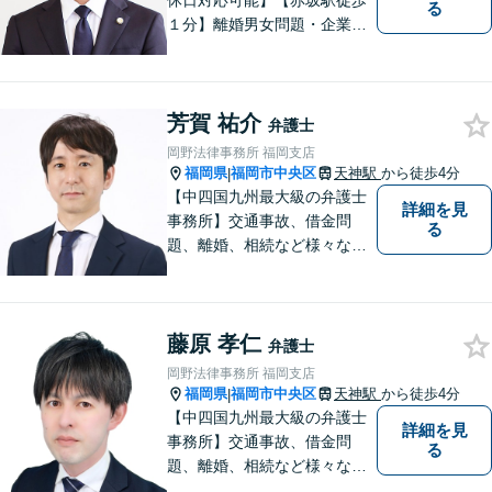
休日対応可能】【赤坂駅徒歩
る
１分】離婚男女問題・企業法
務・労働問題に注力していま
す。是非一度ご相談くださ
い。
芳賀 祐介
弁護士
岡野法律事務所 福岡支店
福岡県
福岡市中央区
天神駅
から徒歩4分
|
【中四国九州最大級の弁護士
詳細を見
事務所】交通事故、借金問
る
題、離婚、相続など様々な問
題について、「何度でも無
料」の相談を行っています！
まずはお気軽にご相談くださ
藤原 孝仁
い！
弁護士
岡野法律事務所 福岡支店
福岡県
福岡市中央区
天神駅
から徒歩4分
|
【中四国九州最大級の弁護士
詳細を見
事務所】交通事故、借金問
る
題、離婚、相続など様々な問
題について、「何度でも無