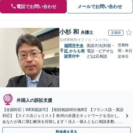
電話でお問い合わせ
メールでお問い合わせ
小杉 和
弁護士
京都府
法律事務所オフィス・エトワレ
営業時
福岡市中央
面談方法(対面・
区
からも相
電話・ビデオな
間：本日
談受付中
ど)は応相談
定休日
外国人の訴訟支援
【全国対応｜WEB面談可】【初回相談60分無料】【フランス語・英語
対応】【スイス法ジュリスト】欧州の弁護士ネットワークを活かし、
あなたが真に望む解決を目指します！法人・個人ともに相談多数。細
やかな連絡と粘り強い交渉を徹底【休日・夜間相談可】
料金表を見る