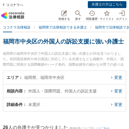
弁護士の方はこちら
ココナラへ
投稿する
探す
閲覧履歴
マイリスト
ログイン
ココナラ法律相談
福岡県で法律相談できる弁護士
福岡市で法律相談で
福岡市中央区の外国人の訴訟支援に強い弁護士
福岡県の福岡市中央区で外国人の訴訟支援に強い弁護士が26名見つかりまし
た。初回面談無料や休日面談に対応している弁護士なども掲載中。外国人・国
際問題に関係する国際離婚やハーグ条約、国際結婚等の細かな分野での絞り込
み検索もでき便利です。特に稲森幸一国際法律事務所の稲森 幸一弁護士や法律
事務所盛一の盛 一也弁護士、大谷法律事務所の大谷 有紀弁護士のプロフィール
エリア
福岡県、福岡市中央区
変更
情報や弁護士費用、強みなどが注目されています。『福岡市中央区で土日や夜
間に発生した外国人の訴訟支援のトラブルを今すぐに弁護士に相談したい』
相談内容
外国人・国際問題、外国人の訴訟支援
変更
『外国人の訴訟支援のトラブル解決の実績豊富な近くの弁護士を検索したい』
『初回相談無料で外国人の訴訟支援を法律相談できる福岡市中央区内の弁護士
に相談予約したい』などでお困りの相談者さんにおすすめです。
詳細条件
未選択
変更
26
人の弁護士が見つかりました
(検索結果について詳しくは
こちら
)