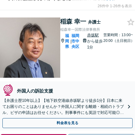
26件中 1-26件を表示
稲森 幸一
弁護士
稲森幸一国際法律事務所
赤坂駅
営業時間：13:00~
福
福岡
20:00（土日祝日）
岡
市中
から徒歩
|
県
央区
1分
外国人の訴訟支援
【弁護士歴10年以上】【地下鉄空港線赤坂駅より徒歩1分】日本に来
てお困りのことはありませんか？外国人に関する離婚・相続のトラブ
ル、ビザの申請はお任せください。刑事事件にも英語で対応可能◎
【夜間・休日の相談可能】【初回面談30分無料】
料金表を見る