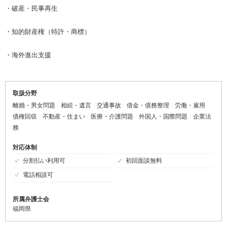
・破産・民事再生
・知的財産権（特許・商標）
・海外進出支援
取扱分野
離婚・男女問題
相続・遺言
交通事故
借金・債務整理
労働・雇用
債権回収
不動産・住まい
医療・介護問題
外国人・国際問題
企業法
務
対応体制
分割払い利用可
初回面談無料
電話相談可
所属弁護士会
福岡県