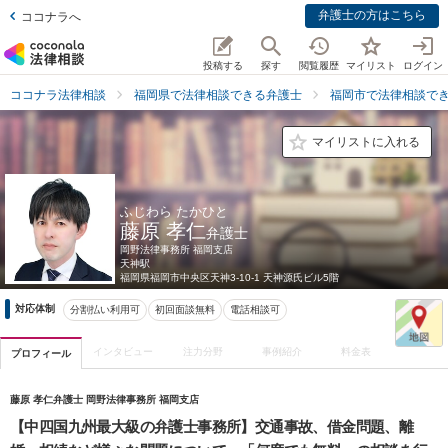
弁護士の方はこちら
ココナラへ
投稿する
探す
閲覧履歴
マイリスト
ログイン
ココナラ法律相談
福岡県で法律相談できる弁護士
福岡市で法律相談で
マイリストに入れる
ふじわら たかひと
藤原 孝仁
弁護士
岡野法律事務所 福岡支店
天神駅
福岡県
福岡市中央区天神3-10-1 天神源氏ビル5階
対応体制
分割払い利用可
初回面談無料
電話相談可
インタビュー
注力分野
事例紹介
料金表
プロフィール
藤原 孝仁弁護士 岡野法律事務所 福岡支店
【中四国九州最大級の弁護士事務所】交通事故、借金問題、離