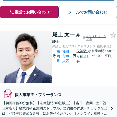
電話でお問い合わせ
メールでお問い合わせ
尾上 太一
弁
インタビューを
見る
護士
弁護士法人プロテクトスタンス 福岡事務所
天神駅
か
営業時間：09:00
福
福岡
~21:00（平日）
岡
市中
ら徒歩1
|
県
央区
分
個人事業主・フリーランス
【初回相談30分無料】【法律顧問200社以上】【当日・夜間・土日祝
日対応可】従業員や企業間のトラブル、契約書の作成・チェックなど
は、ぜひ実績豊富な弁護士にお任せください。【オンライン相談・電