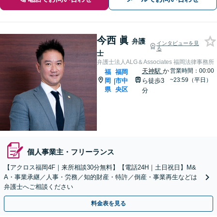
今西 眞
弁護
インタビューを見
る
士
弁護士法人ALG＆Associates 福岡法律事務所
天神駅
か
営業時間：00:00
福
福岡
~23:59（平日）
岡
市中
ら徒歩3
|
県
央区
分
個人事業主・フリーランス
【アクロス福岡4F｜来所相談30分無料】【電話24H｜土日祝日】M&
A・事業承継／人事・労務／知的財産・特許／倒産・事業再生などは
弁護士へご相談ください
料金表を見る