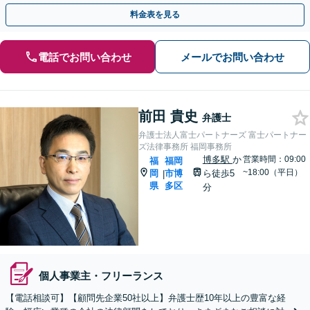
ハラスメントの対応・予防にも実績。事業を守り成長支援。
料金表を見る
電話でお問い合わせ
メールでお問い合わせ
前田 貴史
弁護士
弁護士法人富士パートナーズ 富士パートナー
ズ法律事務所 福岡事務所
博多駅
か
営業時間：09:00
福
福岡
~18:00（平日）
岡
市博
ら徒歩5
|
県
多区
分
個人事業主・フリーランス
【電話相談可】【顧問先企業50社以上】弁護士歴10年以上の豊富な経