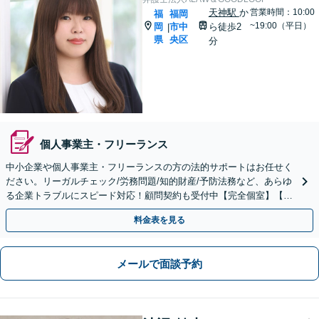
天神駅
か
営業時間：10:00
福
福岡
~19:00（平日）
岡
市中
ら徒歩2
|
県
央区
分
個人事業主・フリーランス
中小企業や個人事業主・フリーランスの方の法的サポートはお任せく
ださい。リーガルチェック/労務問題/知的財産/予防法務など、あらゆ
る企業トラブルにスピード対応！顧問契約も受付中【完全個室】【天
神駅1分】
料金表を見る
メールで面談予約