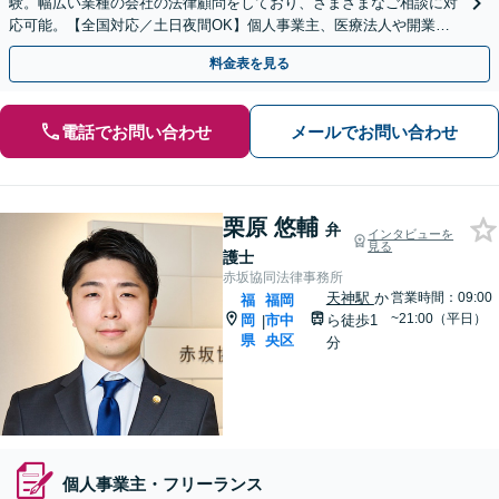
験。幅広い業種の会社の法律顧問をしており、さまざまなご相談に対
応可能。【全国対応／土日夜間OK】個人事業主、医療法人や開業医
の先生、税理士の先生からのご相談も【烏丸御池6分】
料金表を見る
電話でお問い合わせ
メールでお問い合わせ
栗原 悠輔
弁
インタビューを
見る
護士
赤坂協同法律事務所
天神駅
か
営業時間：09:00
福
福岡
~21:00（平日）
岡
市中
ら徒歩1
|
県
央区
分
個人事業主・フリーランス