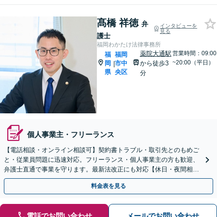
髙橋 祥徳
弁
インタビューを
見る
護士
福岡わかたけ法律事務所
薬院大通駅
営業時間：09:00
福
福岡
~20:00（平日）
岡
市中
から徒歩3
|
県
央区
分
個人事業主・フリーランス
【電話相談・オンライン相談可】契約書トラブル・取引先とのもめご
と・従業員問題に迅速対応。フリーランス・個人事業主の方も歓迎、
弁護士直通で事業を守ります。最新法改正にも対応【休日・夜間相談
可】
料金表を見る
電話でお問い合わせ
メールでお問い合わせ