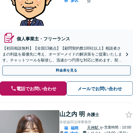
県
多区
分
個人事業主・フリーランス
【初回相談無料】【全国13拠点】【顧問契約数100社以上】相談者さ
まの利益を最優先に考え、オーダーメイドの解決策をご提案いたしま
す。チャットツールを駆使し、迅速かつ円滑な対応に努めます。契約
書レビューは原則翌日に対応します【夜間・休日対応】
料金表を見る
電話でお問い合わせ
メールでお問い合わせ
山之内 明
弁護士
赤坂協同法律事務所
天神駅
か
営業時間：10:00
福
福岡