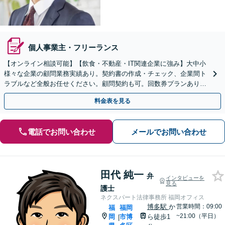
個人事業主・フリーランス
【オンライン相談可能】【飲食・不動産・IT関連企業に強み】大中小
様々な企業の顧問業務実績あり。契約書の作成・チェック、企業間ト
ラブルなど全般お任せください。顧問契約も可。回数券プランあり・
明瞭な料金設定です【藤崎駅徒歩5分】【弁護士歴7年】
料金表を見る
電話でお問い合わせ
メールでお問い合わせ
田代 純一
弁
インタビューを
見る
護士
ネクスパート法律事務所 福岡オフィス
博多駅
か
営業時間：09:00
福
福岡
~21:00（平日）
岡
市博
ら徒歩1
|