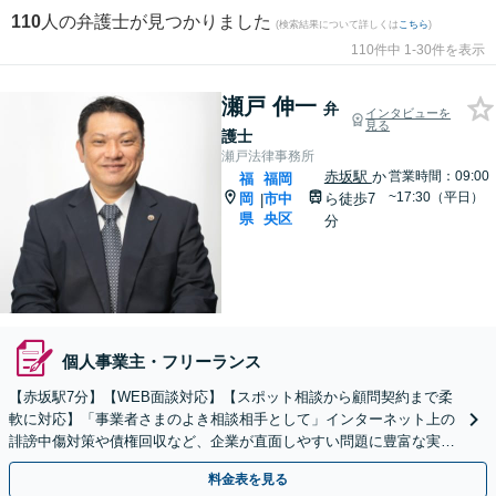
110
人の弁護士が見つかりました
(検索結果について詳しくは
こちら
)
110件中 1-30件を表示
瀬戸 伸一
弁
インタビューを
見る
護士
瀬戸法律事務所
赤坂駅
か
営業時間：09:00
福
福岡
~17:30（平日）
岡
市中
ら徒歩7
|
県
央区
分
個人事業主・フリーランス
【赤坂駅7分】【WEB面談対応】【スポット相談から顧問契約まで柔
軟に対応】「事業者さまのよき相談相手として」インターネット上の
誹謗中傷対策や債権回収など、企業が直面しやすい問題に豊富な実績
があります「スポット相談から顧問契約まで柔軟に対応」
料金表を見る