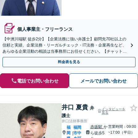
個人事業主・フリーランス
【中洲川端駅 徒歩2分】【企業法務に強い弁護士】顧問先70社以上の
信頼と実績、企業法務・リーガルチェック・IT法務・企業再生など、
あらゆる企業活動の相談は当事務所にお任せください。【チャットツ
ールやWEB会議にも対応】
料金表を見る
電話でお問い合わせ
メールでお問い合わせ
井口 夏貴
弁
インタビューを
見る
護士
井口法律事務所
赤坂駅
か
営業時間：09:00
福
福岡
~17:00（平日）
岡
市中
ら徒歩5
|