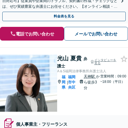
日対応可】従業員や企業間のトラブル、契約書の作成・チェックなど
は、ぜひ実績豊富な弁護士にお任せください。【オンライン相談・電
子契約に対応】
料金表を見る
電話でお問い合わせ
メールでお問い合わせ
光山 夏貴
弁
インタビューを
見る
護士
A＆S福岡法律事務所弁護士法人
天神駅
か
営業時間：09:00
福
福岡
~18:00（平日）
岡
市中
ら徒歩3
|
県
央区
分
個人事業主・フリーランス