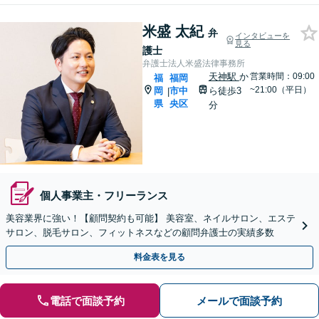
米盛 太紀
弁
インタビューを
見る
護士
弁護士法人米盛法律事務所
天神駅
か
営業時間：09:00
福
福岡
~21:00（平日）
岡
市中
ら徒歩3
|
県
央区
分
個人事業主・フリーランス
美容業界に強い！【顧問契約も可能】 美容室、ネイルサロン、エステ
サロン、脱毛サロン、フィットネスなどの顧問弁護士の実績多数
料金表を見る
電話で面談予約
メールで面談予約