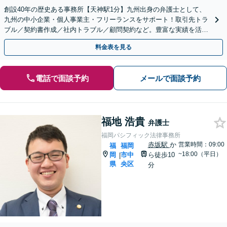
創設40年の歴史ある事務所【天神駅1分】九州出身の弁護士として、
九州の中小企業・個人事業主・フリーランスをサポート！取引先トラ
ブル／契約書作成／社内トラブル／顧問契約など。豊富な実績を活か
し、成長をサポート【休日夜間対応】【初回相談無料】
料金表を見る
電話で面談予約
メールで面談予約
福地 浩貴
弁護士
福岡パシフィック法律事務所
赤坂駅
か
営業時間：09:00
福
福岡
~18:00（平日）
岡
市中
ら徒歩10
|
県
央区
分