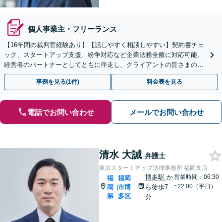
個人事業主・フリーランス
【16年間の裁判官経験あり】【話しやすく相談しやすい】契約書チェ
ック、スタートアップ支援、紛争対応など企業法務全般に対応可能。
経営者のパートナーとしてともに伴走し、クライアントの皆さまのビ
ジネスをサポートします！【九州・西日本エリア対応】
事例を見る(1件)
料金表を見る
電話でお問い合わせ
メールでお問い合わせ
清水 大誠
弁護士
東京スタートアップ法律事務所 福岡支店
博多駅
か
営業時間：06:30
福
福岡
~22:00（平日）
岡
市博
ら徒歩7
|
県
多区
分