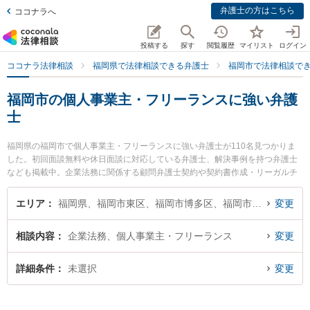
弁護士の方はこちら
ココナラへ
投稿する
探す
閲覧履歴
マイリスト
ログイン
ココナラ法律相談
福岡県で法律相談できる弁護士
福岡市で法律相談で
福岡市の個人事業主・フリーランスに強い弁護
士
福岡県の福岡市で個人事業主・フリーランスに強い弁護士が110名見つかりま
した。初回面談無料や休日面談に対応している弁護士、解決事例を持つ弁護士
なども掲載中。企業法務に関係する顧問弁護士契約や契約書作成・リーガルチ
ェック、雇用契約書・就業規則作成等の細かな分野での絞り込み検索もでき便
利です。特に瀬戸法律事務所の瀬戸 伸一弁護士やA＆S福岡法律事務所弁護士法
エリア
福岡県、福岡市東区、福岡市博多区、福岡市中央区、福岡市南区、福岡市西区、福岡市城南区、福岡市早良区
変更
人の磯部 慎吾弁護士、弁護士法人富士パートナーズ 富士パートナーズ法律事務
所 福岡事務所の前田 貴史弁護士のプロフィール情報や弁護士費用、強みなどが
相談内容
企業法務、個人事業主・フリーランス
変更
注目されています。『福岡市で土日や夜間に発生した個人事業主・フリーラン
スのトラブルを今すぐに弁護士に相談したい』『個人事業主・フリーランスの
トラブル解決の実績豊富な近くの弁護士を検索したい』『初回相談無料で個人
詳細条件
未選択
変更
事業主・フリーランスを法律相談できる福岡市内の弁護士に相談予約したい』
などでお困りの相談者さんにおすすめです。