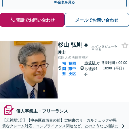
料金表を見る
電話でお問い合わせ
メールでお問い合わせ
杉山 弘剛
弁
インタビューを
見る
護士
福岡大名法律事務所
赤坂駅
か
営業時間：09:00
福
福岡
~18:00（平日）
岡
市中
ら徒歩1
|
県
央区
分
個人事業主・フリーランス
【天神駅5分】【中央区役所目の前】契約書のリーガルチェックや悪
質なクレーム対応、コンプライアンス関連など。どのようなご相談に