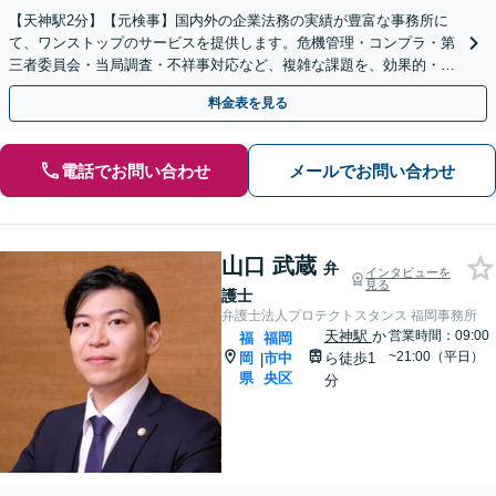
【天神駅2分】【元検事】国内外の企業法務の実績が豊富な事務所に
て、ワンストップのサービスを提供します。危機管理・コンプラ・第
三者委員会・当局調査・不祥事対応など、複雑な課題を、効果的・効
率的に解決へ。セカンドオピニオン可【休日・夜間相談可】
料金表を見る
電話でお問い合わせ
メールでお問い合わせ
山口 武蔵
弁
インタビューを
見る
護士
弁護士法人プロテクトスタンス 福岡事務所
天神駅
か
営業時間：09:00
福
福岡
~21:00（平日）
岡
市中
ら徒歩1
|
県
央区
分