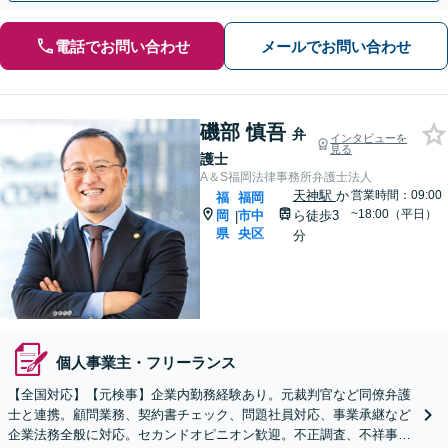
電話でお問い合わせ
メールでお問い合わせ
磯部 慎吾
弁
インタビューを
見る
護士
A＆S福岡法律事務所弁護士法人
天神駅
か
営業時間：09:00
福
福岡
~18:00（平日）
岡
市中
ら徒歩3
|
県
央区
分
個人事業主・フリーランス
【全国対応】【元検事】企業内勤務経験あり。元裁判官など同僚弁護
士と連携。顧問業務、契約書チェック、問題社員対応、事業承継など
企業法務全般に対応。セカンドオピニオン歓迎。不正調査、不祥事や