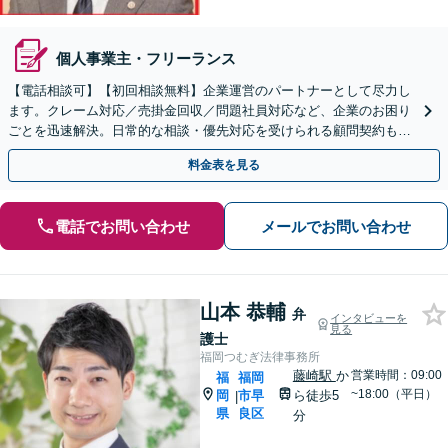
個人事業主・フリーランス
【電話相談可】【初回相談無料】企業運営のパートナーとして尽力し
ます。クレーム対応／売掛金回収／問題社員対応など、企業のお困り
ごとを迅速解決。日常的な相談・優先対応を受けられる顧問契約もお
すすめ【夜間・休日対応】【完全個室】【天神南駅直結】
料金表を見る
電話でお問い合わせ
メールでお問い合わせ
山本 恭輔
弁
インタビューを
見る
護士
福岡つむぎ法律事務所
藤崎駅
か
営業時間：09:00
福
福岡
~18:00（平日）
岡
市早
ら徒歩5
|
県
良区
分