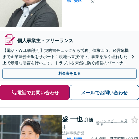
県
央区
分
個人事業主・フリーランス
【電話・WEB面談可】契約書チェックから労務、債権回収、経営危機
まで企業法務全般をサポート！現地へ直接伺い、事業を深く理解した
上で最適な助言を行います。トラブルを未然に防ぐ経営のパートナー
として伴走します【夜間・休日相談可】【赤坂駅3分】
料金表を見る
電話でお問い合わせ
メールでお問い合わせ
盛 一也
弁護
インタビューを見
る
士
法律事務所盛一
六本松駅
営業時間：09:30