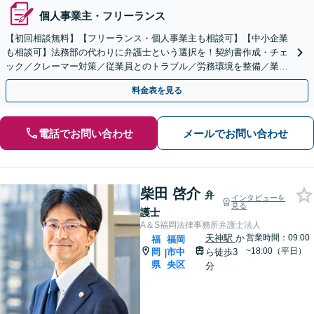
個人事業主・フリーランス
【初回相談無料】【フリーランス・個人事業主も相談可】【中小企業
も相談可】法務部の代わりに弁護士という選択を！契約書作成・チェ
ック／クレーマー対策／従業員とのトラブル／労務環境を整備／業界
業種問わず幅広く対応します【休日・夜間面談可】
料金表を見る
電話でお問い合わせ
メールでお問い合わせ
柴田 啓介
弁
インタビューを
見る
護士
A＆S福岡法律事務所弁護士法人
天神駅
か
営業時間：09:00
福
福岡
~18:00（平日）
岡
市中
ら徒歩3
|
県
央区
分