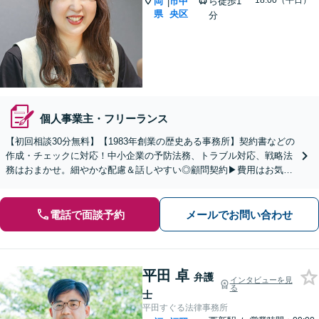
~18:00（平日）
岡
市中
ら徒歩1
|
県
央区
分
個人事業主・フリーランス
【初回相談30分無料】【1983年創業の歴史ある事務所】契約書などの
作成・チェックに対応！中小企業の予防法務、トラブル対応、戦略法
務はおまかせ。細やかな配慮＆話しやすい◎顧問契約▶︎費用はお気軽
にお問い合わせください【天神駅1分】
電話で面談予約
メールでお問い合わせ
平田 卓
弁護
インタビューを見
る
士
平田すぐる法律事務所