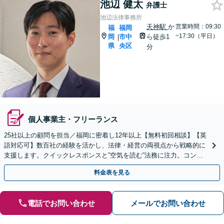
池辺 健太
弁護士
池辺法律事務所
天神駅
か
営業時間：09:30
福
福岡
~17:30（平日）
岡
市中
ら徒歩1
|
県
央区
分
個人事業主・フリーランス
25社以上の顧問を担当／福岡に密着し12年以上【無料初回相談】【英
語対応可】数百社の経験を活かし、法律・経営の両視点から戦略的に
支援します。クイックレスポンスと”空気を読む”法務に注力。コンプ
ライアンス講師の実績多数【天神駅１分】
料金表を見る
電話でお問い合わせ
メールでお問い合わせ