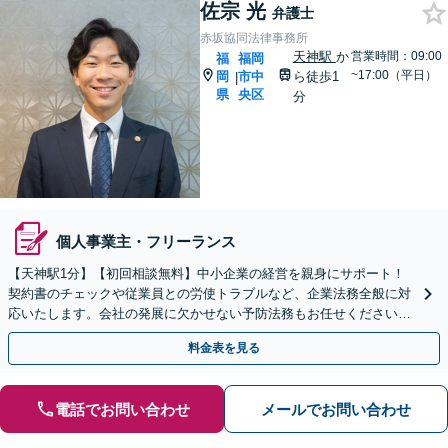
佐宗 光
弁護士
赤坂協同法律事務所
天神駅
か
営業時間：09:00
福
福岡
~17:00（平日）
岡
市中
ら徒歩1
|
県
央区
分
個人事業主・フリーランス
【天神駅1分】【初回相談無料】中小企業の経営を親身にサポート！
契約書のチェックや従業員との労使トラブルなど、企業法務全般に対
応いたします。会社の発展に欠かせない予防法務もお任せください。
些細なことでもご相談ください。【夜間・休日相談可】
料金表を見る
電話でお問い合わせ
メールでお問い合わせ