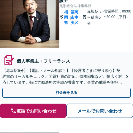
護士
尾形総合法律事務所
赤坂駅
か
営業時間：09:00
福
福岡
~20:00（平日）
岡
市中
ら徒歩6
|
県
央区
分
個人事業主・フリーランス
【赤坂駅6分】【電話・メール相談可】【経営者さまに寄り添う】契
約書のリーガルチェック、問題社員の対応、債権回収など、幅広く対
応しています。特に労働法務の実績が豊富です。企業の成長を後押し
できるよう丁寧なリーガルサービスを提供いたします。
料金表を見る
電話でお問い合わせ
メールでお問い合わせ