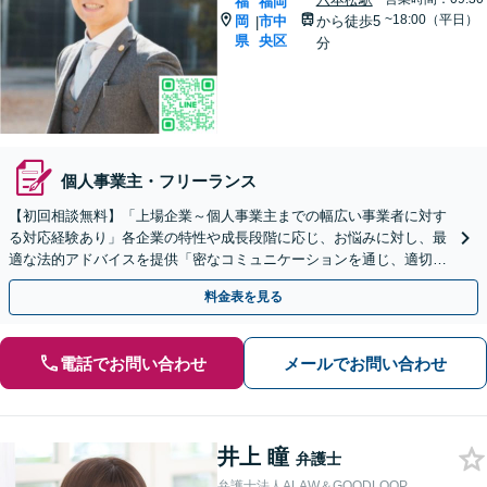
福
福岡
~18:00（平日）
岡
市中
から徒歩5
|
県
央区
分
個人事業主・フリーランス
【初回相談無料】「上場企業～個人事業主までの幅広い事業者に対す
る対応経験あり」各企業の特性や成長段階に応じ、お悩みに対し、最
適な法的アドバイスを提供「密なコミュニケーションを通じ、適切な
解決策をご提案」【WEB面談対応】【休日・夜間相談可】
料金表を見る
電話でお問い合わせ
メールでお問い合わせ
井上 瞳
弁護士
弁護士法人ALAW＆GOODLOOP