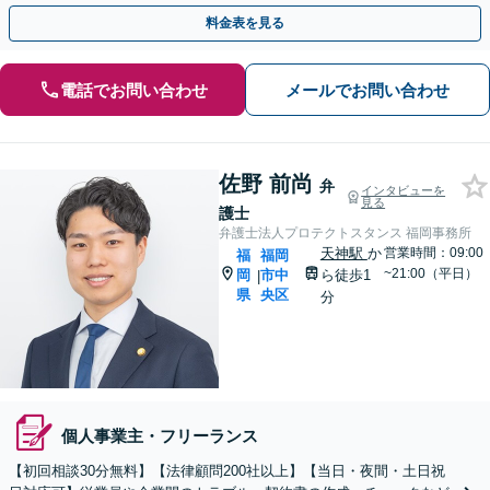
子契約に対応】
料金表を見る
電話でお問い合わせ
メールでお問い合わせ
佐野 前尚
弁
インタビューを
見る
護士
弁護士法人プロテクトスタンス 福岡事務所
天神駅
か
営業時間：09:00
福
福岡
~21:00（平日）
岡
市中
ら徒歩1
|
県
央区
分
個人事業主・フリーランス
【初回相談30分無料】【法律顧問200社以上】【当日・夜間・土日祝