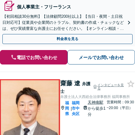
個人事業主・フリーランス
【初回相談30分無料】【法律顧問200社以上】【当日・夜間・土日祝
日対応可】従業員や企業間のトラブル、契約書の作成・チェックなど
は、ぜひ実績豊富な弁護士にお任せください。【オンライン相談・電
子契約に対応】
料金表を見る
電話でお問い合わせ
メールでお問い合わせ
齋藤 遼
弁護
インタビューを見
る
士
弁護士法人大西総合法律事務所 福岡事務所
天神南駅
営業時間：09:30
福
福岡
~20:00（平日）
岡
市中
から徒歩1
|
県
央区
分