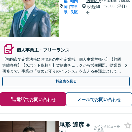
西新駅
か
営業時間：09:00
福
福岡
~23:00（平日）
岡
市早
ら徒歩6
|
県
良区
分
個人事業主・フリーランス
【福岡市で企業法務にお悩みの中小企業様、個人事業主様へ】【顧問
実績多数】【スポット依頼可】契約書チェックから労働問題、従業員
研修まで、事業の「攻めと守りのバランス」を支える弁護士として伴
走します【事前のご予約で休日・夜間も対応】
料金表を見る
電話でお問い合わせ
メールでお問い合わせ
尾形 達彦
弁
インタビューを
見る