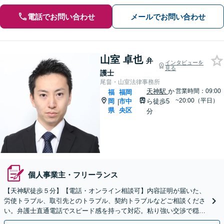
電話でお問い合わせ
メールでお問い合わせ
山室 卓也
弁
インタビューを
見る
護士
尾畠・山室法律事務所
天神駅
か
営業時間：09:00
福
福岡
~20:00（平日）
岡
市中
ら徒歩5
|
県
央区
分
個人事業主・フリーランス
【天神駅徒歩５分】【電話・オンライン相談可】内容証明が届いた、
労使トラブル、取引先とのトラブル、契約トラブルなどご相談くださ
い。弁護士直通電話でスピード感を持って対応。粘り強い交渉で穏便
な解決を目指します。【顧問契約／単発の相談対応】