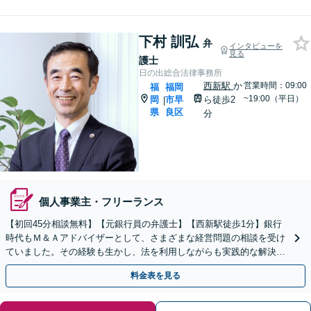
下村 訓弘
弁
インタビューを
見る
護士
日の出総合法律事務所
西新駅
か
営業時間：09:00
福
福岡
~19:00（平日）
岡
市早
ら徒歩2
|
県
良区
分
個人事業主・フリーランス
【初回45分相談無料】【元銀行員の弁護士】【西新駅徒歩1分】銀行
時代もＭ＆Ａアドバイザーとして、さまざまな経営問題の相談を受け
ていました。その経験も生かし、法を利用しながらも実践的な解決方
法の提示をこころがけています。顧問契約大歓迎です。
料金表を見る