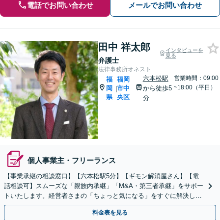
電話でお問い合わせ
メールでお問い合わせ
田中 祥太郎
インタビューを
見る
弁護士
法律事務所オネスト
六本松駅
営業時間：09:00
福
福岡
~18:00（平日）
岡
市中
から徒歩5
|
県
央区
分
個人事業主・フリーランス
【事業承継の相談窓口】【六本松駅5分】【ギモン解消屋さん】【電
話相談可】スムーズな「親族内承継」「M&A・第三者承継」をサポー
トいたします。経営者さまの「ちょっと気になる」をすぐに解決し、
安心して事業に専念できる環境を。ぜひご相談ください。
料金表を見る