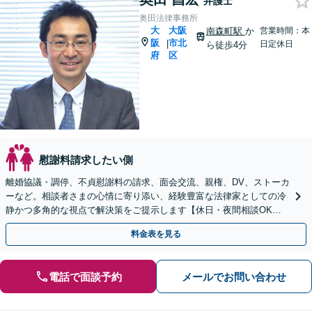
弁護士
奥田法律事務所
大
大阪
南森町駅
か
営業時間：本
阪
市北
|
日定休日
ら徒歩4分
府
区
慰謝料請求したい側
離婚協議・調停、不貞慰謝料の請求、面会交流、親権、DV、ストーカ
ーなど。相談者さまの心情に寄り添い、経験豊富な法律家としての冷
静かつ多角的な視点で解決策をご提示します【休日・夜間相談OK
（要予約）】【南森町駅4分】【弁護士歴20年以上】
料金表を見る
電話で面談予約
メールでお問い合わせ