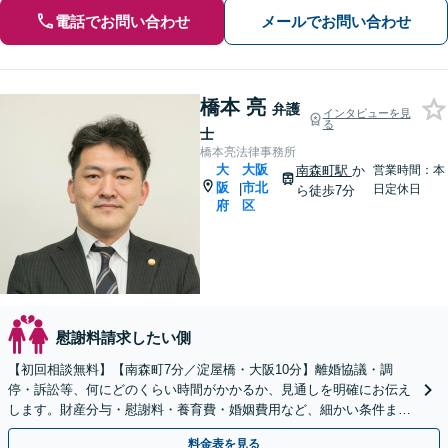
電話でお問い合わせ
メールでお問い合わせ
橋本 亮
弁護
インタビューを見
る
士
橋本亮法律事務所
大
大阪
南森町駅
か
営業時間：本
阪
市北
|
日定休日
ら徒歩7分
府
区
慰謝料請求したい側
【初回相談無料】【南森町7分／淀屋橋・大阪10分】離婚協議・調
停・訴訟等、何にどのくらい時間がかかるか、見通しを明確にお伝え
します。財産分与・慰謝料・養育費・婚姻費用など、細かい条件まで
弁護士が詰めることで、後悔のない離婚を目指します。
料金表を見る