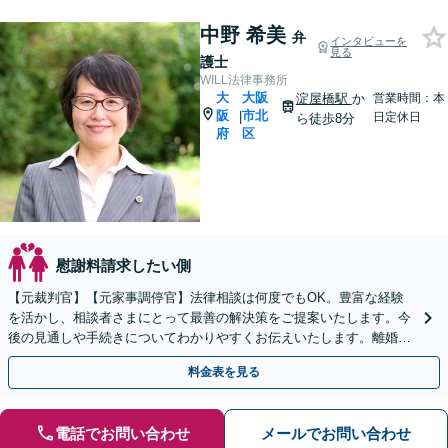
中野 希美
弁
インタビューを
見る
護士
WILL法律事務所
大
大阪
淀屋橋駅
か
営業時間：本
阪
市北
|
日定休日
ら徒歩8分
府
区
慰謝料請求したい側
【元裁判官】【元家事調停官】法律相談は何度でもOK。豊富な経験
を活かし、相談者さまにとって最善の解決策をご提案いたします。今
後の見通しや手続きについてわかりやすくお伝えいたします。離婚を
検討段階からもお気軽にご相談ください【淀屋橋駅8分】
料金表を見る
電話でお問い合わせ
メールでお問い合わせ