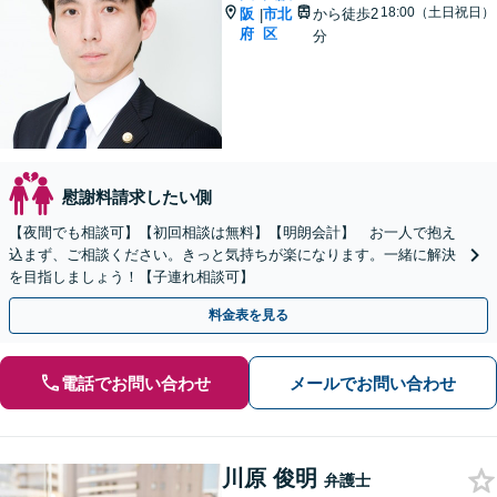
18:00（土日祝日）
阪
市北
から徒歩2
|
府
区
分
慰謝料請求したい側
【夜間でも相談可】【初回相談は無料】【明朗会計】 お一人で抱え
込まず、ご相談ください。きっと気持ちが楽になります。一緒に解決
を目指しましょう！【子連れ相談可】
料金表を見る
電話でお問い合わせ
メールでお問い合わせ
川原 俊明
弁護士