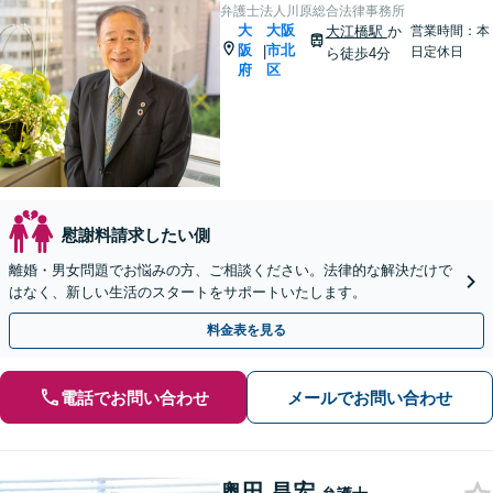
弁護士法人川原総合法律事務所
大
大阪
大江橋駅
か
営業時間：本
阪
市北
|
日定休日
ら徒歩4分
府
区
慰謝料請求したい側
離婚・男女問題でお悩みの方、ご相談ください。法律的な解決だけで
はなく、新しい生活のスタートをサポートいたします。
料金表を見る
電話でお問い合わせ
メールでお問い合わせ
奥田 昌宏