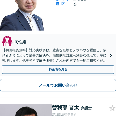
府
区
分
同性婚
【初回相談無料】対応実績多数。豊富な経験とノウハウを駆使し、依
頼者さまにとって最善の解決を。感情的な対立も冷静な視点で丁寧に
整理します。他事務所で解決困難とされた内容でも一度ご相談くださ
い【分割払い応相談】【北新地駅1分】
料金表を見る
メールでお問い合わせ
曽我部 晋太
弁護士
曽我部法律事務所