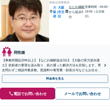
尾崎法律事務所
なにわ橋駅
営業時間：09:00~
大
大阪
19:00（土日祝
阪
市北
から徒歩5
|
府
区
日）
分
同性婚
【事務所開設20年以上】【なにわ橋駅徒歩3分】【大阪の実力派弁護
士】依頼者の要望を汲み取り、筋の通った解決方法を目指します。男
女問わずご相談件数多数。慰謝料や養育費・財産分与などもお任せく
ださい。【初回30分相談無料】
料金表を見る
電話でお問い合わせ
メールでお問い合わせ