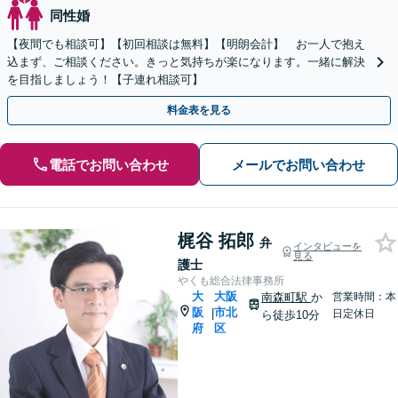
同性婚
【夜間でも相談可】【初回相談は無料】【明朗会計】 お一人で抱え
込まず、ご相談ください。きっと気持ちが楽になります。一緒に解決
を目指しましょう！【子連れ相談可】
料金表を見る
電話でお問い合わせ
メールでお問い合わせ
梶谷 拓郎
弁
インタビューを
見る
護士
やくも総合法律事務所
大
大阪
南森町駅
か
営業時間：本
阪
市北
|
日定休日
ら徒歩10分
府
区