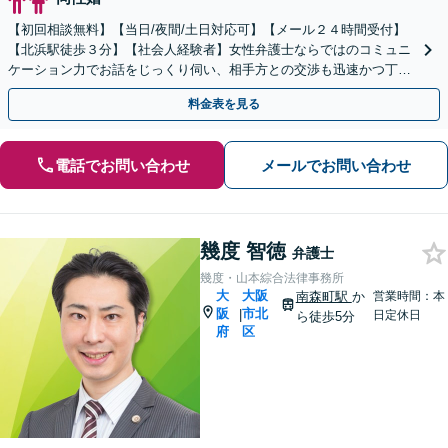
【初回相談無料】【当日/夜間/土日対応可】【メール２４時間受付】
【北浜駅徒歩３分】【社会人経験者】女性弁護士ならではのコミュニ
ケーション力でお話をじっくり伺い、相手方との交渉も迅速かつ丁寧
に取り組みます。お子さんの最善の利益確保に努めます。
料金表を見る
電話でお問い合わせ
メールでお問い合わせ
幾度 智徳
弁護士
幾度・山本綜合法律事務所
大
大阪
南森町駅
か
営業時間：本
阪
市北
|
日定休日
ら徒歩5分
府
区