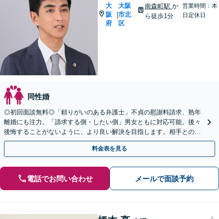
大
大阪
南森町駅
か
営業時間：本
阪
市北
|
日定休日
ら徒歩1分
府
区
同性婚
◎初回面談無料◎「頼りがいのある弁護士」不貞の慰謝料請求、熟年
離婚にも注力。「請求する側・したい側」男女ともに対応可能。後々
後悔することがないように、より良い解決を目指します。相手との交
渉は安心してお任せください！【南森町駅1分】
料金表を見る
電話でお問い合わせ
メールで面談予約