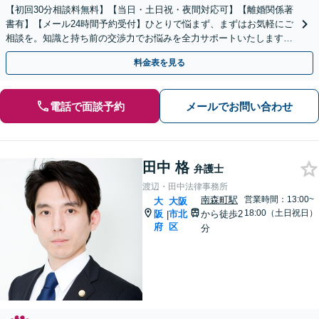
【初回30分相談料無料】【当日・土日祝・夜間対応可】【離婚関係著
書有】【メール24時間予約受付】ひとりで悩まず、まずはお気軽にご
相談を。知識と持ち前の交渉力でお悩みを全力サポートいたします。
【南森町駅3分】【完全個室】【子連れ相談歓迎】
料金表を見る
電話で面談予約
メールでお問い合わせ
田中 格
弁護士
渡辺・田中法律事務所
南森町駅
営業時間：13:00~
大
大阪
18:00（土日祝日）
阪
市北
から徒歩2
|
府
区
分