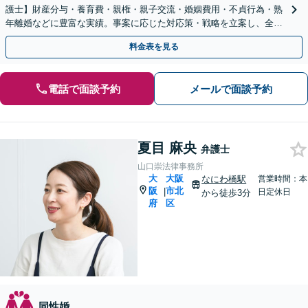
護士】財産分与・養育費・親権・親子交流・婚姻費用・不貞行為・熟
年離婚などに豊富な実績。事案に応じた対応策・戦略を立案し、全力
で闘います。明るい人生の再スタートを！
料金表を見る
電話で面談予約
メールで面談予約
夏目 麻央
弁護士
山口崇法律事務所
大
大阪
なにわ橋駅
営業時間：本
阪
市北
|
日定休日
から徒歩3分
府
区
同性婚