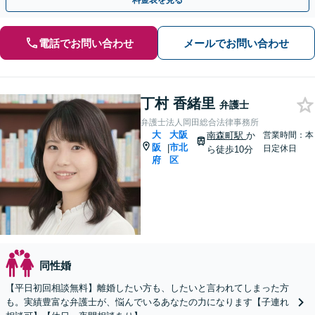
料金表を見る
電話でお問い合わせ
メールでお問い合わせ
丁村 香緒里
弁護士
弁護士法人岡田総合法律事務所
大
大阪
南森町駅
か
営業時間：本
阪
市北
|
日定休日
ら徒歩10分
府
区
同性婚
【平日初回相談無料】離婚したい方も、したいと言われてしまった方
も。実績豊富な弁護士が、悩んでいるあなたの力になります【子連れ