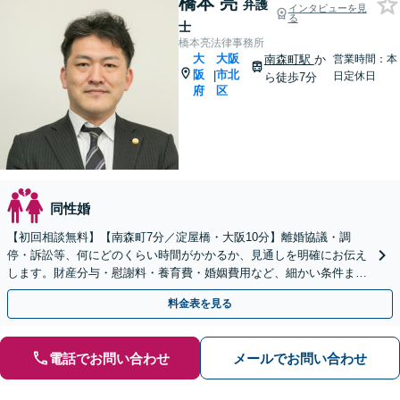
橋本 亮
弁護
インタビューを見
る
士
橋本亮法律事務所
大
大阪
南森町駅
か
営業時間：本
阪
市北
|
日定休日
ら徒歩7分
府
区
同性婚
【初回相談無料】【南森町7分／淀屋橋・大阪10分】離婚協議・調
停・訴訟等、何にどのくらい時間がかかるか、見通しを明確にお伝え
します。財産分与・慰謝料・養育費・婚姻費用など、細かい条件まで
弁護士が詰めることで、後悔のない離婚を目指します。
料金表を見る
電話でお問い合わせ
メールでお問い合わせ