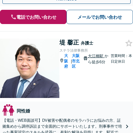
電話でお問い合わせ
メールでお問い合わせ
堤 馨正
弁護士
ステラ法律事務所
大
大阪
大江橋駅
か
営業時間：本
阪
市北
|
日定休日
ら徒歩6分
府
区
同性婚
【電話・WEB面談可】DV被害や配偶者のモラハラにお悩みの方、証
拠集めから調停訴訟まで全面的にサポートいたします。刑事事件で培
った事実認定のスキルを武器に、有利な解決を目指します。駅近でア