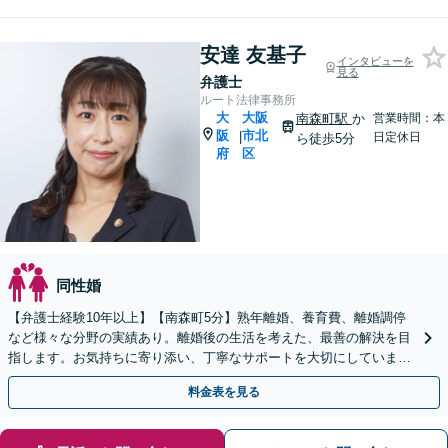
安達 友基子
インタビューを
見る
弁護士
ルート法律事務所
大
大阪
南森町駅
か
営業時間：本
阪
市北
|
日定休日
ら徒歩5分
府
区
同性婚
【弁護士経験10年以上】【南森町5分】熟年離婚、養育費、離婚調停
など様々な分野の実績あり。離婚後の生活を考えた、最善の解決を目
指します。お気持ちに寄り添い、丁寧なサポートを大切にしていま
す。【法テラス可】【初回面談無料】
料金表を見る