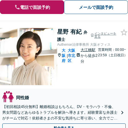
電話で面談予約
メールで面談予約
星野 有紀
弁
インタビューを
見る
護士
Authense法律事務所 大阪オフィス
大江橋駅
営業時間：00:00~
大
大阪
23:59（土日祝日）
阪
市北
から徒歩2
|
府
区
分
同性婚
【初回相談45分無料】離婚相談はもちろん、DV・モラハラ・不倫、
男女問題などあらゆるトラブルを解決へ導きます。経験豊富な弁護士
がチームで対応！依頼者さまの不安な気持ちに寄り添い、全力でご支
援します。【子連れ相談可／完全個室】