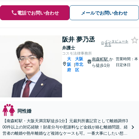
電話でお問い合わせ
メールでお問い合わせ
阪井 夢乃丞
インタビューを
見る
弁護士
コスモ法律事務所
大
大阪
南森町駅
か
営業時間：本
阪
市北
|
日定休日
ら徒歩1分
府
区
同性婚
【南森町駅・大阪天満宮駅徒歩1分】元裁判所書記官として離婚調停3
00件以上の対応経験！財産分与や慰謝料など金銭が絡む離婚問題、経
営者の離婚や熟年離婚など複雑なケースも可。一番大事にしたい想い