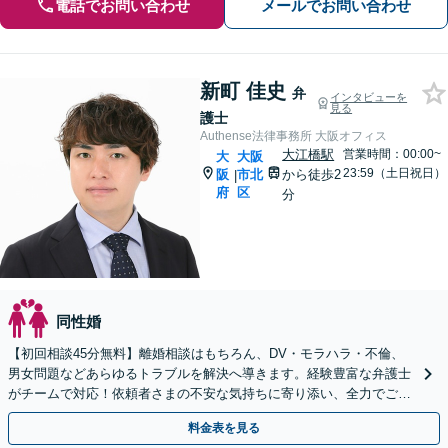
電話でお問い合わせ
メールでお問い合わせ
新町 佳史
弁
インタビューを
見る
護士
Authense法律事務所 大阪オフィス
大江橋駅
営業時間：00:00~
大
大阪
23:59（土日祝日）
阪
市北
から徒歩2
|
府
区
分
同性婚
【初回相談45分無料】離婚相談はもちろん、DV・モラハラ・不倫、
男女問題などあらゆるトラブルを解決へ導きます。経験豊富な弁護士
がチームで対応！依頼者さまの不安な気持ちに寄り添い、全力でご支
援します。
料金表を見る