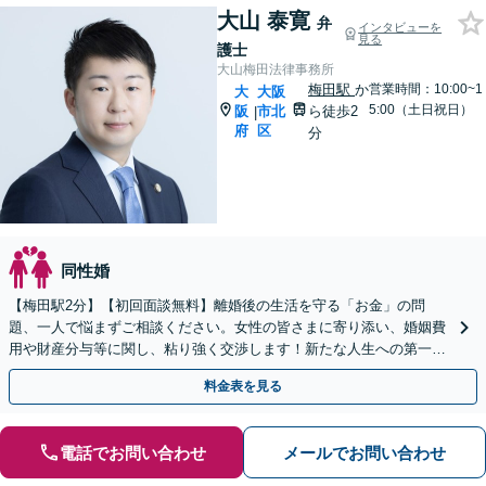
大山 泰寛
弁
インタビューを
見る
護士
大山梅田法律事務所
梅田駅
か
営業時間：10:00~1
大
大阪
5:00（土日祝日）
阪
市北
ら徒歩2
|
府
区
分
同性婚
【梅田駅2分】【初回面談無料】離婚後の生活を守る「お金」の問
題、一人で悩まずご相談ください。女性の皆さまに寄り添い、婚姻費
用や財産分与等に関し、粘り強く交渉します！新たな人生への第一歩
を全力でサポートいたします。【休日・夜間相談可】
料金表を見る
電話でお問い合わせ
メールでお問い合わせ