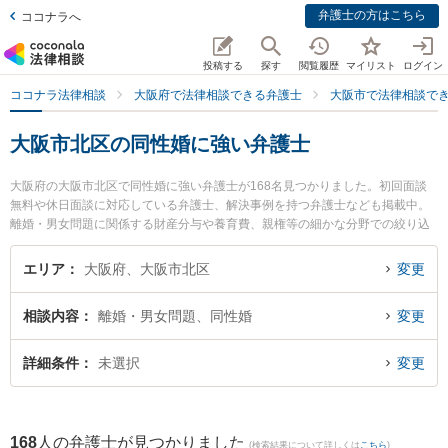
弁護士の方はこちら
ココナラへ
投稿する
探す
閲覧履歴
マイリスト
ログイン
ココナラ法律相談
大阪府で法律相談できる弁護士
大阪市で法律相談で
大阪市北区の同性婚に強い弁護士
大阪府の大阪市北区で同性婚に強い弁護士が168名見つかりました。初回面談
無料や休日面談に対応している弁護士、解決事例を持つ弁護士なども掲載中。
離婚・男女問題に関係する財産分与や養育費、親権等の細かな分野での絞り込
み検索もでき便利です。特に東山法律事務所の東山 俊弁護士やWILL法律事務所
の中野 希美弁護士、WILL法律事務所の清水 伸賢弁護士のプロフィール情報や
エリア
大阪府、大阪市北区
変更
弁護士費用、強みなどが注目されています。『大阪市北区で土日や夜間に発生
した同性婚のトラブルを今すぐに弁護士に相談したい』『同性婚のトラブル解
相談内容
離婚・男女問題、同性婚
変更
決の実績豊富な近くの弁護士を検索したい』『初回相談無料で同性婚を法律相
談できる大阪市北区内の弁護士に相談予約したい』などでお困りの相談者さん
におすすめです。
詳細条件
未選択
変更
168
人の弁護士が見つかりました
(検索結果について詳しくは
こちら
)