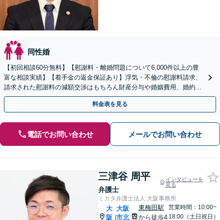
同性婚
【初回相談60分無料】【慰謝料・離婚問題について6,000件以上の豊
富な相談実績】【着手金の返金保証あり】浮気・不倫の慰謝料請求、
請求された慰謝料の減額交渉はもちろん財産分与や婚姻費用、婚約破
棄など様々な離婚・男女問題の解決実績が豊富です。
料金表を見る
電話でお問い合わせ
メールでお問い合わせ
三津谷 周平
インタビューを
見る
弁護士
ミカタ弁護士法人 大阪事務所
東梅田駅
営業時間：10:00~
大
大阪
18:00（土日祝日）
阪
市北
から徒歩4
|