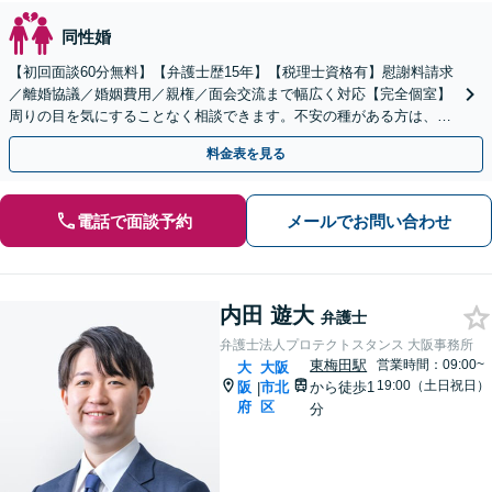
同性婚
【初回面談60分無料】【弁護士歴15年】【税理士資格有】慰謝料請求
／離婚協議／婚姻費用／親権／面会交流まで幅広く対応【完全個室】
周りの目を気にすることなく相談できます。不安の種がある方は、ま
ずはご相談ください。
料金表を見る
電話で面談予約
メールでお問い合わせ
内田 遊大
弁護士
弁護士法人プロテクトスタンス 大阪事務所
東梅田駅
営業時間：09:00~
大
大阪
19:00（土日祝日）
阪
市北
から徒歩1
|
府
区
分