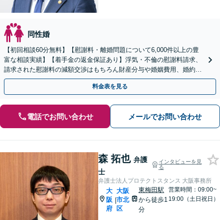
同性婚
【初回相談60分無料】【慰謝料・離婚問題について6,000件以上の豊
富な相談実績】【着手金の返金保証あり】浮気・不倫の慰謝料請求、
請求された慰謝料の減額交渉はもちろん財産分与や婚姻費用、婚約破
棄など様々な離婚・男女問題の解決実績が豊富です。
料金表を見る
電話でお問い合わせ
メールでお問い合わせ
森 拓也
弁護
インタビューを見
る
士
弁護士法人プロテクトスタンス 大阪事務所
東梅田駅
営業時間：09:00~
大
大阪
19:00（土日祝日）
阪
市北
から徒歩1
|
府
区
分