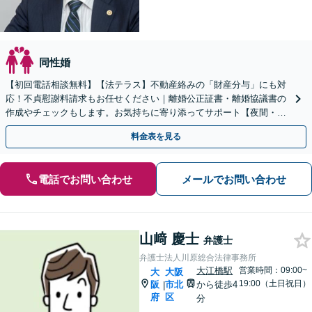
同性婚
【初回電話相談無料】【法テラス】不動産絡みの「財産分与」にも対
応！不貞慰謝料請求もお任せください｜離婚公正証書・離婚協議書の
作成やチェックもします。お気持ちに寄り添ってサポート【夜間・休
日面談】【完全個室】【大阪天満宮駅すぐ】
料金表を見る
電話でお問い合わせ
メールでお問い合わせ
山﨑 慶士
弁護士
弁護士法人川原総合法律事務所
大江橋駅
営業時間：09:00~
大
大阪
19:00（土日祝日）
阪
市北
から徒歩4
|
府
区
分