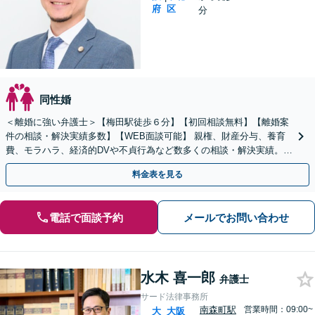
府
区
分
同性婚
＜離婚に強い弁護士＞【梅田駅徒歩６分】【初回相談無料】【離婚案
件の相談・解決実績多数】【WEB面談可能】 親権、財産分与、養育
費、モラハラ、経済的DVや不貞行為など数多くの相談・解決実績。
あなたのお悩みに親身に寄り添います。
料金表を見る
電話で面談予約
メールでお問い合わせ
水木 喜一郎
弁護士
サード法律事務所
南森町駅
営業時間：09:00~
大
大阪