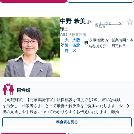
中野 希美
弁
インタビューを
見る
護士
WILL法律事務所
大
大阪
淀屋橋駅
か
営業時間：本
阪
市北
|
日定休日
ら徒歩8分
府
区
同性婚
【元裁判官】【元家事調停官】法律相談は何度でもOK。豊富な経験
を活かし、相談者さまにとって最善の解決策をご提案いたします。今
後の見通しや手続きについてわかりやすくお伝えいたします。離婚を
検討段階からもお気軽にご相談ください【淀屋橋駅8分】
料金表を見る