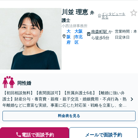
川並 理恵
弁
インタビューを
見る
護士
小西法律事務所
大
大阪
南森町駅
か
営業時間：本
阪
市北
|
日定休日
ら徒歩5分
府
区
同性婚
【初回相談無料】【夜間面談可】【所属弁護士6名】【離婚に強い弁
護士】財産分与・養育費・親権・親子交流・婚姻費用・不貞行為・熟
年離婚などに豊富な実績。事案に応じた対応策・戦略を立案し、全力
で闘います。明るい人生の再スタートを！
料金表を見る
電話で面談予約
メールで面談予約