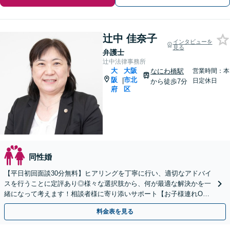
辻中 佳奈子
インタビューを
見る
弁護士
辻中法律事務所
大
大阪
なにわ橋駅
営業時間：本
阪
市北
|
日定休日
から徒歩7分
府
区
同性婚
【平日初回面談30分無料】ヒアリングを丁寧に行い、適切なアドバイ
スを行うことに定評あり◎様々な選択肢から、何が最適な解決かを一
緒になって考えます！相談者様に寄り添いサポート【お子様連れO
K】【弁護士歴20年以上】お気軽にご相談ください
料金表を見る