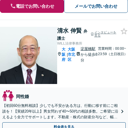
電話でお問い合わせ
メールでお問い合わせ
清水 伸賢
弁
インタビューを
見る
護士
WILL法律事務所
淀屋橋駅
営業時間：00:00~
大
大阪
23:59（土日祝日）
阪
市北
から徒歩8
|
府
区
分
同性婚
【初回60分無料相談】少しでも不安がある方は、行動に移す前にご相
談を！【実績20年以上】男女問わず40〜50代の相談多数。ご希望に沿
えるよう全力でサポートします。不動産・株式の財産分与など、幅広
い事案に精通【子連れ相談可】【休日・夜間対応】
料金表を見る