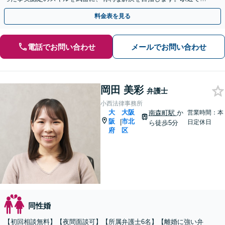
クセスも良好、新たな人生に向けた第一歩を応援します。
料金表を見る
電話でお問い合わせ
メールでお問い合わせ
岡田 美彩
弁護士
小西法律事務所
大
大阪
南森町駅
か
営業時間：本
阪
市北
|
日定休日
ら徒歩5分
府
区
同性婚
【初回相談無料】【夜間面談可】【所属弁護士6名】【離婚に強い弁