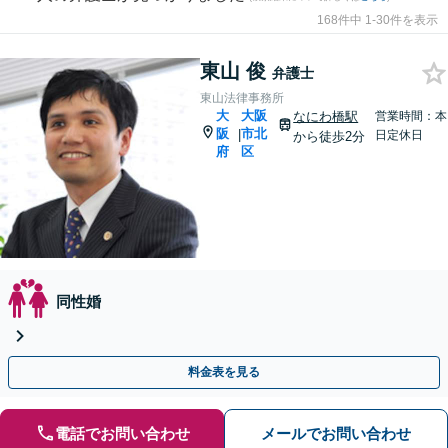
168件中 1-30件を表示
東山 俊
弁護士
東山法律事務所
大
大阪
なにわ橋駅
営業時間：本
阪
市北
|
日定休日
から徒歩2分
府
区
同性婚
料金表を見る
電話でお問い合わせ
メールでお問い合わせ