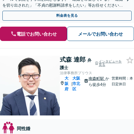
を切り出された」「不貞の慰謝料請求をしたい」等お任せください。
【リーズナブルな料金設定】
料金表を見る
電話でお問い合わせ
メールでお問い合わせ
式森 達郎
弁
インタビューを
見る
護士
法律事務所プリウス
大
大阪
南森町駅
か
営業時間：本
阪
市北
|
日定休日
ら徒歩4分
府
区
同性婚