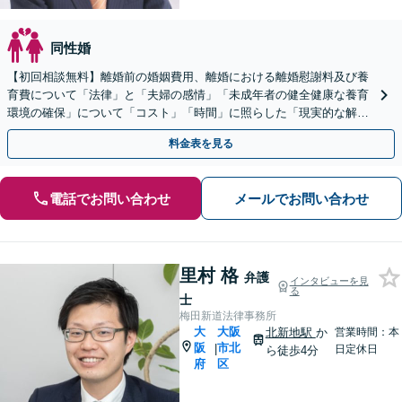
同性婚
【初回相談無料】離婚前の婚姻費用、離婚における離婚慰謝料及び養
育費について「法律」と「夫婦の感情」「未成年者の健全健康な養育
環境の確保」について「コスト」「時間」に照らした「現実的な解
決」を目指します。まずはあなたのご希望をご相談ください。
料金表を見る
電話でお問い合わせ
メールでお問い合わせ
里村 格
弁護
インタビューを見
る
士
梅田新道法律事務所
大
大阪
北新地駅
か
営業時間：本
阪
市北
|
日定休日
ら徒歩4分
府
区