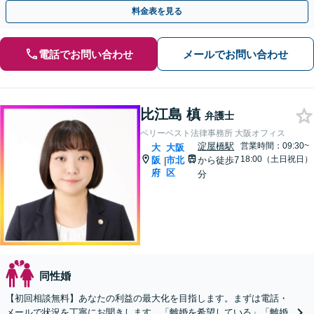
を丁寧に伺い最善の方針をご提案【WEB面談可能】
料金表を見る
電話でお問い合わせ
メールでお問い合わせ
比江島 槙
弁護士
ベリーベスト法律事務所 大阪オフィス
淀屋橋駅
営業時間：09:30~
大
大阪
18:00（土日祝日）
阪
市北
から徒歩7
|
府
区
分
同性婚
【初回相談無料】あなたの利益の最大化を目指します。まずは電話・
メールで状況を丁寧にお聞きします。「離婚を希望している」「離婚