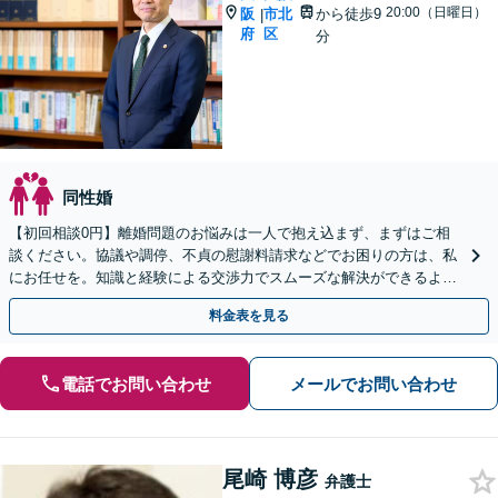
20:00（日曜日）
阪
市北
から徒歩9
|
府
区
分
同性婚
【初回相談0円】離婚問題のお悩みは一人で抱え込まず、まずはご相
談ください。協議や調停、不貞の慰謝料請求などでお困りの方は、私
にお任せを。知識と経験による交渉力でスムーズな解決ができるよう
全力でサポートします。
料金表を見る
電話でお問い合わせ
メールでお問い合わせ
尾崎 博彦
弁護士