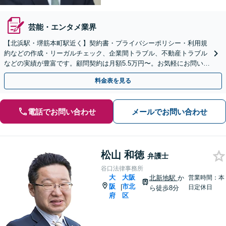
芸能・エンタメ業界
【北浜駅・堺筋本町駅近く】契約書・プライバシーポリシー・利用規
約などの作成・リーガルチェック、企業間トラブル、不動産トラブル
などの実績が豊富です。顧問契約は月額5.5万円〜。お気軽にお問い合
わせください【WEB面談可】【休日・夜間相談可】
料金表を見る
電話でお問い合わせ
メールでお問い合わせ
松山 和徳
弁護士
谷口法律事務所
大
大阪
北新地駅
か
営業時間：本
阪
市北
|
日定休日
ら徒歩8分
府
区