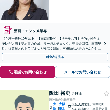
芸能・エンタメ業界
【弁護士経験10年以上】【南森町5分】【法テラス可】法的な紛争は
予防が大切！契約書の作成、リーガルチェック、売掛金回収、顧問契
約、従業員とのトラブルなど幅広く対応。事務所の総合力を活かし解
決を目指します。【初回面談無料】【顧問契約可】
料金表を見る
電話でお問い合わせ
メールでお問い合わせ
阪田 裕史
弁護士
阪神総合法律事務所
大
大阪
大阪天満宮駅
営業時間：
阪
市北
|
本日定休日
から徒歩0分