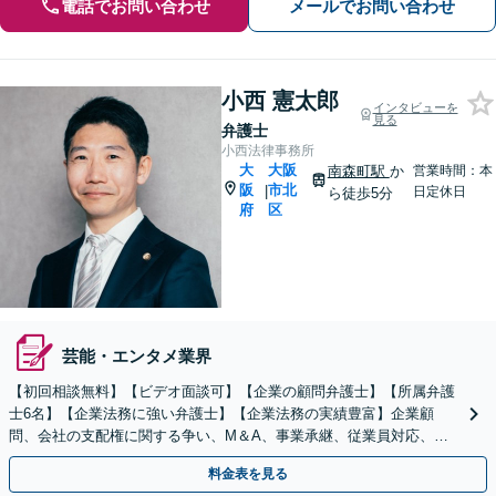
電話でお問い合わせ
メールでお問い合わせ
小西 憲太郎
インタビューを
見る
弁護士
小西法律事務所
大
大阪
南森町駅
か
営業時間：本
阪
市北
|
日定休日
ら徒歩5分
府
区
芸能・エンタメ業界
【初回相談無料】【ビデオ面談可】【企業の顧問弁護士】【所属弁護
士6名】【企業法務に強い弁護士】【企業法務の実績豊富】企業顧
問、会社の支配権に関する争い、M＆A、事業承継、従業員対応、取
引先とトラブル、債権回収等につき豊富な対応実績
料金表を見る