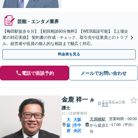
芸能・エンタメ業界
【梅田駅徒歩６分】【初回相談60分無料】【WEB面談可能】【上場企
業の対応実績】 契約書の作成・チェック、取引先や従業員とのトラブ
ル、経営者や役員の個人的な相談まで幅広く対応。
料金表を見る
電話で面談予約
メールでお問い合わせ
金鹿 祥一
弁
インタビューを
見る
護士
ロン法律事務所
天満橋駅
営業時間：09:00
大
大阪
~17:00（平日）
阪
市中
から徒歩1
|
府
央区
分