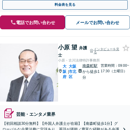
タルサポートします！【Web面談可】【南森町駅7分】
料金表を見る
電話でお問い合わせ
メールでお問い合わせ
小原 望
弁護
インタビューを見
る
士
小原・古川法律特許事務所
南森町駅
営業時間：09:00~
大
大阪
17:30（土曜日）
阪
市北
から徒歩1
|
府
区
分
芸能・エンタメ業界
【初回相談30分無料】【外国人弁護士が在籍】【南森町徒歩1分】グ
ローバルな企業法務に定評あり。英語が堪能／豊富な経験がある弁護