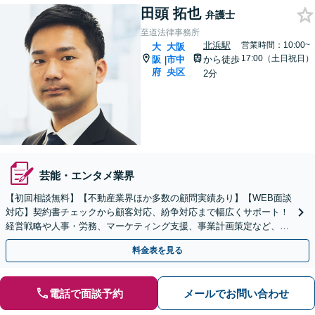
田頭 拓也
弁護士
至道法律事務所
北浜駅
営業時間：10:00~
大
大阪
17:00（土日祝日）
阪
市中
から徒歩
|
府
央区
2分
芸能・エンタメ業界
【初回相談無料】【不動産業界ほか多数の顧問実績あり】【WEB面談
対応】契約書チェックから顧客対応、紛争対応まで幅広くサポート！
経営戦略や人事・労務、マーケティング支援、事業計画策定など、経
営全般のサポートをご提供【休日・夜間相談可】
料金表を見る
電話で面談予約
メールでお問い合わせ