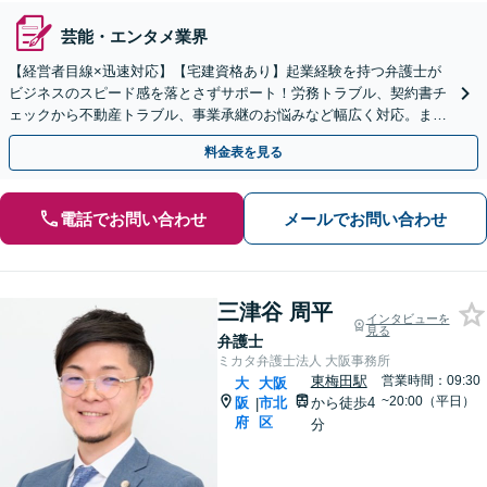
芸能・エンタメ業界
【経営者目線×迅速対応】【宅建資格あり】起業経験を持つ弁護士が
ビジネスのスピード感を落とさずサポート！労務トラブル、契約書チ
ェックから不動産トラブル、事業承継のお悩みなど幅広く対応。まず
はご相談ください。大阪天満宮2分【初回相談無料】
料金表を見る
電話でお問い合わせ
メールでお問い合わせ
三津谷 周平
インタビューを
見る
弁護士
ミカタ弁護士法人 大阪事務所
東梅田駅
営業時間：09:30
大
大阪
~20:00（平日）
阪
市北
から徒歩4
|
府
区
分