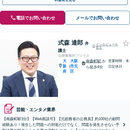
料金表を見る
電話でお問い合わせ
メールでお問い合わせ
式森 達郎
弁
インタビューを
見る
護士
法律事務所プリウス
大
大阪
南森町駅
か
営業時間：本
阪
市北
|
日定休日
ら徒歩4分
府
区
芸能・エンタメ業界
【南森町駅3分】【Web面談可】【元総務省の公務員】約100社の顧問
経験あり！発生した問題への対処だけでなく、問題を発生させない予