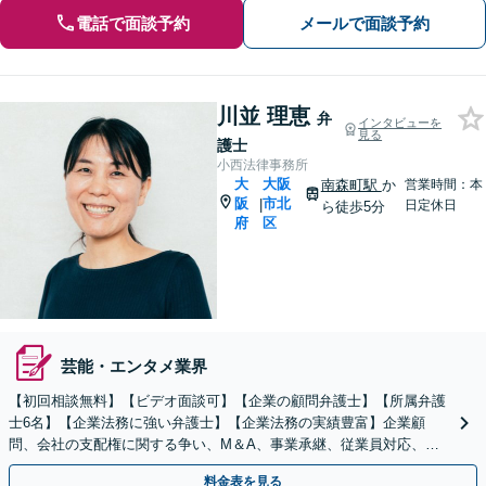
電話で面談予約
メールで面談予約
川並 理恵
弁
インタビューを
見る
護士
小西法律事務所
大
大阪
南森町駅
か
営業時間：本
阪
市北
|
日定休日
ら徒歩5分
府
区
芸能・エンタメ業界
【初回相談無料】【ビデオ面談可】【企業の顧問弁護士】【所属弁護
士6名】【企業法務に強い弁護士】【企業法務の実績豊富】企業顧
問、会社の支配権に関する争い、M＆A、事業承継、従業員対応、取
引先のトラブル、債権回収等につき豊富な対応実績
料金表を見る