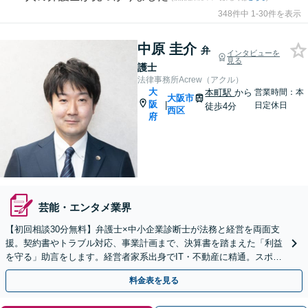
348件中 1-30件を表示
中原 圭介
弁
インタビューを
見る
護士
法律事務所Acrew（アクル）
大
本町駅
から
営業時間：本
大阪市
阪
|
日定休日
徒歩4分
西区
府
芸能・エンタメ業界
【初回相談30分無料】弁護士×中小企業診断士が法務と経営を両面支
援。契約書やトラブル対応、事業計画まで、決算書を踏まえた「利益
を守る」助言をします。経営者家系出身でIT・不動産に精通。スポッ
トやセカンドオピニオンも大歓迎です。
料金表を見る