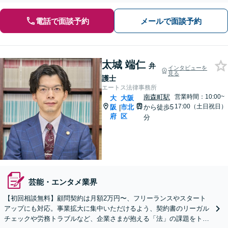
電話で面談予約
メールで面談予約
太城 端仁
弁
インタビューを
見る
護士
エートス法律事務所
南森町駅
営業時間：10:00~
大
大阪
17:00（土日祝日）
阪
市北
から徒歩5
|
府
区
分
芸能・エンタメ業界
【初回相談無料】顧問契約は月額2万円〜、フリーランスやスタート
アップにも対応。事業拡大に集中いただけるよう、契約書のリーガル
チェックや労務トラブルなど、企業さまが抱える「法」の課題をトー