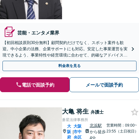
芸能・エンタメ業界
【初回相談原則30分無料】顧問契約だけでなく、スポット案件も歓
迎。中小企業の法務、企業サポートにも対応。安定した事業運営を実
現できるよう、事業特性や経営環境に合わせて、的確なアドバイスい
たします【時間外・休日相談可】【天満橋駅1分】
料金表を見る
電話で面談予約
メールで面談予約
大亀 将生
弁護士
蒼星法律事務所
北浜駅
営業時間：09:00~
大
大阪
23:55（土日祝日）
阪
市中
から徒歩
|
府
央区
4分