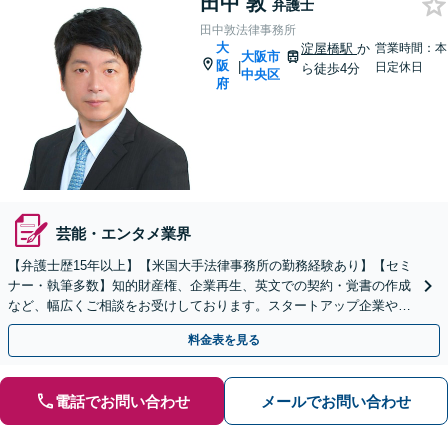
田中 敦
弁護士
田中敦法律事務所
大
淀屋橋駅
か
営業時間：本
大阪市
阪
|
日定休日
ら徒歩4分
中央区
府
芸能・エンタメ業界
【弁護士歴15年以上】【米国大手法律事務所の勤務経験あり】【セミ
ナー・執筆多数】知的財産権、企業再生、英文での契約・覚書の作成
など、幅広くご相談をお受けしております。スタートアップ企業やフ
リーランスの方もぜひご相談ください。【淀屋橋5分】
料金表を見る
電話でお問い合わせ
メールでお問い合わせ