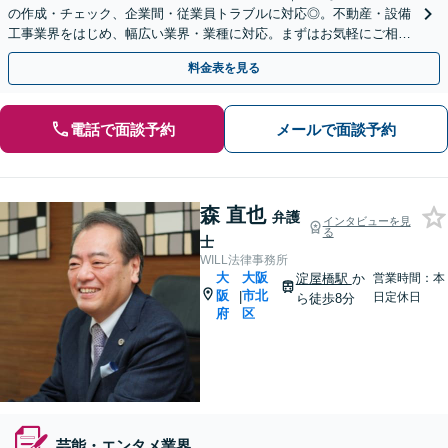
の作成・チェック、企業間・従業員トラブルに対応◎。不動産・設備
工事業界をはじめ、幅広い業界・業種に対応。まずはお気軽にご相談
ください【顧問契約月2.2万円～】
料金表を見る
電話で面談予約
メールで面談予約
森 直也
弁護
インタビューを見
る
士
WILL法律事務所
大
大阪
淀屋橋駅
か
営業時間：本
阪
市北
|
日定休日
ら徒歩8分
府
区
芸能・エンタメ業界