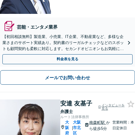
芸能・エンタメ業界
【初回相談無料】製造業、小売業、IT企業、不動産業など、多様な企
業さまのサポート実績あり。契約書のリーガルチェックなどのスポッ
トも顧問契約も柔軟に対応します。セカンドオピニオンもお気軽に
【北新地駅1分】
料金表を見る
メールでお問い合わせ
安達 友基子
インタビューを
見る
弁護士
ルート法律事務所
大
大阪
南森町駅
か
営業時間：本
阪
市北
|
日定休日
ら徒歩5分
府
区