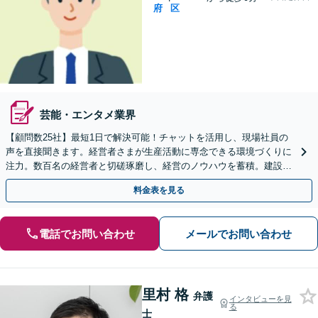
府
区
芸能・エンタメ業界
【顧問数25社】最短1日で解決可能！チャットを活用し、現場社員の
声を直接聞きます。経営者さまが生産活動に専念できる環境づくりに
注力。数百名の経営者と切磋琢磨し、経営のノウハウを蓄積。建設・I
T業界を中心に多数の対応実績あり【休日・夜間対応】
料金表を見る
電話でお問い合わせ
メールでお問い合わせ
里村 格
弁護
インタビューを見
る
士