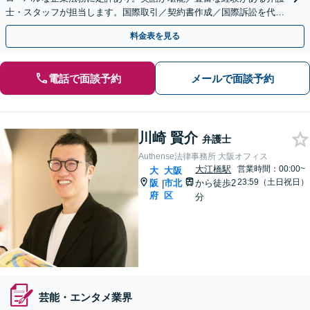
士・スタッフが担当します。国際取引／契約書作成／国際訴訟を代
行。外国人労働者を雇用した企業ご相談ください。
料金表を見る
電話で面談予約
メールで面談予約
川崎 賢介
弁護士
Authense法律事務所 大阪オフィス
大江橋駅
営業時間：00:00~
大
大阪
23:59（土日祝日）
阪
市北
から徒歩2
|
府
区
分
芸能・エンタメ業界