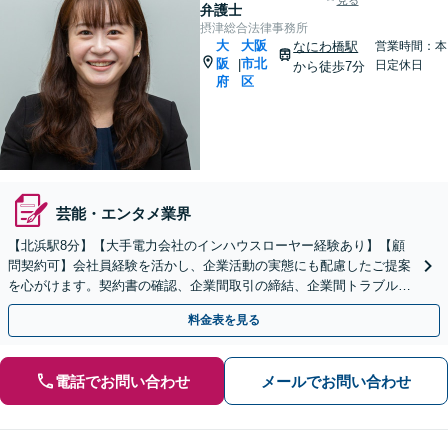
見る
弁護士
摂津総合法律事務所
大
大阪
なにわ橋駅
営業時間：本
阪
市北
|
日定休日
から徒歩7分
府
区
芸能・エンタメ業界
【北浜駅8分】【大手電力会社のインハウスローヤー経験あり】【顧
問契約可】会社員経験を活かし、企業活動の実態にも配慮したご提案
を心がけます。契約書の確認、企業間取引の締結、企業間トラブル、
不動産取引などお任せください【夜間相談可】
料金表を見る
電話でお問い合わせ
メールでお問い合わせ