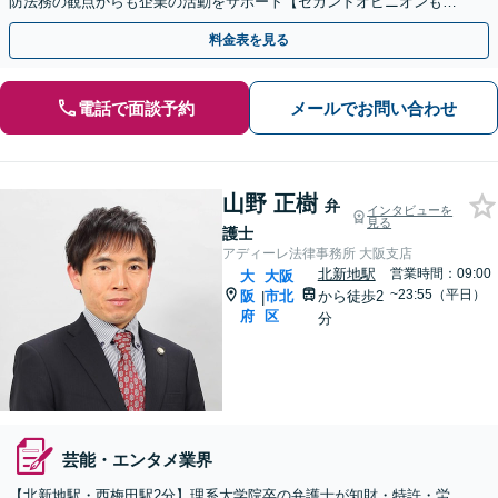
防法務の観点からも企業の活動をサポート【セカンドオピニオンも
可】【初回相談30分無料】【土日祝・夜間対応可】
料金表を見る
電話で面談予約
メールでお問い合わせ
山野 正樹
弁
インタビューを
見る
護士
アディーレ法律事務所 大阪支店
北新地駅
営業時間：09:00
大
大阪
~23:55（平日）
阪
市北
から徒歩2
|
府
区
分
芸能・エンタメ業界
【北新地駅・西梅田駅2分】理系大学院卒の弁護士が知財・特許・労