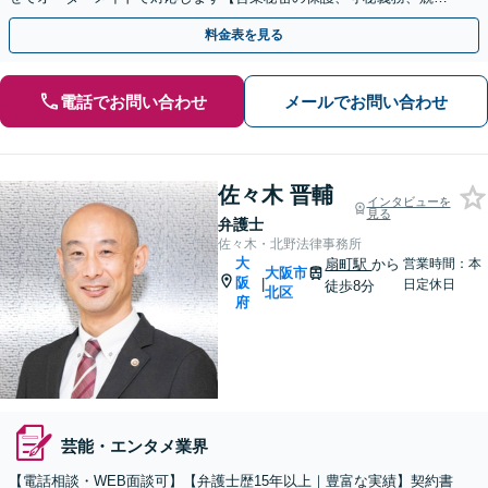
避止義務】【顧問契約可】【休日・夜間相談可】
料金表を見る
電話でお問い合わせ
メールでお問い合わせ
佐々木 晋輔
インタビューを
見る
弁護士
佐々木・北野法律事務所
大
扇町駅
から
営業時間：本
大阪市
阪
|
日定休日
徒歩8分
北区
府
芸能・エンタメ業界
【電話相談・WEB面談可】【弁護士歴15年以上｜豊富な実績】契約書