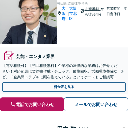
梅田新道法律事務所
大
大阪
北新地駅
か
営業時間：本
阪
市北
|
日定休日
ら徒歩4分
府
区
芸能・エンタメ業界
【電話相談可】【初回相談無料】企業様の法律的な業務はお任せくだ
さい！対応範囲は契約書作成・チェック、債権回収、労働環境整備な
ど。「企業間トラブルに頭を抱えている」というケースもご相談可能
です【Zooｍ相談可】【完全個室】【大阪天満宮駅すぐ】
料金表を見る
電話でお問い合わせ
メールでお問い合わせ