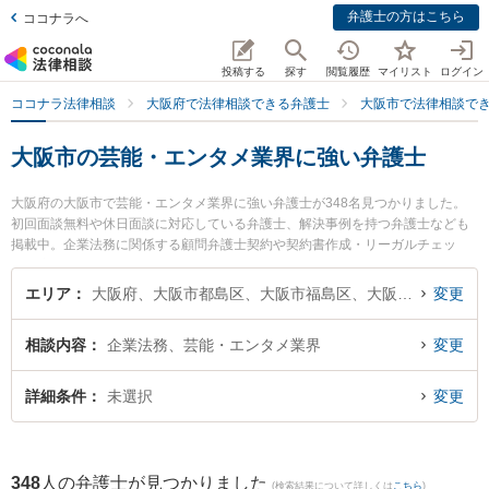
弁護士の方はこちら
ココナラへ
投稿する
探す
閲覧履歴
マイリスト
ログイン
ココナラ法律相談
大阪府で法律相談できる弁護士
大阪市で法律相談で
大阪市の芸能・エンタメ業界に強い弁護士
大阪府の大阪市で芸能・エンタメ業界に強い弁護士が348名見つかりました。
初回面談無料や休日面談に対応している弁護士、解決事例を持つ弁護士なども
掲載中。企業法務に関係する顧問弁護士契約や契約書作成・リーガルチェッ
ク、雇用契約書・就業規則作成等の細かな分野での絞り込み検索もでき便利で
す。特に法律事務所Acrew（アクル）の中原 圭介弁護士や小西法律事務所の川
エリア
大阪府、大阪市都島区、大阪市福島区、大阪市此花区、大阪市西区、大阪市港区、大阪市大正区、大阪市天王寺区、大阪市浪速区、大阪市西淀川区、大阪市東淀川区、大阪市東成区、大阪市生野区、大阪市旭区、大阪市城東区、大阪市阿倍野区、大阪市住吉区、大阪市東住吉区、大阪市西成区、大阪市淀川区、大阪市鶴見区、大阪市住之江区、大阪市平野区、大阪市北区、大阪市中央区
変更
並 理恵弁護士、堀田法律特許税務事務所の堀田 善之弁護士のプロフィール情報
や弁護士費用、強みなどが注目されています。『大阪市で土日や夜間に発生し
相談内容
企業法務、芸能・エンタメ業界
変更
た芸能・エンタメ業界のトラブルを今すぐに弁護士に相談したい』『芸能・エ
ンタメ業界のトラブル解決の実績豊富な近くの弁護士を検索したい』『初回相
談無料で芸能・エンタメ業界を法律相談できる大阪市内の弁護士に相談予約し
詳細条件
未選択
変更
たい』などでお困りの相談者さんにおすすめです。
348
人の弁護士が見つかりました
(検索結果について詳しくは
こちら
)