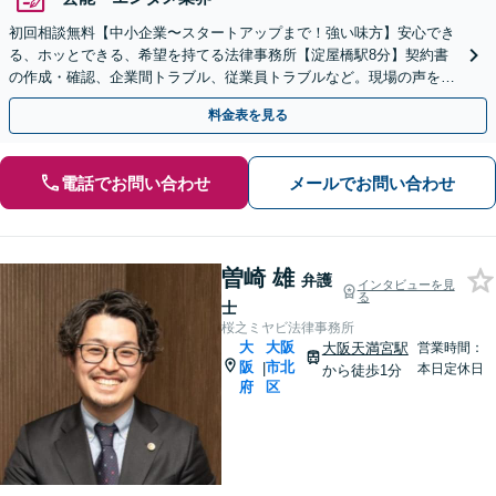
初回相談無料【中小企業〜スタートアップまで！強い味方】安心でき
る、ホッとできる、希望を持てる法律事務所【淀屋橋駅8分】契約書
の作成・確認、企業間トラブル、従業員トラブルなど。現場の声を大
切にする姿勢で、よりよい解決を目指します。
料金表を見る
電話でお問い合わせ
メールでお問い合わせ
曽崎 雄
弁護
インタビューを見
る
士
桜之ミヤビ法律事務所
大
大阪
大阪天満宮駅
営業時間：
阪
市北
|
本日定休日
から徒歩1分
府
区