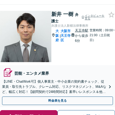
新井 一樹
弁
インタビューを
見る
護士
弁護士法人新都法律事務所
天王寺駅
営業時間：09:00~
大
大阪市
21:00（土日祝
阪
天王寺
から徒歩
|
府
区
日）
6分
芸能・エンタメ業界
【LINE・ChatWork可】個人事業主・中小企業の契約書チェック、従
業員・取引先トラブル、クレーム対応、リスクマネジメント、M&Aな
ど、幅広く対応！【顧問契約で24時間対応】素早いレスポンス＆他士
業連携可【英語・韓国語対応】
料金表を見る