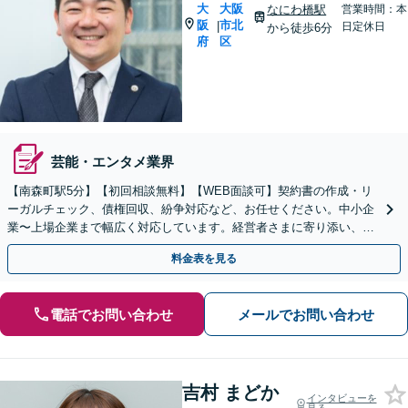
大
大阪
なにわ橋駅
営業時間：本
阪
市北
|
日定休日
から徒歩6分
府
区
芸能・エンタメ業界
【南森町駅5分】【初回相談無料】【WEB面談可】契約書の作成・リ
ーガルチェック、債権回収、紛争対応など、お任せください。中小企
業〜上場企業まで幅広く対応しています。経営者さまに寄り添い、背
中を後押しできるよう尽力いたします。
料金表を見る
電話でお問い合わせ
メールでお問い合わせ
吉村 まどか
インタビューを