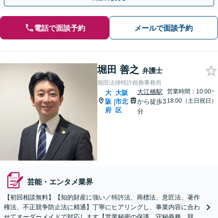
電話で面談予約
メールで面談予約
堀田 善之
弁護士
堀田法律特許税務事務所
大江橋駅
営業時間：10:00~
大
大阪
18:00（土日祝日）
阪
市北
から徒歩3
|
府
区
分
芸能・エンタメ業界
【初回相談無料】【知的財産に強い／特許法、商標法、意匠法、著作
権法、不正競争防止法に精通】丁寧にヒアリングし、事業内容に合わ
せてオーダーメイドで対応します【営業秘密の保護、守秘義務、競業