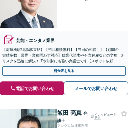
芸能・エンタメ業界
【淀屋橋駅/北浜駅直結】【初回相談無料】【当日の相談可】【顧問の
実績多数！業界・業種問わず対応】残業代請求や不当解雇などの労務
リスクを迅速に解決！ITや知財にも強い弁護士です【スポット依頼も
可】【夜間・土日祝日の相談可】【安心の料金体系】
料金表を見る
電話でお問い合わせ
メールでお問い合わせ
飯田 亮真
弁
インタビューを
見る
護士
アレグロ法律事務所