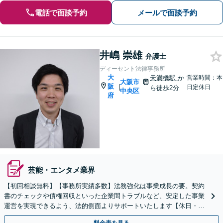
電話で面談予約
メールで面談予約
井嶋 崇雄
弁護士
ディーセント法律事務所
大
天満橋駅
か
営業時間：本
大阪市
阪
|
日定休日
ら徒歩2分
中央区
府
芸能・エンタメ業界
【初回相談無料】【事務所実績多数】法務強化は事業成長の要。契約
書のチェックや債権回収といった企業間トラブルなど、安定した事業
運営を実現できるよう、法的側面よりサポートいたします【休日・夜
間面談可】【北浜駅1分】