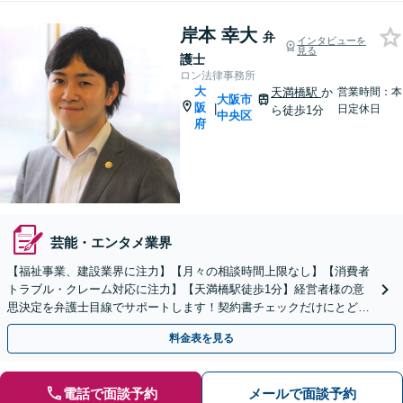
岸本 幸大
弁
インタビューを
見る
護士
ロン法律事務所
大
天満橋駅
か
営業時間：本
大阪市
阪
|
日定休日
ら徒歩1分
中央区
府
芸能・エンタメ業界
【福祉事業、建設業界に注力】【月々の相談時間上限なし】【消費者
トラブル・クレーム対応に注力】【天満橋駅徒歩1分】経営者様の意
思決定を弁護士目線でサポートします！契約書チェックだけにとどま
らず、事業スキーム全体をリーガルチェックしましょう！
料金表を見る
電話で面談予約
メールで面談予約