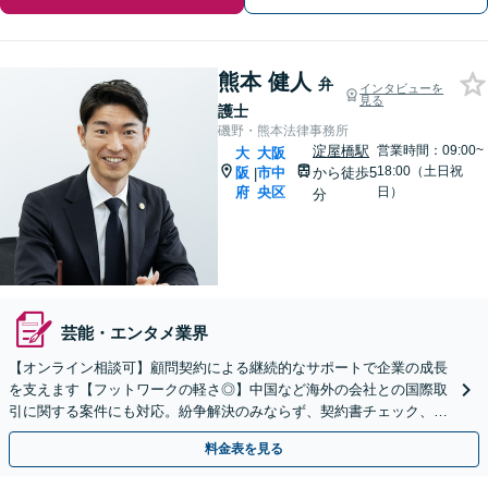
熊本 健人
弁
インタビューを
見る
護士
磯野・熊本法律事務所
淀屋橋駅
営業時間：09:00~
大
大阪
18:00（土日祝
阪
市中
から徒歩5
|
府
央区
日）
分
芸能・エンタメ業界
【オンライン相談可】顧問契約による継続的なサポートで企業の成長
を支えます【フットワークの軽さ◎】中国など海外の会社との国際取
引に関する案件にも対応。紛争解決のみならず、契約書チェック、債
権回収、労務問題、経営サポートを含む予防法務に対応
料金表を見る