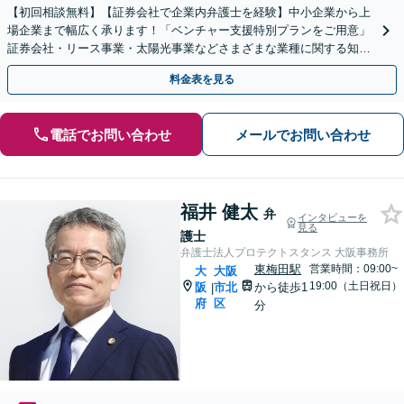
【初回相談無料】【証券会社で企業内弁護士を経験】中小企業から上
場企業まで幅広く承ります！「ベンチャー支援特別プランをご用意」
証券会社・リース事業・太陽光事業などさまざまな業種に関する知識
あり【メール相談可】【夜間面談対応】【大江橋駅3分】
料金表を見る
電話でお問い合わせ
メールでお問い合わせ
福井 健太
弁
インタビューを
見る
護士
弁護士法人プロテクトスタンス 大阪事務所
東梅田駅
営業時間：09:00~
大
大阪
19:00（土日祝日）
阪
市北
から徒歩1
|
府
区
分