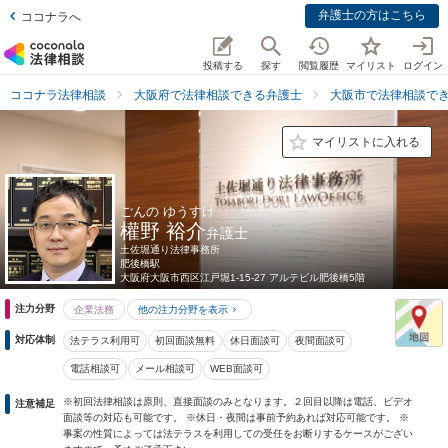
弁護士の方はこちら
ココナラへ
投稿する
探す
閲覧履歴
マイリスト
ログイン
ココナラ法律相談
大阪府で法律相談できる弁護士
大阪市で法律相談で
マイリストに入れる
ごんの ゆうすけ
權野 裕介
弁護士
土佐堀通り法律事務所
肥後橋駅
大阪府
大阪市西区江戸堀1-15-27 アルテビル肥後橋5階
注力分野
企業法務
他の注力分野を表示
対応体制
法テラス利用可
初回面談無料
休日面談可
夜間面談可
電話相談可
メール相談可
WEB面談可
※初回法律相談は原則、直接面談のみとなります。２回目以降は電話、ビデオ
注意補足
面談等の対応も可能です。 ※休日・夜間は事前予約あれば対応可能です。 ※
事案の性質によっては法テラスを利用しての受任をお断りするケースがござい