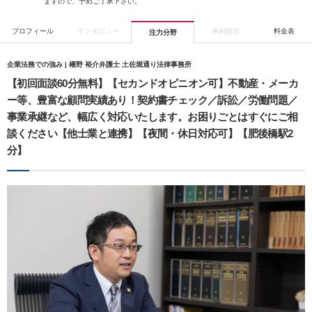
ますので、予めご了承下さい。
プロフィール
インタビュー
事例紹介
料金表
注力分野
企業法務での強み | 權野 裕介弁護士 土佐堀通り法律事務所
【初回面談60分無料】【セカンドオピニオン可】不動産・メーカ
ー等、豊富な顧問実績あり！契約書チェック／訴訟／労働問題／
事業承継など、幅広く対応いたします。お困りごとはすぐにご相
談ください【他士業と連携】【夜間・休日対応可】【肥後橋駅2
分】