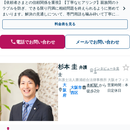
【依頼者さまとの信頼関係を重視】【丁寧なヒアリング】親族間のト
ラブルを防ぎ、できる限り円満に相続問題を終えられるように努めて
まいります。解決の見通しについて、専門用語も噛み砕いて丁寧にご
説明しますので、お困りの際は一度ご相談ください。
料金表を見る
電話でお問い合わせ
メールでお問い合わせ
杉本 圭
弁護
インタビューを見
る
士
弁護士法人勝浦総合法律事務所 大阪オフィス
大
本町駅
から
営業時間：本
大阪市
阪
|
日定休日
徒歩2分
西区
府