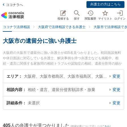
弁護士の方はこちら
ココナラへ
投稿する
探す
閲覧履歴
マイリスト
ログイン
ココナラ法律相談
大阪府で法律相談できる弁護士
大阪市で法律相談で
大阪市の遺留分に強い弁護士
大阪府の大阪市で遺留分に強い弁護士が405名見つかりました。初回面談無料
や休日面談に対応している弁護士、解決事例を持つ弁護士なども掲載中。相
続・遺言に関係する家族間の相続トラブルや認知症の相続、遺産分割等の細か
な分野での絞り込み検索もでき便利です。特に山口崇法律事務所の小川 貴之弁
護士や弁護士法人川原総合法律事務所の川原 俊明弁護士、法律事務所トレック
エリア
大阪府、大阪市都島区、大阪市福島区、大阪市此花区、大阪市西区、大阪市港区、大阪市大正区、大阪市天王寺区、大阪市浪速区、大阪市西淀川区、大阪市東淀川区、大阪市東成区、大阪市生野区、大阪市旭区、大阪市城東区、大阪市阿倍野区、大阪市住吉区、大阪市東住吉区、大阪市西成区、大阪市淀川区、大阪市鶴見区、大阪市住之江区、大阪市平野区、大阪市北区、大阪市中央区
変更
の鈴木 悠太弁護士のプロフィール情報や弁護士費用、強みなどが注目されてい
ます。『大阪市で土日や夜間に発生した遺留分のトラブルを今すぐに弁護士に
相談内容
相続・遺言、遺留分侵害額請求・放棄
変更
相談したい』『遺留分のトラブル解決の実績豊富な近くの弁護士を検索した
い』『初回相談無料で遺留分を法律相談できる大阪市内の弁護士に相談予約し
たい』などでお困りの相談者さんにおすすめです。
詳細条件
未選択
変更
405
人の弁護士が見つかりました
(検索結果について詳しくは
こちら
)