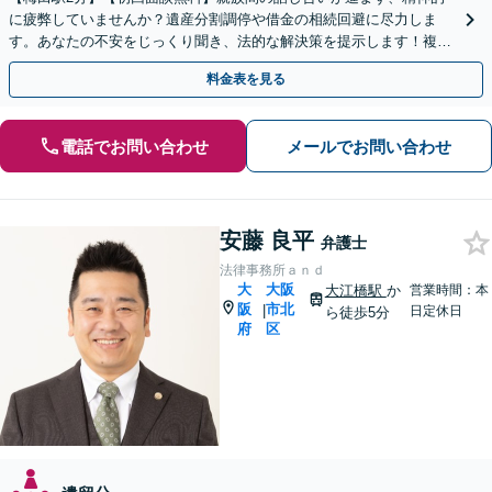
に疲弊していませんか？遺産分割調停や借金の相続回避に尽力しま
す。あなたの不安をじっくり聞き、法的な解決策を提示します！複雑
な相続問題はお任せください【休日・夜間相談可】
料金表を見る
電話でお問い合わせ
メールでお問い合わせ
安藤 良平
弁護士
法律事務所ａｎｄ
大
大阪
大江橋駅
か
営業時間：本
阪
市北
|
日定休日
ら徒歩5分
府
区