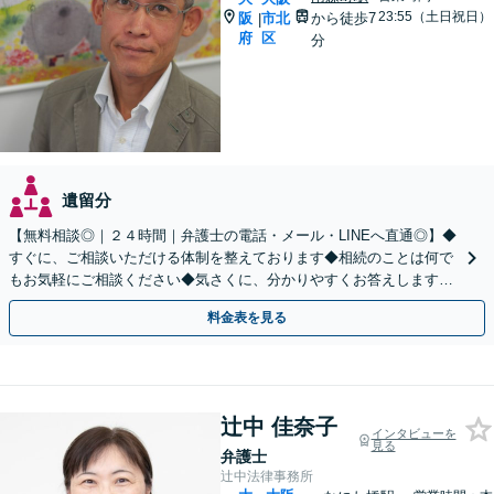
23:55（土日祝日）
阪
市北
から徒歩7
|
府
区
分
遺留分
【無料相談◎｜２４時間｜弁護士の電話・メール・LINEへ直通◎】◆
すぐに、ご相談いただける体制を整えております◆相続のことは何で
もお気軽にご相談ください◆気さくに、分かりやすくお答えします。
弁護士直通LINE【@685dvpfm】
料金表を見る
辻中 佳奈子
インタビューを
見る
弁護士
辻中法律事務所