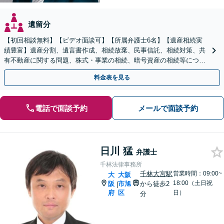
遺留分
【初回相談無料】【ビデオ面談可】【所属弁護士6名】【遺産相続実
績豊富】遺産分割、遺言書作成、相続放棄、民事信託、相続対策、共
有不動産に関する問題、株式・事業の相続、暗号資産の相続等につき
豊富な対応実績。【バリアフリー】【完全個室】
料金表を見る
電話で面談予約
メールで面談予約
日川 猛
弁護士
千林法律事務所
千林大宮駅
営業時間：09:00~
大
大阪
18:00（土日祝
阪
市旭
から徒歩2
|
府
区
日）
分