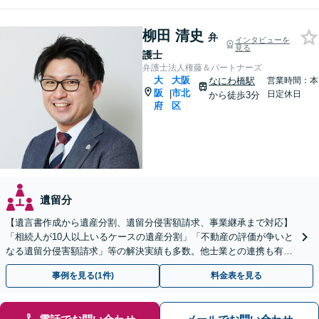
柳田 清史
弁
インタビューを
見る
護士
弁護士法人権藤＆パートナーズ
大
大阪
なにわ橋駅
営業時間：本
阪
市北
|
日定休日
から徒歩3分
府
区
遺留分
【遺言書作成から遺産分割、遺留分侵害額請求、事業継承まで対応】
「相続人が10人以上いるケースの遺産分割」「不動産の評価が争いと
なる遺留分侵害額請求」等の解決実績も多数。他士業との連携も有。
遺言・民事信託による円滑な親族間事業継承もサポート
事例を見る(1件)
料金表を見る