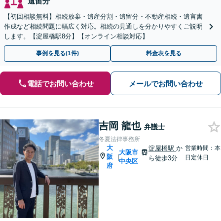
遺留分
【初回相談無料】相続放棄・遺産分割・遺留分・不動産相続・遺言書
作成など相続問題に幅広く対応。相続の見通しを分かりやすくご説明
します。【淀屋橋駅8分】【オンライン相談対応】
事例を見る(1件)
料金表を見る
電話でお問い合わせ
メールでお問い合わせ
吉岡 龍也
弁護士
冬夏法律事務所
大
淀屋橋駅
か
営業時間：本
大阪市
阪
|
日定休日
ら徒歩3分
中央区
府