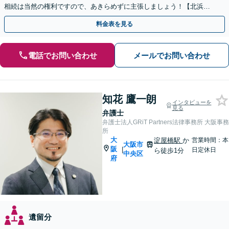
相続は当然の権利ですので、あきらめずに主張しましょう！【北浜駅
徒歩3分】【初回相談無料】
料金表を見る
電話でお問い合わせ
メールでお問い合わせ
知花 鷹一朗
インタビューを
見る
弁護士
弁護士法人GRiT Partners法律事務所 大阪事務
所
大
淀屋橋駅
か
営業時間：本
大阪市
阪
|
日定休日
ら徒歩1分
中央区
府
遺留分