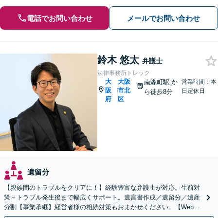
電話でお問い合わせ
メールでお問い合わせ
鈴木 悠太
弁護士
法律事務所トレック
大
大阪
南森町駅
か
営業時間：本
阪
市北
|
日定休日
ら徒歩8分
府
区
遺留分
【親族間のトラブルをクリアに！】経験豊富な弁護士が対応。生前対
策～トラブル発生後まで幅広くサポート。遺言書作成／遺留分／遺産
分割【事業承継】経営者様の相続対策もおまかせください。【Web面
談可】