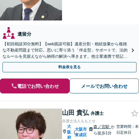
遺留分
【初回相談30分無料】【web面談可能】遺産分割・相続放棄から複雑
な不動産問題まで対応。思いに寄り添う「伴走型」サポートで、法的
なルールを見据えながら納得の解決へ導きます。他士業連携で登記ト
ラブルもお任せを。何でもお気軽にお話しください。
料金表を見る
電話でお問い合わせ
メールでお問い合わせ
山田 貴弘
弁護士
弁護士法人ももとせ
大
森ノ宮駅
か
営業時間：本
大阪市
阪
|
日定休日
ら徒歩1分
東成区
府