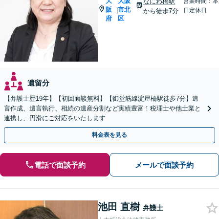
大
大阪
なにわ橋駅
営業時間：本
阪
市北
|
日定休日
から徒歩7分
府
区
遺留分
【弁護士歴19年】【初回面談無料】【御堂筋線淀屋橋駅徒歩7分】遺
言作成、遺言執行、相続の遺産分割など実績豊富！税理士や他士業と
連携し、円滑にご対応をいたします
料金表を見る
電話で面談予約
メールで面談予約
池田 直樹
弁護士