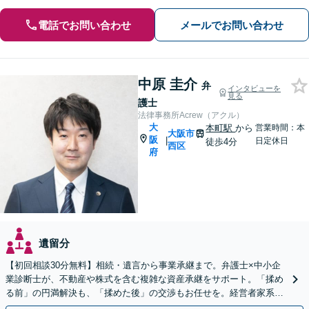
電話でお問い合わせ
メールでお問い合わせ
中原 圭介
弁
インタビューを
見る
護士
法律事務所Acrew（アクル）
大
本町駅
から
営業時間：本
大阪市
阪
|
日定休日
徒歩4分
西区
府
遺留分
【初回相談30分無料】相続・遺言から事業承継まで。弁護士×中小企
業診断士が、不動産や株式を含む複雑な資産承継をサポート。「揉め
る前」の円満解決も、「揉めた後」の交渉もお任せを。経営者家系な
らではの視点で伴走します。