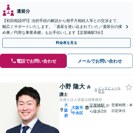
遺留分
【初回相談0円】法的手続の解説から相手方相続人等との交渉まで、
幅広くサポートいたします。「遺産を使い込まれていた／遺留分の揉
め事／円滑な事業承継」もお手伝いします【淀屋橋駅3分】
料金表を見る
電話でお問い合わせ
メールでお問い合わせ
小野 隆大
弁
インタビューを
見る
護士
弁護士法人啓葉法律事務所
大
淀屋橋駅
か
営業時間：本
大阪市
阪
|
日定休日
ら徒歩2分
中央区
府