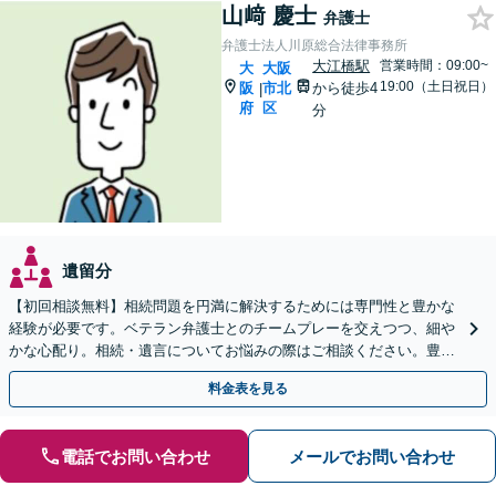
山﨑 慶士
弁護士
弁護士法人川原総合法律事務所
大江橋駅
営業時間：09:00~
大
大阪
19:00（土日祝日）
阪
市北
から徒歩4
|
府
区
分
遺留分
【初回相談無料】相続問題を円満に解決するためには専門性と豊かな
経験が必要です。ベテラン弁護士とのチームプレーを交えつつ、細や
かな心配り。相続・遺言についてお悩みの際はご相談ください。豊富
な経験を生かして問題を解決いたします。
料金表を見る
電話でお問い合わせ
メールでお問い合わせ