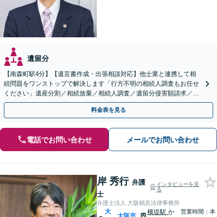
遺留分
【南森町駅4分】【遺言書作成・出張相談対応】他士業と連携して相
続問題をワンストップで解決します「行方不明の相続人調査もお任せ
ください」遺産分割／相続放棄／相続人調査／遺留分侵害額請求／登
記など【休日・夜間面談可】【分割払い対応】
料金表を見る
電話でお問い合わせ
メールでお問い合わせ
岸 秀行
弁護
インタビューを見
る
士
弁護士法人 大阪鶴見法律事務所
大
横堤駅
か
営業時間：本
大阪市