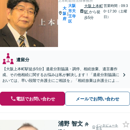
上本町総合法律事務所
大阪
大阪上本町
営業時間：09:3
大
市天
0~17:30（土曜
駅
から徒
阪
|
王寺
日）
歩5分
府
区
遺留分
【大阪上本町駅徒歩5分】遺産分割協議・調停、相続放棄、遺言書作
成、その他相続に関するお悩みは私が解決します！「遺産分割協議に
おいては、早い段階で弁護士にご相談を」「相続放棄は弁護士による
確実な手続きをとりましょう」【夜間土日対応可】
電話でお問い合わせ
メールでお問い合わせ
浦野 智文
弁
インタビューを
見る