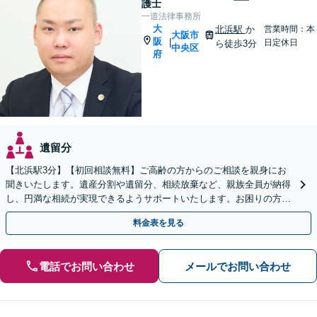
護士
一道法律事務所
大
北浜駅
か
営業時間：本
大阪市
阪
|
日定休日
ら徒歩3分
中央区
府
遺留分
【北浜駅3分】【初回相談無料】ご高齢の方からのご相談を親身にお
聞きいたします。遺産分割や遺留分、相続放棄など、親族全員が納得
し、円満な相続が実現できるようサポートいたします。お困りの方は
【メール】にてお問い合わせください。【ビデオ相談可】
料金表を見る
電話でお問い合わせ
メールでお問い合わせ