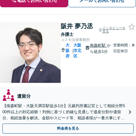
電話でお問い合わせ
メールでお問い合わせ
阪井 夢乃丞
インタビューを
見る
弁護士
コスモ法律事務所
大
大阪
南森町駅
か
営業時間：本
阪
市北
|
日定休日
ら徒歩1分
府
区
遺留分
【南森町駅・大阪天満宮駅徒歩1分】元裁判所書記官として相続分野5
00件以上の対応経験！判例に基づく的確な見通しで遺産分割や遺留
分、相続放棄を解決。金額やスピード等、相談者様が一番大事にする
想いを丁寧に伺い最善の解決策を提案【大阪市内出張可】
料金表を見る