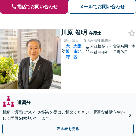
電話でお問い合わせ
メールでお問い合わせ
川原 俊明
弁護士
弁護士法人川原総合法律事務所
大
大阪
大江橋駅
か
営業時間：本
阪
市北
|
日定休日
ら徒歩4分
府
区
遺留分
相続・遺言についてお悩みの際はご相談ください。豊富な経験を生か
して問題を解決いたします。
料金表を見る