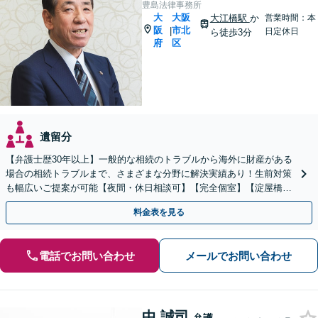
豊島法律事務所
大
大阪
大江橋駅
か
営業時間：本
阪
市北
|
日定休日
ら徒歩3分
府
区
遺留分
【弁護士歴30年以上】一般的な相続のトラブルから海外に財産がある
場合の相続トラブルまで、さまざまな分野に解決実績あり！生前対策
も幅広いご提案が可能【夜間・休日相談可】【完全個室】【淀屋橋駅
6分】
料金表を見る
電話でお問い合わせ
メールでお問い合わせ
中 誠司