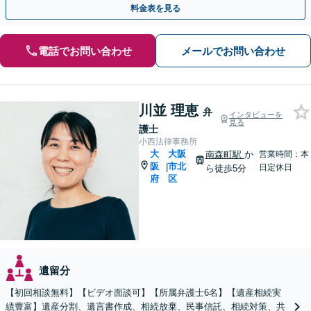
料金表を見る
電話でお問い合わせ
メールでお問い合わせ
川並 理恵
弁
インタビューを
見る
護士
小西法律事務所
大
大阪
南森町駅
か
営業時間：本
阪
市北
|
日定休日
ら徒歩5分
府
区
遺留分
【初回相談無料】【ビデオ面談可】【所属弁護士6名】【遺産相続実
績豊富】遺産分割、遺言書作成、相続放棄、民事信託、相続対策、共