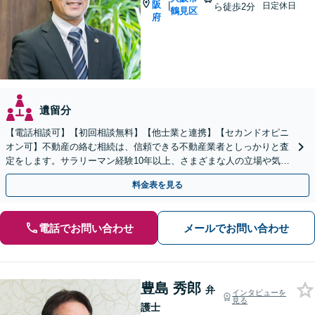
阪
|
日定休日
ら徒歩2分
鶴見区
府
遺留分
【電話相談可】【初回相談無料】【他士業と連携】【セカンドオピニ
オン可】不動産の絡む相続は、信頼できる不動産業者としっかりと査
定をします。サラリーマン経験10年以上、さまざまな人の立場や気持
ちが分かります。遺産分割や相続放棄もお任せください。
料金表を見る
電話でお問い合わせ
メールでお問い合わせ
豊島 秀郎
弁
インタビューを
見る
護士