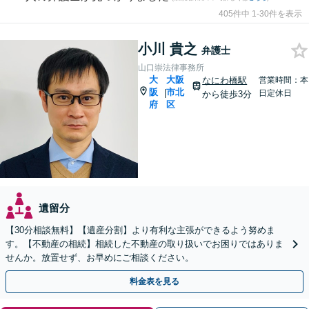
405件中 1-30件を表示
小川 貴之
弁護士
山口崇法律事務所
大
大阪
なにわ橋駅
営業時間：本
阪
市北
|
日定休日
から徒歩3分
府
区
遺留分
【30分相談無料】【遺産分割】より有利な主張ができるよう努めま
す。【不動産の相続】相続した不動産の取り扱いでお困りではありま
せんか。放置せず、お早めにご相談ください。
料金表を見る