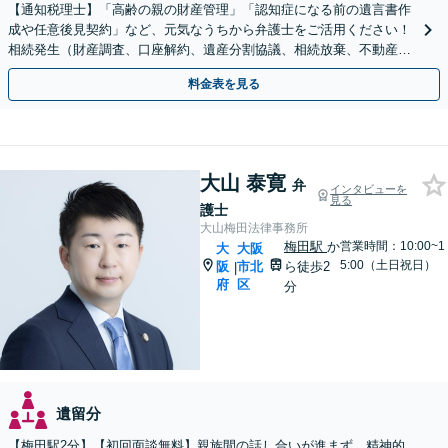
【通知税理士】「高齢の親の財産管理」「認知症になる前の遺言書作
成や任意後見契約」など、元気なうちから弁護士をご活用ください！
相続発生（財産調査、口座解約、遺産分割協議、相続放棄、不動産売
却、遺留分）〜登記・相続税申告まで対応【WEB面談可】
料金表を見る
大山 泰寛
弁
インタビューを
見る
護士
大山梅田法律事務所
梅田駅
か
営業時間：10:00~1
大
大阪
5:00（土日祝日）
阪
市北
ら徒歩2
|
府
区
分
遺留分
【梅田駅2分】【初回面談無料】親族間の話し合いが進まず、精神的