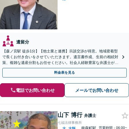
遺留分
【森ノ宮駅 徒歩1分】【他士業と連携】示談交渉が得意。地域密着型
で長くお付き合いをさせていただきます。遺言書作成、生前の相続対
策、複雑な遺産分割もお任せください。社会人経験豊富な弁護士が親
身になってお話を伺います。
料金表を見る
電話でお問い合わせ
メールでお問い合わせ
山下 博行
弁護士
七福法律事務所
南森町駅
営業時間：06:00~
大
大阪