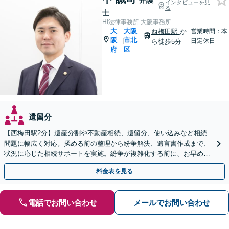
弁護
インタビューを見
る
士
Hi法律事務所 大阪事務所
大
大阪
西梅田駅
か
営業時間：本
阪
市北
|
日定休日
ら徒歩5分
府
区
遺留分
【西梅田駅2分】遺産分割や不動産相続、遺留分、使い込みなど相続
問題に幅広く対応。揉める前の整理から紛争解決、遺言書作成まで、
状況に応じた相続サポートを実施。紛争が複雑化する前に、お早めに
ご相談ください【オンライン面談可】【夜間・休日相談可】
料金表を見る
電話でお問い合わせ
メールでお問い合わせ