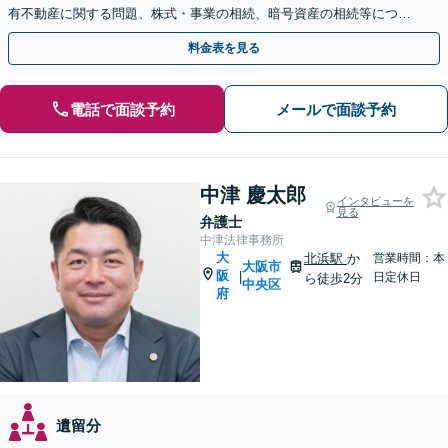
有不動産に関する問題、株式・事業の相続、暗号資産の相続等につき
豊富な対応実績。【バリアフリー】【完全個室】
料金表を見る
電話で面談予約
メールで面談予約
中津 慶太郎
インタビューを
見る
弁護士
中津法律事務所
大
北浜駅
か
営業時間：本
大阪市
阪
|
日定休日
ら徒歩2分
中央区
府
遺留分