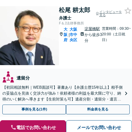
松尾 耕太郎
インタビューを
見る
弁護士
F＆J法律事務所
淀屋橋駅
営業時間：09:30~
大
大阪
20:00（土日祝
阪
市中
から徒歩3
|
府
央区
日）
分
遺留分
【初回相談無料｜WEB面談可】著書あり【弁護士歴15年以上】相手側
の妥協点を見抜く交渉力が強み！依頼者様の利益を最大限に守り、納
得のいく解決へ導きます【生前対策も可】遺産分割・遺留分・遺言書
作成などご相談を【他士業連携】【個室】
事例を見る(1件)
料金表を見る
電話でお問い合わせ
メールでお問い合わせ