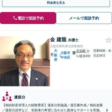
料金表を見る
電話で面談予約
メールで面談予約
金 建龍
弁護士
大阪刑事民事法律事務所
大
北浜駅
か
営業時間：本
大阪市
阪
|
日定休日
ら徒歩4分
中央区
府
遺留分
【相続財産管理人の経験豊富】遺産分割協議／遺言書作成／相続放棄
／遺留分請求など、依頼者の希望に合わせた親身なサポートを実施。