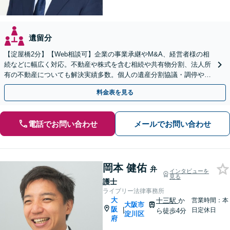
遺留分
【淀屋橋2分】【Web相談可】企業の事業承継やM&A、経営者様の相
続などに幅広く対応。不動産や株式を含む相続や共有物分割、法人所
有の不動産についても解決実績多数。個人の遺産分割協議・調停や遺
留分侵害額請求のご相談もお任せください【土日祝可】
料金表を見る
電話でお問い合わせ
メールでお問い合わせ
岡本 健佑
弁
インタビューを
見る
護士
ライブリー法律事務所
大
十三駅
か
営業時間：本
大阪市
阪
|
日定休日
ら徒歩4分
淀川区
府