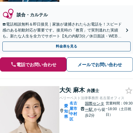
談合・カルテル
☎️電話相談無料＆即日接見｜家族が逮捕されたらお電話を！スピード
感のある初動対応が重要です。接見時の「教育」で実刑逃れた実績
も。新たな人生を全力でサポート【丸の内駅3分／休日面談・WEB面
談可】【被害者側も対応】
料金表を見る
電話でお問い合わせ
メールでお問い合わせ
大矢 麻木
弁護士
ベリーベスト法律事務所 名古屋オフィス
名古
国際センタ
営業時間：09:30
愛
屋市
~18:00（土日祝
ー駅
から徒
知
|
中村
日）
歩2分
県
区