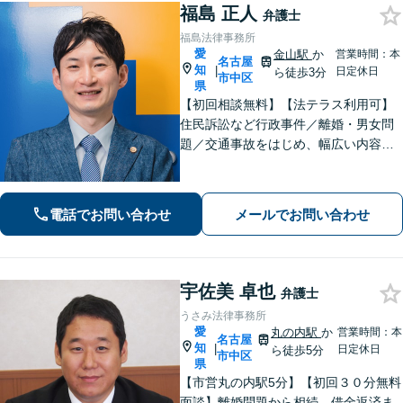
福島 正人
弁護士
福島法律事務所
愛
金山駅
か
営業時間：本
名古屋
知
|
日定休日
ら徒歩3分
市中区
県
【初回相談無料】【法テラス利用可】
住民訴訟など行政事件／離婚・男女問
題／交通事故をはじめ、幅広い内容の
ご相談に対応いたします。丁寧で細や
かなコミュニケーションを心掛け、ご
依頼者様にとって納得感の高い解決を
電話でお問い合わせ
メールでお問い合わせ
目指します【夜間・休日相談可】【金
山駅5分】
宇佐美 卓也
弁護士
うさみ法律事務所
愛
丸の内駅
か
営業時間：本
名古屋
知
|
日定休日
ら徒歩5分
市中区
県
【市営丸の内駅5分】【初回３０分無料
面談】離婚問題から相続、借金返済ま