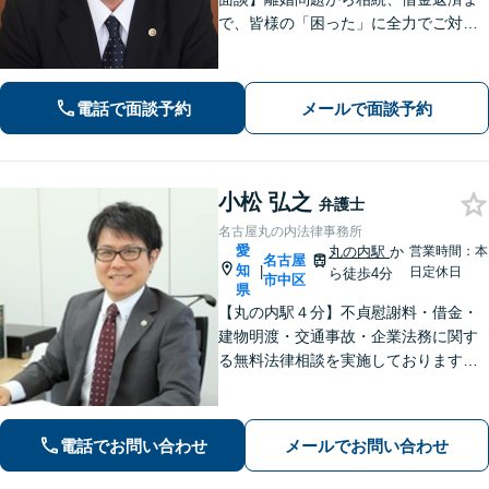
で、皆様の「困った」に全力でご対
応。法テラスも可能です！税理士/司法
書士/行政書士と連携し、スムーズな手
続きをサポート。話しやすい弁護士で
電話で面談予約
メールで面談予約
す。まずはお気軽にご相談を！
小松 弘之
弁護士
名古屋丸の内法律事務所
愛
丸の内駅
か
営業時間：本
名古屋
知
|
日定休日
ら徒歩4分
市中区
県
【丸の内駅４分】不貞慰謝料・借金・
建物明渡・交通事故・企業法務に関す
る無料法律相談を実施しております。
特に不貞慰謝料・借金は簡易電話相談
も承っております。皆様のお困りごと
を法的に早期解決します。
電話でお問い合わせ
メールでお問い合わせ