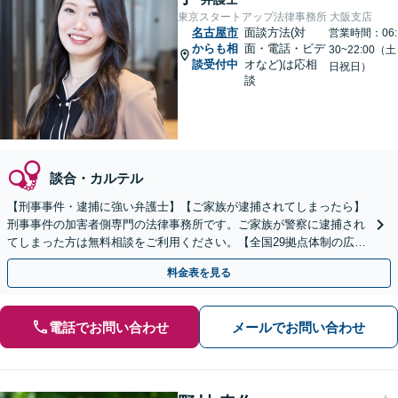
東京スタートアップ法律事務所 大阪支店
名古屋市
面談方法(対
営業時間：06:
からも相
面・電話・ビデ
30~22:00（土
談受付中
オなど)は応相
日祝日）
談
談合・カルテル
【刑事事件・逮捕に強い弁護士】【ご家族が逮捕されてしまったら】
刑事事件の加害者側専門の法律事務所です。ご家族が警察に逮捕され
てしまった方は無料相談をご利用ください。【全国29拠点体制の広域
対応】【弁護士待機中/当日中の電話相談可(予約制)】
料金表を見る
電話でお問い合わせ
メールでお問い合わせ