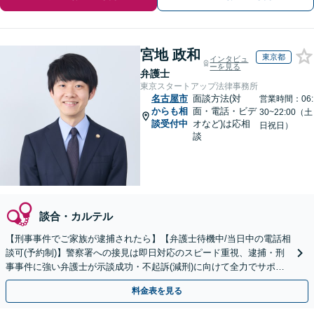
宮地 政和
東京都
インタビュ
ーを見る
弁護士
東京スタートアップ法律事務所
名古屋市
面談方法(対
営業時間：06:
からも相
面・電話・ビデ
30~22:00（土
談受付中
オなど)は応相
日祝日）
談
談合・カルテル
【刑事事件でご家族が逮捕されたら】【弁護士待機中/当日中の電話相
談可(予約制)】警察署への接見は即日対応のスピード重視、逮捕・刑
事事件に強い弁護士が示談成功・不起訴(減刑)に向けて全力でサポー
トします。【加害者側の相談専門】
料金表を見る