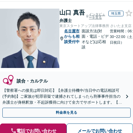
山口 真吾
埼玉県
インタビュ
ーを見る
弁護士
東京スタートアップ法律事務所 さいたま支店
名古屋市
面談方法(対
営業時間：06:
からも相
面・電話・ビデ
30~22:00（土
談受付中
オなど)は応相
日祝日）
談
談合・カルテル
【警察署への接見は即日対応】【弁護士待機中/当日中の電話相談可
(予約制)】ご家族が犯罪容疑で逮捕されてしまったら刑事事件担当の
弁護士が身柄釈放・不起訴獲得に向けて全力でサポートします。【毎
月100名以上の相談実績】【全国対応】
料金表を見る
電話でお問い合わせ
メールでお問い合わせ