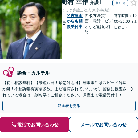
野村 幸作
弁護士
東京都
ミカタ弁護士法人 東京事務所
名古屋市
面談方法(対
営業時間：10:
からも相
面・電話・ビデ
00~22:00（土
談受付中
オなど)は応相
日祝日）
談
談合・カルテル
【初回相談無料】【最短即日！緊急対応可】刑事事件はスピード解決
が鍵！不起訴獲得実績多数。まだ逮捕されていないが、警察に捜査さ
れている場合は一刻も早くご相談ください。深夜まで電話受付中！痴
漢／盗撮／のぞき／その他性犯罪など
料金表を見る
電話でお問い合わせ
メールでお問い合わせ