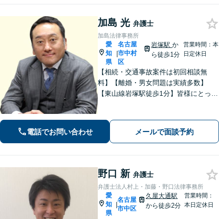
加島 光
弁護士
加島法律事務所
愛
名古屋
岩塚駅
か
営業時間：本
知
市中村
|
日定休日
ら徒歩1分
県
区
【相続・交通事故案件は初回相談無
料】【離婚・男女問題は実績多数】
【東山線岩塚駅徒歩1分】皆様にとって
身近な、敷居の低い弁護士を目指して
います。
電話でお問い合わせ
メールで面談予約
野口 新
弁護士
弁護士法人村上・加藤・野口法律事務所
愛
久屋大通駅
営業時間：
名古屋
知
|
本日定休日
から徒歩2分
市中区
県