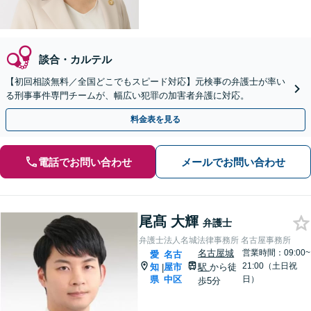
談合・カルテル
【初回相談無料／全国どこでもスピード対応】元検事の弁護士が率い
る刑事事件専門チームが、幅広い犯罪の加害者弁護に対応。
料金表を見る
電話でお問い合わせ
メールでお問い合わせ
尾髙 大輝
弁護士
弁護士法人名城法律事務所 名古屋事務所
名古屋城
営業時間：09:00~
愛
名古
21:00（土日祝
知
屋市
駅
から徒
|
県
中区
日）
歩5分