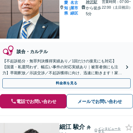
神沢駅
営業時間：07:00~
愛
名古
22:00（土日祝日）
知
屋市
から徒歩
|
県
緑区
5分
談合・カルテル
【不起訴処分・無罪判決獲得実績あり／1回だけの接見にも対応】
【国選・私選問わず、幅広い事件の対応実績あり｜被害者側にも注
力】早期釈放／示談交渉／不起訴獲得に向け、迅速に動きます！家族
が逮捕されたらご連絡を｜夜間・休日面談／徳重駅・神沢駅5分
料金表を見る
電話でお問い合わせ
メールでお問い合わせ
細江 駿介
弁
インタビューを
見る