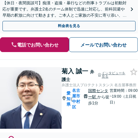
【休日・夜間面談可】痴漢・盗撮・暴行などの刑事トラブルは初動対
応が重要です。弁護士2名のチーム体制で迅速に対応し、前科回避や
早期の釈放に向けて動きます。ご本人とご家族の不安に寄り添い、再
出発を支えます。
料金表を見る
電話でお問い合わせ
メールでお問い合わせ
菊入 誠一
弁
インタビューを
見る
護士
弁護士法人プロテクトスタンス 名古屋事務所
名古
国際センタ
営業時間：09:00
愛
屋市
~19:00（土日祝
ー駅
から徒
知
|
中村
日）
歩1分
県
区