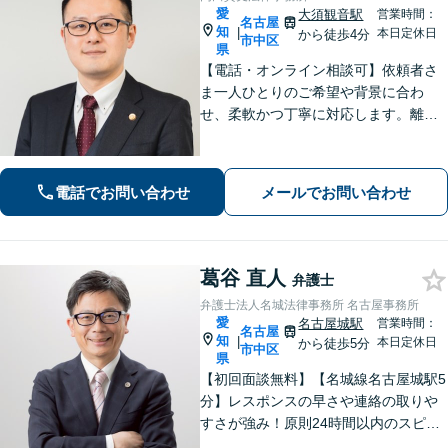
愛
大須観音駅
営業時間：
名古屋
知
|
本日定休日
から徒歩4分
市中区
県
【電話・オンライン相談可】依頼者さ
ま一人ひとりのご希望や背景に合わ
せ、柔軟かつ丁寧に対応します。離
婚・男女問題/企業法務労働/債務整理/
債権回収/交通事故など、幅広く対応い
たします。ご相談ください。【大須観
電話でお問い合わせ
メールでお問い合わせ
音駅4分】
葛谷 直人
弁護士
弁護士法人名城法律事務所 名古屋事務所
愛
名古屋城駅
営業時間：
名古屋
知
|
本日定休日
から徒歩5分
市中区
県
【初回面談無料】【名城線名古屋城駅5
分】レスポンスの早さや連絡の取りや
すさが強み！原則24時間以内のスピー
ド対応を心がけています【離婚・男女