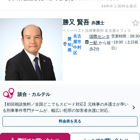
44件中 1-30件を表示
勝又 賢吾
弁護士
ベリーベスト法律事務所 名古屋オフィス
名古
国際センタ
営業時間：09:30
愛
屋市
~18:00（土日祝
ー駅
から徒
知
|
中村
日）
歩2分
県
区
談合・カルテル
【初回相談無料／全国どこでもスピード対応】元検事の弁護士が率い
る刑事事件専門チームが、幅広い犯罪の加害者弁護に対応。
料金表を見る