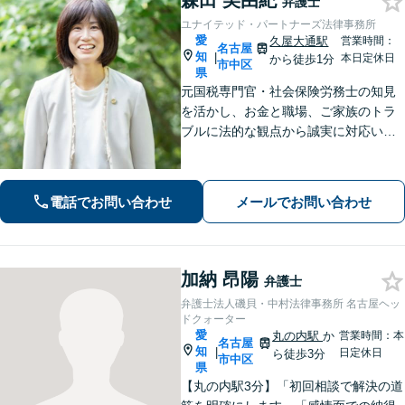
森田 美由紀
弁護士
ユナイテッド・パートナーズ法律事務所
愛
久屋大通駅
営業時間：
名古屋
知
|
本日定休日
から徒歩1分
市中区
県
元国税専門官・社会保険労務士の知見
を活かし、お金と職場、ご家族のトラ
ブルに法的な観点から誠実に対応いた
します。【久屋大通駅1分】【初回相談
30分無料】個人・法人・個人事業主か
らのご相談可
電話でお問い合わせ
メールでお問い合わせ
加納 昂陽
弁護士
弁護士法人磯貝・中村法律事務所 名古屋ヘッ
ドクォーター
愛
丸の内駅
か
営業時間：本
名古屋
知
|
日定休日
ら徒歩3分
市中区
県
【丸の内駅3分】「初回相談で解決の道