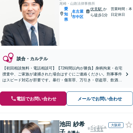
尾崎・山路法律事務所
愛
伏見駅
か
営業時間：本
名古屋
知
|
日定休日
ら徒歩1分
市中区
県
談合・カルテル
【初回相談無料・電話相談可】【72時間以内が勝負】身柄拘束・在宅
捜査中、ご家族が逮捕された場合はすぐにご連絡ください。刑事事件
はスピード対応が肝要です。暴行・傷害罪、万引き・窃盗罪、飲酒運
転・無免許運転、薬物犯罪など幅広く対応いたします。
電話でお問い合わせ
メールでお問い合わせ
池田 紗希
大阪府
インタビュ
ーを見る
子
弁護士