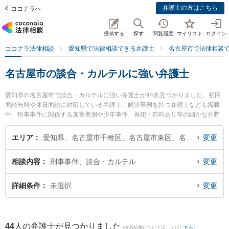
弁護士の方はこちら
ココナラへ
投稿する
探す
閲覧履歴
マイリスト
ログイン
ココナラ法律相談
愛知県で法律相談できる弁護士
名古屋市で法律相談
名古屋市の談合・カルテルに強い弁護士
愛知県の名古屋市で談合・カルテルに強い弁護士が44名見つかりました。初回
面談無料や休日面談に対応している弁護士、解決事例を持つ弁護士なども掲載
中。刑事事件に関係する加害者側や少年事件、再犯・前科あり等の細かな分野
での絞り込み検索もでき便利です。特にベリーベスト法律事務所 名古屋オフィ
スの勝又 賢吾弁護士やさんずい法律事務所の山田 瑞樹弁護士、名古屋葵綜合法
エリア
愛知県、名古屋市千種区、名古屋市東区、名古屋市北区、名古屋市西区、名古屋市中村区、名古屋市中区、名古屋市昭和区、名古屋市瑞穂区、名古屋市熱田区、名古屋市中川区、名古屋市港区、名古屋市南区、名古屋市守山区、名古屋市緑区、名古屋市名東区、名古屋市天白区
変更
律事務所の石川 耕三弁護士のプロフィール情報や弁護士費用、強みなどが注目
されています。『名古屋市で土日や夜間に発生した談合・カルテルのトラブル
相談内容
刑事事件、談合・カルテル
変更
を今すぐに弁護士に相談したい』『談合・カルテルのトラブル解決の実績豊富
な近くの弁護士を検索したい』『初回相談無料で談合・カルテルを法律相談で
きる名古屋市内の弁護士に相談予約したい』などでお困りの相談者さんにおす
詳細条件
未選択
変更
すめです。
44
人の弁護士が見つかりました
(検索結果について詳しくは
こちら
)