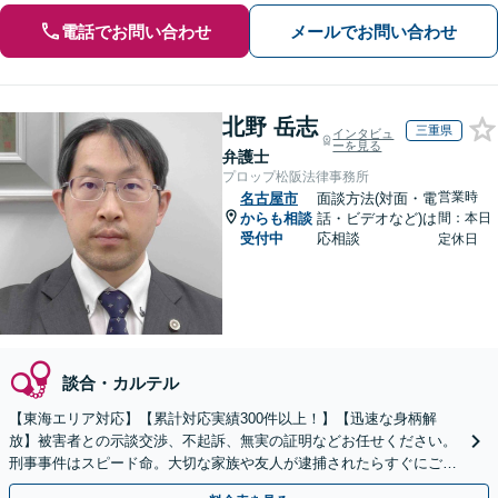
電話でお問い合わせ
メールでお問い合わせ
北野 岳志
三重県
インタビュ
ーを見る
弁護士
プロップ松阪法律事務所
営業時
名古屋市
面談方法(対面・電
からも相談
話・ビデオなど)は
間：本日
受付中
応相談
定休日
談合・カルテル
【東海エリア対応】【累計対応実績300件以上！】【迅速な身柄解
放】被害者との示談交渉、不起訴、無実の証明などお任せください。
刑事事件はスピード命。大切な家族や友人が逮捕されたらすぐにご連
絡ください【初回相談無料】【電話相談可】【休日面談可】