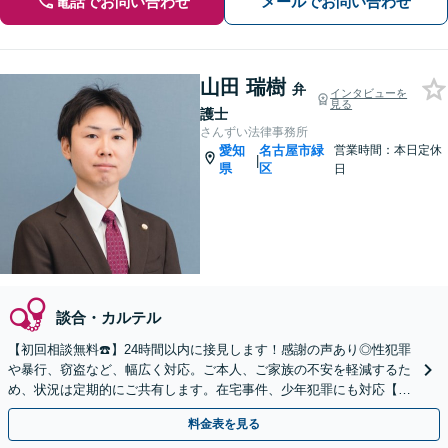
電話でお問い合わせ
メールでお問い合わせ
山田 瑞樹
弁
インタビューを
見る
護士
さんずい法律事務所
愛知
名古屋市緑
営業時間：本日定休
|
県
区
日
談合・カルテル
【初回相談無料☎️】24時間以内に接見します！感謝の声あり◎性犯罪
や暴行、窃盗など、幅広く対応。ご本人、ご家族の不安を軽減するた
め、状況は定期的にご共有します。在宅事件、少年犯罪にも対応【休
日・夜間面談OK】【駐車場あり】
料金表を見る