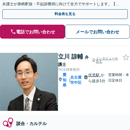
弁護士が身柄釈放・不起訴獲得に向けて全力でサポートします。【毎
月100名以上の相談実績】【愛知エリア対応】
料金表を見る
電話でお問い合わせ
メールでお問い合わせ
立川 諒輔
弁
インタビューを
見る
護士
TK法律事務所
愛
伏見駅
か
営業時間：本
名古屋
知
|
日定休日
ら徒歩1分
市中区
県
談合・カルテル