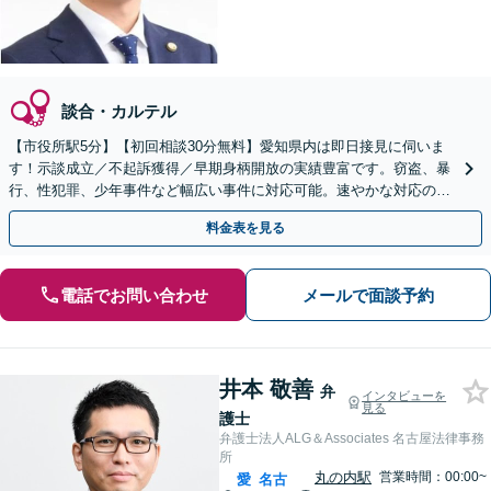
談合・カルテル
【市役所駅5分】【初回相談30分無料】愛知県内は即日接見に伺いま
す！示談成立／不起訴獲得／早期身柄開放の実績豊富です。窃盗、暴
行、性犯罪、少年事件など幅広い事件に対応可能。速やかな対応のた
めにも、すぐにご相談ください【当日・土日祝対応可】
料金表を見る
電話でお問い合わせ
メールで面談予約
井本 敬善
弁
インタビューを
見る
護士
弁護士法人ALG＆Associates 名古屋法律事務
所
丸の内駅
営業時間：00:00~
愛
名古