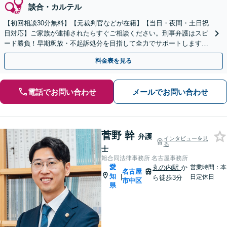
談合・カルテル
【初回相談30分無料】【元裁判官などが在籍】【当日・夜間・土日祝
日対応】ご家族が逮捕されたらすぐご相談ください。刑事弁護はスピ
ード勝負！早期釈放・不起訴処分を目指して全力でサポートします。
【スピード対応】
料金表を見る
電話でお問い合わせ
メールでお問い合わせ
菅野 幹
弁護
インタビューを見
る
士
旭合同法律事務所 名古屋事務所
愛
丸の内駅
か
営業時間：本
名古屋
知
|
日定休日
ら徒歩3分
市中区
県