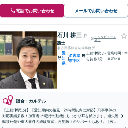
電話でお問い合わせ
メールでお問い合わせ
石川 耕三
弁
インタビューを
見る
護士
名古屋葵綜合法律事務所
愛
上前津駅
か
営業時間：本
名古屋
知
|
日定休日
ら徒歩1分
市中区
県
談合・カルテル
【上前津駅1分】【愛知県内の接見｜24時間以内に対応】刑事事件の
対応実績多数！加害者 の犯行の動機にしっかり耳を傾けます。過失運
転致死傷や重大事件の経験豊富。再犯防止のサポートもあり。【夜間
面談可能】【オンライン相談可能】