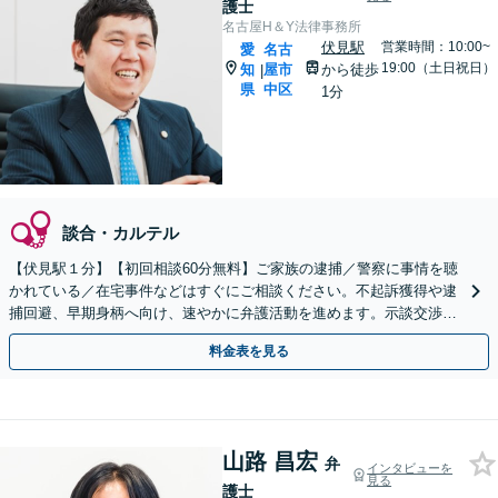
護士
名古屋H＆Y法律事務所
伏見駅
営業時間：10:00~
愛
名古
19:00（土日祝日）
知
屋市
から徒歩
|
県
中区
1分
談合・カルテル
【伏見駅１分】【初回相談60分無料】ご家族の逮捕／警察に事情を聴
かれている／在宅事件などはすぐにご相談ください。不起訴獲得や逮
捕回避、早期身柄へ向け、速やかに弁護活動を進めます。示談交渉の
実績も豊富です。土日夜間や当日もできる限り対応します
料金表を見る
山路 昌宏
弁
インタビューを
見る
護士