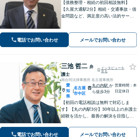
【債務整理・相続の初回相談無料】
【久屋大通駅2分】相続・交通事故・借
金問題など、満足度の高い法的サービ
スを目指します。「相談しやすい弁護
士」として、お話をよく伺い、研鑽を
重ねつつ、誠実に相談者と向き合い続
電話でお問い合わせ
メールでお問い合わせ
けます。お気軽にご相談ください。
三池 哲二
弁
インタビューを
見る
護士
旭合同法律事務所 名古屋事務所
愛
丸の内駅
か
営業時間：本
名古屋
知
|
日定休日
ら徒歩3分
市中区
県
【初回の電話相談は無料で対応しま
す】【丸の内駅3分】30年以上の弁護士
経験を活かし、最善の解決を目指しま
す【交通事故】示談金の大幅な増額に
向けて尽力【労働問題】証拠集め・準
電話でお問い合わせ
メールでお問い合わせ
備から親身にサポート【他士業と連