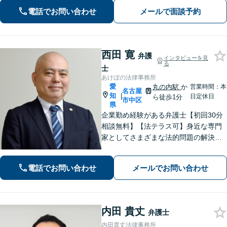
電話でお問い合わせ
メールで面談予約
西田 寛
弁護
インタビューを見
る
士
あけぼの法律事務所
愛
丸の内駅
か
営業時間：本
名古屋
知
|
日定休日
ら徒歩1分
市中区
県
企業勤め経験がある弁護士【初回30分
相談無料】【法テラス可】身近な専門
家としてさまざまな法的問題の解決に
丁寧に取り組んでまいります。依頼者
さまに寄り添いながらご納得頂けるま
電話でお問い合わせ
メールでお問い合わせ
でとことん対応！私に一度ご相談くだ
さい。【休日・夜間対応】
内田 貴丈
弁護士
内田貴丈法律事務所