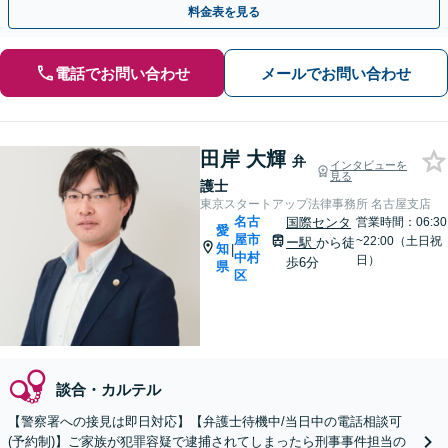
料金表を見る
電話でお問い合わせ
メールでお問い合わせ
田岸 大輝
弁
インタビューを
見る
護士
東京スタートアップ法律事務所 名古屋支店
名古
国際センタ
営業時間：06:30
愛
屋市
~22:00（土日祝
ー駅
から徒
知
|
中村
日）
歩6分
県
区
談合・カルテル
【警察署への接見は即日対応】【弁護士待機中/当日中の電話相談可
(予約制)】ご家族が犯罪容疑で逮捕されてしまったら刑事事件担当の