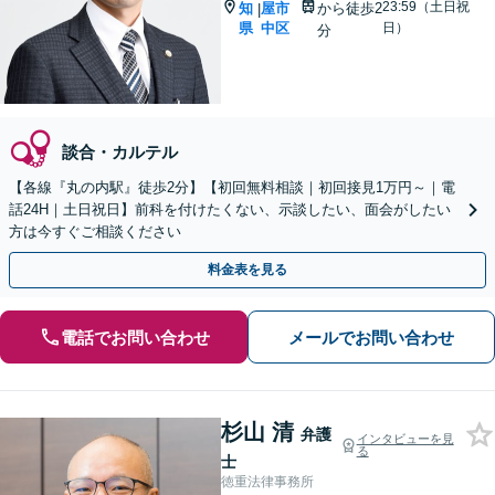
23:59（土日祝
知
屋市
から徒歩2
|
県
中区
日）
分
談合・カルテル
【各線『丸の内駅』徒歩2分】【初回無料相談｜初回接見1万円～｜電
話24H｜土日祝日】前科を付けたくない、示談したい、面会がしたい
方は今すぐご相談ください
料金表を見る
電話でお問い合わせ
メールでお問い合わせ
杉山 清
弁護
インタビューを見
る
士
徳重法律事務所