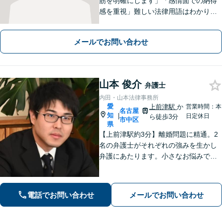
筋を明確にします」「感情面での納得
感を重視」難しい法律用語はわかりや
すく説明し、依頼者さまのペースに合
わせて理解しやすいスピードで話を進
メールでお問い合わせ
めます。難しい案件や不利な状況でも
諦めず、最後まで戦います【休日・夜
間相談可】
山本 俊介
弁護士
内田・山本法律事務所
愛
上前津駅
か
営業時間：本
名古屋
知
|
日定休日
ら徒歩3分
市中区
県
【上前津駅約3分】離婚問題に精通。2
名の弁護士がそれぞれの強みを生かし
弁護にあたります。小さなお悩みで
も、まずは気軽にご相談ください。納
得のいく解決のため、最大限のアドバ
イスを行います！【初回相談無料】
電話でお問い合わせ
メールでお問い合わせ