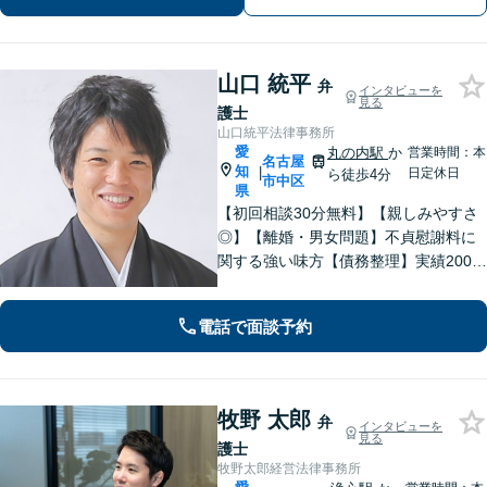
携】
山口 統平
弁
インタビューを
見る
護士
山口統平法律事務所
愛
丸の内駅
か
営業時間：本
名古屋
知
|
日定休日
ら徒歩4分
市中区
県
【初回相談30分無料】【親しみやすさ
◎】【離婚・男女問題】不貞慰謝料に
関する強い味方【債務整理】実績2000
件以上！依頼者さまに寄り添い解決へ
尽力します【相続】トラブルには迅速
電話で面談予約
に対応。調停もお任せください【丸の
内駅4分】
牧野 太郎
弁
インタビューを
見る
護士
牧野太郎経営法律事務所