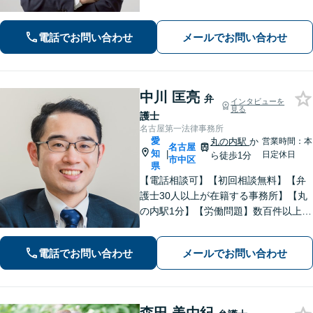
問題】親権／慰謝料／財産分与／養育
費など幅広く対応できます【相続遺
電話でお問い合わせ
メールでお問い合わせ
言】不動産業者や司法書士とも連携可
中川 匡亮
弁
インタビューを
見る
護士
名古屋第一法律事務所
愛
丸の内駅
か
営業時間：本
名古屋
知
|
日定休日
ら徒歩1分
市中区
県
【電話相談可】【初回相談無料】【弁
護士30人以上が在籍する事務所】【丸
の内駅1分】【労働問題】数百件以上の
解決実績あり。残業代、解雇、労働災
害など。企業法務、相続、交通事故､不
電話でお問い合わせ
メールでお問い合わせ
動産、離婚問題、などもお任せくださ
い