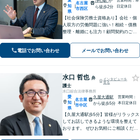
愛
浄心駅
か
営業時間：本
名古屋
知
|
日定休日
ら徒歩2分
市西区
県
【社会保険労務士資格あり】会社・個
人双方の労働問題に強い！相続・債務
整理・離婚にも注力！顧問契約のご相
談大歓迎【電話相談可／ウェブ面談可
／完全個室／浄心駅徒歩2分】
電話でお問い合わせ
メールでお問い合わせ
水口 哲也
弁
インタビューを
見る
護士
水口綜合法律事務所
愛
久屋大通駅
営業時間：
名古屋
知
|
本日定休日
から徒歩5分
市中区
県
【久屋大通駅歩5分】皆様がリラックス
してお話しできるような環境を整えて
おります。 ぜひお気軽にご相談くださ
い。