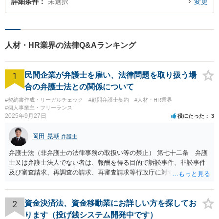
詳細条件
未選択
変更
人材・HR業界の法律Q&Aランキング
1
民間企業が弁護士を雇い、法律問題を取り扱う場
合の弁護士法との関係について
#契約書作成・リーガルチェック
#顧問弁護士契約
#人材・HR業界
#個人事業主・フリーランス
2025年9月27日
役にたった
3
岡田 晃朝
弁護士
弁護士法（非弁護士の法律事務の取扱い等の禁止） 第七十二条 弁護
士又は弁護士法人でない者は、報酬を得る目的で訴訟事件、非訟事件
及び審査請求、再調査の請求、再審査請求等行政庁に対する不服申立
事件その他一般の法律事件に関して鑑定、代理、仲裁若しくは和解そ
の他の法律事務を取り扱い、又はこれらの周旋をすることを業とする
ことができない。ただし、この法律又は他の法律に別段の定めがある
2
資金決済法、資金移動業にお詳しい方を探してお
場合は、この限りでない。 で、自身がする場合だけでなく、弁護士で
ります（投げ銭システム開発中です）