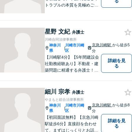
る
トラブルの本質を見極めご相
談いただいた方に新しい未来
を提示できるお手伝いをした
いと心がけています。
星野 文紀
弁護士
川崎合同法律事務所
京急川崎駅
から徒歩5
神奈川
川崎市川崎
|
県
区
分
【川崎駅4分】【5年間建設会
詳細を見
社勤務経験あり】不動産・建
る
築問題に精通する弁護士！依
頼者様の権利を守るために全
力を尽くします。これまで培
ってきた知見と交渉力で、納
細川 宗孝
弁護士
得の解決を目指します！【弁
やまもと総合法律事務所
護歴10年以上】
京急川崎駅
から徒歩8
神奈川
川崎市川崎
|
県
区
分
【初回面談無料】【京急川崎
詳細を見
駅徒歩6分】直接顔を合わせ
る
て、まずはじっくりとお話を