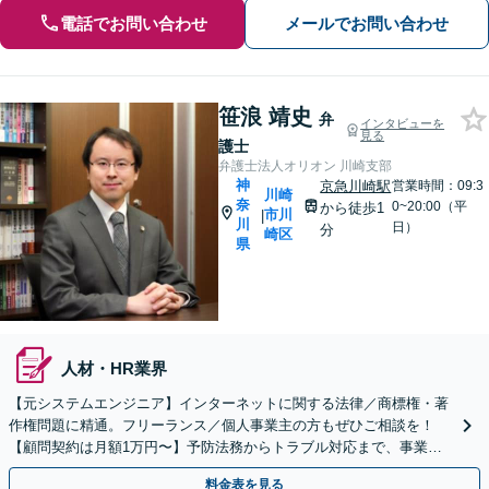
電話でお問い合わせ
メールでお問い合わせ
笹浪 靖史
弁
インタビューを
見る
護士
弁護士法人オリオン 川崎支部
神
京急川崎駅
営業時間：09:3
川崎
奈
0~20:00（平
から徒歩1
市川
|
川
日）
分
崎区
県
人材・HR業界
【元システムエンジニア】インターネットに関する法律／商標権・著
作権問題に精通。フリーランス／個人事業主の方もぜひご相談を！
【顧問契約は月額1万円〜】予防法務からトラブル対応まで、事業運
営をサポート【電話・Zoom相談】【京急川崎駅1分】
料金表を見る