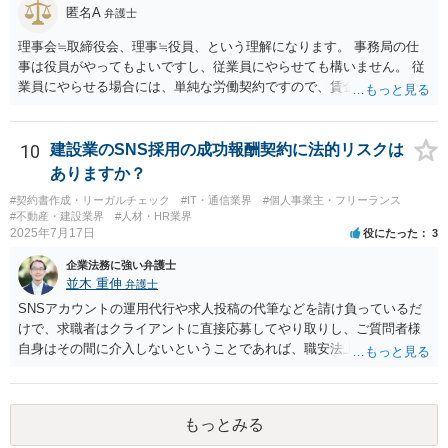
き、その他仕入れや諸経費の支払なども加味して、価格交渉を行うと
匿名A
弁護士
良いでしょう。 参考：公正取引委員会「免税事業者及びその取引先の
インボイス制度への対応に関するQ&A」 https://www.jftc.go.jp/dk/guid
理事会≒取締役会、理事≒役員、という理解になります。 事務局の仕
eline/unyoukijun/invoice_qanda.html
事は役員がやってもよいですし、従業員にやらせても構いません。 従
業員にやらせる場合には、単純な労働契約ですので、賃金や労働条件
について労働法上の制約が発生します。 職員を理事にすることは職員
の同意があれば可能ですが、会社に例えると従業員をすべて取締役に
するようなものなので、望ましいかどうかは検討が必要です。
10
建設業のSNS採用の成功報酬契約に法的リスクは
ありますか？
#契約書作成・リーガルチェック
#IT・通信業界
#個人事業主・フリーランス
#不動産・建設業界
#人材・HR業界
2025年7月17日
役にたった
3
企業法務に強い弁護士
並木 重伸
弁護士
SNSアカウントの運用代行や求人投稿の代筆などを請け負っているだ
けで、求職者はクライアントに直接応募してやり取りし、ご質問者様
自身はその間に介入しないということであれば、職安法上の「募集情
報等提供事業」にとどまり、「有料職業紹介」には該当しないと考え
られます。 求職者の情報を収集する場合は「特定募集情報等提供事
業」に該当して届出が必要になりますが、ご質問内容を見る限りそれ
もっとみる
にも該当しないと思われます。