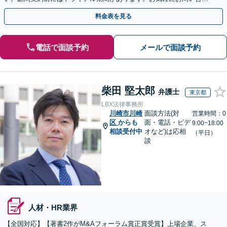
せください【土日祝対応可】
料金表を見る
電話で面談予約
メールで面談予約
柴田 堅太郎
弁護士
東京都
LBX法律事務所
川崎市川崎
面談方法(対
営業時間：0
区
からも
面・電話・ビデ
9:00~18:00
相談受付中
オなど)は応相
（平日）
談
人材・HR業界
【全国対応】【著書2作がM&Aフォーラム賞正賞受賞】上場企業、ス