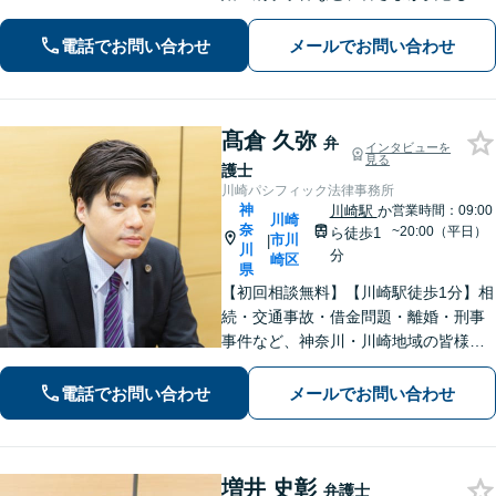
暮らせるように問題解決に尽力しま
す。【地元密着】クチコミ・リピータ
電話でお問い合わせ
メールでお問い合わせ
ーの方も多数。「こんなことで」と思
わずにお気軽にお問い合わせ下さい。
髙倉 久弥
弁
インタビューを
見る
護士
川崎パシフィック法律事務所
神
川崎駅
か
営業時間：09:00
川崎
奈
~20:00（平日）
ら徒歩1
市川
|
川
分
崎区
県
【初回相談無料】【川崎駅徒歩1分】相
続・交通事故・借金問題・離婚・刑事
事件など、神奈川・川崎地域の皆様の
法律問題を解決すべく、親身になって
取り組みます。クチコミ・リピーター
電話でお問い合わせ
メールでお問い合わせ
の方も多数。お気軽にお問い合わせ下
さい。
増井 史彰
弁護士