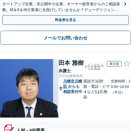
タートアップ企業、非公開中小企業、オーナー経営者からのご相談多
数。M＆Aを仲介業者に丸投げしていませんか？デューデリジェンス
や契約書作成・交渉はお任せください【初回無料】
料金表を見る
メールでお問い合わせ
田本 雅樹
東京都
インタビュ
ーを見る
弁護士
STO法律事務所
川崎市川崎
面談方法(対
営業時間：1
区
からも
面・電話・ビデ
0:00~18:00
相談受付中
オなど)は応相
（平日）
談
人材・HR業界