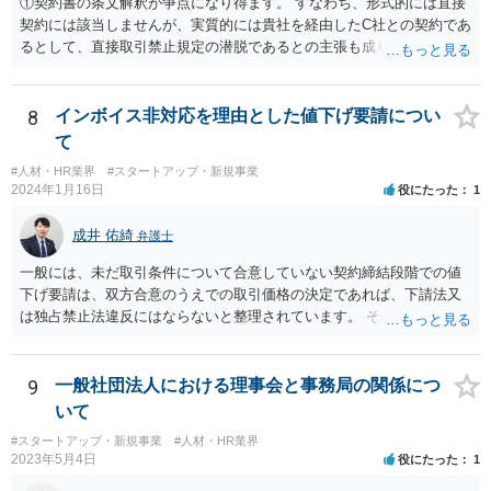
①契約書の条文解釈が争点になり得ます。 すなわち、形式的には直接
契約には該当しませんが、実質的には貴社を経由したC社との契約であ
るとして、直接取引禁止規定の潜脱であるとの主張も成り立ち得るも
のと考えられ、B社に覚知された場合には問題になる（A社が違約金の
請求を受ける）可能性もあります。 基本的には、A、B社間で覚書を締
結するなど話をまとめていただいた方が宜しいかと存じます。 ②本掲
8
インボイス非対応を理由とした値下げ要請につい
示板は法律相談に関する掲示板となりますので、法的な観点に限定し
て
た回答となりますが、一次的にB社から違約金の請求を受けるのはA社
#人材・HR業界
#スタートアップ・新規事業
と考えられます。 もっとも、貴社がスキームの決定をA社と共同して
2024年1月16日
役にたった
1
行った場合、A社から事後的に違約金の一部について求償請求を受ける
可能性も否定はできません。 そのため、仮に当該スキームを実施する
成井 佑綺
弁護士
にしても、A社に上記リスク（違約金を請求されるリスク）を負担して
貰える状況かというところも一つのポイントになろうかと存じます。
一般には、未だ取引条件について合意していない契約締結段階での値
下げ要請は、双方合意のうえでの取引価格の決定であれば、下請法又
は独占禁止法違反にはならないと整理されています。 そのため、先方
が負担する消費税と仕入税額控除による消費税の負担額との差額分
（以下「差額」。本来仕入先が負担すべき部分。）について、契約締
結交渉の段階で減額要請をすること自体は直ちにこれらの法律に違反
9
一般社団法人における理事会と事務局の関係につ
するものではないと思われます。 一方で、諸経費等に照らし著しく低
いて
い価格設定をされた場合などには、買いたたきとして下請法（同法第
#スタートアップ・新規事業
#人材・HR業界
４条第１項第５号）違反や優越的地位の濫用として独占禁止法違反と
2023年5月4日
役にたった
1
なる可能性もありますので、ベースとしては、上記の差額を念頭に置