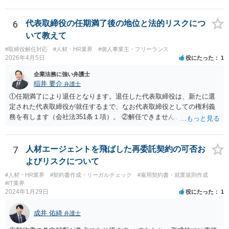
6
代表取締役の任期満了後の地位と法的リスクにつ
いて教えて
#取締役解任対応
#人材・HR業界
#個人事業主・フリーランス
2026年4月5日
役にたった
1
企業法務に強い弁護士
稲井 要介
弁護士
①任期満了により退任となります。退任した代表取締役は、新たに選
定された代表取締役が就任するまで、なお代表取締役としての権利義
務を有します（会社法351条１項）。 ②解任できません。 ③金融機関
や取引先より、後任の代表取締役はいつ選任されるか、と指摘される
可能性があります。また、権利義務代表取締役であっても、第三者か
ら損害賠償請求を受けるリスクがあります（会社法429条１項）。
7
人材エージェントを飛ばした再委託契約の可否お
よびリスクについて
#人材・HR業界
#契約書作成・リーガルチェック
#雇用契約書・就業規則作成
#IT業界
2024年1月29日
役にたった
1
成井 佑綺
弁護士