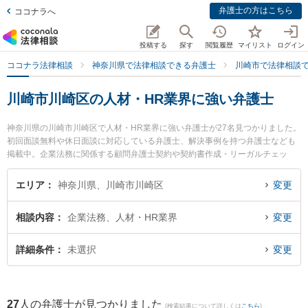
弁護士の方はこちら
ココナラへ
投稿する
探す
閲覧履歴
マイリスト
ログイン
ココナラ法律相談
神奈川県で法律相談できる弁護士
川崎市で法律相談
川崎市川崎区の人材・HR業界に強い弁護士
神奈川県の川崎市川崎区で人材・HR業界に強い弁護士が27名見つかりました。
初回面談無料や休日面談に対応している弁護士、解決事例を持つ弁護士なども
掲載中。企業法務に関係する顧問弁護士契約や契約書作成・リーガルチェッ
ク、雇用契約書・就業規則作成等の細かな分野での絞り込み検索もでき便利で
す。特にベリーベスト法律事務所 川崎オフィスの椎名 英之弁護士や弁護士法人
エリア
神奈川県、川崎市川崎区
変更
オリオン 川崎支部の笹浪 靖史弁護士、川崎つばさ法律事務所の松本 麻里弁護
士のプロフィール情報や弁護士費用、強みなどが注目されています。『川崎市
相談内容
企業法務、人材・HR業界
変更
川崎区で土日や夜間に発生した人材・HR業界のトラブルを今すぐに弁護士に相
談したい』『人材・HR業界のトラブル解決の実績豊富な近くの弁護士を検索し
たい』『初回相談無料で人材・HR業界を法律相談できる川崎市川崎区内の弁護
詳細条件
未選択
変更
士に相談予約したい』などでお困りの相談者さんにおすすめです。
27
人の弁護士が見つかりました
(検索結果について詳しくは
こちら
)