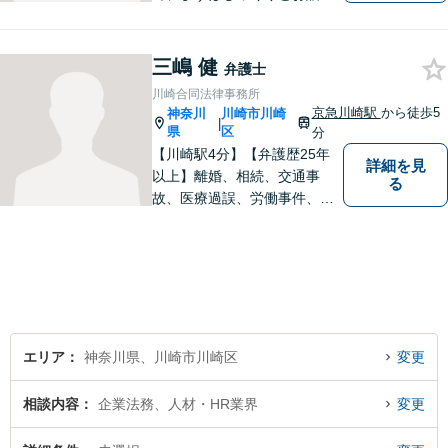
伺います。個人・法人ともに
対応可能です。依頼者さまに
とって納得のいく最善の解決
三嶋 健
弁護士
を目指し、誠意を持って対応
川崎合同法律事務所
いたします。【土日祝対応/要
京急川崎駅
から徒歩5
神奈川
川崎市川崎
|
予約】
県
区
分
【川崎駅4分】【弁護歴25年
詳細を見
以上】離婚、相続、交通事
る
故、医療過誤、労働事件、会
社事件など、幅広い分野で実
績あり！日々勉強を怠らず、
皆様を守れるよう尽力してい
ます。人権を守りながら社会
の役に立つことがやりがいで
す。【後払いOK】
エリア
神奈川県、川崎市川崎区
変更
相談内容
企業法務、人材・HR業界
変更