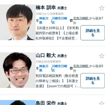
することなく私にご相談くだ
橋本 訓幸
さい。
弁護士
川崎ひかり法律事務所
京急川崎駅
から徒歩7
神奈川
川崎市川崎
|
県
区
分
【弁護士10年以上】【非常勤
詳細を見
裁判官の経歴有】【上場企業
る
社外取締役】【IT企業経営】
相続問題は、不動産関連のト
ラブルの解決実績が豊富！離
婚問題は、財産分与や慰謝料
山口 毅大
弁護士
請求に強みあり。そのほか、
川崎合同法律事務所
交通事故・借金・企業法務に
京急川崎駅
から徒歩5
神奈川
川崎市川崎
|
も幅広く対応【当日・休日・
県
区
分
夜間相談可】
初回電話相談無料（数分程度
詳細を見
の簡単なご相談）】【弁護士
る
直通】【zoomでの相談可（有
料）】【夜間，休日，年末年
始相談可】市民に寄り添った
「街医者」のような弁護士
島田 栄作
弁護士