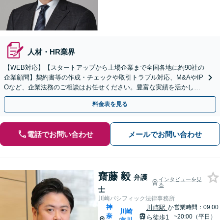
人材・HR業界
【WEB対応】【スタートアップから上場企業まで全国各地に約90社の
企業顧問】契約書等の作成・チェックや取引トラブル対応、M&AやIP
Oなど、企業法務のご相談はお任せください。豊富な実績を活かし的
確に対応を進めてまいります。
料金表を見る
電話でお問い合わせ
メールでお問い合わせ
齋藤 毅
弁護
インタビューを見
る
士
川崎パシフィック法律事務所
神
川崎駅
か
営業時間：09:00
川崎
奈
~20:00（平日）
ら徒歩1