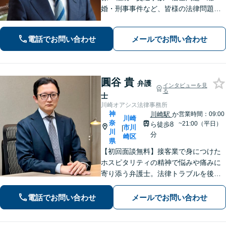
婚・刑事事件など、皆様の法律問題を
解決すべく、親身になって取り組みま
す。クチコミ・リピーターの方も多
電話でお問い合わせ
メールでお問い合わせ
数。お気軽にお問い合わせ下さい。
圓谷 貴
弁護
インタビューを見
る
士
川崎オアシス法律事務所
神
川崎駅
か
営業時間：09:00
川崎
奈
~21:00（平日）
ら徒歩8
市川
|
川
分
崎区
県
【初回面談無料】接客業で身につけた
ホスピタリティの精神で悩みや痛みに
寄り添う弁護士。法律トラブルを後ろ
めたく思う必要はありません！【離婚
／借金／相続など】人生の困難を取り
電話でお問い合わせ
メールでお問い合わせ
除くことをお助けします。【初回面談
無料】【秘密厳守】【子連れ相談可】