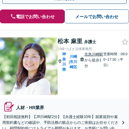
電話でお問い合わせ
メールでお問い合わせ
松本 麻里
弁護士
川崎つばさ法律事務所
神
京急川崎駅
営業時間：09:0
川崎
奈
0~17:30（平
から徒歩1
市川
|
川
日）
分
崎区
県
人材・HR業界
【初回相談無料】【JR川崎駅2分】【弁護士経験10年】就業規則や雇
用契約書などの確認や、予防法務の観点からのご依頼はお任せくださ
い。顧問契約前にはトライアル期間があります。お気軽にお問い合わ