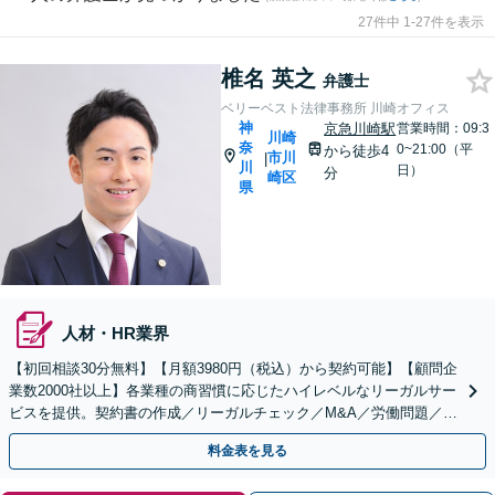
27件中 1-27件を表示
椎名 英之
弁護士
ベリーベスト法律事務所 川崎オフィス
神
京急川崎駅
営業時間：09:3
川崎
奈
0~21:00（平
から徒歩4
市川
|
川
日）
分
崎区
県
人材・HR業界
【初回相談30分無料】【月額3980円（税込）から契約可能】【顧問企
業数2000社以上】各業種の商習慣に応じたハイレベルなリーガルサー
ビスを提供。契約書の作成／リーガルチェック／M&A／労働問題／知
的財産等、お任せください【他士業連携可能】
料金表を見る