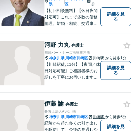
|
県
区
分
【初回相談無料】【休日夜間
詳細を見
対応可】これまで多数の債務
る
整理、離婚・相続、交通事
故、消費者被害、刑事事件等
を扱ってきました。また、破
産管財人や成年後見人等、裁
河野 力丸
弁護士
判所から依頼を受ける事件も
川崎パートナーズ法律事務所
多数経験しています。1人で悩
神奈川県
川崎市川崎区
川崎駅
から徒歩1分
|
まずに、是非ご相談くださ
【川崎駅徒歩1分】【夜間／休
詳細を見
い。
日対応可能】ご相談者様のお
る
話しを丁寧にお伺いします。
離婚問題／相続問題／交通事
故／借金問題／インターネッ
ト問題など、幅広い法律トラ
伊藤 諭
ブルに対応可能。【明確な料
弁護士
金体系】法律トラブルでお悩
弁護士法人ASK川崎
みの方は、お気軽にご相談く
神奈川県
川崎市川崎区
川崎駅
から徒歩6分
|
ださい。
経験から得た多くの引き出し
詳細を見
を駆使して、今後の見通しや