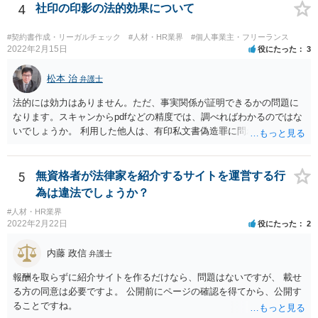
く。）であることその他の内閣府令で定める要件を満たすものは、為
形式的な回答になりますが、形式的には、「雇用関係」の成立のあっ
4
社印の印影の法的効果について
替取引に該当するものとする
せんではなくとも、実質的には「雇用関係」の成立のあっせんといえ
る場合には、職業紹介に該当すると判断される可能性があります。 こ
#契約書作成・リーガルチェック
#人材・HR業界
#個人事業主・フリーランス
の判断は、広範にかつ厳格に行われるので、実質的にみても、問題な
2022年2月15日
役にたった
3
いといえるかには十分注意する必要があります。 また、業務委託契約
のあっせんは、事業主間の商取引を仲介することになりますので、分
松本 治
弁護士
野によっては、何らかの許認可等が必要となる可能性がある点にも注
法的には効力はありません。ただ、事実関係が証明できるかの問題に
意が必要です。 いずれにしても、慎重に検討、対応いただいた方がよ
なります。スキャンからpdfなどの精度では、調べればわかるのではな
いものと存じますので、一度弁護士にご相談いただき、全体的なリー
いでしょうか。 利用した他人は、有印私文書偽造罪に問われることに
ガルチェックをしていただくことをお勧めいたします。
なります。それなりの重罪ですので、その抑止力にも期待することに
なるでしょう。
5
無資格者が法律家を紹介するサイトを運営する行
為は違法でしょうか？
#人材・HR業界
2022年2月22日
役にたった
2
内藤 政信
弁護士
報酬を取らずに紹介サイトを作るだけなら、問題はないですが、 載せ
る方の同意は必要ですよ。 公開前にページの確認を得てから、公開す
ることですね。