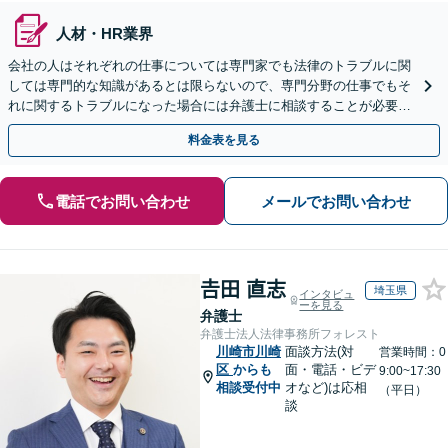
人材・HR業界
会社の人はそれぞれの仕事については専門家でも法律のトラブルに関
しては専門的な知識があるとは限らないので、専門分野の仕事でもそ
れに関するトラブルになった場合には弁護士に相談することが必要不
可欠だと思います。銀座駅1分、100社超の実績。
料金表を見る
電話でお問い合わせ
メールでお問い合わせ
𠮷田 直志
埼玉県
インタビュ
ーを見る
弁護士
弁護士法人法律事務所フォレスト
川崎市川崎
面談方法(対
営業時間：0
区
からも
面・電話・ビデ
9:00~17:30
相談受付中
オなど)は応相
（平日）
談