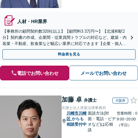
人材・HR業界
【事務所の顧問契約数320社以上】【顧問料3.3万円〜】【北浦和駅2
分】契約書の作成、企業間・従業員間トラブルの対応など。建築・内
装業・不動産、飲食業など幅広い業界に対応できます【企業・個人事
業主の方初回面談無料】
料金表を見る
電話でお問い合わせ
メールでお問い合わせ
加藤 卓
弁護士
大阪府
弁護士法人啓葉法律事務所
川崎市川崎
面談方法(対
営業時間：0
区
からも
面・電話・ビデ
9:00~20:00
相談受付中
オなど)は応相
（平日）
談