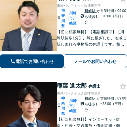
川崎パシフィック法律事務所
神
川崎駅
か
営業時間：09:00
川崎
奈
~20:00（平日）
ら徒歩1
市川
|
川
分
崎区
県
【初回相談無料】【電話相談可】【川
崎駅徒歩1分】川崎に根ざした、地域に
親しまれる事務所の弁護士です。相
続・交通事故・借金問題など親身にな
って対応致します。クチコミ・リピー
電話でお問い合わせ
メールでお問い合わせ
ターの方多数。お気軽にご相談くださ
い。
稲葉 進太郎
弁護士
川崎パシフィック法律事務所
神
川崎駅
か
営業時間：09:00
川崎
奈
~22:00（平日）
ら徒歩1
市川
|
川
分
崎区
県
【初回相談無料】インターネット関
係・相続・交通事故・借金問題・離