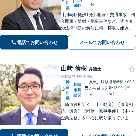
市川
|
川
分
崎区
県
【川崎駅徒歩1分】相続・交通事故・借
金問題・離婚・刑事事件など、皆さま
の法律問題の解決に精一杯取り組みま
す。持ち前のバイタリティとフットワ
ークの軽さに自信あり。費用の負担を
電話でお問い合わせ
メールでお問い合わせ
最小限にするよう努めています。【地
元密着】クチコミ・リピーター多数。
山﨑 倫樹
弁護士
川村篤志法律事務所
神
京急川崎駅
営業時間：09:3
川崎
奈
0~18:00（平
から徒歩6
市川
|
川
日）
分
崎区
県
川崎市役所近く 【不動産】【遺産相
続・遺言】【離婚・家事事件】【中小
企業法務】を中心に取り扱っていま
す。分かりやすい説明を心がけていま
す。ぜひご相談ください