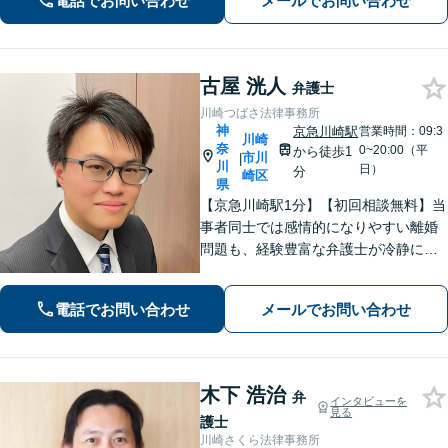
電話でお問い合わせ
メールでお問い合わせ
古屋 洸人
弁護士
川崎つばさ法律事務所
神
京急川崎駅
営業時間：09:3
川崎
奈
0~20:00（平
から徒歩1
市川
|
川
日）
分
崎区
県
【京急川崎駅1分】【初回相談無料】当
事者同士では感情的になりやすい離婚
問題も、経験豊富な弁護士が冷静に解
決へと導きます。相続問題では「争
族」に発展する前に、ぜひ私にご相談
電話でお問い合わせ
メールでお問い合わせ
ください。ご家族の状況を整理し、最
適な解決策を一緒に見出しましょう。
木下 浩治
弁
インタビューを
見る
護士
川崎さくら法律事務所