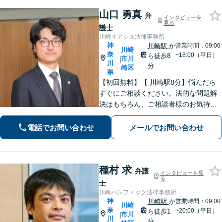
山口 勇真
弁
インタビューを
見る
護士
川崎オアシス法律事務所
神
川崎駅
か
営業時間：09:00
川崎
奈
~18:00（平日）
ら徒歩8
市川
|
川
分
崎区
県
【初回無料】【 川崎駅8分】悩んだら
すぐにご相談ください。法的な問題解
決はもちろん、ご相談者様のお気持ち
まで徹底サポートします。不安を和ら
げる「レスポンスの速さ」と「二人三
電話でお問い合わせ
メールでお問い合わせ
脚」の姿勢で解決まで伴走いたします
ので安心してお任せください。【WEB
面談】
種村 求
弁護
インタビューを見
る
士
川崎パシフィック法律事務所
神
川崎駅
か
営業時間：09:00
川崎
奈
~20:00（平日）
ら徒歩1
市川
|
川
分