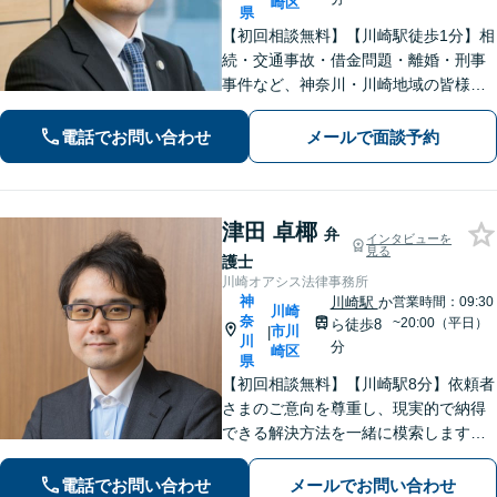
崎区
県
【初回相談無料】【川崎駅徒歩1分】相
続・交通事故・借金問題・離婚・刑事
事件など、神奈川・川崎地域の皆様の
法律問題を解決すべく、親身になって
取り組みます。クチコミ・リピーター
電話でお問い合わせ
メールで面談予約
の方も多数。お気軽にお問い合わせ下
さい。
津田 卓椰
弁
インタビューを
見る
護士
川崎オアシス法律事務所
神
川崎駅
か
営業時間：09:30
川崎
奈
~20:00（平日）
ら徒歩8
市川
|
川
分
崎区
県
【初回相談無料】【川崎駅8分】依頼者
さまのご意向を尊重し、現実的で納得
できる解決方法を一緒に模索します
【離婚問題】調停・訴訟対応に豊富な
実績あり。人生の再出発を全力で応援
電話でお問い合わせ
メールでお問い合わせ