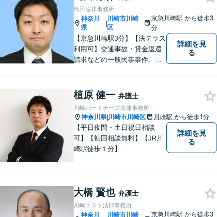
島田法律事務所
京急川崎駅
から徒歩3
神奈川
川崎市川崎
|
県
区
分
【京急川崎駅3分】【法テラス
詳細を見
利用可】交通事故・貸金返還
る
請求などの一般民事事件、離
婚事件・遺産分割事件等の家
事事件、任意整理・破産・個
人再生などの債務整理事件、
植原 健一
弁護士
さらには刑事事件等幅広い分
川崎パートナーズ法律事務所
野を取り扱っております。お
神奈川県
川崎市川崎区
川崎駅
から徒歩1分
|
気軽にご相談ください【休
【平日夜間・土日祝日相談
詳細を見
日・夜間相談可】
可】【初回相談無料】【JR川
る
崎駅徒歩１分】
大橋 賢也
弁護士
川崎エスト法律事務所
京急川崎駅
から徒歩3
神奈川
川崎市川崎