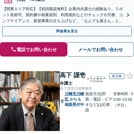
【関東エリア対応】【初回面談無料】企業内弁護士の経験あり。スポ
ット依頼可。契約書や就業規則、利用規約などのチェックや労務、コ
ンプライアンス、新規事業の立ち上げなど、「なんでも屋さん」とし
てオールマイティに対応します【休日・夜間面談可】
料金表を見る
電話でお問い合わせ
メールでお問い合わせ
高下 謹壱
東京都
インタビュ
ーを見る
弁護士
高下謹壱法律事務所
川崎市川崎
面談方法(対
営業時間：0
区
からも
面・電話・ビデ
0:00~23:59
相談受付中
オなど)は応相
（平日）
談