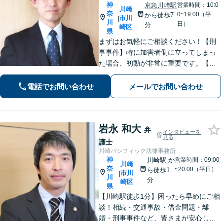
神
京急川崎駅
営業時間：10:0
川崎
奈
0~19:00（平
から徒歩7
市川
|
川
日）
分
崎区
県
まずはお気軽にご相談ください！【刑
事事件】特に加害者側に立ってしまっ
た場合、初動が非常に重要です。【借
金・債務整理】あなたに最適な債務整
理をご提案します。【離婚問題】協
電話でお問い合わせ
メールでお問い合わせ
議・調停、不貞慰謝料、財産分与、養
育費など。
岩永 和大
弁
インタビューを
見る
護士
川崎パシフィック法律事務所
神
川崎駅
か
営業時間：09:00
川崎
奈
~20:00（平日）
ら徒歩1
市川
|
川
分
崎区
県
【川崎駅徒歩1分】困ったら早めにご相
談！相続・交通事故・借金問題・離
婚・刑事事件など、皆さまが安心して