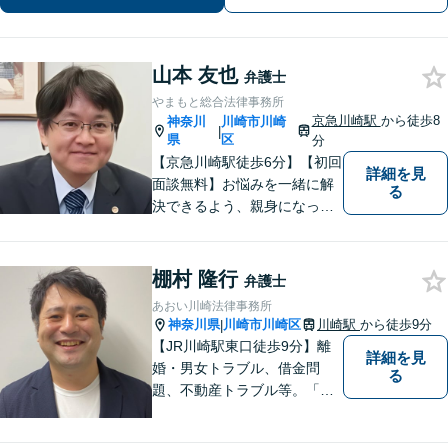
いたします【借金問題】状況を整理
し、最適な解決方法を提案します【休
日面談可】
山本 友也
弁護士
やまもと総合法律事務所
京急川崎駅
から徒歩8
神奈川
川崎市川崎
|
県
区
分
【京急川崎駅徒歩6分】【初回
詳細を見
面談無料】お悩みを一緒に解
る
決できるよう、親身になっ
て、丁寧にご対応させて頂く
よう心掛けております。交通
事故／相続／離婚／労働／債
棚村 隆行
弁護士
務整理／刑事事件／企業法務
あおい川崎法律事務所
など、幅広く対応。【当日／
神奈川県
川崎市川崎区
川崎駅
から徒歩9分
|
夜間／休日対応可能】お気軽
【JR川崎駅東口徒歩9分】離
詳細を見
にご相談下さい。
婚・男女トラブル、借金問
る
題、不動産トラブル等。「弁
護士に相談してもいいのか
な」と迷われている方は躊躇