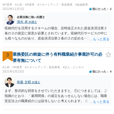
ないものに、あっせんしたりすることも違法ですから、問題になるか
#IT業界
#人材・HR業界
#スタートアップ・新規事業
#金融業界
と思います。
2022年11月2日
役にたった
2
企業法務に強い弁護士
清水 卓
弁護士
収納代行を活用するスキームの場合、近時改正された資金決済法第２
条の２の規定に留意が必要とされています。収納代行サービスの中に
も様々なものがあり、資金決済法第２条の２の定める一定の要件（内
閣府令で定める要件も含む）を満たす場合には、為替取引に該当する
ことが明らかにされました。 この資金決済法第２条の２の定める一
定の要件（内閣府令で定める要件も含む）については、該当条文を見
3
業務委託の斡旋に伴う有料職業紹介事業許可の必
るだけではなかなか理解し難いところがあるかと思いますし、この掲
要有無について
示板で回答するには限界がありますので、この分野に詳しそうな弁護
#人材・HR業界
#スタートアップ・新規事業
#法人・ビジネス
士の方に直接相談なさってみて下さい。 （資金決済法） 第二条の二
2021年3月23日
役にたった
4
金銭債権を有する者（以下この条において「受取人」という。）から
の委託、受取人からの金銭債権の譲受けその他これらに類する方法に
有森 文昭
弁護士
より、当該金銭債権に係る債務者又は当該債務者からの委託（二以上
の段階にわたる委託を含む。）その他これに類する方法により支払を
まず、形式的な回答をさせていただきますと、①につきましては、ご
行う者から弁済として資金を受け入れ、又は他の者に受け入れさせ、
指摘のとおり、「雇用関係」の成立をあっせんしない場合には、職業
当該受取人に当該資金を移動させる行為（当該資金を当該受取人に交
安定法上の職業紹介には該当しないと考えられます。 次に、②につい
付することにより移動させる行為を除く。）であって、受取人が個人
ては、「雇用関係」の成立をあっせんしない、その他のあっせん行為
（事業として又は事業のために受取人となる場合におけるものを除
は、職業安定法上の職業紹介には該当しないと考えられます。 以上が