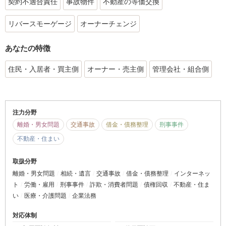
契約不適合責任
事故物件
不動産の等価交換
リバースモーゲージ
オーナーチェンジ
あなたの特徴
住民・入居者・買主側
オーナー・売主側
管理会社・組合側
注力分野
離婚・男女問題
交通事故
借金・債務整理
刑事事件
不動産・住まい
取扱分野
離婚・男女問題
相続・遺言
交通事故
借金・債務整理
インターネッ
ト
労働・雇用
刑事事件
詐欺・消費者問題
債権回収
不動産・住ま
い
医療・介護問題
企業法務
対応体制