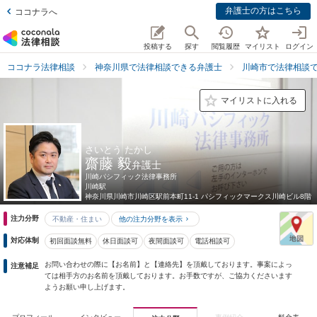
弁護士の方はこちら
ココナラへ
投稿する
探す
閲覧履歴
マイリスト
ログイン
ココナラ法律相談
神奈川県で法律相談できる弁護士
川崎市で法律相談
マイリストに入れる
さいとう たかし
齋藤 毅
弁護士
川崎パシフィック法律事務所
川崎駅
神奈川県
川崎市川崎区駅前本町11-1 パシフィックマークス川崎ビル8階
注力分野
不動産・住まい
他の注力分野を表示
対応体制
初回面談無料
休日面談可
夜間面談可
電話相談可
お問い合わせの際に【お名前】と【連絡先】を頂戴しております。事案によっ
注意補足
ては相手方のお名前を頂戴しております。お手数ですが、ご協力くださいます
ようお願い申し上げます。