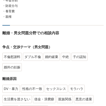
・年金分割
・財産分与
・養育費
・親権
離婚・男女問題分野での相談内容
争点・交渉テーマ（男女問題）
不倫慰謝料
ダブル不倫
婚約破棄
中絶
子の認知
婚外の妊娠
離婚原因
DV・暴力
性格の不一致
セックスレス
モラハラ
生活費を渡さない
借金・浪費癖
親族関係
悪意の遺棄