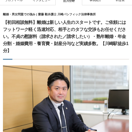
プロフィール
インタビュー
事例紹介
料金表
注力分野
離婚・男女問題での強み | 齋藤 毅弁護士 川崎パシフィック法律事務所
【初回相談無料】離婚は新しい人生のスタートです。ご依頼には
フットワーク軽く迅速対応、相手とのタフな交渉もお任せくださ
い。不貞の慰謝料（請求された／請求したい）・熟年離婚・年金
分割・婚姻費用・養育費・財産分与など実績多数。【川崎駅徒歩1
分】