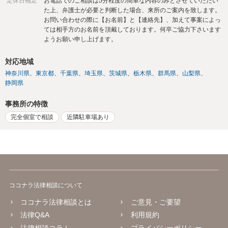
定休日補足
お電話でのご相談は5分程度の簡単な内容のみとさせていただい
た上、弁護士が必要と判断した場合、来所のご案内を致します。
お問い合わせの際に【お名前】と【連絡先】、加えて事案によっ
ては相手方のお名前を頂戴しております。何卒ご協力下さいます
ようお願い申し上げます。
対応地域
神奈川県
東京都
千葉県
埼玉県
茨城県
栃木県
群馬県
山梨県
静岡県
事務所の特徴
完全個室で相談
近隣駐車場あり
ココナラ法律相談について
ココナラ法律相談とは
ご意見・ご要望
法律Q&A
利用規約
法律相談コラム
プライバシーポリシー