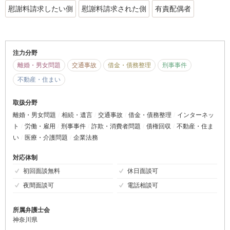
慰謝料請求したい側
慰謝料請求された側
有責配偶者
注力分野
離婚・男女問題
交通事故
借金・債務整理
刑事事件
不動産・住まい
取扱分野
離婚・男女問題
相続・遺言
交通事故
借金・債務整理
インターネッ
ト
労働・雇用
刑事事件
詐欺・消費者問題
債権回収
不動産・住ま
い
医療・介護問題
企業法務
対応体制
初回面談無料
休日面談可
夜間面談可
電話相談可
所属弁護士会
神奈川県