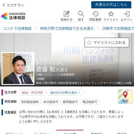
弁護士の方はこちら
ココナラへ
投稿する
探す
閲覧履歴
マイリスト
ログイン
ココナラ法律相談
神奈川県で法律相談できる弁護士
川崎市で法律相談
マイリストに入れる
さいとう たかし
齋藤 毅
弁護士
川崎パシフィック法律事務所
川崎駅
神奈川県
川崎市川崎区駅前本町11-1 パシフィックマークス川崎ビル8階
注力分野
離婚・男女問題
他の注力分野を表示
対応体制
初回面談無料
休日面談可
夜間面談可
電話相談可
お問い合わせの際に【お名前】と【連絡先】を頂戴しております。事案によっ
注意補足
ては相手方のお名前を頂戴しております。お手数ですが、ご協力くださいます
ようお願い申し上げます。