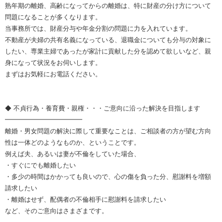
熟年期の離婚、高齢になってからの離婚は、特に財産の分け方について
問題になることが多くなります。
当事務所では、財産分与や年金分割の問題に力を入れています。
不動産が夫婦の共有名義になっている、退職金についても分与の対象に
したい、専業主婦であったが家計に貢献した分を認めて欲しいなど、親
身になって状況をお伺いします。
まずはお気軽にお電話ください。
◆ 不貞行為・養育費・親権・・・ご意向に沿った解決を目指します
━━━━━━━━━━━━
離婚・男女問題の解決に際して重要なことは、ご相談者の方が望む方向
性は一体どのようなものか、ということです。
例えば夫、あるいは妻が不倫をしていた場合、
・すぐにでも離婚したい
・多少の時間はかかっても良いので、心の傷を負った分、慰謝料を増額
請求したい
・離婚はせず、配偶者の不倫相手に慰謝料を請求したい
など、そのご意向はさまざまです。