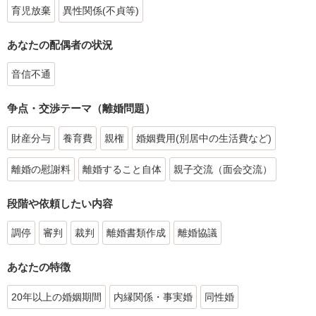
育児放棄
異性関係(不貞等)
あなたの配偶者の状況
音信不通
争点・交渉テーマ（離婚問題）
財産分与
養育費
親権
婚姻費用(別居中の生活費など)
離婚の慰謝料
離婚すること自体
親子交流（面会交流）
段階や依頼したい内容
調停
審判
裁判
離婚書類作成
離婚協議
あなたの特徴
20年以上の婚姻期間
内縁関係・事実婚
同性婚