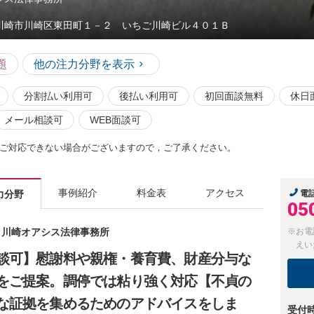
川崎市川崎区東田町１－２ いちご川崎ビル４０１Ｂ
題
他の注力分野を表示
分割払い利用可
後払い利用可
初回面談無料
休日
メール相談可
WEB面談可
ご対応できない場合がございますので，ご了承ください。
事例紹介
料金表
アクセス
力分野
電
05
士 川崎オアシス法律事務所
※お電
えい
談可】慰謝料や親権・養育費、財産分与な
をご提案。調停では粘り強く対応【不貞の
な証拠を集めるためのアドバイスをしま
受付