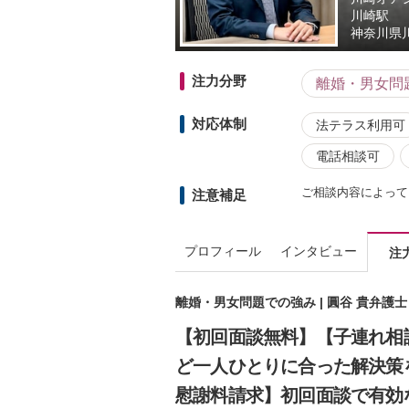
川崎駅
神奈川県
注力分野
離婚・男女問
対応体制
法テラス利用可
電話相談可
ご相談内容によって
注意補足
プロフィール
インタビュー
注
離婚・男女問題での強み | 圓谷 貴弁護
【初回面談無料】【子連れ相
ど一人ひとりに合った解決策
慰謝料請求】初回面談で有効