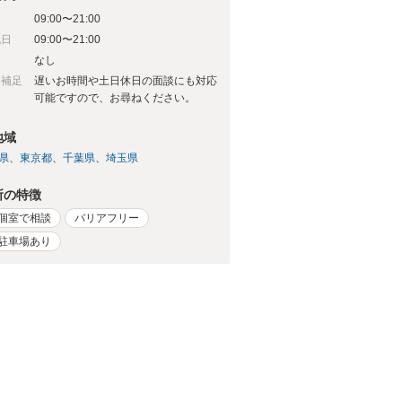
09:00〜21:00
祝日
09:00〜21:00
日
なし
日補足
遅いお時間や土日休日の面談にも対応
可能ですので、お尋ねください。
地域
県
東京都
千葉県
埼玉県
所の特徴
個室で相談
バリアフリー
駐車場あり