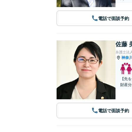
電話で面談予約
佐藤 
弁護士法
神奈
【先を
財産分
電話で面談予約