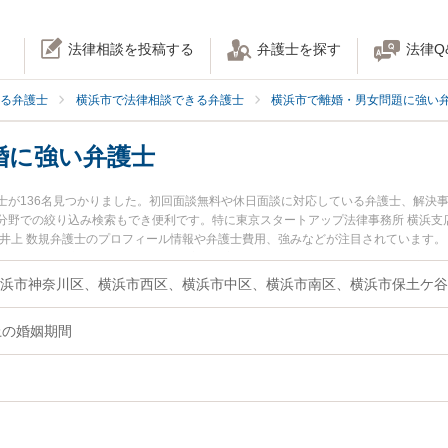
法律相談を投稿する
弁護士を探す
法律Q
る弁護士
横浜市で法律相談できる弁護士
横浜市で離婚・男女問題に強い
婚に強い弁護士
士が136名見つかりました。初回面談無料や休日面談に対応している弁護士、解決
分野での絞り込み検索もでき便利です。特に東京スタートアップ法律事務所 横浜支店
の井上 数規弁護士のプロフィール情報や弁護士費用、強みなどが注目されています
『熟年離婚・卒婚のトラブル解決の実績豊富な近くの弁護士を検索したい』『初回
の相談者さんにおすすめです。
上の婚姻期間