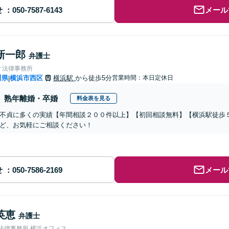
せ
メール
新一郎
弁護士
ィ法律事務所
川県
横浜市西区
横浜駅
から徒歩5分
営業時間：本日定休日
|
熟年離婚・卒婚
料金表を見る
不貞に多くの実績【年間相談２００件以上】【初回相談無料】【横浜駅徒歩５
ど、お気軽にご相談ください！
せ
メール
英恵
弁護士
nse法律事務所 横浜オフィス