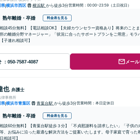
川県
横浜市西区
横浜駅
から徒歩3分
営業時間：00:00~23:59（土日祝日）
|
熟年離婚・卒婚
料金表を見る
相談45分無料】【電話相談OK】【夫婦カウンセラー資格あり】将来のこと
所の離婚分野マネージャー」「状況に合ったサポートプランをご用意」モラ
【子連れ相談可】
せ
メール
達也
弁護士
法律事務所
川県
横浜市青葉区
青葉台駅
から徒歩3分
営業時間：本日定休日
|
熟年離婚・卒婚
料金表を見る
相談60分無料】【青葉台駅徒歩３分】「不貞慰謝料を請求したい」「子供の
等、お悩みに沿った最適な解決方法をご提案いたします。母子家庭で育った
日相談可】