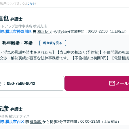
検索結果について詳しくは
こちら
)
進也
弁護士
ートアップ法律事務所 横浜支店
川県
横浜市神奈川区
横浜駅
から徒歩5分
営業時間：06:30~22:00（土日祝日）
|
熟年離婚・卒婚
料金表を見る
・浮気の慰謝料請求をされたら】【当日中の相談可(予約制)】不倫問題の相談
交渉・解決実績が豊富な法律事務所です。【不倫相談は初回0円】【電話相談
せ
メール
紀彦
弁護士
事務所 横浜オフィス
川県
横浜市西区
横浜駅
から徒歩3分
営業時間：00:00~23:59（土日祝日）
|