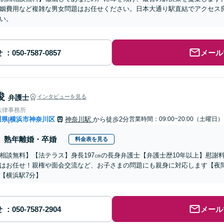
姻費用など複雑な男女問題はお任せください。日本大通り駅直結でアクセス
い。
せ
メール
俊
弁護士
インタビューを見る
法律事務所
川県
横浜市神奈川区
神奈川駅
から徒歩2分
営業時間：09:00~20:00（土曜日）
|
熟年離婚・卒婚
料金表を見る
相談無料】【法テラス】身長197㎝の長身弁護士【弁護士歴10年以上】慰謝
はお任せ！親権や面会交流など、お子さまの問題にも親身に対応します【夜
【横浜駅7分】
せ
メール