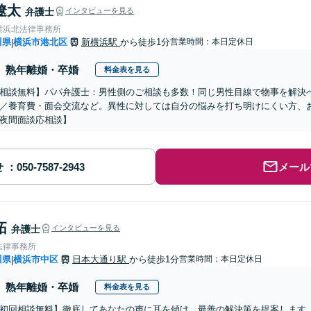
遼太
弁護士
インタビューを見る
横浜北法律事務所
川県
横浜市港北区
新横浜駅
から徒歩1分
営業時間：本日定休日
|
熟年離婚・卒婚
料金表を見る
相談無料】パパ弁護士：男性側のご相談も多数！同じ男性目線で物事を解決
／養育費・面会交流など。異性に対しては自分の悩みを打ち明けにくい方、お
夜間面談応相談】
せ
メール
拓
弁護士
インタビューを見る
法律事務所
川県
横浜市中区
日本大通り駅
から徒歩1分
営業時間：本日定休日
|
熟年離婚・卒婚
料金表を見る
初回相談無料】徹底してあなたの声に耳を傾け、最善の解決策を提案します