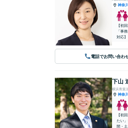
神奈
【初回
「事務
対応】
電話でお問い合わ
下山 
横浜青葉
神奈
【初回
たい」
間・土