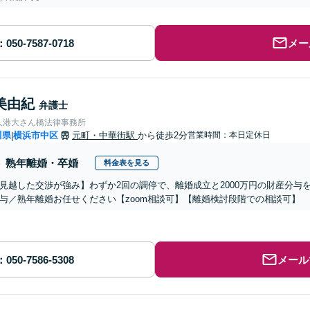
メー
美由紀
弁護士
人港大さん橋法律事務所
川県
横浜市中区
元町・中華街駅
から徒歩2分
営業時間：本日定休日
|
熟年離婚・卒婚
料金表を見る
見越した交渉が強み】わずか2回の調停で、離婚成立と2000万円の財産分与
与／熟年離婚お任せください【zoom相談可】【離婚検討段階での相談可】
メール