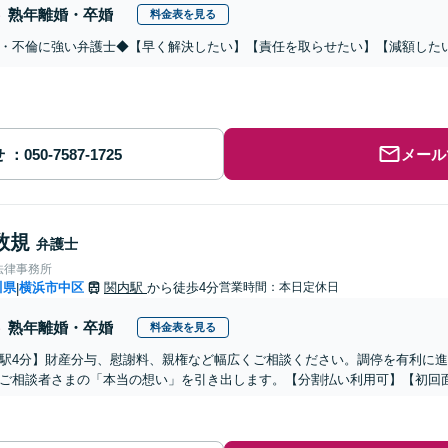
熟年離婚・卒婚
料金表を見る
・不倫に強い弁護士◆【早く解決したい】【責任を取らせたい】【減額した
せ
メール
数規
弁護士
法律事務所
川県
横浜市中区
関内駅
から徒歩4分
営業時間：本日定休日
|
熟年離婚・卒婚
料金表を見る
駅4分】財産分与、慰謝料、親権など幅広くご相談ください。調停を有利に
ご相談者さまの「本当の想い」を引き出します。【分割払い利用可】【初回面