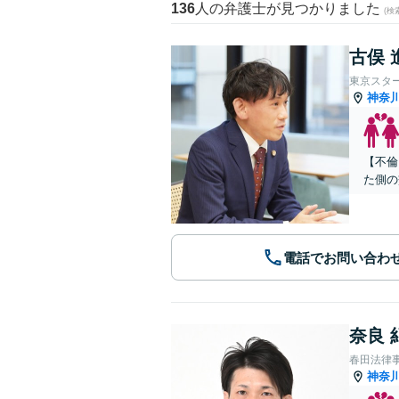
136
人の弁護士が見つかりました
(
古俣 
東京スタ
神奈
【不倫
た側の
電話でお問い合わ
奈良 
春田法律
神奈