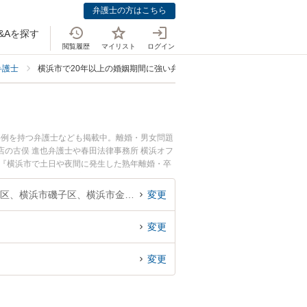
弁護士の方はこちら
&Aを探す
閲覧履歴
マイリスト
ログイン
弁護士
横浜市で20年以上の婚姻期間に強い弁護士
事例を持つ弁護士なども掲載中。離婚・男女問題
の古俣 進也弁護士や春田法律事務所 横浜オフ
。『横浜市で土日や夜間に発生した熟年離婚・卒
相談無料で熟年離婚・卒婚を法律相談できる横浜
神奈川県、横浜市鶴見区、横浜市神奈川区、横浜市西区、横浜市中区、横浜市南区、横浜市保土ケ谷区、横浜市磯子区、横浜市金沢区、横浜市港北区、横浜市戸塚区、横浜市港南区、横浜市旭区、横浜市緑区、横浜市瀬谷区、横浜市栄区、横浜市泉区、横浜市青葉区、横浜市都筑区
変更
変更
変更