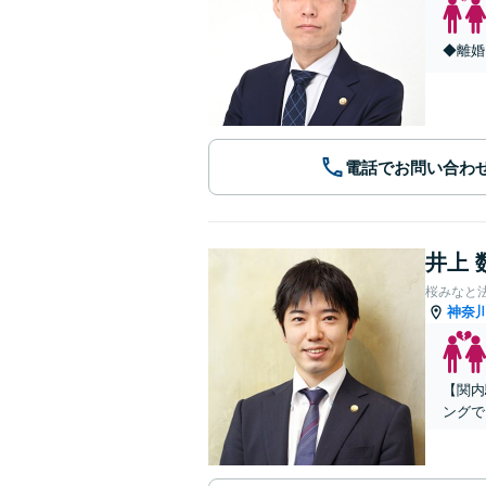
◆離婚
電話でお問い合わ
井上 
桜みなと
神奈
【関内
ングで