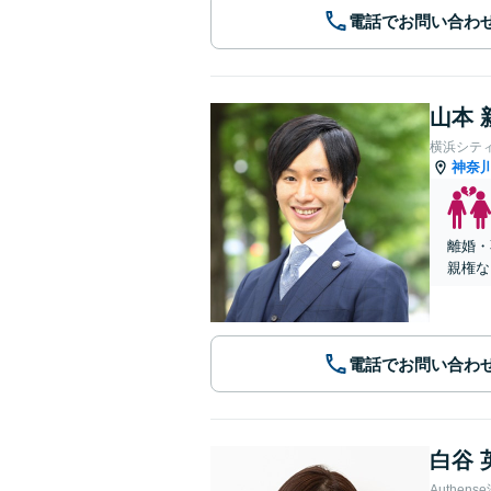
電話でお問い合わ
山本 
横浜シテ
神奈
離婚・
親権な
電話でお問い合わ
白谷 
Authe