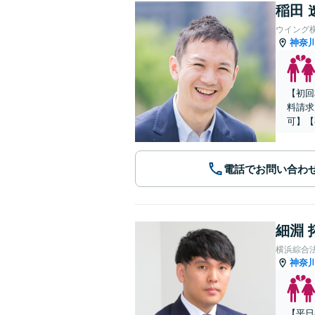
稲田 
ウイング
神奈
【初回
料請求
可】【
電話でお問い合わ
細淵 
横浜綜合
神奈
【平日