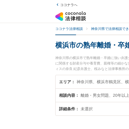
ココナラへ
ココナラ法律相談
神奈川県で法律相談でき
横浜市の熟年離婚・卒
神奈川県の横浜市で熟年離婚・卒婚に強い弁護
に関係する財産分与や養育費、親権等の細かな
ィスの奈良 紀彦弁護士、桜みなと法律事務所
婚のトラブルを今すぐに弁護士に相談したい』
市内の弁護士に相談予約したい』などでお困り
エリア
相談内容
離婚・男女問題、20年以
詳細条件
未選択