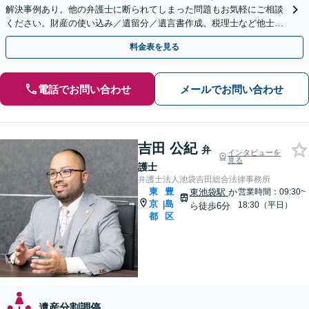
解決事例あり。他の弁護士に断られてしまった問題もお気軽にご相談
ください。財産の使い込み／遺留分／遺言書作成。税理士など他士業
との連携あり。丁寧なヒアリングに定評があります。
料金表を見る
電話でお問い合わせ
メールでお問い合わせ
吉田 公紀
弁
インタビューを
見る
護士
弁護士法人池袋吉田総合法律事務所
東
豊
東池袋駅
か
営業時間：09:30~
京
島
|
18:30（平日）
ら徒歩6分
都
区
遺産分割調停