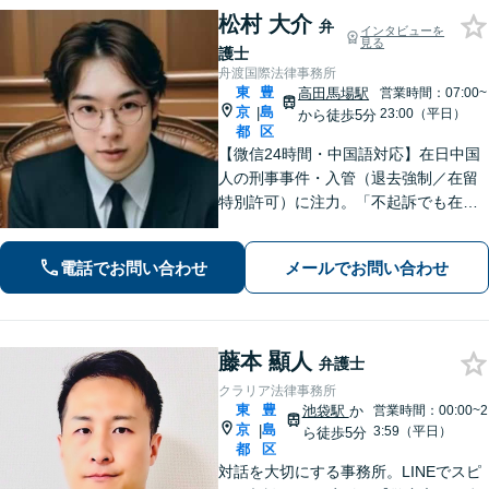
松村 大介
弁
インタビューを
見る
護士
舟渡国際法律事務所
東
豊
高田馬場駅
営業時間：07:00~
京
島
|
23:00（平日）
から徒歩5分
都
区
【微信24時間・中国語対応】在日中国
人の刑事事件・入管（退去強制／在留
特別許可）に注力。「不起訴でも在留
は守れない」——その一歩先まで見据
え、難関案件を最後まで闘う弁護士。
電話でお問い合わせ
メールでお問い合わせ
初回相談無料・全国対応。微信：mats
umura1119
藤本 顯人
弁護士
クラリア法律事務所
東
豊
池袋駅
か
営業時間：00:00~2
京
島
|
3:59（平日）
ら徒歩5分
都
区
対話を大切にする事務所。LINEでスピ