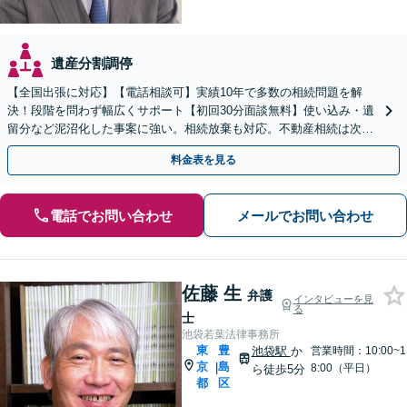
遺産分割調停
【全国出張に対応】【電話相談可】実績10年で多数の相続問題を解
決！段階を問わず幅広くサポート【初回30分面談無料】使い込み・遺
留分など泥沼化した事案に強い。相続放棄も対応。不動産相続は次世
代を見据えたご提案。生前対策もお任せを【大塚駅2分】
料金表を見る
電話でお問い合わせ
メールでお問い合わせ
佐藤 生
弁護
インタビューを見
る
士
池袋若葉法律事務所
東
豊
池袋駅
か
営業時間：10:00~1
京
島
|
8:00（平日）
ら徒歩5分
都
区