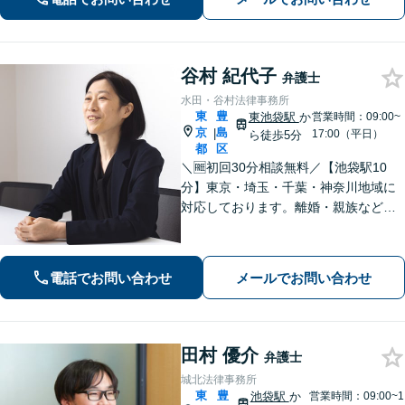
す。お気軽にご相談ください【Web相
談可】
谷村 紀代子
弁護士
水田・谷村法律事務所
東
豊
東池袋駅
か
営業時間：09:00~
京
島
|
17:00（平日）
ら徒歩5分
都
区
＼🆓初回30分相談無料／【池袋駅10
分】東京・埼玉・千葉・神奈川地域に
対応しております。離婚・親族などの
家事事件を中心に学校交渉事件、労働
事件などを担当してまいりました。家
庭内、学校内、職場内でのいじめ・ハ
電話でお問い合わせ
メールでお問い合わせ
ラスメントに積極対応。
田村 優介
弁護士
城北法律事務所
東
豊
池袋駅
か
営業時間：09:00~1