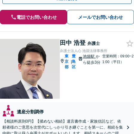
電話でお問い合わせ
メールでお問い合わせ
田中 浩登
弁護士
弁護士法人心 池袋法律事務所
東
豊
池袋駅
か
営業時間：09:00~2
京
島
|
1:00（平日）
ら徒歩3分
都
区
遺産分割調停
【相談料原則0円】【揉めない相続】遺言書作成・家族信託など、依
頼者様のご意思を次世代にしっかり引き継ぐことを第一に、相続を集
中的に取り扱う弁護士がサポートいたします。相続スキームのご提案