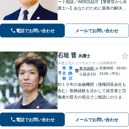
ード相談／WEB完結可【警察官から弁
護士へ】あなたのために最善の解決を
目指します。洞察力と交渉力を強み
に、相続問題、交通事故や離婚などの
民事から刑事事件まで幅広く支援【完
電話でお問い合わせ
メールでお問い合わせ
全個室】
石垣 晋
弁護士
弁護士法人コスモポリタン法律事務所
東
豊
東池袋駅
か
営業時間：09:00~
京
島
|
23:00（平日）
ら徒歩2分
都
区
約１０年の金融機関（債権回収会社も
含む）勤務経験を活かして経営者と労
働者の双方の視点でご相談にのりま
す。個人事業主、スタートアップ支援
も注力中。皆様のお仕事に関するお悩
みの解決策を一緒に考えていきます。
電話でお問い合わせ
メールでお問い合わせ