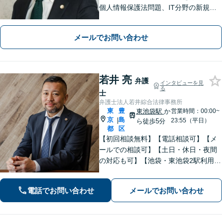
個人情報保護法問題、IT分野の新規サ
ービス導入サポートなど幅広いご相談
の対応経験あり。迅速なレスポンス・
メールでお問い合わせ
対応を心がけております【池袋4分】
【Web相談可】
若井 亮
弁護
インタビューを見
る
士
弁護士法人若井綜合法律事務所
東
豊
東池袋駅
か
営業時間：00:00~
京
島
|
23:55（平日）
ら徒歩5分
都
区
【初回相談無料】【電話相談可】【メ
ールでの相談可】【土日・休日・夜間
の対応も可】【池袋・東池袋2駅利用
可】風俗トラブル・男女トラブル・刑
事事件を中心に「個人」の方からのご
電話でお問い合わせ
メールでお問い合わせ
相談・ご依頼を幅広くお受けしており
ます。お気軽にお問い合わせくださ
い。