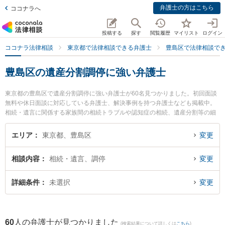
弁護士の方はこちら
ココナラへ
投稿する
探す
閲覧履歴
マイリスト
ログイン
ココナラ法律相談
東京都で法律相談できる弁護士
豊島区で法律相談で
豊島区の遺産分割調停に強い弁護士
東京都の豊島区で遺産分割調停に強い弁護士が60名見つかりました。初回面談
無料や休日面談に対応している弁護士、解決事例を持つ弁護士なども掲載中。
相続・遺言に関係する家族間の相続トラブルや認知症の相続、遺産分割等の細
かな分野での絞り込み検索もでき便利です。特にエイト総合法律事務所の永山
怜志弁護士やEarth＆法律事務所の竹中 翔弁護士、弁護士法人心 池袋法律事務
エリア
東京都、豊島区
変更
所の田中 浩登弁護士のプロフィール情報や弁護士費用、強みなどが注目されて
います。『豊島区で土日や夜間に発生した遺産分割調停のトラブルを今すぐに
相談内容
相続・遺言、調停
変更
弁護士に相談したい』『遺産分割調停のトラブル解決の実績豊富な近くの弁護
士を検索したい』『初回相談無料で遺産分割調停を法律相談できる豊島区内の
弁護士に相談予約したい』などでお困りの相談者さんにおすすめです。
詳細条件
未選択
変更
60
人の弁護士が見つかりました
(検索結果について詳しくは
こちら
)