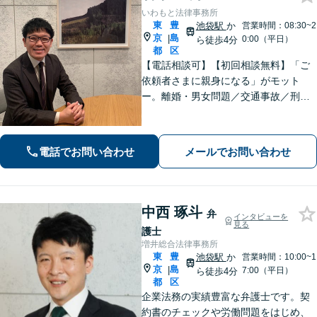
いわもと法律事務所
東
豊
池袋駅
か
営業時間：08:30~2
京
島
|
0:00（平日）
ら徒歩4分
都
区
【電話相談可】【初回相談無料】「ご
依頼者さまに親身になる」がモット
ー。離婚・男女問題／交通事故／刑事
事件はお任せください。常に依頼者さ
まに寄り添い、長期化しがちな複雑な
トラブルも解決まで尽力します【休
電話でお問い合わせ
メールでお問い合わせ
日・夜間相談可】【完全個室】【池袋
駅10分】
中西 琢斗
弁
インタビューを
見る
護士
増井総合法律事務所
東
豊
池袋駅
か
営業時間：10:00~1
京
島
|
7:00（平日）
ら徒歩4分
都
区
企業法務の実績豊富な弁護士です。契
約書のチェックや労働問題をはじめ、