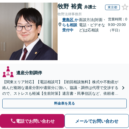
牧野 裕貴
弁護士
東京都
牧野法律事務所
営業時間：0
豊島区
か
面談方法(対面・
らも相談
電話・ビデオな
9:00~20:00
受付中
ど)は応相談
（平日）
遺産分割調停
【関東エリア対応】【電話相談可】【初回相談無料】株式や不動産が
絡んだ複雑な遺産分割や遺留分に強い。協議・調停は代理で交渉する
ので、ストレスも軽減【生前対策】遺言書・民事信託など、依頼者さ
まの希望に合わせて対応【夜間・休日面談可】
料金表を見る
電話でお問い合わせ
メールでお問い合わせ