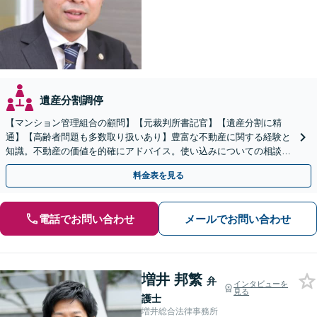
遺産分割調停
【マンション管理組合の顧問】【元裁判所書記官】【遺産分割に精
通】【高齢者問題も多数取り扱いあり】豊富な不動産に関する経験と
知識。不動産の価値を的確にアドバイス。使い込みについての相談も
多数。後見など高齢者の問題にも対応可
料金表を見る
電話でお問い合わせ
メールでお問い合わせ
増井 邦繁
弁
インタビューを
見る
護士
増井総合法律事務所