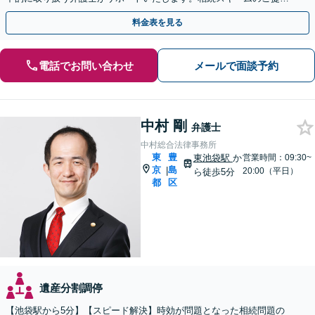
から遺言執行まで責任を持って対応させていただきます。
料金表を見る
電話でお問い合わせ
メールで面談予約
中村 剛
弁護士
中村総合法律事務所
東
豊
東池袋駅
か
営業時間：09:30~
京
島
|
20:00（平日）
ら徒歩5分
都
区
遺産分割調停
【池袋駅から5分】【スピード解決】時効が問題となった相続問題の