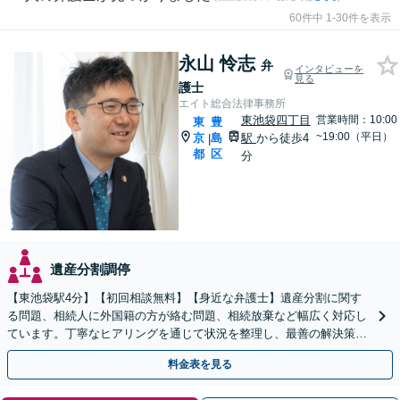
60件中 1-30件を表示
永山 怜志
弁
インタビューを
見る
護士
エイト総合法律事務所
東池袋四丁目
営業時間：10:00
東
豊
~19:00（平日）
京
島
駅
から徒歩4
|
都
区
分
遺産分割調停
【東池袋駅4分】【初回相談無料】【身近な弁護士】遺産分割に関す
る問題、相続人に外国籍の方が絡む問題、相続放棄など幅広く対応し
ています。丁寧なヒアリングを通じて状況を整理し、最善の解決策を
ご提案します。お困りの際はぜひ弁護士にご相談ください。
料金表を見る