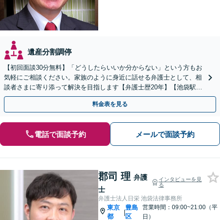
遺産分割調停
【初回面談30分無料】「どうしたらいいか分からない」という方もお
気軽にご相談ください。家族のように身近に話せる弁護士として、相
談者さまに寄り添って解決を目指します【弁護士歴20年】【池袋駅5
分】
料金表を見る
電話で面談予約
メールで面談予約
郡司 理
弁護
インタビューを見
る
士
弁護士法人日栄 池袋法律事務所
東京
豊島
営業時間：09:00~21:00（平
|
都
区
日）