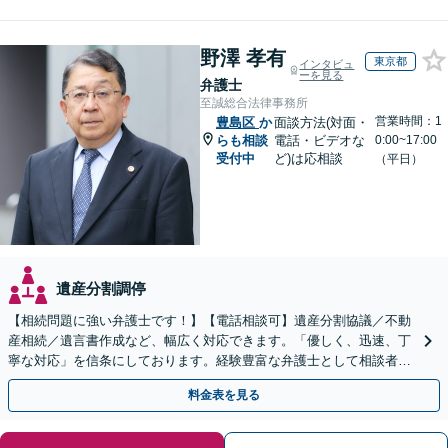
野澤 孝有
東京都
インタビュ
ーを見る
弁護士
至誠総合法律事務所
営業時間：1
豊島区
か
面談方法(対面・
らも相談
電話・ビデオな
0:00~17:00
受付中
ど)は応相談
（平日）
遺産分割調停
【相続問題に強い弁護士です！】【電話相談可】遺産分割協議／不動
産相続／遺言書作成など、幅広く対応できます。「優しく、迅速、丁
寧な対応」を信条にしております。経験豊富な弁護士として相談者様
のため全力を尽くします。お気軽にご相談ください。
料金表を見る