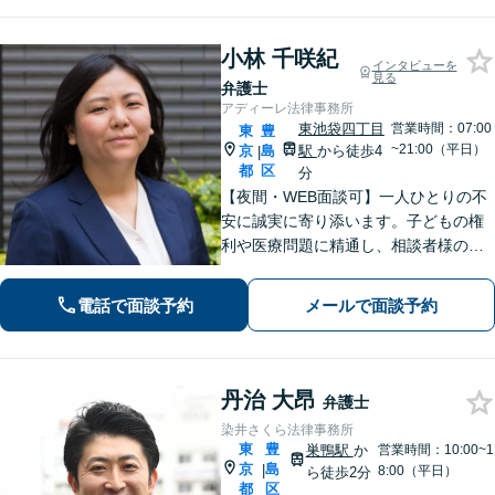
小林 千咲紀
インタビューを
見る
弁護士
アディーレ法律事務所
東池袋四丁目
営業時間：07:00
東
豊
~21:00（平日）
京
島
駅
から徒歩4
|
都
区
分
【夜間・WEB面談可】一人ひとりの不
安に誠実に寄り添います。子どもの権
利や医療問題に精通し、相談者様の
「前向きな再出発」を支えます。
電話で面談予約
メールで面談予約
丹治 大昂
弁護士
染井さくら法律事務所
東
豊
巣鴨駅
か
営業時間：10:00~1
京
島
|
8:00（平日）
ら徒歩2分
都
区