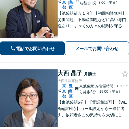
京
島
|
8:00（平日）
ら徒歩1分
都
区
【池袋駅徒歩１分】【初回相談無料】
労働問題、不動産問題などに高い専門
性あり。すべての方々の権利を守る熱
意をもった弁護士です。
電話でお問い合わせ
メールでお問い合わせ
大西 晶子
弁護士
大西法律事務所
東
豊
東池袋駅
か
営業時間：10:00~
京
島
|
19:00（平日）
ら徒歩5分
都
区
【東池袋駅5分】【電話相談可】【WE
B面談対応】ゴール設定から一緒に考
え、依頼者さまの気持ちを大切にした
解決をご提案「お一人で悩まずに些細
なことでもご相談ください」【休日・