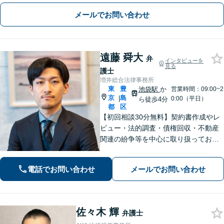
夜間相談可】
メールでお問い合わせ
遠藤 舜大
弁
インタビューを
見る
護士
増井総合法律事務所
東
豊
池袋駅
か
営業時間：09:00~2
京
島
|
0:00（平日）
ら徒歩4分
都
区
【初回相談30分無料】契約書作成やレ
ビュー・法的調査・債権回収・不動産
関連の紛争等を中心に取り扱っており
ます。依頼者さまのご意向を緻密に汲
み取りながら徹底した報連相によって
電話でお問い合わせ
メールでお問い合わせ
丁寧な対応を心掛けております。弁護
士業務の透明化に努めます。【池袋駅
徒歩4分】
佐々木 輝
弁護士