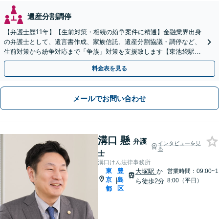
遺産分割調停
【弁護士歴11年】【生前対策・相続の紛争案件に精通】金融業界出身
の弁護士として、遺言書作成、家族信託、遺産分割協議・調停など、
生前対策から紛争対応まで「争族」対策を支援致します【東池袋駅2
分】【初回面談無料】
料金表を見る
メールでお問い合わせ
溝口 懸
弁護
インタビューを見
る
士
溝口けん法律事務所
東
豊
大塚駅
か
営業時間：09:00~1
京
島
|
8:00（平日）
ら徒歩2分
都
区