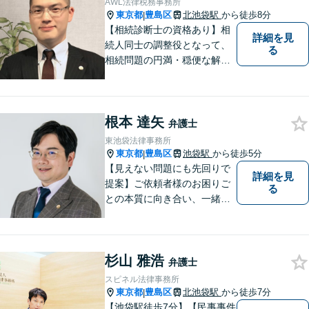
AWL法律税務事務所
東京都
豊島区
北池袋駅
から徒歩8分
|
【相続診断士の資格あり】相
詳細を見
続人同士の調整役となって、
る
相続問題の円満・穏便な解決
をサポート／遺留分侵害額請
求／相続人・相続財産調査／
遺言書作成／遺産分割相続放
根本 達矢
棄などお任せください【池袋8
弁護士
分】交通事故・借金問題にも
東池袋法律事務所
対応
東京都
豊島区
池袋駅
から徒歩5分
|
【見えない問題にも先回りで
詳細を見
提案】ご依頼者様のお困りご
る
との本質に向き合い、一緒に
未来を作ります。【マイナス
面を含めた丁寧な説明・対
応】人生やビジネスの「かか
杉山 雅浩
りつけ医」として、お気軽に
弁護士
ご相談ください。不動産・相
スピネル法律事務所
続問題もワンストップ対応
東京都
豊島区
北池袋駅
から徒歩7分
|
可！池袋駅徒歩5分
【池袋駅徒歩7分】【民事事件