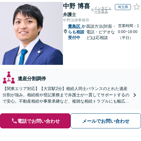
中野 博喜
埼玉県
インタビュ
ーを見る
弁護士
中野法律事務所
営業時間：1
豊島区
か
面談方法(対面・
らも相談
電話・ビデオな
0:00~18:00
受付中
ど)は応相談
（平日）
遺産分割調停
【関東エリア対応】【大宮駅2分】相続人同士バランスのとれた遺産
分割が強み。相続税や登記業務まで弁護士が一貫してサポートするの
で安心。不動産相続や事業承継など、複雑な相続トラブルにも幅広く
対応。【夜間・休日の相談可能】【オンライン相談可能】
電話でお問い合わせ
メールでお問い合わせ