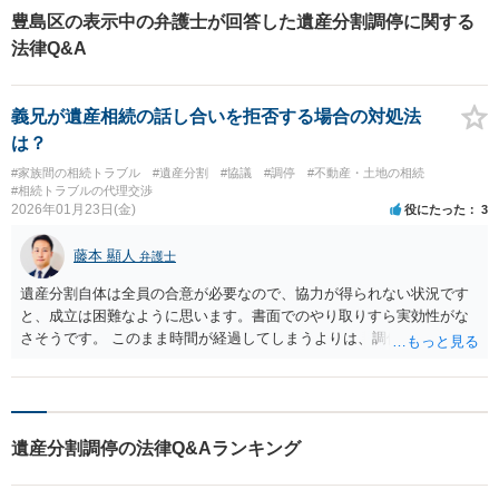
豊島区の表示中の弁護士が回答した遺産分割調停に関する
法律Q&A
義兄が遺産相続の話し合いを拒否する場合の対処法
は？
#家族間の相続トラブル
#遺産分割
#協議
#調停
#不動産・土地の相続
#相続トラブルの代理交渉
2026年01月23日(金)
役にたった
3
藤本 顯人
弁護士
遺産分割自体は全員の合意が必要なので、協力が得られない状況です
と、成立は困難なように思います。書面でのやり取りすら実効性がな
さそうです。 このまま時間が経過してしまうよりは、調停委員や裁判
官を交えて話しができる調停に進んだ方が無難なように思います。
遺産分割調停の法律Q&Aランキング