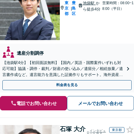
東
豊
池袋駅
か
営業時間：08:00~1
京
島
|
8:00（平日）
ら徒歩4分
都
区
遺産分割調停
【池袋駅4分】【初回面談無料】【国内／英語・国際案件いずれも対
応可能】協議・調停・裁判／財産の使い込み／遺留分／相続放棄／遺
言書作成など。遺言能力を意識した証拠作りもサポート。海外資産や
相続人が外国籍の場合もご相談を。【留学経験あり】
料金表を見る
電話でお問い合わせ
メールでお問い合わせ
石塚 大介
東京都
インタビュ