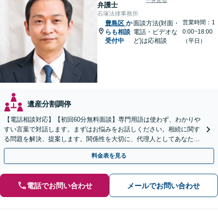
ーを見る
弁護士
石塚法律事務所
営業時間：1
豊島区
か
面談方法(対面・
らも相談
電話・ビデオな
0:00~18:00
受付中
ど)は応相談
（平日）
遺産分割調停
【電話相談対応】【初回60分無料面談】専門用語は使わず、わかりや
すい言葉で対話します。まずはお悩みをお話しください。相続に関す
る問題を解決、提案します。関係性を大切に、代理人としてあなたの
利益を守ります【夜間休日対応】【カード利用可】
料金表を見る
電話でお問い合わせ
メールでお問い合わせ