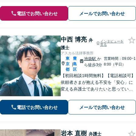
電話でお問い合わせ
メールでお問い合わせ
中西 博亮
弁
インタビューを
見る
護士
アスカル法律事務所
東
豊
池袋駅
か
営業時間：09:00~1
京
島
|
8:00（平日）
ら徒歩3分
都
区
【初回相談1時間無料】【電話相談可】
依頼者さまが抱える不安を「安心」に
変える弁護士でありたいと思っていま
す。話しやすい雰囲気作りを徹底し、
依頼者さまと密にコミュニケーション
電話でお問い合わせ
メールでお問い合わせ
を取ることを大切にしています。【休
日・夜間面談可】【メール・WEB相談
可】
岩本 直樹
弁護士