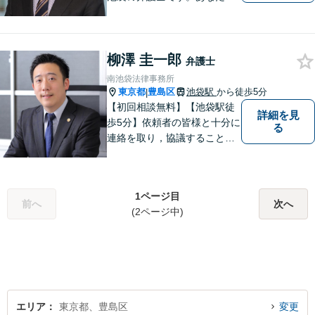
寄り添ったリーゲルサービス
を提供します。いち早く問題
を解決したい方は、ぜひご相
柳澤 圭一郎
談ください。
弁護士
南池袋法律事務所
東京都
豊島区
池袋駅
から徒歩5分
|
【初回相談無料】【池袋駅徒
詳細を見
歩5分】依頼者の皆様と十分に
る
連絡を取り，協議することを
こころがけています。話しや
すい環境を整えて事務所でお
待ちしておりますので、お困
1ページ目
りの方は、お気軽にご相談下
前へ
次へ
(2ページ中)
さい。
エリア
東京都、豊島区
変更