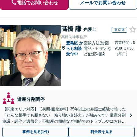
電話でお問い合わせ
メールでお問い合わせ
髙橋 謙
弁護士
東京都
髙橋法律事務所
営業時間：0
豊島区
か
面談方法(対面・
らも相談
電話・ビデオな
9:30~17:30
受付中
ど)は応相談
（平日）
遺産分割調停
【関東エリア対応】【初回相談無料】35年以上の弁護士経験で培った
「どんな相手でも臆さない、粘り強い交渉力」が強みです。遺産分割
協議・調停／遺留分／不動産の相続など相続でのトラブルやはお任せ
ください。遺言書や生前贈与など生前対策にも注力
事例を見る(1件)
料金表を見る