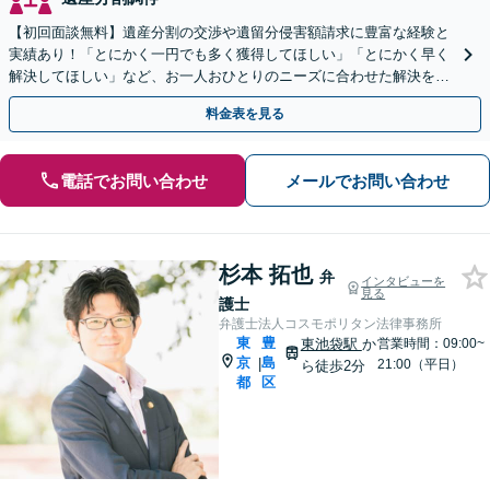
【初回面談無料】遺産分割の交渉や遺留分侵害額請求に豊富な経験と
実績あり！「とにかく一円でも多く獲得してほしい」「とにかく早く
解決してほしい」など、お一人おひとりのニーズに合わせた解決を目
指します【WEB面談可】
料金表を見る
電話でお問い合わせ
メールでお問い合わせ
杉本 拓也
弁
インタビューを
見る
護士
弁護士法人コスモポリタン法律事務所
東
豊
東池袋駅
か
営業時間：09:00~
京
島
|
21:00（平日）
ら徒歩2分
都
区