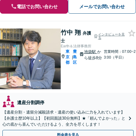
電話でお問い合わせ
メールでお問い合わせ
竹中 翔
弁護
インタビューを見
る
士
Earth＆法律事務所
東
豊
池袋駅
か
営業時間：07:00~2
京
島
|
3:00（平日）
ら徒歩8分
都
区
遺産分割調停
【遺産分割・遺留分減殺請求・遺産の使い込みに力を入れています】
【弁護士歴10年以上】【初回面談30分無料】★「頼んでよかった」と
心の底から喜んでいただけるよう、全力を尽くします！
料金表を見る