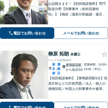
お話聴きます！【初回相談無料】専門
取扱分野【刑事事件（前科回避特
化）】【相続（遺産分割協議・遺言・
相続税等）】【離婚（慰謝料・財産分
与特化）】解決できないお悩みご相談
ください。「話しやすい」「相談しや
電話でお問い合わせ
メールでお問い合わせ
すい」弁護士。【巣鴨駅1分】
柳原 拓朗
弁護士
ウルク法律事務所
東
豊
巣鴨新田駅
営業時間：10:00~
京
島
|
19:00（平日）
から徒歩5分
都
区
【初回相談無料】【巣鴨新田駅5分】投
資詐欺などの詐欺問題／法人・個人の
債権回収／外国人の刑事事件や雇用問
題などのご相談を承ります。どんな内
容でもお話を丁寧にお聞きし、ご不安
を1日でも早く解消できるよう尽力しま
電話でお問い合わせ
メールでお問い合わせ