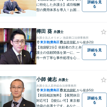
詳細を見
に特化した弁護士】成功報酬
る
型の費用体系を導入！お困り
ごとがあれば、まずはご相談
ください。「街の法律家」と
しての身近な事細かい事件ま
樽田 葵
で広く取り扱い、幅広い分野
弁護士
で実績あり！【完全個室対
弁護士法人オリオン 池袋東口法律事務所
応】
東京都
豊島区
吉祥寺駅
から徒歩2分
|
【池袋駅2分】依頼者の方と弁
詳細を見
護士の信頼関係を第一に、一
る
件一件丁寧な事件処理を心掛
けております。法的な問題を
多角的視点から分析し、その
抜本的解消を通じて依頼人の
小師 健志
利益を最大限に守れるよう、
弁護士
最善を尽くします。お困りご
弁護士法人若井綜合法律事務所
とはお気軽にご相談くださ
東京都
豊島区
東池袋駅
から徒歩5分
|
い！
【初回相談無料】【夜間休日
詳細を見
対応可】【後払い可】東京都
る
池袋の弁護士です。あなたに