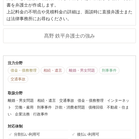
書を弁護士が作成します。
上記料金の不明点や見積料金の詳細は、面談時に直接弁護士また
は法律事務所にお尋ねください。
髙野 鉄平弁護士の強み
注力分野
借金・債務整理
相続・遺言
離婚・男女問題
刑事事件
交通事故
取扱分野
離婚・男女問題
相続・遺言
交通事故
借金・債務整理
インターネッ
ト
労働・雇用
刑事事件
詐欺・消費者問題
債権回収
不動産・住ま
い
企業法務
行政事件
対応体制
分割払い利用可
後払い利用可