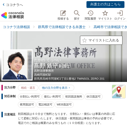
弁護士の方はこちら
ココナラへ
投稿する
探す
閲覧履歴
マイリスト
ログイン
ココナラ法律相談
群馬県で法律相談できる弁護士
高崎市で法律相談で
マイリストに入れる
たかの てっぺい
髙野 鉄平
弁護士
髙野法律事務所
高崎問屋町駅
群馬県
高崎市問屋町2丁目1番地2 TWINSOL ZERO 201
注力分野
相続・遺言
他の注力分野を表示
対応体制
分割払い利用可
後払い利用可
初回面談無料
休日面談可
夜間面談可
電話相談可
WEB面談可
初回相談は６０分まで無料となります。 分割払い・後払いは事案の内容に応
注意補足
じて柔軟に対応いたします。 休日面談・夜間面談は事前の予約が必要です。
電話でのご相談は概要のみを伺うもの（１０分程度）になります。