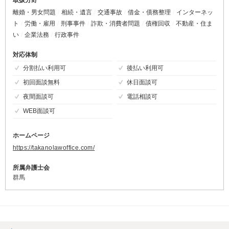
離婚・男女問題
相続・遺言
交通事故
借金・債務整理
インターネッ
ト
労働・雇用
刑事事件
詐欺・消費者問題
債権回収
不動産・住ま
い
企業法務
行政事件
対応体制
分割払い利用可
後払い利用可
初回面談無料
休日面談可
夜間面談可
電話相談可
WEB面談可
ホームページ
https://takanolawoffice.com/
所属弁護士会
群馬