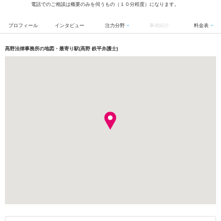
電話でのご相談は概要のみを伺うもの（１０分程度）になります。
プロフィール
インタビュー
注力分野
事例紹介
料金表
髙野法律事務所の地図・最寄り駅(髙野 鉄平弁護士)