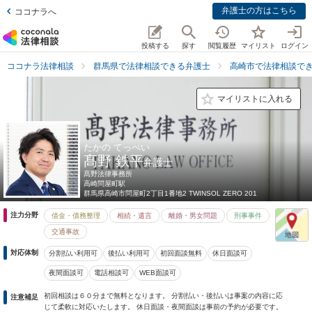
弁護士の方はこちら
ココナラへ
投稿する
探す
閲覧履歴
マイリスト
ログイン
ココナラ法律相談
群馬県で法律相談できる弁護士
高崎市で法律相談で
マイリストに入れる
たかの てっぺい
髙野 鉄平
弁護士
髙野法律事務所
高崎問屋町駅
群馬県
高崎市問屋町2丁目1番地2 TWINSOL ZERO 201
注力分野
借金・債務整理
相続・遺言
離婚・男女問題
刑事事件
交通事故
対応体制
分割払い利用可
後払い利用可
初回面談無料
休日面談可
夜間面談可
電話相談可
WEB面談可
初回相談は６０分まで無料となります。 分割払い・後払いは事案の内容に応
注意補足
じて柔軟に対応いたします。 休日面談・夜間面談は事前の予約が必要です。