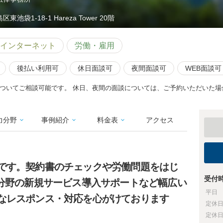
区東池袋1-18-1 Hareza Tower 20階
インターネット
労働・雇用
後払い利用可
休日面談可
夜間面談可
WEB面談可
ついてご相談可能です。 休日、夜間の面談については、ご予約いただいた場
力分野
事例紹介
料金表
アクセス
です。契約書のチェックや労働問題をはじ
受付
T分野の新規サービス導入サポートなど幅広い
平日
なレスポンス・対応を心がけております
定休
定休