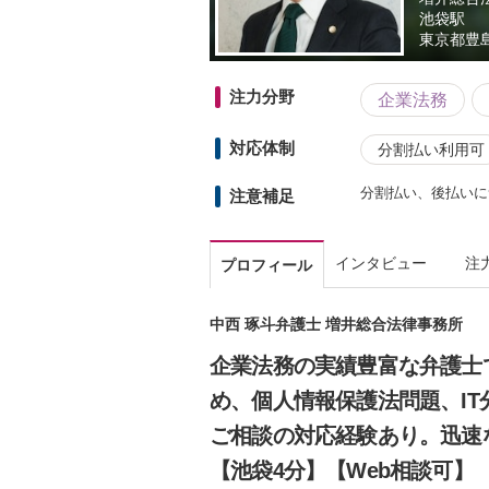
池袋駅
東京都
豊島
注力分野
企業法務
対応体制
分割払い利用可
分割払い、後払いに
注意補足
インタビュー
注
プロフィール
中西 琢斗弁護士 増井総合法律事務所
企業法務の実績豊富な弁護士
め、個人情報保護法問題、I
ご相談の対応経験あり。迅速
【池袋4分】【Web相談可】