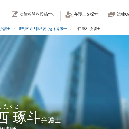
法律相談を投稿する
弁護士を探す
法律Q
弁護士
豊島区で法律相談できる弁護士
中西 琢斗 弁護士
し たくと
西 琢斗
弁護士
法律事務所