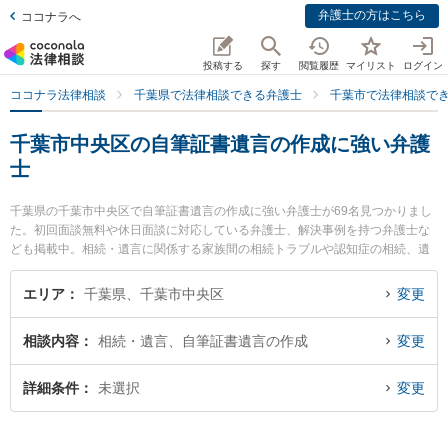
弁護士の方はこちら
ココナラへ
投稿する
探す
閲覧履歴
マイリスト
ログイン
ココナラ法律相談
千葉県で法律相談できる弁護士
千葉市で法律相談で
千葉市中央区の自筆証書遺言の作成に強い弁護
士
千葉県の千葉市中央区で自筆証書遺言の作成に強い弁護士が69名見つかりまし
た。初回面談無料や休日面談に対応している弁護士、解決事例を持つ弁護士な
ども掲載中。相続・遺言に関係する家族間の相続トラブルや認知症の相続、遺
産分割等の細かな分野での絞り込み検索もでき便利です。特に弁護士法人ALG
＆Associates 千葉法律事務所の大木 昌志弁護士やSfil法律事務所の塩澤 裕樹弁
エリア
千葉県、千葉市中央区
変更
護士、佐野総合法律事務所の川崎 仁寛弁護士のプロフィール情報や弁護士費
用、強みなどが注目されています。『千葉市中央区で土日や夜間に発生した自
相談内容
相続・遺言、自筆証書遺言の作成
変更
筆証書遺言の作成のトラブルを今すぐに弁護士に相談したい』『自筆証書遺言
の作成のトラブル解決の実績豊富な近くの弁護士を検索したい』『初回相談無
料で自筆証書遺言の作成を法律相談できる千葉市中央区内の弁護士に相談予約
詳細条件
未選択
変更
したい』などでお困りの相談者さんにおすすめです。