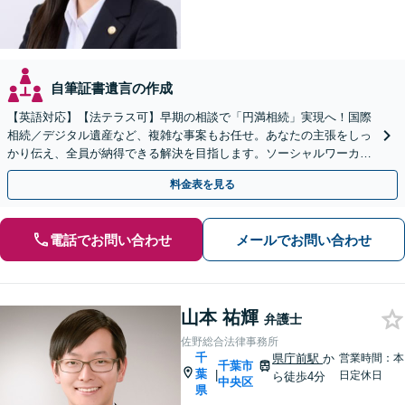
自筆証書遺言の作成
【英語対応】【法テラス可】早期の相談で「円満相続」実現へ！国際
相続／デジタル遺産など、複雑な事案もお任せ。あなたの主張をしっ
かり伝え、全員が納得できる解決を目指します。ソーシャルワーカー
兼司法書士と連携【WEB面談可】【24時間受付】
料金表を見る
電話でお問い合わせ
メールでお問い合わせ
山本 祐輝
弁護士
佐野総合法律事務所
千
県庁前駅
か
営業時間：本
千葉市
葉
|
日定休日
ら徒歩4分
中央区
県