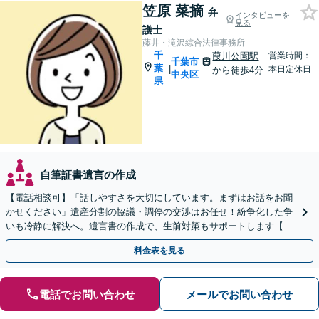
笠原 菜摘
弁
インタビューを
見る
護士
藤井・滝沢綜合法律事務所
千
葭川公園駅
営業時間：
千葉市
葉
|
本日定休日
から徒歩4分
中央区
県
自筆証書遺言の作成
【電話相談可】「話しやすさを大切にしています。まずはお話をお聞
かせください」遺産分割の協議・調停の交渉はお任せ！紛争化した争
いも冷静に解決へ。遺言書の作成で、生前対策もサポートします【夜
間・休日面談可】【葭川公園駅5分】
料金表を見る
電話でお問い合わせ
メールでお問い合わせ