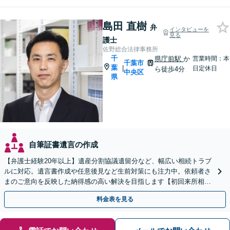
島田 直樹
弁
インタビューを
見る
護士
佐野総合法律事務所
千
県庁前駅
か
営業時間：本
千葉市
葉
|
日定休日
ら徒歩4分
中央区
県
自筆証書遺言の作成
【弁護士経験20年以上】遺産分割協議遺留分など、幅広い相続トラブ
ルに対応。遺言書作成や任意後見など生前対策にも注力中。依頼者さ
まのご意向を反映した納得感の高い解決を目指します【初回来所相談
無料】【電話相談・web面談可】【千葉中央駅5分】
料金表を見る