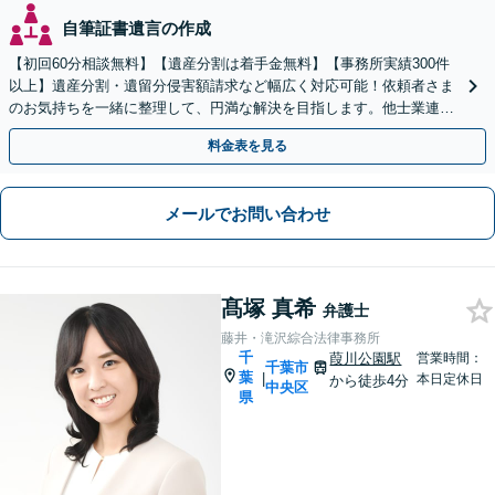
自筆証書遺言の作成
【初回60分相談無料】【遺産分割は着手金無料】【事務所実績300件
以上】遺産分割・遺留分侵害額請求など幅広く対応可能！依頼者さま
のお気持ちを一緒に整理して、円満な解決を目指します。他士業連携
でスピード解決【出張相談OK】
料金表を見る
メールでお問い合わせ
髙塚 真希
弁護士
藤井・滝沢綜合法律事務所
千
葭川公園駅
営業時間：
千葉市
葉
|
本日定休日
から徒歩4分
中央区
県