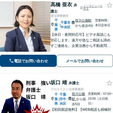
髙橋 亜衣
弁
インタビューを
見る
護士
渚法律事務所
千
葭川公園駅
営業時間：
千葉市
葉
|
本日定休日
から徒歩4分
中央区
県
【休日・夜間対応可】ビデオ面談にも
対応します。遠方や急なご相談も諦め
ずご連絡を。企業法務から不動産問
題、いじめなどの学校トラブル、借
金・債務整理など、オールラウンドに
電話でお問い合わせ
メールでお問い合わせ
対応します。特に労働関係の実績は豊
富です。【京成電鉄「千葉中央駅」5
分】
坂口 靖
弁護士
プロスペクト法律事務所
葭川公園
営業時間：07:00~
千
千葉
23:00（土日祝
葉
市中
駅
から徒
|
県
央区
日）
歩5分
【初回面談無料】【WEB相談も積極対