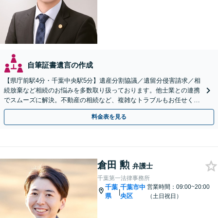
自筆証書遺言の作成
【県庁前駅4分・千葉中央駅5分】遺産分割協議／遺留分侵害請求／相
続放棄など相続のお悩みを多数取り扱っております。他士業との連携
でスムーズに解決。不動産の相続など、複雑なトラブルもお任せくだ
さい。【初回面談相談30分無料】
料金表を見る
倉田 勲
弁護士
千葉第一法律事務所
千葉
千葉市中
営業時間：09:00~20:00
|
県
央区
（土日祝日）