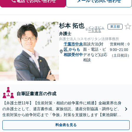
電話でお問い合わせ
メールでお問い合わせ
杉本 拓也
東京都
インタビュ
ーを見る
弁護士
弁護士法人コスモポリタン法律事務所
千葉市中央
面談方法(対
営業時間：0
区
からも
面・電話・ビ
9:00~21:00
相談受付中
デオなど)は応
（土日祝日）
相談
自筆証書遺言の作成
【弁護士歴11年】【生前対策・相続の紛争案件に精通】金融業界出身
の弁護士として、遺言書作成、家族信託、遺産分割協議・調停など、
生前対策から紛争対応まで「争族」対策を支援致します【東池袋駅2
分】【初回面談無料】
料金表を見る