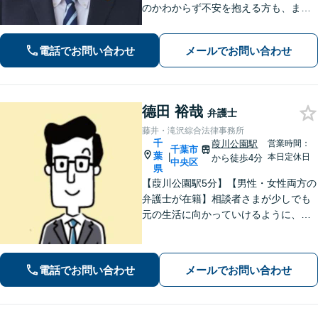
のかわからず不安を抱える方も、まず
はお気軽にご相談ください。交通事
故：軽微に見えるケガでも、裁判基準
電話でお問い合わせ
メールでお問い合わせ
で算定すれば賠償額が大幅に増額され
る可能性があります【土・夜間のご相
談可】
德田 裕哉
弁護士
藤井・滝沢綜合法律事務所
千
葭川公園駅
営業時間：
千葉市
葉
|
本日定休日
から徒歩4分
中央区
県
【葭川公園駅5分】【男性・女性両方の
弁護士が在籍】相談者さまが少しでも
元の生活に向かっていけるように、最
大限尽力させていただきます。まずは
お気軽にご相談ください。【事前予約
で休日・夜間面談可】【完全個室】
電話でお問い合わせ
メールでお問い合わせ