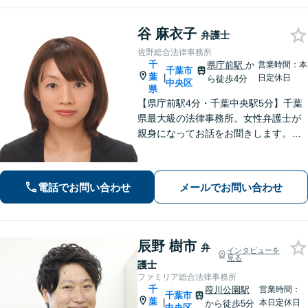
谷 麻衣子
弁護士
佐野総合法律事務所
千
県庁前駅
か
営業時間：本
千葉市
葉
|
日定休日
ら徒歩4分
中央区
県
【県庁前駅4分・千葉中央駅5分】千葉
県最大級の法律事務所。女性弁護士が
親身になってお話をお聞きします。不
動産トラブル／債権回収／債務整理な
ど身近な法律トラブルはお任せくださ
い。【初回相談30分無料】【夜間・休
電話でお問い合わせ
メールでお問い合わせ
日の相談可能】
辰野 樹市
弁
インタビューを
見る
護士
ファミリア総合法律事務所
千
葭川公園駅
営業時間：
千葉市
葉
|
本日定休日
から徒歩5分
中央区