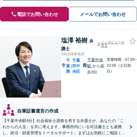
電話でお問い合わせ
メールでお問い合わせ
塩澤 裕樹
弁
インタビューを
見る
護士
Sfil法律事務所
千葉中央
営業時間：07:00~
千
千葉
22:00（土日祝
葉
市中
駅
から徒
|
県
央区
日）
歩3分
自筆証書遺言の作成
【千葉中央駅4分】社会福祉士資格を有する弁護士が、あなたの「こ
れからの人生」を共に考えます。事務所内にいる司法書士とも連携
し、終活・財産管理をトータルサポート。まずはお気軽にご相談くだ