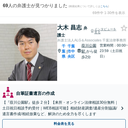
69
人の弁護士が見つかりました
(検索結果について詳しくは
こちら
)
69件中 1-30件を表示
大木 昌志
弁
インタビューを
見る
護士
弁護士法人ALG＆Associates 千葉法律事務所
葭川公園
営業時間：00:00~
千
千葉
23:59（土日祝
葉
市中
駅
から徒
|
県
央区
日）
歩2分
自筆証書遺言の作成
【『葭川公園駅』徒歩 2 分】【来所・オンライン法律相談30分無料｜
土日祝日相談予約受付｜WEB相談可能】相続財産調査/遺産分割協議/
遺言書作成/相続放棄など、解決のため全力を尽くします
料金表を見る