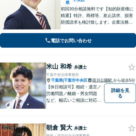
県
初回30分相談無料です【知的財産権に
精通】特許、商標等、差止請求、損害
賠償請求も検討致します。企業法務・
顧問契約・刑事事件・離婚・相続・不
動産など分野の区別なく、複雑・特殊
電話でお問い合わせ
な事案でも全力で対応します。千葉県
内に限らず、関東エリア内であれば出
張可
米山 和希
弁護士
千葉中央法律事務所
千葉県
千葉市中央区
葭川公園駅
から徒歩5分
|
【休日相談可】相続・遺言／
詳細を見
労働問題／離婚・男女問題
る
など、幅広いご相談に対応。
依頼者さまに丁寧に寄り添
い、納得できる解決を目指し
ます【複数弁護士在籍】複雑
朝倉 賢大
な内容の紛争も、事務所一丸
弁護士
となり解決までサポート【葭
藤井・滝沢綜合法律事務所