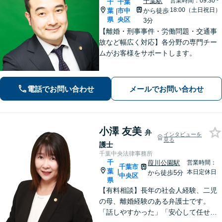
千葉駅
営業時間：09:30~
千
千葉
18:00（土日祝日）
葉
市中
から徒歩
|
県
央区
3分
【離婚・刑事事件・労働問題・交通事
故など幅広く対応】各分野の専門チー
ムがお客様をサポートします。
電話でお問い合わせ
メールでお問い合わせ
小澤 友美
弁
インタビューを
見る
護士
千葉中央法律事務所
千
葭川公園駅
営業時間：
千葉市
葉
|
本日定休日
から徒歩5分
中央区
県
【有料相談】長年の社会人経験、二児
の母、離婚経験のある弁護士です。
「話しやすかった」「安心して任せら