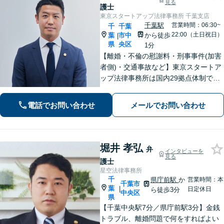
見る
護士
東京スタートアップ法律事務所 千葉支店
千葉駅
営業時間：06:30~
千
千葉
22:00（土日祝日）
葉
市中
から徒歩
|
県
央区
1分
【離婚・不倫の慰謝料・刑事事件(加害
者側)・交通事故など】東京スタートア
ップ法律事務所は国内29拠点体制で全
国対応！【ご自宅からの電話相談にも
対応(法律相談は完全予約制)】各分野で
電話でお問い合わせ
メールでお問い合わせ
専門性の高い弁護士が寄り添い解決を
サポートします。
堀井 孝弘
弁
インタビューを
見る
護士
星空法律事務所
千
県庁前駅
か
営業時間：本
千葉市
葉
|
日定休日
ら徒歩3分
中央区
県
【千葉中央駅7分／県庁前駅3分】金銭
トラブル、離婚問題で何をすればよい