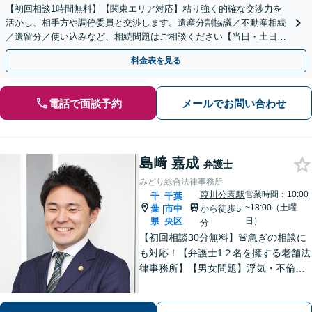
【初回相談1時間無料】【関東エリア対応】粘り強く的確な交渉力を
活かし、相手方や調停委員と交渉します。遺産分割協議／不動産相続
／遺留分／使い込みなど、相続問題はご相談ください【当日・土日対
応可】トラブル前の段階でも相談可。メール24時間受付
料金表を見る
電話で面談予約
メールでお問い合わせ
島﨑 嘉成
弁護士
みどり総合法律事務所
葭川公園駅
営業時間：10:00
千
千葉
~18:00（土曜
葉
市中
から徒歩5
|
県
央区
日）
分
【初回相談30分無料】🚨急ぎの相談に
も対応！【弁護士1２名を擁する老舗法
律事務所】【男女問題】浮気・不倫の
慰謝料・親権問題などご相談ください
【借金問題】最適な債務整理をご提案