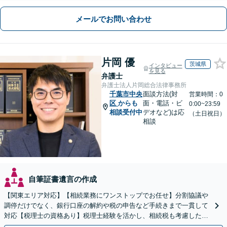
メールでお問い合わせ
片岡 優
茨城県
インタビュー
を見る
弁護士
弁護士法人片岡総合法律事務所
千葉市中央
面談方法(対
営業時間：0
区
からも
面・電話・ビ
0:00~23:59
相談受付中
デオなど)は応
（土日祝日）
相談
自筆証書遺言の作成
【関東エリア対応】【相続業務にワンストップでお任せ】分割協議や
調停だけでなく、銀行口座の解約や税の申告など手続きまで一貫して
対応【税理士の資格あり】税理士経験を活かし、相続税も考慮した相
続手続きもお任せください【初回相談無料】生前贈与も対応