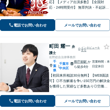
応】【メディア出演多数】【全国対
応・24時間受付】 無罪判決・不起訴多
数の“実力派”弁護士が直接対応！刑事弁
護に精通し、圧倒的な交渉力で最善の
結果へ。粘り強く、鋭く、そして迅速
電話でお問い合わせ
メールでお問い合わせ
に。明朗な料金体系で安心サポート。
町田 耀一
弁
インタビューを
見る
護士
佐野総合法律事務所
千
県庁前駅
か
営業時間：本
千葉市
葉
|
日定休日
ら徒歩4分
中央区
県
【初回来所相談30分無料】【WEB面談
可】◎不当解雇を争い150万円の解決金
を獲得した実績など多数あり◎労働、
不動産、離婚・男女問題などに対応。1
件1件、真摯に向き合うことを大切に、
電話でお問い合わせ
メールでお問い合わせ
丁寧なリーガルサービスを提供。ぜひ
ご相談ください。【県庁前駅4分】