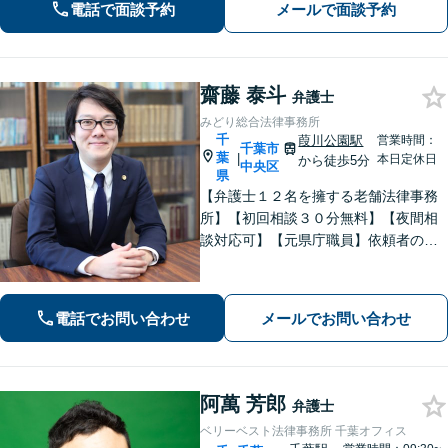
【債権回収】売掛金の回収はお任せ
電話で面談予約
メールで面談予約
【葭川公園駅5分／千葉中央駅10分】
齋藤 泰斗
弁護士
みどり総合法律事務所
千
葭川公園駅
営業時間：
千葉市
葉
|
本日定休日
から徒歩5分
中央区
県
【弁護士１２名を擁する老舗法律事務
所】【初回相談３０分無料】【夜間相
談対応可】【元県庁職員】依頼者の方
の一番身近な相談相手を目指していま
す。地域に信頼されている歴史のある
法律事務所です。
電話でお問い合わせ
メールでお問い合わせ
阿萬 芳郎
弁護士
ベリーベスト法律事務所 千葉オフィス