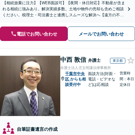
【相続放棄に注力】【WEB面談可】【夜間・休日対応】不動産が含ま
れる相続に強みあり。解決実績多数。土地や物件の売却も含めご相談
ください。税理士・司法書士と連携しスムーズな解決へ【遠方の不動
産もご相談ください】【初回相談30分1000円】
電話でお問い合わせ
メールでお問い合わせ
中西 敦信
弁護士
東京都
弁護士法人児玉明謙法律事務所
営業時
千葉市中央
面談方法(対面・
区
からも相
電話・ビデオな
間：本日
談受付中
ど)は応相談
定休日
自筆証書遺言の作成