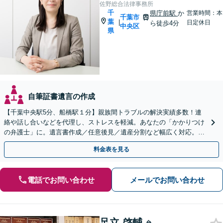
佐野総合法律事務所
千
県庁前駅
か
営業時間：本
千葉市
葉
|
日定休日
ら徒歩4分
中央区
県
自筆証書遺言の作成
【千葉中央駅5分、船橋駅１分】親族間トラブルの解決実績多数！連
絡や話し合いなどを代理し、ストレスを軽減。あなたの「かかりつけ
の弁護士」に。遺言書作成／任意後見／遺産分割など幅広く対応。お
気軽にご相談ください！【初回来所相談30分無料】
料金表を見る
電話でお問い合わせ
メールでお問い合わせ
足立 啓輔