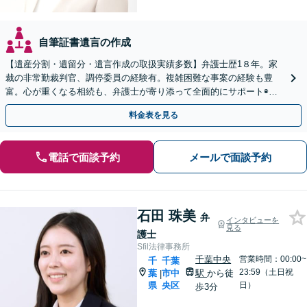
自筆証書遺言の作成
【遺産分割・遺留分・遺言作成の取扱実績多数】弁護士歴1８年。家
裁の非常勤裁判官、調停委員の経験有。複雑困難な事案の経験も豊
富。心が重くなる相続も、弁護士が寄り添って全面的にサポート◉オ
ンライン相談可◉ 【千葉駅徒歩13分】
料金表を見る
電話で面談予約
メールで面談予約
石田 珠美
弁
インタビューを
見る
護士
Sfil法律事務所
千葉中央
営業時間：00:00~
千
千葉
23:59（土日祝
葉
市中
駅
から徒
|
県
央区
日）
歩3分