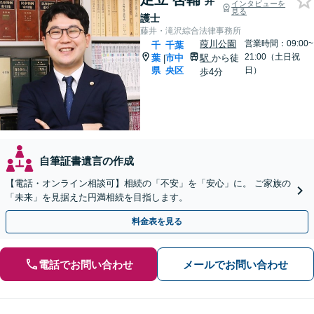
弁
インタビューを
見る
護士
藤井・滝沢綜合法律事務所
葭川公園
営業時間：09:00~
千
千葉
21:00（土日祝
葉
市中
駅
から徒
|
県
央区
日）
歩4分
自筆証書遺言の作成
【電話・オンライン相談可】相続の「不安」を「安心」に。 ご家族の
「未来」を見据えた円満相続を目指します。
料金表を見る
電話でお問い合わせ
メールでお問い合わせ