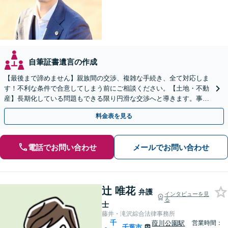
自筆証書遺言の作成
【最後まで諦めません】親族間の交渉、複雑な手続き、全て対応しま
す！不利な条件で合意してしまう前にご相談ください。【土地・不動
産】長期化している問題もできる限り円滑な交渉へと導きます。事業
承継／相続放棄も対応可能。【JR千葉駅近く】駐車場あり
料金表を見る
電話でお問い合わせ
メールでお問い合わせ
辻 唯花
弁護
インタビューを見
る
士
藤井・滝沢綜合法律事務所
千
葭川公園駅
営業時間：
千葉市