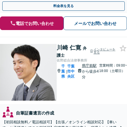
さい【休日・夜間相談可】【出張相談も柔軟に対応】
料金表を見る
電話でお問い合わせ
メールでお問い合わせ
川崎 仁寛
弁
インタビューを
見る
護士
佐野総合法律事務所
県庁前駅
営業時間：09:00~
千
千葉
18:00（土曜日）
葉
市中
から徒歩4
|
県
央区
分
自筆証書遺言の作成
【初回相談無料／電話相談可】【出張／オンライン相談対応】【車い