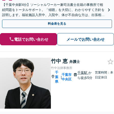
【千葉中央駅4分】ソーシャルワーカー兼司法書士在籍の事務所で相
続問題をトータルサポート。「傾聴」を大切に、わかりやすく方針を
説明します。福祉施設入所中、入院中、体が不自由な方は、出張相談
なども柔軟に対応します【休日／夜間面談OK】
料金表を見る
電話でお問い合わせ
メールでお問い合わせ
竹中 恵
弁護士
竹中法律事務所
千
千葉駅
か
営業時間：本
千葉市
葉
|
日定休日
ら徒歩5分
中央区
県