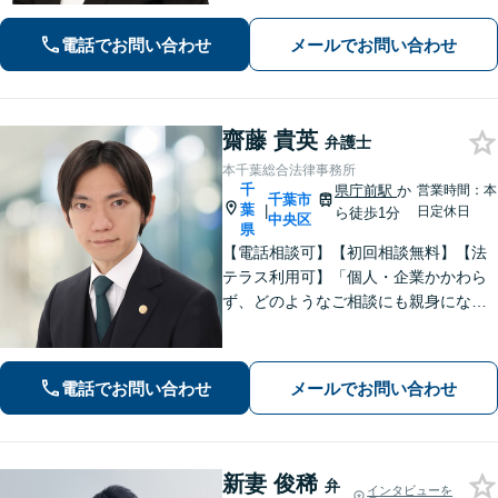
れた」といったお声を頂戴していま
す。最後まで話を遮らずにお聞きし、
電話でお問い合わせ
メールでお問い合わせ
丁寧な対応を心がけます。お気軽にご
相談ください【JR千葉駅15分、葭川公
園駅5分】
齋藤 貴英
弁護士
本千葉総合法律事務所
千
県庁前駅
か
営業時間：本
千葉市
葉
|
日定休日
ら徒歩1分
中央区
県
【電話相談可】【初回相談無料】【法
テラス利用可】「個人・企業かかわら
ず、どのようなご相談にも親身になっ
て対応します」企業法務／交通事故／
離婚問題／借金問題／刑事事件など、
幅広くサポート。【夜間・休日面談
電話でお問い合わせ
メールでお問い合わせ
可】【完全個室】【本千葉駅徒歩３
分】
新妻 俊稀
弁
インタビューを