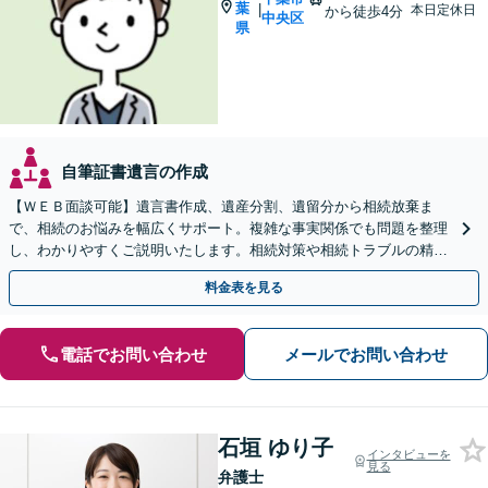
葉
|
本日定休日
から徒歩4分
中央区
県
自筆証書遺言の作成
【ＷＥＢ面談可能】遺言書作成、遺産分割、遺留分から相続放棄ま
で、相続のお悩みを幅広くサポート。複雑な事実関係でも問題を整理
し、わかりやすくご説明いたします。相続対策や相続トラブルの精神
的なご負担を減らし、最適な解決を目指します。
料金表を見る
電話でお問い合わせ
メールでお問い合わせ
石垣 ゆり子
インタビューを
見る
弁護士