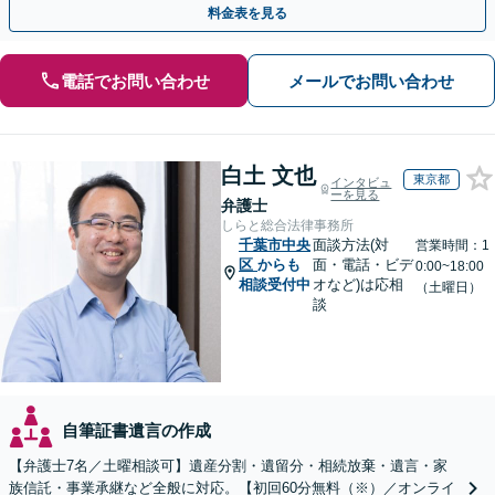
料金表を見る
電話でお問い合わせ
メールでお問い合わせ
白土 文也
東京都
インタビュ
ーを見る
弁護士
しらと総合法律事務所
千葉市中央
面談方法(対
営業時間：1
区
からも
面・電話・ビデ
0:00~18:00
相談受付中
オなど)は応相
（土曜日）
談
自筆証書遺言の作成
【弁護士7名／土曜相談可】遺産分割・遺留分・相続放棄・遺言・家
族信託・事業承継など全般に対応。【初回60分無料（※）／オンライ