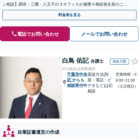
ン相談】調布・三鷹・八王子の３オフィスが連携※相続発生前のご相
談など有料相談になるものもございます。
料金表を見る
電話でお問い合わせ
メールでお問い合わせ
白鳥 佑記
弁護士
神奈川県
AYU総合法律事務所
千葉市中央
面談方法(対
営業時間：0
区
からも
面・電話・ビ
9:00~21:00
相談受付中
デオなど)は応
（土日祝日）
相談
自筆証書遺言の作成