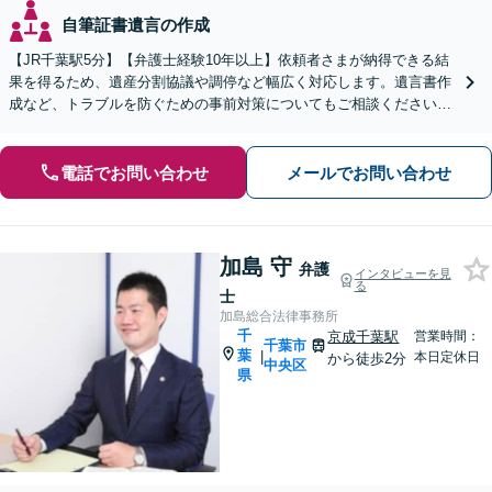
自筆証書遺言の作成
【JR千葉駅5分】【弁護士経験10年以上】依頼者さまが納得できる結
果を得るため、遺産分割協議や調停など幅広く対応します。遺言書作
成など、トラブルを防ぐための事前対策についてもご相談ください
【初回相談無料】
電話でお問い合わせ
メールでお問い合わせ
加島 守
弁護
インタビューを見
る
士
加島総合法律事務所
千
京成千葉駅
営業時間：
千葉市
葉
|
本日定休日
から徒歩2分
中央区
県