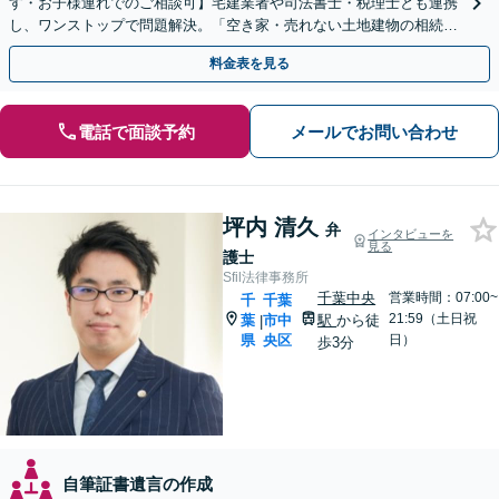
す・お子様連れでのご相談可】宅建業者や司法書士・税理士とも連携
し、ワンストップで問題解決。「空き家・売れない土地建物の相続／
権利関係が複雑な不動産相続もお任せください」
料金表を見る
電話で面談予約
メールでお問い合わせ
坪内 清久
弁
インタビューを
見る
護士
Sfil法律事務所
千葉中央
営業時間：07:00~
千
千葉
21:59（土日祝
葉
市中
駅
から徒
|
県
央区
日）
歩3分
自筆証書遺言の作成