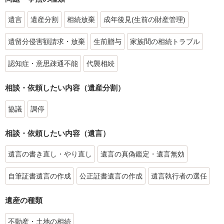
遺言
遺産分割
相続放棄
成年後見(生前の財産管理)
遺留分侵害額請求・放棄
生前贈与
家族間の相続トラブル
認知症・意思疎通不能
代襲相続
相談・依頼したい内容（遺産分割）
協議
調停
相談・依頼したい内容（遺言）
遺言の書き直し・やり直し
遺言の真偽鑑定・遺言無効
自筆証書遺言の作成
公正証書遺言の作成
遺言執行者の選任
遺産の種類
不動産・土地の相続