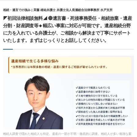
相続・遺言での強み | 斉藤 雄祐弁護士 弁護士法人長瀬総合法律事務所 水戸支所
◤初回法律相談無料◢ 🔴遺言書・死後事務委任・相続放棄・遺産
分割・財産調査等🔸幅広い事案に対応が可能です。遺産相続分野
に力を入れている弁護士が、ご相談から解決まで丁寧にサポート
いたします。まずはじっくりとお話ししてください。
相続人調査で隠れた相続人も特定。遺産の一部が不明・徹底的に調査。相続人が多い複雑な案