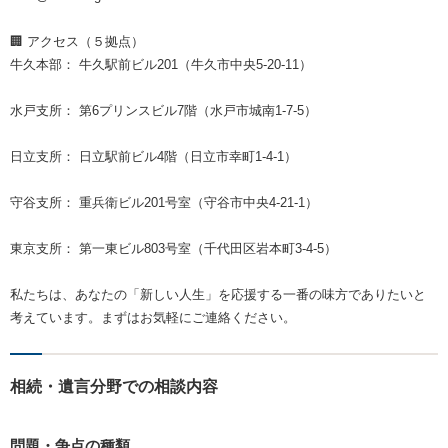
🏢 アクセス（５拠点）
牛久本部： 牛久駅前ビル201（牛久市中央5-20-11）
水戸支所： 第6プリンスビル7階（水戸市城南1-7-5）
日立支所： 日立駅前ビル4階（日立市幸町1-4-1）
守谷支所： 重兵衛ビル201号室（守谷市中央4-21-1）
東京支所： 第一東ビル803号室（千代田区岩本町3-4-5）
私たちは、あなたの「新しい人生」を応援する一番の味方でありたいと
考えています。まずはお気軽にご連絡ください。
相続・遺言分野での相談内容
問題・争点の種類