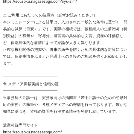
https://souzoku.nagasesogo.com/iryu-sim/
⚠️ ご利用にあたっての注意点（必ずお読みください）
本シミュレーターによる結果は、入力された一般的な条件に基づく「簡
易的な試算（目安）」です。実際の相続では、被相続人の生前贈与（特
別受益）の有無や、寄与分、遺言書の具体的な文言、資産の評価額な
ど、個別具体的な事情によって結論が大きく異なります。
正確な権利関係の把握や、将来の紛争を防ぐための具体的な対策につい
ては、個別事情をふまえた弁護士への直接のご相談を強くお勧めいたし
ます。
━━━━━━━━━━━━━━
🔷 メディア掲載実績と信頼の証
━━━━━━━━━━━━━━
当事務所の弁護士は、実務家向けの指南書『若手弁護士のための初動対
応の実務』の執筆や、各種メディアへの寄稿を行っております。確かな
知見に基づき、皆様の疑問を解消する情報を発信し続けています。
遺産相続専門サイト
https://souzoku.nagasesogo.com/