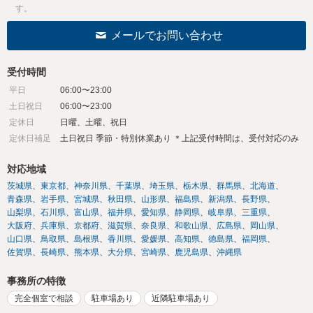
す。
メールでお問い合わせ
受付時間
平日
06:00〜23:00
土日祝日
06:00〜23:00
定休日
日曜、土曜、祝日
定休日補足
土日祝日 季節・特別休業あり ＊上記受付時間は、受付対応のみ
対応地域
茨城県
東京都
神奈川県
千葉県
埼玉県
栃木県
群馬県
北海道
青森県
岩手県
宮城県
秋田県
山形県
福島県
新潟県
長野県
山梨県
石川県
富山県
福井県
愛知県
静岡県
岐阜県
三重県
大阪府
兵庫県
京都府
滋賀県
奈良県
和歌山県
広島県
岡山県
山口県
鳥取県
島根県
香川県
愛媛県
高知県
徳島県
福岡県
佐賀県
長崎県
熊本県
大分県
宮崎県
鹿児島県
沖縄県
事務所の特徴
完全個室で相談
駐車場あり
近隣駐車場あり