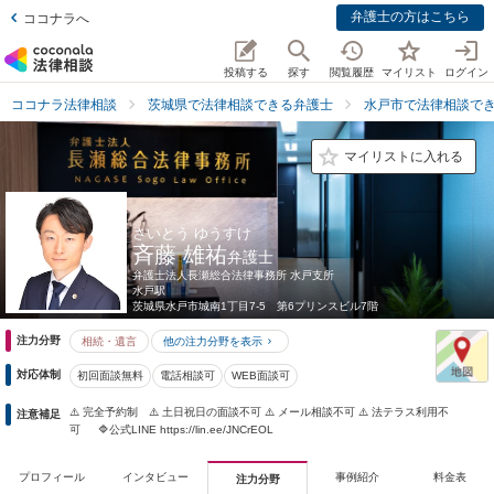
弁護士の方はこちら
ココナラへ
投稿する
探す
閲覧履歴
マイリスト
ログイン
ココナラ法律相談
茨城県で法律相談できる弁護士
水戸市で法律相談で
マイリストに入れる
さいとう ゆうすけ
斉藤 雄祐
弁護士
弁護士法人長瀬総合法律事務所 水戸支所
水戸駅
茨城県
水戸市城南1丁目7-5 第6プリンスビル7階
注力分野
相続・遺言
他の注力分野を表示
対応体制
初回面談無料
電話相談可
WEB面談可
⚠️ 完全予約制 ⚠️ 土日祝日の面談不可 ⚠️ メール相談不可 ⚠️ 法テラス利用不
注意補足
可 🔷公式LINE https://lin.ee/JNCrEOL
プロフィール
インタビュー
事例紹介
料金表
注力分野