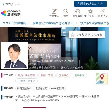
弁護士の方はこちら
ココナラへ
投稿する
探す
閲覧履歴
マイリスト
ログイン
ココナラ法律相談
茨城県で法律相談できる弁護士
水戸市で法律相談で
マイリストに入れる
さいとう ゆうすけ
斉藤 雄祐
弁護士
弁護士法人長瀬総合法律事務所 水戸支所
水戸駅
茨城県
水戸市城南1丁目7-5 第6プリンスビル7階
注力分野
離婚・男女問題
相続・遺言
交通事故
刑事事件
不動産・住まい
対応体制
初回面談無料
電話相談可
WEB面談可
⚠️ 完全予約制 ⚠️ 土日祝日の面談不可 ⚠️ メール相談不可 ⚠️ 法テラス利用不
注意補足
可 🔷公式LINE https://lin.ee/JNCrEOL