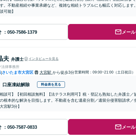
す。不動産相続や事業承継など、複雑な相続トラブルにも幅広く対応します
談可能】
せ
メール
晶夫
弁護士
インタビューを見る
ツ法律事務所
県
さいたま市大宮区
大宮駅
から徒歩3分
営業時間：09:00~21:00（土日祝日）
|
口座凍結解除
料金表を見る
相談可】【初回相談無料】【法テラス利用可】税・登記も熟知した弁護士／
の根本的な解決を目指します。不動産を含む遺産分割／遺留分侵害額請求／
大宮駅3分】
せ
メール