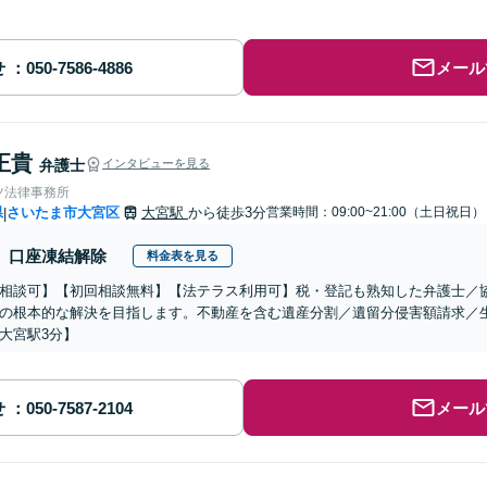
せ
メール
正貴
弁護士
インタビューを見る
ツ法律事務所
県
さいたま市大宮区
大宮駅
から徒歩3分
営業時間：09:00~21:00（土日祝日）
|
口座凍結解除
料金表を見る
相談可】【初回相談無料】【法テラス利用可】税・登記も熟知した弁護士／
の根本的な解決を目指します。不動産を含む遺産分割／遺留分侵害額請求／
大宮駅3分】
せ
メール