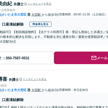
美由紀
弁護士
インタビューを見る
ツ法律事務所
県
さいたま市大宮区
大宮駅
から徒歩3分
営業時間：09:00~21:00（土日祝日）
|
口座凍結解除
料金表を見る
相談可】【初回相談無料】【法テラス利用可】税・登記も熟知した弁護士／
の根本的な解決を目指します。不動産を含む遺産分割／遺留分侵害額請求／
大宮駅3分】
せ
メール
博喜
弁護士
インタビューを見る
事務所
県
さいたま市大宮区
大宮駅
から徒歩2分
営業時間：本日定休日
|
口座凍結解除
駅2分】相続人同士バランスのとれた遺産分割が強み。相続税や登記業務ま