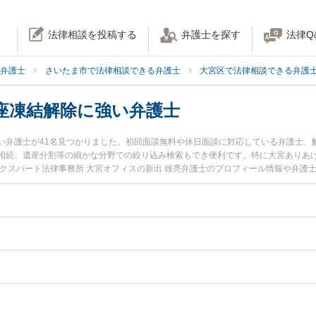
法律相談を投稿する
弁護士を探す
法律Q
弁護士
さいたま市で法律相談できる弁護士
大宮区で法律相談できる弁護
座凍結解除に強い弁護士
い弁護士が41名見つかりました。初回面談無料や休日面談に対応している弁護士、
相続、遺産分割等の細かな分野での絞り込み検索もでき便利です。特に大宮ありあけ
ネクスパート法律事務所 大宮オフィスの新出 雄亮弁護士のプロフィール情報や弁護
除のトラブルを今すぐに弁護士に相談したい』『口座凍結解除のトラブル解決の実
市大宮区内の弁護士に相談予約したい』などでお困りの相談者さんにおすすめです