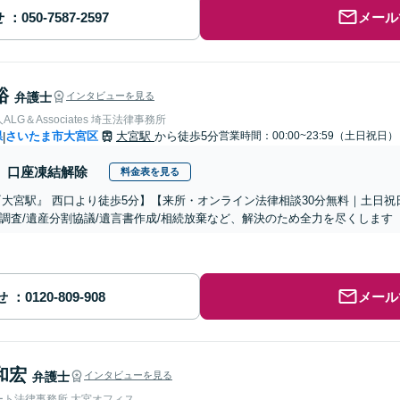
せ
メール
裕
弁護士
インタビューを見る
LG＆Associates 埼玉法律事務所
県
さいたま市大宮区
大宮駅
から徒歩5分
営業時間：00:00~23:59（土日祝日）
|
口座凍結解除
料金表を見る
『大宮駅』 西口より徒歩5分】【来所・オンライン法律相談30分無料｜土日祝
調査/遺産分割協議/遺言書作成/相続放棄など、解決のため全力を尽くします
せ
メール
和宏
弁護士
インタビューを見る
ート法律事務所 大宮オフィス