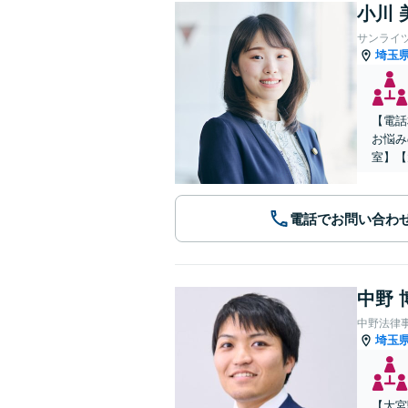
小川 
サンライ
埼玉
【電話
お悩み
室】【
電話でお問い合わ
中野 
中野法律
埼玉
【大宮