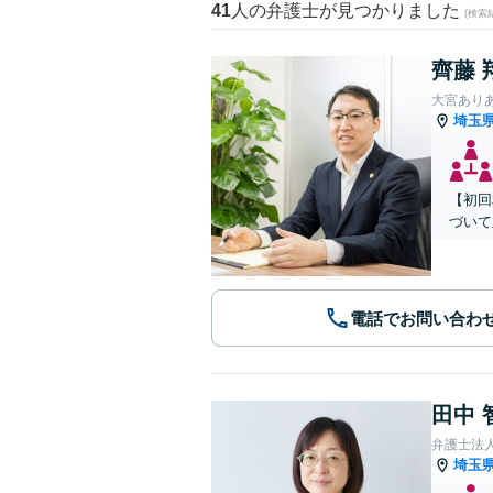
41
人の弁護士が見つかりました
(検索
齊藤 
大宮あり
埼玉
【初回
づいて
電話でお問い合わ
田中 
弁護士法
埼玉