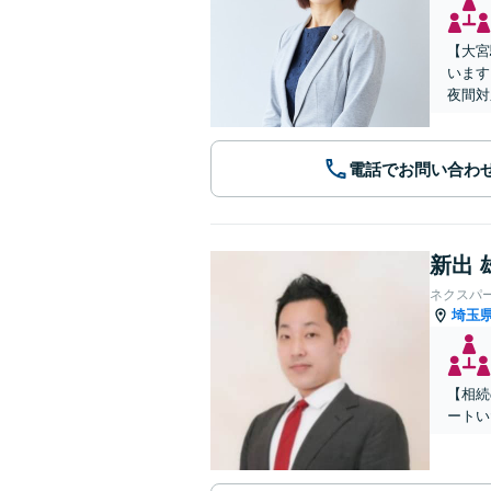
【大宮
います
夜間対
電話でお問い合わ
新出 
ネクスパ
埼玉
【相続
ートい