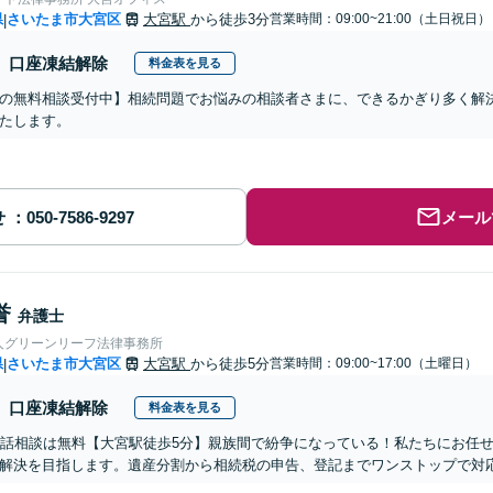
県
さいたま市大宮区
大宮駅
から徒歩3分
営業時間：09:00~21:00（土日祝日）
|
口座凍結解除
料金表を見る
の無料相談受付中】相続問題でお悩みの相談者さまに、できるかぎり多く解
たします。
せ
メール
誉
弁護士
人グリーンリーフ法律事務所
県
さいたま市大宮区
大宮駅
から徒歩5分
営業時間：09:00~17:00（土曜日）
|
口座凍結解除
料金表を見る
電話相談は無料【大宮駅徒歩5分】親族間で紛争になっている！私たちにお任
解決を目指します。遺産分割から相続税の申告、登記までワンストップで対