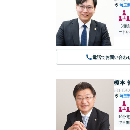
埼玉
【相続
ートい
電話でお問い合わ
榎本 
弁護士法
埼玉
10分
で早期