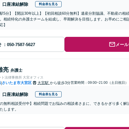
口座凍結解除
料金表を見る
駅5分】【開設30年以上】【初回相談60分無料】遺産分割協議、不動産の相
。相続特化の弁護士チームを結成し、早期解決を目指します。お早めにご相
応】
せ
メール
雄亮
弁護士
ート法律事務所 大宮オフィス
県
さいたま市大宮区
大宮駅
から徒歩3分
営業時間：09:00~21:00（土日祝日）
|
口座凍結解除
料金表を見る
の無料相談受付中】相続問題でお悩みの相談者さまに、できるかぎり多く解
たします。