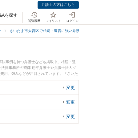
弁護士の方はこちら
&Aを探す
閲覧履歴
マイリスト
ログイン
士
さいたま市大宮区で相続・遺言に強い弁護士
さいたま市大宮区で口座凍
解決事例を持つ弁護士なども掲載中。相続・遺
法律事務所の齊藤 翔平弁護士や弁護士法人グ
士費用、強みなどが注目されています。『さいた
績豊富な近くの弁護士を検索したい』『初回相談
。
変更
変更
変更