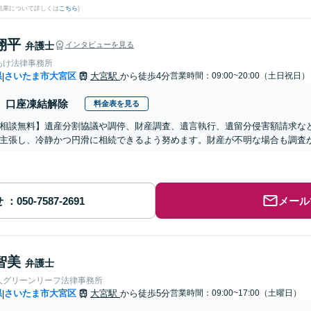
結果について詳しくは
こちら
)
翔平
弁護士
インタビューを見る
あけ法律事務所
県
さいたま市大宮区
大宮駅
から徒歩4分
営業時間：09:00~20:00（土日祝日）
|
口座凍結解除
料金表を見る
相談無料】遺産分割協議や調停、財産調査、遺言執行、遺留分侵害額請求な
主張し、冷静かつ円滑に相続できるよう努めます。財産が不明な場合も調査
せ
メール
智美
弁護士
人グリーンリーフ法律事務所
県
さいたま市大宮区
大宮駅
から徒歩5分
営業時間：09:00~17:00（土曜日）
|