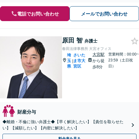
電話でお問い合わせ
メールでお問い合わせ
原田 智
弁護士
春田法律事務所 大宮オフィス
大宮駅
営業時間：00:00~
埼
さいた
23:59（土日祝
玉
ま市大
から徒
|
県
宮区
日）
歩8分
財産分与
◆離婚・不倫に強い弁護士◆【早く解決したい】【責任を取らせた
い】【減額したい】【内密に解決したい】
料金表を見る