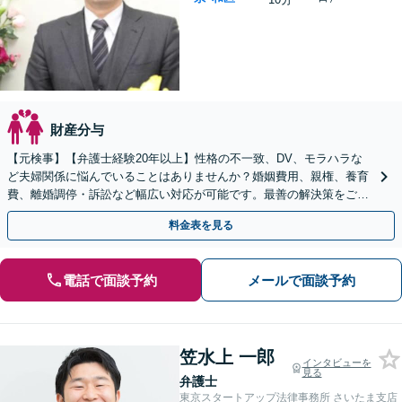
財産分与
【元検事】【弁護士経験20年以上】性格の不一致、DV、モラハラな
ど夫婦関係に悩んでいることはありませんか？婚姻費用、親権、養育
費、離婚調停・訴訟など幅広い対応が可能です。最善の解決策をご提
案します【初回相談無料】
料金表を見る
電話で面談予約
メールで面談予約
笠水上 一郎
インタビューを
見る
弁護士
東京スタートアップ法律事務所 さいたま支店