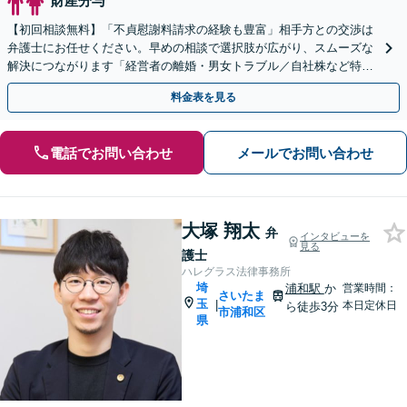
財産分与
【初回相談無料】「不貞慰謝料請求の経験も豊富」相手方との交渉は
弁護士にお任せください。早めの相談で選択肢が広がり、スムーズな
解決につながります「経営者の離婚・男女トラブル／自社株など特有
の問題にもきめ細やかにサポート」【夜間相談可】
料金表を見る
電話でお問い合わせ
メールでお問い合わせ
大塚 翔太
弁
インタビューを
見る
護士
ハレグラス法律事務所
埼
浦和駅
か
営業時間：
さいたま
玉
|
本日定休日
ら徒歩3分
市浦和区
県