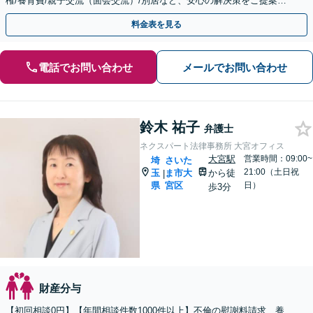
権/養育費/親子交流（面会交流）/別居など、安心の解決策をご提案い
たします
料金表を見る
電話でお問い合わせ
メールでお問い合わせ
鈴木 祐子
弁護士
ネクスパート法律事務所 大宮オフィス
大宮駅
営業時間：09:00~
埼
さいた
21:00（土日祝
玉
ま市大
から徒
|
県
宮区
日）
歩3分
財産分与
【初回相談0円】【年間相談件数1000件以上】不倫の慰謝料請求、養