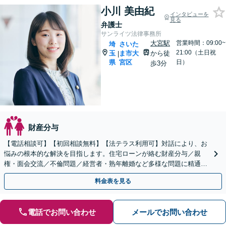
小川 美由紀
インタビューを
見る
弁護士
サンライツ法律事務所
大宮駅
営業時間：09:00~
埼
さいた
21:00（土日祝
玉
ま市大
から徒
|
県
宮区
日）
歩3分
財産分与
【電話相談可】【初回相談無料】【法テラス利用可】対話により、お
悩みの根本的な解決を目指します。住宅ローンが絡む財産分与／親
権・面会交流／不倫問題／経営者・熟年離婚など多様な問題に精通。
協議・調停・裁判の実績多数あり【完全個室】【大宮駅3分】
料金表を見る
電話でお問い合わせ
メールでお問い合わせ