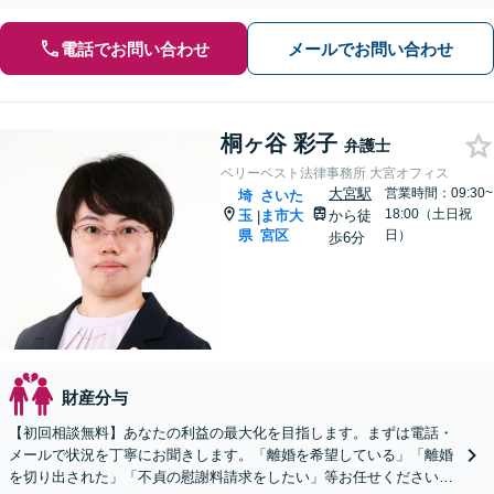
電話でお問い合わせ
メールでお問い合わせ
桐ヶ谷 彩子
弁護士
ベリーベスト法律事務所 大宮オフィス
大宮駅
営業時間：09:30~
埼
さいた
18:00（土日祝
玉
ま市大
から徒
|
県
宮区
日）
歩6分
財産分与
【初回相談無料】あなたの利益の最大化を目指します。まずは電話・
メールで状況を丁寧にお聞きします。「離婚を希望している」「離婚
を切り出された」「不貞の慰謝料請求をしたい」等お任せください。