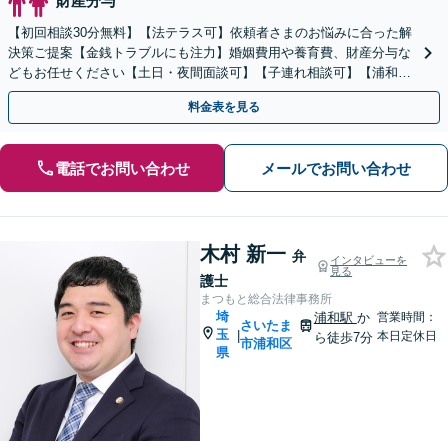
財産分与
【初回相談30分無料】【法テラス可】依頼者さまのお悩みに合った解
決策ご提案【金銭トラブルにも注力】婚姻費用や養育費、財産分与な
どもお任せください【土日・夜間面談可】【子連れ相談可】【浦和駅
2分】
料金表を見る
電話でお問い合わせ
メールでお問い合わせ
木村 新一
弁
インタビューを
見る
護士
まつもと総合法律事務所
埼
浦和駅
か
営業時間：
さいたま
玉
|
本日定休日
ら徒歩7分
市浦和区
県