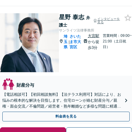
星野 泰志
弁
インタビューを
見る
護士
サンライツ法律事務所
大宮駅
営業時間：09:00~
埼
さいた
21:00（土日祝
玉
ま市大
から徒
|
県
宮区
日）
歩3分
財産分与
【電話相談可】【初回相談無料】【法テラス利用可】対話により、お
悩みの根本的な解決を目指します。住宅ローンが絡む財産分与／親
権・面会交流／不倫問題／経営者・熟年離婚など多様な問題に精通。
協議・調停・裁判の実績多数あり【完全個室】【大宮駅3分】
料金表を見る