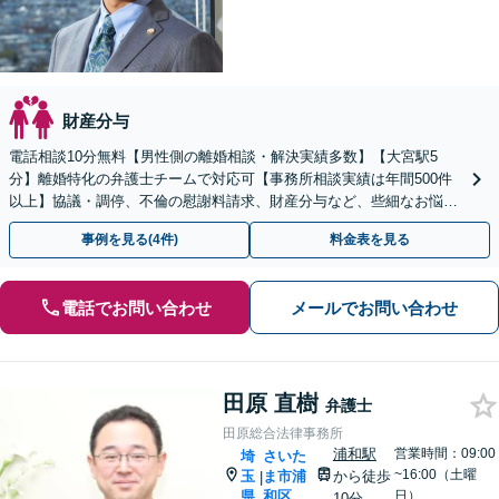
財産分与
電話相談10分無料【男性側の離婚相談・解決実績多数】【大宮駅5
分】離婚特化の弁護士チームで対応可【事務所相談実績は年間500件
以上】協議・調停、不倫の慰謝料請求、財産分与など、些細なお悩み
でも結構です【初回面談60分無料／休日・夜間対応可】
事例を見る(4件)
料金表を見る
電話でお問い合わせ
メールでお問い合わせ
田原 直樹
弁護士
田原総合法律事務所
浦和駅
営業時間：09:00
埼
さいた
~16:00（土曜
玉
ま市浦
から徒歩
|
県
和区
日）
10分