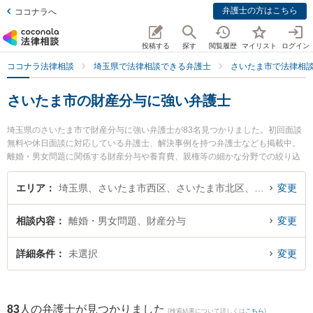
弁護士の方はこちら
ココナラへ
投稿する
探す
閲覧履歴
マイリスト
ログイン
ココナラ法律相談
埼玉県で法律相談できる弁護士
さいたま市で法律相
さいたま市の財産分与に強い弁護士
埼玉県のさいたま市で財産分与に強い弁護士が83名見つかりました。初回面談
無料や休日面談に対応している弁護士、解決事例を持つ弁護士なども掲載中。
離婚・男女問題に関係する財産分与や養育費、親権等の細かな分野での絞り込
み検索もでき便利です。特に弁護士法人KTG 浦和法律事務所の武藤 太平弁護士
や大野角谷法律事務所の角谷 史織弁護士、弁護士法人プロテクトスタンス 大宮
エリア
埼玉県、さいたま市西区、さいたま市北区、さいたま市大宮区、さいたま市見沼区、さいたま市中央区、さいたま市桜区、さいたま市浦和区、さいたま市南区、さいたま市緑区、さいたま市岩槻区
変更
事務所の山本 晶彦弁護士のプロフィール情報や弁護士費用、強みなどが注目さ
れています。『さいたま市で土日や夜間に発生した財産分与のトラブルを今す
相談内容
離婚・男女問題、財産分与
変更
ぐに弁護士に相談したい』『財産分与のトラブル解決の実績豊富な近くの弁護
士を検索したい』『初回相談無料で財産分与を法律相談できるさいたま市内の
弁護士に相談予約したい』などでお困りの相談者さんにおすすめです。
詳細条件
未選択
変更
83
人の弁護士が見つかりました
(検索結果について詳しくは
こちら
)