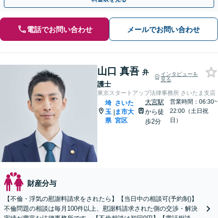
電話でお問い合わせ
メールでお問い合わせ
山口 真吾
弁
インタビューを
見る
護士
東京スタートアップ法律事務所 さいたま支店
大宮駅
営業時間：06:30~
埼
さいた
22:00（土日祝
玉
ま市大
から徒
|
県
宮区
日）
歩2分
財産分与
【不倫・浮気の慰謝料請求をされたら】【当日中の相談可(予約制)】
不倫問題の相談は毎月100件以上、慰謝料請求された側の交渉・解決