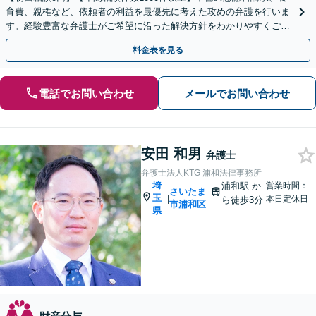
育費、親権など、依頼者の利益を最優先に考えた攻めの弁護を行いま
す。経験豊富な弁護士がご希望に沿った解決方針をわかりやすくご提
案します。お気軽にお問合せ下さい。
料金表を見る
電話でお問い合わせ
メールでお問い合わせ
安田 和男
弁護士
弁護士法人KTG 浦和法律事務所
埼
浦和駅
か
営業時間：
さいたま
玉
|
本日定休日
ら徒歩3分
市浦和区
県