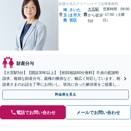
弁護士法人グリーンリーフ法律事務所
大宮駅
営業時間：09:00
埼
さいた
~17:00（土曜
玉
ま市大
から徒歩
|
県
宮区
日）
5分
財産分与
【大宮駅5分】【開設30年以上】【初回相談60分無料】不貞の慰謝料
請求、複雑な財産分与、親権の獲得など、幅広く対応しています。相
談者さまのお話を丁寧にお伺いし、状況に合った解決策をご提案しま
す。【電話相談可】【休日・夜間対応】
料金表を見る
電話でお問い合わせ
メールでお問い合わせ