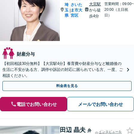
大宮駅
営業時間：09:00~
埼
さいた
20:00（土日祝
玉
ま市大
から徒
|
県
宮区
日）
歩4分
財産分与
【初回相談30分無料】【大宮駅4分】養育費や財産分与など離婚後の
生活に不安がある方、調停や訴訟の対応に困られている方、一度、ご
相談ください。
料金表を見る
電話でお問い合わせ
メールでお問い合わせ
田辺 晶夫
弁
インタビューを