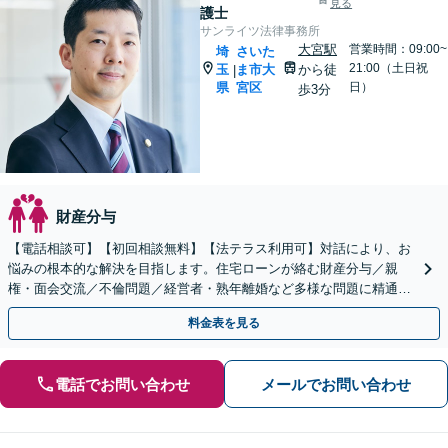
見る
護士
サンライツ法律事務所
大宮駅
営業時間：09:00~
埼
さいた
21:00（土日祝
玉
ま市大
から徒
|
県
宮区
日）
歩3分
財産分与
【電話相談可】【初回相談無料】【法テラス利用可】対話により、お
悩みの根本的な解決を目指します。住宅ローンが絡む財産分与／親
権・面会交流／不倫問題／経営者・熟年離婚など多様な問題に精通。
協議・調停・裁判の実績多数あり【完全個室】【大宮駅3分】
料金表を見る
電話でお問い合わせ
メールでお問い合わせ