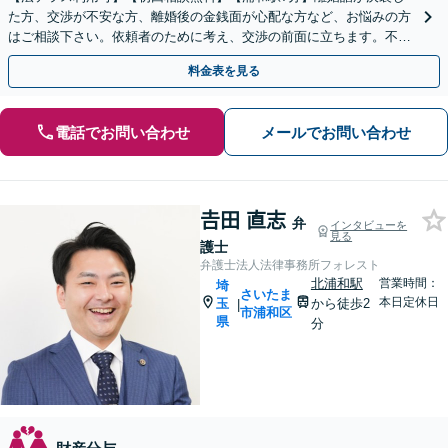
た方、交渉が不安な方、離婚後の金銭面が心配な方など、お悩みの方
はご相談下さい。依頼者のために考え、交渉の前面に立ちます。不貞
行為の慰謝料（請求する側・される側）も承ります。
料金表を見る
電話でお問い合わせ
メールでお問い合わせ
𠮷田 直志
弁
インタビューを
見る
護士
弁護士法人法律事務所フォレスト
北浦和駅
営業時間：
埼
さいたま
本日定休日
玉
から徒歩2
|
市浦和区
県
分