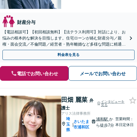
財産分与
【電話相談可】【初回相談無料】【法テラス利用可】対話により、お
悩みの根本的な解決を目指します。住宅ローンが絡む財産分与／親
権・面会交流／不倫問題／経営者・熟年離婚など多様な問題に精通。
協議・調停・裁判の実績多数あり【完全個室】【大宮駅3分】
料金表を見る
電話でお問い合わせ
メールでお問い合わせ
田畑 麗菜
弁
インタビューを
見る
護士
アリス法律事務所
埼
浦和駅
か
営業時間：
さいたま
玉
|
本日定休日
ら徒歩7分
市浦和区
県