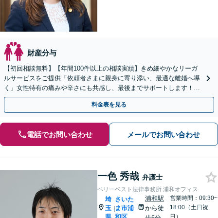
財産分与
【初回相談無料】【年間100件以上の相談実績】きめ細やかなリーガ
ルサービスをご提供「依頼者さまに親身に寄り添い、最適な離婚へ導
く」女性特有の痛みや辛さにも共感し、最後までサポートします！財
産分与／慰謝料／婚姻費用／養育費ほか
料金表を見る
電話でお問い合わせ
メールでお問い合わせ
一色 秀哉
弁護士
ベリーベスト法律事務所 浦和オフィス
浦和駅
営業時間：09:30~
埼
さいた
18:00（土日祝
玉
ま市浦
から徒
|
県
和区
日）
歩6分