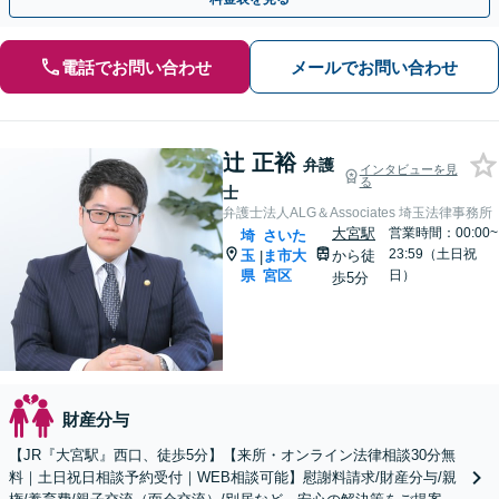
電話でお問い合わせ
メールでお問い合わせ
辻 正裕
弁護
インタビューを見
る
士
弁護士法人ALG＆Associates 埼玉法律事務所
大宮駅
営業時間：00:00~
埼
さいた
23:59（土日祝
玉
ま市大
から徒
|
県
宮区
日）
歩5分
財産分与
【JR『大宮駅』西口、徒歩5分】【来所・オンライン法律相談30分無
料｜土日祝日相談予約受付｜WEB相談可能】慰謝料請求/財産分与/親