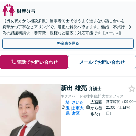
財産分与
【男女双方から相談多数】当事者同士ではうまく進まない話し合いを
真摯かつ丁寧なヒアリングで、適正な解決へ導きます。離婚・不貞行
為の慰謝料請求・養育費・親権など幅広く対応可能です【メール相談
可】【初回相談無料】
料金表を見る
電話でお問い合わせ
メールでお問い合わせ
新出 雄亮
弁護士
ネクスパート法律事務所 大宮オフィス
大宮駅
営業時間：09:00~
埼
さいた
21:00（土日祝
玉
ま市大
から徒
|
県
宮区
日）
歩3分