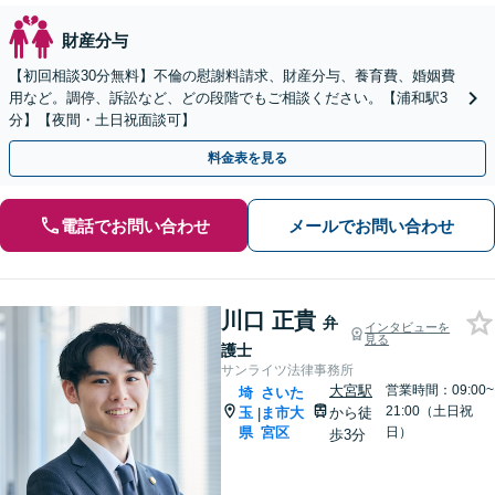
財産分与
【初回相談30分無料】不倫の慰謝料請求、財産分与、養育費、婚姻費
用など。調停、訴訟など、どの段階でもご相談ください。【浦和駅3
分】【夜間・土日祝面談可】
料金表を見る
電話でお問い合わせ
メールでお問い合わせ
川口 正貴
弁
インタビューを
見る
護士
サンライツ法律事務所
大宮駅
営業時間：09:00~
埼
さいた
21:00（土日祝
玉
ま市大
から徒
|
県
宮区
日）
歩3分