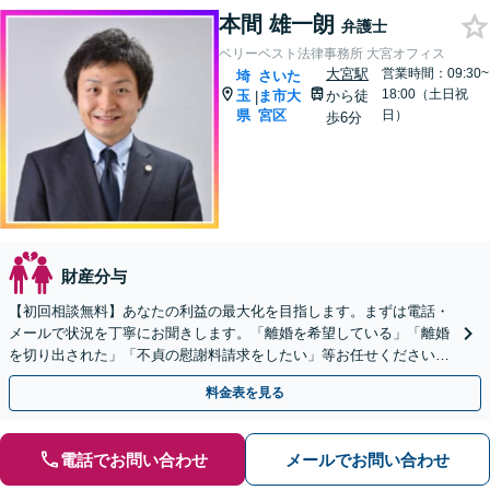
本間 雄一朗
弁護士
ベリーベスト法律事務所 大宮オフィス
大宮駅
営業時間：09:30~
埼
さいた
18:00（土日祝
玉
ま市大
から徒
|
県
宮区
日）
歩6分
財産分与
【初回相談無料】あなたの利益の最大化を目指します。まずは電話・
メールで状況を丁寧にお聞きします。「離婚を希望している」「離婚
を切り出された」「不貞の慰謝料請求をしたい」等お任せください。
【リーズナブルな料金設定】
料金表を見る
電話でお問い合わせ
メールでお問い合わせ