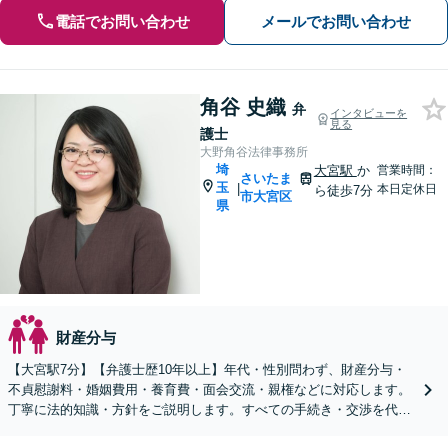
電話でお問い合わせ
メールでお問い合わせ
角谷 史織
弁
インタビューを
見る
護士
大野角谷法律事務所
埼
大宮駅
か
営業時間：
さいたま
玉
|
本日定休日
ら徒歩7分
市大宮区
県
財産分与
【大宮駅7分】【弁護士歴10年以上】年代・性別問わず、財産分与・
不貞慰謝料・婚姻費用・養育費・面会交流・親権などに対応します。
丁寧に法的知識・方針をご説明します。すべての手続き・交渉を代理
します【子連れ相談可】【休日・夜間面談可】