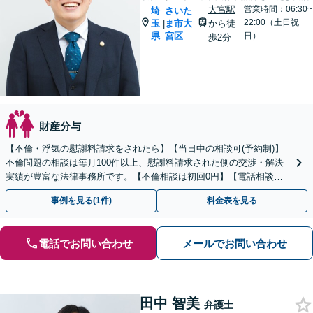
大宮駅
営業時間：06:30~
埼
さいた
22:00（土日祝
玉
ま市大
から徒
|
県
宮区
日）
歩2分
財産分与
【不倫・浮気の慰謝料請求をされたら】【当日中の相談可(予約制)】
不倫問題の相談は毎月100件以上、慰謝料請求された側の交渉・解決
実績が豊富な法律事務所です。【不倫相談は初回0円】【電話相談で
ご契約まで対応可/来所不要】
事例を見る(1件)
料金表を見る
電話でお問い合わせ
メールでお問い合わせ
田中 智美
弁護士