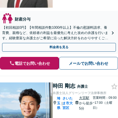
財産分与
【初回相談0円】【年間相談件数1000件以上】不倫の慰謝料請求、養
育費、親権など、依頼者の利益を最優先に考えた攻めの弁護を行いま
す。経験豊富な弁護士がご希望に沿った解決方針をわかりやすくご提
案します。お気軽にお問合せ下さい。
料金表を見る
電話でお問い合わせ
メールでお問い合わせ
時田 剛志
弁護士
弁護士法人グリーンリーフ法律事務所
大宮駅
営業時間：09:00
埼
さいた
~17:00（土曜
玉
ま市大
から徒歩
|
県
宮区
日）
5分