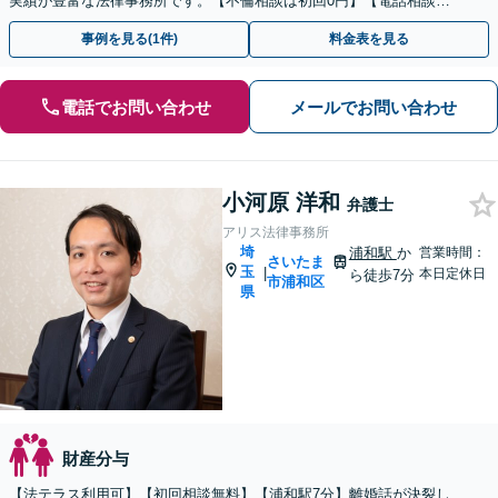
実績が豊富な法律事務所です。【不倫相談は初回0円】【電話相談で
ご契約まで対応可/来所不要】
事例を見る(1件)
料金表を見る
電話でお問い合わせ
メールでお問い合わせ
小河原 洋和
弁護士
アリス法律事務所
埼
浦和駅
か
営業時間：
さいたま
玉
|
本日定休日
ら徒歩7分
市浦和区
県
財産分与
【法テラス利用可】【初回相談無料】【浦和駅7分】離婚話が決裂し