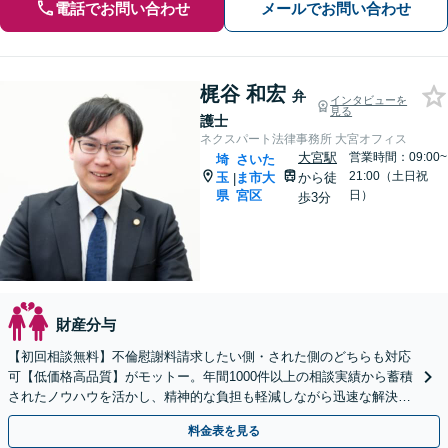
電話でお問い合わせ
メールでお問い合わせ
梶谷 和宏
弁
インタビューを
見る
護士
ネクスパート法律事務所 大宮オフィス
大宮駅
営業時間：09:00~
埼
さいた
21:00（土日祝
玉
ま市大
から徒
|
県
宮区
日）
歩3分
財産分与
【初回相談無料】不倫慰謝料請求したい側・された側のどちらも対応
可【低価格高品質】がモットー。年間1000件以上の相談実績から蓄積
されたノウハウを活かし、精神的な負担も軽減しながら迅速な解決を
目指します。【休日・夜間相談あり】【ビデオ面談可】
料金表を見る