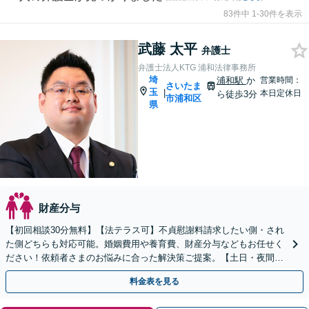
83件中 1-30件を表示
武藤 太平
弁護士
弁護士法人KTG 浦和法律事務所
埼
浦和駅
か
営業時間：
さいたま
玉
|
本日定休日
ら徒歩3分
市浦和区
県
財産分与
【初回相談30分無料】【法テラス可】不貞慰謝料請求したい側・され
た側どちらも対応可能。婚姻費用や養育費、財産分与などもお任せく
ださい！依頼者さまのお悩みに合った解決策ご提案。【土日・夜間面
談可】【浦和駅3分】
料金表を見る