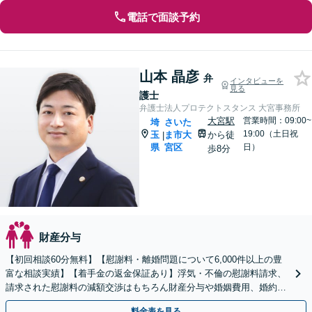
電話で面談予約
山本 晶彦
弁
インタビューを
見る
護士
弁護士法人プロテクトスタンス 大宮事務所
大宮駅
営業時間：09:00~
埼
さいた
19:00（土日祝
玉
ま市大
から徒
|
県
宮区
日）
歩8分
財産分与
【初回相談60分無料】【慰謝料・離婚問題について6,000件以上の豊
富な相談実績】【着手金の返金保証あり】浮気・不倫の慰謝料請求、
請求された慰謝料の減額交渉はもちろん財産分与や婚姻費用、婚約破
棄など様々な離婚・男女問題の解決実績が豊富です。
料金表を見る