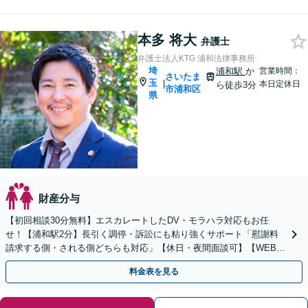
本多 将大
弁護士
弁護士法人KTG 浦和法律事務所
埼
浦和駅
か
営業時間：
さいたま
玉
|
本日定休日
ら徒歩3分
市浦和区
県
財産分与
【初回相談30分無料】エスカレートしたDV・モラハラ対応もお任
せ！【浦和駅2分】長引く調停・訴訟にも粘り強くサポート「慰謝料
請求する側・される側どちらも対応」【休日・夜間面談可】【WEB相
談対応可】
料金表を見る