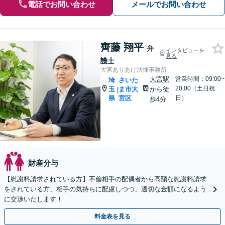
電話でお問い合わせ
メールでお問い合わせ
齊藤 翔平
弁
インタビューを
見る
護士
大宮ありあけ法律事務所
大宮駅
営業時間：09:00~
埼
さいた
20:00（土日祝
玉
ま市大
から徒
|
県
宮区
日）
歩4分
財産分与
【慰謝料請求されている方】不倫相手の配偶者から高額な慰謝料請求
をされている方、相手の気持ちに配慮しつつ、適切な金額になるよう
に交渉いたします！
料金表を見る