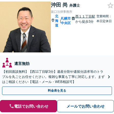
沖田 尚
弁護士
坂口法律事務所
北
西１１丁目駅
営業時間：
札幌市
海
|
本日定休日
から徒歩3分
中央区
道
遺言無効
【初回面談無料】【西11丁目駅3分】遺産分割や遺留分請求等のトラ
ブルを丸ごとお任せください。複雑な事案も丁寧に対応します。まず
はご相談ください【電話・メール・WEB相談可】
料金表を見る
電話でお問い合わせ
メールでお問い合わせ