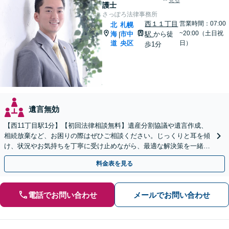
見る
護士
さっぽろ法律事務所
西１１丁目
営業時間：07:00
北
札幌
~20:00（土日祝
海
市中
駅
から徒
|
道
央区
日）
歩1分
遺言無効
【西11丁目駅1分】【初回法律相談無料】遺産分割協議や遺言作成、
相続放棄など、お困りの際はぜひご相談ください。じっくりと耳を傾
け、状況やお気持ちを丁寧に受け止めながら、最適な解決策を一緒に
考えてまいります。【電話・メール・WEB相談可】
料金表を見る
電話でお問い合わせ
メールでお問い合わせ