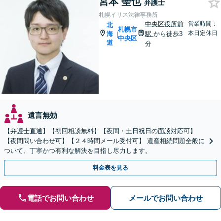
宮本 聖也
弁護士
札幌イリス法律事務所
中央区役所前
営業時間：
北
札幌市
本日定休日
海
駅
から徒歩3
|
中央区
道
分
遺言無効
【弁護士直通】【初回相談無料】【夜間・土日祝日の面談対応可】
【夜間問い合わせ可】【２４時間メール受付可】 遺産相続問題全般に
ついて、丁寧かつ有利な解決を目指し尽力します。
料金表を見る
電話でお問い合わせ
メールでお問い合わせ