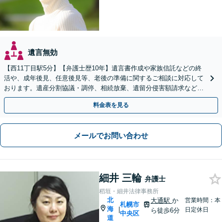
遺言無効
【西11丁目駅5分】【弁護士歴10年】遺言書作成や家族信託などの終
活や、成年後見、任意後見等、老後の準備に関するご相談に対応して
おります。遺産分割協議・調停、相続放棄、遺留分侵害額請求など
も、お任せください。【初回相談無料】【Web面談可】
料金表を見る
メールでお問い合わせ
細井 三輪
弁護士
稻垣・細井法律事務所
北
大通駅
か
営業時間：本
札幌市
海
|
日定休日
ら徒歩6分
中央区
道