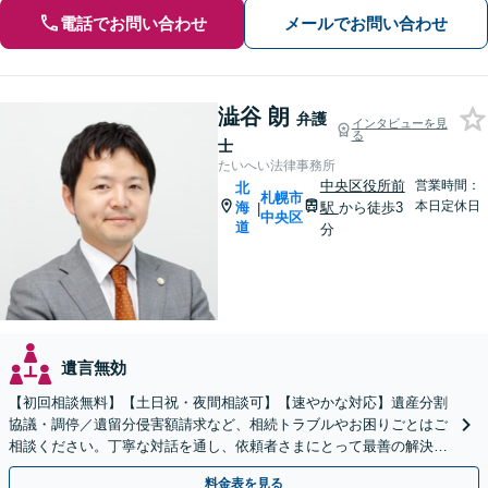
電話でお問い合わせ
メールでお問い合わせ
澁谷 朗
弁護
インタビューを見
る
士
たいへい法律事務所
中央区役所前
営業時間：
北
札幌市
本日定休日
海
駅
から徒歩3
|
中央区
道
分
遺言無効
【初回相談無料】【土日祝・夜間相談可】【速やかな対応】遺産分割
協議・調停／遺留分侵害額請求など、相続トラブルやお困りごとはご
相談ください。丁寧な対話を通し、依頼者さまにとって最善の解決を
目指します。
料金表を見る