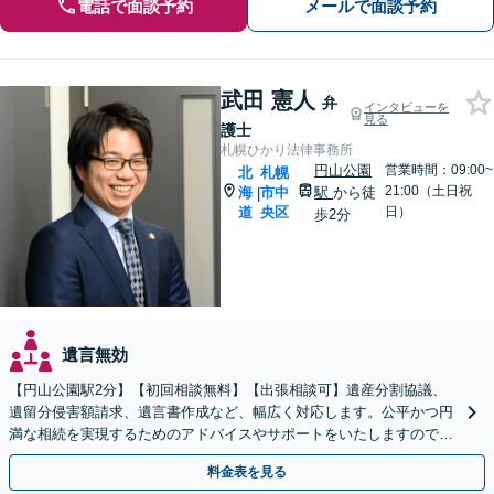
電話で面談予約
メールで面談予約
武田 憲人
弁
インタビューを
見る
護士
札幌ひかり法律事務所
円山公園
営業時間：09:00~
北
札幌
21:00（土日祝
海
市中
駅
から徒
|
道
央区
日）
歩2分
遺言無効
【円山公園駅2分】【初回相談無料】【出張相談可】遺産分割協議、
遺留分侵害額請求、遺言書作成など、幅広く対応します。公平かつ円
満な相続を実現するためのアドバイスやサポートをいたしますので、
ぜひご相談ください。【電話相談可】【休日・夜間面談可】
料金表を見る