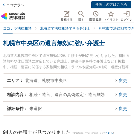
弁護士の方はこちら
ココナラへ
投稿する
探す
閲覧履歴
マイリスト
ログイン
ココナラ法律相談
北海道で法律相談できる弁護士
札幌市で法律相談で
札幌市中央区の遺言無効に強い弁護士
北海道の札幌市中央区で遺言無効に強い弁護士が94名見つかりました。初回面
談無料や休日面談に対応している弁護士、解決事例を持つ弁護士なども掲載
中。相続・遺言に関係する家族間の相続トラブルや認知症の相続、遺産分割等
の細かな分野での絞り込み検索もでき便利です。特にベリーベスト法律事務所
札幌オフィスの近藤 岳弁護士やたいへい法律事務所の澁谷 朗弁護士、吉原法律
エリア
北海道、札幌市中央区
変更
事務所の吉原 美智世弁護士のプロフィール情報や弁護士費用、強みなどが注目
されています。『札幌市中央区で土日や夜間に発生した遺言無効のトラブルを
相談内容
相続・遺言、遺言の真偽鑑定・遺言無効
変更
今すぐに弁護士に相談したい』『遺言無効のトラブル解決の実績豊富な近くの
弁護士を検索したい』『初回相談無料で遺言無効を法律相談できる札幌市中央
区内の弁護士に相談予約したい』などでお困りの相談者さんにおすすめです。
詳細条件
未選択
変更
94
人の弁護士が見つかりました
(検索結果について詳しくは
こちら
)