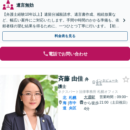
遺言無効
【弁護士経験10年以上】遺留分減殺請求、遺言書作成、相続放棄な
ど、幅広い案件にご対応いたします。手間や時間のかかる準備も、依
頼者様の望む結果を得るために、一つひとつ丁寧に行います。【初回
相談無料】【分割払い対応】
料金表を見る
電話でお問い合わせ
斉藤 由佳
弁
インタビューを
見る
護士
ネクスパート法律事務所 札幌オフィス
大通駅
営業時間：09:00~
北
札幌
21:00（土日祝日）
海
市中
から徒歩
|
道
央区
4分