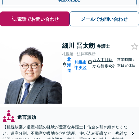
料金表を見る
電話でお問い合わせ
メールでお問い合わせ
細川 晋太朗
弁護士
札幌第一法律事務所
北
西８丁目駅
営業時間：
札幌市
海
|
本日定休日
から徒歩4分
中央区
道
遺言無効
【相続放棄／遺産相続の経験が豊富な弁護士】借金を引き継ぎたくな
い、遺産分割、不動産や農地を含む遺産、使い込み疑惑など、複雑な