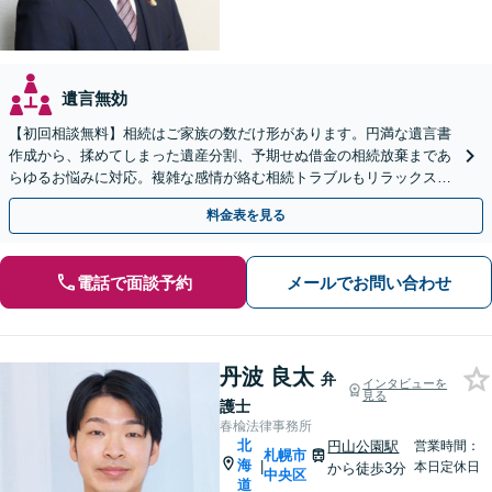
遺言無効
【初回相談無料】相続はご家族の数だけ形があります。円満な遺言書
作成から、揉めてしまった遺産分割、予期せぬ借金の相続放棄まであ
らゆるお悩みに対応。複雑な感情が絡む相続トラブルもリラックスし
てお話しいただけます。WEB面談可。
料金表を見る
電話で面談予約
メールでお問い合わせ
丹波 良太
弁
インタビューを
見る
護士
春楡法律事務所
北
円山公園駅
営業時間：
札幌市
海
|
本日定休日
から徒歩3分
中央区
道