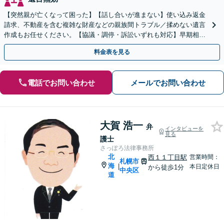
【突然親が亡くなって困った】【話し合いが進まない】使い込み返金
請求、不動産を含む複雑な財産などの親族間トラブル／揉めない遺言
作成もお任せください。【協議・調停・訴訟いずれも対応】早期相談
で早期解決を！【地下鉄大通駅から直結ビル】
料金表を見る
電話でお問い合わせ
メールでお問い合わせ
大賀 浩一
弁
インタビューを
見る
護士
さっぽろ法律事務所
北
西１１丁目駅
営業時間：
札幌市
海
|
本日定休日
から徒歩1分
中央区
道