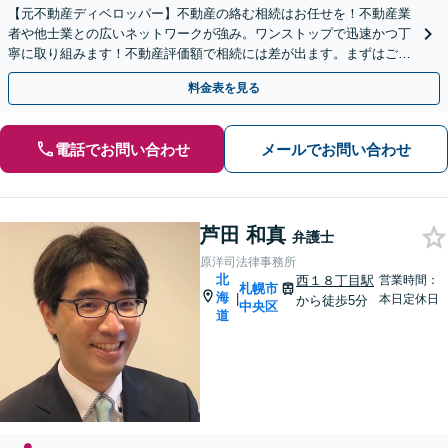
【元不動産ディベロッパー】不動産の絡む相続はお任せを！不動産業
者や他士業との広いネットワークが強み。ワンストップで迅速かつ丁
寧に取り組みます！不動産評価額で相続には差が出ます。まずはご相
談ください【出張｜オンライン相談可】【休日夜間面談可】
料金表を見る
電話でお問い合わせ
メールでお問い合わせ
芦田 和真
弁護士
原洋司法律事務所
北
西１８丁目駅
営業時間：
札幌市
海
|
本日定休日
から徒歩5分
中央区
道