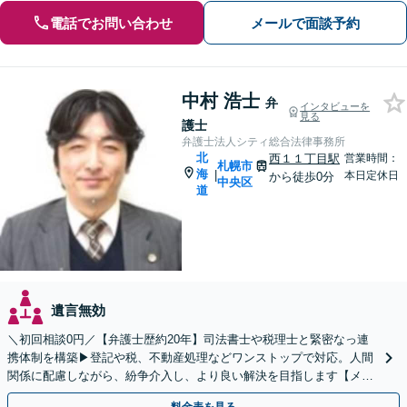
電話でお問い合わせ
メールで面談予約
中村 浩士
弁
インタビューを
見る
護士
弁護士法人シティ総合法律事務所
北
西１１丁目駅
営業時間：
札幌市
海
|
本日定休日
から徒歩0分
中央区
道
遺言無効
＼初回相談0円／【弁護士歴約20年】司法書士や税理士と緊密なっ連
携体制を構築▶︎登記や税、不動産処理などワンストップで対応。人間
関係に配慮しながら、紛争介入し、より良い解決を目指します【メデ
ィア出演実績多数】【西11丁目駅直結】