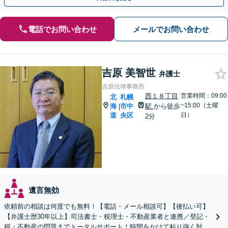
電話でお問い合わせ
メールでお問い合わせ
吉原 美智世
弁護士
吉原法律事務所
西１８丁目
営業時間：09:00
北
札幌
~15:00（土曜
海
市中
駅
から徒歩
|
道
央区
日）
2分
遺言無効
依頼前の相談は何度でも無料！【電話・メール相談可】【後払い可】
【弁護士歴30年以上】司法書士・税理士・不動産業者と連携／登記・
税・不動産の問題までトータルサポート！時間をかけて粘り強く対応