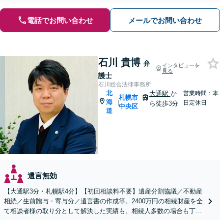
電話でお問い合わせ
メールでお問い合わせ
石川 貴博
弁
インタビューを
見る
護士
石川総合法律事務所
北
大通駅
か
営業時間：本
札幌市
海
|
日定休日
ら徒歩3分
中央区
道
遺言無効
【大通駅3分・札幌駅4分】【初回相談料不要】遺産分割協議／不動産
相続／生前贈与・寄与分／遺言書の作成等。2400万円の相続財産を全
て相談者様の取り分として解決した実績も。相続人多数の場合も丁寧