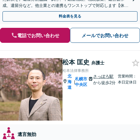
成、遺留分など。他士業との連携もワンストップで対応します【休
日・夜間面談OK】【すすきの駅2分】
料金表を見る
電話でお問い合わせ
メールでお問い合わせ
松本 匡史
弁護士
松本法律事務所
北
さっぽろ駅
営業時間：
札幌市
海
|
本日定休日
から徒歩2分
中央区
道
遺言無効