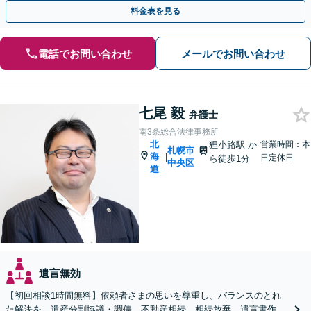
に対応し相談者様の目指す解決に向けて尽力します。
料金表を見る
電話でお問い合わせ
メールでお問い合わせ
七尾 毅
弁護士
南3条総合法律事務所
北
狸小路駅
か
営業時間：本
札幌市
海
|
日定休日
ら徒歩1分
中央区
道
遺言無効
【初回相談1時間無料】依頼者さまの思いを尊重し、バランスのとれ
た解決を。遺産分割協議・調停、不動産相続、相続放棄、遺言書作