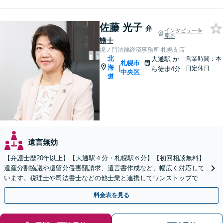
佐藤 光子
弁
インタビューを
見る
護士
虎ノ門法律経済事務所 札幌支店
北
大通駅
か
営業時間：本
札幌市
海
|
日定休日
ら徒歩4分
中央区
道
遺言無効
【弁護士歴20年以上】【大通駅４分・札幌駅６分】【初回相談無料】
遺産分割協議や遺留分侵害額請求、遺言書作成など、幅広く対応して
います。税理士や司法書士などの他士業と連携してワンストップでの
解決が可能です。ぜひご相談ください。
料金表を見る