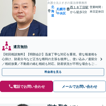
弁護士法人すぎの葉法律事務所
北
西１８丁目駅
営業時間：
札幌市
海
|
本日定休日
から徒歩1分
中央区
道
遺言無効
【初回相談無料】【明朗会計】迅速丁寧な対応を重視。密な報連相を
心掛け、財産分与など正当な権利の主張を後押し。使い込み／遺留分
／相続放棄／不動産の絡む相続も対応。財産状況が不明な場合もご相
談ください【休日・夜間対応可能】
料金表を見る
電話でお問い合わせ
メールでお問い合わせ