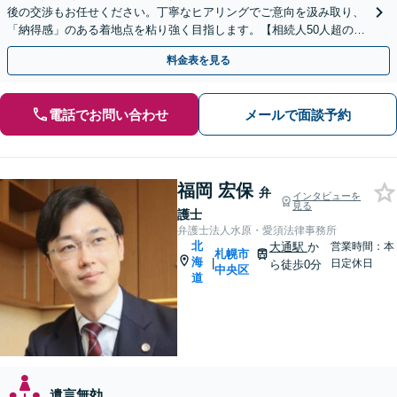
後の交渉もお任せください。丁寧なヒアリングでご意向を汲み取り、
「納得感」のある着地点を粘り強く目指します。【相続人50人超の交
渉経験あり】【WEB面談可】【西18丁目駅徒歩1分】
料金表を見る
電話でお問い合わせ
メールで面談予約
福岡 宏保
弁
インタビューを
見る
護士
弁護士法人水原・愛須法律事務所
北
大通駅
か
営業時間：本
札幌市
海
|
日定休日
ら徒歩0分
中央区
道
遺言無効