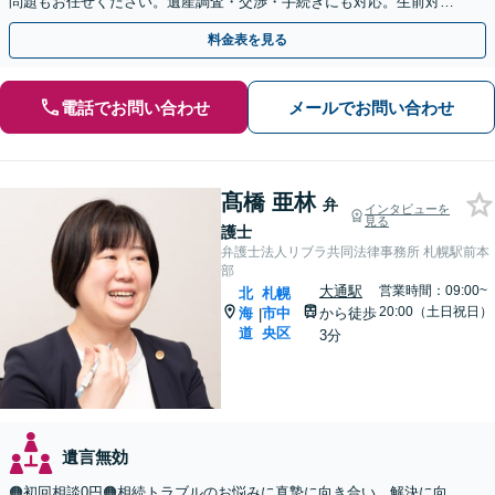
問題もお任せください。遺産調査・交渉・手続きにも対応。生前対策
として遺言書作成も可【初回面談無料】
料金表を見る
電話でお問い合わせ
メールでお問い合わせ
髙橋 亜林
弁
インタビューを
見る
護士
弁護士法人リブラ共同法律事務所 札幌駅前本
部
大通駅
営業時間：09:00~
北
札幌
20:00（土日祝日）
海
市中
から徒歩
|
道
央区
3分
遺言無効
🟠初回相談0円🟠相続トラブルのお悩みに真摯に向き合い、解決に向