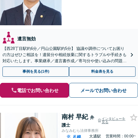
遺言無効
【西28丁目駅約6分／円山公園駅約5分】 協議や調停についてお困り
の方はぜひご相談を！遺留分や相続放棄に関するトラブルや手続きも
対応いたします。事業継承／遺言書作成／寄与分や使い込みの問題／
家族信託の手続き
事例を見る(1件)
料金表を見る
電話でお問い合わせ
メールでお問い合わせ
南村 早紀
弁
インタビューを
見る
護士
みなみむら法律事務所
大通駅
営業時間：00:00~
北
札幌