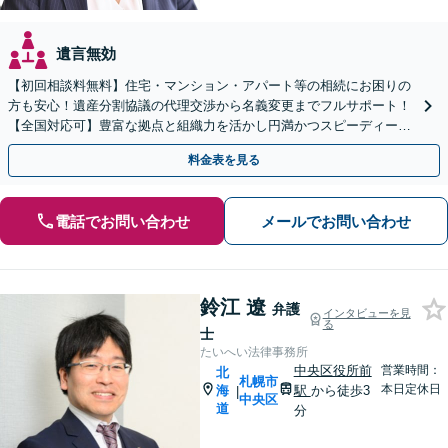
遺言無効
【初回相談料無料】住宅・マンション・アパート等の相続にお困りの
方も安心！遺産分割協議の代理交渉から名義変更までフルサポート！
【全国対応可】豊富な拠点と組織力を活かし円満かつスピーディーに
相続手続きをお手伝いします【取扱い実績2000件以上】
料金表を見る
電話でお問い合わせ
メールでお問い合わせ
鈴江 遼
弁護
インタビューを見
る
士
たいへい法律事務所
中央区役所前
営業時間：
北
札幌市
本日定休日
海
駅
から徒歩3
|
中央区
道
分