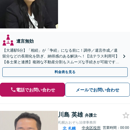
遺言無効
【大通駅6分】「相続」が「争続」になる前に！調停／遺言作成／遺
留分などの長期化を防ぎ、納得感のある解決へ！【法テラス利用可】
【各士業と連携】複雑な不動産分割もスムーズな手続きが可能です
【夜間・休日対応可】【完全個室】
料金表を見る
電話でお問い合わせ
メールでお問い合わせ
川島 英雄
弁護士
札幌おおぞら法律事務所
中央区役所
営業時間：00:00
北
札幌