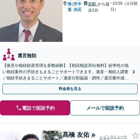
~23:59（土日祝
海
市中
前駅
から徒
|
道
央区
日）
歩1分
遺言無効
【後見や相続財産管理を多数経験】【初回相談30分無料】紛争性の低
い相続案件の手続きもまるごとサポートできます。遺産・相続人調査
／相続手続きまるごとサポート／遺産分割協議・調停／遺言書作成な
ど、解決実績多数あり。【西11丁目駅2分】
料金表を見る
電話で面談予約
メールで面談予約
髙橋 友佑
弁
インタビューを