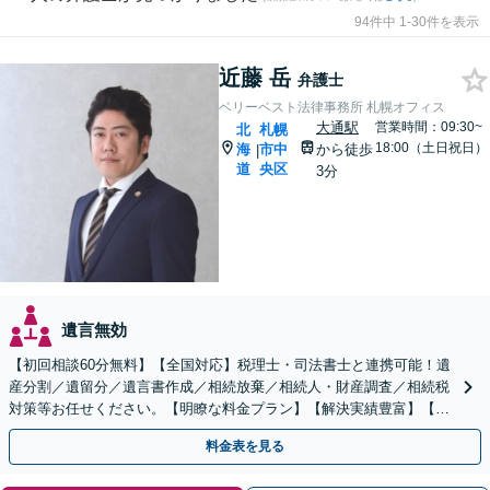
94件中 1-30件を表示
近藤 岳
弁護士
ベリーベスト法律事務所 札幌オフィス
大通駅
営業時間：09:30~
北
札幌
18:00（土日祝日）
海
市中
から徒歩
|
道
央区
3分
遺言無効
【初回相談60分無料】【全国対応】税理士・司法書士と連携可能！遺
産分割／遺留分／遺言書作成／相続放棄／相続人・財産調査／相続税
対策等お任せください。【明瞭な料金プラン】【解決実績豊富】【電
話相談可】
料金表を見る