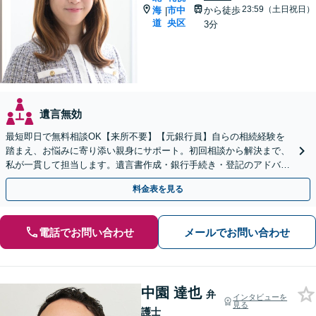
23:59（土日祝日）
海
市中
から徒歩
|
道
央区
3分
遺言無効
最短即日で無料相談OK【来所不要】【元銀行員】自らの相続経験を
踏まえ、お悩みに寄り添い親身にサポート。初回相談から解決まで、
私が一貫して担当します。遺言書作成・銀行手続き・登記のアドバイ
スもお任せください【チカホ直結／駐車場あり】
料金表を見る
電話でお問い合わせ
メールでお問い合わせ
中園 達也
弁
インタビューを
見る
護士