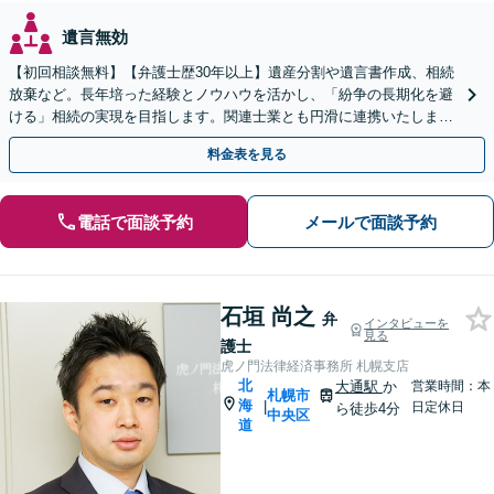
遺言無効
【初回相談無料】【弁護士歴30年以上】遺産分割や遺言書作成、相続
放棄など。長年培った経験とノウハウを活かし、「紛争の長期化を避
ける」相続の実現を目指します。関連士業とも円滑に連携いたします
【平日夜・土曜相談可】【西11丁目駅1分】
料金表を見る
電話で面談予約
メールで面談予約
石垣 尚之
弁
インタビューを
見る
護士
虎ノ門法律経済事務所 札幌支店
北
大通駅
か
営業時間：本
札幌市
海
|
日定休日
ら徒歩4分
中央区
道