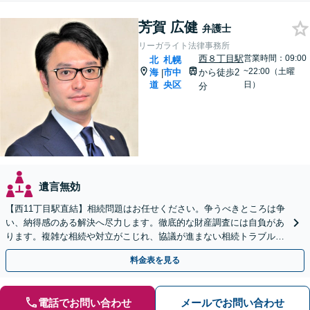
芳賀 広健
弁護士
リーガライト法律事務所
西８丁目駅
営業時間：09:00
北
札幌
~22:00（土曜
海
市中
から徒歩2
|
道
央区
日）
分
遺言無効
【西11丁目駅直結】相続問題はお任せください。争うべきところは争
い、納得感のある解決へ尽力します。徹底的な財産調査には自負があ
ります。複雑な相続や対立がこじれ、協議が進まない相続トラブルも
ぜひご相談ください。【土日祝・夜間相談対応可能】
料金表を見る
電話でお問い合わせ
メールでお問い合わせ