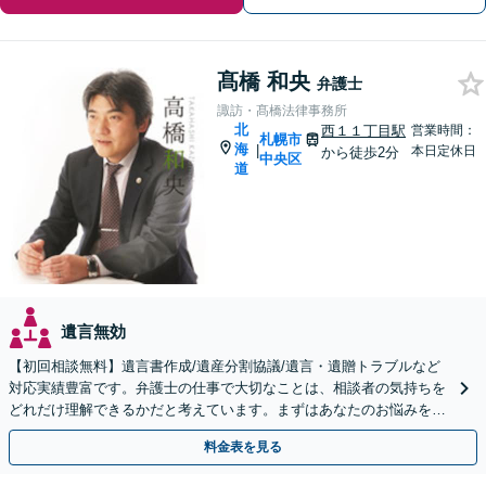
髙橋 和央
弁護士
諏訪・髙橋法律事務所
北
西１１丁目駅
営業時間：
札幌市
海
|
本日定休日
から徒歩2分
中央区
道
遺言無効
【初回相談無料】遺言書作成/遺産分割協議/遺言・遺贈トラブルなど
対応実績豊富です。弁護士の仕事で大切なことは、相談者の気持ちを
どれだけ理解できるかだと考えています。まずはあなたのお悩みを聞
かせてください。
料金表を見る