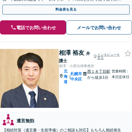
し、円満な解決を目指します【西18丁目駅3分】
料金表を見る
電話でお問い合わせ
メールでお問い合わせ
相澤 裕友
弁
インタビューを
見る
護士
相澤・小西法律事務所
北
西１８丁目駅
営業時間：
札幌市
海
|
本日定休日
から徒歩1分
中央区
道
遺言無効
【相続対策（遺言書・生前準備）のご相談も対応】もちろん相続発生