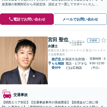
故直後の初期対応から示談交渉、訴訟まで一貫してサポートいたしま
すので、ぜひご相談ください。【休日・夜間相談可】
電話でお問い合わせ
メールでお問い合わせ
宮田 聖也
京都府
インタビュ
ーを見る
弁護士
弁護士法人富士パートナーズ 富士パートナー
ズ法律事務所
営業時間：0
神戸市
か
面談方法(対面・
らも相談
電話・ビデオな
9:00~22:00
受付中
ど)は応相談
（平日）
交通事故
【関西エリア対応】【交通事故事件の実績豊富】【賠償金が二倍に増