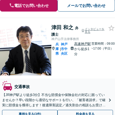
電話でお問い合わせ
メールでお問い合わせ
津田 和之
弁
インタビューを
見る
護士
神戸山手法律事務所
高速神戸駅
営業時間：09:00
兵
神戸
~17:00（平日）
庫
市中
から徒歩1
|
県
央区
分
交通事故
【JR神戸駅より徒歩3分】不当な賠償金や保険会社の対応に困ってい
ませんか？早い段階から適切なサポートを行い、「被害者請求」で確
実に賠償金を獲得します！後遺障害認定／過失割合の相談もお受けし
ます【初回のご相談無料】【土日・夜間の受付可能】
事例を見る(3件)
料金表を見る