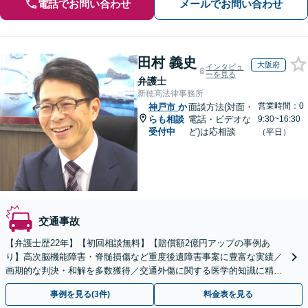
電話でお問い合わせ
メールでお問い合わせ
田村 義史
大阪府
インタビュ
ーを見る
弁護士
新穂高法律事務所
営業時間：0
神戸市
か
面談方法(対面・
らも相談
電話・ビデオな
9:30~16:30
受付中
ど)は応相談
（平日）
交通事故
【弁護士歴22年】【初回相談無料】【賠償額2億円アップの事例あ
り】高次脳機能障害・脊髄損傷など重度後遺障害事案に豊富な実績／
画期的な判決・和解を多数獲得／交通外傷に関する医学的知識に精通
／セカンドオピニオン対応可【土日祝・夜間対応可】
事例を見る(3件)
料金表を見る