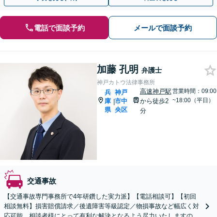
電話で面談予約
メールで面談予約
加藤 孔明
弁護士
神戸カトウ法律事務所
高速神戸駅
営業時間：09:00
兵
神戸
~18:00（平日）
庫
市中
から徒歩2
|
県
央区
分
交通事故
【交通事故専門事務所で4年研鑽した実力派】【電話相談可】【初回
相談無料】損害賠償請求／後遺障害等級認定／物損事故など幅広く対
応可能。相談者様にとって有利な解決となるよう尽力いたしますの