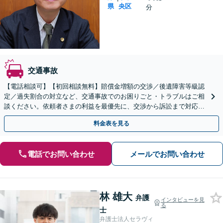
県
央区
分
交通事故
【電話相談可】【初回相談無料】賠償金増額の交渉／後遺障害等級認
定／過失割合の対立など、交通事故でのお困りごと・トラブルはご相
談ください。依頼者さまの利益を最優先に、交渉から訴訟まで対応い
たします【弁護士費用特約利用可】【神戸駅3分】
料金表を見る
電話でお問い合わせ
メールでお問い合わせ
林 雄大
弁護
インタビューを見
る
士
弁護士法人セラヴィ