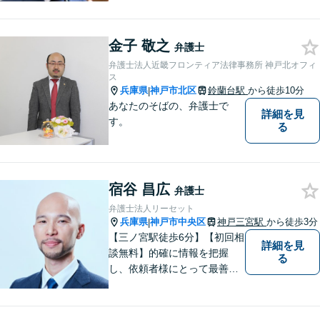
所。スピーディーな解決。女
性や法人の依頼者にも評価し
金子 敬之
ていただいています。お困り
弁護士
ごとがあればお気軽に。【夜
弁護士法人近畿フロンティア法律事務所 神戸北オフィ
間・土日祝対応】【一部初回
ス
兵庫県
神戸市北区
鈴蘭台駅
から徒歩10分
|
相談無料】
あなたのそばの、弁護士で
詳細を見
す。
る
宿谷 昌広
弁護士
弁護士法人リーセット
兵庫県
神戸市中央区
神戸三宮駅
から徒歩3分
|
【三ノ宮駅徒歩6分】【初回相
詳細を見
談無料】的確に情報を把握
る
し、依頼者様にとって最善の
解決方法を見出します。お一
人で抱え込むことなく、問題
解決の強力なパートナーとし