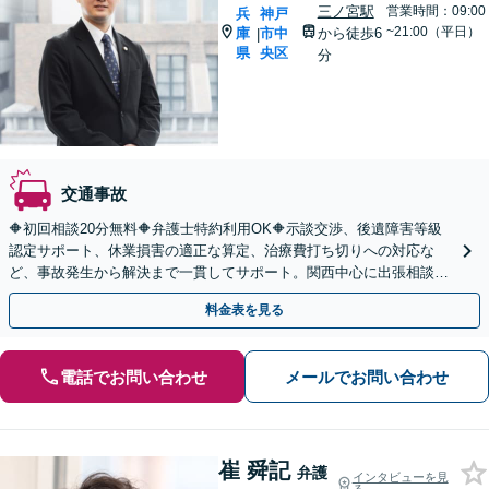
三ノ宮駅
営業時間：09:00
兵
神戸
~21:00（平日）
庫
市中
から徒歩6
|
県
央区
分
交通事故
🔶初回相談20分無料🔶弁護士特約利用OK🔶示談交渉、後遺障害等級
認定サポート、休業損害の適正な算定、治療費打ち切りへの対応な
ど、事故発生から解決まで一貫してサポート。関西中心に出張相談も
対応【オンライン相談OK】【三ノ宮駅6分】
料金表を見る
電話でお問い合わせ
メールでお問い合わせ
崔 舜記
弁護
インタビューを見