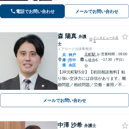
豊富な弁護士」「柔軟な対応体制／LIN
EやChatworkなどに対応」
電話でお問い合わせ
メールでお問い合わせ
森 陽真
弁護
インタビューを見
る
士
トアロード法律事務所
元町駅
か
営業時間：09:00
兵
神戸
~17:30（平日）
庫
市中
ら徒歩6
|
県
央区
分
【JR元町駅5分】【初回相談無料】粘
り強い交渉力には自信があります。離
婚問題／相続問題／労働・雇用／不動
産・住まいなど、あなたの気持ちに寄
り添い、丁寧かつスピーディーな解決
メールでお問い合わせ
を目指します！
中澤 沙希
弁護士