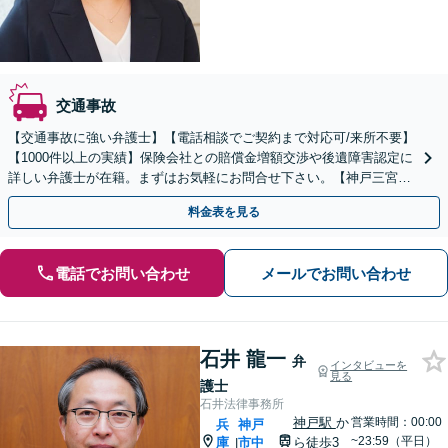
交通事故
【交通事故に強い弁護士】【電話相談でご契約まで対応可/来所不要】
【1000件以上の実績】保険会社との賠償金増額交渉や後遺障害認定に
詳しい弁護士が在籍。まずはお気軽にお問合せ下さい。【神戸三宮駅
9分】
料金表を見る
電話でお問い合わせ
メールでお問い合わせ
石井 龍一
弁
インタビューを
見る
護士
石井法律事務所
神戸駅
か
営業時間：00:00
兵
神戸
~23:59（平日）
庫
市中
ら徒歩3
|