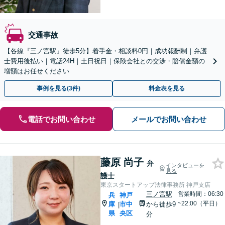
交通事故
【各線『三ノ宮駅』徒歩5分】着手金・相談料0円｜成功報酬制｜弁護
士費用後払い｜電話24H｜土日祝日｜保険会社との交渉・賠償金額の
増額はお任せください
事例を見る(3件)
料金表を見る
電話でお問い合わせ
メールでお問い合わせ
藤原 尚子
弁
インタビューを
見る
護士
東京スタートアップ法律事務所 神戸支店
三ノ宮駅
営業時間：06:30
兵
神戸
~22:00（平日）
庫
市中
から徒歩9
|
県
央区
分