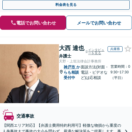
等級認定、過失割合などすべて対応【休日・夜間相談可】
料金表を見る
電話でお問い合わせ
メールでお問い合わせ
大西 達也
兵庫県
インタビュ
ーを見る
弁護士
天野・上垣法律会計事務所
営業時間：0
神戸市
か
面談方法(対面・
らも相談
電話・ビデオな
9:30~17:30
受付中
ど)は応相談
（平日）
交通事故
【関西エリア対応】【弁護士費用特約利用可】軽微な物損から重度の
人身事故まで事故の大小を問わず、最適な解決策をご提案します。事