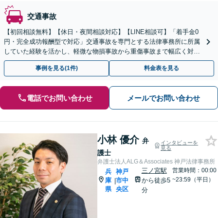
交通事故
【初回相談無料】【休日・夜間相談対応】【LINE相談可】「着手金0
円・完全成功報酬型で対応」交通事故を専門とする法律事務所に所属
していた経験を活かし、軽微な物損事故から重傷事故まで幅広く対応
いたします【WEB面談対応】
事例を見る(1件)
料金表を見る
電話でお問い合わせ
メールでお問い合わせ
小林 優介
弁
インタビューを
見る
護士
弁護士法人ALG＆Associates 神戸法律事務所
三ノ宮駅
営業時間：00:00
兵
神戸
~23:59（平日）
庫
市中
から徒歩5
|
県
央区
分