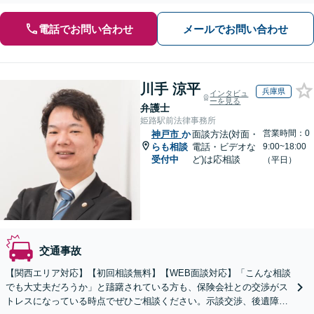
電話でお問い合わせ
メールでお問い合わせ
川手 涼平
兵庫県
インタビュ
ーを見る
弁護士
姫路駅前法律事務所
営業時間：0
神戸市
か
面談方法(対面・
らも相談
電話・ビデオな
9:00~18:00
受付中
ど)は応相談
（平日）
交通事故
【関西エリア対応】【初回相談無料】【WEB面談対応】「こんな相談
でも大丈夫だろうか」と躊躇されている方も、保険会社との交渉がス
トレスになっている時点でぜひご相談ください。示談交渉、後遺障害