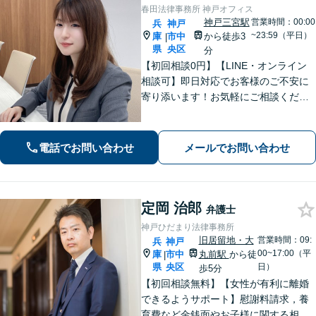
春田法律事務所 神戸オフィス
神戸三宮駅
営業時間：00:00
兵
神戸
~23:59（平日）
庫
市中
から徒歩3
|
県
央区
分
【初回相談0円】【LINE・オンライン
相談可】即日対応でお客様のご不安に
寄り添います！お気軽にご相談くださ
い【土日祝も24時間受付】
電話でお問い合わせ
メールでお問い合わせ
定岡 治郎
弁護士
神戸ひだまり法律事務所
旧居留地・大
営業時間：09:
兵
神戸
00~17:00（平
庫
市中
丸前駅
から徒
|
県
央区
日）
歩5分
【初回相談無料】【女性が有利に離婚
できるようサポート】慰謝料請求，養
育費など金銭面やお子様に関する相談