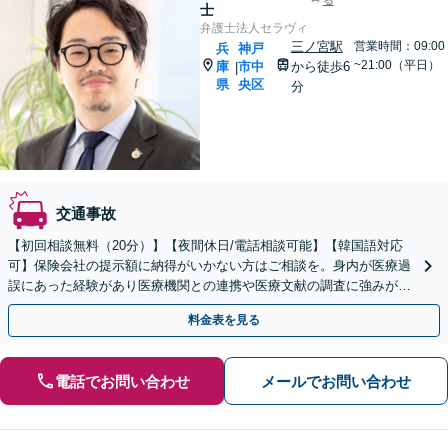
る
士
弁護士法人セラヴィ
三ノ宮駅
営業時間：09:00
兵
神戸
~21:00（平日）
庫
市中
から徒歩6
|
県
央区
分
交通事故
【初回相談無料（20分）】【夜間休日/電話相談可能】【韓国語対応
可】保険会社の提示額に納得がいかない方はご相談を。身内が医療過
誤にあった経験があり医療機関との連携や医療文献の調査に強みがあ
ります。
料金表を見る
電話でお問い合わせ
メールでお問い合わせ