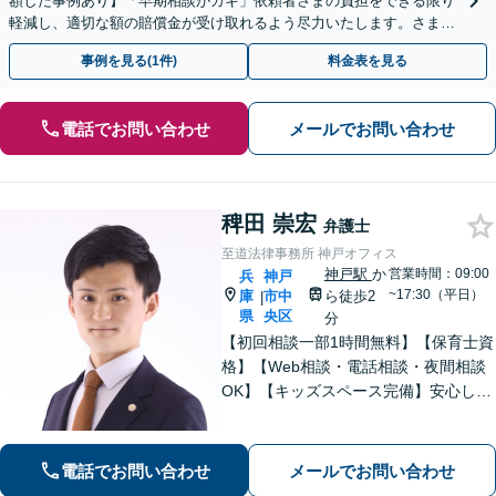
額した事例あり】「早期相談がカギ」依頼者さまの負担をできる限り
軽減し、適切な額の賠償金が受け取れるよう尽力いたします。さまざ
まな角度から示談の提案をおこない、利益の最大化を目指す
事例を見る(1件)
料金表を見る
電話でお問い合わせ
メールでお問い合わせ
稗田 崇宏
弁護士
至道法律事務所 神戸オフィス
神戸駅
か
営業時間：09:00
兵
神戸
~17:30（平日）
庫
市中
ら徒歩2
|
県
央区
分
【初回相談一部1時間無料】【保育士資
格】【Web相談・電話相談・夜間相談
OK】【キッズスペース完備】安心して
お話しできる環境◎高い専門性で問題
解決をサポートします。◇離婚（子ど
も・熟年・不貞・モラハラ）◇相続
電話でお問い合わせ
メールでお問い合わせ
（限定承認等も）◇行政（いじめ・学