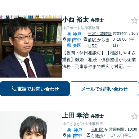
校）対応
小西 裕太
弁護士
神戸ポート法律事務所
三宮・花時計
営業時間：10:3
兵
神戸
0~18:00（平
庫
市中
前駅
から徒
|
県
央区
日）
歩5分
【夜間・休日相談可】【相談しやすさ
重視】離婚・相続・債務整理から企業
法務・刑事事件まで幅広く対応。一般
民事・家事・労務（使用者側）・不動
産案件もお任せください。海難審判
（海事補佐人）にも対応可能です。
電話でお問い合わせ
メールでお問い合わせ
上田 孝治
弁護士
神戸さきがけ法律事務所
元町駅
か
営業時間：10:00
兵
神戸
~17:30（平日）
庫
市中
ら徒歩7
|