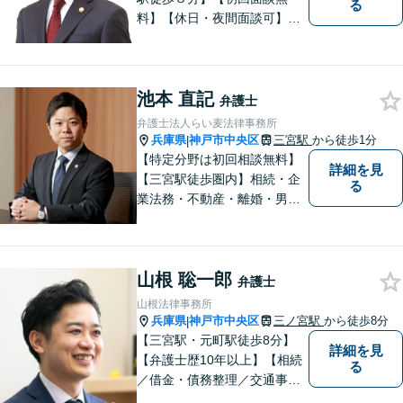
る
料】【休日・夜間面談可】プ
ロフェッショナルとして、全
ての案件でベストの解決策を
ご提案し、依頼者の利益を最
池本 直記
大限実現できるよう全力を尽
弁護士
くします。ささいなことで
弁護士法人らい麦法律事務所
も、まずはお気軽にご相談く
兵庫県
神戸市中央区
三宮駅
から徒歩1分
|
ださい。
【特定分野は初回相談無料】
詳細を見
【三宮駅徒歩圏内】相続・企
る
業法務・不動産・離婚・男女
問題等に豊富な経験。親しみ
やすさとフットワークを大切
に、依頼者様と真剣に向き合
山根 聡一郎
い、誠実に対応します。お困
弁護士
りの際はぜひご相談くださ
山根法律事務所
い。【休日夜間ご相談可】
兵庫県
神戸市中央区
三ノ宮駅
から徒歩8分
|
【三宮駅・元町駅徒歩8分】
詳細を見
【弁護士歴10年以上】【相続
る
／借金・債務整理／交通事
故】寄り添う身近な法律事務