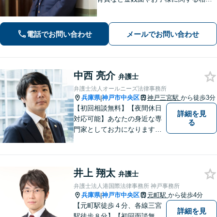
を多数解決【離婚・不倫・男女問題・
遺産相続・交通事故】依頼者様のお気
持ちを大切にしながら交渉します。
電話でお問い合わせ
メールでお問い合わせ
【Web相談可】【平日夜間可】【神戸
大丸の近く】
中西 亮介
弁護士
弁護士法人オールニーズ法律事務所
兵庫県
神戸市中央区
神戸三宮駅
から徒歩3分
|
【初回相談無料】【夜間休日
詳細を見
対応可能】あなたの身近な専
る
門家としてお力になります。
借金問題・離婚問題・相続・
交通事故、幅広い案件に多数
の実績があります。まずはお
井上 翔太
気軽にご相談ください。
弁護士
弁護士法人港国際法律事務所 神戸事務所
兵庫県
神戸市中央区
元町駅
から徒歩4分
|
【元町駅徒歩４分、各線三宮
詳細を見
駅徒歩８分】【初回面談無