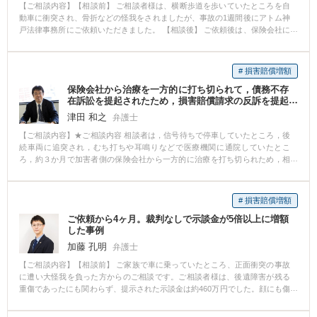
【ご相談内容】【相談前】 ご相談者様は、横断歩道を歩いていたところを自
動車に衝突され、骨折などの怪我をされましたが、事故の1週間後にアトム神
戸法律事務所にご依頼いただきました。 【相談後】 ご依頼後は、保険会社に
受任通知を送り、その後のやりとりは全て弁護士がさせていただきました。
ご相談者様は、保険会社の担当者が高圧的だったとのことで、やりとりから
解放され安心されていました。 治療中は、通院頻度などのアドバイスをさせ
# 損害賠償増額
ていただきました。 その後、示談段階になり、弁護士が、裁判所が採用する
保険会社から治療を一方的に打ち切られて，債務不存
基準での提示を行い、最終的にその提示に近い金額で示談をすることができ
在訴訟を提起されたため，損害賠償請求の反訴を提起
ました。 その結果、ご相談様は、適切な示談金を受け取ることができまし
して後遺障害の１２級と賠償額１０００万円を勝ち取
た。 【先生のコメント】 交通事故の被害者の方が、弁護士に依頼した場合に
津田 和之
弁護士
った事例
は、以下のようなメリットがあります。 ① 相手方保険会社とのやりとりから
【ご相談内容】★ご相談内容 相談者は，信号待ちで停車していたところ，後
解放される ② 法的なアドバイスを受けることができる ③ 後遺障害申請のサ
続車両に追突され，むち打ちや耳鳴りなどで医療機関に通院していたとこ
ポートを受けられる ④ 示談金を増額できる 交通事故の被害者の方は、交通事
ろ，約３か月で加害者側の保険会社から一方的に治療を打ち切られため，相
故に遭われ大変な思いをされた分、このようなメリットを享受して、適正な
談に来られました。 ★解決の方針・結果 むち打ちや耳鳴りの症状が存在す
示談金を受け取っていただきたく権利があります。 交通事故の被害に遭われ
るということでしたので，健康保険を使って，治療を継続することとしまし
お困りの方は、アトム神戸法律事務所にご相談ください。即日、無料で相談
た。 また，耳鳴りについて専門医を紹介して，検査などを受けることとしま
ができます。
# 損害賠償増額
した。 こうした中で，加害者側の保険会社から債務不存在訴訟を提起された
ご依頼から4ヶ月。裁判なしで示談金が5倍以上に増額
ため，損害賠償請求の反訴を提起しました。 訴訟では，むち打ちの１４級
した事例
と耳鳴りの１２級の後遺障害を主張し，約１２００万円の損害賠償を請求し
ました。 特に，耳鳴りについては，専門医と連携して検査データにより後遺
加藤 孔明
弁護士
障害の立証を行いました。 その結果，１審では１０００万円の損害賠償を
【ご相談内容】【相談前】 ご家族で車に乗っていたところ、正面衝突の事故
認める判決がなされ，その後，相手側が控訴しましたが，最終的には１審判
に遭い大怪我を負った方からのご相談です。ご相談者様は、後遺障害が残る
決の内容で和解しました。 この事例は，保険会社が一方的に治療を打ち切
重傷であったにも関わらず、提示された示談金は約460万円でした。顔にも傷
り，反訴を提起してきたため，自賠責により後遺障害の認定ができないた
跡が残り、趣味のスポーツもできなくなり、精神的にも大きな苦痛を負って
め，裁判所で後遺障害の認定が行われることとなりました。 耳鳴りについ
おられました。そこで、弊所のホームページをご覧になったご相談者様から
ては，一般的に見逃されやすく後遺障害の立証が難しいのですが，専門医と