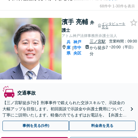
68件中 1-30件を表示
濱手 亮輔
弁
インタビューを
見る
護士
アトム神戸法律事務所弁護士法人
三ノ宮駅
営業時間：09:00
兵
神戸
~20:00（平日）
庫
市中
から徒歩7
|
県
央区
分
交通事故
【三ノ宮駅徒歩7分】刑事事件で鍛えられた交渉スキルで、示談金の
大幅アップを目指します。初回面談で示談金や弁護士費用について、
丁寧にご説明いたします。軽傷の方でもまずはお電話を。【弁護士費
用特約対応可】【LINEや弁護士直通電話あり】
事例を見る(5件)
料金表を見る