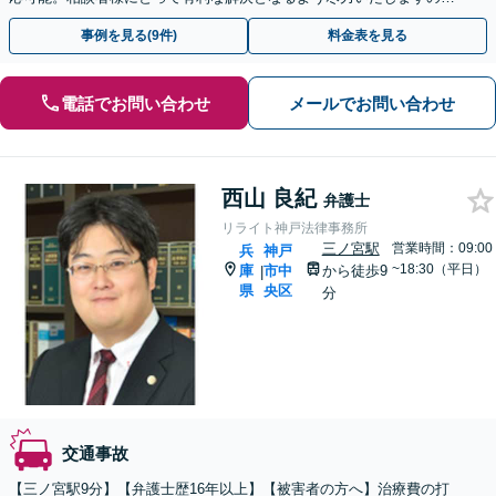
で、ぜひご相談ください【神戸駅3分】【休日・夜間面談可】
事例を見る(9件)
料金表を見る
電話でお問い合わせ
メールでお問い合わせ
西山 良紀
弁護士
リライト神戸法律事務所
三ノ宮駅
営業時間：09:00
兵
神戸
~18:30（平日）
庫
市中
から徒歩9
|
県
央区
分
交通事故
【三ノ宮駅9分】【弁護士歴16年以上】【被害者の方へ】治療費の打