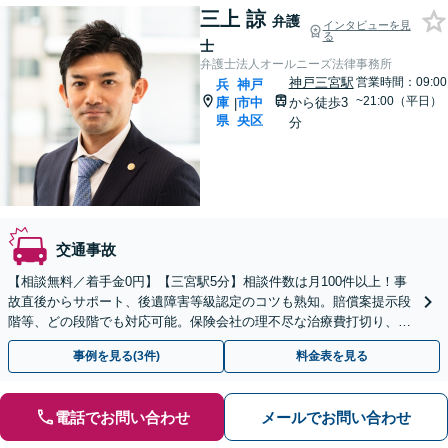
三上 諒
弁護
インタビューを見
る
士
弁護士法人オールニーズ法律事務所
神戸三宮駅
営業時間：09:00
兵
神戸
~21:00（平日）
庫
市中
から徒歩3
|
県
央区
分
交通事故
【相談無料／着手金0円】【三宮駅5分】相談件数は月100件以上！事
故直後からサポート、後遺障害等級認定のコツも熟知。賠償案提示段
階等、どの段階でも対応可能。保険会社の理不尽な治療費打切り、減
額と長年戦ってきた経験をもとに、粘り強く戦います。
事例を見る(3件)
料金表を見る
電話でお問い合わせ
メールでお問い合わせ