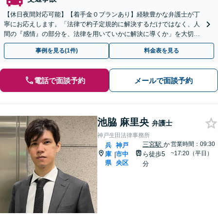
【休日夜間対応可能】【着手金０プランあり】経験豊かな弁護士が丁
寧にお応えします。「法律で杓子定規的に解決するだけではなく、人
間の『感情』の部分を、法律を用いていかに解決に導くか」を大切に
しています。
事例を見る(1件)
料金表を見る
電話で面談予約
メールで面談予約
池脇 麻里央
弁護士
神戸生田法律事務所
三宮駅
か
営業時間：09:30
兵
神戸
~17:20（平日）
庫
市中
ら徒歩5
|
県
央区
分