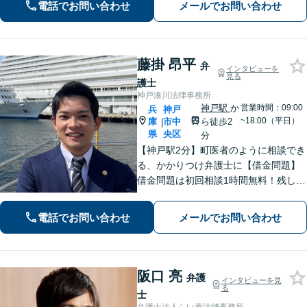
題】経済面やお子さまの将来を見据
電話でお問い合わせ
メールでお問い合わせ
え、納得できる解決策を提案【元町駅4
分】
藤掛 昂平
弁
インタビューを
見る
護士
神戸湊川法律事務所
神戸駅
か
営業時間：09:00
兵
神戸
~18:00（平日）
庫
市中
ら徒歩2
|
県
央区
分
【神戸駅2分】町医者のように相談でき
る、かかりつけ弁護士に【借金問題】
借金問題は初回相談1時間無料！残した
い資産がある方はお気軽にご相談を
【企業法務】顧問実績多数！カスハ
電話でお問い合わせ
メールでお問い合わせ
ラ・クレーム対応はお任せください
【休日・夜間相談OK（要予約）】
阪口 亮
弁護
インタビューを見
る
士