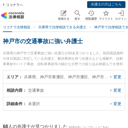
弁護士の方はこちら
ココナラへ
投稿する
探す
閲覧履歴
マイリスト
ログイン
ココナラ法律相談
兵庫県で法律相談できる弁護士
神戸市で法律相談で
神戸市の交通事故に強い弁護士
兵庫県の神戸市で交通事故に強い弁護士が68名見つかりました。初回面談無料
や休日面談に対応している弁護士、解決事例を持つ弁護士なども掲載中。自動
車事故やバイク事故、自転車事故等の細かな分野での絞り込み検索もでき便利
です。特にアトム神戸法律事務所弁護士法人の濱手 亮輔弁護士や神戸山手法律
事務所の津田 和之弁護士、神戸カトウ法律事務所の加藤 孔明弁護士のプロフィ
エリア
兵庫県、神戸市東灘区、神戸市灘区、神戸市兵庫区、神戸市長田区、神戸市須磨区、神戸市垂水区、神戸市北区、神戸市中央区、神戸市西区
変更
ール情報や弁護士費用、強みなどが注目されています。『神戸市で土日や夜間
に発生した交通事故のトラブルを今すぐに弁護士に相談したい』『交通事故の
相談内容
交通事故
変更
トラブル解決の実績豊富な近くの弁護士を検索したい』『初回相談無料で交通
事故を法律相談できる神戸市内の弁護士に相談予約したい』などでお困りの相
談者さんにおすすめです。
詳細条件
未選択
変更
68
人の弁護士が見つかりました
(検索結果について詳しくは
こちら
)