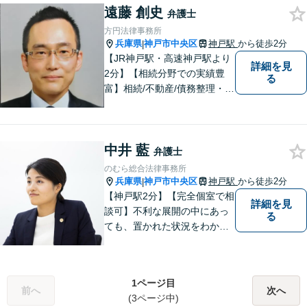
遠藤 創史
て、共に一歩ずつ進んでいき
弁護士
ましょう。【複数弁護士在
方円法律事務所
籍】
兵庫県
神戸市中央区
神戸駅
から徒歩2分
|
【JR神戸駅・高速神戸駅より
詳細を見
2分】【相続分野での実績豊
る
富】相続/不動産/債務整理・破
産などの案件を中心に対応し
てまいりました。お客様のご
意見を真摯にお聞きし、適切
中井 藍
な説明を行うことを心がけて
弁護士
おります。
のむら総合法律事務所
兵庫県
神戸市中央区
神戸駅
から徒歩2分
|
【神戸駅2分】【完全個室で相
詳細を見
談可】不利な展開の中にあっ
る
ても、置かれた状況をわかり
やすく説明し、できること・
できないことをしっかりと協
議して、ご納得いただいた上
1ページ目
で進めるようにしています。
前へ
次へ
(3ページ中)
お困りの際は、ぜひご相談く