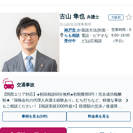
古山 隼也
弁護士
大阪府
古山綜合法律事務所
営業時間：0
神戸市
か
面談方法(対面・
らも相談
電話・ビデオな
9:00~18:00
受付中
ど)は応相談
（平日）
交通事故
【関西エリア対応】●初回相談60分無料●初期費用0円！完全成功報酬
制★『保険会社の代理人弁護士経験あり』むち打ちなど、軽微な事故
もご相談ください！【相談実績1000件超⭐️】賠償額の交渉／後遺障害
認定／治療費打ち切りなどサポート！
事例を見る(5件)
料金表を見る