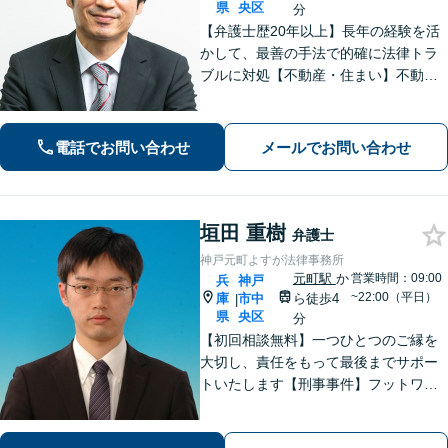
県
央区
分
【弁護士歴20年以上】長年の経験を活
かして、最善の手法で的確に法律トラ
ブルに対処【不動産・住まい】不動産
関係の資格を複数所持。不動産案件の
取扱い多数【相続・遺言】他士業と連
携してワンストップで解決【夜間・休
電話でお問い合わせ
メールでお問い合わせ
日相談可】【元町駅7分】
垣田 重樹
弁護士
神戸元町よすが法律事務所
元町駅
か
営業時間：09:00
兵
神戸
~22:00（平日）
庫
市中
ら徒歩4
|
県
央区
分
【初回相談無料】一つひとつのご縁を
大切し、責任をもって最後までサポー
トいたします【刑事事件】フットワー
クの軽さとスピードが強み。豊富な経
験を活かして最善の解決を【離婚問