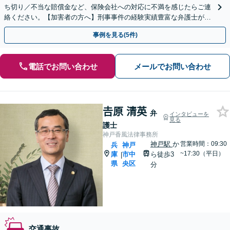
ち切り／不当な賠償金など、保険会社への対応に不満を感じたらご連
絡ください。【加害者の方へ】刑事事件の経験実績豊富な弁護士が石
鹸から裁判までサポートします。【初回相談無料】
事例を見る(5件)
電話でお問い合わせ
メールでお問い合わせ
𠮷原 清英
弁
インタビューを
見る
護士
神戸香風法律事務所
神戸駅
か
営業時間：09:30
兵
神戸
~17:30（平日）
庫
市中
ら徒歩3
|
県
央区
分
交通事故