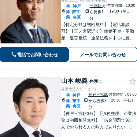
弁護士法人らい麦法律事務所
三宮駅
か
営業時間：10:00
兵
神戸
~19:00（平日）
庫
市中
ら徒歩1
|
県
央区
分
【特定分野は初回無料】【電話相談
可】【三ノ宮駅近く】離婚不貞・不動
産・遺言相続・企業法務を中心に豊富
な解決実績あり。「すべては依頼者の
ために」をモットーに、高い専門性を
電話でお問い合わせ
メールでお問い合わせ
もって最善の解決を実現します。お気
軽にご相談ください。
山本 峻義
弁護士
弁護士法人リーセット
神戸三宮駅
営業時間：09:00
兵
神戸
~20:30（平日）
庫
市中
から徒歩3
|
県
央区
分
【神戸三宮駅3分】【債務整理、企業法
務は初回相談無料】「借金問題で苦し
んでおられる方の味方でありたい」
「中小企業の法務案件の取り扱い実績