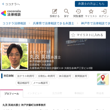
弁護士の方はこちら
ココナラへ
投稿する
探す
閲覧履歴
マイリスト
ログイン
ココナラ法律相談
兵庫県で法律相談できる弁護士
神戸市で法律相談で
マイリストに入れる
まるも ひでお
丸茂 英雄
弁護士
神戸伊藤町法律事務所
旧居留地・大丸前駅
兵庫県
神戸市中央区伊藤町119 大樹生命神戸三宮ビル5階
対応体制
法テラス利用可
分割払い利用可
休日面談可
夜間面談可
電話相談可
メール相談可
インタビュー
注力分野
事例紹介
料金表
プロフィール
丸茂 英雄弁護士 神戸伊藤町法律事務所