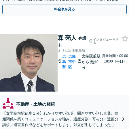
担を軽減し、不利にならない主張をサポートいたします。
料金表を見る
森 亮人
弁護
インタビューを見
る
士
まりん法律事務所
女学院前駅
営業時間：09:00
広
広島
~18:00（平日）
島
市中
から徒歩1
|
県
区
分
不動産・土地の相続
【女学院前駅徒歩１分】わかりやすい説明、聞きやすい話し言葉、信
頼関係を築くコミュニケーションが強み。遺産分割／寄与分／遺留分
請求／遺言書作成などをサポートします。対立が生じてしまったご家