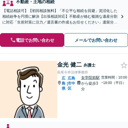
不動産・土地の相続
【電話相談可】【初回相談無料】「不公平な相続を回避」泥沼化した
相続紛争を円滑に解決【出張相談対応】不動産が絡む複雑な遺産分割
に対応「生前対策に注力／遺言書の作成もお任せください」遺留分侵
害額請求ご相談いただけます【出張サービス】【完全個室】
電話でお問い合わせ
メールでお問い合わせ
金光 健二
弁護士
長尾今井法律事務所
女学院前駅
営業時間：10:00
広
広島
~18:00（平日）
島
市中
から徒歩3
|
県
区
分