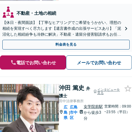
不動産・土地の相続
【休日・夜間面談】【丁寧なヒアリングでご希望をうかがい、理想の
相続を実現すべく尽力します【遺言書作成の出張サービスあり】「泥
沼化した相続紛争も冷静に解決」不動産・遺留分侵害額請求もお任せ
【縮景園前駅４分】
料金表を見る
電話でお問い合わせ
メールでお問い合わせ
沖田 篤史
弁
インタビューを
見る
護士
田中法律事務所
女学院前駅
営業時間：09:00
広
広島
~23:55（平日）
島
市中
から徒歩3
|
県
区
分