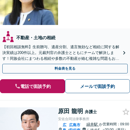
不動産・土地の相続
【初回相談無料】生前贈与、遺産分割、遺言無効など相続に関する解
決実績は200件以上。元裁判官の弁護士とともにチームで解決しま
す！同族会社にまつわる相続や多数の不動産が絡む複雑な問題もお任
せ【生前対策】相続トラブルを未然に防ぐアドバイスも可
料金表を見る
電話で面談予約
メールで面談予約
原田 龍明
弁護士
安佐合同法律事務所
緑井駅
か
営業時間：09:00
広
広島市
~20:00（平日）