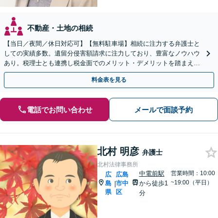
不動産・土地の相続
【当日／夜間／休日対応可】【無料駐車場】相続に注力する弁護士と
しての実績多数。遺留分侵害額請求に注力しており、豊富なノウハウ
あり。税理士とも連携し税金面でのメリット・デメリットを踏まえた
解決が可能。難しい複雑な相続問題でも、お任せください。
料金表を見る
電話でお問い合わせ
メールで面談予約
北村 明彦
弁護士
北村法律事務所
中電前駅
営業時間：10:00
広
広島
~19:00（平日）
島
市中
から徒歩1
|
県
区
分