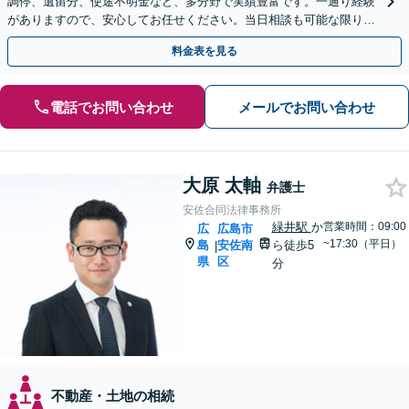
調停、遺留分、使途不明金など、多分野で実績豊富です。一通り経験
がありますので、安心してお任せください。当日相談も可能な限り対
応します。悩まずお早めにご相談ください【出張相談対応】
料金表を見る
電話でお問い合わせ
メールでお問い合わせ
大原 太軸
弁護士
安佐合同法律事務所
緑井駅
か
営業時間：09:00
広
広島市
~17:30（平日）
島
安佐南
ら徒歩5
|
県
区
分
不動産・土地の相続