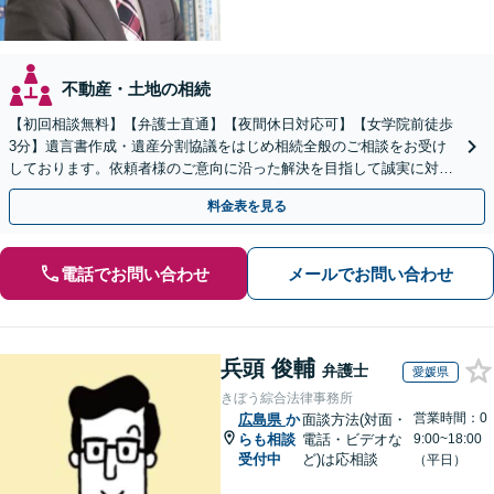
不動産・土地の相続
【初回相談無料】【弁護士直通】【夜間休日対応可】【女学院前徒歩
3分】遺言書作成・遺産分割協議をはじめ相続全般のご相談をお受け
しております。依頼者様のご意向に沿った解決を目指して誠実に対応
いたします。お気軽にご相談下さい。
料金表を見る
電話でお問い合わせ
メールでお問い合わせ
兵頭 俊輔
弁護士
愛媛県
きぼう綜合法律事務所
営業時間：0
広島県
か
面談方法(対面・
らも相談
電話・ビデオな
9:00~18:00
受付中
ど)は応相談
（平日）