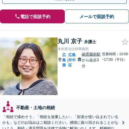
電話で面談予約
メールで面談予約
丸川 京子
弁護士
木村要治法律事務所
縮景園前駅
営業時間：10:00
広
広島
~17:00（平日）
島
市中
から徒歩3
|
県
区
分
不動産・土地の相続
「相続で揉めそう」「相続を放棄したい」「財産が使い込まれている
かも」などのお悩みはご相談ください。感情に振り回されることがな
いよう、相続・遺言問題を法律で冷静に解決いたします。精神的な負