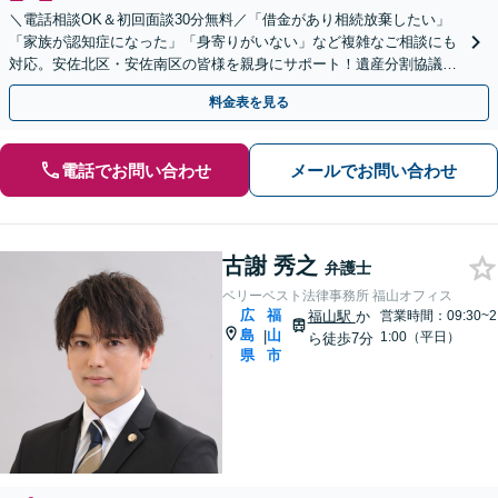
＼電話相談OK＆初回面談30分無料／「借金があり相続放棄したい」
「家族が認知症になった」「身寄りがいない」など複雑なご相談にも
対応。安佐北区・安佐南区の皆様を親身にサポート！遺産分割協議や
調停、遺言書作成、成年後見申し立て【JR緑井駅5分】
料金表を見る
電話でお問い合わせ
メールでお問い合わせ
古謝 秀之
弁護士
ベリーベスト法律事務所 福山オフィス
広
福
福山駅
か
営業時間：09:30~2
島
山
|
1:00（平日）
ら徒歩7分
県
市