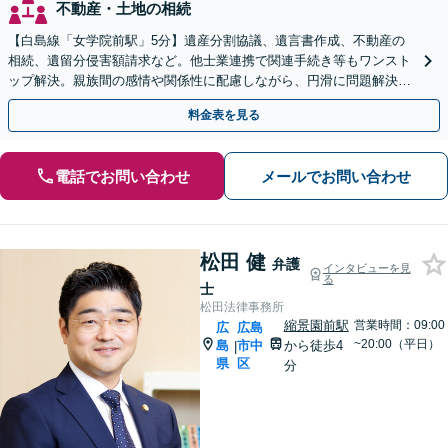
不動産・土地の相続
【白島線「女学院前駅」5分】遺産分割協議、遺言書作成、不動産の
相続、遺留分侵害額請求など。他士業連携で関連手続き等もワンスト
ップ解決。親族間の感情や関係性に配慮しながら、円滑に問題解決へ
【初回相談無料】
料金表を見る
電話でお問い合わせ
メールでお問い合わせ
松田 健
弁護
インタビューを見
る
士
松田法律事務所
縮景園前駅
営業時間：09:00
広
広島
~20:00（平日）
島
市中
から徒歩4
|
県
区
分