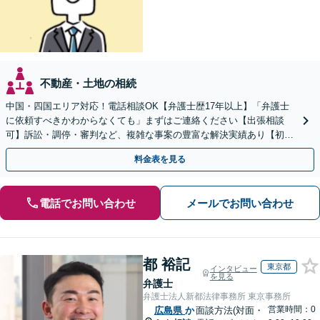
不動産・土地の相続
中国・四国エリア対応！電話相談OK【弁護士歴17年以上】「弁護士
に依頼すべきかわからなくても」まずはご連絡ください【出張相談
可】訴訟・調停・審判など、複雑な事案の豊富な解決実績あり【初回
相談無料】初回面談のみで解決できるケースもあります
料金表を見る
電話でお問い合わせ
メールでお問い合わせ
都 裕記
東京都
インタビュー
を見る
弁護士
弁護士法人新都法律事務所 東京事務所
営業時間：0
広島県
か
面談方法(対面・