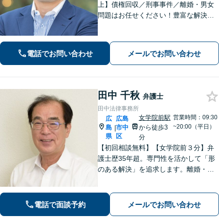
上】債権回収／刑事事件／離婚・男女
問題はお任せください！豊富な解決実
績と弁護士経験を活かした、的確でス
ムーズな対応が持ち味です【子連れ相
談】【完全個室相談】【休日・夜間対
電話でお問い合わせ
メールでお問い合わせ
応可】【本通駅5分】
田中 千秋
弁護士
田中法律事務所
女学院前駅
営業時間：09:30
広
広島
~20:00（平日）
島
市中
から徒歩3
|
県
区
分
【初回相談無料】【女学院前３分】弁
護士歴35年超。専門性を活かして「形
のある解決」を追求します。離婚・債
務整理・不動産・相続・企業法務な
ど、個人・法人ともに実績豊富です。
話しやすい弁護士に是非ご相談くださ
電話で面談予約
メールでお問い合わせ
い。（合同庁舎内郵便局近く）