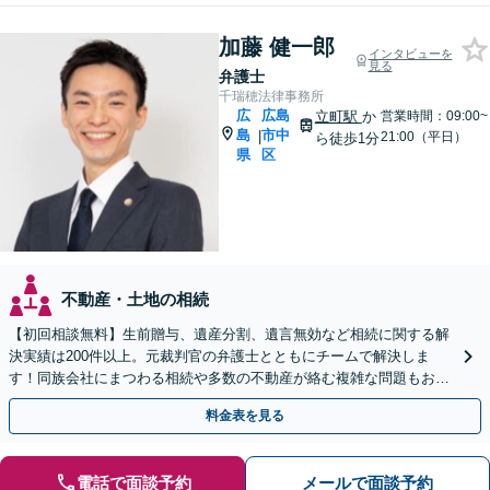
加藤 健一郎
インタビューを
見る
弁護士
千瑞穂法律事務所
広
広島
立町駅
か
営業時間：09:00~
島
市中
|
21:00（平日）
ら徒歩1分
県
区
不動産・土地の相続
【初回相談無料】生前贈与、遺産分割、遺言無効など相続に関する解
決実績は200件以上。元裁判官の弁護士とともにチームで解決しま
す！同族会社にまつわる相続や多数の不動産が絡む複雑な問題もお任
せ【生前対策】相続トラブルを未然に防ぐアドバイスも可
料金表を見る
電話で面談予約
メールで面談予約