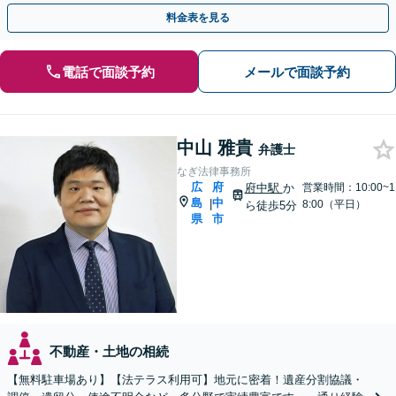
族間の感情にも丁寧に配慮いたします。
料金表を見る
電話で面談予約
メールで面談予約
中山 雅貴
弁護士
なぎ法律事務所
広
府
府中駅
か
営業時間：10:00~1
島
中
|
8:00（平日）
ら徒歩5分
県
市
不動産・土地の相続
【無料駐車場あり】【法テラス利用可】地元に密着！遺産分割協議・