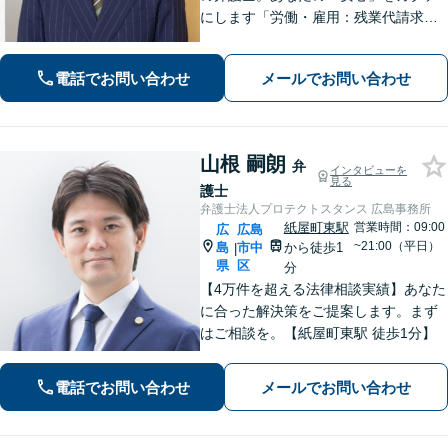
にします「労働・雇用：残業代請求、
不当解雇、労災など、労働者側の対応
実績が豊富」「不動産：不動産を相続
電話でお問い合わせ
メールでお問い合わせ
すべきか、放棄すべきか冷静に判断で
きるようサポートいたします」【広島
駅４分】
山根 嗣朗
弁
インタビューを
見る
護士
弁護士法人プロテクトスタンス 広島事務所
紙屋町東駅
営業時間：09:00
広
広島
~21:00（平日）
島
市中
から徒歩1
|
県
区
分
【4万件を超える法律相談実績】あなた
に合った解決策をご提案します。まず
はご相談を。【紙屋町東駅 徒歩1分】
電話でお問い合わせ
メールでお問い合わせ