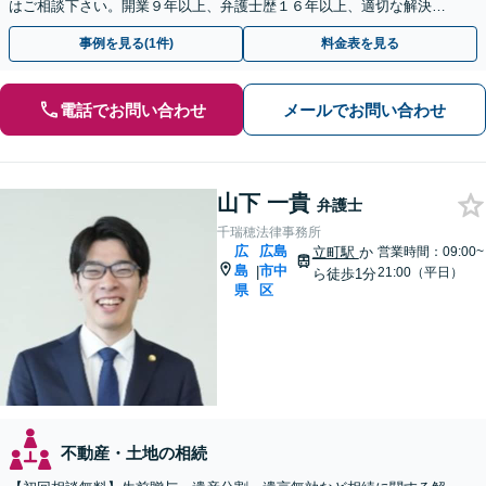
はご相談下さい。開業９年以上、弁護士歴１６年以上、適切な解決が
モットーです。【休日・夜間対応】【女学院前駅1分】
事例を見る(1件)
料金表を見る
電話でお問い合わせ
メールでお問い合わせ
山下 一貴
弁護士
千瑞穂法律事務所
広
広島
立町駅
か
営業時間：09:00~
島
市中
|
21:00（平日）
ら徒歩1分
県
区
不動産・土地の相続