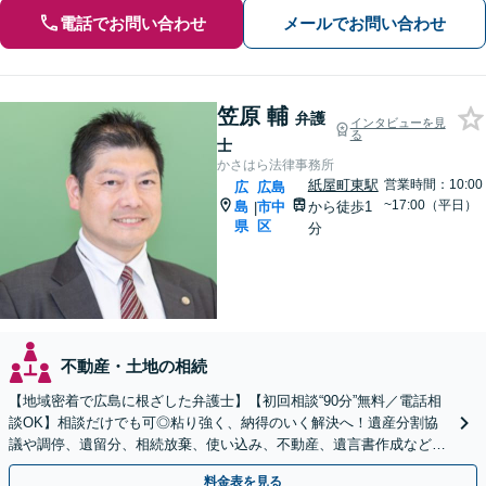
電話でお問い合わせ
メールでお問い合わせ
笠原 輔
弁護
インタビューを見
る
士
かさはら法律事務所
紙屋町東駅
営業時間：10:00
広
広島
~17:00（平日）
島
市中
から徒歩1
|
県
区
分
不動産・土地の相続
【地域密着で広島に根ざした弁護士】【初回相談“90分”無料／電話相
談OK】相談だけでも可◎粘り強く、納得のいく解決へ！遺産分割協
議や調停、遺留分、相続放棄、使い込み、不動産、遺言書作成など、
実績豊富。状況に応じて税理士や司法書士などご紹介。
料金表を見る