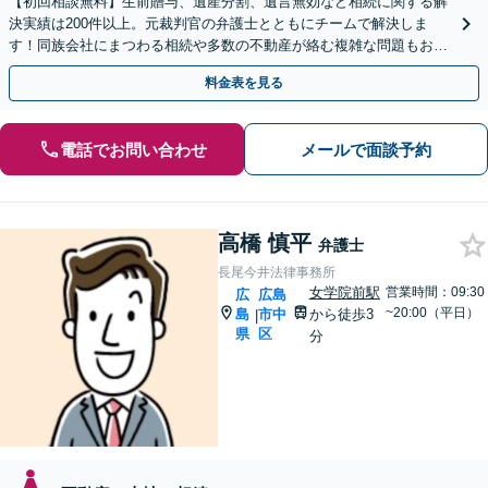
【初回相談無料】生前贈与、遺産分割、遺言無効など相続に関する解
決実績は200件以上。元裁判官の弁護士とともにチームで解決しま
す！同族会社にまつわる相続や多数の不動産が絡む複雑な問題もお任
せ【生前対策】相続トラブルを未然に防ぐアドバイスも可
料金表を見る
電話でお問い合わせ
メールで面談予約
高橋 慎平
弁護士
長尾今井法律事務所
女学院前駅
営業時間：09:30
広
広島
~20:00（平日）
島
市中
から徒歩3
|
県
区
分