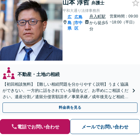
山本 淳哲
弁護士
平和大通り法律事務所
舟入町駅
営業時間：09:00
広
広島
~18:00（平日）
島
市中
から徒歩5
|
県
区
分
不動産・土地の相続
【初回相談無料】【難しい相続問題を分かりやすく説明】うまく協議
ができない、一方的に話をされている場合など、お早めにご相談くだ
さい。遺産分割／遺留分侵害額請求／事業承継／成年後見など相続に
関するお悩みに対応します【舟入町駅5分】【分割払い可】
料金表を見る
電話でお問い合わせ
メールでお問い合わせ