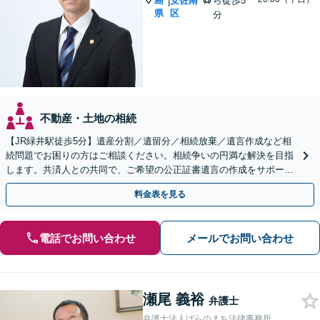
島
安佐南
ら徒歩5
|
県
区
分
不動産・土地の相続
【JR緑井駅徒歩5分】遺産分割／遺留分／相続放棄／遺言作成など相
続問題でお困りの方はご相談ください。相続争いの円満な解決を目指
します。共済人との共同で、ご希望の公正証書遺言の作成をサポート
【完全個室】
料金表を見る
電話でお問い合わせ
メールでお問い合わせ
瀬尾 義裕
弁護士
弁護士法人ばらのまち法律事務所