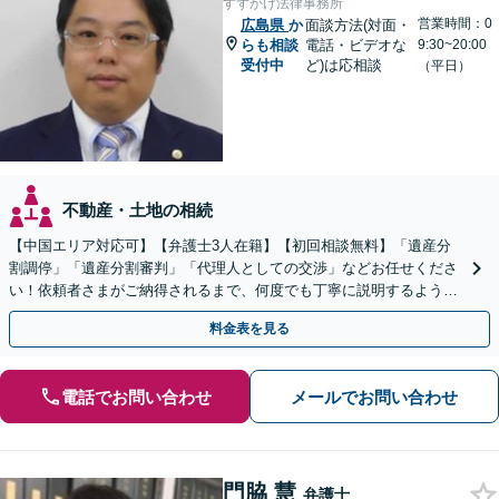
すずかけ法律事務所
営業時間：0
広島県
か
面談方法(対面・
らも相談
電話・ビデオな
9:30~20:00
受付中
ど)は応相談
（平日）
不動産・土地の相続
【中国エリア対応可】【弁護士3人在籍】【初回相談無料】「遺産分
割調停」「遺産分割審判」「代理人としての交渉」などお任せくださ
い！依頼者さまがご納得されるまで、何度でも丁寧に説明するよう心
掛けています【土日祝／夜間対応可】【当日／電話相談可】
料金表を見る
電話でお問い合わせ
メールでお問い合わせ
門脇 慧
弁護士