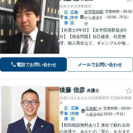
長尾今井法律事務所
女学院前駅
営業時間：09:30
広
広島
~20:00（平日）
島
市中
から徒歩3
|
県
区
分
【弁護士9年目】【女学院前駅徒歩5
分】【借金問題】自己破産、任意整
理、個人再生など。ギャンブルや仮想
通貨で破産した場合もご相談ください
【交通事故】後遺症の認定、賠償金額
などご相談ください【夜間土日祝相談
電話でお問い合わせ
メールでお問い合わせ
可】【初回相談無料】【Zoom面談可】
後藤 信彦
弁護士
弁護士法人あさかぜ法律事務所 広島駅前事務
所
広
広島
広島駅
か
営業時間：09:00~
島
市南
|
18:00（平日）
ら徒歩4分
県
区
【初回相談無料あり】身近で頼れる街
の弁護士。あなたの「安心」をカタチ