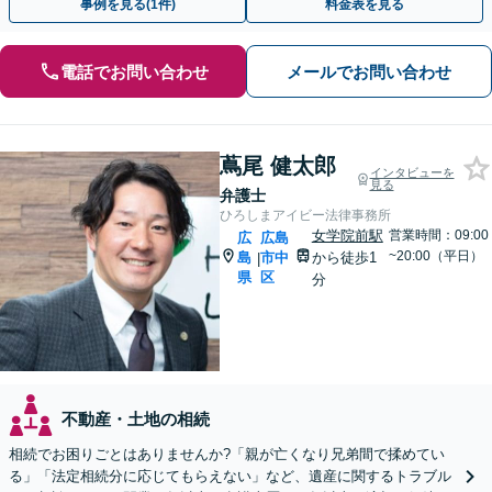
事例を見る(1件)
料金表を見る
電話でお問い合わせ
メールでお問い合わせ
蔦尾 健太郎
インタビューを
見る
弁護士
ひろしまアイビー法律事務所
女学院前駅
営業時間：09:00
広
広島
~20:00（平日）
島
市中
から徒歩1
|
県
区
分
不動産・土地の相続
相続でお困りごとはありませんか?「親が亡くなり兄弟間で揉めてい
る」「法定相続分に応じてもらえない」など、遺産に関するトラブル