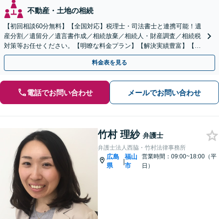
不動産・土地の相続
【初回相談60分無料】【全国対応】税理士・司法書士と連携可能！遺
産分割／遺留分／遺言書作成／相続放棄／相続人・財産調査／相続税
対策等お任せください。【明瞭な料金プラン】【解決実績豊富】【電
話相談可】
料金表を見る
電話でお問い合わせ
メールでお問い合わせ
竹村 理紗
弁護士
弁護士法人西脇・竹村法律事務所
広島
福山
営業時間：09:00~18:00（平
|
県
市
日）