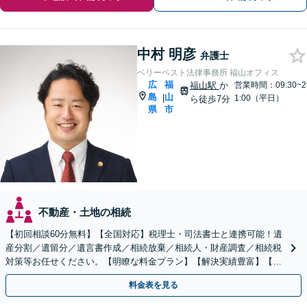
中村 明彦
弁護士
ベリーベスト法律事務所 福山オフィス
広
福
福山駅
か
営業時間：09:30~2
島
山
|
1:00（平日）
ら徒歩7分
県
市
不動産・土地の相続
【初回相談60分無料】【全国対応】税理士・司法書士と連携可能！遺
産分割／遺留分／遺言書作成／相続放棄／相続人・財産調査／相続税
対策等お任せください。【明瞭な料金プラン】【解決実績豊富】【電
話相談可】
料金表を見る