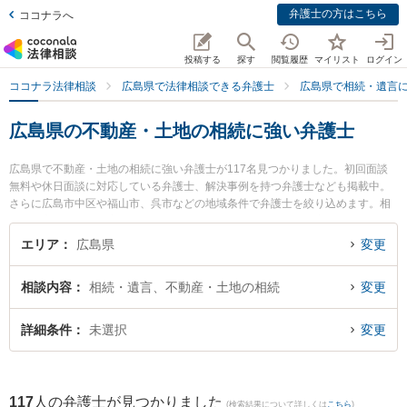
弁護士の方はこちら
ココナラへ
投稿する
探す
閲覧履歴
マイリスト
ログイン
ココナラ法律相談
広島県で法律相談できる弁護士
広島県で相続・遺言
広島県の不動産・土地の相続に強い弁護士
広島県で不動産・土地の相続に強い弁護士が117名見つかりました。初回面談
無料や休日面談に対応している弁護士、解決事例を持つ弁護士なども掲載中。
さらに広島市中区や福山市、呉市などの地域条件で弁護士を絞り込めます。相
続・遺言に関係する家族間の相続トラブルや認知症の相続、遺産分割等の細か
な分野での絞り込み検索もでき便利です。特に弁護士法人ALG＆Associates 広
エリア
広島県
変更
島法律事務所の西谷 剛弁護士やかさはら法律事務所の笠原 輔弁護士、木村要治
法律事務所の丸川 京子弁護士のプロフィール情報や弁護士費用、強みなどが注
相談内容
相続・遺言、不動産・土地の相続
変更
目されています。『広島県で土日や夜間に発生した不動産・土地の相続のトラ
ブルを今すぐに弁護士に相談したい』『不動産・土地の相続のトラブル解決の
実績豊富な近くの弁護士を検索したい』『初回相談無料で不動産・土地の相続
詳細条件
未選択
変更
を法律相談できる広島県内の弁護士に相談予約したい』などでお困りの相談者
さんにおすすめです。
117
人の弁護士が見つかりました
(検索結果について詳しくは
こちら
)