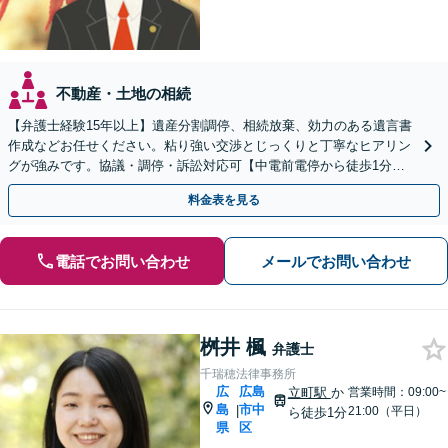
不動産・土地の相続
【弁護士経験15年以上】遺産分割調停、相続放棄、効力のある遺言書
作成などお任せください。粘り強い交渉とじっくりと丁寧なヒアリン
グが強みです。協議・調停・訴訟対応可【中電前電停から徒歩1分】
【法テラス利用可】【弁護士直通電話】
料金表を見る
電話でお問い合わせ
メールでお問い合わせ
桝井 楓
弁護士
千瑞穂法律事務所
広
広島
立町駅
か
営業時間：09:00~
島
市中
|
21:00（平日）
ら徒歩1分
県
区