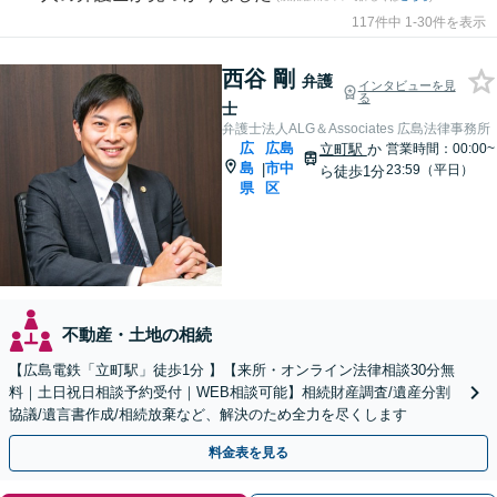
117件中 1-30件を表示
西谷 剛
弁護
インタビューを見
る
士
弁護士法人ALG＆Associates 広島法律事務所
広
広島
立町駅
か
営業時間：00:00~
島
市中
|
23:59（平日）
ら徒歩1分
県
区
不動産・土地の相続
【広島電鉄「立町駅」徒歩1分 】【来所・オンライン法律相談30分無
料｜土日祝日相談予約受付｜WEB相談可能】相続財産調査/遺産分割
協議/遺言書作成/相続放棄など、解決のため全力を尽くします
料金表を見る