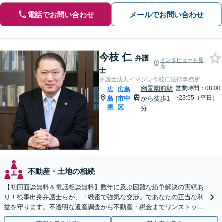
電話でお問い合わせ
メールでお問い合わせ
今枝 仁
弁護
インタビューを見
る
士
弁護士法人イマジン今枝仁法律事務所
縮景園前駅
営業時間：08:00
広
広島
~23:55（平日）
島
市中
から徒歩1
|
県
区
分
不動産・土地の相続
【初回面談無料＆電話相談無料】数年に及ぶ困難な紛争解決の実績あ
り！検事出身弁護士らが、「緻密で強気な交渉」であなたの正当な利
益を守ります。不透明な遺産調査から不動産・税金までワンストップ
解決【休日・夜間相談可】【完全個室でプライバシー配慮】