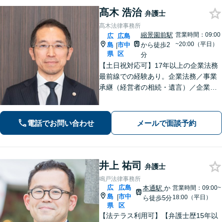
髙木 浩治
弁護士
髙木法律事務所
縮景園前駅
営業時間：09:00
広
広島
~20:00（平日）
島
市中
から徒歩2
|
県
区
分
【土日祝対応可】17年以上の企業法務
最前線での経験あり。企業法務／事業
承継（経営者の相続・遺言）／企業の
労務問題や債権回収など、企業・経営
者さまのお悩みはご相談ください。経
験を活かした的確な対応で、企業の発
電話でお問い合わせ
メールで面談予約
展と経営をサポート。顧問契約もお任
せください
井上 祐司
弁護士
鳴戸法律事務所
広
広島
本通駅
か
営業時間：09:00~
島
市中
|
18:00（平日）
ら徒歩5分
県
区
【法テラス利用可】【弁護士歴15年以