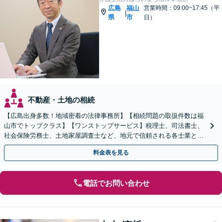
広島
福山
営業時間：09:00~17:45（平
|
県
市
日）
不動産・土地の相続
【広島出身多数！地域密着の法律事務所】【相続問題の取扱件数は福
山市でトップクラス】【ワンストップサービス】税理士、司法書士、
社会保険労務士、土地家屋調査士など、地元で信頼される各士業との
緊密な連携体制「丁寧かつシンプルな説明を心がけます」
料金表を見る
電話でお問い合わせ