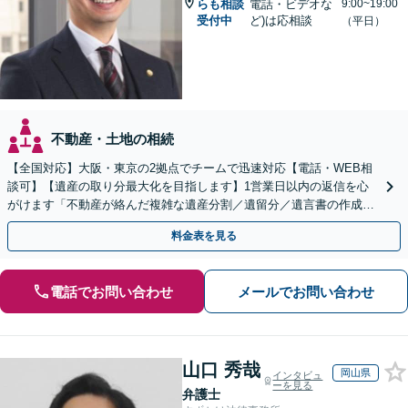
らも相談
電話・ビデオな
9:00~19:00
受付中
ど)は応相談
（平日）
不動産・土地の相続
【全国対応】大阪・東京の2拠点でチームで迅速対応【電話・WEB相
談可】【遺産の取り分最大化を目指します】1営業日以内の返信を心
がけます「不動産が絡んだ複雑な遺産分割／遺留分／遺言書の作成・
執行／事業承継など、お任せください」【休日相談あり】
料金表を見る
電話でお問い合わせ
メールでお問い合わせ
山口 秀哉
岡山県
インタビュ
ーを見る
弁護士