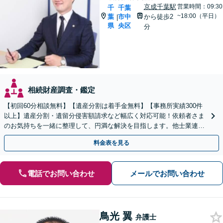
京成千葉駅
営業時間：09:30
千
千葉
~18:00（平日）
葉
市中
から徒歩2
|
県
央区
分
相続財産調査・鑑定
【初回60分相談無料】【遺産分割は着手金無料】【事務所実績300件
以上】遺産分割・遺留分侵害額請求など幅広く対応可能！依頼者さま
のお気持ちを一緒に整理して、円満な解決を目指します。他士業連携
でスピード解決【出張相談OK】
料金表を見る
電話でお問い合わせ
メールでお問い合わせ
鳥光 翼
弁護士