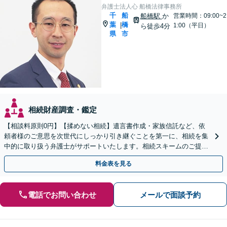
弁護士法人心 船橋法律事務所
千
船
船橋駅
か
営業時間：09:00~2
葉
橋
|
1:00（平日）
ら徒歩4分
県
市
相続財産調査・鑑定
【相談料原則0円】【揉めない相続】遺言書作成・家族信託など、依
頼者様のご意思を次世代にしっかり引き継ぐことを第一に、相続を集
中的に取り扱う弁護士がサポートいたします。相続スキームのご提案
から遺言執行まで責任を持って対応させていただきます。
料金表を見る
電話でお問い合わせ
メールで面談予約