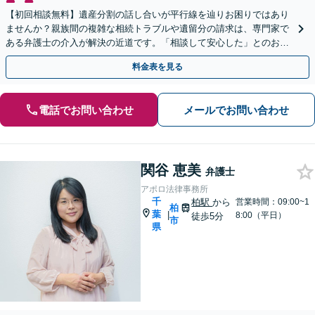
【初回相談無料】遺産分割の話し合いが平行線を辿りお困りではあり
ませんか？親族間の複雑な相続トラブルや遺留分の請求は、専門家で
ある弁護士の介入が解決の近道です。「相談して安心した」とのお声
も多数。柏駅徒歩5分の当事務所へまずはご相談ください。
料金表を見る
電話でお問い合わせ
メールでお問い合わせ
関谷 恵美
弁護士
アポロ法律事務所
千
柏駅
から
営業時間：09:00~1
柏
葉
|
8:00（平日）
徒歩5分
市
県