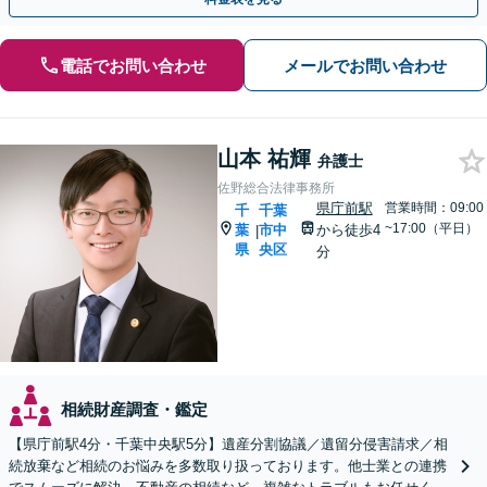
電話でお問い合わせ
メールでお問い合わせ
山本 祐輝
弁護士
佐野総合法律事務所
県庁前駅
営業時間：09:00
千
千葉
~17:00（平日）
葉
市中
から徒歩4
|
県
央区
分
相続財産調査・鑑定
【県庁前駅4分・千葉中央駅5分】遺産分割協議／遺留分侵害請求／相
続放棄など相続のお悩みを多数取り扱っております。他士業との連携