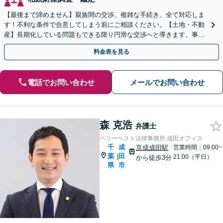
【最後まで諦めません】親族間の交渉、複雑な手続き、全て対応しま
す！不利な条件で合意してしまう前にご相談ください。【土地・不動
産】長期化している問題もできる限り円滑な交渉へと導きます。事業
承継／相続放棄も対応可能。【JR千葉駅近く】駐車場あり
料金表を見る
電話でお問い合わせ
メールでお問い合わせ
森 克浩
弁護士
ベリーベスト法律事務所 成田オフィス
千
成
京成成田駅
営業時間：09:00~
葉
田
|
21:00（平日）
から徒歩3分
県
市