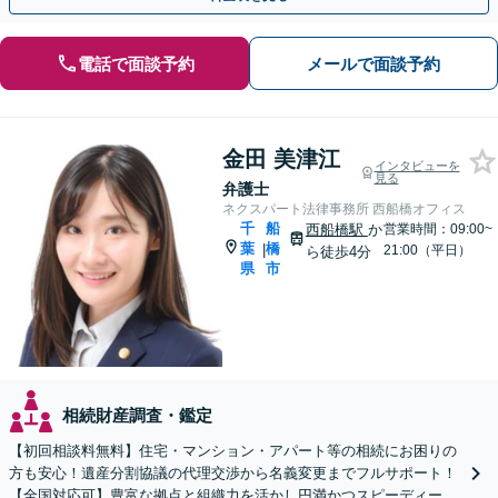
電話で面談予約
メールで面談予約
金田 美津江
インタビューを
見る
弁護士
ネクスパート法律事務所 西船橋オフィス
千
船
西船橋駅
か
営業時間：09:00~
葉
橋
|
21:00（平日）
ら徒歩4分
県
市
相続財産調査・鑑定
【初回相談料無料】住宅・マンション・アパート等の相続にお困りの
方も安心！遺産分割協議の代理交渉から名義変更までフルサポート！
【全国対応可】豊富な拠点と組織力を活かし円満かつスピーディーに