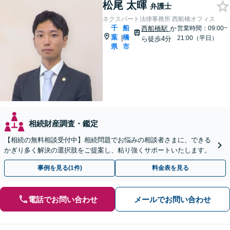
松尾 太暉
弁護士
ネクスパート法律事務所 西船橋オフィス
千
船
西船橋駅
か
営業時間：09:00~
葉
橋
|
21:00（平日）
ら徒歩4分
県
市
相続財産調査・鑑定
【相続の無料相談受付中】相続問題でお悩みの相談者さまに、できる
かぎり多く解決の選択肢をご提案し、粘り強くサポートいたします。
事例を見る(1件)
料金表を見る
電話でお問い合わせ
メールでお問い合わせ