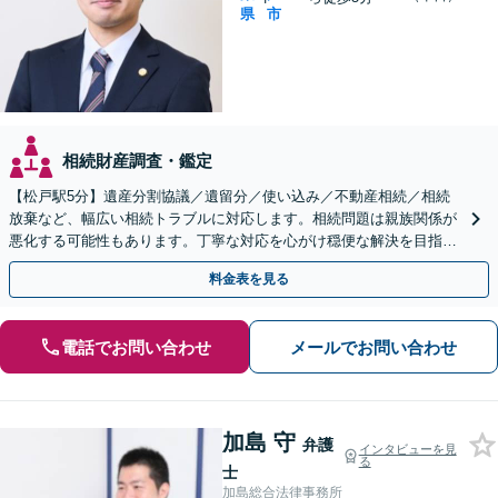
県
市
相続財産調査・鑑定
【松戸駅5分】遺産分割協議／遺留分／使い込み／不動産相続／相続
放棄など、幅広い相続トラブルに対応します。相続問題は親族関係が
悪化する可能性もあります。丁寧な対応を心がけ穏便な解決を目指し
ます。【初回相談無料】【夜間・休日相談可能】
料金表を見る
電話でお問い合わせ
メールでお問い合わせ
加島 守
弁護
インタビューを見
る
士
加島総合法律事務所