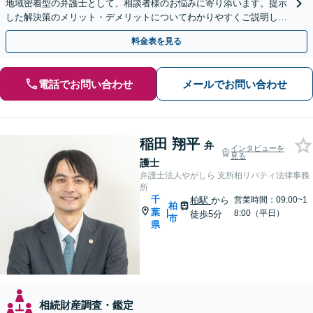
地域密着型の弁護士として、相談者様のお悩みに寄り添います。提示
した解決策のメリット・デメリットについてわかりやすくご説明しま
す【初回相談無料 】【プライバシーへの配慮も安心】
料金表を見る
電話でお問い合わせ
メールでお問い合わせ
稲田 翔平
弁
インタビューを
見る
護士
弁護士法人やがしら 支所柏リバティ法律事務
所
千
柏駅
から
営業時間：09:00~1
柏
葉
|
8:00（平日）
徒歩5分
市
県
相続財産調査・鑑定