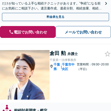
だけが知っている上手な相続テクニックがあります。”争続”になる前
にお気軽にご相談下さい。遺言書作成、遺産分割、相続放棄、相続税
のことなど弁護経験豊富です。
料金表を見る
電話でお問い合わせ
メールでお問い合わせ
倉田 勲
弁護士
千葉第一法律事務所
千葉
千葉市中
営業時間：09:00~20:00
|
県
央区
（平日）
相続財産調査・鑑定