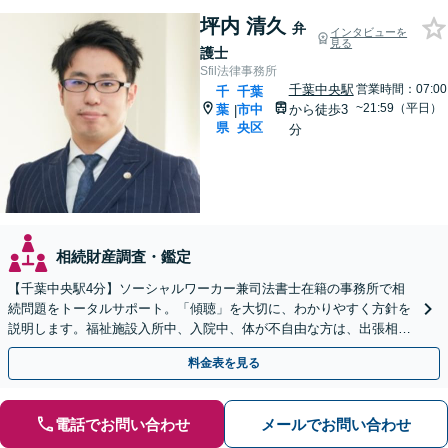
坪内 清久
弁
インタビューを
見る
護士
Sfil法律事務所
千葉中央駅
営業時間：07:00
千
千葉
~21:59（平日）
葉
市中
から徒歩3
|
県
央区
分
相続財産調査・鑑定
【千葉中央駅4分】ソーシャルワーカー兼司法書士在籍の事務所で相
続問題をトータルサポート。「傾聴」を大切に、わかりやすく方針を
説明します。福祉施設入所中、入院中、体が不自由な方は、出張相談
なども柔軟に対応します【休日／夜間面談OK】
料金表を見る
電話でお問い合わせ
メールでお問い合わせ