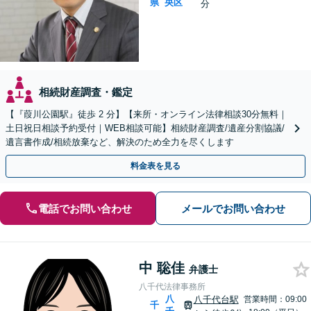
県
央区
分
相続財産調査・鑑定
【『葭川公園駅』徒歩 2 分】【来所・オンライン法律相談30分無料｜
土日祝日相談予約受付｜WEB相談可能】相続財産調査/遺産分割協議/
遺言書作成/相続放棄など、解決のため全力を尽くします
料金表を見る
電話でお問い合わせ
メールでお問い合わせ
中 聡佳
弁護士
八千代法律事務所
八
八千代台駅
営業時間：09:00
千