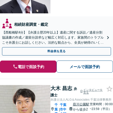
相続財産調査・鑑定
【西船橋駅4分】【弁護士歴20年以上】遺産に関する訴訟／遺産分割
協議書の作成／遺留分請求など幅広く対応します。家族間のトラブル
こそ弁護士にお話しください。法的な観点から、全員が納得のいく解
決へ尽力いたします【土日相談可能】
料金表を見る
電話で面談予約
メールで面談予約
大木 昌志
弁
インタビューを
見る
護士
弁護士法人ALG＆Associates 千葉法律事務所
葭川公園駅
営業時間：00:00
千
千葉
~23:59（平日）
葉
市中
から徒歩2
|