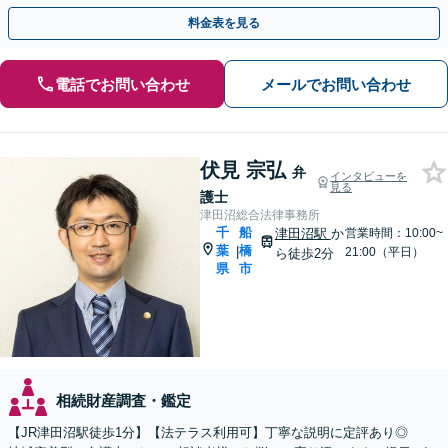
から遺言執行まで責任を持って対応させていただきます。
料金表を見る
電話でお問い合わせ
メールでお問い合わせ
伏見 宗弘
弁
インタビューを
見る
護士
津田沼総合法律事務所
千
船
津田沼駅
か
営業時間：10:00~
葉
橋
|
21:00（平日）
ら徒歩2分
県
市
相続財産調査・鑑定
【JR津田沼駅徒歩1分】【法テラス利用可】丁寧な説明に定評あり◎