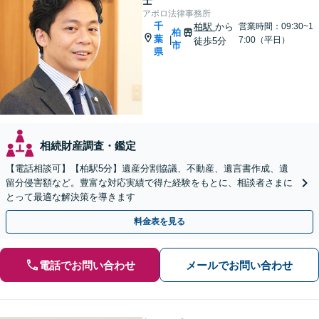
士
アポロ法律事務所
千
柏駅
から
営業時間：09:30~1
柏
葉
|
7:00（平日）
徒歩5分
市
県
相続財産調査・鑑定
【電話相談可】【柏駅5分】遺産分割協議、不動産、遺言書作成、遺
留分侵害額など。豊富な対応実績で得た経験をもとに、相談者さまに
とって最適な解決策を導きます
料金表を見る
電話でお問い合わせ
メールでお問い合わせ