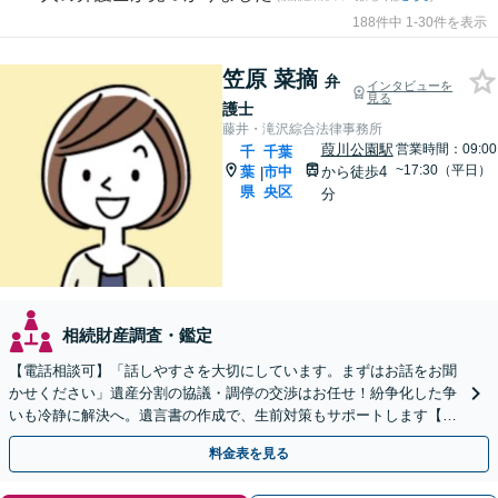
188件中 1-30件を表示
笠原 菜摘
弁
インタビューを
見る
護士
藤井・滝沢綜合法律事務所
葭川公園駅
営業時間：09:00
千
千葉
~17:30（平日）
葉
市中
から徒歩4
|
県
央区
分
相続財産調査・鑑定
【電話相談可】「話しやすさを大切にしています。まずはお話をお聞
かせください」遺産分割の協議・調停の交渉はお任せ！紛争化した争
いも冷静に解決へ。遺言書の作成で、生前対策もサポートします【夜
間・休日面談可】【葭川公園駅5分】
料金表を見る