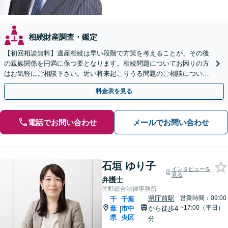
相続財産調査・鑑定
【初回相談無料】遺産相続は早い段階で方策を考えることが、その後
の親族関係を円満に保つ要となります。相続問題についてお困りの方
はお気軽にご相談下さい。近い将来起こりうる問題のご相談について
も承っています。
料金表を見る
電話でお問い合わせ
メールでお問い合わせ
石垣 ゆり子
インタビューを
見る
弁護士
佐野総合法律事務所
県庁前駅
営業時間：09:00
千
千葉
~17:00（平日）
葉
市中
から徒歩4
|
県
央区
分