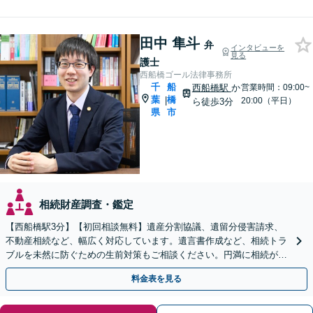
田中 隼斗
弁
インタビューを
見る
護士
西船橋ゴール法律事務所
千
船
西船橋駅
か
営業時間：09:00~
葉
橋
|
20:00（平日）
ら徒歩3分
県
市
相続財産調査・鑑定
【西船橋駅3分】【初回相談無料】遺産分割協議、遺留分侵害請求、
不動産相続など、幅広く対応しています。遺言書作成など、相続トラ
ブルを未然に防ぐための生前対策もご相談ください。円満に相続が終
えられるよう、全力でサポートいたします。
料金表を見る