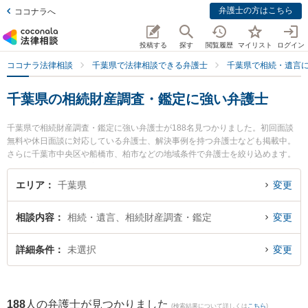
弁護士の方はこちら
ココナラへ
投稿する
探す
閲覧履歴
マイリスト
ログイン
ココナラ法律相談
千葉県で法律相談できる弁護士
千葉県で相続・遺言
千葉県の相続財産調査・鑑定に強い弁護士
千葉県で相続財産調査・鑑定に強い弁護士が188名見つかりました。初回面談
無料や休日面談に対応している弁護士、解決事例を持つ弁護士なども掲載中。
さらに千葉市中央区や船橋市、柏市などの地域条件で弁護士を絞り込めます。
相続・遺言に関係する家族間の相続トラブルや認知症の相続、遺産分割等の細
かな分野での絞り込み検索もでき便利です。特に藤井・滝沢綜合法律事務所の
エリア
千葉県
変更
笠原 菜摘弁護士や藤井・滝沢綜合法律事務所の髙塚 真希弁護士、ネクスパート
法律事務所 西船橋オフィスの金田 美津江弁護士のプロフィール情報や弁護士費
相談内容
相続・遺言、相続財産調査・鑑定
変更
用、強みなどが注目されています。『千葉県で土日や夜間に発生した相続財産
調査・鑑定のトラブルを今すぐに弁護士に相談したい』『相続財産調査・鑑定
のトラブル解決の実績豊富な近くの弁護士を検索したい』『初回相談無料で相
詳細条件
未選択
変更
続財産調査・鑑定を法律相談できる千葉県内の弁護士に相談予約したい』など
でお困りの相談者さんにおすすめです。
188
人の弁護士が見つかりました
(検索結果について詳しくは
こちら
)