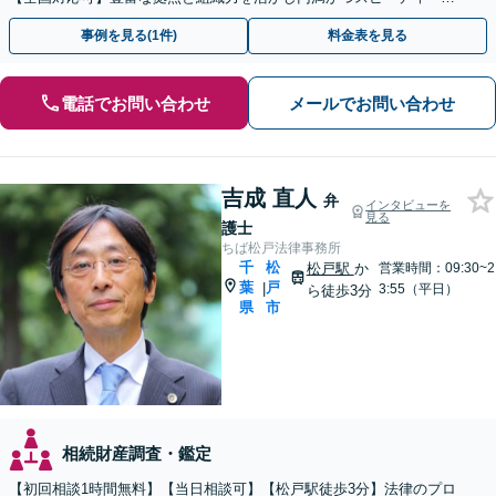
相続手続きをお手伝いします【取扱い実績2000件以上】
事例を見る(1件)
料金表を見る
電話でお問い合わせ
メールでお問い合わせ
吉成 直人
弁
インタビューを
見る
護士
ちば松戸法律事務所
千
松
松戸駅
か
営業時間：09:30~2
葉
戸
|
3:55（平日）
ら徒歩3分
県
市
相続財産調査・鑑定
【初回相談1時間無料】【当日相談可】【松戸駅徒歩3分】法律のプロ