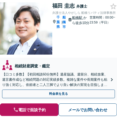
福田 圭志
弁護士
弁護士法人やがしら 船橋リバティ法律事務所
千
船
船橋駅
か
営業時間：00:00~
葉
橋
|
23:59（平日）
ら徒歩10分
県
市
相続財産調査・鑑定
【口コミ多数】【初回相談60分無料】遺産協議、遺留分、相続放棄、
遺言書作成など相続問題の対応実績多数。複雑な案件や長期案件も粘
り強く対応し、依頼者と二人三脚でより良い解決の実現を目指します
【夜間相談可】【船橋駅7分】
料金表を見る
電話で面談予約
メールでお問い合わせ