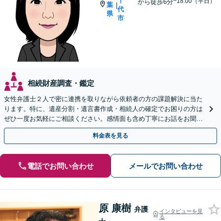
千
~18:00（平日）
から徒歩6分
葉
|
代
県
市
相続財産調査・鑑定
女性弁護士２人で密に連携を取りながら依頼者の方の課題解決に当た
ります。特に、遺産分割・遺言書作成・相続人の確定でお困りの方は
ぜひ一度お気軽にご相談ください。感情面も含め丁寧にお話をお聞き
します。
料金表を見る
電話でお問い合わせ
メールでお問い合わせ
原 康樹
弁護
インタビューを見
る