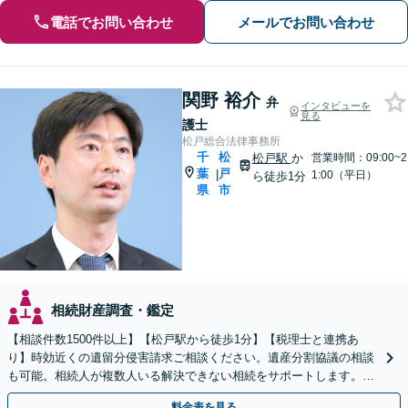
電話でお問い合わせ
メールでお問い合わせ
関野 裕介
弁
インタビューを
見る
護士
松戸総合法律事務所
千
松
松戸駅
か
営業時間：09:00~2
葉
戸
|
1:00（平日）
ら徒歩1分
県
市
相続財産調査・鑑定
【相談件数1500件以上】【松戸駅から徒歩1分】【税理士と連携あ
り】時効近くの遺留分侵害請求ご相談ください。遺産分割協議の相談
も可能。相続人が複数人いる解決できない相続をサポートします。感
情的な対立の円満解決が得意です。
料金表を見る