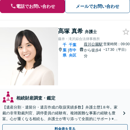
電話でお問い合わせ
メールでお問い合わせ
髙塚 真希
弁護士
藤井・滝沢綜合法律事務所
葭川公園駅
営業時間：09:00
千
千葉
~17:30（平日）
葉
市中
から徒歩4
|
県
央区
分
相続財産調査・鑑定
【遺産分割・遺留分・遺言作成の取扱実績多数】弁護士歴1８年。家
裁の非常勤裁判官、調停委員の経験有。複雑困難な事案の経験も豊
富。心が重くなる相続も、弁護士が寄り添って全面的にサポート◉オ
ンライン相談可◉ 【千葉駅徒歩13分】
料金表を見る