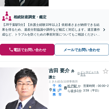
相続財産調査・鑑定
【JR千葉駅5分】【弁護士経験10年以上】依頼者さまが納得できる結
果を得るため、遺産分割協議や調停など幅広く対応します。遺言書作
成など、トラブルを防ぐための事前対策についてもご相談ください
【初回相談無料】
電話でお問い合わせ
メールでお問い合わせ
吉田 要介
弁
インタビューを
見る
護士
ときわ綜合法律事務所
千
松
松戸駅
か
営業時間：00:00~2
葉
戸
|
3:59（平日）
ら徒歩1分
県
市