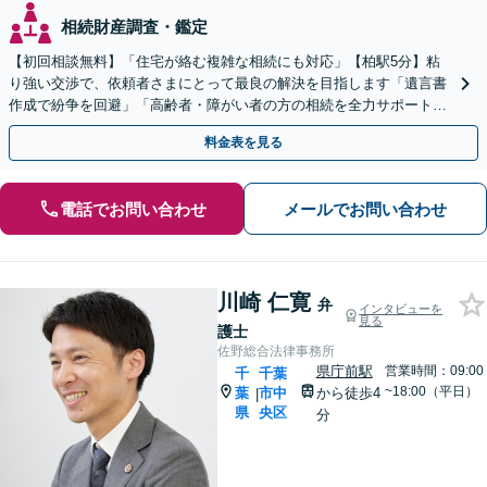
相続財産調査・鑑定
【初回相談無料】「住宅が絡む複雑な相続にも対応」【柏駅5分】粘
り強い交渉で、依頼者さまにとって最良の解決を目指します「遺言書
作成で紛争を回避」「高齢者・障がい者の方の相続を全力サポート」
【完全個室制】【バリアフリー対応】【全国出張あり】
料金表を見る
電話でお問い合わせ
メールでお問い合わせ
川崎 仁寛
弁
インタビューを
見る
護士
佐野総合法律事務所
県庁前駅
営業時間：09:00
千
千葉
~18:00（平日）
葉
市中
から徒歩4
|
県
央区
分