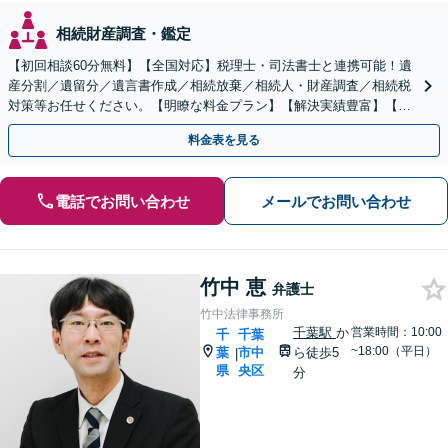
相続財産調査・鑑定
【初回相談60分無料】【全国対応】税理士・司法書士と連携可能！遺
産分割／遺留分／遺言書作成／相続放棄／相続人・財産調査／相続税
対策等お任せください。【明瞭な料金プラン】【解決実績豊富】【電
話相談可】
料金表を見る
電話でお問い合わせ
メールでお問い合わせ
竹中 恵
弁護士
竹中法律事務所
千葉駅
か
営業時間：10:00
千
千葉
~18:00（平日）
葉
市中
ら徒歩5
|
県
央区
分