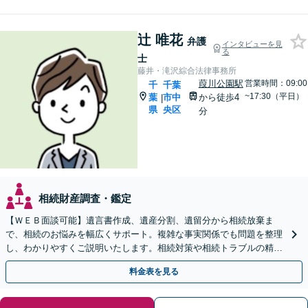
辻 唯花
弁護
インタビューを見
る
士
藤井・滝沢綜合法律事務所
葭川公園駅
営業時間：09:00
千
千葉
~17:30（平日）
葉
市中
から徒歩4
|
県
央区
分
相続財産調査・鑑定
【ＷＥＢ面談可能】遺言書作成、遺産分割、遺留分から相続放棄ま
で、相続のお悩みを幅広くサポート。複雑な事実関係でも問題を整理
し、わかりやすくご説明いたします。相続対策や相続トラブルの精神
的なご負担を減らし、最適な解決を目指します。
料金表を見る