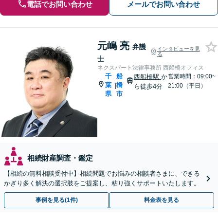
電話でお問い合わせ
メールでお問い合わせ
元嶋 亮
弁護
インタビューを見
る
士
ネクスパート法律事務所 西船橋オフィス
千
船
西船橋駅
か
営業時間：09:00~
葉
橋
|
21:00（平日）
ら徒歩4分
県
市
相続財産調査・鑑定
【相続の無料相談受付中】相続問題でお悩みの相談者さまに、できる
かぎり多く解決の選択肢をご提案し、粘り強くサポートいたします。
事例を見る(1件)
料金表を見る