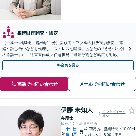
相続財産調査・鑑定
【千葉中央駅5分、船橋駅１分】親族間トラブルの解決実績多数！連
絡や話し合いなどを代理し、ストレスを軽減。あなたの「かかりつけ
の弁護士」に。遺言書作成／任意後見／遺産分割など幅広く対応。お
気軽にご相談ください！【初回来所相談30分無料】
料金表を見る
電話でお問い合わせ
メールでお問い合わせ
伊藤 未知人
インタビューを
見る
弁護士
松戸さくら法律事務所
千
松
松戸駅
か
営業時間：10:00~1
葉
戸
|
8:00（平日）
ら徒歩5分