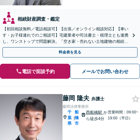
相続財産調査・鑑定
【初回相談無料／電話相談可】【出張／オンライン相談対応】【車い
す・お子様連れでのご相談可】宅建業者や司法書士・税理士とも連携
し、ワンストップで問題解決。「空き家・売れない土地建物の相続／
権利関係が複雑な不動産相続もお任せください」
料金表を見る
電話で面談予約
メールでお問い合わせ
藤岡 隆夫
弁護士
藤岡法律事務所
千
船
西船橋駅
か
営業時間：09:00~
葉
橋
|
19:00（平日）
ら徒歩4分
県
市