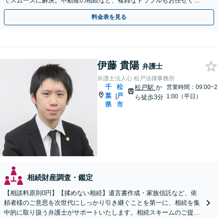
でスムーズに解決。不動産の相続など、複雑なトラブルもお任せくだ
さい。【初回面談相談30分無料】
料金表を見る
伊藤 貴陽
弁護士
弁護士法人心 松戸法律事務所
千
松
松戸駅
か
営業時間：09:00~2
葉
戸
|
1:00（平日）
ら徒歩3分
県
市
相続財産調査・鑑定
【相談料原則0円】【揉めない相続】遺言書作成・家族信託など、依
頼者様のご意思を次世代にしっかり引き継ぐことを第一に、相続を集
中的に取り扱う弁護士がサポートいたします。相続スキームのご提案