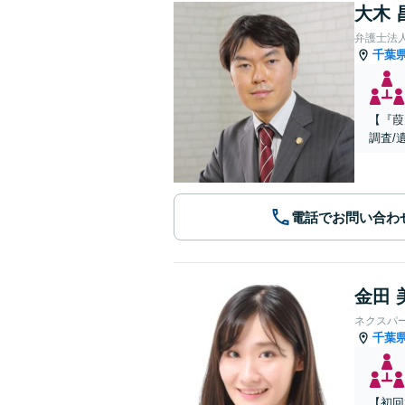
大木 
弁護士法人A
千葉
【『葭
調査/
電話でお問い合わ
金田 
ネクスパ
千葉
【初回