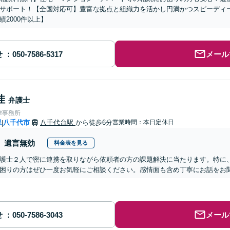
サポート！【全国対応可】豊富な拠点と組織力を活かし円満かつスピーディ
績2000件以上】
せ
メール
佳
弁護士
律事務所
県
八千代市
八千代台駅
から徒歩6分
営業時間：本日定休日
|
遺言無効
料金表を見る
護士２人で密に連携を取りながら依頼者の方の課題解決に当たります。特に
困りの方はぜひ一度お気軽にご相談ください。感情面も含め丁寧にお話をお
せ
メール