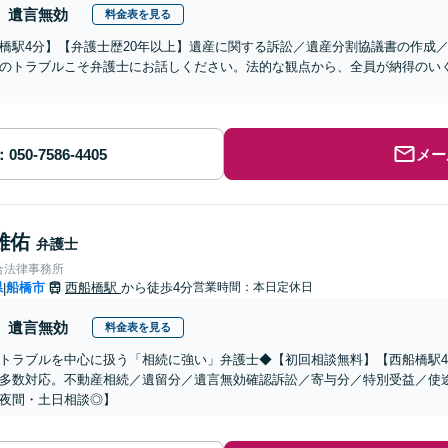
遺言無効
料金表を見る
橋駅4分】【弁護士歴20年以上】遺産に関する訴訟／遺産分割協議書の作成
のトラブルこそ弁護士にお話しください。法的な観点から、全員が納得のい
メー
雄佑
弁護士
合法律事務所
県
船橋市
西船橋駅
から徒歩4分
営業時間：本日定休日
|
遺言無効
料金表を見る
トラブルを中心に扱う「相続に強い」弁護士◆【初回相談無料】【西船橋駅
多数対応。不動産相続／遺留分／遺言無効確認訴訟／寄与分／特別受益／使
夜間・土日相談◎】