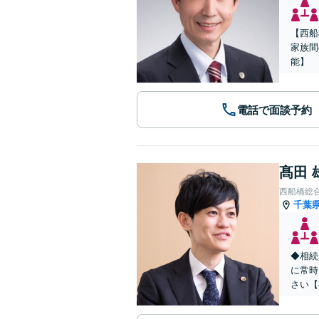
【西船
家族間
能】
電話で面談予約
髙田 
西船橋総
千葉
◆相続
に常時
さい【