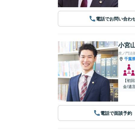
電話でお問い合わ
小宮山
虎ノ門法
千葉
【初回
金/遺
電話で面談予約