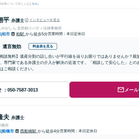
検索結果について詳しくは
こちら
)
翔平
弁護士
インタビューを見る
人やがしら 支所柏リバティ法律事務所
県
柏市
柏駅
から徒歩5分
営業時間：本日定休日
|
遺言無効
料金表を見る
相談無料】遺産分割の話し合いが平行線を辿りお困りではありませんか？親
、専門家である弁護士の介入が解決の近道です。「相談して安心した」との
はご相談ください。
せ
メール
隆夫
弁護士
事務所
県
船橋市
西船橋駅
から徒歩4分
営業時間：本日定休日
|