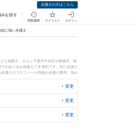
弁護士の方はこちら
&Aを探す
閲覧履歴
マイリスト
ログイン
無効に強い弁護士
なども掲載中。さらに千葉市中央区や船橋市、柏
野での絞り込み検索もでき便利です。特に弁護士
雄佑弁護士のプロフィール情報や弁護士費用、強み
ラブル解決の実績豊富な近くの弁護士を検索した
。
変更
変更
変更