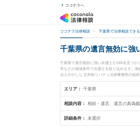
ココナラへ
ココナラ法律相談
千葉県で法律相談できる
千葉県の遺言無効に強
千葉県で遺言無効に強い弁護士が186名見つ
市などの地域条件で弁護士を絞り込めます。相
法人やがしら 支所柏リバティ法律事務所の稲田
などが注目されています。『千葉県で土日や夜
い』『初回相談無料で遺言無効を法律相談でき
エリア
千葉県
相談内容
相続・遺言、遺言の真偽鑑
詳細条件
未選択