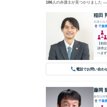
186
人の弁護士が見つかりました
(
稲田 
弁護士法
千葉
【初回
請求は
へまず
電話でお問い合わ
藤岡 
藤岡法律
千葉