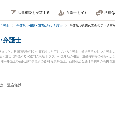
法律相談を投稿する
弁護士を探す
法律Q
弁護士
千葉県で相続・遺言に強い弁護士
千葉県で遺言の真偽鑑定・遺言
い弁護士
かりました。初回面談無料や休日面談に対応している弁護士、解決事例を持つ弁護士
続・遺言に関係する家族間の相続トラブルや認知症の相続、遺産分割等の細かな分
 翔平弁護士や藤岡法律事務所の藤岡 隆夫弁護士、西船橋総合法律事務所の髙田 
間に発生した遺言無効のトラブルを今すぐに弁護士に相談したい』『遺言無効のト
る千葉県内の弁護士に相談予約したい』などでお困りの相談者さんにおすすめです
定・遺言無効