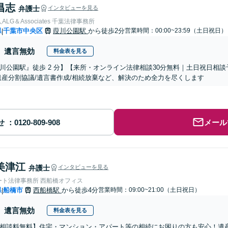
昌志
弁護士
インタビューを見る
LG＆Associates 千葉法律事務所
県
千葉市中央区
葭川公園駅
から徒歩2分
営業時間：00:00~23:59（土日祝日）
|
遺言無効
料金表を見る
川公園駅』徒歩 2 分】【来所・オンライン法律相談30分無料｜土日祝日相
遺産分割協議/遺言書作成/相続放棄など、解決のため全力を尽くします
せ
メール
美津江
弁護士
インタビューを見る
ート法律事務所 西船橋オフィス
県
船橋市
西船橋駅
から徒歩4分
営業時間：09:00~21:00（土日祝日）
|
遺言無効
料金表を見る
相談料無料】住宅・マンション・アパート等の相続にお困りの方も安心！遺