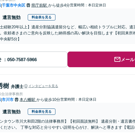
県
千葉市中央区
県庁前駅
から徒歩4分
営業時間：本日定休日
|
遺言無効
料金表を見る
士経験20年以上】遺産分割協議遺留分など、幅広い相続トラブルに対応。遺
。依頼者さまのご意向を反映した納得感の高い解決を目指します【初回来所相
中央駅5分】
せ
メール
秀樹
弁護士
インタビューを見る
綜合法律事務所
県
市川市
本八幡駅
から徒歩10分
営業時間：本日定休日
|
遺言無効
料金表を見る
ンタウン市川大和田2階の法律事務所】【初回面談無料】 遺産分割・遺言書
ください。 丁寧な対応と分りやすい説明を心がけ、解決へと導きます【電話