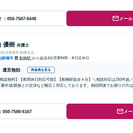
せ
メール
 優樹
弁護士
律経済事務所 船橋支店
県
船橋市
船橋駅
から徒歩4分
営業時間：本日定休日
|
遺言無効
料金表を見る
相談無料】【夜間休日対応可能】【船橋駅徒歩４分】＼相談対応は250件超／
言書作成/親族との交渉など幅広く対応しております。相続関連でお困りの方
メー