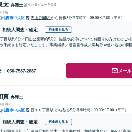
良太
弁護士
インタビューを見る
事務所
道
札幌市中央区
円山公園駅
から徒歩3分
営業時間：09:00~17:00（平日）
|
相続人調査・確定
料金表を見る
8丁目駅約6分／円山公園駅約5分】 協議や調停についてお困りの方はぜひご
や手続きも対応いたします。事業継承／遺言書作成／寄与分や使い込みの問
せ
メール
和真
弁護士
律事務所
道
札幌市中央区
西１８丁目駅
から徒歩5分
営業時間：09:00~17:00（平日）
|
相続人調査・確定
料金表を見る
士経験10年以上】遺留分減殺請求、遺言書作成、相続放棄など、幅広い案件