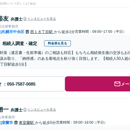
検索結果について詳しくは
こちら
)
裕友
弁護士
インタビューを見る
西法律事務所
道
札幌市中央区
西１８丁目駅
から徒歩1分
営業時間：09:00~17:00（平日）
|
相続人調査・確定
料金表を見る
対策（遺言書・生前準備）のご相談も対応】もちろん相続発生後の交渉もお
汲み取り、「納得感」のある着地点を粘り強く目指します。【相続人50人超
8丁目駅徒歩1分】
せ
メー
翔一
弁護士
インタビューを見る
法律事務所
道
室蘭市
東室蘭駅
から徒歩5分
営業時間：09:00~18:00（平日）
|