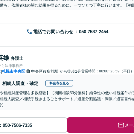
備も、依頼者様の望む結果を得るために、一つひとつ丁寧に行います。【初
電話でお問い合わせ
英雄
弁護士
ぞら法律事務所
道
札幌市中央区
中央区役所前駅
から徒歩1分
営業時間：00:00~23:59（平日）
|
相続人調査・確定
料金表を見る
や相続財産管理を多数経験】【初回相談30分無料】紛争性の低い相続案件の
相続人調査／相続手続きまるごとサポート／遺産分割協議・調停／遺言書作成
分】
メー