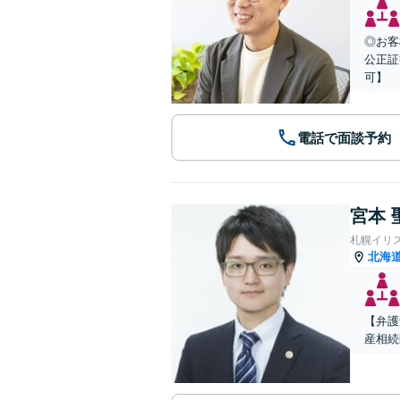
◎お客
公正証
可】
電話で面談予約
宮本 
札幌イリ
北海
【弁護
産相続