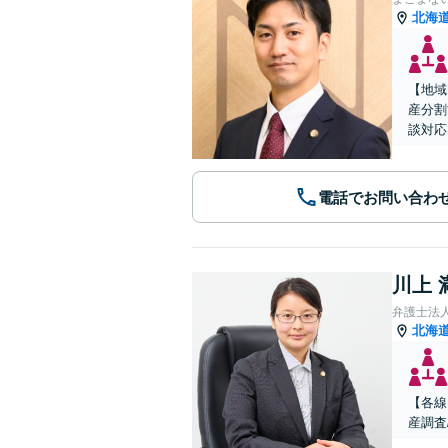
北海
【地域
産分割
談対応
電話でお問い合わ
川上 
弁護士法人A
北海
【各線
産調査