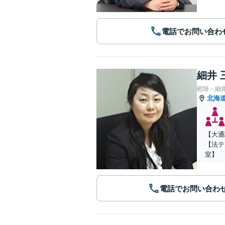
電話でお問い合わ
細井 
稻垣・細
北海
【大通
【法テ
室】
電話でお問い合わ