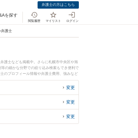
弁護士の方はこちら
&Aを探す
閲覧履歴
マイリスト
ログイン
い弁護士
つ弁護士なども掲載中。さらに札幌市中央区や旭
割等の細かな分野での絞り込み検索もでき便利で
護士のプロフィール情報や弁護士費用、強みなど
査・確定のトラブル解決の実績豊富な近くの弁護
者さんにおすすめです。
変更
変更
変更