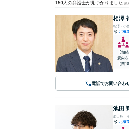
150
人の弁護士が見つかりました
(
相澤 
相澤・小
北海
【相続
意向を
【西1
電話でお問い合わ
池田 
池田翔一
北海