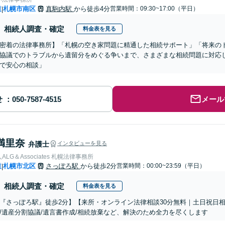
道
札幌市南区
真駒内駅
から徒歩4分
営業時間：09:30~17:00（平日）
|
相続人調査・確定
料金表を見る
密着の法律事務所】「札幌の空き家問題に精通した相続サポート」「将来の
協議でのトラブルから遺留分をめぐる争いまで、さまざまな相続問題に対応し
で安心の相談」
せ
メール
満里奈
弁護士
インタビューを見る
LG＆Associates 札幌法律事務所
道
札幌市北区
さっぽろ駅
から徒歩2分
営業時間：00:00~23:59（平日）
|
相続人調査・確定
料金表を見る
『さっぽろ駅』徒歩2分】【来所・オンライン法律相談30分無料｜土日祝日
/遺産分割協議/遺言書作成/相続放棄など、解決のため全力を尽くします