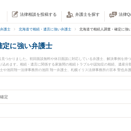
法律相談を投稿する
弁護士を探す
法律Q
弁護士
北海道で相続・遺言に強い弁護士
北海道で相続人調査・確定に強
確定に強い弁護士
0名見つかりました。初回面談無料や休日面談に対応している弁護士、解決事例を持
り込めます。相続・遺言に関係する家族間の相続トラブルや認知症の相続、遺産分
護士や池田翔一法律事務所の池田 翔一弁護士、札幌イリス法律事務所の宮本 聖也弁
発生した相続人調査・確定のトラブルを今すぐに弁護士に相談したい』『相続人調
・確定を法律相談できる北海道内の弁護士に相談予約したい』などでお困りの相談
確定