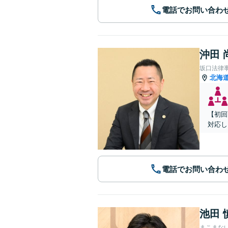
電話でお問い合わ
沖田 
坂口法律
北海
【初回
対応し
電話でお問い合わ
池田 
まこまな