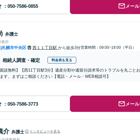
せ
メール
尚
弁護士
事務所
道
札幌市中央区
西１１丁目駅
から徒歩3分
営業時間：09:00~18:00（平日）
|
相続人調査・確定
料金表を見る
面談無料】【西11丁目駅3分】遺産分割や遺留分請求等のトラブルを丸ごと
ます。まずはご相談ください【電話・メール・WEB相談可】
せ
メール
慎介
弁護士
インタビューを見る
い法律事務所