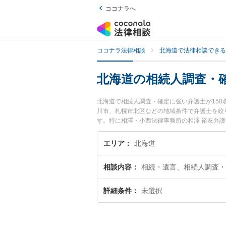
ココナラへ
ココナラ法律相談
北海道で法律相談できる
北海道の相続人調査・
北海道で相続人調査・確定に強い弁護士が15
川市、札幌市北区などの地域条件で弁護士を絞
す。特に相澤・小西法律事務所の相澤 裕友弁
が注目されています。『北海道で土日や夜間に
士を検索したい』『初回相談無料で相続人調査
エリア
北海道
相談内容
相続・遺言、相続人調査・
詳細条件
未選択