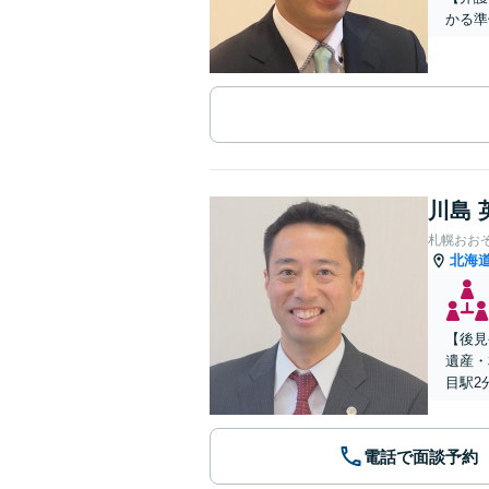
かる準
川島 
札幌おお
北海
【後見
遺産・
目駅2
電話で面談予約