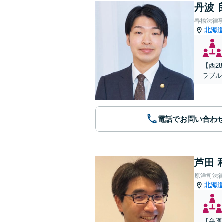
丹波 
春楡法律
北海
【西2
ラブル
電話でお問い合わ
芦田 
原洋司法
北海
【弁護