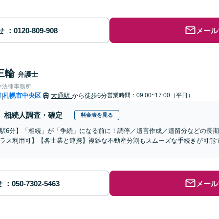
せ
メール
三輪
弁護士
井法律事務所
道
札幌市中央区
大通駅
から徒歩6分
営業時間：09:00~17:00（平日）
|
相続人調査・確定
料金表を見る
駅6分】「相続」が「争続」になる前に！調停／遺言作成／遺留分などの長
ラス利用可】【各士業と連携】複雑な不動産分割もスムーズな手続きが可能
せ
メール