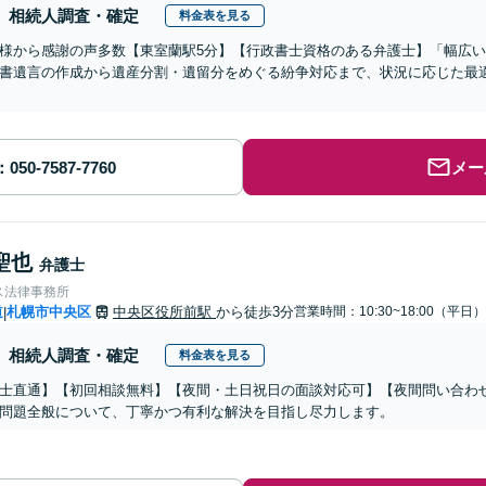
相続人調査・確定
料金表を見る
様から感謝の声多数【東室蘭駅5分】【行政書士資格のある弁護士】「幅広
書遺言の作成から遺産分割・遺留分をめぐる紛争対応まで、状況に応じた最
メー
聖也
弁護士
ス法律事務所
道
札幌市中央区
中央区役所前駅
から徒歩3分
営業時間：10:30~18:00（平日）
|
相続人調査・確定
料金表を見る
士直通】【初回相談無料】【夜間・土日祝日の面談対応可】【夜間問い合わせ
問題全般について、丁寧かつ有利な解決を目指し尽力します。