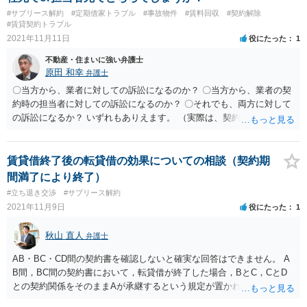
#サブリース解約
#定期借家トラブル
#事故物件
#賃料回収
#契約解除
#賃貸契約トラブル
2021年11月11日
役にたった
1
不動産・住まいに強い弁護士
原田 和幸
弁護士
〇当方から、業者に対しての訴訟になるのか？ 〇当方から、業者の契
約時の担当者に対しての訴訟になるのか？ 〇それでも、両方に対して
の訴訟になるか？ いずれもありえます。 （実際は、契約時の担当者は
退職されてしまっているとの事なので、 業者に対して訴訟を起こすと
思います。） ほぼ同じ内容の文章をフランチャイズの本社に送付する
というのはありでしょうか？ フランチャイズであれば、本部と別の事
賃貸借終了後の転貸借の効果についての相談（契約期
業者になると思いますので、本部に送ることはしないと思います。 あ
間満了により終了）
と、これは質問とは直接は関係ないのですが、当方が業者に対して訴
#立ち退き交渉
#サブリース解約
訟をしたあと、業者が自社内の担当者（訴訟を起こされる原因となっ
2021年11月9日
役にたった
1
た担当者の行動）に対して、訴訟をするというのは可能性としてあり
ますでしょうか？ ありえます（民法715条3項）。 （使用者等の責
秋山 直人
弁護士
任） 第七一五条 ある事業のために他人を使用する者は、被用者がそ
の事業の執行について第三者に加えた損害を賠償する責任を負う。た
AB・BC・CD間の契約書を確認しないと確実な回答はできません。 A
だし、使用者が被用者の選任及びその事業の監督について相当の注意
B間，BC間の契約書において，転貸借が終了した場合，BとC，CとD
をしたとき、又は相当の注意をしても損害が生ずべきであったとき
との契約関係をそのままAが承継するという規定が置かれていることも
は、この限りでない。 ２ 使用者に代わって事業を監督する者も、前
あり，その場合，AとDとの間に直接の普通賃貸借契約が成立するた