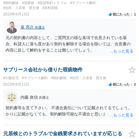
#契約解除
#境界線
#賃貸契約トラブル
#サブリース解約
#住民・入居者・買主側
#賃料回収
2023年9月13日
役にたった
1
泉 亮介
弁護士
元の契約書の内容として、ご質問文の様な条項で合意されている場
合、転貸人に落ち度があり契約を解除する場合を除いては、合意書の
内容に反して解約をすることは難しいでしょう。
サブリース会社から借りた瑕疵物件
#欠陥住宅
#サブリース解約
#契約解除
#住民・入居者・買主側
2023年9月12日
役にたった
2
内藤 政信
弁護士
契約書等を見て下さい。 不適合責任について記載されてるでしょう。
かりに記載がなくても、契約解除可能な不適合と思いますね。
元居候とのトラブルで金銭要求されていますが応じる