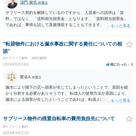
濵門 俊也
弁護士
サブリース契約を解除しているのですから、入居者への請求は「賃
料」ではなく、「賃料相当損害金」となります。「賃料相当損害金」
であれば、事情を話して直接徴収することもできます。 ただ、不法な
状態になっていますので、あらためて入居者と賃貸借契約を締結する
ことをお勧めします。
"転貸物件における漏水事故に関する責任についての相
談"
#サブリース解約
#契約解除
2024年6月24日
役にたった
1
匿名A
弁護士
漏水により階下の店へ損害が生じてしまったということで、原因を細
かく分析する必要がありそうです。 転借人の使用方法が原因により、
漏水による損害が生じたということであれば、転借人に責任があると
言えるでしょう。 賃貸物の老朽化などが原因となった場合はどうでし
ょうか。 「賃貸人は、賃貸物の使用及び収益に必要な修繕をする義務
を負う。ただし、賃借人の責めに帰すべき事由によってその修繕が必
サブリース物件の残置自転車の費用負担先について
要となったときは、この限りでない。」（民法６０６条１項）と規定
#サブリース解約
され、賃借人に帰責性がなく、特約がない場合、賃貸人に修善義務が
2024年4月27日
あります。従って、修繕義務を怠ったことが原因と考えると賃貸人