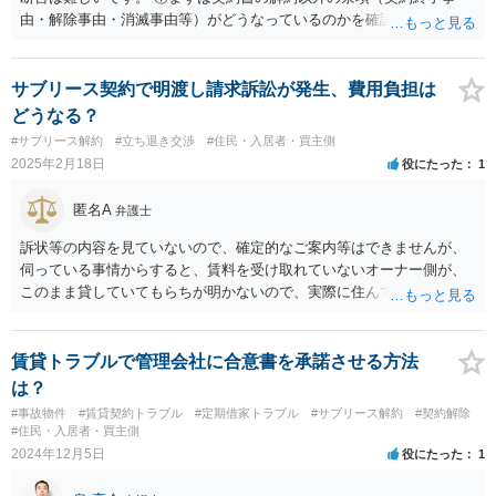
由・解除事由・消滅事由等）がどうなっているのかを確認する必要が
あるだろうと思います。 ②また、営業料の計算方式が売上ベースだっ
たりするならば、売上がない＝営業料を支払う必要はないということ
になるので、無理に解約を検討する必要もないでしょう。 ③それらが
サブリース契約で明渡し請求訴訟が発生、費用負担は
ない場合、間借りでの営業を前提とした契約であったという認識が両
どうなる？
者にあり、かつＬＩＮＥやメールなどの証拠に残っているならば、営
#サブリース解約
#立ち退き交渉
#住民・入居者・買主側
業の停止を「解除条件」とした業務委託契約だったと主張し、解除条
2025年2月18日
役にたった
1
件の成就を理由とした契約の終了に基づき営業料の支払いを拒む、と
いうことも考えれるでしょう。
匿名A
弁護士
訴状等の内容を見ていないので、確定的なご案内等はできませんが、
伺っている事情からすると、賃料を受け取れていないオーナー側が、
このまま貸していてもらちが明かないので、実際に住んでいるあなた
に訴訟を提起したのかと推察します。 こちらと貸主でどのような話に
なっているにしろ、オーナー側からすると、あなたが住んでいるにも
かかわらず家賃収入が入っていない状況で、実際に住んでいるあなた
賃貸トラブルで管理会社に合意書を承諾させる方法
を被告に入れなければ、強制執行で部屋を取り戻すことができないの
は？
で、相手方に入れたとの流れなのかなと思います。 なお、「①自分に
#事故物件
#賃貸契約トラブル
#定期借家トラブル
#サブリース解約
#契約解除
非が無いのに支払いをするのが許せませんが、現時点では裁判費用と
#住民・入居者・買主側
弁護士費用は自分が負担するしか無いのでしょうか。」について、現
2024年12月5日
役にたった
1
時点でご自身が弁護士を依頼されたいなら、ご自身で費用負担をせざ
るを得ないかと思います。 その後最終的な負担について貸主側に請求