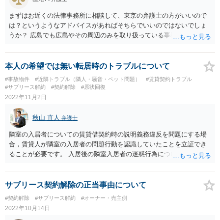
まずはお近くの法律事務所に相談して、東京の弁護士の方がいいので
は？というようなアドバイスがあればそちらでいいのではないでしょ
うか？ 広島でも広島やその周辺のみを取り扱っている事務所と、全国
の事件の取り扱いを行っているところなどがあると思われます。
本人の希望では無い転居時のトラブルについて
#事故物件
#近隣トラブル（隣人・騒音・ペット問題）
#賃貸契約トラブル
#サブリース解約
#契約解除
#原状回復
2022年11月2日
秋山 直人
弁護士
隣室の入居者についての賃貸借契約時の説明義務違反を問題にする場
合，賃貸人が隣室の入居者の問題行動を認識していたことを立証でき
ることが必要です。 入居後の隣室入居者の迷惑行為については，隣室
入居者に対して直接不法行為による損害賠償を請求する方が通りやす
く，賃貸人や管理会社に対する損害賠償請求は通りにくいと思いま
す。賃貸人や管理会社が隣室入居者に退去を求めたとしても，素直に
サブリース契約解除の正当事由について
退去するとも考えにくく，そうなると，退去勧告をしてもしなくても
#契約解除
#サブリース解約
#オーナー・売主側
結果に変わりは無かったということになりかねないためです。
2022年10月14日