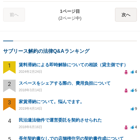
項の責任を負う。 ３ 前二項の規定は、使用者又は監督者から被用者
め，AB間の契約が期間満了によって終了したからといって，借地借家
に対する求償権の行使を妨げない。
法３４条によってDに６か月後の退去を求めることができない可能性も
1ページ目
前へ
次へ
あります。ＡＤ間に直接の普通賃貸借契約が成立する場合，「正当事
(2ページ中)
由（Ａが自ら建物を使用する等の必要性＋立退料の提供）」がなけれ
ば更新拒絶や解約申入れはできません。 また，借地借家法３４条の規
定にかかわらず，転借人Dの居住権の保護の観点から，Aからの明渡し
請求が信義則に反して認められない可能性もあります（最高裁平成１
４年３月２８日）。 原賃貸借契約を合意により終了させても転借人に
サブリース解約の法律Q&Aランキング
は対抗できないという最高裁判例もあり（最高裁昭和３７年２月１
日），普通賃貸借契約を結んでいるDの保護という観点から，期間満了
1
賃料滞納による即時解除についての相談（貸主側です）
の場合でも，実質的に合意による終了と変わらない場合には，Aからの
明渡し請求が信義則に反して認められない可能性があるといえます。
4
2024年2月24日
Dの居住権の保護という観点が必要ですので，慎重に検討される必要が
2
スペースをシェアする際の、費用負担について
あります。 ◆ Dに明渡しを求めるのであれば，Ｃ任せにせず，Ａが自
6
ら行うべきでしょう。 借地借家法３４条の規定についていえば，転借
2018年3月14日
人に６か月の猶予を与える趣旨なので，AB間，BC間の契約が来年４
3
家賃滞納について。悩んでます。
月１日に終了することが決まっているなら，現時点でAがDに通知して
9
2019年4月14日
も特に問題はないと思います（AB間の契約でDへの連絡を禁止する規
定がある場合を除きます）。 Cの言っていることは良く理解できませ
4
民泊違法物件で運営委託を契約させられた
ん。
4
2018年6月16日
5
長年契約書なしでの店舗権住宅の契約書作成について