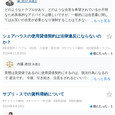
泉 亮介
弁護士
されたいなどは、個別の事情等によっては損害賠償等出来る可能性が
あるかもしれないので、実際に弁護士に法律相談した際に、具体的な
どのようなトラブルがあり、どのような合意を希望されているか不明
やり取りの内容等示しながらご相談されてみてください。 また、最後
なため具体的なアドバイスは難しいですが、一般的には合意書に関し
に繰り返しになりますが、訴状等拝見して、個別能やり取り等につい
てはお互いの合意が必要となり強制することはできないため、管理会
て聞き取りをしませんと、すでに訴訟提起までされた件に関しての見
社との交渉次第かと思われます。
立てをすることはできませんし、どのような選択肢があるのかの提示
も難しいです。 なので、立退料やこれからどうすれば良いか等は、ネ
シェアハウスの使用貸借契約は法律違反にならないの
ットの匿名掲示板上ではなく、実際に弁護士の法律相談を受けて、そ
か？
の中で質問するべきかと思います。 すでに訴訟手続きが始まっている
#賃貸契約トラブル
#住民・入居者・買主側
#サブリース解約
#定期借家トラブル
となると、弁護士としても、仮に依頼を受けるにしても準備時間が必
2024年11月20日
役にたった
1
要になってくる関係で、ネットの掲示板上で一般論に基づく回答を求
める前に、資料一式をまとめて、お近くの弁護士事務所に急いで法律
内藤 政信
弁護士
相談に行く方がよろしいと思います。
実態は賃貸借であるのに使用貸借契約にするのは、脱法行為になるの
で 違法です。 今後、引き続き、注意をされるといいでしょう。
サブリ－スでの賃料滞納について
#サブリース解約
#オーナー・売主側
#賃料回収
#契約解除
2024年9月10日
役にたった
1