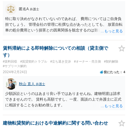
（転貸人）に責任があることになりそうです。
匿名A
弁護士
特に取り決めがなされていないのであれば、 費用についてはご自身負
担でしょう。 管理会社の管理に杜撰な点があったとしても、 放置自転
車の処分費用という損害との因果関係を観念するのは難しいように思
います。 管理会社からすれば、営利でやっているわけで、採算性がと
れなければ解約・解除という対応をとると考えられます。 現在来てい
る案というのは、契約を継続させるための一案という位置づけになり
賃料滞納による即時解除についての相談（貸主側で
ます。
す）
#賃料回収
#賃貸契約トラブル
#立ち退き交渉
#オーナー・売主側
#契約解除
#サブリース解約
2024年2月24日
役にたった
4
秋山 直人
弁護士
少額訴訟というのはあまり良い手ではありませんね。建物明渡は請求
できませんので。 賃料も高額ですし、一度、面談の上で弁護士に正式
に相談することをお勧め致します。
建物転貸契約における中途解約に関する問い合わせ