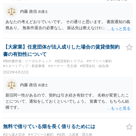
応じない場合には、不動産引渡命令に対する不服申立てなどの検討
（最終的には引渡しに応じなければならない可能性があることを踏ま
内藤 政信
弁護士
え、対応を検討） ④重要事項説明書などをチェックし、現在お住まい
の物件の賃貸借契約時に、対象物件が賃貸借契約期間中に民法３９５
あなたの考えどおりでいいです。 その通りと思います。 書面通知の義
条の明渡猶予のトラブルが生じうる物件であること等が適切に説明さ
務あり。 無条件退去の必要なし。 振込先は教えなければならない。
れていたか否かも検討すべき事項かと思います（説明がなかったなど
の場合には、あなたとの関係での賃貸人や仲介業者に対する責任追及
も検討対象となります）。 ※「契約期間は2022年の5月〜」「住んで
【大家業】任意団体が法人成りした場合の賃貸借契約
間もない5月下旬頃、オーナー変更の通知書が届きました。（新オーナ
書の有効性について
ーの所有日は2022年4月下旬からと書かれておりました。）」という事
#契約書作成・リーガルチェック
#賃貸契約トラブル
#サブリース解約
情からすると、あなたが賃貸借契約を締結するよりも前に、既に競売
#スタートアップ・新規事業
#オーナー・売主側
#管理会社・組合側
による買受けがなされている可能性がありますが、重要事項説明書の
2022年4月22日
記載はどうなっているのでしょうか。 【ご参考】 第395条（抵当建物
使用者の引渡しの猶予） 抵当権者に対抗することができない賃貸借に
内藤 政信
弁護士
より抵当権の目的である建物の使用又は収益をする者であって次に掲
げるもの（次項において「抵当建物使用者」という。）は、その建物
新旧同一性があるので、契約は引き続き有効です。 名称が変更したこ
の競売における買受人の買受けの時から6箇月を経過するまでは、その
とについて、通知をしておくといいでしょう。 覚書でも、もちろん結
建物を買受人に引き渡すことを要しない。 一 競売手続の開始前から
構です。
使用又は収益をする者 二 強制管理又は担保不動産収益執行の管理人
が競売手続の開始後にした賃貸借により使用又は収益をする者 前項の
規定は、買受人の買受けの時より後に同項の建物の使用をしたことの
無料で借りている畑を長く借りるためには
対価について、買受人が抵当建物使用者に対し相当の期間を定めてそ
#立ち退き交渉
#サブリース解約
#住民・入居者・買主側
の1箇月分以上の支払の催告をし、その相当の期間内に履行がない場合