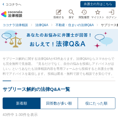
弁護士の方はこちら
ココナラへ
投稿する
探す
閲覧履歴
マイリスト
ログイン
ココナラ法律相談
法律Q&A
不動産・住まいの法律Q&A
サブリース
サブリース解約に関する法律Q&Aが43件あります。法律Q&Aならスマホからで
も完全無料で見放題。 『見るだけでなく、自分の悩みを投稿しアドバイスがほ
しい』というあなたも法律相談内容を専用フォームから投稿すると弁護士が無
料でアドバイスを返信します。 投稿は匿名・無料で誰でも相談でき安心です。
毎日多くの法律相談に弁護士がアドバイス中。 今すぐあなたの法律の悩み・質
問を検索・投稿し弁護士の知恵を借りて解決の一歩を踏み出しましょう。
サブリース解約の法律Q&A一覧
新着順
回答数が多い順
役にたった順
43件中 1-30件を表示