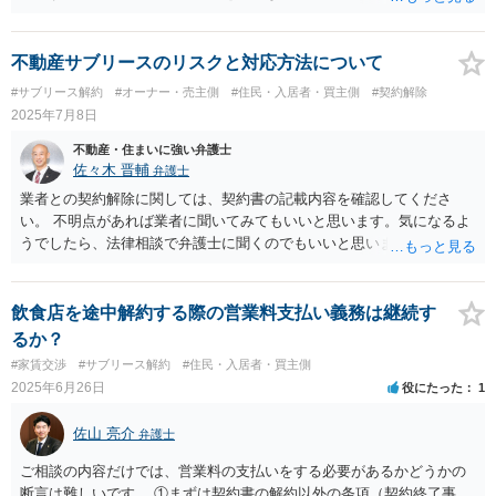
有利な内容を目指されてください。
不動産サブリースのリスクと対応方法について
#サブリース解約
#オーナー・売主側
#住民・入居者・買主側
#契約解除
2025年7月8日
不動産・住まいに強い弁護士
佐々木 晋輔
弁護士
業者との契約解除に関しては、契約書の記載内容を確認してくださ
い。 不明点があれば業者に聞いてみてもいいと思います。気になるよ
うでしたら、法律相談で弁護士に聞くのでもいいと思います。 マンシ
ョンの売却に関しては不動産業者に相談するのがいいと思います。 弁
護士や不動産業者の選び方は、知人経由、弁護士会、インターネット
等の方法が考えられます。 事前準備はマンション購入時の書類を準備
飲食店を途中解約する際の営業料支払い義務は継続す
しておくこと、注意点は聞きたいことを事前にメモしておくことかと
るか？
思います。
#家賃交渉
#サブリース解約
#住民・入居者・買主側
2025年6月26日
役にたった
1
佐山 亮介
弁護士
ご相談の内容だけでは、営業料の支払いをする必要があるかどうかの
断言は難しいです。 ①まずは契約書の解約以外の条項（契約終了事