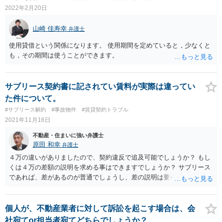
2022年2月20日
には、適用しない。
山崎 佳寿幸
弁護士
使用貸借という関係になります。 使用期間を定めていると，少なくと
も，その期間は使うことができます。
サブリース契約書に記されてい賃料が実際は違ってい
た件について。
#サブリース解約
#事故物件
#賃貸契約トラブル
2021年11月16日
不動産・住まいに強い弁護士
原田 和幸
弁護士
４万の違いがありましたので、契約違反で追及可能でしょうか？ もし
くは４万の差額の説明を求める事はできますでしょうか？ サブリース
であれば、差があるのが普通でしょうし、差の説明は要らないと思い
ますが、契約書に書いてあった条件と実際が違ったということでしょ
うか。 例えば、契約書で相談者に入る賃料が8万とされていて、実際
には4万円しか入ってこなかったのだとすると、差額の請求はありうる
個人が、不動産業者に対して訴訟を起こす場合は、会
と思います。
社宛てor担当者宛てどちらでしょうか？