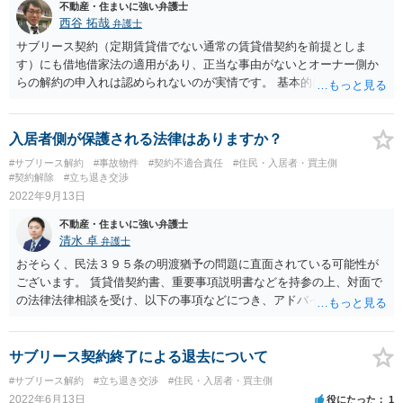
不動産・住まいに強い弁護士
西谷 拓哉
弁護士
サブリース契約（定期賃貸借でない通常の賃貸借契約を前提としま
す）にも借地借家法の適用があり、正当な事由がないとオーナー側か
らの解約の申入れは認められないのが実情です。 基本的にオーナー側
に、同物件の自己使用の必要性があるなどの事情が必要となってきま
すので、「収支改善」という理由のみでは解約は厳しいのではないか
と思われます。 ただし、一般の個人が借主の場合と異なり、サブリー
入居者側が保護される法律はありますか？
ス物件として借り上げている相手方は、結局、収益を挙げることに重
#サブリース解約
#事故物件
#契約不適合責任
#住民・入居者・買主側
きを置いて、賃借しているので、「立退料」を十分に保障すること
#契約解除
#立ち退き交渉
で、解約の正当事由を基礎づけやすいと考えていると思われる裁判例
2022年9月13日
（東京地判平成２７年８月５日判決）もあります（一方、一般の賃貸
不動産・住まいに強い弁護士
借と比較して差はないとする裁判例もあります）。 いずれにしても、
清水 卓
弁護士
現状、借地借家法上必要な解約予告期間６ケ月を置いた上で、賃料３
ヶ月分を立退料として支払うという立退きの条件は、そこまで不合理
おそらく、民法３９５条の明渡猶予の問題に直面されている可能性が
ではないのではないかという気がします。
ございます。 賃貸借契約書、重要事項説明書などを持参の上、対面で
の法律法律相談を受け、以下の事項などにつき、アドバイスを受ける
ことをご検討下さい。 ①物件の登記情報、賃貸借契約書、重要事項説
明書などを確認し、抵当権者に対抗することができる賃貸借か否かの
チェック ②抵当権者に対抗できない賃貸借の場合、買受時から６箇月
サブリース契約終了による退去について
経過するまでは明渡猶予の期間と思われるので、猶予期間の間に、新
#サブリース解約
#立ち退き交渉
#住民・入居者・買主側
所有者と交渉を試みる（並行して、転居先も検討） ③新所有が交渉に
2022年6月13日
役にたった
1