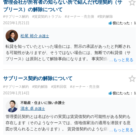
てください。 事案毎の個別性が強いので、結論はわかりかねますが、
管理会社が所有者の知らない所で結んだ代理契約（サ
可能性はあるかもしれません。
ブリース）の解除について
#サブリース解約
#賃貸契約トラブル
#オーナー・売主側
#契約解除
2023年1月21日
役にたった
1
松尾 裕介
弁護士
転貸を知っていたといった場合には、黙示の承諾があったと判断され
る可能性がありますが、そうではない場合には、無断での転貸借（サ
ブリース）は原則として解除事由になります。 事実関係の詳細な確認
が必要であると考えられ、具体的な対応について、直接資料を持ち寄
り弁護士にご相談されることをお勧めいたします。
サブリース契約の解除について
#サブリース解約
#契約解除
#賃料回収
#オーナー・売主側
2023年1月14日
役にたった
1
不動産・住まいに強い弁護士
清水 卓
弁護士
管理委託契約とは名ばかりの実質は賃貸借契約の可能性がある契約も
存在します（そのようなケースでは、借地借家法の適用を潜脱する意
図が見られることがあります）。 賃貸借契約のような継続的な契約関
係の場合、債務不履行解除が可能になるのは、数ヶ月間の対価不払い