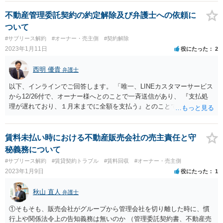
を要するケースもございます。 契約関係の解消にあたり、債務不履行
解除、中途解約などのいずれの方法が望ましいかは一律に決まる訳で
不動産管理委託契約の約定解除及び弁護士への依頼に
はなく、各事案により異なります。 いろいろ情報収集なされていらっ
ついて
しゃるのうですが、他のケースとは異なることもままございます。お
#サブリース解約
#オーナー・売主側
#契約解除
手もとの契約書を持参の上、お住まいの地域等の弁護士に直接相談な
2023年1月11日
役にたった
2
さってみてはいかがでしょうか。
西明 優貴
弁護士
以下、インラインでご回答します。 「唯一、LINEカスタマーサービス
から12/26付で、オーナー様へとのことで一斉送信があり、 『支払処
理が遅れており、１月末までに全額を支払う』とのことでした。 私か
らした連絡に対して全く返信はなく、電話にも出ず一方的にLINEの一
斉送信で送り付けて、 明らかに対応をする気は見られません。 この状
況で約定解除（オーナーからの契約解除の意思表示だけで成立する契
賃料未払い時における不動産販売会社の売主責任と守
約解除） ができる可能性はありますでしょうか。 また、このような状
秘義務について
況で良い契約解除の方法等、ありましたら教えてください。」 →解除
#サブリース解約
#賃貸契約トラブル
#賃料回収
#オーナー・売主側
できる可能性は高くないと考えます（念のため、契約解除を制限する
2023年1月9日
役にたった
1
我が国の法理である 「信頼関係破壊の法理」が本件に及ぶか否か、ざ
っとリサーチしましたが及ぶ可能性があるとの結論に至り、 そうだと
秋山 直人
弁護士
すると、現時点で述べられている事実関係の立証に全て成功しても、
解除できる可能性は高くないという趣旨です。 ですので、今後、弁護
①そもそも、販売会社がグループから管理会社を切り離した時に、慣
士に相談した上で、どのような事実とこれを裏付ける証拠があれば、
行上や関係法令上の告知義務は無いのか （管理委託契約書、不動産売