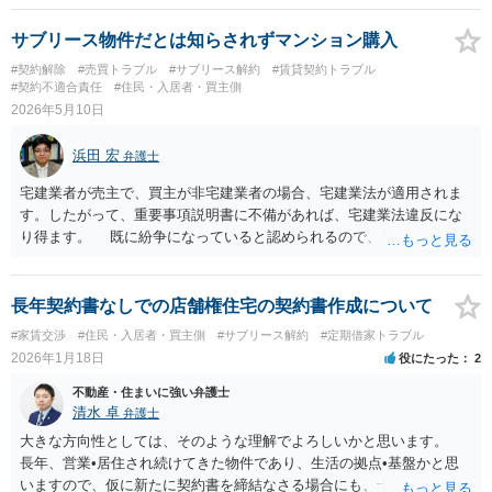
サブリース物件だとは知らされずマンション購入
#契約解除
#売買トラブル
#サブリース解約
#賃貸契約トラブル
#契約不適合責任
#住民・入居者・買主側
2026年5月10日
浜田 宏
弁護士
宅建業者が売主で、買主が非宅建業者の場合、宅建業法が適用されま
す。したがって、重要事項説明書に不備があれば、宅建業法違反にな
り得ます。 既に紛争になっていると認められるので、早めにお近く
弁護士にご相談下さい。
長年契約書なしでの店舗権住宅の契約書作成について
#家賃交渉
#住民・入居者・買主側
#サブリース解約
#定期借家トラブル
2026年1月18日
役にたった
2
不動産・住まいに強い弁護士
清水 卓
弁護士
大きな方向性としては、そのような理解でよろしいかと思います。
長年、営業•居住され続けてきた物件であり、生活の拠点•基盤かと思
いますので、仮に新たに契約書を締結なさる場合にも、十分交渉し、