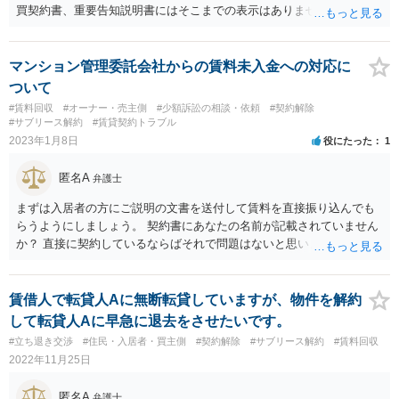
解除が有効になるか情報収集するのがよいでしょう）。 「正直、今回
買契約書、重要告知説明書にはそこまでの表示はありません） →特に
の未払いでローンの支払いで厳しいのですが、 不動産トラブルに強
ないと思います。 ②販売会社の売主責任というのはどの程度のものと
く、支払い報酬を低く設定している弁護士さんを探しております （成
考えられますでしょうか →管理会社の問題であって、物件の売主であ
果報酬のような形だとありがたいのですが）。 このような案件での報
る販売会社には法的責任はないと思われます。 ③今回の一番の被害者
マンション管理委託会社からの賃料未入金への対応に
酬について、一般的な相場等もお聞きしたいです。」 →秋山先生のご
は賃料未払いを受けているオーナーだと思いますが、守秘義務を理由
ついて
回答の通りです。
に訴えている内容について答えられないものなのでしょうか（オーナ
#賃料回収
#オーナー・売主側
#少額訴訟の相談・依頼
#契約解除
ーの賃料支払いに関する部分については答えても良いのではないかと
#サブリース解約
#賃貸契約トラブル
考えています） →そもそも販売会社には法的責任はないと思われ、販
2023年1月8日
役にたった
1
売会社には、管理会社とどのような交渉をしているかや他のオーナー
からどのような申告が出ているかについて、回答する義務はないと思
匿名A
弁護士
われます。 ◆ 管理会社と電話もつながらず、メールの返信もなく音信
不通というのは、管理会社としてオーナーに対する管理委託契約上の
まずは入居者の方にご説明の文書を送付して賃料を直接振り込んでも
法的義務（善管注意義務）を果たしていない状態と思われます。 その
らうようにしましょう。 契約書にあなたの名前が記載されていません
ような場合、管理会社との管理委託契約を契約違反により解除して、
か？ 直接に契約しているならばそれで問題はないと思います。 次に、
入居者から直接賃料を入金してもらうなり、他の管理会社と改めて管
管理委託会社を通じた転貸借となっているならば賃借人である管理委
理委託契約を結ぶという対応が本来であって、グループ会社であった
託会社が賃貸借契約に基づく支払いをしないこと、このままの状態が
販売会社に責任追及をするというのは、法的には無理があると思いま
続くと転貸借契約も解除して退去を求めなければならなくなるかもし
賃借人で転貸人Aに無断転貸していますが、物件を解約
す。
れないことを記載するなどして、管理委託会社ではなくあなたに直接
して転貸人Aに早急に退去をさせたいです。
振り込んでもらえるような手紙を作りましょう。
#立ち退き交渉
#住民・入居者・買主側
#契約解除
#サブリース解約
#賃料回収
2022年11月25日
匿名A
弁護士