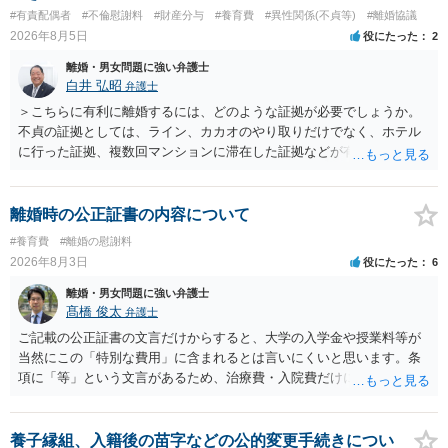
来るかと思うのですが違うのでしょうか？との点はそのとおりかと思
#有責配偶者
#不倫慰謝料
#財産分与
#養育費
#異性関係(不貞等)
#離婚協議
います。養育費は事情の変更があった場合に変更するので毎年見直す
2026年8月5日
役にたった
2
ことはあまりないです。ご参考にしてください。
離婚・男女問題に強い弁護士
白井 弘昭
弁護士
＞こちらに有利に離婚するには、どのような証拠が必要でしょうか。
不貞の証拠としては、ライン、カカオのやり取りだけでなく、ホテル
に行った証拠、複数回マンションに滞在した証拠などが有効です。 不
貞の証拠があれば、離婚をさらに有利に進める（離婚したい時期に離
婚する、慰謝料をとるなど）ことができると思われます。 ただし、不
貞発覚後、長期間同居を続けると、不貞を許したとの評価につながる
離婚時の公正証書の内容について
場合がありますので、ご注意ください。 以上、ご参考まで。
#養育費
#離婚の慰謝料
2026年8月3日
役にたった
6
離婚・男女問題に強い弁護士
髙橋 俊太
弁護士
ご記載の公正証書の文言だけからすると、大学の入学金や授業料等が
当然にこの「特別な費用」に含まれるとは言いにくいと思います。条
項に「等」という文言があるため、治療費・入院費だけに限定される
わけではありませんが、その前に「病気・事故に伴う費用」と明記さ
れていますので、通常は、病気や事故によって臨時に必要となった医
療費その他これに類する特別支出を念頭に置いた条項と読むのが自然
養子縁組、入籍後の苗字などの公的変更手続きについ