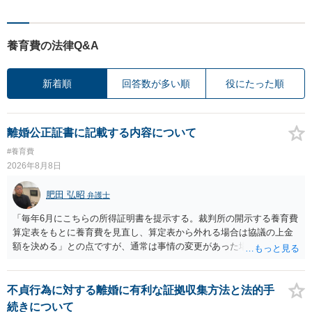
養育費の法律Q&A
新着順
回答数が多い順
役にたった順
離婚公正証書に記載する内容について
#養育費
2026年8月8日
肥田 弘昭
弁護士
「毎年6月にこちらの所得証明書を提示する。裁判所の開示する養育費
算定表をもとに養育費を見直し、算定表から外れる場合は協議の上金
額を決める」との点ですが、通常は事情の変更があった場合に変更し
ますので妥当とまでは言えないかと思います。「養育費は当初予測出
来なかった事情の変更により双方協議の上増減出来る」と「通知義務
に勤務先」が含まれているので、私に収入が入った事は相手に通知が
不貞行為に対する離婚に有利な証拠収集方法と法的手
行く事になり、上記のような文言が無くても養育費の見直しは適宜出
続きについて