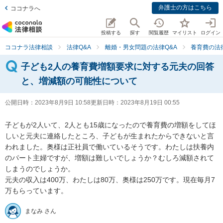
弁護士の方はこちら
ココナラへ
投稿する
探す
閲覧履歴
マイリスト
ログイン
ココナラ法律相談
法律Q&A
離婚・男女問題の法律Q&A
養育費の法
子ども2人の養育費増額要求に対する元夫の回答
と、増減額の可能性について
公開日時：
2023年8月9日 10:58
更新日時：
2023年8月19日 00:55
子どもが2人いて、2人とも15歳になったので養育費の増額をしてほ
しいと元夫に連絡したところ、子どもが生まれたからできないと言
われました。奥様は正社員で働いているそうです。わたしは扶養内
のパート主婦ですが、増額は難しいでしょうか？むしろ減額されて
しまうのでしょうか。

元夫の収入は400万、わたしは80万、奥様は250万です。現在毎月7
万もらっています。
まなみ さん