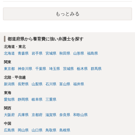
養育費に関するやりとり等があればそちらについても確認する必要が
あるでしょう。 公開相談の場での回答よりも個別に弁護士にご相談さ
もっとみる
れることをお勧めいたします。
都道府県から養育費に強い弁護士を探す
北海道・東北
北海道
青森県
岩手県
宮城県
秋田県
山形県
福島県
関東
東京都
神奈川県
千葉県
埼玉県
茨城県
栃木県
群馬県
北陸・甲信越
新潟県
長野県
山梨県
石川県
富山県
福井県
東海
愛知県
静岡県
岐阜県
三重県
関西
大阪府
兵庫県
京都府
滋賀県
奈良県
和歌山県
中国
広島県
岡山県
山口県
鳥取県
島根県