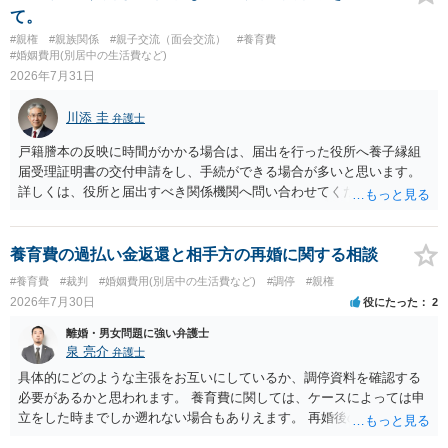
です。したがって、大学の入学金、授業料、受験費用などの教育費に
て。
ついてまで、「この条項があるから当然に半額を請求できる」とまで
#親権
#親族関係
#親子交流（面会交流）
#養育費
は言いにくいと思われます。なお、通常、大学進学費用をどこまで負
#婚姻費用(別居中の生活費など)
担すべきかについては、離婚時の合意内容のほか、子どもの年齢、大
2026年7月31日
学進学についての父母の認識、父母の学歴・収入・資産状況、進学先
や費用などを踏まえて個別に検討することになります。公正証書の他
川添 圭
弁護士
の条項において、養育費の終期についてどのように定められている
か、大学進学に関する定めの有無、「教育費」「進学費用」に関する
戸籍謄本の反映に時間がかかる場合は、届出を行った役所へ養子縁組
定めの有無等について確認する必要があると考えられます。
届受理証明書の交付申請をし、手続ができる場合が多いと思います。
詳しくは、役所と届出すべき関係機関へ問い合わせてください。
養育費の過払い金返還と相手方の再婚に関する相談
#養育費
#裁判
#婚姻費用(別居中の生活費など)
#調停
#親権
2026年7月30日
役にたった
2
離婚・男女問題に強い弁護士
泉 亮介
弁護士
具体的にどのような主張をお互いにしているか、調停資料を確認する
必要があるかと思われます。 養育費に関しては、ケースによっては申
立をした時までしか遡れない場合もありえます。 再婚後の相手方の行
動がどのようなものであったのかも重要であるため、相手が再婚後の