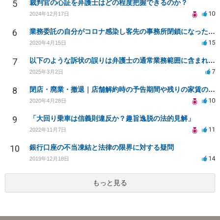
5
裁判官の心証を弁護士はどの程度把握できるのか？
10
2024年12月17日
6
業務委託の自分がコロナ感染し客先の事務所閉鎖になったら損害賠償請求されますか？
15
2020年4月15日
7
以下のような訴状の誤りは弁護士の通常業務範囲に含まれるか？
7
2025年3月2日
8
閉店・廃業・撤退｜店舗解約時の予告期間や残りの家賃の支払い（編集部投稿）
10
2020年4月28日
9
「大回り乗車は信義則違反か？趣旨逸脱の法的見解」
11
2022年11月7日
10
銀行口座の不当凍結と法律の限界に対する疑問
14
2019年12月18日
もっと見る