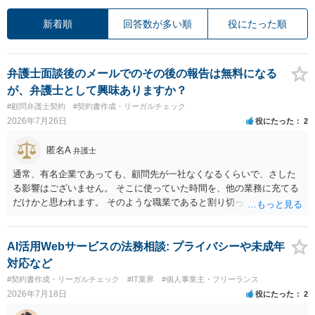
新着順
回答数が多い順
役にたった順
弁護士面談後のメールでのその後の報告は無料になる
が、弁護士として興味ありますか？
#顧問弁護士契約
#契約書作成・リーガルチェック
2026年7月26日
役にたった
2
匿名A
弁護士
通常、有名企業であっても、顧問先が一社なくなるくらいで、さした
る影響はございません。 そこに使っていた時間を、他の業務に充てる
だけかと思われます。 そのような職業であると割り切ってご相談され
た方が、かえって良い弁護士に巡り会えるのではないかと思います。
相談者様のご意見が反映されることを、お祈りしております。
AI活用Webサービスの法務相談: プライバシーや未成年
対応など
#契約書作成・リーガルチェック
#IT業界
#個人事業主・フリーランス
2026年7月18日
役にたった
2