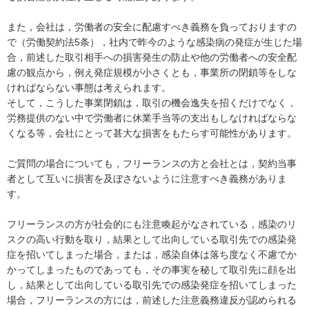
また，会社は，労働者の安全に配慮すべき義務を負っておりますの
で（労働契約法5条），社内で昨今のような感染病の発症が生じた場
合，前述した取引相手への損害発生の防止や他の労働者への安全配
慮の観点から，例え発症規模が小さくとも，事業所の閉鎖等をしな
ければならない事態は考えられます。

そして，こうした事業閉鎖は，取引の機会逸失を招くだけでなく，
労務提供のない中で労働者に休業手当等の支出もしなければならな
くなる等，会社にとって甚大な損害をもたらす可能性があります。

ご質問の場合についても，フリーランスの方と会社とは，契約当事
者として互いに損害を及ぼさないように注意すべき義務がありま
す。

フリーランスの方が社会的にも注意喚起がなされている，感染のリ
スクの高い行動を取り，結果として出向している取引先での感染発
症を招いてしまった場合，または，感染自体は落ち度なく不慮でか
かってしまったものであっても，その事実を秘して取引先に顔を出
し，結果として出向している取引先での感染発症を招いてしまった
場合，フリーランスの方には，前述した注意義務違反が認められる