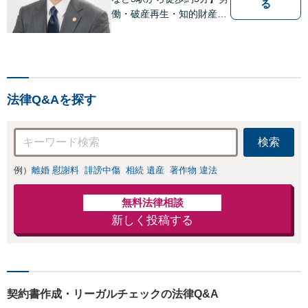
る
働・破産再生・知的財産（I
T）など、専門的な案件の
取扱い多数。 Zoom、chat
work、Teams、Skype等で
のビデオ相談にも柔軟に対
応可能。
法律Q&Aを探す
検索
例）
離婚 慰謝料
誹謗中傷
相続 遺産
著作物 違法
無料法律相談
新しく投稿する
契約書作成・リーガルチェックの法律Q&A