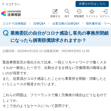
弁護士の方はこちら
ココナラへ
投稿する
探す
閲覧履歴
マイリスト
ログイン
ココナラ法律相談
法律Q&A
企業法務の法律Q&A
契約書作成・リー
業務委託の自分がコロナ感染し客先の事務所閉鎖
になったら損害賠償請求されますか？
公開日時：
2020年4月15日 12:18
更新日時：
2023年8月9日 11:00
緊急事態宣言が発出されて以来、一段とリモートワークで働くスタ
イルが一般化した一方で、出勤せざるを得ない労働環境の職場も多
いのが現実です。

また、従業員がコロナ感染したことから事業所を閉鎖・消毒したと
いうニュースが報道されています。

これらの問題は、フリーランスで働く労働者の場合はどうなるので
しょうか。

そこで次のようなケースについて質問です。
