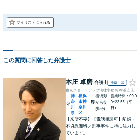
マイリストに入れる
この質問に回答した弁護士
本庄 卓磨
弁護士
神奈川県
東京スタートアップ法律事務所 横浜支店
神
横浜
横浜駅
営業時間：00:0
奈
市神
0~23:55（平
から徒
|
川
奈川
日）
歩5分
県
区
【来所不要】【電話相談可】離婚・
不貞慰謝料／刑事事件に特に注力し
ています。