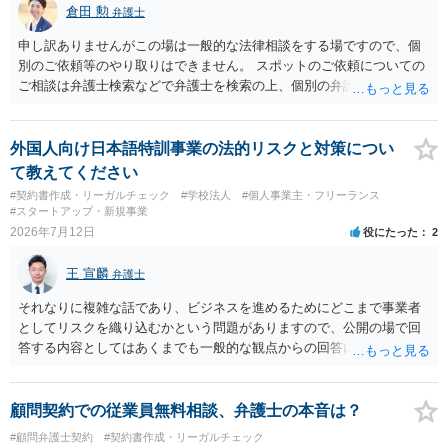
倉田 勲
弁護士
申し訳ありませんがこの場は一般的な法律相談をする場ですので、個
別のご依頼等のやり取りはできません。 スポットのご依頼についての
ご相談は弁護士検索などで弁護士を検索の上、個別の弁護士にご連絡
ください。
外国人向け日本語特訓事業の法的リスクと対策につい
て教えてください
#契約書作成・リーガルチェック
#学校法人
#個人事業主・フリーランス
#スタートアップ・新規事業
2026年7月12日
役にたった
2
王 宣麟
弁護士
それなりに複雑な話であり、ビジネスを進めるためにどこまで事業者
としてリスクを織り込むかという問題がありますので、公開の場で回
答する内容としてはあくまでも一般的な観点からの回答になります
が、 全体的な方向性でいえば、 ・提供するサービスの中心を「日本語
授業・言語コーチング」と明確に位置付け、サーフィンや農業体験、
工場見学等のアクティビティは、旅行商品ではなく授業に付随した無
顧問契約での従業員無料相談、弁護士の本音は？
償の交流・学習機会として整理すること。 ・宿泊・交通・レンタカー
#顧問弁護士契約
#契約書作成・リーガルチェック
等の契約主体および支払は常にクライアント本人と事業者の間で完結