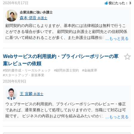
2026年6月17日
役にたった
3
させ、日本語講師は予約手続や支払の代理・媒介・取次・窓口を担わ
ないこと。 ・利用規約・免責条項では、①講師は旅行業者ではなく運
企業法務に強い弁護士
送・宿泊等のサービス提供者とは独立した立場であること、②参加者
森本 偲音
弁護士
の移動・アクティビティ参加は自己の判断と責任によること、③講師
顧問契約の内容にもよりますが、基本的には法律相談は無料で行うこ
の故意・重大な過失を除く範囲で事故等についての責任を限定するこ
とができる場合が多いです。 顧問契約は弁護士と顧問先との信頼関係
とを明示すること。 この辺りは意識して書類等を作成された方がよろ
に基づいて締結されることが多く、また弁護士は職務倫理上誠実に職
しいかと思います。 公開の場で個別具体的な内容に従って回答するの
務に従事すべき 義務を負っておりますので、原則として利益率が低い
にも限界がありますので、資料などを持参の上、弁護士の相談される
といった理由で真剣に回答しないということはございません。 仮にそ
ことをお勧めします。
ういった弁護士がいる場合は、その方個人の問題になりますが、顧問
Webサービスの利用規約・プライバシーポリシーの草
先から顧問契約を打ち切られたり、場合によっては懲戒請求を 受ける
案レビューの依頼
といったことになろうかと存じます。 以上ご参考までに。
#契約書作成・リーガルチェック
#顧問弁護士契約
#金融業界
#スタートアップ・新規事業
2026年6月9日
王 宣麟
弁護士
ウェブサービスの利用規約、プライバシーポリシーのレビュー・修正
であれば、通常業務として処理しておりますので、当職にて対応は可
能です。 ビジネスの内容および何を組み込みたいのかにもよって工数
が変わりますので、詳しくはお問合せいただけますと幸いです。