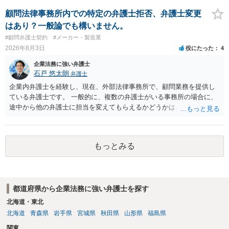
みてはいかがでしょうか。 また同時並行で（もしまだされていないの
であれば）書面で退所意思の明確化はしておくべきだと考えます。
顧問法律事務所内での特定の弁護士拒否、弁護士変更
はあり？一般論でも構いません。
#顧問弁護士契約
#メーカー・製造業
2026年8月3日
役にたった
4
企業法務に強い弁護士
石戸 悠太朗
弁護士
企業内弁護士を経験し、現在、外部法律事務所で、顧問業務を提供し
ている弁護士です。 一般的に、複数の弁護士がいる事務所の場合に、
途中から他の弁護士に担当を変えてもらえるかどうかは、当該事務所
の代表の判断に委ねられています。 もっとも、代表としても、依頼者
が不満を抱いている弁護士を担当にすることは望ましくないため、別
の弁護士に変更するのが通常でしょう。それでも、担当弁護士を変え
もっとみる
てくれない場合は、他の弁護士の担当案件が一般で担当を変えられな
いなどの事情があるかと思います。 担当弁護士が変わらず、仕事内容
も改善されない場合には、決済権限を持つ上司に相談し、顧問契約自
体を見直すのが一番かと思います。
都道府県から企業法務に強い弁護士を探す
北海道・東北
北海道
青森県
岩手県
宮城県
秋田県
山形県
福島県
関東