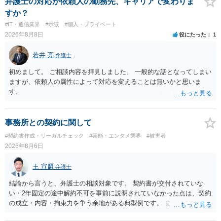
弁護士の対応が依頼人の勤務先、キャリアで変わりま
をご検討いただければと存じます。
すか？
#IT・通信業界
#示談
#個人・プライベート
2026年8月8日
役にたった
1
若井 亮
弁護士
初めまして。 ご相談内容を拝見しました。 一般的な話となってしまい
ますが、依頼人の属性によって対応を変えることは無いかと思いま
す。
事務所との契約に関して
#契約書作成・リーガルチェック
#芸能・エンタメ業界
#被害者
2026年8月6日
王 宣麟
弁護士
結論から言うと、弁護士の相談対象です。 契約書が交付されていな
い・2年固定の途中解約不可を事前に説明されていなかった点は、契約
の成立・内容・拘束力を争う余地がある典型例です。 まずは、運営と
のやり取り、規約のスクショ等の証拠を集めて、弁護士に相談されて