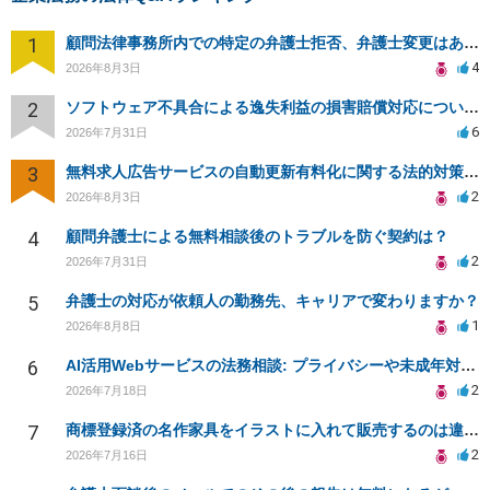
1
顧問法律事務所内での特定の弁護士拒否、弁護士変更はあり？一般論でも構いません。
4
2026年8月3日
2
ソフトウェア不具合による逸失利益の損害賠償対応について相談
6
2026年7月31日
3
無料求人広告サービスの自動更新有料化に関する法的対策は？
2
2026年8月3日
4
顧問弁護士による無料相談後のトラブルを防ぐ契約は？
2
2026年7月31日
5
弁護士の対応が依頼人の勤務先、キャリアで変わりますか？
1
2026年8月8日
6
AI活用Webサービスの法務相談: プライバシーや未成年対応など
2
2026年7月18日
7
商標登録済の名作家具をイラストに入れて販売するのは違法でしょうか
2
2026年7月16日