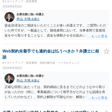
#スタートアップ・新規事業
2026年8月8日
企業法務に強い弁護士
外山 大地
弁護士
資金決済法のご相談をいただくことが多い弁護士です。 ご質問いただ
いた件ですが、一般論として、隔地者間において、当事者間で直接現
金をやり取りすることなく、資金を移動させる仕組みになりますの
で、為替取引（資金移動業）に該当する可能性はあります。 もっと
も、為替取引に該当し得る場合であっても、いわゆる収納代行とし
て、資金移動業の規制の対象外となる余地があります。 この点につい
Web契約未着手でも違約金は払うべきか？弁護士に相
ては、単に「利用者から資金を受け取り、寄付団体に送金する」とい
談
う資金の流れだけで判断することはできず、アプリの仕組みが利用者
#スタートアップ・新規事業
#契約書作成・リーガルチェック
と寄付団体をつなぐプラットフォームとしてどのように位置付けられ
2026年8月8日
るのか、利用者からの支払がどのような性質のものなのか、寄付の意
思決定や寄付のタイミングがどのように設定されているのかなど、具
企業法務に強い弁護士
体的なサービスの座組を踏まえて検討する必要があります。 そのた
外山 大地
弁護士
め、現在検討されているアプリについて、資金移動業に該当する可能
正確な回答にあたっては、契約締結に至るまでにどのようなやり取り
性があるか、また、該当する場合にどのようなサービス設計にすれば
があったのか（特に、事業融資について相手方がどのような認識を有
資金移動業に該当しない形（収納代行など）で運用できるかについて
していたのかなど）、契約上解除が可能なのか、解除が可能であると
は、具体的なサービスの仕組みを確認した上で、個別に弁護士へご相
して契約上の違約金等を支払う必要があるのかなど、契約内容や具体
談いただくことをお勧めいたします。
的な経緯を踏まえて精査する必要がございます。 そのため、事情をお
伺いした上での検討が必要となりますので、個別に弁護士へのご相談