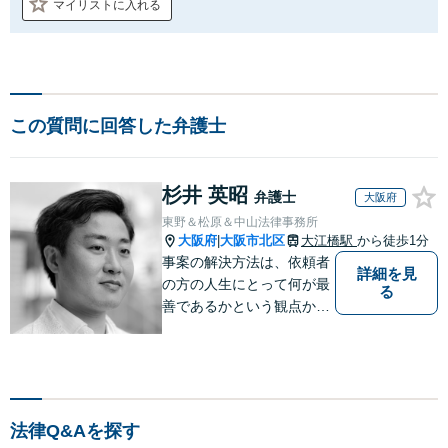
マイリストに入れる
この質問に回答した弁護士
杉井 英昭
弁護士
大阪府
東野＆松原＆中山法律事務所
大阪府
大阪市北区
大江橋駅
から徒歩1分
|
事案の解決方法は、依頼者
詳細を見
の方の人生にとって何が最
る
善であるかという観点か
ら、共に探っていきたいと
思っています。また、法律
問題は複雑で、難解な言葉
も多いのですが、出来るだ
けわかりやすい説明を心が
法律Q&Aを探す
けています。