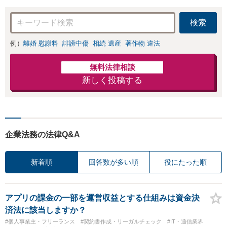
検索
例）
離婚 慰謝料
誹謗中傷
相続 遺産
著作物 違法
無料法律相談
新しく投稿する
企業法務の法律Q&A
新着順
回答数が多い順
役にたった順
アプリの課金の一部を運営収益とする仕組みは資金決
済法に該当しますか？
#個人事業主・フリーランス
#契約書作成・リーガルチェック
#IT・通信業界