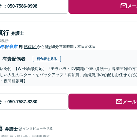
せ
メー
真行
弁護士
事務所
島県
姶良市
帖佐駅
から徒歩8分
営業時間：本日定休日
|
有責配偶者
料金表を見る
駅8分】【WEB面談対応】「モラハラ・DV問題に強い弁護士」専業主婦の
しい人生のスタートをバックアップ「養育費、婚姻費用の心配もお任せくだ
・夜間相談可】
せ
メール
喜
弁護士
インタビューを見る
人萩原 鹿児島シティ法律事務所