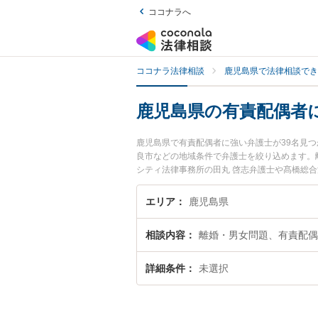
ココナラへ
ココナラ法律相談
鹿児島県で法律相談でき
鹿児島県の有責配偶者
鹿児島県で有責配偶者に強い弁護士が39名見
良市などの地域条件で弁護士を絞り込めます。
シティ法律事務所の田丸 啓志弁護士や髙橋総合
どが注目されています。『鹿児島県で土日や夜
したい』『初回相談無料で有責配偶者を法律相
エリア
鹿児島県
相談内容
離婚・男女問題、有責配偶
詳細条件
未選択