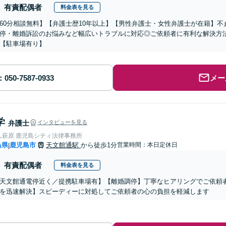
有責配偶者
料金表を見る
60分相談無料】【弁護士歴10年以上】【男性弁護士・女性弁護士が在籍】
停・離婚訴訟のお悩みなど幅広いトラブルに対応◎ご依頼者に有利な解決方
【駐車場有り】
メー
学
弁護士
インタビューを見る
人萩原 鹿児島シティ法律事務所
島県
鹿児島市
天文館通駅
から徒歩1分
営業時間：本日定休日
|
有責配偶者
料金表を見る
天文館通電停近く／提携駐車場有】【離婚調停】丁寧なヒアリングでご依頼
を迅速解決】スピーディーに対処してご依頼者の心の負担を軽減します