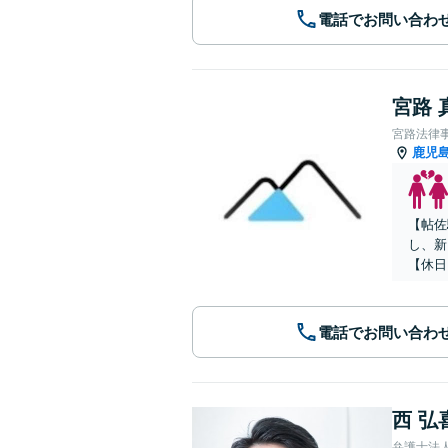
電話でお問い合わ
宮路 
宮路法律
鹿児
【帖佐
し、新
【休日
電話でお問い合わ
西 弘
弁護士法