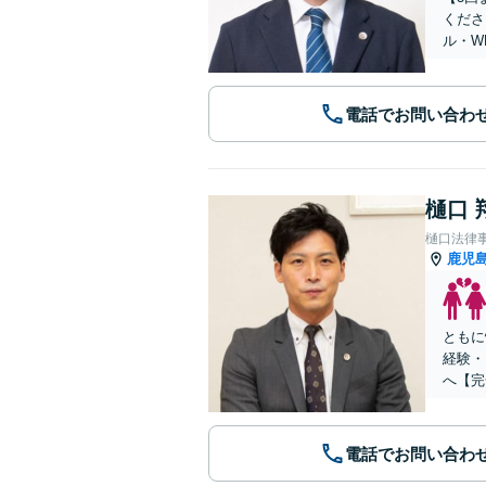
くださ
ル・W
電話でお問い合わ
樋口 
樋口法律
鹿児
ともに
経験・
へ【完
電話でお問い合わ