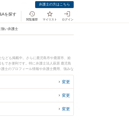
弁護士の方はこちら
&Aを探す
閲覧履歴
マイリスト
ログイン
に強い弁護士
士なども掲載中。さらに鹿児島市や鹿屋市、姶
もでき便利です。特に弁護士法人萩原 鹿児島
学弁護士のプロフィール情報や弁護士費用、強みな
のトラブル解決の実績豊富な近くの弁護士を検索
すめです。
変更
変更
変更