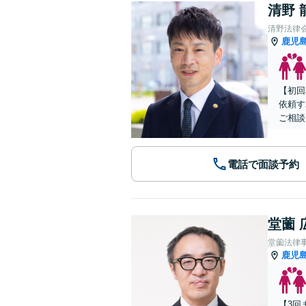
清野 
清野法律
鹿児
【初回
依頼す
ご相談
電話で面談予約
堂薗 
堂薗法律
鹿児
【3回