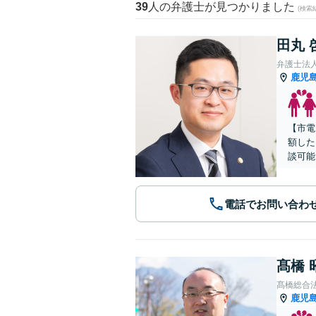
39
人の弁護士が見つかりました
(検索
田丸 
弁護士法
鹿児
【市電
額した
談可能
電話でお問い合わ
髙橋 
髙橋総合
鹿児