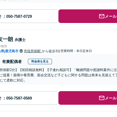
せ
メール
友一朗
弁護士
事務所
島県
鹿児島市
市役所前駅
から徒歩3分
営業時間：本日定休日
|
有責配偶者
料金表を見る
所前駅2分】【初回相談無料】【子連れ相談可】「離婚問題や慰謝料案件に
ご提案！親権や養育費、面会交流など子どもに関する問題は将来を見据えて
じて柔軟に対応」
せ
メール