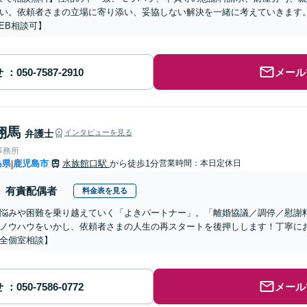
い。依頼者さまの立場に寄り添い、妥協しない解決を一緒に考えていきます
EB相談可】
せ
メール
翔馬
弁護士
インタビューを見る
事務所
島県
鹿児島市
水族館口駅
から徒歩1分
営業時間：本日定休日
|
有責配偶者
料金表を見る
悩みや困難を乗り越えていく「よきパートナー」。「離婚協議／調停／慰謝
ノウハウをいかし、依頼者さまの人生の再スタートを後押しします！丁寧に
全個室相談】
せ
メール