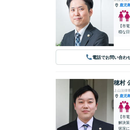
鹿児
【市電
穏な日
電話でお問い合わ
穂村 
上山法律
鹿児
【市電
解決策
状況に