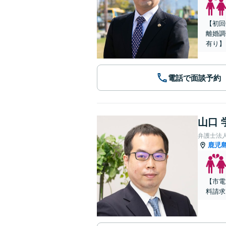
【初回
離婚調
有り】
電話で面談予約
山口 
弁護士法
鹿児
【市電
料請求