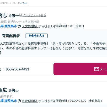
結果について詳しくは
こちら
)
啓志
弁護士
インタビューを見る
人萩原 鹿児島シティ法律事務所
島県
鹿児島市
天文館通駅
から徒歩1分
営業時間：本日定休日
|
有責配偶者
料金表を見る
天文館通電停近く／提携駐車場有】「夫・妻が浮気をしている」「不倫相手
い」等の不倫の慰謝料請求トラブルはお任せください。可能な限り平穏な解
】
せ
メー
昭広
弁護士
法律事務所
島県
鹿児島市
市役所前駅
から徒歩3分
営業時間：09:00~22:00（土日祝日）
|