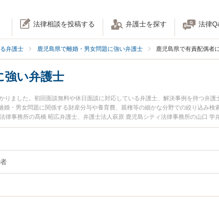
法律相談を投稿する
弁護士を探す
法律Q
る弁護士
鹿児島県で離婚・男女問題に強い弁護士
鹿児島県で有責配偶者
に強い弁護士
つかりました。初回面談無料や休日面談に対応している弁護士、解決事例を持つ弁護
離婚・男女問題に関係する財産分与や養育費、親権等の細かな分野での絞り込み検索
法律事務所の髙橋 昭広弁護士、弁護士法人萩原 鹿児島シティ法律事務所の山口 
間に発生した有責配偶者のトラブルを今すぐに弁護士に相談したい』『有責配偶者
談できる鹿児島県内の弁護士に相談予約したい』などでお困りの相談者さんにおす
者