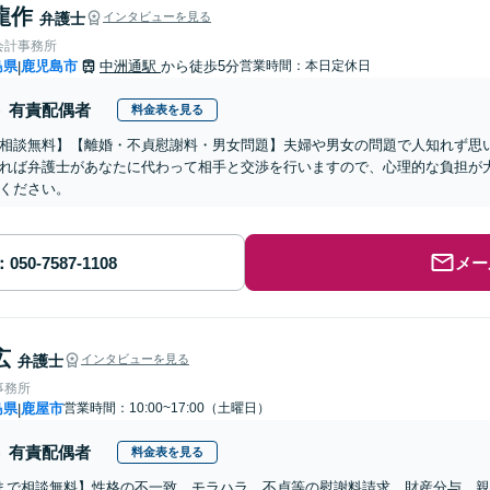
龍作
弁護士
インタビューを見る
会計事務所
島県
鹿児島市
中洲通駅
から徒歩5分
営業時間：本日定休日
|
有責配偶者
料金表を見る
相談無料】【離婚・不貞慰謝料・男女問題】夫婦や男女の問題で人知れず思
れば弁護士があなたに代わって相手と交渉を行いますので、心理的な負担が
ください。
メー
広
弁護士
インタビューを見る
事務所
島県
鹿屋市
営業時間：10:00~17:00（土曜日）
|
有責配偶者
料金表を見る
まで相談無料】性格の不一致、モラハラ、不貞等の慰謝料請求、財産分与、