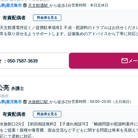
島県
鹿児島市
天文館通駅
から徒歩1分
営業時間：本日定休日
|
有責配偶者
料金表を見る
天文館通電停近く／提携駐車場有】不貞・慰謝料のトラブルはお任せくださ
常を取り戻せるようサポートします。証拠集めのアドバイスから丁寧に対応
せ
メー
公亮
弁護士
事務所
島県
鹿児島市
水族館口駅
から徒歩2分
営業時間：09:00~20:00（土日祝日）
|
有責配偶者
料金表を見る
水族館口2分】【初回相談無料】【子連れ相談可】「離婚問題や慰謝料案件
をご提案！親権や養育費、面会交流など子どもに関する問題は将来を見据え
応じて柔軟に対応」