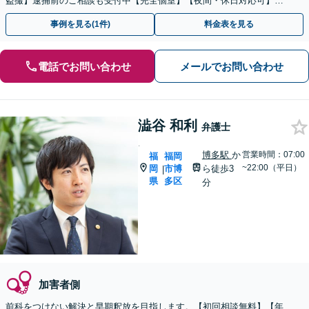
盗撮】逮捕前のご相談も受付中【完全個室】【夜間・休日対応可】
【天神南駅直結】
事例を見る(1件)
料金表を見る
電話でお問い合わせ
メールでお問い合わせ
澁谷 和利
弁護士
.
博多駅
か
営業時間：07:00
福
福岡
~22:00（平日）
岡
市博
ら徒歩3
|
県
多区
分
加害者側
前科をつけない解決と早期釈放を目指します。【初回相談無料】【年