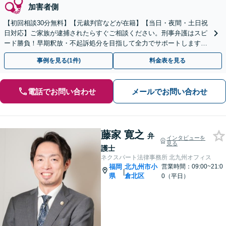
加害者側
【初回相談30分無料】【元裁判官などが在籍】【当日・夜間・土日祝
日対応】ご家族が逮捕されたらすぐご相談ください。刑事弁護はスピ
ード勝負！早期釈放・不起訴処分を目指して全力でサポートします。
【スピード対応】
事例を見る(1件)
料金表を見る
電話でお問い合わせ
メールでお問い合わせ
藤家 寛之
弁
インタビューを
見る
護士
ネクスパート法律事務所 北九州オフィス
福岡
北九州市小
営業時間：09:00~21:0
|
県
倉北区
0（平日）