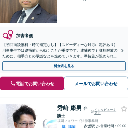
加害者側
【初回面談無料・時間指定なし】【スピーディーな対応に定評あり】
刑事事件では逮捕前から動くことが重要です。逮捕後でも身柄解放の
ために、相手方との示談などを進めていきます。準抗告が認められた
ケースあり。【土日祝・夜間早朝も対応】
料金表を見る
電話でお問い合わせ
メールでお問い合わせ
秀﨑 康男
弁
インタビューを
見る
護士
福岡フォワード法律事務所
赤坂駅
か
営業時間：09:00
福
福岡