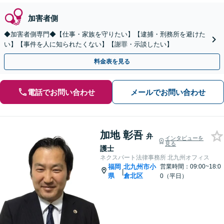
加害者側
◆加害者側専門◆【仕事・家族を守りたい】【逮捕・刑務所を避けた
い】【事件を人に知られたくない】【謝罪・示談したい】
料金表を見る
電話でお問い合わせ
メールでお問い合わせ
加地 彰吾
弁
インタビューを
見る
護士
ネクスパート法律事務所 北九州オフィス
福岡
北九州市小
営業時間：09:00~18:0
|
県
倉北区
0（平日）