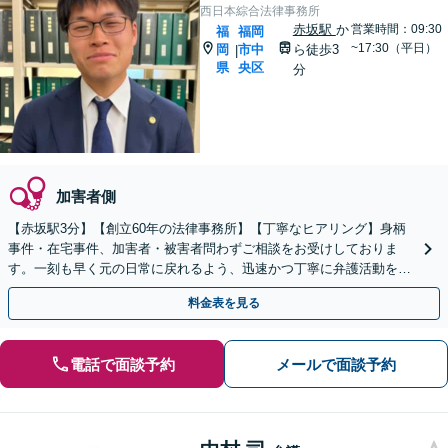
西日本綜合法律事務所
赤坂駅
か
営業時間：09:30
福
福岡
~17:30（平日）
岡
市中
ら徒歩3
|
県
央区
分
加害者側
【赤坂駅3分】【創立60年の法律事務所】【丁寧なヒアリング】身柄
事件・在宅事件、加害者・被害者問わずご相談をお受けしておりま
す。一刻も早く元の日常に戻れるよう、迅速かつ丁寧に弁護活動を進
めてまいります。お困りの際は、ぜひご相談ください。
料金表を見る
電話で面談予約
メールで面談予約