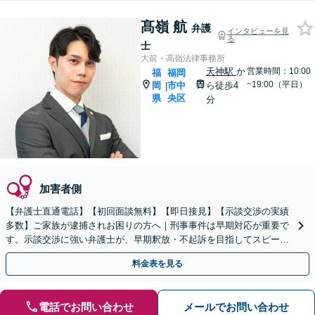
髙嶺 航
弁護
インタビューを見
る
士
大前・高嶺法律事務所
天神駅
か
営業時間：10:00
福
福岡
~19:00（平日）
岡
市中
ら徒歩4
|
県
央区
分
加害者側
【弁護士直通電話】【初回面談無料】【即日接見】【示談交渉の実績
多数】ご家族が逮捕されお困りの方へ｜刑事事件は早期対応が重要で
す。示談交渉に強い弁護士が、早期釈放・不起訴を目指してスピーデ
ィーに対応します【休日・夜間相談対応】
料金表を見る
電話でお問い合わせ
メールでお問い合わせ