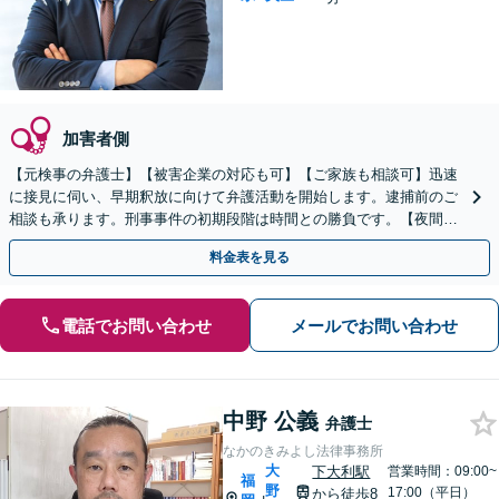
加害者側
【元検事の弁護士】【被害企業の対応も可】【ご家族も相談可】迅速
に接見に伺い、早期釈放に向けて弁護活動を開始します。逮捕前のご
相談も承ります。刑事事件の初期段階は時間との勝負です。【夜間・
休日対応】【完全個室】【天神駅3分】
料金表を見る
電話でお問い合わせ
メールでお問い合わせ
中野 公義
弁護士
なかのきみよし法律事務所
大
下大利駅
営業時間：09:00~
福
野
17:00（平日）
から徒歩8