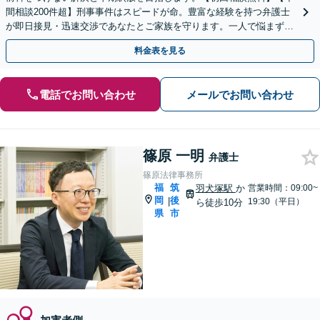
間相談200件超】刑事事件はスピードが命。豊富な経験を持つ弁護士
が即日接見・迅速交渉であなたとご家族を守ります。一人で悩まず今
すぐご相談ください【英語対応可能】
料金表を見る
電話でお問い合わせ
メールでお問い合わせ
篠原 一明
弁護士
篠原法律事務所
福
筑
羽犬塚駅
か
営業時間：09:00~
岡
後
|
19:30（平日）
ら徒歩10分
県
市