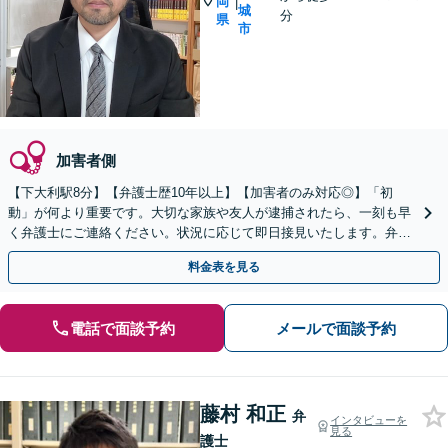
岡
|
城
分
県
市
加害者側
【下大利駅8分】【弁護士歴10年以上】【加害者のみ対応◎】「初
動」が何より重要です。大切な家族や友人が逮捕されたら、一刻も早
く弁護士にご連絡ください。状況に応じて即日接見いたします。弁護
士として、あなたの大切な家族を護ります。【電話相談可】
料金表を見る
電話で面談予約
メールで面談予約
藤村 和正
弁
インタビューを
見る
護士