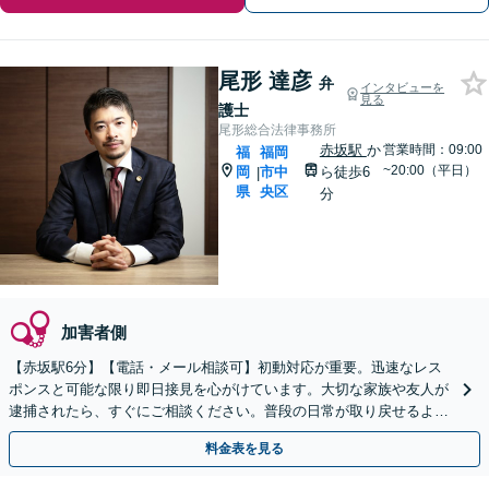
尾形 達彦
弁
インタビューを
見る
護士
尾形総合法律事務所
赤坂駅
か
営業時間：09:00
福
福岡
~20:00（平日）
岡
市中
ら徒歩6
|
県
央区
分
加害者側
【赤坂駅6分】【電話・メール相談可】初動対応が重要。迅速なレス
ポンスと可能な限り即日接見を心がけています。大切な家族や友人が
逮捕されたら、すぐにご相談ください。普段の日常が取り戻せるよう
尽力します。【休日・夜間面談可】
料金表を見る