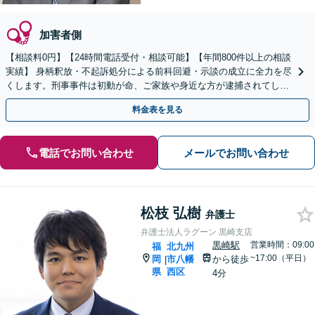
加害者側
【相談料0円】【24時間電話受付・相談可能】【年間800件以上の相談
実績】 身柄釈放・不起訴処分による前科回避・示談の成立に全力を尽
くします。刑事事件は初動が命、ご家族や身近な方が逮捕されてしま
ったら一刻も早くお電話ください。
料金表を見る
電話でお問い合わせ
メールでお問い合わせ
松枝 弘樹
弁護士
弁護士法人ラグーン 黒崎支店
黒崎駅
営業時間：09:00
福
北九州
~17:00（平日）
岡
市八幡
から徒歩
|
県
西区
4分