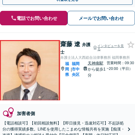
電話でお問い合わせ
メールでお問い合わせ
齋藤 遼
弁護
インタビューを見
る
士
弁護士法人大西総合法律事務所 福岡事務所
天神南駅
営業時間：09:30
福
福岡
~20:00（平日）
岡
市中
から徒歩1
|
県
央区
分
加害者側
【電話相談可】【初回相談無料】【即日接見・迅速対応可】不起訴処
分の獲得実績多数。LINEを使用したこまめな情報共有を実施【痴漢・