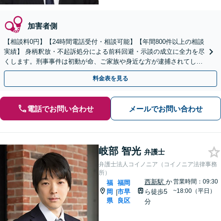
加害者側
【相談料0円】【24時間電話受付・相談可能】【年間800件以上の相談
実績】 身柄釈放・不起訴処分による前科回避・示談の成立に全力を尽
くします。刑事事件は初動が命、ご家族や身近な方が逮捕されてしま
ったら一刻も早くお電話ください。
料金表を見る
電話でお問い合わせ
メールでお問い合わせ
岐部 智光
弁護士
弁護士法人コイノニア（コイノニア法律事務
所）
西新駅
か
営業時間：09:30
福
福岡
~18:00（平日）
岡
市早
ら徒歩5
|
県
良区
分