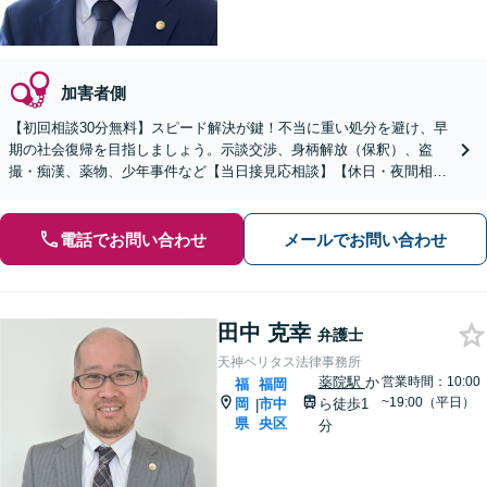
加害者側
【初回相談30分無料】スピード解決が鍵！不当に重い処分を避け、早
期の社会復帰を目指しましょう。示談交渉、身柄解放（保釈）、盗
撮・痴漢、薬物、少年事件など【当日接見応相談】【休日・夜間相談
応相談】
電話でお問い合わせ
メールでお問い合わせ
田中 克幸
弁護士
天神ベリタス法律事務所
薬院駅
か
営業時間：10:00
福
福岡
~19:00（平日）
岡
市中
ら徒歩1
|
県
央区
分