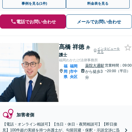
事例を見る(1件)
料金表を見る
電話でお問い合わせ
メールでお問い合わせ
髙橋 祥徳
弁
インタビューを
見る
護士
福岡わかたけ法律事務所
薬院大通駅
営業時間：09:00
福
福岡
~20:00（平日）
岡
市中
から徒歩3
|
県
央区
分
加害者側
【電話・オンライン相談可】【当日・休日・夜間相談可】【即日接
見】100件超の実績を持つ弁護士が、勾留回避・保釈・示談交渉に迅