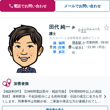
電話でお問い合わせ
メールでお問い合わせ
田代 純一
弁
インタビューを
見る
護士
ネクスパート法律事務所 福岡オフィス
博多駅
か
営業時間：09:00
福
福岡
~21:00（平日）
岡
市博
ら徒歩1
|
県
多区
分
加害者側
【相談料0円】【24時間電話受付・相談可能】【年間800件以上の相談
実績】 身柄釈放・不起訴処分による前科回避・示談の成立に全力を尽
くします。刑事事件は初動が命、ご家族や身近な方が逮捕されてしま
ったら一刻も早くお電話ください。
料金表を見る