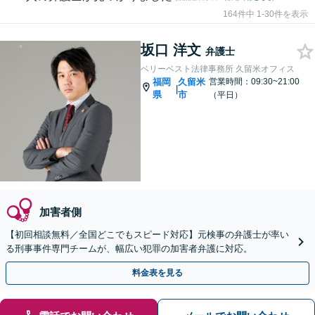
164件中 1-30件を表示
坂口 洋文
弁護士
ベリーベスト法律事務所 久留米オフィス
福岡
久留米
営業時間：09:30~21:00
|
県
市
（平日）
加害者側
【初回相談無料／全国どこでもスピード対応】元検事の弁護士が率い
る刑事事件専門チームが、幅広い犯罪の加害者弁護に対応。
料金表を見る