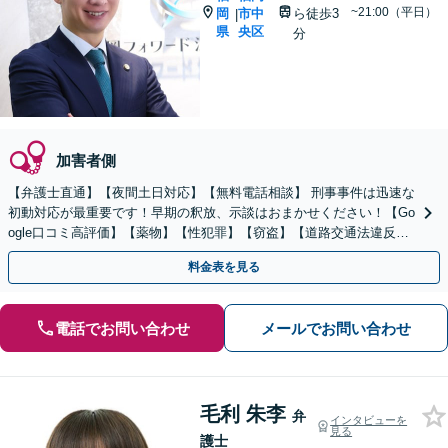
~21:00（平日）
岡
市中
ら徒歩3
|
県
央区
分
加害者側
【弁護士直通】【夜間土日対応】【無料電話相談】 刑事事件は迅速な
初動対応が最重要です！早期の釈放、示談はおまかせください！【Go
ogle口コミ高評価】【薬物】【性犯罪】【窃盗】【道路交通法違反】
示談、釈放、不起訴、全力で弁護します！！
料金表を見る
電話でお問い合わせ
メールでお問い合わせ
毛利 朱李
弁
インタビューを
見る
護士