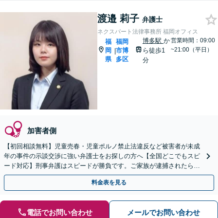
渡邉 莉子
弁護士
ネクスパート法律事務所 福岡オフィス
博多駅
か
営業時間：09:00
福
福岡
~21:00（平日）
岡
市博
ら徒歩1
|
県
多区
分
加害者側
【初回相談無料】児童売春・児童ポルノ禁止法違反など被害者が未成
年の事件の示談交渉に強い弁護士をお探しの方へ【全国どこでもスピ
ード対応】刑事弁護はスピードが勝負です。ご家族が逮捕されたら一
刻も早くご相談ください【24時間365日相談受付】
料金表を見る
電話でお問い合わせ
メールでお問い合わせ