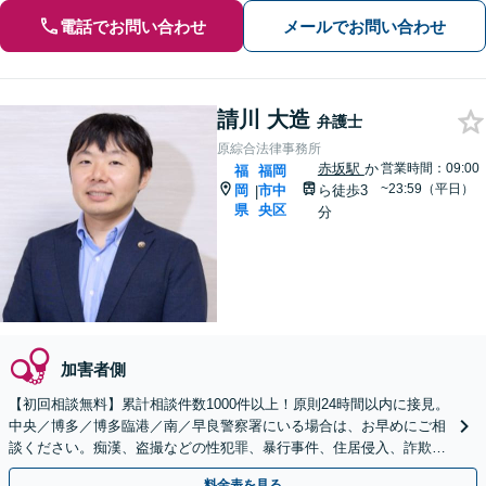
電話でお問い合わせ
メールでお問い合わせ
請川 大造
弁護士
原綜合法律事務所
赤坂駅
か
営業時間：09:00
福
福岡
~23:59（平日）
岡
市中
ら徒歩3
|
県
央区
分
加害者側
【初回相談無料】累計相談件数1000件以上！原則24時間以内に接見。
中央／博多／博多臨港／南／早良警察署にいる場合は、お早めにご相
談ください。痴漢、盗撮などの性犯罪、暴行事件、住居侵入、詐欺、
少年事件【赤坂駅3分】【夜間・休日相談OK】
料金表を見る