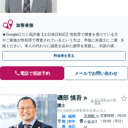
加害者側
★Google口コミ高評価【土日祝日対応】性犯罪で捜査を受けている方
やご家族が性犯罪で捜査されているという方は、早急に弁護士にご連
絡ください。本人の代わりに誠意を込めた謝罪を実践し、示談の成立
と不起訴を目指します。
料金表を見る
電話で面談予約
メールでお問い合わせ
磯部 慎吾
弁
インタビューを
見る
護士
A＆S福岡法律事務所弁護士法人
天神駅
か
営業時間：09:00
福
福岡
~18:00（平日）
岡
市中
ら徒歩3
|
県
央区
分