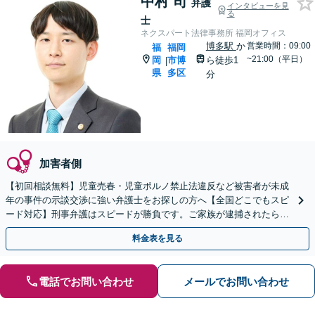
中村 司
弁護
インタビューを見
る
士
ネクスパート法律事務所 福岡オフィス
博多駅
か
営業時間：09:00
福
福岡
~21:00（平日）
岡
市博
ら徒歩1
|
県
多区
分
加害者側
【初回相談無料】児童売春・児童ポルノ禁止法違反など被害者が未成
年の事件の示談交渉に強い弁護士をお探しの方へ【全国どこでもスピ
ード対応】刑事弁護はスピードが勝負です。ご家族が逮捕されたら一
刻も早くご相談ください【24時間365日相談受付】
料金表を見る
電話でお問い合わせ
メールでお問い合わせ