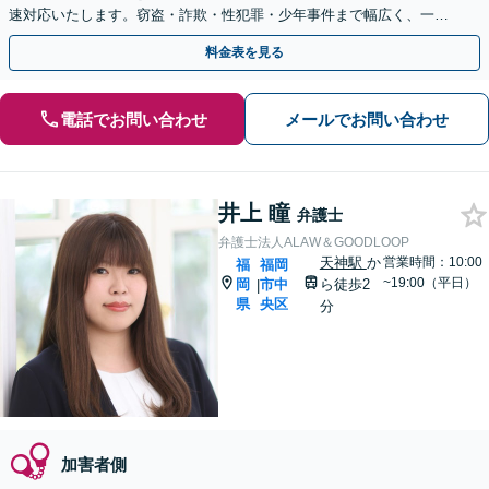
速対応いたします。窃盗・詐欺・性犯罪・少年事件まで幅広く、一貫
担当によるブレのない弁護活動で、一刻も早い身柄解放を。
料金表を見る
電話でお問い合わせ
メールでお問い合わせ
井上 瞳
弁護士
弁護士法人ALAW＆GOODLOOP
天神駅
か
営業時間：10:00
福
福岡
~19:00（平日）
岡
市中
ら徒歩2
|
県
央区
分
加害者側