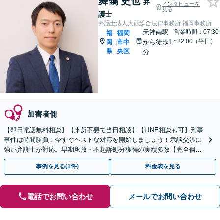
舞鶴 史也
弁
インタビューを
見る
護士
弁護士法人大西総合法律事務所 福岡事務所
天神南駅
営業時間：07:30
福
福岡
~22:00（平日）
岡
市中
から徒歩1
|
県
央区
分
加害者側
【即日電話無料相談】【来所不要で当日相談】【LINE相談も可】刑事
事件は時間勝負！今すぐベストな対応を開始しましょう！示談交渉に
強い弁護士が対応。早期釈放・不起訴処分獲得の実績多数【完全個
室】【天神南駅直結】
事例を見る(1件)
料金表を見る
電話でお問い合わせ
メールでお問い合わせ