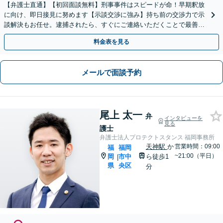
【弁護士直通】【初回面談無料】刑事事件はスピードが命！早期釈放
に向け、即日接見に努めます【示談交渉に強み】持ち前の交渉力で示
談解決もお任せ。逮捕されたら、すぐにご連絡いただくことで最善の
解決に向け尽力します【夜間・休日面談可】【完全個室】
料金表を見る
メールで面談予約
尾上 太一
弁
インタビューを
見る
護士
弁護士法人プロテクトスタンス 福岡事務所
天神駅
か
営業時間：09:00
福
福岡
~21:00（平日）
岡
市中
ら徒歩1
|
県
央区
分