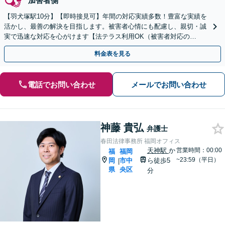
加害者側
【羽犬塚駅10分】【即時接見可】年間の対応実績多数！豊富な実績を
活かし、最善の解決を目指します。被害者心情にも配慮し、親切・誠
実で迅速な対応を心がけます【法テラス利用OK（被害者対応の
み）】【当日・休日・夜間相談OK】
料金表を見る
電話でお問い合わせ
メールでお問い合わせ
神藤 貴弘
弁護士
春田法律事務所 福岡オフィス
天神駅
か
営業時間：00:00
福
福岡
~23:59（平日）
岡
市中
ら徒歩5
|
県
央区
分