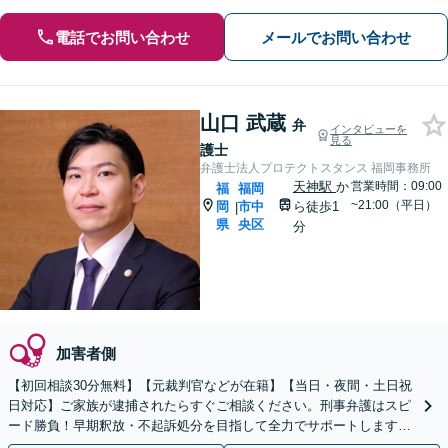
電話でお問い合わせ
メールでお問い合わせ
山口 武蔵
弁
インタビューを
見る
護士
弁護士法人プロテクトスタンス 福岡事務所
天神駅
か
営業時間：09:00
福
福岡
~21:00（平日）
岡
市中
ら徒歩1
|
県
央区
分
加害者側
【初回相談30分無料】【元裁判官などが在籍】【当日・夜間・土日祝
日対応】ご家族が逮捕されたらすぐご相談ください。刑事弁護はスピ
ード勝負！早期釈放・不起訴処分を目指して全力でサポートします。
【スピード対応】