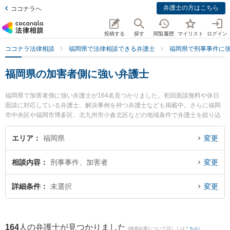
弁護士の方はこちら
ココナラへ
投稿する
探す
閲覧履歴
マイリスト
ログイン
ココナラ法律相談
福岡県で法律相談できる弁護士
福岡県で刑事事件に
福岡県の加害者側に強い弁護士
福岡県で加害者側に強い弁護士が164名見つかりました。初回面談無料や休日
面談に対応している弁護士、解決事例を持つ弁護士なども掲載中。さらに福岡
市中央区や福岡市博多区、北九州市小倉北区などの地域条件で弁護士を絞り込
めます。刑事事件に関係する加害者側や少年事件、再犯・前科あり等の細かな
分野での絞り込み検索もでき便利です。特にベリーベスト法律事務所 久留米オ
エリア
福岡県
変更
フィスの坂口 洋文弁護士や東京スタートアップ法律事務所 福岡支店の清水 大
誠弁護士、弁護士法人プロテクトスタンス 福岡事務所の山口 武蔵弁護士のプロ
相談内容
刑事事件、加害者
変更
フィール情報や弁護士費用、強みなどが注目されています。『福岡県で土日や
夜間に発生した加害者側のトラブルを今すぐに弁護士に相談したい』『加害者
側のトラブル解決の実績豊富な近くの弁護士を検索したい』『初回相談無料で
詳細条件
未選択
変更
加害者側を法律相談できる福岡県内の弁護士に相談予約したい』などでお困り
の相談者さんにおすすめです。
164
人の弁護士が見つかりました
(検索結果について詳しくは
こちら
)