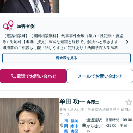
加害者側
【電話相談可】【初回相談無料】 刑事事件全般（暴力・性犯罪・窃盗
等）対応可【迅速に接見】豊富な知識と経験で、解決へと導きます。
逮捕前のご相談も可能「話しやすさに定評あり！西南学院大学法科大
学院内にある事務所」【完全個室】【西新駅5分】
料金表を見る
電話でお問い合わせ
メールでお問い合わせ
牟田 功一
弁護士
弁護士法人山本・坪井綜合法律事務所 福岡オ
フィス
渡辺通駅
営業時間：09:00
福
福岡
~21:00（平日）
岡
市中
から徒歩1
|
県
央区
分