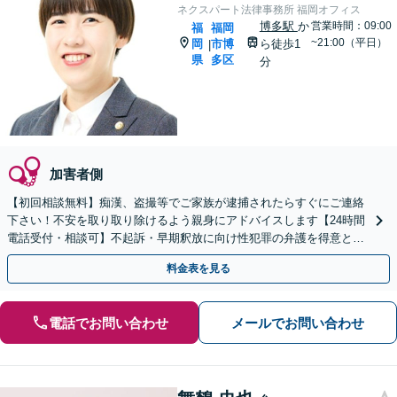
ネクスパート法律事務所 福岡オフィス
博多駅
か
営業時間：09:00
福
福岡
~21:00（平日）
岡
市博
ら徒歩1
|
県
多区
分
加害者側
【初回相談無料】痴漢、盗撮等でご家族が逮捕されたらすぐにご連絡
下さい！不安を取り取り除けるよう親身にアドバイスします【24時間
電話受付・相談可】不起訴・早期釈放に向け性犯罪の弁護を得意とす
る経験豊富な弁護士がスピード対応！【最短即日対応可】
料金表を見る
電話でお問い合わせ
メールでお問い合わせ