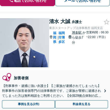
電話でお問い合わせ
メールでお問い合わせ
清水 大誠
弁護士
東京スタートアップ法律事務所 福岡支店
博多駅
か
営業時間：06:30
福
福岡
~22:00（平日）
岡
市博
ら徒歩7
|
県
多区
分
加害者側
【刑事事件・逮捕に強い弁護士】【ご家族が逮捕されてしまったら】
刑事事件の加害者側専門の法律事務所です。ご家族が警察に逮捕され
てしまった方は無料相談をご利用ください。【全国29拠点体制の広域
対応】【弁護士待機中/当日中の電話相談可(予約制)】
事例を見る(2件)
料金表を見る