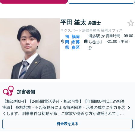
平田 笙太
弁護士
ネクスパート法律事務所 福岡オフィス
博多駅
か
営業時間：09:00
福
福岡
~21:00（平日）
岡
市博
ら徒歩1
|
県
多区
分
加害者側
【相談料0円】【24時間電話受付・相談可能】【年間800件以上の相談
実績】 身柄釈放・不起訴処分による前科回避・示談の成立に全力を尽
くします。刑事事件は初動が命、ご家族や身近な方が逮捕されてしま
ったら一刻も早くお電話ください。
料金表を見る