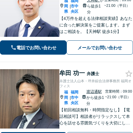
天神駅
か
営業時間：09:00
福
福岡
~21:00（平日）
岡
市中
ら徒歩1
|
県
央区
分
【4万件を超える法律相談実績】あなた
に合った解決策をご提案します。まず
はご相談を。【天神駅 徒歩1分】
電話でお問い合わせ
メールでお問い合わせ
牟田 功一
弁護士
弁護士法人山本・坪井綜合法律事務所 福岡オ
フィス
渡辺通駅
営業時間：09:00
福
福岡
~21:00（平日）
岡
市中
から徒歩1
|
県
央区
分
【初回相談無料・時間指定なし】【電
話相談可】相談者がリラックスして本
心を話せる雰囲気づくりを大切にして
います。【離婚・相続などの家事事