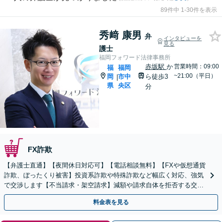
89件中 1-30件を表示
秀﨑 康男
弁
インタビューを
見る
護士
福岡フォワード法律事務所
赤坂駅
か
営業時間：09:00
福
福岡
~21:00（平日）
岡
市中
ら徒歩3
|
県
央区
分
FX詐欺
【弁護士直通】【夜間休日対応可】【電話相談無料】【FXや仮想通貨
詐欺、ぼったくり被害】投資系詐欺や特殊詐欺など幅広く対応、強気
で交渉します【不当請求・架空請求】減額や請求自体を拒否する交渉
をします。【天神駅徒歩14分、赤坂駅徒歩3分】
料金表を見る