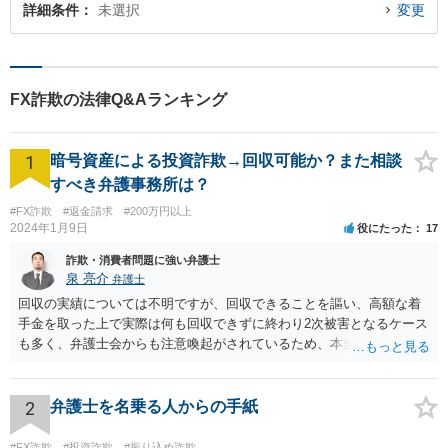
詳細条件
未選択
変更
FX詐欺の法律Q&Aランキング
1
暗号資産による投資詐欺→回収可能か？また相談
すべき弁護事務所は？
#FX詐欺
#返金請求
#200万円以上
2024年1月9日
役にたった
17
詐欺・消費者問題に強い弁護士
泉 亮介
弁護士
回収の実績については不明ですが、回収できることを謳い、高額な着
手金を取った上で実際は何も回収できずに終わり2次被害となるケース
も多く、弁護士会からも注意喚起がされているため、本当に回収がで
きるのか否かについては慎重に検討される必要があるでしょう。 無料
相談を行なっている事務所に複数相談をされた上で判断されると良い
かと思われます。
2
弁護士を名乗る人からの手紙
#FX詐欺
#投資詐欺
#振り込め詐欺