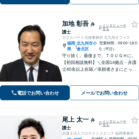
たを守り抜きます。【LINE予約可】
加地 彰吾
弁
インタビューを
見る
護士
ネクスパート法律事務所 北九州オフィス
福岡
北九州市小
営業時間：09:00~18:0
|
県
倉北区
0（平日）
守り抜く。最後まで。ＴＯＵＧＨに。
【初回相談無料】＼全国14拠点・弁護
士40名以上在籍／依頼者さまにとって
有利な解決になるよう、最後まで諦め
ずに闘います！借金問題/離婚・男女問
題/相続/交通事故/刑事事件など、ご相
電話でお問い合わせ
メールでお問い合わせ
談ください【夜間・休日対応】
尾上 太一
弁
インタビューを
見る
護士
弁護士法人プロテクトスタンス 福岡事務所