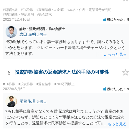
#副業詐欺
#FX詐欺
#高額請求への対応
#本名・住所・電話番号が判明
#契約解除・契約取消
#返金請求
2022年12月10日
役にたった
5
詐欺・消費者問題に強い弁護士
岩田 憲明
弁護士
成功報酬でやっている弁護士事務所もありますので、調べてみると良
いかと思います。 クレジットカード決済の場合チャージバックという
方法もあります。
5
投資詐欺被害の返金請求と法的手段の可能性
#FX詐欺
#投資詐欺
#返金請求
#200万円以上
2022年6月6日
役にたった
9
尾畠 弘典
弁護士
>もし相手に資産がなくても返済請求は可能でしょうか？ 資産の有無
にかかわらず、訴訟などによらず手紙を送るなどの方法で返還の請求
を行うことや、返還請求の民亊訴訟を提起することは可能です。 た
だ、交渉の場合は、相手が返金に応じるかは不確実ですし、訴訟の場