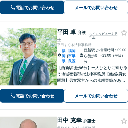
【初回相談無料】【プロ野球選手会公
電話でお問い合わせ
メールでお問い合わせ
認代理人】【九州・中国・沖縄対応】
【天神南駅直結】
平田 卓
弁護
インタビューを見
る
士
平田すぐる法律事務所
西新駅
か
営業時間：09:00
福
福岡
~23:00（平日）
岡
市早
ら徒歩6
|
県
良区
分
【西新駅徒歩6分】一人ひとりに寄り添
う地域密着型の法律事務所【離婚/男女
問題】男女双方からの依頼実績があり
【相続/遺言】話が平行線になっていま
せんか？第3者の目線から、さまざまな
電話でお問い合わせ
メールでお問い合わせ
解決方法や選択肢の提示をいたします
田中 克幸
弁護士