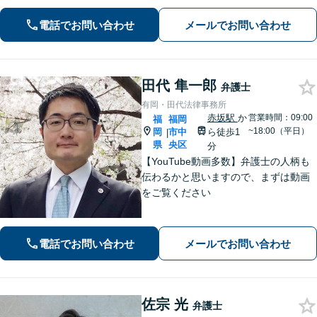
の前・駐車場あり】
電話でお問い合わせ
メールでお問い合わせ
田代 隼一郎
弁護士
有岡・田代法律事務所
赤坂駅
か
営業時間：09:00
福
福岡
~18:00（平日）
岡
市中
ら徒歩1
|
県
央区
分
【YouTube動画多数】弁護士の人柄も
伝わるかと思いますので、まずは動画
をご覧ください
電話でお問い合わせ
メールでお問い合わせ
佐宗 光
弁護士