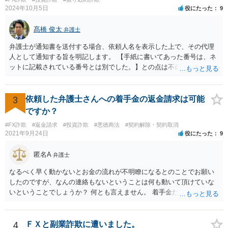
2024年10月5日
役にたった
9
髙橋 俊太
弁護士
弁護士が通知書を送付する場合、依頼人名を表示した上で、その代理
人として通知する旨を明記します。 【手紙に書いてあった番号は、ネ
ットに記載されている番号とは別でした。】との点は不自然ではある
ものの、【住所名前は一致】しているようですので、まずは日弁連弁
護士検索でその弁護士を検索し、そこに記載されている電話番号に連
絡をして、通知書の内容等について確認をしてみるとよいでしょう。
3
依頼した弁護士さんへの着手金の返金請求は可能
ですか？
#FX詐欺
#返金請求
#投資詐欺
#悪徳商法
#契約解除・契約取消
2021年9月24日
役にたった
9
匿名A
弁護士
なるべく早く動かないとお金の流れが不明瞭になるとのことでお願い
したのですが、なんの連絡もないということは何も動いて頂けていな
いということでしょうか？ 何とも言えません。 着手金だけ受け取って
何もしない弁護士さんはいますか？ 普通はいませんが・・・。 契約書
などを確認しましょう。 着手金の返金は請求できますか？ 交渉してみ
て、事情によっては弁護士会に相談しましょう。
4
ＦＸと副業詐欺に遭いました。