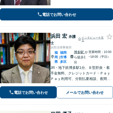
す。相手側との交渉や調停、裁判など
最後まで粘り強く対応いたします。
電話でお問い合わせ
浜田 宏
弁護
インタビューを見
る
士
浜田法律事務所
博多駅
か
営業時間：10:00
福
福岡
~18:00（平日）
岡
市博
ら徒歩1
|
県
多区
分
JR・地下鉄博多駅1分、Ｂ型肝炎・着
手金無料、クレジットカード・Ｐａｙ
Ｐａｙ利用可、分割払要相談、夜間・
休日相談可（要事前予約）、弁護士歴2
1年。インターネット問題、医療、離
電話でお問い合わせ
メールでお問い合わせ
婚、相続、後見、交通事故、借金、労
働、民事全般取扱い