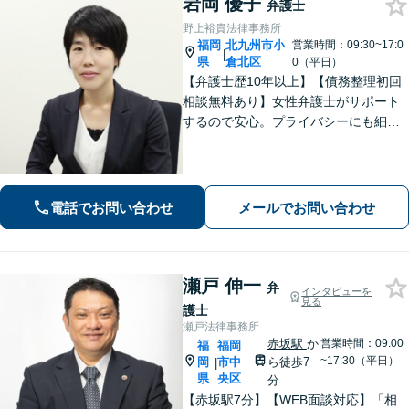
岩岡 優子
弁護士
野上裕貴法律事務所
福岡
北九州市小
営業時間：09:30~17:0
|
県
倉北区
0（平日）
【弁護士歴10年以上】【債務整理初回
相談無料あり】女性弁護士がサポート
するので安心。プライバシーにも細心
の注意を払っております。解決までの
細やかな対応や心的なサポートに注力
しております。お気軽にご相談くださ
い。【完全個室で相談】【駐車場あ
電話でお問い合わせ
メールでお問い合わせ
り】
瀬戸 伸一
弁
インタビューを
見る
護士
瀬戸法律事務所
赤坂駅
か
営業時間：09:00
福
福岡
~17:30（平日）
岡
市中
ら徒歩7
|
県
央区
分
【赤坂駅7分】【WEB面談対応】「相