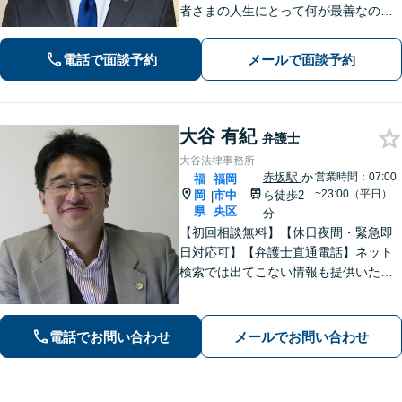
者さまの人生にとって何が最善なのか
常に考えて、問題解決に取り組みま
す。丁寧なサポート＆暖かみのある誠
電話で面談予約
メールで面談予約
実な対応を心がけております！【夜
間・休日対応可】
大谷 有紀
弁護士
大谷法律事務所
赤坂駅
か
営業時間：07:00
福
福岡
~23:00（平日）
岡
市中
ら徒歩2
|
県
央区
分
【初回相談無料】【休日夜間・緊急即
日対応可】【弁護士直通電話】ネット
検索では出てこない情報も提供いたし
ます。依頼者の方を守るために尽力し
ますので、他の弁護士に断られた案件
でも諦めずに是非一度ご相談くださ
電話でお問い合わせ
メールでお問い合わせ
い。【福岡市中央区赤坂駅徒歩２分】