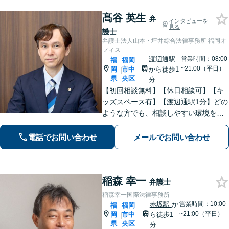
髙谷 英生
弁
インタビューを
見る
護士
弁護士法人山本・坪井綜合法律事務所 福岡オ
フィス
渡辺通駅
営業時間：08:00
福
福岡
~21:00（平日）
岡
市中
から徒歩1
|
県
央区
分
【初回相談無料】【休日相談可】【キ
ッズスペース有】【渡辺通駅1分】どの
ような方でも、相談しやすい環境を整
えています。依頼者様に寄り添った対
応を心がけています。【離婚・男女問
電話でお問い合わせ
メールでお問い合わせ
題】DV被害へ積極的に対応。お気軽に
ご相談ください。
稲森 幸一
弁護士
稲森幸一国際法律事務所
赤坂駅
か
営業時間：10:00
福
福岡
~21:00（平日）
岡
市中
ら徒歩1
|
県
央区
分