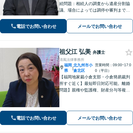
続問題：相続人の調査から遺産分割協
議、場合によっては調停や審判まで、
どの段階からでもサポートいたしま
す」「インターネット：掲示板やSN
電話でお問い合わせ
メールでお問い合わせ
S、ブログでの誹謗中傷に対する削除請
求・発信者情報開示請求に豊富な経験
あり」
祖父江 弘美
弁護士
清風法律事務所
福岡
北九州市小
営業時間：09:00~17:0
|
県
倉北区
0（平日）
【福岡地家裁小倉支部・小倉簡易裁判
所すぐ近く】最短即日対応可能。離婚
問題】親権や監護権、財産分与等複雑
化する問題に解決後も見据えたアドバ
イス【相続・遺言】総合商社での社会
人経験や調停委員の経験で培った調整
力と交渉力を強みに円満な相続へ。
電話でお問い合わせ
メールでお問い合わせ