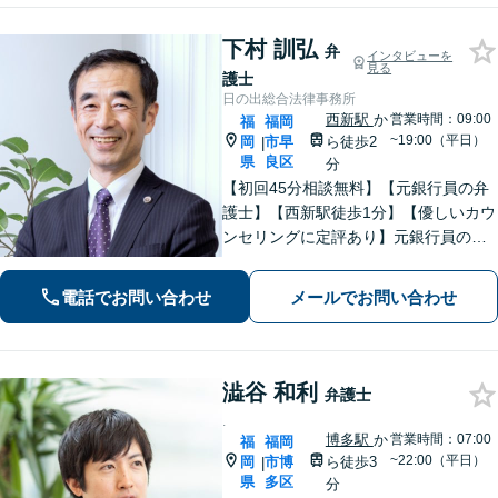
下村 訓弘
弁
インタビューを
見る
護士
日の出総合法律事務所
西新駅
か
営業時間：09:00
福
福岡
~19:00（平日）
岡
市早
ら徒歩2
|
県
良区
分
【初回45分相談無料】【元銀行員の弁
護士】【西新駅徒歩1分】【優しいカウ
ンセリングに定評あり】元銀行員のノ
ウハウも活かして相続／借金・債務整
理／労働雇用／企業法務／債権回収か
電話でお問い合わせ
メールでお問い合わせ
ら離婚問題までサポートします。経営
者保証ガイドライン利用実績あり。
澁谷 和利
弁護士
.
博多駅
か
営業時間：07:00
福
福岡
~22:00（平日）
岡
市博
ら徒歩3
|
県
多区
分