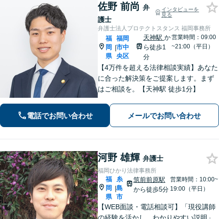
佐野 前尚
弁
インタビューを
見る
護士
弁護士法人プロテクトスタンス 福岡事務所
天神駅
か
営業時間：09:00
福
福岡
~21:00（平日）
岡
市中
ら徒歩1
|
県
央区
分
【4万件を超える法律相談実績】あなた
に合った解決策をご提案します。まず
はご相談を。【天神駅 徒歩1分】
電話でお問い合わせ
メールでお問い合わせ
河野 雄輝
弁護士
福岡ひかり法律事務所
福
糸
筑前前原駅
営業時間：10:00~
岡
島
|
19:00（平日）
から徒歩5分
県
市
【WEB面談・電話相談可】「現役講師
の経験を活かし、わかりやすい説明」