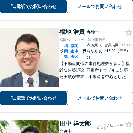
件】【刑事事件】の豊富な経験を活か
電話でお問い合わせ
メールでお問い合わせ
し、相談者様のお悩み解決に向けサポ
ートします。【法テラス利用可】
福地 浩貴
弁護士
福岡パシフィック法律事務所
赤坂駅
か
営業時間：09:00
福
福岡
~18:00（平日）
岡
市中
ら徒歩10
|
県
央区
分
【不動産関係の事件処理数が多い】複
雑な建築訴訟､不動産トラブルに対応し
た実績が豊富。不動産を中心とした相
続トラブルにも多く対応【顧問弁護
士】業績にも影響する中小企業関係の
法務、顧客とのトラブル、予防法務も
電話でお問い合わせ
メールでお問い合わせ
お任せ【六本松駅2分】
田中 祥太郎
インタビューを
見る
弁護士