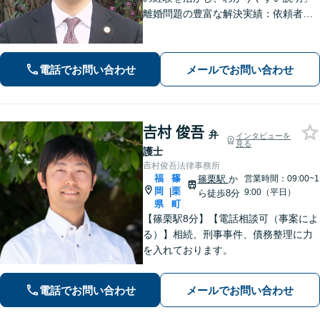
離婚問題の豊富な解決実績：依頼者さ
まの立場に立った戦略的なアプローチ
で、離婚問題を解決へと導きます「借
金問題：豊富な相談実績で借金の苦し
電話でお問い合わせ
メールでお問い合わせ
みへの深く共感」ご依頼後は最短で督
促ストップ
𠮷村 俊吾
弁
インタビューを
見る
護士
𠮷村俊吾法律事務所
福
篠
篠栗駅
か
営業時間：09:00~1
岡
栗
|
9:00（平日）
ら徒歩8分
県
町
【篠栗駅8分】【電話相談可（事案によ
る）】相続、刑事事件、債務整理に力
を入れております。
電話でお問い合わせ
メールでお問い合わせ