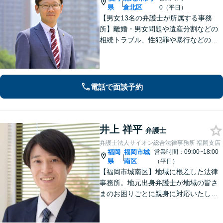
|
県
倉北区
0（平日）
【男女13名の弁護士が所属する事務
所】離婚・男女問題や遺産分割などの
相続トラブル、性犯罪や暴行などの刑
事事件を幅広く承ります。どのような
内容でも事務所が一丸となり的確に対
応し、依頼者さまに最善の解決を目指
します【土日祝・当日対応可】
電話で面談予約
井上 祥平
弁護士
弁護士法人サイオン総合法律事務所 福岡支店
福岡
福岡市城
営業時間：09:00~18:00
|
県
南区
（平日）
【福岡市城南区】地域に根差した法律
事務所。地元出身弁護士が地域の皆さ
まのお困りごとに親身に対応いたしま
す。【話しやすさを大事に】お気軽に
ご相談ください【友丘３丁目バス停目