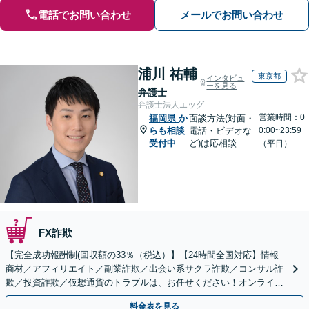
電話でお問い合わせ
メールでお問い合わせ
浦川 祐輔
東京都
インタビュ
ーを見る
弁護士
弁護士法人エッグ
営業時間：0
福岡県
か
面談方法(対面・
らも相談
電話・ビデオな
0:00~23:59
受付中
ど)は応相談
（平日）
FX詐欺
【完全成功報酬制(回収額の33％（税込）】【24時間全国対応】情報
商材／アフィリエイト／副業詐欺／出会い系サクラ詐欺／コンサル詐
欺／投資詐欺／仮想通貨のトラブルは、お任せください！オンライン
のみで解決も可能！
料金表を見る