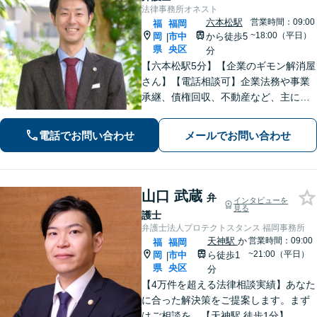
法律事務所オネスト
六本松駅
営業時間：09:00
福
福岡
~18:00（平日）
岡
市中
から徒歩5
|
県
央区
分
【六本松駅5分】【企業のギモン解消屋
さん】【電話相談可】企業法務や事業
承継、債権回収、不動産など、主に企
業側の案件に注力しています。経営者
のみなさまが安心して本業に専念でき
電話でお問い合わせ
メールでお問い合わせ
るよう、法律に関するちょっとした疑
問や悩みも迅速に解消。ぜひご相談く
ださい。
山口 武蔵
弁
インタビューを
見る
護士
弁護士法人プロテクトスタンス 福岡事務所
天神駅
か
営業時間：09:00
福
福岡
~21:00（平日）
岡
市中
ら徒歩1
|
県
央区
分
【4万件を超える法律相談実績】あなた
に合った解決策をご提案します。まず
はご相談を。【天神駅 徒歩1分】