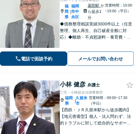
天神ベリタス法律事務所
薬院駅
か
営業時間：10:00
福
福岡
~19:00（平日）
岡
市中
ら徒歩1
|
県
央区
分
◆債務整理相談実績3000件以上（任意
整理、個人再生、自己破産全般に対
応）◆離婚・不貞慰謝料・養育費・親
権・認知・独身偽装・婚約破棄等、男
女トラブル全般に力を入れています◆
刑事弁護（性犯罪、示談による不起
電話で面談予約
メールでお問い合わせ
訴、逮捕・実名報道回避等）◆犯罪被
害
小林 健彦
弁護士
三宅・小林総合法律事務所
福岡
久留米
営業時間：09:00~17:30
|
県
市
（平日）
【西鉄・ＪＲ久留米駅から徒歩圏内】
【地元密着型】個人・法人問わず、法
的トラブルに対して総合的なサポート
ができる体制を整えている事務所で