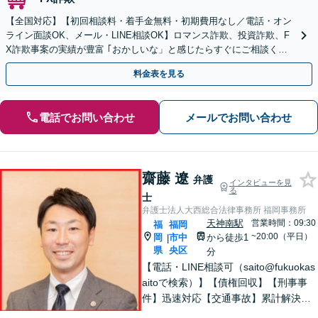
【全国対応】【初回相談料・着手金無料・初期費用なし／電話・オン
ライン面談OK、メール・LINE相談OK】ロマンス詐欺、投資詐欺、F
X詐欺事案の実績が豊富 ｢おかしいな」と感じたらすぐにご相談くだ
さい。
料金表を見る
電話でお問い合わせ
メールでお問い合わせ
齋藤 遼
弁護
インタビューを見
る
士
弁護士法人大西総合法律事務所 福岡事務所
天神南駅
営業時間：09:30
福
福岡
~20:00（平日）
岡
市中
から徒歩1
|
県
央区
分
【電話・LINE相談可（saito@fukuokas
aitoで検索）】【債権回収】【刑事事
件】迅速対応【交通事故】累計解決実
績800件以上【顧問業務】【労働事件】