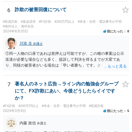
合も勝訴できるかどうか、勝訴できるとして相手が判決に従って任意
に返金するかどうかは、不確実です。 相手方が、最初からだますつも
6
詐欺の被害回復について
りで多数の被害者からお金を集めていたのであれば、集められた財産
は散逸しているか費消されているか隠匿されている可能性が高いで
#投資詐欺
#返金請求
#FX詐欺
#200万円以上
#本名・住所・電話番号が不明
す。 そうなると、たとえ民事訴訟で勝訴判決を得たとしても、最終的
#海外法人・海外在住
2024年8月20日
役にたった
8
には相手方から満足のいく回収をすることができないという結果に終
わってしまうかもしれません。 民事訴訟で勝訴したからといって、国
川添 圭
が相手方の代わりにあなたに対してお金を支払ってくれるわけでもな
弁護士
ければ、国が自動的・強制的に相手方の資産を見つけ出して、召し上
①同一人物の口座であれば差押えは可能ですが、この種の事案は公示
げてあなたに渡してくれるわけでもありません。 ＞また私１人で弁護
送達が必要な場合なども多く、提訴して判決を得るまでが大変であ
士さんに依頼し返金してもらえることになった場合は他の被害者と分
り、同様の被害者がいる場合は「早い者勝ち」です。さらに詳しい事
配になるのでしょうか？ 当然にはそうはなりません。 あなた１人が弁
情が必要ですが、仮差押えを含めて一刻も早く動いた方がよいと思わ
護士に依頼したことで回収されたお金は、あなたのものです。 ほかの
れます。 ②わかりません。その法人が特定できるかどうかが問題で
被害者と特段の合意をしていない限りは、回収したお金を他の被害者
す。調査が必要ですので、弁護士へ相談した方がよいと思います。
7
著名人のネット広告→ライン内の勉強会グループ
と分配する義務はありません。
にて、FX詐欺にあい、今後どうしたらイイです
か？
#FX詐欺
#200万円以上
#本名・住所・電話番号が不明
#投資詐欺
2024年3月4日
役にたった
5
内藤 政信
弁護士