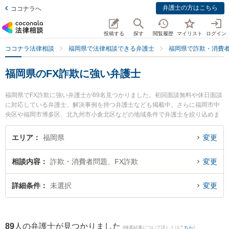
弁護士の方はこちら
ココナラへ
投稿する
探す
閲覧履歴
マイリスト
ログイン
ココナラ法律相談
福岡県で法律相談できる弁護士
福岡県で詐欺・消費
福岡県のFX詐欺に強い弁護士
福岡県でFX詐欺に強い弁護士が89名見つかりました。初回面談無料や休日面談
に対応している弁護士、解決事例を持つ弁護士なども掲載中。さらに福岡市中
央区や福岡市博多区、北九州市小倉北区などの地域条件で弁護士を絞り込めま
す。詐欺・消費者問題に関係する投資詐欺や副業詐欺、FX詐欺等の細かな分野
での絞り込み検索もでき便利です。特に福岡フォワード法律事務所の秀﨑 康男
エリア
福岡県
変更
弁護士や弁護士法人大西総合法律事務所 福岡事務所の齋藤 遼弁護士、平田すぐ
る法律事務所の平田 卓弁護士のプロフィール情報や弁護士費用、強みなどが注
相談内容
詐欺・消費者問題、FX詐欺
変更
目されています。『福岡県で土日や夜間に発生したFX詐欺のトラブルを今すぐ
に弁護士に相談したい』『FX詐欺のトラブル解決の実績豊富な近くの弁護士を
検索したい』『初回相談無料でFX詐欺を法律相談できる福岡県内の弁護士に相
詳細条件
未選択
変更
談予約したい』などでお困りの相談者さんにおすすめです。
89
人の弁護士が見つかりました
(検索結果について詳しくは
こちら
)