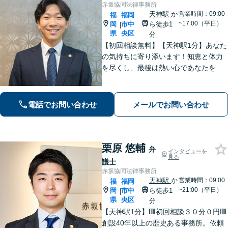
赤坂協同法律事務所
天神駅
か
営業時間：09:00
福
福岡
~17:00（平日）
岡
市中
ら徒歩1
|
県
央区
分
【初回相談無料】【天神駅1分】あなた
の気持ちに寄り添います！知恵と体力
を尽くし、最後は熱い心であなたをサ
ポート。悩みが法律問題か分からなく
ても大丈夫です。ご友人に話すような
雑談感覚で気軽にご相談ください。
電話でお問い合わせ
メールでお問い合わせ
【夜間・休日相談可】
栗原 悠輔
弁
インタビューを
見る
護士
赤坂協同法律事務所
天神駅
か
営業時間：09:00
福
福岡
~21:00（平日）
岡
市中
ら徒歩1
|
県
央区
分
【天神駅1分】🟥初回相談３０分０円🟥
創設40年以上の歴史ある事務所。依頼