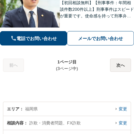
【初回相談無料】【刑事事件：年間相
談件数200件以上】刑事事件はスピード
が重要です。使命感を持って刑事弁護
に注力し、依頼者の状況に寄り添いな
がら最善の解決を目指します。【英語
対応可能：通訳を介さず英語で直接サ
電話でお問い合わせ
メールでお問い合わせ
ポート】
1ページ目
前へ
次へ
(3ページ中)
エリア
福岡県
変更
相談内容
詐欺・消費者問題、FX詐欺
変更