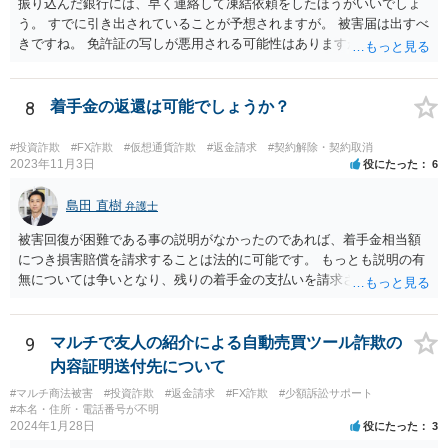
振り込んだ銀行には、早く連絡して凍結依頼をしたほうがいいでしょ
う。 すでに引き出されていることが予想されますが。 被害届は出すべ
きですね。 免許証の写しが悪用される可能性はありますが、悪用され
たら警察に申告 しましょう。 携帯番号は変えなくてもいいでしょう。
ほかの被害者の動向も引き続きチェックしておくといいでしょう。
8
着手金の返還は可能でしょうか？
#投資詐欺
#FX詐欺
#仮想通貨詐欺
#返金請求
#契約解除・契約取消
2023年11月3日
役にたった
6
島田 直樹
弁護士
被害回復が困難である事の説明がなかったのであれば、着手金相当額
につき損害賠償を請求することは法的に可能です。 もっとも説明の有
無については争いとなり、残りの着手金の支払いを請求される可能性
もあります。 そのような場合には、当該弁護士が所属する弁護士会に
紛議調停を申し立てることが考えられます。
9
マルチで友人の紹介による自動売買ツール詐欺の
内容証明送付先について
#マルチ商法被害
#投資詐欺
#返金請求
#FX詐欺
#少額訴訟サポート
#本名・住所・電話番号が不明
2024年1月28日
役にたった
3