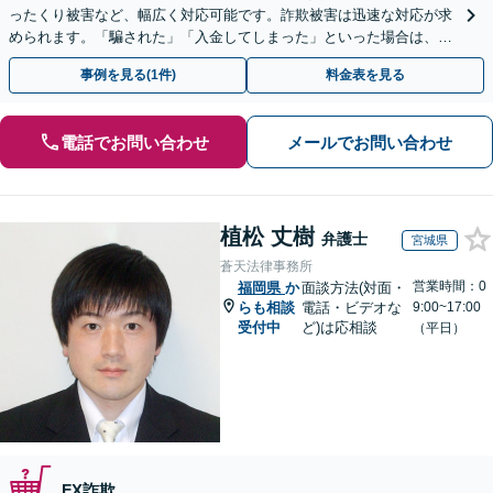
ったくり被害など、幅広く対応可能です。詐欺被害は迅速な対応が求
められます。「騙された」「入金してしまった」といった場合は、お
早めにご相談ください。【電話・メール・WEB相談可】
事例を見る(1件)
料金表を見る
電話でお問い合わせ
メールでお問い合わせ
植松 丈樹
弁護士
宮城県
蒼天法律事務所
営業時間：0
福岡県
か
面談方法(対面・
らも相談
電話・ビデオな
9:00~17:00
受付中
ど)は応相談
（平日）
FX詐欺