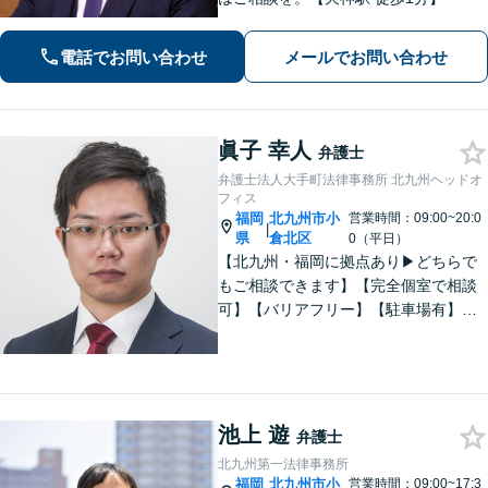
電話でお問い合わせ
メールでお問い合わせ
眞子 幸人
弁護士
弁護士法人大手町法律事務所 北九州ヘッドオ
フィス
福岡
北九州市小
営業時間：09:00~20:0
|
県
倉北区
0（平日）
【北九州・福岡に拠点あり▶どちらで
もご相談できます】【完全個室で相談
可】【バリアフリー】【駐車場有】法
律問題は様々な角度から問題をとらえ
る必要があります。これまでの経験を
活かした総合力で課題解決をサポート
します。お悩みの方はご相談くださ
い。
池上 遊
弁護士
北九州第一法律事務所
福岡
北九州市小
営業時間：09:00~17:3