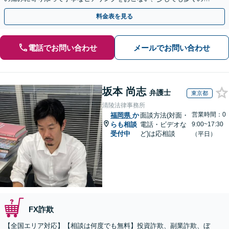
金が得られるよう尽力します！
料金表を見る
電話でお問い合わせ
メールでお問い合わせ
坂本 尚志
弁護士
東京都
清陵法律事務所
営業時間：0
福岡県
か
面談方法(対面・
らも相談
電話・ビデオな
9:00~17:30
受付中
ど)は応相談
（平日）
FX詐欺
【全国エリア対応】【相談は何度でも無料】投資詐欺、副業詐欺、ぼ