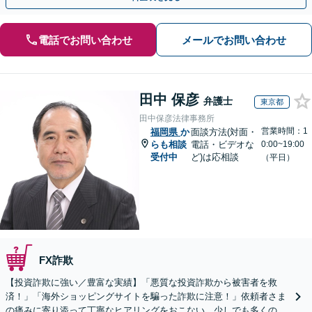
電話でお問い合わせ
メールでお問い合わせ
田中 保彦
弁護士
東京都
田中保彦法律事務所
営業時間：1
福岡県
か
面談方法(対面・
らも相談
電話・ビデオな
0:00~19:00
受付中
ど)は応相談
（平日）
FX詐欺
【投資詐欺に強い／豊富な実績】「悪質な投資詐欺から被害者を救
済！」「海外ショッピングサイトを騙った詐欺に注意！」依頼者さま
の痛みに寄り添って丁寧なヒアリングをおこない、少しでも多くの返