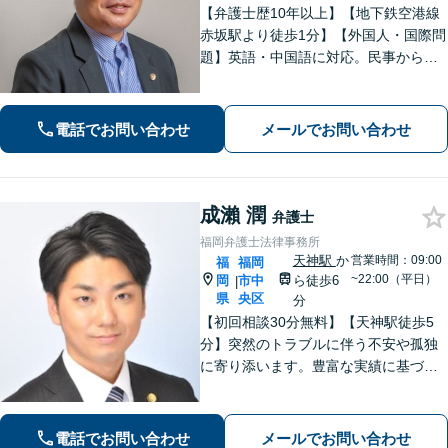
【弁護士歴10年以上】【地下鉄空港線
赤坂駅より徒歩1分】【外国人・国際問
題】英語・中国語に対応。民事から刑
事まで、スムーズに解決します【医療
問題】医療過誤・交通事故の後遺障害
認定など実績多数【税務訴訟】税務調
電話でお問い合わせ
メールでお問い合わせ
査や審査請求、国際税務も対応可能
成瀨 潤
弁護士
福岡弁護士法律事務所
天神駅
か
営業時間：09:00
福
福岡
~22:00（平日）
岡
市中
ら徒歩6
|
県
央区
分
【初回相談30分無料】【天神駅徒歩5
分】突然のトラブルに伴う不安や孤独
に寄り添います。豊富な実績に基づく
迅速かつ的確な弁護で精神的負担を軽
減し、前向きな再出発を支援。数千件
の相談から培った確かな交渉力であな
電話でお問い合わせ
メールでお問い合わせ