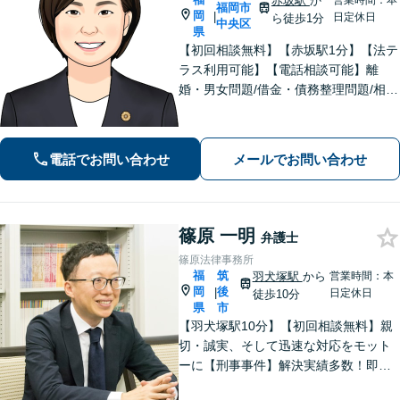
赤坂駅
か
営業時間：本
福岡市
岡
|
日定休日
ら徒歩1分
中央区
県
【初回相談無料】【赤坂駅1分】【法テ
ラス利用可能】【電話相談可能】離
婚・男女問題/借金・債務整理問題/相
続・遺言分野など、身近な法律トラブ
ルに注力しています。女性ならではの
視点を活かしつつ、依頼者様にとって
電話でお問い合わせ
メールでお問い合わせ
ベストな解決を目指します。
篠原 一明
弁護士
篠原法律事務所
福
筑
羽犬塚駅
から
営業時間：本
岡
後
|
日定休日
徒歩10分
県
市
【羽犬塚駅10分】【初回相談無料】親
切・誠実、そして迅速な対応をモット
ーに【刑事事件】解決実績多数！即時
接見可。被害者感情にも配慮し、円滑