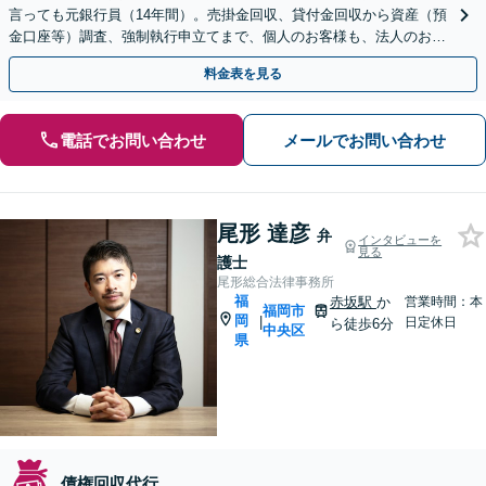
言っても元銀行員（14年間）。売掛金回収、貸付金回収から資産（預
金口座等）調査、強制執行申立てまで、個人のお客様も、法人のお客
様も、債権回収のことなら当事務所にご相談ください。
料金表を見る
電話でお問い合わせ
メールでお問い合わせ
尾形 達彦
弁
インタビューを
見る
護士
尾形総合法律事務所
福
赤坂駅
か
営業時間：本
福岡市
岡
|
日定休日
ら徒歩6分
中央区
県
債権回収代行