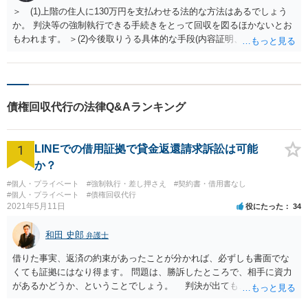
＞ (1)上階の住人に130万円を支払わせる法的な方法はあるでしょう
か。 判決等の強制執行できる手続きをとって回収を図るほかないとお
もわれます。 ＞(2)今後取りうる具体的な手段(内容証明、少額訴訟・
通常訴訟、支払督促など)と、それぞれの現実性を教えてください。 す
でに請求の意思を伝えているので、内容証明を送っても同様の対応を
思われます。弁護士を通じた通知で訴訟提起を予告すると対応がかわ
るかもしれませんが。 少額訴訟は６０万円以下なので選択外と思いま
債権回収代行の法律Q&Aランキング
す。 支払督促も異議をだされると通常訴訟に移行しますし、相手が応
訴しなければ通常訴訟でも１回で終結しますので、通常訴訟と支払督
促は同じと思われます。 ＞(3)相手に資力がない場合、回収の見込みや
1
LINEでの借用証拠で貸金返還請求訴訟は可能
進め方はどうなるでしょうか。 資力が本当にない人からは強制執行を
しても取れないのであきらめるほかないです。または請求を繰り返し
か？
て相手がどうにかお金を作って分割返済をするよう手間をかけるかで
#個人・プライベート
#強制執行・差し押さえ
#契約書・借用書なし
す。 相手に資力（収入）がないか、勤務先、仕事の内容（自営の場
#個人・プライベート
#債権回収代行
合）・取引先等の確認を先行して回収の可能性がある場合に、訴訟提
2021年5月11日
役にたった
34
起等をするという流れかとおもわれます。
和田 史郎
弁護士
借りた事実、返済の約束があったことが分かれば、必ずしも書面でな
くても証拠にはなり得ます。 問題は、勝訴したところで、相手に資力
があるかどうか、ということでしょう。 判決が出ても、無い袖を振
らせることは出来ないのです…