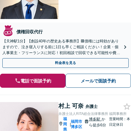
債権回収代行
【天神駅1分】【創設40年の歴史ある事務所】🟥債権には時効があり
ますので、泣き寝入りする前に1日も早くご相談ください！企業・個
人事業主・フリーランスに対応！初回相談で回収できる可能性や費用
などをご説明します【夜間・休日対応可】
料金表を見る
電話で面談予約
メールで面談予約
村上 可奈
弁護士
弁護士法人RITA総合法律事務所 福岡事務所
福
博多駅
か
営業時間：本
福岡市
岡
|
日定休日
ら徒歩6分
博多区
県