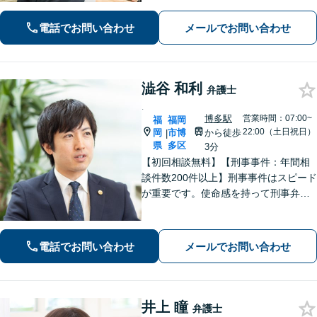
な解決を図ります【離婚問題】将来の
選択肢と法的権利を明確にし、納得の
電話でお問い合わせ
メールでお問い合わせ
いく決断ができるよう支援いたします
澁谷 和利
弁護士
.
博多駅
営業時間：07:00~
福
福岡
22:00（土日祝日）
岡
市博
から徒歩
|
県
多区
3分
【初回相談無料】【刑事事件：年間相
談件数200件以上】刑事事件はスピード
が重要です。使命感を持って刑事弁護
に注力し、依頼者の状況に寄り添いな
がら最善の解決を目指します。【英語
対応可能：通訳を介さず英語で直接サ
電話でお問い合わせ
メールでお問い合わせ
ポート】
井上 瞳
弁護士