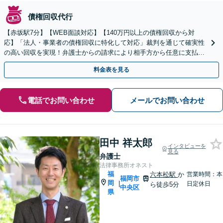
債権回収代行
【赤坂駅7分】【WEB面談対応】【140万円以上の債権回収から対
応】「法人・事業者の債権回収に特化して対応」裁判を通じて確実性
の高い回収を実現！弁護士からの請求により相手方から任意に支払わ
れるケースも多数あり「企業法務から債権回収まで」
料金表を見る
電話でお問い合わせ
メールでお問い合わせ
田中 祥太郎
インタビューを
見る
弁護士
法律事務所オネスト
福
六本松駅
か
営業時間：本
福岡市
岡
|
日定休日
ら徒歩5分
中央区
県