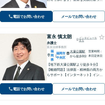
迅速かつ的確な弁護で精神的負担を軽
減し、前向きな再出発を支援。数千件
の相談から培った確かな交渉力であな
電話でお問い合わせ
メールでお問い合わせ
たを守り抜きます。【LINE予約可】
富永 慎太朗
インタビューを
見る
弁護士
富永法律事務所
福
大濠公園駅
営業時間：
福岡市
岡
|
本日定休日
から徒歩9分
中央区
県
【地下鉄大濠公園駅より徒歩９分】
【離婚問題】法律面・精神面の両方か
らサポート【インターネット】インス
タグラムの脅迫を解決した事例など解
決実績多数【休日面談可】【子連れ相
電話でお問い合わせ
メールでお問い合わせ
談可】【初回面談無料】