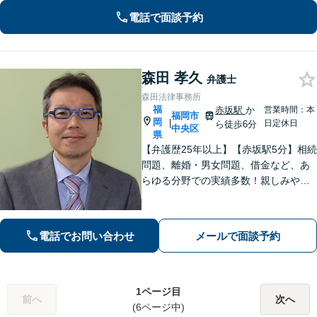
します【土日祝・当日対応可】
電話で面談予約
森田 孝久
弁護士
森田法律事務所
福
赤坂駅
か
営業時間：本
福岡市
岡
|
日定休日
ら徒歩6分
中央区
県
【弁護歴25年以上】【赤坂駅5分】相続
問題、離婚・男女問題、借金など、あ
らゆる分野での実績多数！親しみやす
く丁寧な対応を心がけています。話し
やすさに自信あり。ご依頼いただきや
すい料金設定なので、お一人で抱え込
電話でお問い合わせ
メールで面談予約
まず、お気軽にご相談を。【完全個室
対応】
1ページ目
前へ
次へ
(6ページ中)