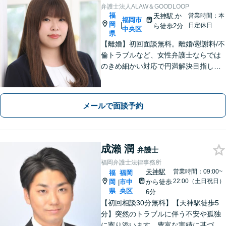
弁護士法人ALAW＆GOODLOOP
福
天神駅
か
営業時間：本
福岡市
岡
|
日定休日
ら徒歩2分
中央区
県
【離婚】初回面談無料。離婚/慰謝料/不
倫トラブルなど、女性弁護士ならでは
のきめ細かい対応で円満解決目指しま
す【刑事事件】逮捕されたらすぐにご
連絡を！即日接見に努めます【企業法
務】法人様からの相談実績多数あり！
メールで面談予約
法的バックアップはお任せください。
成瀨 潤
弁護士
福岡弁護士法律事務所
天神駅
営業時間：09:00~
福
福岡
22:00（土日祝日）
岡
市中
から徒歩
|
県
央区
6分
【初回相談30分無料】【天神駅徒歩5
分】突然のトラブルに伴う不安や孤独
に寄り添います。豊富な実績に基づく