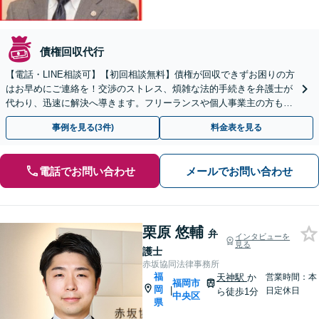
債権回収代行
【電話・LINE相談可】【初回相談無料】債権が回収できずお困りの方
はお早めにご連絡を！交渉のストレス、煩雑な法的手続きを弁護士が
代わり、迅速に解決へ導きます。フリーランスや個人事業主の方もご
相談ください【天神南駅直結】
事例を見る(3件)
料金表を見る
電話でお問い合わせ
メールでお問い合わせ
栗原 悠輔
弁
インタビューを
見る
護士
赤坂協同法律事務所
福
天神駅
か
営業時間：本
福岡市
岡
|
日定休日
ら徒歩1分
中央区
県