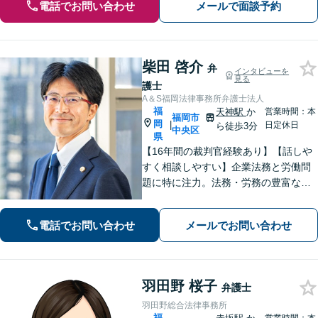
電話でお問い合わせ
メールで面談予約
柴田 啓介
弁
インタビューを
見る
護士
A＆S福岡法律事務所弁護士法人
福
天神駅
か
営業時間：本
福岡市
岡
|
日定休日
ら徒歩3分
中央区
県
【16年間の裁判官経験あり】【話しや
すく相談しやすい】企業法務と労働問
題に特に注力。法務・労務の豊富な知
識・経験を基に紛争の予防や早期対応
に努めクライアントの皆さまのビジネ
電話でお問い合わせ
メールでお問い合わせ
スをサポートします。【九州・西日本
エリア対応】
羽田野 桜子
弁護士
羽田野総合法律事務所
福