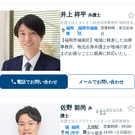
地下街直結】
井上 祥平
弁護士
弁護士法人サイオン総合法律事務所 福岡支店
福岡
福岡市城南
営業時間：本日定休
|
県
区
日
【福岡市城南区】地域に根差した法律
事務所。地元出身弁護士が地域の皆さ
まのお困りごとに親身に対応いたしま
す。【話しやすさを大事に】お気軽に
ご相談ください【友丘３丁目バス停目
の前・駐車場あり】
電話でお問い合わせ
メールでお問い合わせ
佐野 前尚
弁
インタビューを
見る
護士
弁護士法人プロテクトスタンス 福岡事務所
天神駅
営業時間：09:00~
福
福岡
19:00（土日祝日）
岡
市中
から徒歩
|