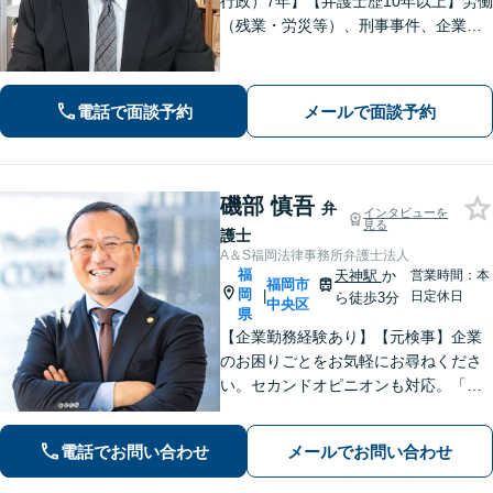
行政）7年】【弁護士歴10年以上】労働
（残業・労災等）、刑事事件、企業法
務など、幅広く対応しています。論理
的に戦略を立て、慎重かつ丁寧に事件
解決へと進めています。誠心誠意サポ
電話で面談予約
メールで面談予約
ートいたしますので、ぜひご相談くだ
さい。
磯部 慎吾
弁
インタビューを
見る
護士
A＆S福岡法律事務所弁護士法人
福
天神駅
か
営業時間：本
福岡市
岡
|
日定休日
ら徒歩3分
中央区
県
【企業勤務経験あり】【元検事】企業
のお困りごとをお気軽にお尋ねくださ
い。セカンドオピニオンも対応。「企
業法務」や「企業のトラブル」のほか
「社内調査」「刑事事件対応」も得意
電話でお問い合わせ
メールでお問い合わせ
とし、ビジネスと個人を全力で守りま
す。その他幅広いご相談に対応【天神