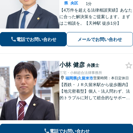
県
央区
1分
【4万件を超える法律相談実績】あなた
に合った解決策をご提案します。まず
はご相談を。【天神駅 徒歩1分】
電話でお問い合わせ
メールでお問い合わせ
小林 健彦
弁護士
三宅・小林総合法律事務所
福岡県
久留米市
営業時間：本日定休日
|
【西鉄・ＪＲ久留米駅から徒歩圏内】
【地元密着型】個人・法人問わず、法
的トラブルに対して総合的なサポート
ができる体制を整えている事務所で
す。相手側との交渉や調停、裁判など
最後まで粘り強く対応いたします。
電話でお問い合わせ