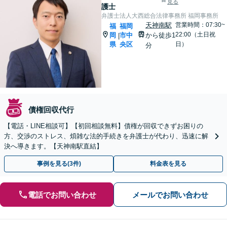
見る
護士
弁護士法人大西総合法律事務所 福岡事務所
天神南駅
営業時間：07:30~
福
福岡
22:00（土日祝
岡
市中
から徒歩1
|
県
央区
日）
分
債権回収代行
【電話・LINE相談可】【初回相談無料】債権が回収できずお困りの
方、交渉のストレス、煩雑な法的手続きを弁護士が代わり、迅速に解
決へ導きます。【天神南駅直結】
事例を見る(3件)
料金表を見る
電話でお問い合わせ
メールでお問い合わせ