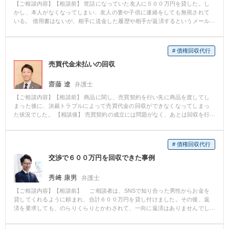
【ご相談内容】【相談前】 世話になっていた友人に５００万円を貸した。し
かし、本人がなくなってしまい、友人の妻や子供に連絡をしても無視されて
いる。 借用書はないが、相手に送金した履歴や相手が返済するというメール
はある。 貸したお金を返してもらいたい。 【相談後】 私（弁護士盛一也）
は、まず、相手方に対し電話連絡等を行ったものの、資力がないとのことで
返済を断られました。 そこで、貸金返還請求で訴訟を提起したところ、相
# 債権回収代行
手に弁護士も入り、数か月程度期日は進行したが、最後は、裁判上の和解で
売買代金未払いの回収
解決し、当初の請求額より減額はされたものの無事返還を受けることができ
ました。 【先生のコメント】 本件では借用書がありませんでしたが、借金の
やり取りの証拠があることから裁判で勝つことができました。 このように、
齋藤 遼
弁護士
契約書がなくても、まず、弁護士に相談をしてみることが肝要です。
【ご相談内容】【相談前】 商品に関し、売買契約を行い先に商品を渡してし
まった後に、決裁トラブルによって売買代金の回収ができなくなってしまっ
た状況でした。 【相談後】 売買契約の成立には問題がなく、あとは回収を行
うだけの事案でした。 相手方の住所や連絡先は判明していたため、弁護士名
で内容証明郵便を発送したところ、相手方よりすぐに払う旨の連絡があり、
全額の回収ができました。 【先生のコメント】 弁護士名で書面を発送するこ
# 債権回収代行
とによって、相手方へ与えるプレッシャーは大きくなります。 弁護士であれ
交渉で６００万円を回収できた事例
ば、訴訟や差し押さえまで一貫した対応ができ、また、司法書士と異なり金
額や裁判所の限定もないため、トータルケアが可能です。 是非、弁護士にご
相談ください。
秀﨑 康男
弁護士
【ご相談内容】【相談前】 ご相談者は、SNSで知り合った男性からお金を
貸してくれるように頼まれ、合計６００万円を貸し付けました。その後、返
済を要求しても、のらりくらりとかわされて、一向に返済はありませんでし
た。ご相談者は、東京の弁護士に依頼しましたが、同弁護士も回収はできず
に終了しました。諦めきれないご相談者は、私のところにご相談に来られま