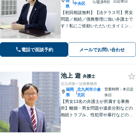
岡
|
日定休日
ら徒歩6分
中央区
県
【初回相談無料】【法テラス可】男女
問題／相続／債務整理に強い弁護士で
す！私にご依頼いただいたタイミング
が、依頼者さまの人生のターニングポ
イントになるよう、誠心誠意サポート
してまいります【夜間・休日相談可】
電話で面談予約
メールでお問い合わせ
【完全個室相談】【赤坂駅6分】
池上 遊
弁護士
北九州第一法律事務所
福岡
北九州市小倉
営業時間：本日定
|
県
北区
休日
【男女13名の弁護士が所属する事務
所】離婚・男女問題や遺産分割などの
相続トラブル、性犯罪や暴行などの刑
事事件を幅広く承ります。どのような
内容でも事務所が一丸となり的確に対
応し、依頼者さまに最善の解決を目指