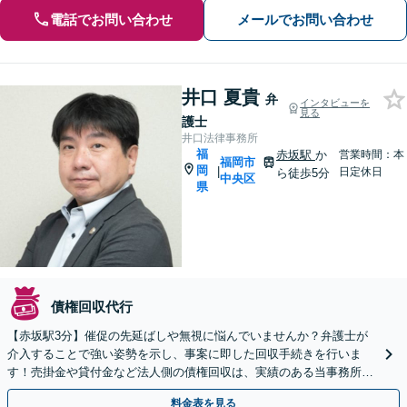
電話でお問い合わせ
メールでお問い合わせ
井口 夏貴
弁
インタビューを
見る
護士
井口法律事務所
福
赤坂駅
か
営業時間：本
福岡市
岡
|
日定休日
ら徒歩5分
中央区
県
債権回収代行
【赤坂駅3分】催促の先延ばしや無視に悩んでいませんか？弁護士が
介入することで強い姿勢を示し、事案に即した回収手続きを行いま
す！売掛金や貸付金など法人側の債権回収は、実績のある当事務所へ
ご相談ください【夜間・休日相談可】【電話・WEB面談可】
料金表を見る