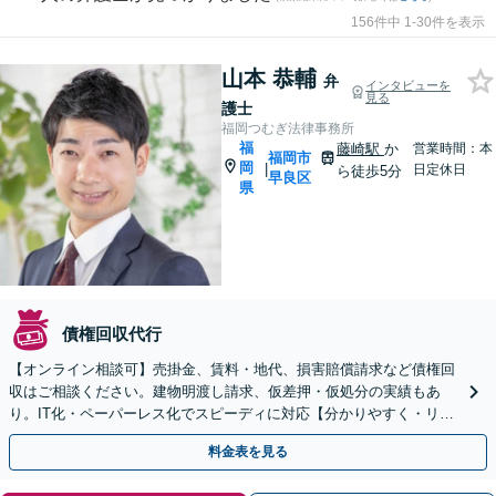
156件中 1-30件を表示
山本 恭輔
弁
インタビューを
見る
護士
福岡つむぎ法律事務所
福
藤崎駅
か
営業時間：本
福岡市
岡
|
日定休日
ら徒歩5分
早良区
県
債権回収代行
【オンライン相談可】売掛金、賃料・地代、損害賠償請求など債権回
収はご相談ください。建物明渡し請求、仮差押・仮処分の実績もあ
り。IT化・ペーパーレス化でスピーディに対応【分かりやすく・リー
ズナブルな料金設定】【藤崎駅徒歩5分】【弁護士歴7年】
料金表を見る