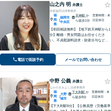
山之内 明
弁護士
赤坂協同法律事務所
福
天神駅
か
営業時間：本
福岡市
岡
|
日定休日
ら徒歩1分
中央区
県
【初回相談無料】【地下鉄天神駅から1
分】離婚・男女問題はお任せくださ
い。不貞慰謝料請求・財産分与など金
銭面のお悩みに強みあり。依頼者さま
のご意向を大切に、解決までサポー
ト。交通事故、企業法務のお困りごと
電話で面談予約
メールでお問い合わせ
もご相談ください。
中野 公義
弁護士
なかのきみよし法律事務所
福
下大利駅
か
営業時間：本
大野
岡
|
日定休日
ら徒歩8分
城市
県
【下大利駅8分】【公務員歴（労働基準