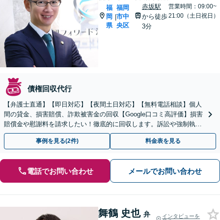
赤坂駅
営業時間：09:00~
福
福岡
21:00（土日祝日）
岡
市中
から徒歩
|
県
央区
3分
債権回収代行
【弁護士直通】【即日対応】【夜間土日対応】【無料電話相談】個人
間の貸金、損害賠償、詐欺被害金の回収【Google口コミ高評価】損害
賠償金や慰謝料を請求したい！徹底的に回収します。訴訟や強制執行
になった際も徹底的に対応していきます。
事例を見る(2件)
料金表を見る
電話でお問い合わせ
メールでお問い合わせ
舞鶴 史也
弁
インタビューを