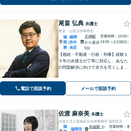
尾畠 弘典
弁護士
尾畠・山室法律事務所
天神駅
営業時間：10:00~
福
福岡
19:00（土日祝日）
岡
市中
から徒歩
|
県
央区
5分
【相続・不動産・行政・刑事】経験１
５年の弁護士が丁寧に対応し、あなた
の問題解決に向けて全力を尽くしま
す。【福岡市中央区・天神駅徒歩５
分】
電話で面談予約
メールで面談予約
佐渡 麻奈美
弁護士
弁護士法人鬼塚綜合法律事務所 福岡支店
福
赤坂駅
か
営業時間：本
福岡市