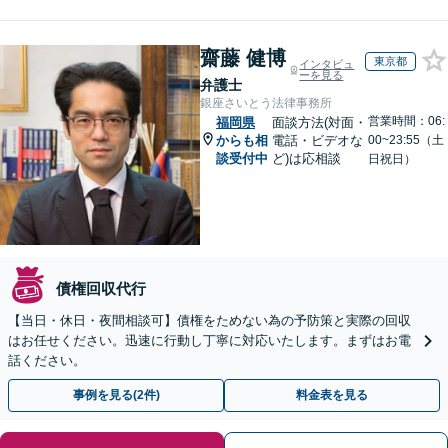
齋藤 健博
東京都
インタビュ
ーを見る
弁護士
銀座さいとう法律事務所
営業時間：06:
福岡県
面談方法(対面・
からも相
電話・ビデオな
00~23:55（土
談受付中
ど)は応相談
日祝日）
債権回収代行
【当日・休日・夜間相談可】債権をためない為の予防策と実際の回収
はお任せください。迅速に行動し丁寧に対応いたします。まずはお電
話ください。
事例を見る(2件)
料金表を見る