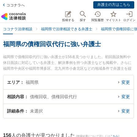
弁護士の方はこちら
ココナラへ
投稿する
探す
閲覧履歴
マイリスト
ログイン
ココナラ法律相談
福岡県で法律相談できる弁護士
福岡県で債権回収に
福岡県の債権回収代行に強い弁護士
福岡県で債権回収代行に強い弁護士が156名見つかりました。初回面談無料や
休日面談に対応している弁護士、解決事例を持つ弁護士なども掲載中。さらに
福岡市中央区や福岡市博多区、北九州市小倉北区などの地域条件で弁護士を絞
り込めます。債権回収に関係する売掛金回収や債権回収代行、債権の時効中断
等の細かな分野での絞り込み検索もでき便利です。特に福岡つむぎ法律事務所
エリア
福岡県
変更
の山本 恭輔弁護士や井口法律事務所の井口 夏貴弁護士、法律事務所盛一の盛
一也弁護士のプロフィール情報や弁護士費用、強みなどが注目されています。
相談内容
債権回収、債権回収代行
変更
『福岡県で土日や夜間に発生した債権回収代行のトラブルを今すぐに弁護士に
相談したい』『債権回収代行のトラブル解決の実績豊富な近くの弁護士を検索
したい』『初回相談無料で債権回収代行を法律相談できる福岡県内の弁護士に
詳細条件
未選択
変更
相談予約したい』などでお困りの相談者さんにおすすめです。
156
人の弁護士が見つかりました
(検索結果について詳しくは
こちら
)