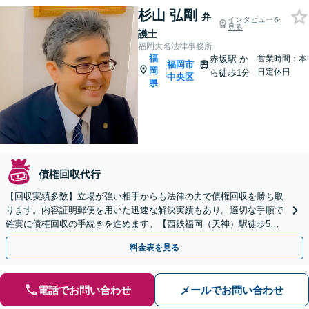
杉山 弘剛
弁
インタビューを
見る
護士
福岡大名法律事務所
福
赤坂駅
か
営業時間：本
福岡市
岡
|
日定休日
ら徒歩1分
中央区
県
債権回収代行
【回収実績多数】立場が強い相手からも法律の力で債権回収を勝ち取
ります。内容証明郵便を用いた迅速な解決実績もあり。適切な手順で
確実に債権回収の手続きを進めます。【西鉄福岡（天神）駅徒歩5
分】【中央区役所目の前】
料金表を見る
電話でお問い合わせ
メールでお問い合わせ