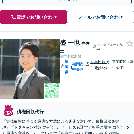
電話でお問い合わせ
メールでお問い合わせ
盛 一也
弁護
インタビューを見
る
士
法律事務所盛一
福
六本松駅
か
営業時間：本
福岡市
岡
|
日定休日
ら徒歩5分
中央区
県
債権回収代行
「実務経験に基づく最適な方法による迅速な対応で、債権回収を実
現」「ドタキャン対策に特化したサービスも運営」相手の属性に応じ
た最適な交渉を心がけています「任意交渉や仮差押えから訴訟提起、