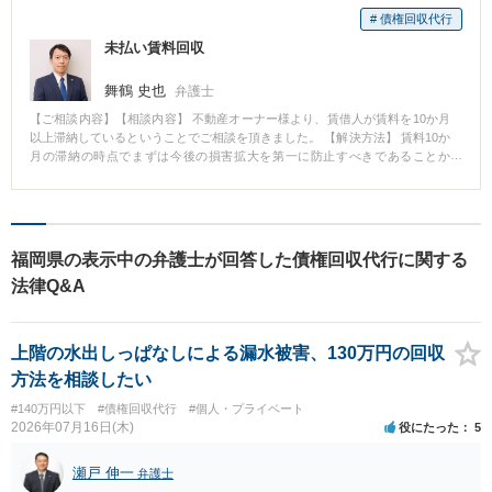
した。 【相談後】 私は、すぐに相手方に電話をかけ、ご相談者から借りた
# 債権回収代行
６００万円を返してほしいことを要求しました。この相手方は、私の要求を
未払い賃料回収
聞いてくれ、６００万円を一括で返済するのは無理だが、毎月１０万円なら
返済できるとのことでした。そこで、毎月１０万円を分割で返済をするこ
と、２回以上遅れた場合には期限の利益を喪失して一括払いとなること、な
舞鶴 史也
弁護士
どを内容とする示談書を締結しました。その後、毎月遅れることなく相手方
【ご相談内容】【相談内容】 不動産オーナー様より、賃借人が賃料を10か月
より１０万円を弁護士の預かり金口座に返金してもらい、結果的に６００万
以上滞納しているということでご相談を頂きました。 【解決方法】 賃料10か
円全額を回収することができました。ご相談者は大変に喜んでおられまし
月の滞納の時点でまずは今後の損害拡大を第一に防止すべきであることか
た。 この事例では、すんなりと交渉がうまくいきました。弁護士は、ただ
ら、即日内容証明郵便で催告を行い、建物明渡請求・不払い賃料請求訴訟を
示談書を作成して終了とするのではなく、分割払いの場合には、完済まで相
提起しました。 裁判で明け渡しを実現しつつ、財産調査も行い、銀行口座か
手方から実際に入金されるかは不明なのですから、依頼者のために入金管理
ら一定額の回収を実現しました。 賃料不払いが1～2か月程度であれば将来支
までサポートしてあげるのが大事かと思います。
払いを再開する可能性がありますが、10カ月もの滞納となると賃借人は他に
も借金をしている可能性があり、交渉を続けても滞納賃料が増え続けるだけ
福岡県の表示中の弁護士が回答した債権回収代行に関する
になってしまう可能性が高いです。 そのため、賃貸借契約の解除と未払い賃
法律Q&A
料回収を同時並行で行うことが最善策となります。
上階の水出しっぱなしによる漏水被害、130万円の回収
方法を相談したい
#140万円以下
#債権回収代行
#個人・プライベート
2026年07月16日(木)
役にたった
5
瀬戸 伸一
弁護士