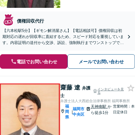
債権回収代行
【六本松駅5分】【ギモン解消屋さん】【電話相談可】債権回収は初
期対応の遅れが回収率に直結するため、スピード対応を重視していま
す。内容証明の送付から交渉、訴訟、強制執行までワンストップで対
応し、貴重な資金を守ります。ぜひご相談ください。
電話でお問い合わせ
メールでお問い合わせ
齋藤 遼
弁護
インタビューを見
る
士
弁護士法人大西総合法律事務所 福岡事務所
福
天神南駅
か
営業時間：本
福岡市
岡
|
日定休日
ら徒歩1分
中央区
県