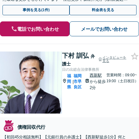
強制執行まで対応」【WEB面談対応】【休日・夜間相談可】
事例を見る(1件)
料金表を見る
電話でお問い合わせ
メールでお問い合わせ
下村 訓弘
弁
インタビューを
見る
護士
日の出総合法律事務所
西新駅
営業時間：09:00~
福
福岡
19:00（土日祝日）
岡
市早
から徒歩
|
県
良区
2分
債権回収代行
【初回45分相談無料】【元銀行員の弁護士】【西新駅徒歩1分】何と