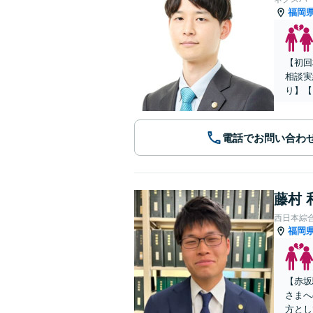
福岡
【初回
相談実
り】【
電話でお問い合わ
藤村 
西日本綜
福岡
【赤坂
さまへ
方とし