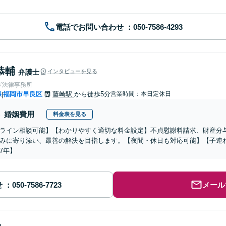
電話でお問い合わせ
恭輔
弁護士
インタビューを見る
ぎ法律事務所
県
福岡市早良区
藤崎駅
から徒歩5分
営業時間：本日定休日
|
婚姻費用
料金表を見る
ライン相談可能】【わかりやすく適切な料金設定】不貞慰謝料請求、財産分
みに寄り添い、最善の解決を目指します。【夜間・休日も対応可能】【子連
7年】
せ
メール