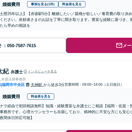
婚姻費用
事例を見る(1件)
料金表を見る
士歴25年以上】【赤坂駅5分】離婚したい／親権が欲しい／養育費の取り決
ください。依頼者さまのお話を丁寧に聞き取ります。豊富な経験に基づき、
たら早めの相談を
せ
メー
太紀
弁護士
インタビューを見る
人米盛法律事務所
県
福岡市中央区
天神駅
から徒歩3分
営業時間：09:00~18:00（土日祝日）
|
婚姻費用
料金表を見る
ナラ経由で初回相談無料】知識・経験豊富な弁護士にご相談【福岡・佐賀・
事務所です。心理カウンセラーも在籍しており、精神的に不安な方にも安心
夜間休日対応可能】