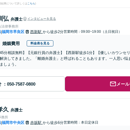
検索結果について詳しくは
こちら
)
訓弘
弁護士
インタビューを見る
合法律事務所
県
福岡市早良区
西新駅
から徒歩2分
営業時間：09:00~19:00（土日祝日）
|
婚姻費用
料金表を見る
45分相談無料】【元銀行員の弁護士】【西新駅徒歩1分】【優しいカウンセ
解決してきました。「離婚弁護士」と呼ばれることもあります。一人思い悩
ましょう。
せ
メール
孝久
弁護士
事務所
県
福岡市中央区
赤坂駅
から徒歩6分
営業時間：本日定休日
|