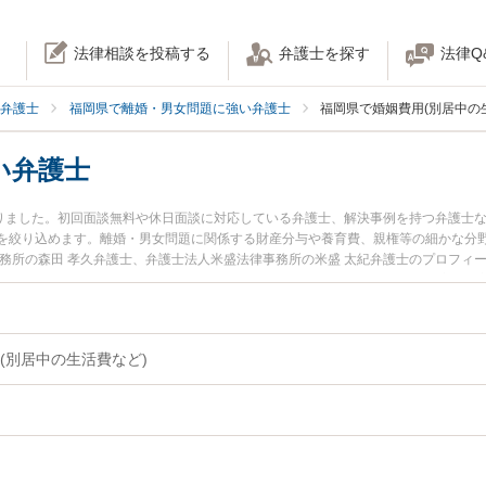
法律相談を投稿する
弁護士を探す
法律Q
弁護士
福岡県で離婚・男女問題に強い弁護士
福岡県で婚姻費用(別居中の
い弁護士
かりました。初回面談無料や休日面談に対応している弁護士、解決事例を持つ弁護士
を絞り込めます。離婚・男女問題に関係する財産分与や養育費、親権等の細かな分
事務所の森田 孝久弁護士、弁護士法人米盛法律事務所の米盛 太紀弁護士のプロフィ
用のトラブルを今すぐに弁護士に相談したい』『婚姻費用のトラブル解決の実績豊
に相談予約したい』などでお困りの相談者さんにおすすめです。
(別居中の生活費など)