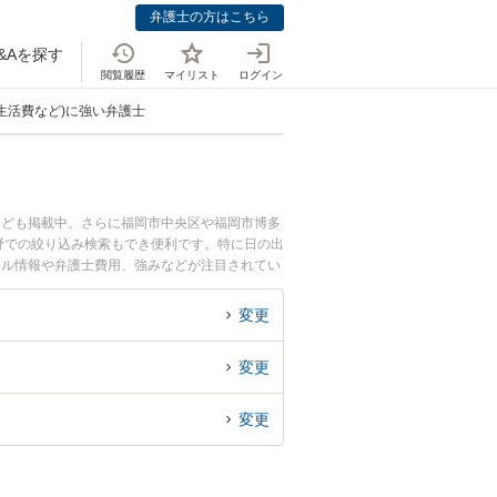
弁護士の方はこちら
&Aを探す
閲覧履歴
マイリスト
ログイン
生活費など)に強い弁護士
なども掲載中。さらに福岡市中央区や福岡市博多
野での絞り込み検索もでき便利です。特に日の出
ール情報や弁護士費用、強みなどが注目されてい
富な近くの弁護士を検索したい』『初回相談無料
変更
変更
変更