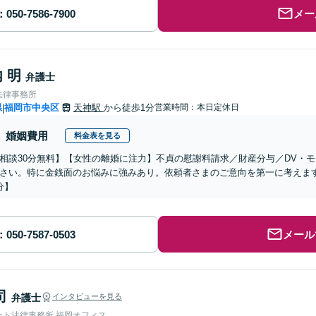
メー
 明
弁護士
法律事務所
県
福岡市中央区
天神駅
から徒歩1分
営業時間：本日定休日
|
婚姻費用
料金表を見る
相談30分無料】【女性の離婚に注力】不貞の慰謝料請求／財産分与／DV・
さい。特に金銭面のお悩みに強みあり。依頼者さまのご意向を第一に考えま
分】
メール
司
弁護士
インタビューを見る
ート法律事務所 福岡オフィス