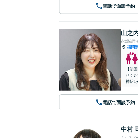
電話で面談予約
山之内
赤坂協同
福岡
【初回
せくだ
神駅1
電話で面談予約
中村 
ネクスパ