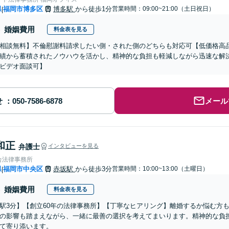
県
福岡市博多区
博多駅
から徒歩1分
営業時間：09:00~21:00（土日祝日）
|
婚姻費用
料金表を見る
相談無料】不倫慰謝料請求したい側・された側のどちらも対応可【低価格高品
績から蓄積されたノウハウを活かし、精神的な負担も軽減しながら迅速な解
ビデオ面談可】
せ
メール
和正
弁護士
インタビューを見る
合法律事務所
県
福岡市中央区
赤坂駅
から徒歩3分
営業時間：10:00~13:00（土曜日）
|
婚姻費用
料金表を見る
駅3分】【創立60年の法律事務所】【丁寧なヒアリング】離婚するか悩む方
の影響も踏まえながら、一緒に最善の選択を考えてまいります。精神的な負
て寄り添います。