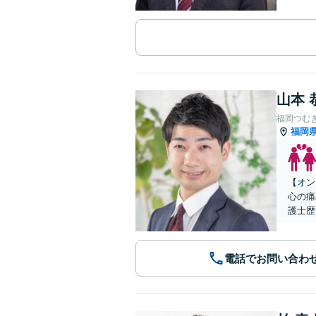
山本 
福岡つむ
福岡
【オン
心の痛
護士歴
電話でお問い合わ