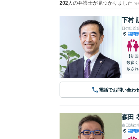
202
人の弁護士が見つかりました
(
下村 
日の出総
福岡
【初回
数多く
放され
電話でお問い合わ
森田 
森田法律
福岡