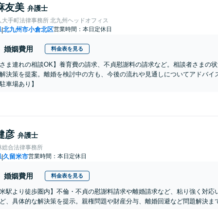
麻友美
弁護士
人大手町法律事務所 北九州ヘッドオフィス
県
北九州市小倉北区
営業時間：本日定休日
|
婚姻費用
料金表を見る
さま連れの相談OK】養育費の請求、不貞慰謝料の請求など。相談者さまの
解決策を提案。離婚を検討中の方も、今後の流れや見通しについてアドバイ
駐車場あり】
健彦
弁護士
林総合法律事務所
県
久留米市
営業時間：本日定休日
|
婚姻費用
料金表を見る
米駅より徒歩圏内】不倫・不貞の慰謝料請求や離婚請求など、粘り強く対応
ど、具体的な解決策を提示。親権問題や財産分与、離婚回避など問題解決ま