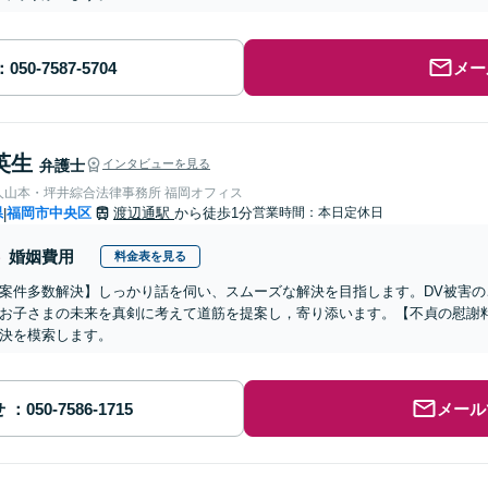
メー
英生
弁護士
インタビューを見る
人山本・坪井綜合法律事務所 福岡オフィス
県
福岡市中央区
渡辺通駅
から徒歩1分
営業時間：本日定休日
|
婚姻費用
料金表を見る
案件多数解決】しっかり話を伺い、スムーズな解決を目指します。DV被害
お子さまの未来を真剣に考えて道筋を提案し，寄り添います。【不貞の慰謝
決を模索します。
せ
メール