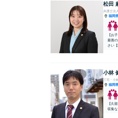
松田 
弁護士法
福岡
【お子
最善の
さい【
小林 
三宅・小
福岡
【久留
収集な