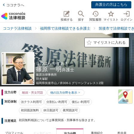
弁護士の方はこちら
ココナラへ
投稿する
探す
閲覧履歴
マイリスト
ログイン
ココナラ法律相談
福岡県で法律相談できる弁護士
筑後市で法律相談で
マイリストに入れる
しのはら かずあき
篠原 一明
弁護士
篠原法律事務所
羽犬塚駅
福岡県
筑後市山ノ井306-1 グリーンフォレスト2階
注力分野
離婚・男女問題
他の注力分野を表示
対応体制
法テラス利用可
分割払い利用可
後払い利用可
初回面談無料
休日面談可
夜間面談可
初回無料相談については事業関係・刑事事件を除きます。
注意補足
プロフィール
インタビュー
事例紹介
料金表
注力分野