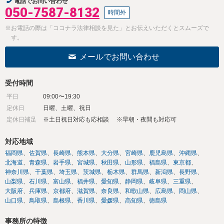
電話でお問い合わせ
050-7587-8132
時間外
※お電話の際は「ココナラ法律相談を見た」とお伝えいただくとスムーズで
す。
メールでお問い合わせ
受付時間
平日
09:00〜19:30
定休日
日曜、土曜、祝日
定休日補足
※土日祝日対応も応相談 ※早朝・夜間も対応可
対応地域
福岡県
佐賀県
長崎県
熊本県
大分県
宮崎県
鹿児島県
沖縄県
北海道
青森県
岩手県
宮城県
秋田県
山形県
福島県
東京都
神奈川県
千葉県
埼玉県
茨城県
栃木県
群馬県
新潟県
長野県
山梨県
石川県
富山県
福井県
愛知県
静岡県
岐阜県
三重県
大阪府
兵庫県
京都府
滋賀県
奈良県
和歌山県
広島県
岡山県
山口県
鳥取県
島根県
香川県
愛媛県
高知県
徳島県
事務所の特徴