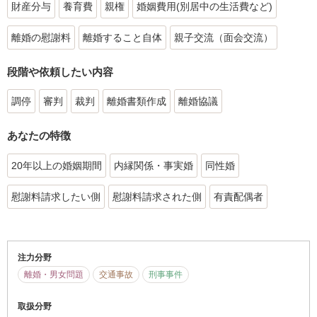
財産分与
養育費
親権
婚姻費用(別居中の生活費など)
離婚の慰謝料
離婚すること自体
親子交流（面会交流）
段階や依頼したい内容
調停
審判
裁判
離婚書類作成
離婚協議
あなたの特徴
20年以上の婚姻期間
内縁関係・事実婚
同性婚
慰謝料請求したい側
慰謝料請求された側
有責配偶者
注力分野
離婚・男女問題
交通事故
刑事事件
取扱分野