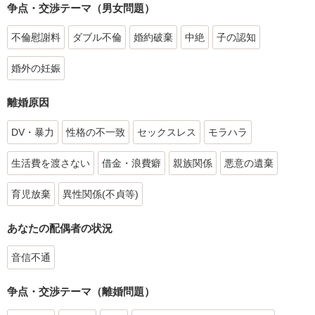
争点・交渉テーマ（男女問題）
不倫慰謝料
ダブル不倫
婚約破棄
中絶
子の認知
婚外の妊娠
離婚原因
DV・暴力
性格の不一致
セックスレス
モラハラ
生活費を渡さない
借金・浪費癖
親族関係
悪意の遺棄
育児放棄
異性関係(不貞等)
あなたの配偶者の状況
音信不通
争点・交渉テーマ（離婚問題）