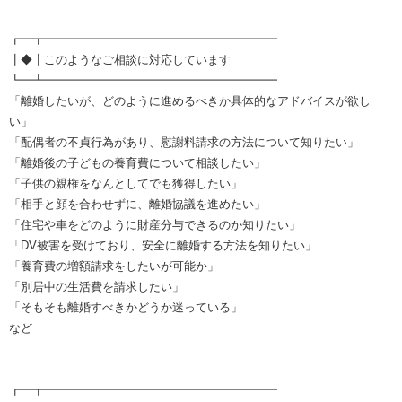
┏━┳━━━━━━━━━━━━━━━━━━━━
┃◆┃このようなご相談に対応しています
┗━┻━━━━━━━━━━━━━━━━━━━━
「離婚したいが、どのように進めるべきか具体的なアドバイスが欲し
い」
「配偶者の不貞行為があり、慰謝料請求の方法について知りたい」
「離婚後の子どもの養育費について相談したい」
「子供の親権をなんとしてでも獲得したい」
「相手と顔を合わせずに、離婚協議を進めたい」
「住宅や車をどのように財産分与できるのか知りたい」
「DV被害を受けており、安全に離婚する方法を知りたい」
「養育費の増額請求をしたいが可能か」
「別居中の生活費を請求したい」
「そもそも離婚すべきかどうか迷っている」
など
┏━┳━━━━━━━━━━━━━━━━━━━━