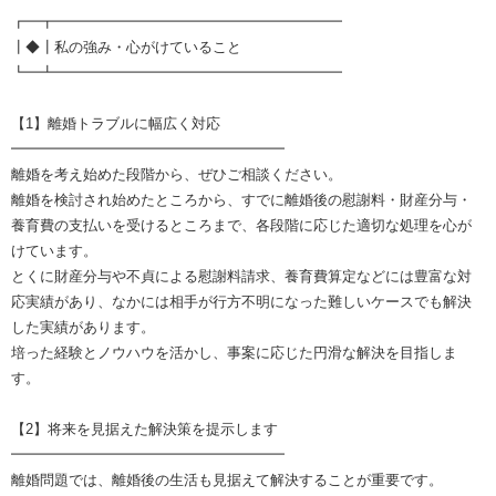
┏━┳━━━━━━━━━━━━━━━━━━━━
┃◆┃私の強み・心がけていること
┗━┻━━━━━━━━━━━━━━━━━━━━
【1】離婚トラブルに幅広く対応
━━━━━━━━━━━━━━━━━━━
離婚を考え始めた段階から、ぜひご相談ください。
離婚を検討され始めたところから、すでに離婚後の慰謝料・財産分与・
養育費の支払いを受けるところまで、各段階に応じた適切な処理を心が
けています。
とくに財産分与や不貞による慰謝料請求、養育費算定などには豊富な対
応実績があり、なかには相手が行方不明になった難しいケースでも解決
した実績があります。
培った経験とノウハウを活かし、事案に応じた円滑な解決を目指しま
す。
【2】将来を見据えた解決策を提示します
━━━━━━━━━━━━━━━━━━━
離婚問題では、離婚後の生活も見据えて解決することが重要です。