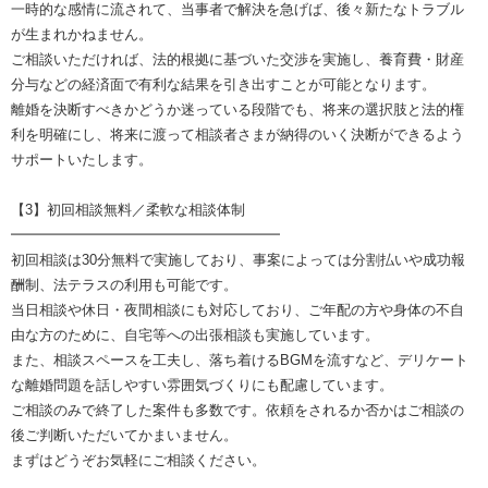
一時的な感情に流されて、当事者で解決を急げば、後々新たなトラブル
が生まれかねません。
ご相談いただければ、法的根拠に基づいた交渉を実施し、養育費・財産
分与などの経済面で有利な結果を引き出すことが可能となります。
離婚を決断すべきかどうか迷っている段階でも、将来の選択肢と法的権
利を明確にし、将来に渡って相談者さまが納得のいく決断ができるよう
サポートいたします。
【3】初回相談無料／柔軟な相談体制
━━━━━━━━━━━━━━━━━━━
初回相談は30分無料で実施しており、事案によっては分割払いや成功報
酬制、法テラスの利用も可能です。
当日相談や休日・夜間相談にも対応しており、ご年配の方や身体の不自
由な方のために、自宅等への出張相談も実施しています。
また、相談スペースを工夫し、落ち着けるBGMを流すなど、デリケート
な離婚問題を話しやすい雰囲気づくりにも配慮しています。
ご相談のみで終了した案件も多数です。依頼をされるか否かはご相談の
後ご判断いただいてかまいません。
まずはどうぞお気軽にご相談ください。