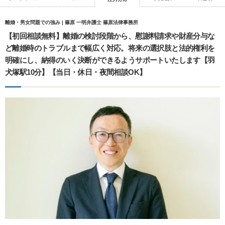
離婚・男女問題での強み | 篠原 一明弁護士 篠原法律事務所
【初回相談無料】離婚の検討段階から、慰謝料請求や財産分与な
ど離婚時のトラブルまで幅広く対応。将来の選択肢と法的権利を
明確にし、納得のいく決断ができるようサポートいたします【羽
犬塚駅10分】【当日・休日・夜間相談OK】