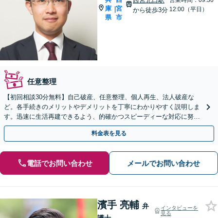
西宮北口駅
営業時間：09:30~
庫
宮
|
12:00（平日）
から徒歩3分
県
市
任意整理
【初回相談30分無料】自己破産、任意整理、個人再生、法人破産な
ど。各手続きのメリットやデメリットを丁寧にわかりやすく説明しま
す。迅速に生活再建できるよう、的確かつスピーディーな対応に努め
ます【西宮北口駅3分】
料金表を見る
電話でお問い合わせ
メールでお問い合わせ
濱手 亮輔
弁
インタビューを
見る