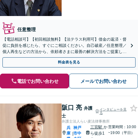
任意整理
【電話相談可】【初回相談無料】【法テラス利用可】借金の返済・督
促に負担を感じたら、すぐにご相談ください。自己破産／任意整理／
個人再生などの方法から、依頼者さまに最善の解決方法をご提案しま
す【時効の援用のご相談も対応】【神戸駅3分】
料金表を見る
電話でお問い合わせ
メールでお問い合わせ
阪口 亮
弁護
インタビューを見
る
士
弁護士法人らい麦法律事務所
三宮駅
か
営業時間：10:00
兵
神戸
~19:00（平日）
庫
市中
ら徒歩1
|