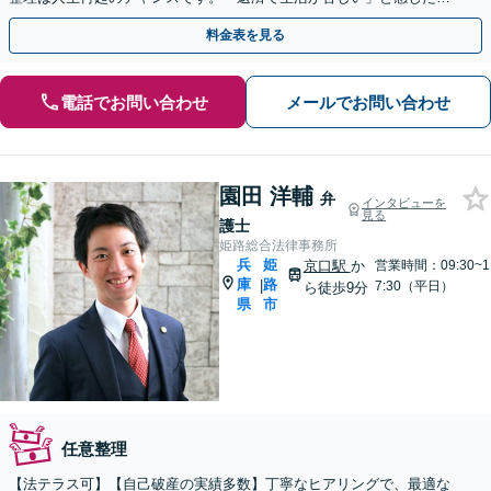
ら、早めにお気軽にご相談ください【法テラス利用可】
料金表を見る
電話でお問い合わせ
メールでお問い合わせ
園田 洋輔
弁
インタビューを
見る
護士
姫路総合法律事務所
兵
姫
京口駅
か
営業時間：09:30~1
庫
路
|
7:30（平日）
ら徒歩9分
県
市
任意整理
【法テラス可】【自己破産の実績多数】丁寧なヒアリングで、最適な