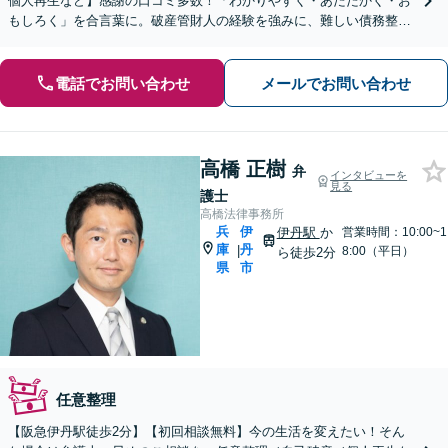
個人再生など】感謝の口コミ多数！「わかりやすく・あたたかく・お
もしろく」を合言葉に。破産管財人の経験を強みに、難しい債務整理
の案件も柔軟に対応いたします【初回面談20分無料】
電話でお問い合わせ
メールでお問い合わせ
高橋 正樹
弁
インタビューを
見る
護士
高橋法律事務所
兵
伊
伊丹駅
か
営業時間：10:00~1
庫
丹
|
8:00（平日）
ら徒歩2分
県
市
任意整理
【阪急伊丹駅徒歩2分】【初回相談無料】今の生活を変えたい！そん