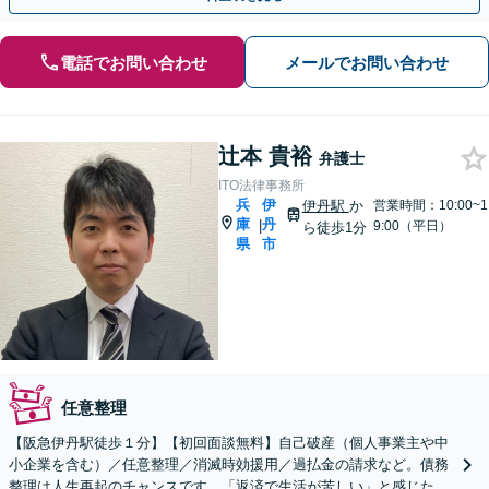
電話でお問い合わせ
メールでお問い合わせ
辻本 貴裕
弁護士
ITO法律事務所
兵
伊
伊丹駅
か
営業時間：10:00~1
庫
丹
|
9:00（平日）
ら徒歩1分
県
市
任意整理
【阪急伊丹駅徒歩１分】【初回面談無料】自己破産（個人事業主や中
小企業を含む）／任意整理／消滅時効援用／過払金の請求など。債務
整理は人生再起のチャンスです。「返済で生活が苦しい」と感じた