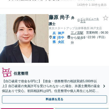
143件中 1-30件を表示
藤原 尚子
弁
インタビューを
見る
護士
東京スタートアップ法律事務所 神戸支店
三ノ宮駅
営業時間：06:30
兵
神戸
~22:00（平日）
庫
市中
から徒歩9
|
県
央区
分
任意整理
【自己破産で借金を0円に】【借金・債務整理の相談実績5,000件以
上】自己破産の免責許可を受けられなかった場合、弁護士費用の返金
保証ありで安心。初回相談料は0円。任意整理や個人再生にも対応
【土日祝日・夜間も相談受付】【費用の分割払い可】
料金表を見る