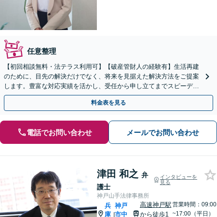
任意整理
【初回相談無料・法テラス利用可】【破産管財人の経験有】生活再建
のために、目先の解決だけでなく、将来を見据えた解決方法をご提案
します。豊富な対応実績を活かし、受任から申し立てまでスピーディ
ーに対応【明石駅7分】【休日・夜間相談対応(要相談)】
料金表を見る
電話でお問い合わせ
メールでお問い合わせ
津田 和之
弁
インタビューを
見る
護士
神戸山手法律事務所
高速神戸駅
営業時間：09:00
兵
神戸
~17:00（平日）
庫
市中
から徒歩1
|