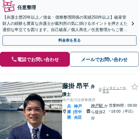
任意整理
【弁護士歴20年以上／借金・債務整理関係の実績250件以上】破産管
財人の経験も豊富な弁護士が裁判所の気に掛けるポイントを押さえた
適切な申立てを図ります。自己破産／個人再生／任意整理からご要望
と状況にあった解決方法をご提案【法人破産も対応可】
料金表を見る
電話でお問い合わせ
メールでお問い合わせ
藤掛 昂平
弁
インタビューを
見る
護士
神戸湊川法律事務所
神戸駅
か
営業時間：09:00
兵
神戸
~18:00（平日）
庫
市中
ら徒歩2
|
県
央区
分