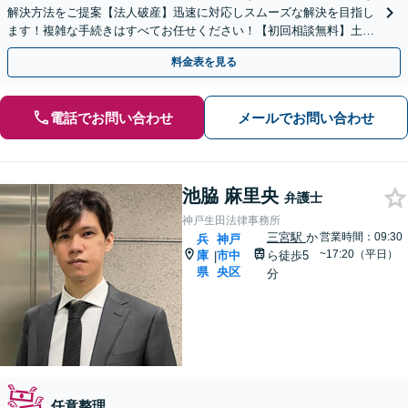
解決方法をご提案【法人破産】迅速に対応しスムーズな解決を目指し
ます！複雑な手続きはすべてお任せください！【初回相談無料】土曜
日も相談実施中！アットホームな雰囲気で話しやすい事務所
料金表を見る
電話でお問い合わせ
メールでお問い合わせ
池脇 麻里央
弁護士
神戸生田法律事務所
三宮駅
か
営業時間：09:30
兵
神戸
~17:20（平日）
庫
市中
ら徒歩5
|
県
央区
分
任意整理