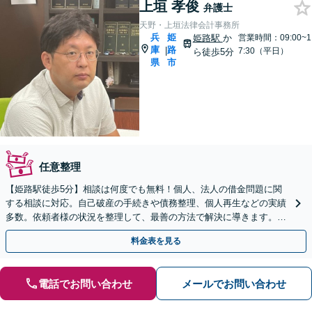
上垣 孝俊
弁護士
天野・上垣法律会計事務所
兵
姫
姫路駅
か
営業時間：09:00~1
庫
路
|
7:30（平日）
ら徒歩5分
県
市
任意整理
【姫路駅徒歩5分】相談は何度でも無料！個人、法人の借金問題に関
する相談に対応。自己破産の手続きや債務整理、個人再生などの実績
多数。依頼者様の状況を整理して、最善の方法で解決に導きます。お
気軽にご相談ください【個室相談】
料金表を見る
電話でお問い合わせ
メールでお問い合わせ