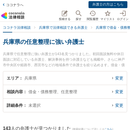
弁護士の方はこちら
ココナラへ
投稿する
探す
閲覧履歴
マイリスト
ログイン
ココナラ法律相談
兵庫県で法律相談できる弁護士
兵庫県で借金・債務
兵庫県の任意整理に強い弁護士
兵庫県で任意整理に強い弁護士が143名見つかりました。初回面談無料や休日
面談に対応している弁護士、解決事例を持つ弁護士なども掲載中。さらに神戸
市中央区や姫路市、西宮市などの地域条件で弁護士を絞り込めます。借金・債
務整理に関係する消費者金融の債務整理やクレジット会社の債務整理、リボ払
いの債務整理等の細かな分野での絞り込み検索もでき便利です。特に東京スタ
エリア
兵庫県
変更
ートアップ法律事務所 神戸支店の藤原 尚子弁護士や弁護士法人ALG＆Associat
es 神戸法律事務所の小林 優介弁護士、ITO法律事務所の辻本 貴裕弁護士のプロ
相談内容
借金・債務整理、任意整理
変更
フィール情報や弁護士費用、強みなどが注目されています。『兵庫県で土日や
夜間に発生した任意整理のトラブルを今すぐに弁護士に相談したい』『任意整
理のトラブル解決の実績豊富な近くの弁護士を検索したい』『初回相談無料で
詳細条件
未選択
変更
任意整理を法律相談できる兵庫県内の弁護士に相談予約したい』などでお困り
の相談者さんにおすすめです。
143
人の弁護士が見つかりました
(検索結果について詳しくは
こちら
)