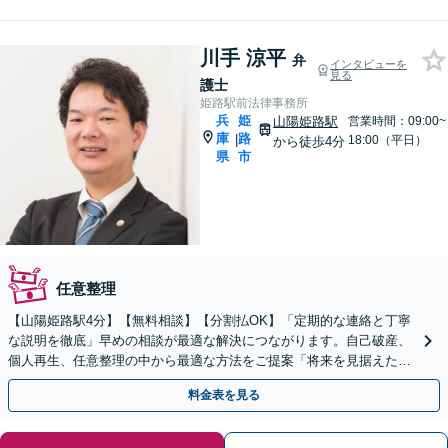
川手 涼平
弁
インタビューを
見る
護士
姫路駅前法律事務所
兵
姫
山陽姫路駅
営業時間：09:00~
庫
路
|
18:00（平日）
から徒歩4分
県
市
任意整理
【山陽姫路駅4分】【無料相談】【分割払OK】「定期的な連絡と丁寧
な説明を徹底」早めの相談が最適な解決につながります。自己破産、
個人再生、任意整理の中から最適な方法をご提案「将来を見据えた生
活再建のサポートが充実」【完全個室相談】
料金表を見る