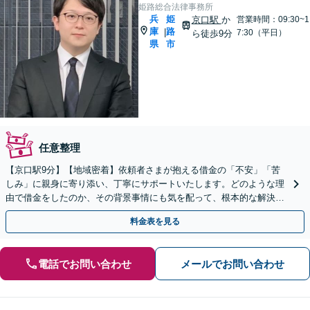
姫路総合法律事務所
兵
姫
京口駅
か
営業時間：09:30~1
庫
路
|
7:30（平日）
ら徒歩9分
県
市
任意整理
【京口駅9分】【地域密着】依頼者さまが抱える借金の「不安」「苦
しみ」に親身に寄り添い、丁寧にサポートいたします。どのような理
由で借金をしたのか、その背景事情にも気を配って、根本的な解決を
目指します。おひとりで悩まず、お気軽にご相談ください。
料金表を見る
電話でお問い合わせ
メールでお問い合わせ