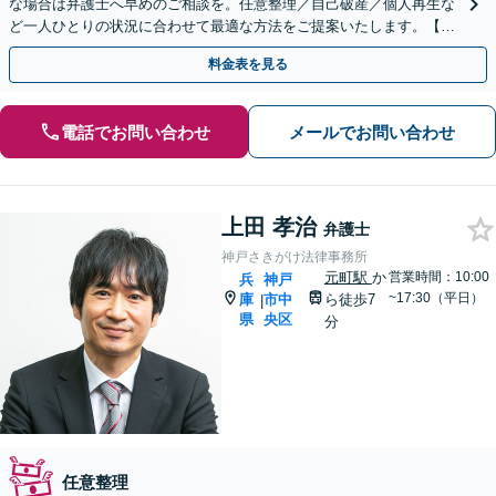
な場合は弁護士へ早めのご相談を。任意整理／自己破産／個人再生な
ど一人ひとりの状況に合わせて最適な方法をご提案いたします。【夜
間休日対応可】【オンライン面談可】
料金表を見る
電話でお問い合わせ
メールでお問い合わせ
上田 孝治
弁護士
神戸さきがけ法律事務所
元町駅
か
営業時間：10:00
兵
神戸
~17:30（平日）
庫
市中
ら徒歩7
|
県
央区
分
任意整理