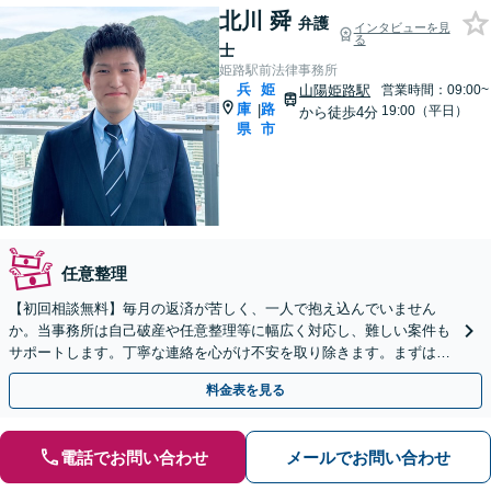
北川 舜
弁護
インタビューを見
る
士
姫路駅前法律事務所
兵
姫
山陽姫路駅
営業時間：09:00~
庫
路
|
19:00（平日）
から徒歩4分
県
市
任意整理
【初回相談無料】毎月の返済が苦しく、一人で抱え込んでいません
か。当事務所は自己破産や任意整理等に幅広く対応し、難しい案件も
サポートします。丁寧な連絡を心がけ不安を取り除きます。まずは状
況をお聞かせください。一緒に再出発を目指しましょう。
料金表を見る
電話でお問い合わせ
メールでお問い合わせ