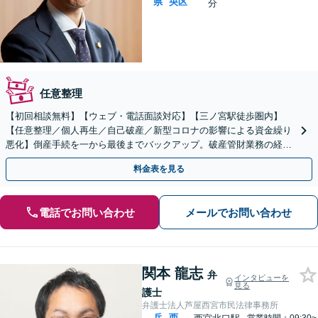
県
央区
分
任意整理
【初回相談無料】【ウェブ・電話面談対応】【三ノ宮駅徒歩圏内】
【任意整理／個人再生／自己破産／新型コロナの影響による資金繰り
悪化】倒産手続を一から最後までバックアップ。破産管財業務の経験
多数。借金の不安を払拭し最適な債務整理手続をご提案。
料金表を見る
電話でお問い合わせ
メールでお問い合わせ
関本 龍志
弁
インタビューを
見る
護士
弁護士法人芦屋西宮市民法律事務所
兵
西