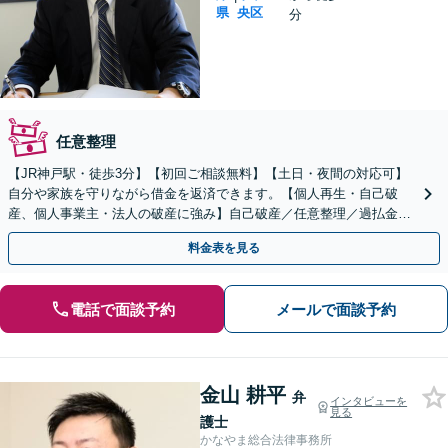
県
央区
分
任意整理
【JR神戸駅・徒歩3分】【初回ご相談無料】【土日・夜間の対応可】
自分や家族を守りながら借金を返済できます。【個人再生・自己破
産、個人事業主・法人の破産に強み】自己破産／任意整理／過払金返
還など対応可能です。悩まず、安心して相談ください！
料金表を見る
電話で面談予約
メールで面談予約
金山 耕平
弁
インタビューを
見る
護士
かなやま総合法律事務所