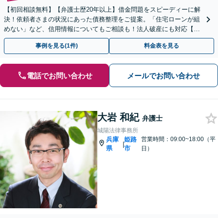
【初回相談無料】【弁護士歴20年以上】借金問題をスピーディーに解
決！依頼者さまの状況にあった債務整理をご提案。「住宅ローンが組
めない」など、信用情報についてもご相談も！法人破産にも対応【夜
間・休日相談可】【元町駅7分】
事例を見る(1件)
料金表を見る
電話でお問い合わせ
メールでお問い合わせ
大岩 和紀
弁護士
城陽法律事務所
兵庫
姫路
営業時間：09:00~18:00（平
|
県
市
日）