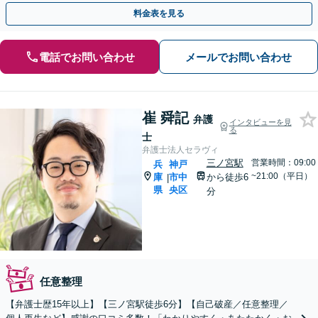
可】【夜間休日対応可】【完全個室】
料金表を見る
電話でお問い合わせ
メールでお問い合わせ
崔 舜記
弁護
インタビューを見
る
士
弁護士法人セラヴィ
三ノ宮駅
営業時間：09:00
兵
神戸
~21:00（平日）
庫
市中
から徒歩6
|
県
央区
分
任意整理
【弁護士歴15年以上】【三ノ宮駅徒歩6分】【自己破産／任意整理／