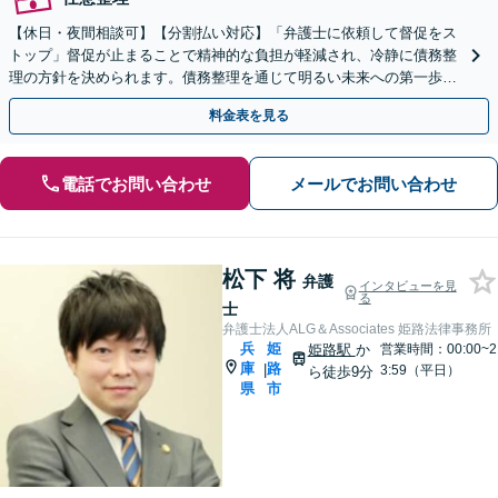
【休日・夜間相談可】【分割払い対応】「弁護士に依頼して督促をス
トップ」督促が止まることで精神的な負担が軽減され、冷静に債務整
理の方針を決められます。債務整理を通じて明るい未来への第一歩を
踏み出しましょう。【WEB面談対応】【三宮駅5分】
料金表を見る
電話でお問い合わせ
メールでお問い合わせ
松下 将
弁護
インタビューを見
る
士
弁護士法人ALG＆Associates 姫路法律事務所
兵
姫
姫路駅
か
営業時間：00:00~2
庫
路
|
3:59（平日）
ら徒歩9分
県
市