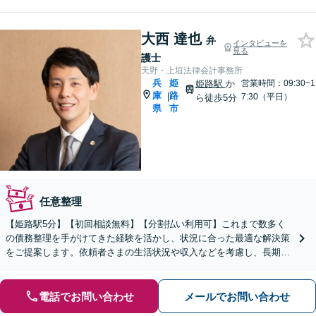
大西 達也
弁
インタビューを
見る
護士
天野・上垣法律会計事務所
兵
姫
姫路駅
か
営業時間：09:30~1
庫
路
|
7:30（平日）
ら徒歩5分
県
市
任意整理
【姫路駅5分】【初回相談無料】【分割払い利用可】これまで数多く
の債務整理を手がけてきた経験を活かし、状況に合った最適な解決策
をご提案します。依頼者さまの生活状況や収入などを考慮し、長期的
な視点をもって丁寧にご説明【休日・夜間相談可】
電話でお問い合わせ
メールでお問い合わせ