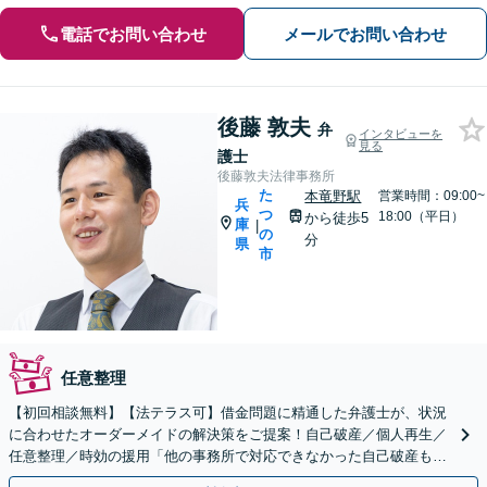
電話でお問い合わせ
メールでお問い合わせ
後藤 敦夫
弁
インタビューを
見る
護士
後藤敦夫法律事務所
た
本竜野駅
営業時間：09:00~
兵
つ
18:00（平日）
から徒歩5
庫
|
の
分
県
市
任意整理
【初回相談無料】【法テラス可】借金問題に精通した弁護士が、状況
に合わせたオーダーメイドの解決策をご提案！自己破産／個人再生／
任意整理／時効の援用「他の事務所で対応できなかった自己破産もご
相談ください」時効の援用にも対応【本竜野駅5分】