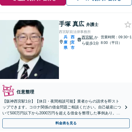
手塚 真広
弁護士
西宮駅前法律事務所
兵
西
西宮駅
か
営業時間：09:30~1
庫
宮
|
8:00（平日）
ら徒歩1分
県
市
任意整理
【阪神西宮駅1分】【休日・夜間相談可能】業者からの請求を即スト
ップできます。コロナ関係の借金問題ご相談ください。自己破産につ
いて500万円以下から2000万円を超える借金を整理した事例あり。再
出発のお手伝いをサポートします。【地元密着型】
料金表を見る