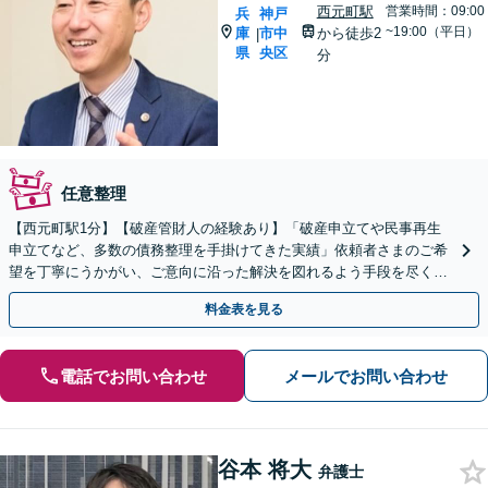
西元町駅
営業時間：09:00
兵
神戸
~19:00（平日）
庫
市中
から徒歩2
|
県
央区
分
任意整理
【​西元町駅1分】【破産管財人の経験あり】「破産申立てや民事再生
申立てなど、多数の債務整理を手掛けてきた実績」依頼者さまのご希
望を丁寧にうかがい、ご意向に沿った解決を図れるよう手段を尽くし
てサポート「法人破産に関わる問題を総合的に解決」
料金表を見る
電話でお問い合わせ
メールでお問い合わせ
谷本 将大
弁護士