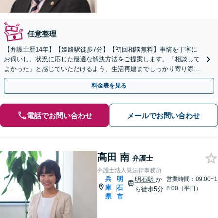
任意整理
【弁護士歴14年】【姫路駅徒歩7分】【初回相談無料】事情を丁寧に
お伺いし、状況に応じた最適な解決方法をご提案します。「相談して
よかった」と感じていただけるよう、生活再建までしっかり寄り添い
サポート。
料金表を見る
電話でお問い合わせ
メールでお問い合わせ
髙田 南
弁護士
弁護士法人筧法律事務所
兵
明
明石駅
か
営業時間：09:00~1
庫
石
|
8:00（平日）
ら徒歩5分
県
市