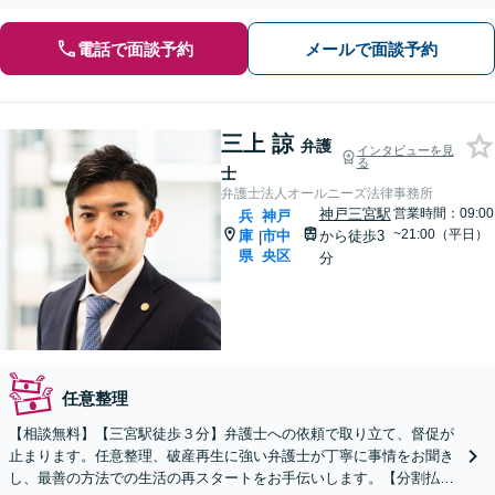
電話で面談予約
メールで面談予約
三上 諒
弁護
インタビューを見
る
士
弁護士法人オールニーズ法律事務所
神戸三宮駅
営業時間：09:00
兵
神戸
~21:00（平日）
庫
市中
から徒歩3
|
県
央区
分
任意整理
【相談無料】【三宮駅徒歩３分】弁護士への依頼で取り立て、督促が
止まります。任意整理、破産再生に強い弁護士が丁寧に事情をお聞き
し、最善の方法での生活の再スタートをお手伝いします。【分割払