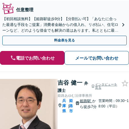
任意整理
【初回相談無料】【姫路駅徒歩9分】【分割払い可】「あなたに合っ
た最適な手段をご提案」消費者金融からの借入れ、リボ払い、住宅ロ
ーンなど、どのような借金でも解決の道はあります。私とともに最善
の解決を図りましょう【安心の完全個室対応／秘密厳守】
料金表を見る
電話でお問い合わせ
メールでお問い合わせ
吉谷 健一
弁
インタビューを
見る
護士
姫路あゆむ法律事務所
兵
姫
姫路駅
か
営業時間：09:30~1
庫
路
|
8:00（平日）
ら徒歩7分
県
市