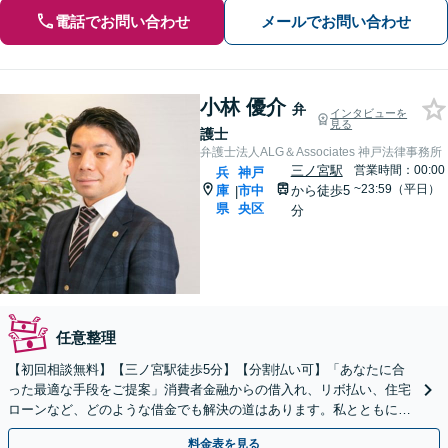
電話でお問い合わせ
メールでお問い合わせ
小林 優介
弁
インタビューを
見る
護士
弁護士法人ALG＆Associates 神戸法律事務所
三ノ宮駅
営業時間：00:00
兵
神戸
~23:59（平日）
庫
市中
から徒歩5
|
県
央区
分
任意整理
【初回相談無料】【三ノ宮駅徒歩5分】【分割払い可】「あなたに合
った最適な手段をご提案」消費者金融からの借入れ、リボ払い、住宅
ローンなど、どのような借金でも解決の道はあります。私とともに最
善の解決を図りましょう【安心の完全個室対応／秘密厳守】
料金表を見る