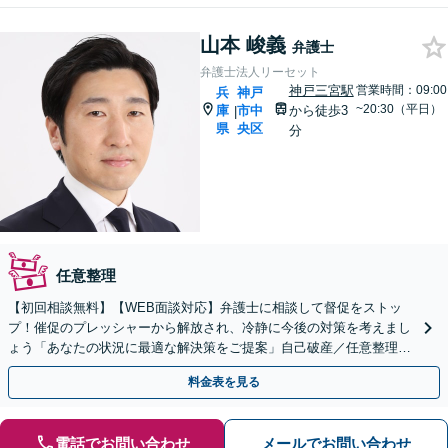
山本 峻義
弁護士
弁護士法人リーセット
神戸三宮駅
営業時間：09:00
兵
神戸
~20:30（平日）
庫
市中
から徒歩3
|
県
央区
分
任意整理
【初回相談無料】【WEB面談対応】弁護士に相談して督促をストッ
プ！催促のプレッシャーから解放され、冷静に今後の対策を考えまし
ょう「あなたの状況に最適な解決策をご提案」自己破産／任意整理／
個人再生／時効の援用／過払い金請求【休日・夜間相談可】
料金表を見る
電話でお問い合わせ
メールでお問い合わせ