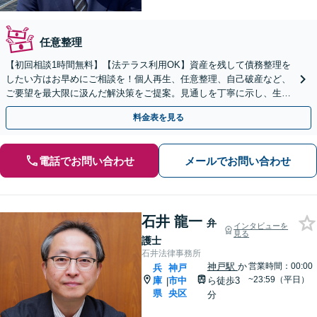
任意整理
【初回相談1時間無料】【法テラス利用OK】資産を残して債務整理を
したい方はお早めにご相談を！個人再生、任意整理、自己破産など、
ご要望を最大限に汲んだ解決策をご提案。見通しを丁寧に示し、生活
再建に向けてサポートいたします【神戸駅2分】
料金表を見る
電話でお問い合わせ
メールでお問い合わせ
石井 龍一
弁
インタビューを
見る
護士
石井法律事務所
神戸駅
か
営業時間：00:00
兵
神戸
~23:59（平日）
庫
市中
ら徒歩3
|
県
央区
分