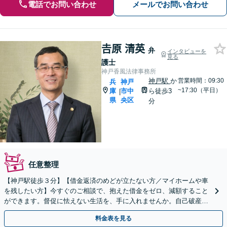
電話でお問い合わせ
メールでお問い合わせ
𠮷原 清英
弁
インタビューを
見る
護士
神戸香風法律事務所
神戸駅
か
営業時間：09:30
兵
神戸
~17:30（平日）
庫
市中
ら徒歩3
|
県
央区
分
任意整理
【神戸駅徒歩３分】【借金返済のめどが立たない方／マイホームや車
を残したい方】今すぐのご相談で、抱えた借金をゼロ、減額すること
ができます。督促に怯えない生活を、手に入れませんか。自己破産・
任意整理・個人再生・法人破産に対応。【個室相談】
料金表を見る