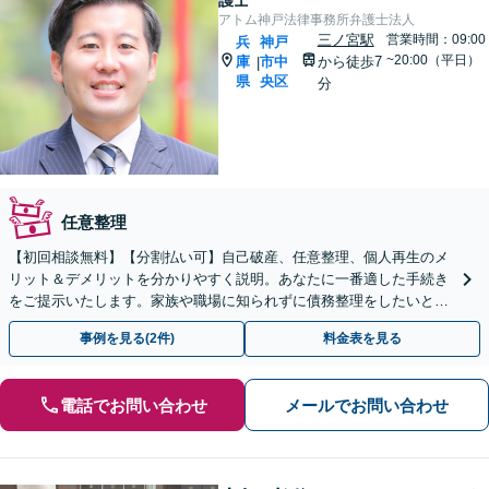
護士
アトム神戸法律事務所弁護士法人
三ノ宮駅
営業時間：09:00
兵
神戸
~20:00（平日）
庫
市中
から徒歩7
|
県
央区
分
任意整理
【初回相談無料】【分割払い可】自己破産、任意整理、個人再生のメ
リット＆デメリットを分かりやすく説明。あなたに一番適した手続き
をご提示いたします。家族や職場に知られずに債務整理をしたいとい
う方も、ご相談ください。
事例を見る(2件)
料金表を見る
電話でお問い合わせ
メールでお問い合わせ