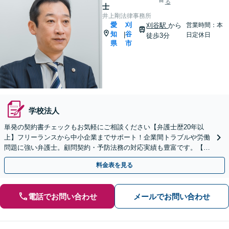
る
士
井上剛法律事務所
愛
刈
刈谷駅
から
営業時間：本
知
谷
|
日定休日
徒歩3分
県
市
学校法人
単発の契約書チェックもお気軽にご相談ください【弁護士歴20年以
上】フリーランスから中小企業までサポート！企業間トラブルや労働
問題に強い弁護士。顧問契約・予防法務の対応実績も豊富です。【夜
間・休日面談可】【完全個室】
料金表を見る
電話でお問い合わせ
メールでお問い合わせ