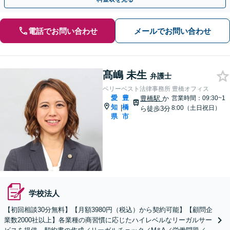
電話でお問い合わせ
メールでお問い合わせ
髙嶋 未生
弁護士
ベリーベスト法律事務所 豊橋オフィス
愛
豊
豊橋駅
か
営業時間：09:30~1
知
橋
|
8:00（土日祝日）
ら徒歩3分
県
市
学校法人
【初回相談30分無料】【月額3980円（税込）から契約可能】【顧問企
業数2000社以上】各業種の商習慣に応じたハイレベルなリーガルサー