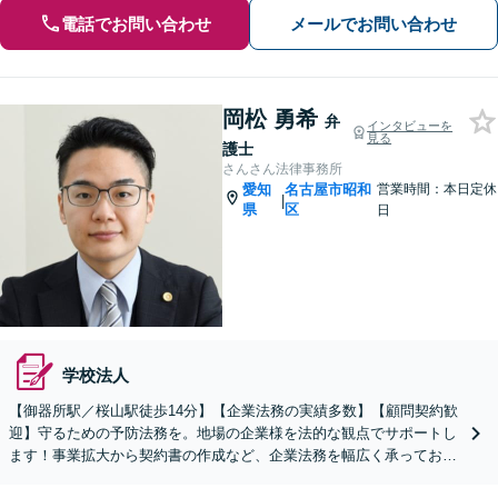
電話でお問い合わせ
メールでお問い合わせ
岡松 勇希
弁
インタビューを
見る
護士
さんさん法律事務所
愛知
名古屋市昭和
営業時間：本日定休
|
県
区
日
学校法人
【御器所駅／桜山駅徒歩14分】【企業法務の実績多数】【顧問契約歓
迎】守るための予防法務を。地場の企業様を法的な観点でサポートし
ます！事業拡大から契約書の作成など、企業法務を幅広く承っており
ます【休日の相談可能】【ビデオ面談OK】