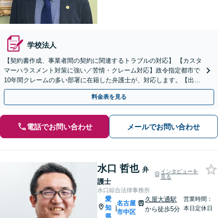
学校法人
【契約書作成、事業者間の契約に関連するトラブルの対応】 【カスタ
マーハラスメント対策に強い／苦情・クレーム対応】政令指定都市で
10年間クレームの多い部署に在籍した弁護士が、対応します。【出張
相談・WEB面談対応】【休日・夜間相談可】
料金表を見る
電話でお問い合わせ
メールでお問い合わせ
水口 哲也
弁
インタビューを
見る
護士
水口綜合法律事務所
愛
久屋大通駅
営業時間：
名古屋
知
|
本日定休日
から徒歩5分
市中区
県