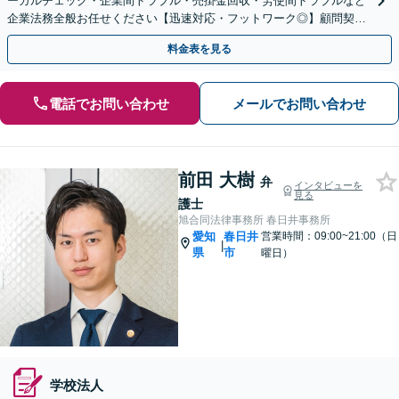
ーガルチェック・企業間トラブル・売掛金回収・労使間トラブルなど
企業法務全般お任せください【迅速対応・フットワーク◎】顧問契約
のご相談も【夜間・休日対応可能】【丸の内駅2分】
料金表を見る
電話でお問い合わせ
メールでお問い合わせ
前田 大樹
弁
インタビューを
見る
護士
旭合同法律事務所 春日井事務所
愛知
春日井
営業時間：09:00~21:00（日
|
県
市
曜日）
学校法人