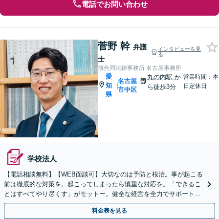
電話でお問い合わせ
菅野 幹
弁護
インタビューを見
る
士
旭合同法律事務所 名古屋事務所
愛
丸の内駅
か
営業時間：本
名古屋
知
|
日定休日
ら徒歩3分
市中区
県
学校法人
【電話相談無料】【WEB面談可】大切なのは予防と根治。事が起こる
前は徹底的な対策を。起こってしまったら慎重な対応を。「できるこ
とはすべてやり尽くす」がモットー。健全な経営を全力でサポートい
たします。【丸の内駅3分】【休日面談可】
料金表を見る