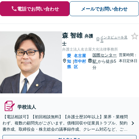
電話でお問い合わせ
メールでお問い合わせ
森 智雄
弁護
インタビューを見
る
士
弁護士法人名古屋大光法律事務所
国際センター
営業時間：
愛
名古屋
本日定休日
知
市中村
駅
から徒歩5
|
県
区
分
学校法人
【電話相談可】【初回相談無料】【弁護士歴10年以上】業界・業種問
わず、複数の顧問先がございます。債権回収や従業員トラブル、契約
書作成、取締役会・株主総会の議事録作成、クレーム対応など、ご相
談ください【名古屋駅10分】【休日・夜間相談可】