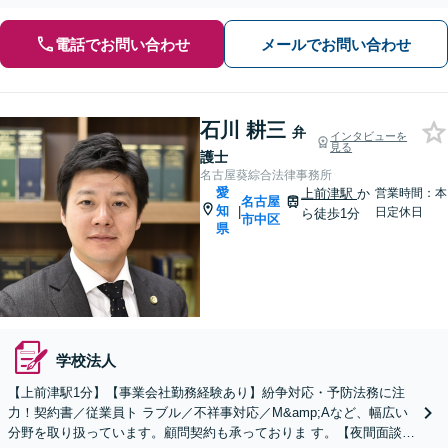
電話でお問い合わせ
メールでお問い合わせ
石川 耕三
弁
インタビューを
見る
護士
名古屋葵綜合法律事務所
愛
上前津駅
か
営業時間：本
名古屋
知
|
日定休日
ら徒歩1分
市中区
県
学校法人
【上前津駅1分】【事業会社勤務経験あり】紛争対応・予防法務に注
力！契約書／従業員ト ラブル／不祥事対応／M&amp;Aなど、幅広い
分野を取り扱っています。顧問契約も承っておりま す。【夜間面談可