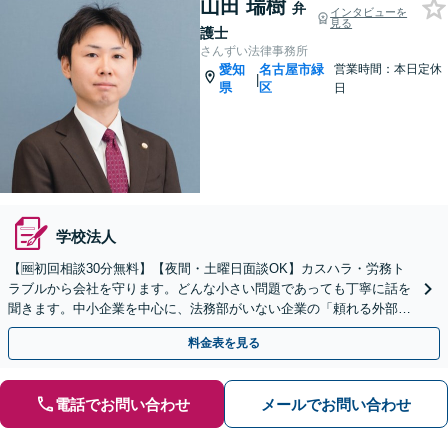
山田 瑞樹
弁
インタビューを
見る
護士
さんずい法律事務所
愛知
名古屋市緑
営業時間：本日定休
|
県
区
日
学校法人
【🆓初回相談30分無料】【夜間・土曜日面談OK】カスハラ・労務ト
ラブルから会社を守ります。どんな小さい問題であっても丁寧に話を
聞きます。中小企業を中心に、法務部がいない企業の「頼れる外部パ
ートナー」になります【駐車場完備】
料金表を見る
電話でお問い合わせ
メールでお問い合わせ