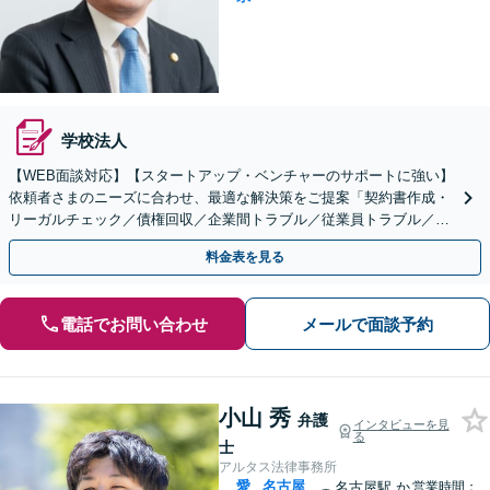
学校法人
【WEB面談対応】【スタートアップ・ベンチャーのサポートに強い】
依頼者さまのニーズに合わせ、最適な解決策をご提案「契約書作成・
リーガルチェック／債権回収／企業間トラブル／従業員トラブル／不
祥事対応／事業承継／M＆Aほか」【休日・夜間相談可】
料金表を見る
電話でお問い合わせ
メールで面談予約
小山 秀
弁護
インタビューを見
る
士
アルタス法律事務所
愛
名古屋
名古屋駅
か
営業時間：