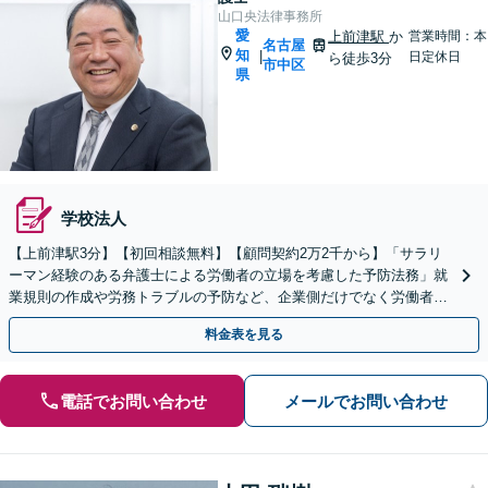
山口央法律事務所
愛
上前津駅
か
営業時間：本
名古屋
知
|
日定休日
ら徒歩3分
市中区
県
学校法人
【上前津駅3分】【初回相談無料】【顧問契約2万2千から】「サラリ
ーマン経験のある弁護士による労働者の立場を考慮した予防法務」就
業規則の作成や労務トラブルの予防など、企業側だけでなく労働者の
視点も大切にしたバランスよい法務サポートを提供します
料金表を見る
電話でお問い合わせ
メールでお問い合わせ