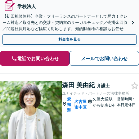
学校法人
【初回相談無料】企業・フリーランスのパートナーとして尽力！クレ
ーム対応／取引先との交渉・契約書のリーガルチェック／売掛金回収
／問題社員対応など幅広く対応します。知的財産権の相談もお任せ！
【顧問契約も受付中】【完全個室】【浄心駅2分】
料金表を見る
電話でお問い合わせ
メールでお問い合わせ
森田 美由紀
弁護士
ユナイテッド・パートナーズ法律事務所
愛
久屋大通駅
営業時間：
名古屋
知
|
本日定休日
から徒歩1分
市中区
県