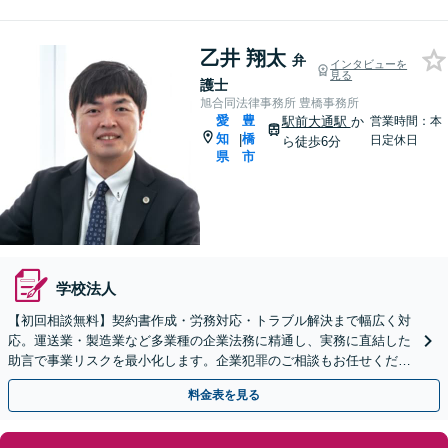
乙井 翔太
弁
インタビューを
見る
護士
旭合同法律事務所 豊橋事務所
愛
豊
駅前大通駅
か
営業時間：本
知
橋
|
日定休日
ら徒歩6分
県
市
学校法人
【初回相談無料】契約書作成・労務対応・トラブル解決まで幅広く対
応。運送業・製造業など多業種の企業法務に精通し、実務に直結した
助言で事業リスクを最小化します。企業犯罪のご相談もお任せくださ
い【休日・夜間対応OK】【豊橋駅10分】
料金表を見る