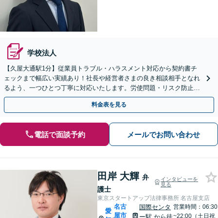
学校法人
【久屋大通駅1分】従業員トラブル・ハラスメント対応から契約書チ
ェックまで幅広い実績あり！社長や経営者さまの良き相談相手となれ
るよう、一つひとつ丁寧に対応いたします。労使問題・リスク防止に
も強い【休日・夜間対応可】【電話・WEB面談】
料金表を見る
電話で面談予約
メールでお問い合わせ
田岸 大輝
弁
インタビューを
見る
護士
東京スタートアップ法律事務所 名古屋支店
名古
国際センタ
営業時間：06:30
愛
屋市
~22:00（土日祝
ー駅
から徒