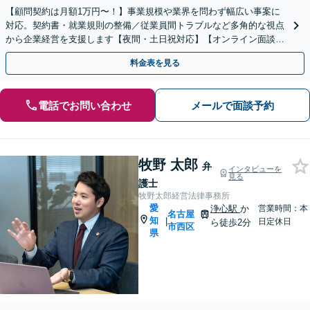
【顧問契約は月額1万円〜！】事業規模や業界を問わず幅広い事案に
対応。契約書・就業規則の整備／従業員間トラブルなど多角的な視点
から企業経営を支援します【夜間・土日祝対応】【オンライン面談
可】【完全個室】
料金表を見る
電話でお問い合わせ
メールで面談予約
牧野 太郎
弁
インタビューを
見る
護士
牧野太郎経営法律事務所
愛
浄心駅
か
営業時間：本
名古屋
知
|
日定休日
ら徒歩2分
市西区
県