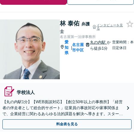
林 泰佑
弁護
インタビューを見
る
士
名古屋第一法律事務所
愛
丸の内駅
か
営業時間：本
名古屋
知
|
日定休日
ら徒歩1分
市中区
県
学校法人
【丸の内駅1分】【WEB面談対応】【創立50年以上の事務所】「経営
者の伴走者として総合的サポート」従業員の事故対応や家事関係ま
で、企業経営に関わるあらゆる法的課題を解決へ導きます。スタート
アップから中小企業まで幅広く対応【休日・夜間相談可】
料金表を見る