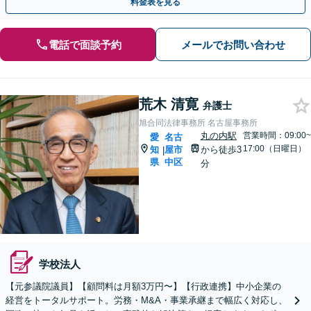
料金表を見る
電話で面談予約
メールでお問い合わせ
荒木 清寛
弁護士
旭合同法律事務所 名古屋事務所
丸の内駅
営業時間：09:00~
愛
名古
17:00（日曜日）
知
屋市
から徒歩3
|
県
中区
分
学校法人
【元参議院議員】【顧問料は月額3万円〜】【行政連携】中小企業の
経営をトータルサポート。労務・M&A・事業承継まで幅広く対応し、