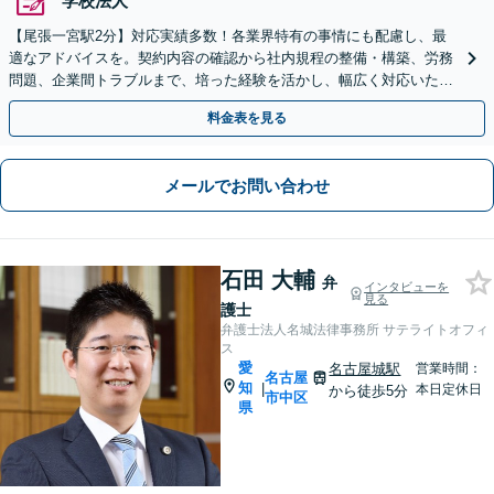
学校法人
【尾張一宮駅2分】対応実績多数！各業界特有の事情にも配慮し、最
適なアドバイスを。契約内容の確認から社内規程の整備・構築、労務
問題、企業間トラブルまで、培った経験を活かし、幅広く対応いたし
ます【オンライン面談OK（顧問締結後）】
料金表を見る
メールでお問い合わせ
石田 大輔
弁
インタビューを
見る
護士
弁護士法人名城法律事務所 サテライトオフィ
ス
愛
名古屋城駅
営業時間：
名古屋
知
|
本日定休日
から徒歩5分
市中区
県