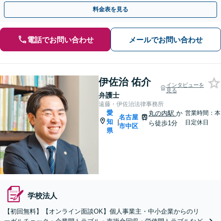
能】【オンライン相談可能】
料金表を見る
電話でお問い合わせ
メールでお問い合わせ
伊佐治 佑介
インタビューを
見る
弁護士
遠藤・伊佐治法律事務所
愛
丸の内駅
か
営業時間：本
名古屋
知
|
日定休日
ら徒歩1分
市中区
県
学校法人
【初回無料】【オンライン面談OK】個人事業主・中小企業からのリ