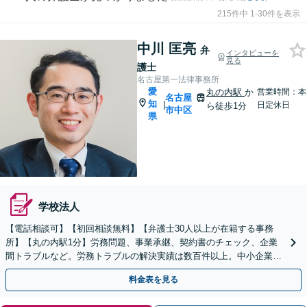
215件中 1-30件を表示
中川 匡亮
弁
インタビューを
見る
護士
名古屋第一法律事務所
愛
丸の内駅
か
営業時間：本
名古屋
知
|
日定休日
ら徒歩1分
市中区
県
学校法人
【電話相談可】【初回相談無料】【弁護士30人以上が在籍する事務
所】【丸の内駅1分】労務問題、事業承継、契約書のチェック、企業
間トラブルなど。労務トラブルの解決実績は数百件以上。中小企業家
同友会に所属しセミナー講師なども担当
料金表を見る