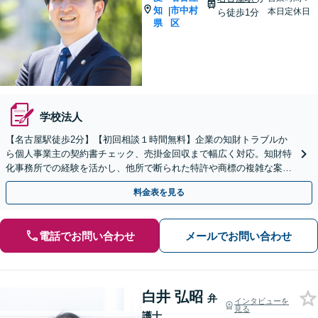
知
市中村
|
本日定休日
ら徒歩1分
県
区
学校法人
【名古屋駅徒歩2分】【初回相談１時間無料】企業の知財トラブルか
ら個人事業主の契約書チェック、売掛金回収まで幅広く対応。知財特
化事務所での経験を活かし、他所で断られた特許や商標の複雑な案件
も親身にサポート。事業を守るためにご相談ください。
料金表を見る
電話でお問い合わせ
メールでお問い合わせ
白井 弘昭
弁
インタビューを
見る
護士