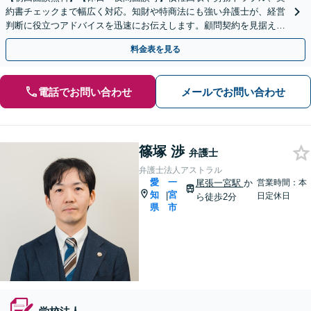
約書チェックまで幅広く対応。知財や特商法にも強い弁護士が、経営
判断に役立つアドバイスを迅速にお伝えします。顧問契約を見据えた
スポット相談も歓迎。【製造・建設・FC等】
料金表を見る
電話でお問い合わせ
メールでお問い合わせ
篠塚 渉
弁護士
弁護士法人アストラル
愛
一
尾張一宮駅
か
営業時間：本
知
宮
|
日定休日
ら徒歩2分
県
市