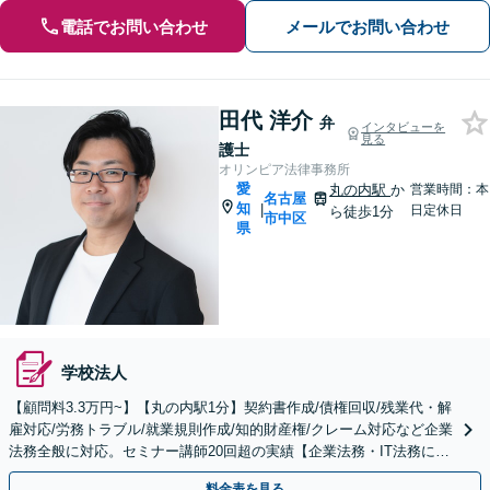
電話でお問い合わせ
メールでお問い合わせ
田代 洋介
弁
インタビューを
見る
護士
オリンピア法律事務所
愛
丸の内駅
か
営業時間：本
名古屋
知
|
日定休日
ら徒歩1分
市中区
県
学校法人
【顧問料3.3万円~】【丸の内駅1分】契約書作成/債権回収/残業代・解
雇対応/労務トラブル/就業規則作成/知的財産権/クレーム対応など企業
法務全般に対応。セミナー講師20回超の実績【企業法務・IT法務に精
通】
料金表を見る