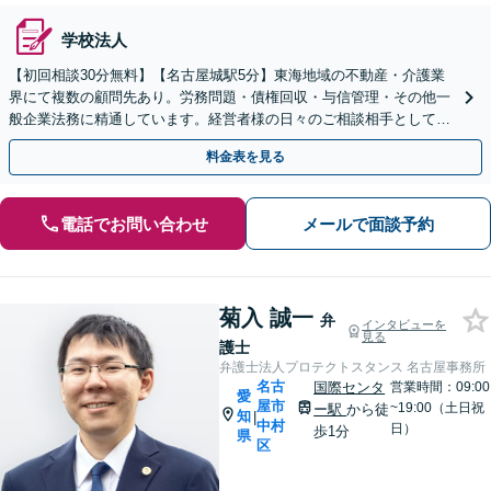
学校法人
【初回相談30分無料】【名古屋城駅5分】東海地域の不動産・介護業
界にて複数の顧問先あり。労務問題・債権回収・与信管理・その他一
般企業法務に精通しています。経営者様の日々のご相談相手として、
法務面から経営を支えます。単発のご依頼も承ります。
料金表を見る
電話でお問い合わせ
メールで面談予約
菊入 誠一
弁
インタビューを
見る
護士
弁護士法人プロテクトスタンス 名古屋事務所
名古
国際センタ
営業時間：09:00
愛
屋市
~19:00（土日祝
ー駅
から徒
知
|
中村
日）
歩1分
県
区