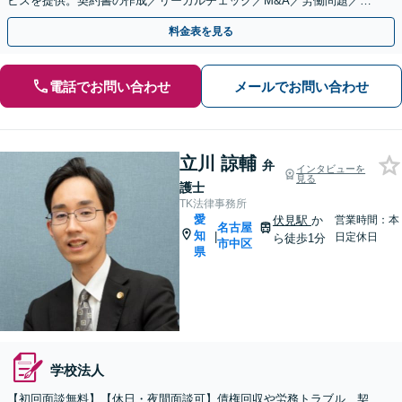
ビスを提供。契約書の作成／リーガルチェック／M&A／労働問題／知
的財産等、お任せください【他士業連携可能】
料金表を見る
電話でお問い合わせ
メールでお問い合わせ
立川 諒輔
弁
インタビューを
見る
護士
TK法律事務所
愛
伏見駅
か
営業時間：本
名古屋
知
|
日定休日
ら徒歩1分
市中区
県
学校法人
【初回面談無料】【休日・夜間面談可】債権回収や労務トラブル、契