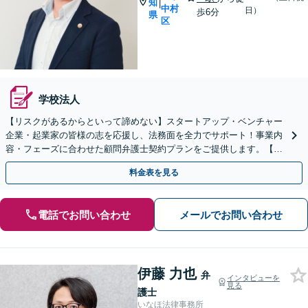
知
|
中村
日）
歩6分
県
区
学校法人
【リスクがあるからといって諦めない】スタートアップ・ベンチャー
企業・起業家の皆様の志を応援し、法務面を全力でサポート！事業内
容・フェーズに合わせた顧問弁護士契約プランをご提供します。【顧
問契約／企業法務】
料金表を見る
電話でお問い合わせ
メールでお問い合わせ
伊藤 力也
弁
インタビューを
見る
護士
いなほ法律事務所