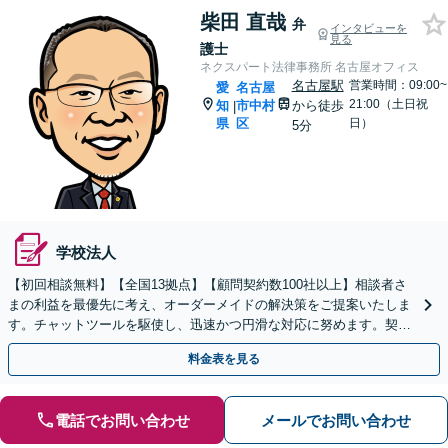
柴田 直哉
弁
インタビューを
見る
護士
ネクスパート法律事務所 名古屋オフィス
名古屋駅
営業時間：09:00~
愛
名古屋
21:00（土日祝
知
市中村
から徒歩
|
県
区
日）
5分
学校法人
【初回相談無料】【全国13拠点】【顧問契約数100社以上】相談者さ
まの利益を最優先に考え、オーダーメイドの解決策をご提案いたしま
す。チャットツールを駆使し、迅速かつ円滑な対応に努めます。契約
書レビューは原則翌日に対応します【夜間・休日対応】
料金表を見る
電話でお問い合わせ
メールでお問い合わせ