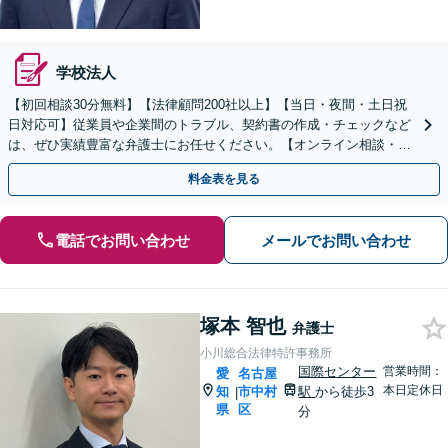
学校法人
【初回相談30分無料】【法律顧問200社以上】【当日・夜間・土日祝
日対応可】従業員や企業間のトラブル、契約書の作成・チェックなど
は、ぜひ実績豊富な弁護士にお任せください。【オンライン相談・電
子契約に対応】
料金表を見る
電話でお問い合わせ
メールでお問い合わせ
塚本 智也
弁護士
小川総合法律特許事務所
国際センター
営業時間：
愛
名古屋
本日定休日
知
市中村
駅
から徒歩3
|
県
区
分