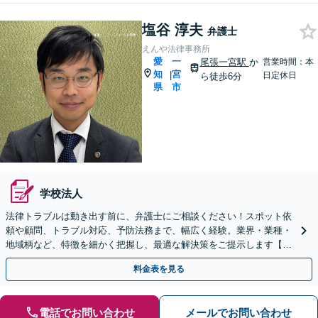
塩谷 淳夫
弁護士
えんや法律事務所
愛
一
尾張一宮駅
か
営業時間：本
知
宮
|
日定休日
ら徒歩6分
県
市
学校法人
法律トラブルは動き出す前に、弁護士にご相談ください！スポット依
頼や顧問、トラブル対応、予防法務まで、幅広く経験。​​業界・業種・
地域柄など、特徴を細かく把握し、最適な解決策をご提示します【尾
張一宮駅6分】
料金表を見る
電話でお問い合わせ
メールでお問い合わせ