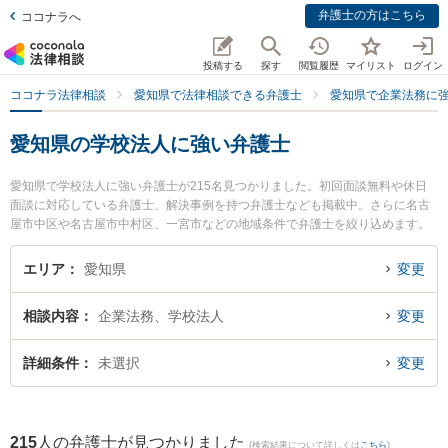
弁護士の方はこちら
ココナラへ
投稿する
探す
閲覧履歴
マイリスト
ログイン
ココナラ法律相談
愛知県で法律相談できる弁護士
愛知県で企業法務に
愛知県の学校法人に強い弁護士
愛知県で学校法人に強い弁護士が215名見つかりました。初回面談無料や休日
面談に対応している弁護士、解決事例を持つ弁護士なども掲載中。さらに名古
屋市中区や名古屋市中村区、一宮市などの地域条件で弁護士を絞り込めます。
企業法務に関係する顧問弁護士契約や契約書作成・リーガルチェック、雇用契
約書・就業規則作成等の細かな分野での絞り込み検索もでき便利です。特に名
エリア
愛知県
変更
古屋第一法律事務所の中川 匡亮弁護士やさんさん法律事務所の岡松 勇希弁護
士、オリンピア法律事務所の田代 洋介弁護士のプロフィール情報や弁護士費
相談内容
企業法務、学校法人
変更
用、強みなどが注目されています。『愛知県で土日や夜間に発生した学校法人
のトラブルを今すぐに弁護士に相談したい』『学校法人のトラブル解決の実績
豊富な近くの弁護士を検索したい』『初回相談無料で学校法人を法律相談でき
詳細条件
未選択
変更
る愛知県内の弁護士に相談予約したい』などでお困りの相談者さんにおすすめ
です。
215
人の弁護士が見つかりました
(検索結果について詳しくは
こちら
)