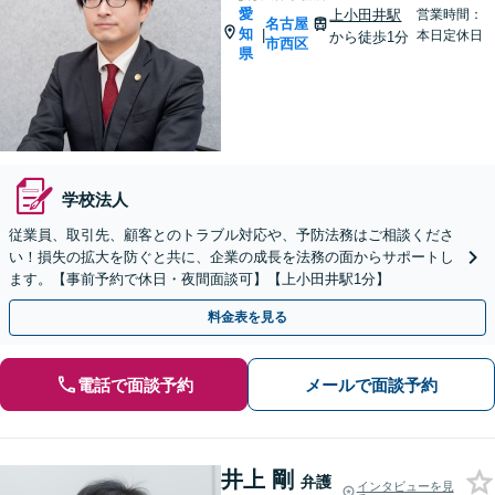
愛
上小田井駅
営業時間：
名古屋
知
|
本日定休日
から徒歩1分
市西区
県
学校法人
従業員、取引先、顧客とのトラブル対応や、予防法務はご相談くださ
い！損失の拡大を防ぐと共に、企業の成長を法務の面からサポートし
ます。【事前予約で休日・夜間面談可】【上小田井駅1分】
料金表を見る
電話で面談予約
メールで面談予約
井上 剛
弁護
インタビューを見