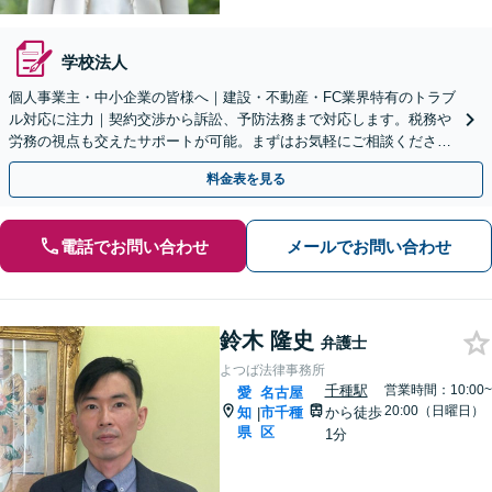
学校法人
個人事業主・中小企業の皆様へ｜建設・不動産・FC業界特有のトラブ
ル対応に注力｜契約交渉から訴訟、予防法務まで対応します。税務や
労務の視点も交えたサポートが可能。まずはお気軽にご相談くださ
い。【久屋大通駅1分・初回相談30分無料】
料金表を見る
電話でお問い合わせ
メールでお問い合わせ
鈴木 隆史
弁護士
よつば法律事務所
千種駅
営業時間：10:00~
愛
名古屋
20:00（日曜日）
知
市千種
から徒歩
|
県
区
1分