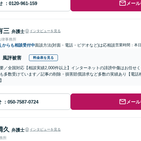
せ
メール
有三
弁護士
インタビューを見る
法律事務所
県
からも相談受付中
面談方法(対面・電話・ビデオなど)は応相談
営業時間：本
風評被害
料金表を見る
要／全国対応【相談実績2,000件以上】インターネットの誹謗中傷はお任せ
も多数受けています／記事の削除・損害賠償請求など多数の実績あり【電話
】
せ
メール
清久
弁護士
インタビューを見る
事務所