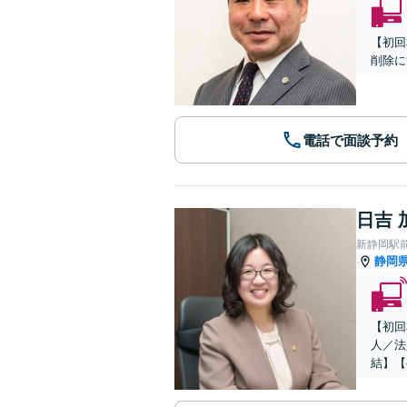
【初回
削除に
電話で面談予約
日吉 
新静岡駅
静岡
【初回
人／法
結】【