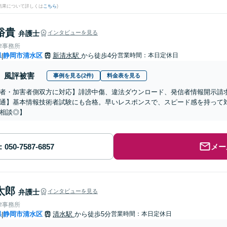
結果について詳しくは
こちら
)
裕貴
弁護士
インタビューを見る
律事務所
県
静岡市清水区
新清水駅
から徒歩4分
営業時間：本日定休日
|
風評被害
事例を見る(2件)
料金表を見る
者・加害者側双方に対応】誹謗中傷、違法ダウンロード、発信者情報開示請求
通】基本情報技術者試験にも合格。早いレスポンスで、スピード感を持って対応し
相談◎】
メー
太郎
弁護士
インタビューを見る
律事務所
県
静岡市清水区
清水駅
から徒歩5分
営業時間：本日定休日
|