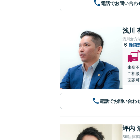
電話でお問い合わ
浅川 
浅川倉方
静岡
来所不
ご相談
面談可
電話でお問い合わ
坪内 
Sfil法律