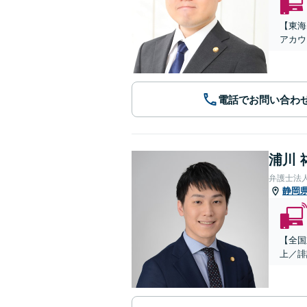
【東海
アカウ
電話でお問い合わ
浦川 
弁護士法
静岡
【全国
上／誹