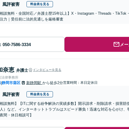
風評被害
料金表を見る
相談無料・全国対応／弁護士歴15年以上】X・Instagram・Threads・TikTo
注力｜受任前に法的見通しを厳格審査
メー
加奈恵
弁護士
インタビューを見る
前法律事務所
県
静岡市葵区
新静岡駅
から徒歩2分
営業時間：本日定休日
|
風評被害
料金表を見る
相談無料】【ITに関する紛争解決の実績多数】開示請求・削除請求・損害賠
人）など。インターネットトラブルはスピード勝負！迅速な対応を心がけ、
夜間・休日相談可】