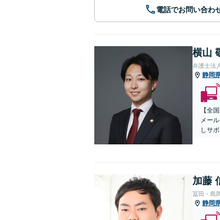
電話でお問い合わ
横山 
弁護士法
静岡
【全国
メール
しサポ
加藤 
冨田・島
静岡