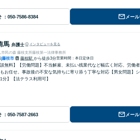
せ
メール
侑馬
弁護士
インタビューを見る
人市民の森 藤枝支所藤枝第一法律事務所
県
藤枝市
藤枝駅
から徒歩3分
営業時間：本日定休日
|
談無料】【労働問題】不当解雇、未払い残業代など幅広く対応。労働者
もお任せ。事故後の不安な気持ちに寄り添う丁寧な対応【男女問題】シ
1分】【法テラス利用可】
せ
メール