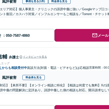
風評被害
事例を見る(1件)
料金表を見る
エリア対応】個人事業主・クリニックの誹謗中傷に強い／Googleマップ口コ
ント復旧／カスハラ対策／インフルエンサーもご相談を／Torrent・チケッ
せ
メール
祐輔
弁護士
インタビューを見る
人エッグ
県
からも相談受付中
面談方法(対面・電話・ビデオなど)は応相談
営業時間：00:
風評被害
料金表を見る
対応】【来所不要】【オンライン相談に特化】【相談は何度でも無料】Xの
謗中傷の問題解決に定評あり。誹謗中傷した側の相談も対応。開示請求なし