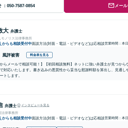
せ
メール
敬大
弁護士
人モノリス法律事務所
県
からも相談受付中
面談方法(対面・電話・ビデオなど)は応相談
営業時間：本
風評被害
料金表を見る
からメールで相談可能！】【初回相談無料】ネットに強い弁護士が見つから
で対応いたします。書き込みの悪質性から妥当な慰謝料額を算出し、見通し
ートします。
信
弁護士
インタビューを見る
岡法律事務所
県
からも相談受付中
面談方法(対面・電話・ビデオなど)は応相談
営業時間：本