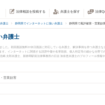
法律相談を投稿する
弁護士を探す
法律Q
弁護士
静岡県でインターネットに強い弁護士
静岡県で風評被害・営業妨
い弁護士
りました。初回面談無料や休日面談に対応している弁護士、解決事例を持つ弁護士な
ます。インターネットに関係する誹謗中傷や名誉毀損、個人特定等の細かな分野で
の北嶋 太郎弁護士、新静岡駅前法律事務所の日吉 加奈恵弁護士のプロフィール情報
ラブルを今すぐに弁護士に相談したい』『風評被害のトラブル解決の実績豊富な近
予約したい』などでお困りの相談者さんにおすすめです。
・営業妨害