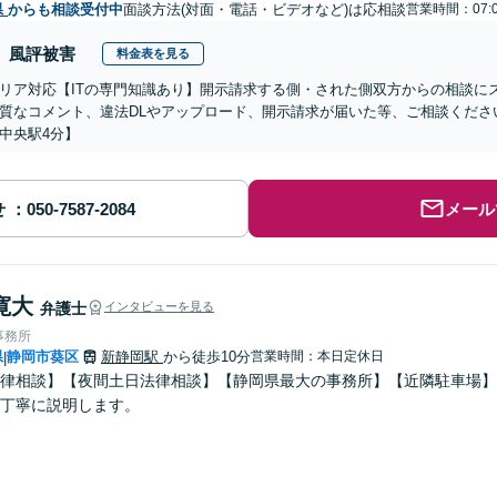
県
からも相談受付中
面談方法(対面・電話・ビデオなど)は応相談
営業時間：07:
風評被害
料金表を見る
リア対応【ITの専門知識あり】開示請求する側・された側双方からの相談に
質なコメント、違法DLやアップロード、開示請求が届いた等、ご相談ください
中央駅4分】
せ
メール
寛大
弁護士
インタビューを見る
事務所
県
静岡市葵区
新静岡駅
から徒歩10分
営業時間：本日定休日
|
律相談】【夜間土日法律相談】【静岡県最大の事務所】【近隣駐車場】
丁寧に説明します。