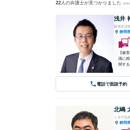
22
人の弁護士が見つかりました
(検索
浅井 
新清水法
静岡
【被害
識に精
関する
電話で面談予約
北嶋 
ミモザ法
静岡