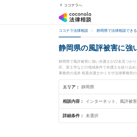
ココナラへ
ココナラ法律相談
静岡県で法律相談できる
静岡県の風評被害に強
静岡県で風評被害に強い弁護士が22名見つか
区、富士市などの地域条件で弁護士を絞り込め
事務所の浅井 裕貴弁護士やミモザ法律事務所
『静岡県で土日や夜間に発生した風評被害のト
被害を法律相談できる静岡県内の弁護士に相談
エリア
静岡県
相談内容
インターネット、風評被害
詳細条件
未選択