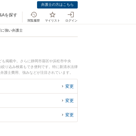
弁護士の方はこちら
&Aを探す
閲覧履歴
マイリスト
ログイン
害に強い弁護士
ども掲載中。さらに静岡市葵区や浜松市中央
の絞り込み検索もでき便利です。特に新清水法律
や弁護士費用、強みなどが注目されています。
くの弁護士を検索したい』『初回相談無料で風評
変更
変更
変更