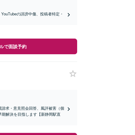
k・YouTubeの誹謗中傷、投稿者特定・
ルで面談予約
償請求・意見照会回答、風評被害（個
早期解決を目指します【新静岡駅直