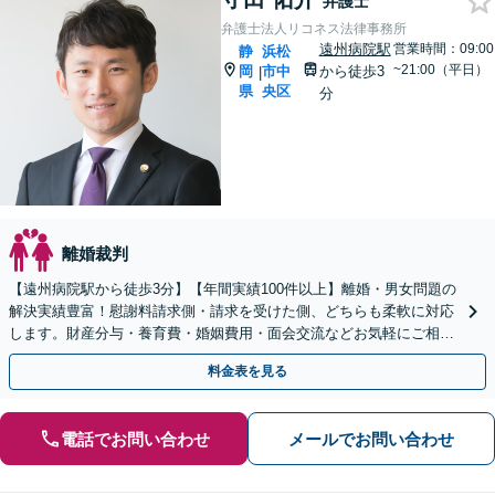
弁護士
弁護士法人リコネス法律事務所
遠州病院駅
営業時間：09:00
静
浜松
~21:00（平日）
岡
市中
から徒歩3
|
県
央区
分
離婚裁判
【遠州病院駅から徒歩3分】【年間実績100件以上】離婚・男女問題の
解決実績豊富！慰謝料請求側・請求を受けた側、どちらも柔軟に対応
します。財産分与・養育費・婚姻費用・面会交流などお気軽にご相談
ください。【完全個室対応】
料金表を見る
電話でお問い合わせ
メールでお問い合わせ