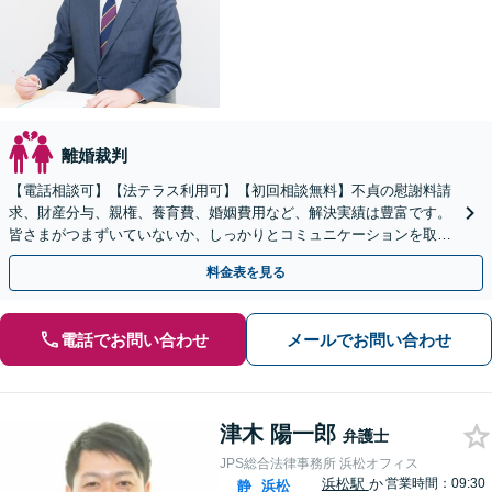
離婚裁判
【電話相談可】【法テラス利用可】【初回相談無料】不貞の慰謝料請
求、財産分与、親権、養育費、婚姻費用など、解決実績は豊富です。
皆さまがつまずいていないか、しっかりとコミュニケーションを取り
ながらお話を進めてまいります
料金表を見る
電話でお問い合わせ
メールでお問い合わせ
津木 陽一郎
弁護士
JPS総合法律事務所 浜松オフィス
浜松駅
か
営業時間：09:30
静
浜松