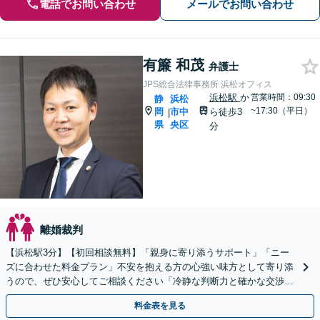
電話でお問い合わせ
メールでお問い合わせ
有簾 和茂
弁護士
JPS総合法律事務所 浜松オフィス
浜松駅
か
営業時間：09:30
静
浜松
~17:30（平日）
岡
市中
ら徒歩3
|
県
央区
分
離婚裁判
【浜松駅3分】【初回相談無料】「親身に寄り添うサポート」「ニー
ズに合わせた料金プラン」不安を抱える方の心強い味方として寄り添
うので、ぜひ安心してご相談ください「冷静な判断力と確かな交渉力
で、あなたの権利を守ります」【休日・夜間相談可】
料金表を見る