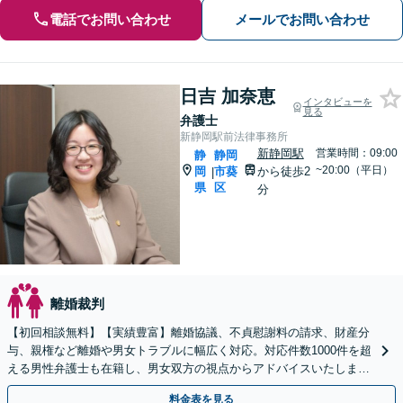
電話でお問い合わせ
メールでお問い合わせ
日吉 加奈恵
インタビューを
見る
弁護士
新静岡駅前法律事務所
新静岡駅
営業時間：09:00
静
静岡
~20:00（平日）
岡
市葵
から徒歩2
|
県
区
分
離婚裁判
【初回相談無料】【実績豊富】離婚協議、不貞慰謝料の請求、財産分
与、親権など離婚や男女トラブルに幅広く対応。対応件数1000件を超
える男性弁護士も在籍し、男女双方の視点からアドバイスいたします
【新静岡駅直結】【子連れ相談OK】
料金表を見る