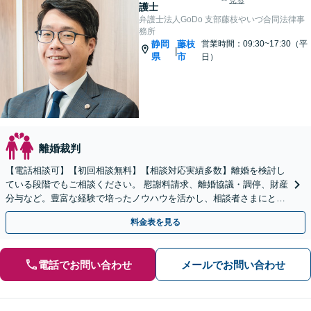
見る
護士
弁護士法人GoDo 支部藤枝やいづ合同法律事
務所
静岡
藤枝
営業時間：09:30~17:30（平
|
県
市
日）
離婚裁判
【電話相談可】【初回相談無料】【相談対応実績多数】離婚を検討し
ている段階でもご相談ください。 慰謝料請求、離婚協議・調停、財産
分与など。豊富な経験で培ったノウハウを活かし、相談者さまにとっ
て最善の解決を目指します
料金表を見る
電話でお問い合わせ
メールでお問い合わせ