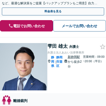
など、最適な解決策をご提案【バックアッププランもご用意】自力で
書面作成をしたい方におすすめ【法テラス可】
料金表を見る
電話でお問い合わせ
メールでお問い合わせ
雫田 雄太
弁護士
弁護士法人あおい法律事務所
新静岡駅
営業時間：09:00
静
静岡
~20:00（平日）
岡
市葵
から徒歩2
|
県
区
分
離婚裁判