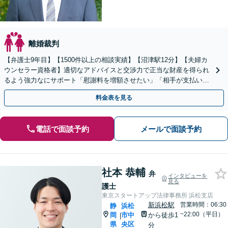
離婚裁判
【弁護士9年目】【1500件以上の相談実績】【沼津駅12分】【夫婦カ
ウンセラー資格者】適切なアドバイスと交渉力で正当な財産を得られ
るよう強力なにサポート「慰謝料を増額させたい」「相手が支払いに
応じない」などもご相談を【初回相談30分無料】
料金表を見る
電話で面談予約
メールで面談予約
社本 恭輔
弁
インタビューを
見る
護士
東京スタートアップ法律事務所 浜松支店
新浜松駅
営業時間：06:30
静
浜松
~22:00（平日）
岡
市中
から徒歩1
|
県
央区
分