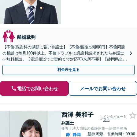
離婚裁判
【不倫/慰謝料の減額に強い弁護士】【不倫相談は初回0円】不倫問題
の相談は毎月100件以上、不倫トラブルで慰謝料請求されたら弁護士
へ無料相談。【電話相談でご契約まで対応可/来所不要】【静岡県全域
対応】
料金表を見る
電話でお問い合わせ
メールでお問い合わせ
西澤 美和子
インタビューを
見る
弁護士
弁護士法人市民の森静岡第一法律事務所
新静岡駅
営業時間：09:00
静
静岡