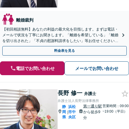
離婚裁判
【初回相談無料】あなたの利益の最大化を目指します。まずは電話・
メールで状況を丁寧にお聞きします。「離婚を希望している」「離婚
を切り出された」「不貞の慰謝料請求をしたい」等お任せください。
【リーズナブルな料金設定】
料金表を見る
電話でお問い合わせ
メールでお問い合わせ
長野 修一
弁護士
弁護士法人長野法律事務所
第一通り駅
営業時間：09:00
静
浜松
~19:00（平日）
岡
市中
から徒歩9
|
県
央区
分