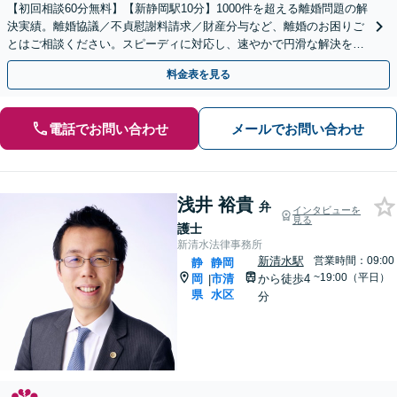
【初回相談60分無料】【新静岡駅10分】1000件を超える離婚問題の解
決実績。離婚協議／不貞慰謝料請求／財産分与など、離婚のお困りご
とはご相談ください。スピーディに対応し、速やかで円滑な解決を目
指します【女性弁護士・男性弁護士どちらも所属】
料金表を見る
電話でお問い合わせ
メールでお問い合わせ
浅井 裕貴
弁
インタビューを
見る
護士
新清水法律事務所
新清水駅
営業時間：09:00
静
静岡
~19:00（平日）
岡
市清
から徒歩4
|
県
水区
分