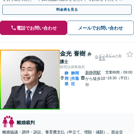
【リーズナブルな料金設定】
料金表を見る
電話でお問い合わせ
メールでお問い合わせ
金光 誉樹
弁
インタビューを
見る
護士
静岡法律事務所
新静岡駅
営業時間：09:00
静
静岡
~18:30（平日）
岡
市葵
から徒歩10
|
県
区
分
離婚裁判
離婚協議・調停・訴訟、養育費支払（申立て、増額・減額）、面会交