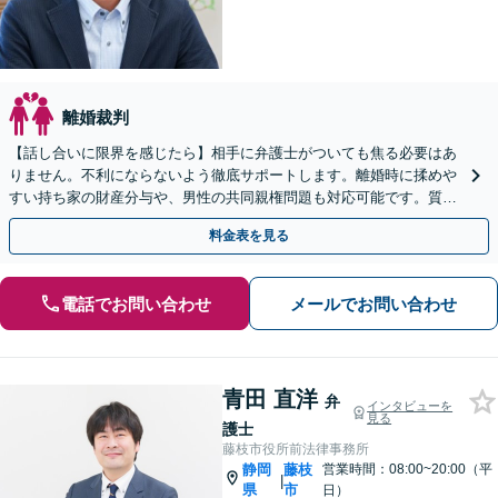
離婚裁判
【話し合いに限界を感じたら】相手に弁護士がついても焦る必要はあ
りません。不利にならないよう徹底サポートします。離婚時に揉めや
すい持ち家の財産分与や、男性の共同親権問題も対応可能です。質の
高い解決を目指します。まずはご相談ください。
料金表を見る
電話でお問い合わせ
メールでお問い合わせ
青田 直洋
弁
インタビューを
見る
護士
藤枝市役所前法律事務所
静岡
藤枝
営業時間：08:00~20:00（平
|
県
市
日）