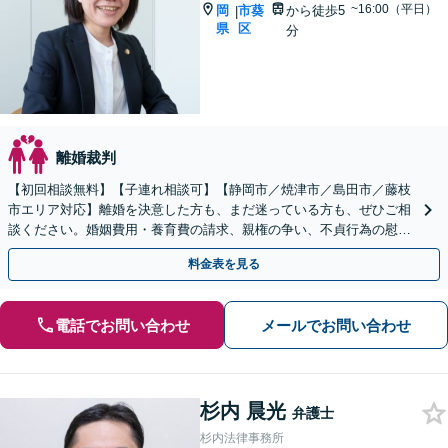
~16:00（平日）
岡
市葵
から徒歩5
|
県
区
分
離婚裁判
【初回相談無料】【子連れ相談可】【静岡市／焼津市／島田市／藤枝
市エリア対応】離婚を決意した方も、まだ迷っている方も、ぜひご相
談ください。婚姻費用・養育費の請求、親権の争い、不貞行為の慰謝
料請求、離婚原因の有無、財産分与など
料金表を見る
電話でお問い合わせ
メールでお問い合わせ
杉内 晨光
弁護士
杉内法律事務所