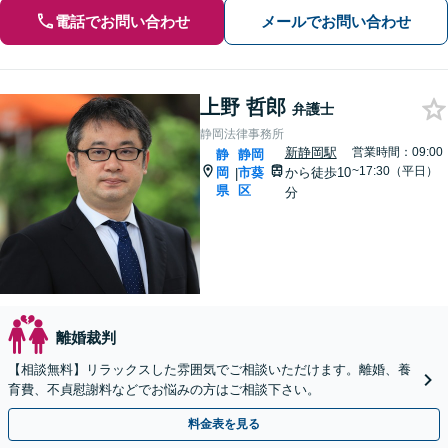
電話でお問い合わせ
メールでお問い合わせ
上野 哲郎
弁護士
静岡法律事務所
新静岡駅
営業時間：09:00
静
静岡
~17:30（平日）
岡
市葵
から徒歩10
|
県
区
分
離婚裁判
【相談無料】リラックスした雰囲気でご相談いただけます。離婚、養
育費、不貞慰謝料などでお悩みの方はご相談下さい。
料金表を見る