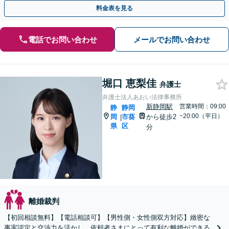
力添えいたします【完全個室で対応】
料金表を見る
電話でお問い合わせ
メールでお問い合わせ
堀口 恵梨佳
弁護士
弁護士法人あおい法律事務所
新静岡駅
営業時間：09:00
静
静岡
~20:00（平日）
岡
市葵
から徒歩2
|
県
区
分
離婚裁判
【初回相談無料】【電話相談可】【男性側・女性側双方対応】緻密な
事実認定と交渉力を活かし、依頼者さまにとって有利な離婚ができる