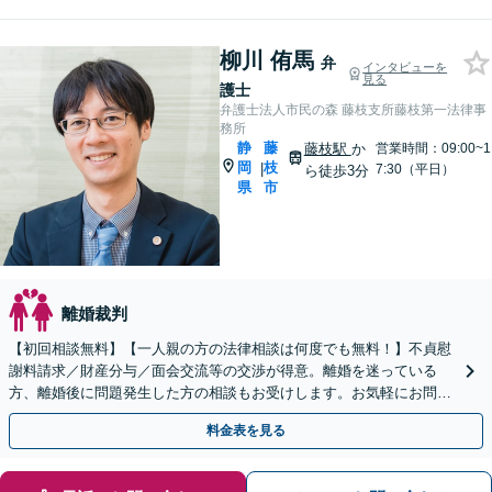
柳川 侑馬
弁
インタビューを
見る
護士
弁護士法人市民の森 藤枝支所藤枝第一法律事
務所
静
藤
藤枝駅
か
営業時間：09:00~1
岡
枝
|
7:30（平日）
ら徒歩3分
県
市
離婚裁判
【初回相談無料】【一人親の方の法律相談は何度でも無料！】不貞慰
謝料請求／財産分与／面会交流等の交渉が得意。離婚を迷っている
方、離婚後に問題発生した方の相談もお受けします。お気軽にお問い
合わせください【完全個室相談】【藤枝駅1分】
料金表を見る