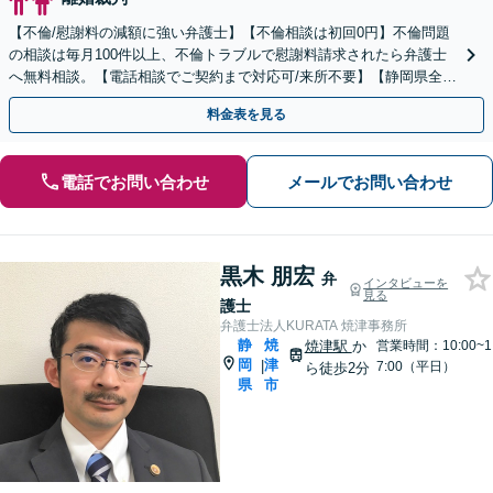
【不倫/慰謝料の減額に強い弁護士】【不倫相談は初回0円】不倫問題
の相談は毎月100件以上、不倫トラブルで慰謝料請求されたら弁護士
へ無料相談。【電話相談でご契約まで対応可/来所不要】【静岡県全域
対応】
料金表を見る
電話でお問い合わせ
メールでお問い合わせ
黒木 朋宏
弁
インタビューを
見る
護士
弁護士法人KURATA 焼津事務所
静
焼
焼津駅
か
営業時間：10:00~1
岡
津
|
7:00（平日）
ら徒歩2分
県
市