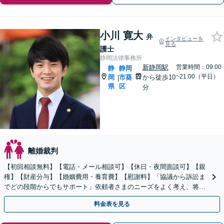
小川 寛大
弁
インタビューを
見る
護士
静岡法律事務所
新静岡駅
営業時間：09:00
静
静岡
~21:00（平日）
岡
市葵
から徒歩10
|
県
区
分
離婚裁判
【初回相談無料】【電話・メール相談可】【休日・夜間面談可】【親
権】【財産分与】【婚姻費用・養育費】【慰謝料】「協議から訴訟ま
でどの段階からでもサポート」依頼者さまのニーズをよく考え、将来
を見据えたサポートができるよう親身に対応いたします。
料金表を見る