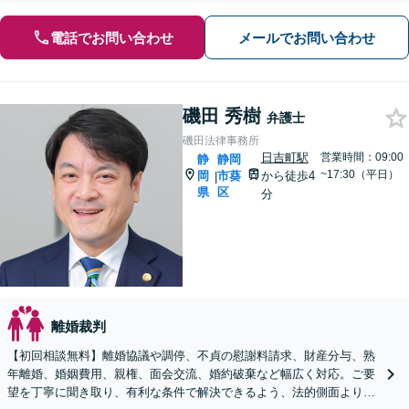
電話でお問い合わせ
メールでお問い合わせ
磯田 秀樹
弁護士
磯田法律事務所
日吉町駅
営業時間：09:00
静
静岡
~17:30（平日）
岡
市葵
から徒歩4
|
県
区
分
離婚裁判
【初回相談無料】離婚協議や調停、不貞の慰謝料請求、財産分与、熟
年離婚、婚姻費用、親権、面会交流、婚約破棄など幅広く対応。ご要
望を丁寧に聞き取り、有利な条件で解決できるよう、法的側面よりお