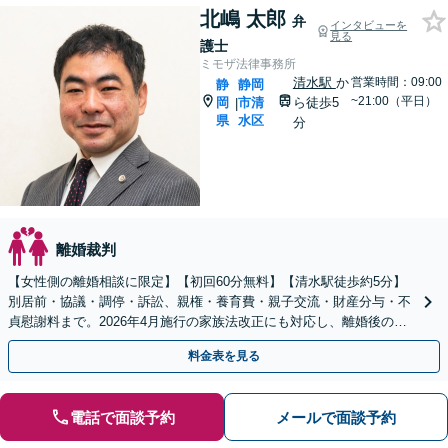
北嶋 太郎
弁
インタビューを
見る
護士
ミモザ法律事務所
清水駅
か
営業時間：09:00
静
静岡
~21:00（平日）
岡
市清
ら徒歩5
|
県
水区
分
離婚裁判
【女性側の離婚相談に限定】【初回60分無料】【清水駅徒歩約5分】
別居前・協議・調停・訴訟、親権・養育費・親子交流・財産分与・不
貞慰謝料まで。2026年4月施行の家族法改正にも対応し、離婚後の生
活を見据えて解決を支えます。
料金表を見る
電話で面談予約
メールで面談予約