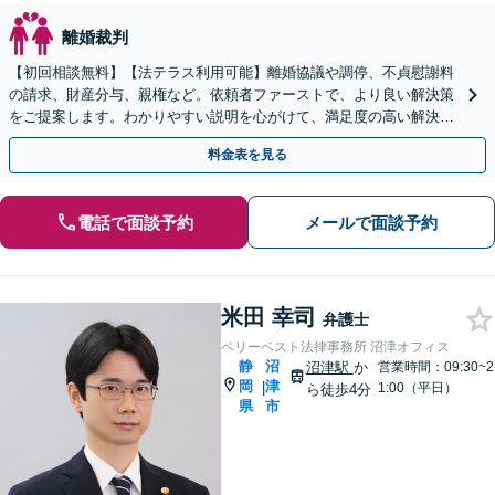
離婚裁判
【初回相談無料】【法テラス利用可能】離婚協議や調停、不貞慰謝料
の請求、財産分与、親権など。依頼者ファーストで、より良い解決策
をご提案します。わかりやすい説明を心がけて、満足度の高い解決を
目指します【焼津駅2分】
料金表を見る
電話で面談予約
メールで面談予約
米田 幸司
弁護士
ベリーベスト法律事務所 沼津オフィス
静
沼
沼津駅
か
営業時間：09:30~2
岡
津
|
1:00（平日）
ら徒歩4分
県
市