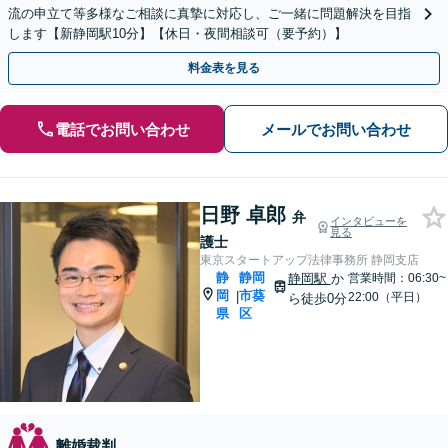
流の申立て等多様なご相談に真摯に対応し、ご一緒に問題解決を目指
します【新静岡駅10分】【休日・夜間相談可（要予約）】
料金表を見る
電話でお問い合わせ
メールでお問い合わせ
日野 卓郎
弁
インタビューを
見る
護士
東京スタートアップ法律事務所 静岡支店
静
静岡
静岡駅
か
営業時間：06:30~
岡
市葵
|
22:00（平日）
ら徒歩0分
県
区
離婚裁判