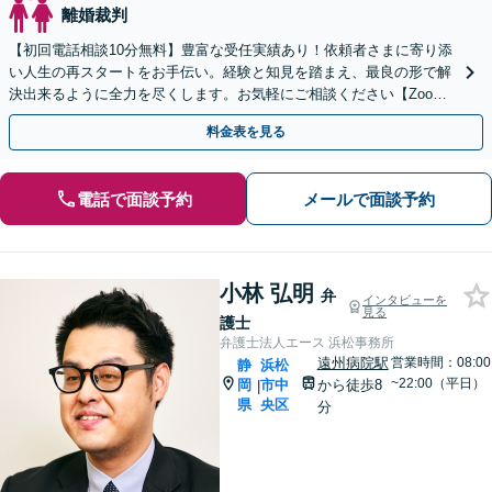
離婚裁判
【初回電話相談10分無料】豊富な受任実績あり！依頼者さまに寄り添
い人生の再スタートをお手伝い。経験と知見を踏まえ、最良の形で解
決出来るように全力を尽くします。お気軽にご相談ください【Zoom
相談可】【全国対応可】【新清水駅5分】
料金表を見る
電話で面談予約
メールで面談予約
小林 弘明
弁
インタビューを
見る
護士
弁護士法人エース 浜松事務所
遠州病院駅
営業時間：08:00
静
浜松
~22:00（平日）
岡
市中
から徒歩8
|
県
央区
分