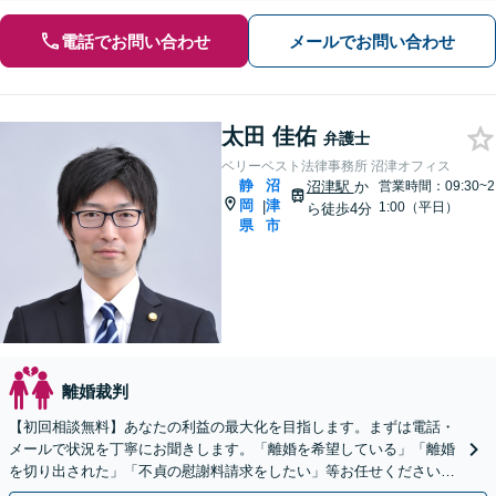
電話でお問い合わせ
メールでお問い合わせ
太田 佳佑
弁護士
ベリーベスト法律事務所 沼津オフィス
静
沼
沼津駅
か
営業時間：09:30~2
岡
津
|
1:00（平日）
ら徒歩4分
県
市
離婚裁判
【初回相談無料】あなたの利益の最大化を目指します。まずは電話・
メールで状況を丁寧にお聞きします。「離婚を希望している」「離婚
を切り出された」「不貞の慰謝料請求をしたい」等お任せください。
【リーズナブルな料金設定】