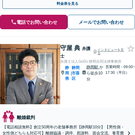
料金表を見る
電話でお問い合わせ
メールでお問い合わせ
守屋 典
弁護
インタビューを見
る
士
弁護士法人GoDo 静岡合同法律事務所
静岡駅
か
営業時間：09:00~
静
静岡
17:30（平日）
岡
市葵
ら徒歩10
|
県
区
分
離婚裁判
【電話相談無料】創立50周年の老舗事務所【静岡駅10分】【男性側・
女性側どちらも対応可】離婚協議・調停、慰謝料、面会交流、養育費