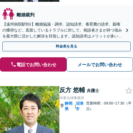
離婚裁判
【遠州病院駅8分】離婚協議・調停、認知請求、養育費の請求、親権
の獲得など。直面しているトラブルに対して、相談者さまが持つ強み
を最大限に活かした解決を目指します。認知請求はメリットが多いの
で、弁護士と詳しくお話してみませんか【初回相談無料】
料金表を見る
電話でお問い合わせ
メールでお問い合わせ
反方 悠輔
弁護士
伊東法律事務所
静岡
沼津
営業時間：09:00~17:30（平
|
県
市
日）