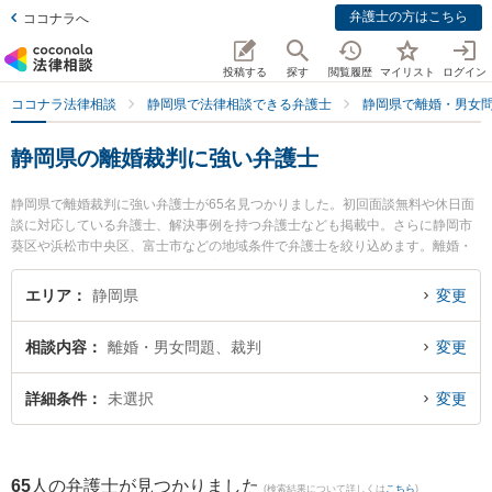
弁護士の方はこちら
ココナラへ
投稿する
探す
閲覧履歴
マイリスト
ログイン
ココナラ法律相談
静岡県で法律相談できる弁護士
静岡県で離婚・男女
静岡県の離婚裁判に強い弁護士
静岡県で離婚裁判に強い弁護士が65名見つかりました。初回面談無料や休日面
談に対応している弁護士、解決事例を持つ弁護士なども掲載中。さらに静岡市
葵区や浜松市中央区、富士市などの地域条件で弁護士を絞り込めます。離婚・
男女問題に関係する財産分与や養育費、親権等の細かな分野での絞り込み検索
もでき便利です。特に弁護士法人GoDo 支部藤枝やいづ合同法律事務所の家本
エリア
静岡県
変更
誠弁護士や静岡法律事務所の上野 哲郎弁護士、ベリーベスト法律事務所 沼津オ
フィスの太田 佳佑弁護士のプロフィール情報や弁護士費用、強みなどが注目さ
相談内容
離婚・男女問題、裁判
変更
れています。『静岡県で土日や夜間に発生した離婚裁判のトラブルを今すぐに
弁護士に相談したい』『離婚裁判のトラブル解決の実績豊富な近くの弁護士を
検索したい』『初回相談無料で離婚裁判を法律相談できる静岡県内の弁護士に
詳細条件
未選択
変更
相談予約したい』などでお困りの相談者さんにおすすめです。
65
人の弁護士が見つかりました
(検索結果について詳しくは
こちら
)