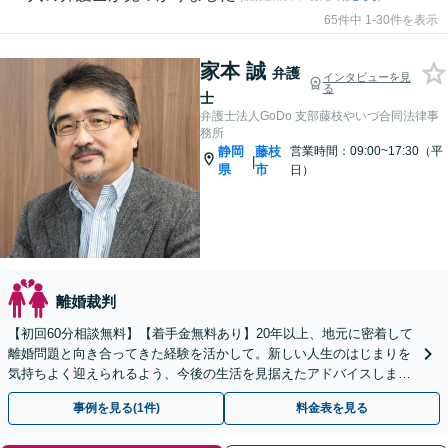
65件中 1-30件を表示
家本 誠
弁護
インタビューを見
る
士
弁護士法人GoDo 支部藤枝やいづ合同法律事
務所
静岡
藤枝
営業時間：09:00~17:30（平
|
県
市
日）
離婚裁判
【初回60分相談無料】【着手金無料あり】20年以上、地元に密着して
離婚問題と向き合ってきた経験を活かして。新しい人生のはじまりを
気持ちよく迎えられるよう、今後の生活を見据えたアドバイスします
【当日／休日／夜間／電話相談可】【全国出張対応】
事例を見る(1件)
料金表を見る