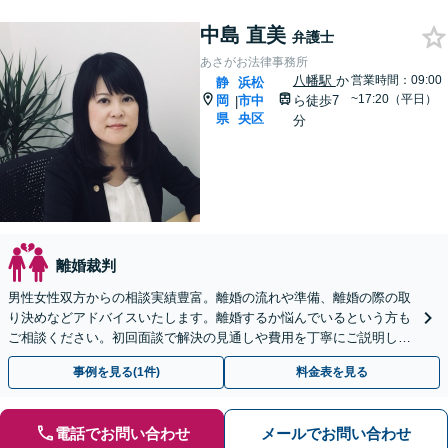
中島 直美
弁護士
あさがお法律事務所
八幡駅
か
営業時間：09:00
静
浜松
~17:20（平日）
岡
市中
ら徒歩7
|
県
央区
分
離婚裁判
男性女性双方からの相談実績豊富。離婚の流れや準備、離婚の際の取
り決めなどアドバイスいたします。離婚するか悩んでいるという方も
ご相談ください。初回面談で解決の見通しや費用を丁寧にご説明しま
す。不貞相手への慰謝料請求や、請求を受けた方にも対応。
事例を見る(1件)
料金表を見る
電話でお問い合わせ
メールでお問い合わせ