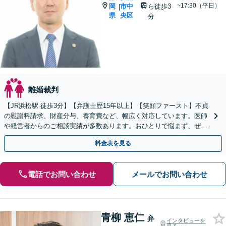
~17:30（平日）
岡
市中
ら徒歩3
|
県
央区
分
離婚裁判
【JR浜松駅 徒歩3分】【弁護士歴15年以上】【笑顔ファースト】不貞
の慰謝料請求、財産分与、養育費など、幅広く対応しています。医師
や経営者からのご相談実績が多数あります。おひとりで悩まず、ぜひ
弁護士にご相談ください。【初回面談無料】
料金表を見る
電話でお問い合わせ
メールでお問い合わせ
青柳 恵仁
弁
インタビューを