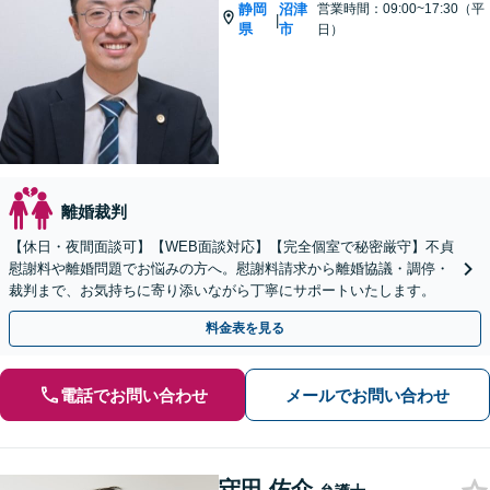
静岡
沼津
営業時間：09:00~17:30（平
|
県
市
日）
離婚裁判
【休日・夜間面談可】【WEB面談対応】【完全個室で秘密厳守】不貞
慰謝料や離婚問題でお悩みの方へ。慰謝料請求から離婚協議・調停・
裁判まで、お気持ちに寄り添いながら丁寧にサポートいたします。
料金表を見る
電話でお問い合わせ
メールでお問い合わせ
守田 佑介