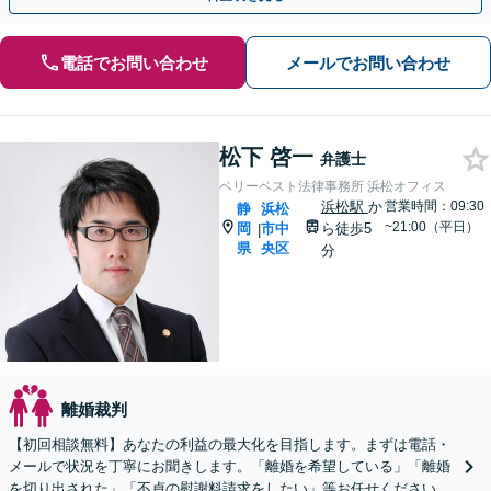
電話でお問い合わせ
メールでお問い合わせ
松下 啓一
弁護士
ベリーベスト法律事務所 浜松オフィス
浜松駅
か
営業時間：09:30
静
浜松
~21:00（平日）
岡
市中
ら徒歩5
|
県
央区
分
離婚裁判
【初回相談無料】あなたの利益の最大化を目指します。まずは電話・
メールで状況を丁寧にお聞きします。「離婚を希望している」「離婚
を切り出された」「不貞の慰謝料請求をしたい」等お任せください。