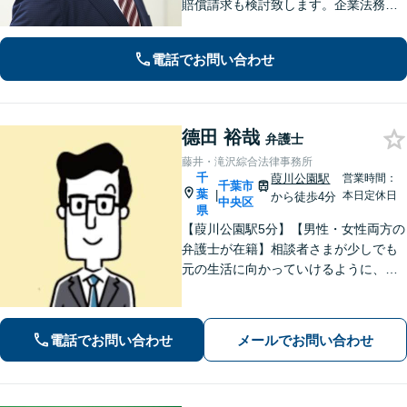
賠償請求も検討致します。企業法務・
顧問契約・刑事事件・離婚・相続・不
動産など分野の区別なく、複雑・特殊
電話でお問い合わせ
な事案でも全力で対応します。千葉県
内に限らず、関東エリア内であれば出
張可
德田 裕哉
弁護士
藤井・滝沢綜合法律事務所
千
葭川公園駅
営業時間：
千葉市
葉
|
本日定休日
から徒歩4分
中央区
県
【葭川公園駅5分】【男性・女性両方の
弁護士が在籍】相談者さまが少しでも
元の生活に向かっていけるように、最
大限尽力させていただきます。まずは
お気軽にご相談ください。【事前予約
で休日・夜間面談可】【完全個室】
電話でお問い合わせ
メールでお問い合わせ