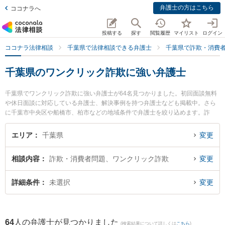
弁護士の方はこちら
ココナラへ
投稿する
探す
閲覧履歴
マイリスト
ログイン
ココナラ法律相談
千葉県で法律相談できる弁護士
千葉県で詐欺・消費
千葉県のワンクリック詐欺に強い弁護士
千葉県でワンクリック詐欺に強い弁護士が64名見つかりました。初回面談無料
や休日面談に対応している弁護士、解決事例を持つ弁護士なども掲載中。さら
に千葉市中央区や船橋市、柏市などの地域条件で弁護士を絞り込めます。詐
欺・消費者問題に関係する投資詐欺や副業詐欺、FX詐欺等の細かな分野での絞
り込み検索もでき便利です。特にあらた国際法律事務所の沼倉 悠弁護士やSfil法
エリア
千葉県
変更
律事務所の坪内 清久弁護士、ファミリア総合法律事務所の辰野 樹市弁護士のプ
ロフィール情報や弁護士費用、強みなどが注目されています。『千葉県で土日
相談内容
詐欺・消費者問題、ワンクリック詐欺
変更
や夜間に発生したワンクリック詐欺のトラブルを今すぐに弁護士に相談した
い』『ワンクリック詐欺のトラブル解決の実績豊富な近くの弁護士を検索した
い』『初回相談無料でワンクリック詐欺を法律相談できる千葉県内の弁護士に
詳細条件
未選択
変更
相談予約したい』などでお困りの相談者さんにおすすめです。
64
人の弁護士が見つかりました
(検索結果について詳しくは
こちら
)