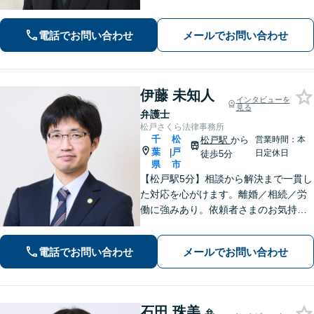
離婚問題／借金問題／刑事事件など、
幅広くサポート。【夜間・休日面談
電話でお問い合わせ
メールでお問い合わせ
可】【完全個室】【本千葉駅徒歩３
分】
伊藤 未知人
インタビューを
見る
弁護士
松戸さくら法律事務所
千
松
松戸駅
から
営業時間：本
葉
戸
|
日定休日
徒歩5分
県
市
【松戸駅5分】相談から解決まで一貫し
た対応を心がけます。離婚／相続／労
働に強みあり。依頼者さまのお気持ち
に寄り添い、一人ひとりに合った解決
策をご提案。前向きな気持ちになれる
電話でお問い合わせ
メールでお問い合わせ
ようサポートします。【初回相談無
料】【夜間・休日相談可能】
石田 珠美
弁