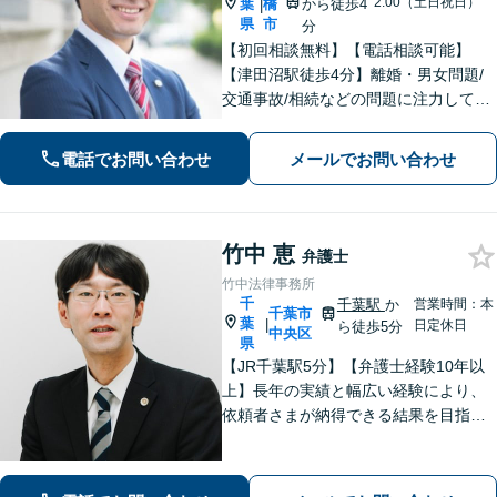
2:00（土日祝日）
葉
橋
から徒歩4
|
県
市
分
【初回相談無料】【電話相談可能】
【津田沼駅徒歩4分】離婚・男女問題/
交通事故/相続などの問題に注力してい
ます。是非一度ご相談ください。
電話でお問い合わせ
メールでお問い合わせ
竹中 恵
弁護士
竹中法律事務所
千
千葉駅
か
営業時間：本
千葉市
葉
|
日定休日
ら徒歩5分
中央区
県
【JR千葉駅5分】【弁護士経験10年以
上】長年の実績と幅広い経験により、
依頼者さまが納得できる結果を目指し
て尽力します【相続・遺言】遺産分割
協議や調停など対応【不動産・住ま
い】オーナーの方からの案件を解決し