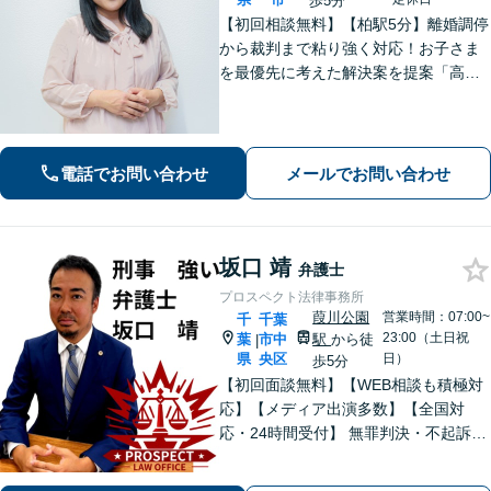
歩5分
【初回相談無料】【柏駅5分】離婚調停
から裁判まで粘り強く対応！お子さま
を最優先に考えた解決案を提案「高齢
者・障がい者の方の相続を全力サポー
ト」「遺言書作成で紛争回避」「不動
産相続に強い」【完全個室制】【休
日・夜間面談可】【分割・後払い対
電話でお問い合わせ
メールでお問い合わせ
応】
坂口 靖
弁護士
プロスペクト法律事務所
葭川公園
営業時間：07:00~
千
千葉
23:00（土日祝
葉
市中
駅
から徒
|
県
央区
日）
歩5分
【初回面談無料】【WEB相談も積極対
応】【メディア出演多数】【全国対
応・24時間受付】 無罪判決・不起訴多
数の“実力派”弁護士が直接対応！刑事弁
護に精通し、圧倒的な交渉力で最善の