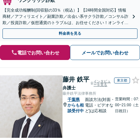
ワンクリック詐欺
【完全成功報酬制(回収額の33％（税込）】【24時間全国対応】情報
商材／アフィリエイト／副業詐欺／出会い系サクラ詐欺／コンサル詐
欺／投資詐欺／仮想通貨のトラブルは、お任せください！オンライン
のみで解決も可能！
料金表を見る
電話でお問い合わせ
メールでお問い合わせ
藤井 鉄平
東京都
インタビュ
ーを見る
弁護士
藤井鉄平法律事務所
営業時間：07:
千葉県
面談方法(対面・
からも相
電話・ビデオな
00~21:00（土
談受付中
ど)は応相談
日祝日）