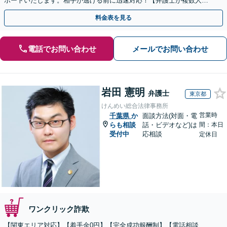
ポートいたします。相手が逃げる前に迅速対応！【弁護士が複数人在
籍】事務所内で連携し問題解決へ【休日・夜間面談可】
料金表を見る
電話でお問い合わせ
メールでお問い合わせ
岩田 憲明
弁護士
東京都
けんめい総合法律事務所
営業時
千葉県
か
面談方法(対面・電
らも相談
話・ビデオなど)は
間：本日
受付中
応相談
定休日
ワンクリック詐欺
【関東エリア対応】【着手金0円】【完全成功報酬制】【電話相談