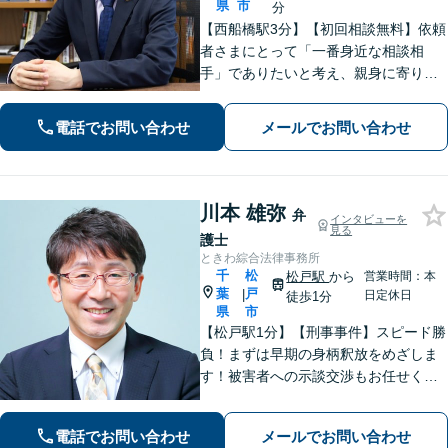
県
市
分
【西船橋駅3分】【初回相談無料】依頼
者さまにとって「一番身近な相談相
手」でありたいと考え、親身に寄り添
って対応することを大切にしていま
す。おひとりで悩まず、弁護士にご相
電話でお問い合わせ
メールでお問い合わせ
談ください。前向きな一歩を踏み出せ
るように、全力でサポートします。
川本 雄弥
弁
インタビューを
見る
護士
ときわ綜合法律事務所
千
松
松戸駅
から
営業時間：本
葉
戸
|
日定休日
徒歩1分
県
市
【松戸駅1分】【刑事事件】スピード勝
負！まずは早期の身柄釈放をめざしま
す！被害者への示談交渉もお任せくだ
さい。【離婚問題】「お金」「子ど
も」で悩んでいませんか？証拠の集め
電話でお問い合わせ
メールでお問い合わせ
方や交渉の進め方には自信がありま