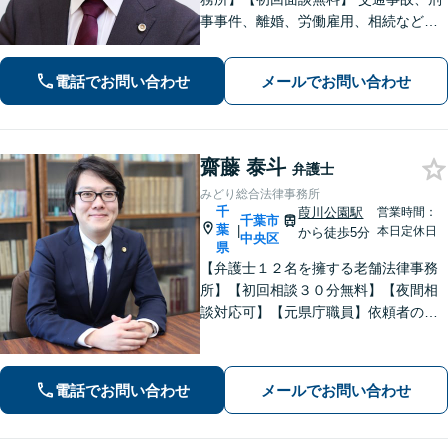
事事件、離婚、労働雇用、相続などの
トラブルはご相談ください。 【弁護士
経験15年以上】依頼者様に寄り添い、
電話でお問い合わせ
メールでお問い合わせ
解決へと導きます【電話相談可】【本
八幡駅9分】
齋藤 泰斗
弁護士
みどり総合法律事務所
千
葭川公園駅
営業時間：
千葉市
葉
|
本日定休日
から徒歩5分
中央区
県
【弁護士１２名を擁する老舗法律事務
所】【初回相談３０分無料】【夜間相
談対応可】【元県庁職員】依頼者の方
の一番身近な相談相手を目指していま
す。地域に信頼されている歴史のある
法律事務所です。
電話でお問い合わせ
メールでお問い合わせ