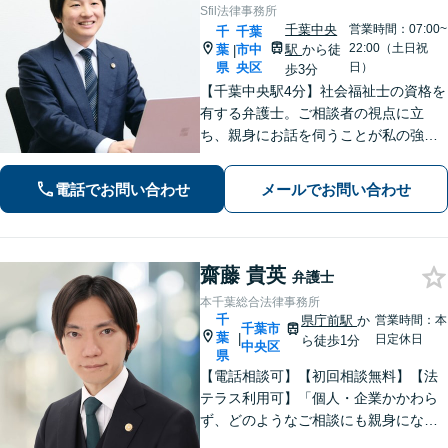
Sfil法律事務所
千葉中央
営業時間：07:00~
千
千葉
22:00（土日祝
葉
市中
駅
から徒
|
県
央区
日）
歩3分
【千葉中央駅4分】社会福祉士の資格を
有する弁護士。ご相談者の視点に立
ち、親身にお話を伺うことが私の強み
です。「こんなことを相談してよいの
だろうか」と迷われている方でも、ま
電話でお問い合わせ
メールでお問い合わせ
ずはお気軽にご相談ください【休日・
夜間面談｜WEB面談可】
齋藤 貴英
弁護士
本千葉総合法律事務所
千
県庁前駅
か
営業時間：本
千葉市
葉
|
日定休日
ら徒歩1分
中央区
県
【電話相談可】【初回相談無料】【法
テラス利用可】「個人・企業かかわら
ず、どのようなご相談にも親身になっ
て対応します」企業法務／交通事故／