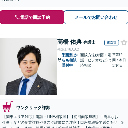
電話で面談予約
メールでお問い合わせ
高橋 佑典
弁護士
東京都
弁護士法人AO
営業時
千葉県
か
面談方法(対面・電
らも相談
話・ビデオなど)は
間：本日
受付中
応相談
定休日
ワンクリック詐欺
【関東エリア対応】電話・LINE相談可】【初回面談無料】「簡単なお
仕事」などの副業詐欺やタスク詐欺にご注意！口座凍結等で返金をサ