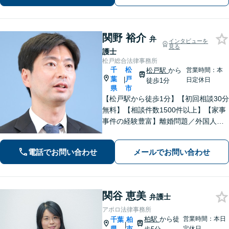
す。調停もお任せください。
関野 裕介
弁
インタビューを
見る
護士
松戸総合法律事務所
千
松
松戸駅
から
営業時間：本
葉
戸
|
日定休日
徒歩1分
県
市
【松戸駅から徒歩1分】【初回相談30分
無料】【相談件数1500件以上】【家事
事件の経験豊富】離婚問題／外国人問
題／刑事事件社会から孤立しがちな依
頼者に寄り添うスタイルに定評あり。
電話でお問い合わせ
メールでお問い合わせ
「解決後の生活から考える」がモット
ー。
関谷 恵美
弁護士
アポロ法律事務所
柏駅
から徒
営業時間：本日
千葉
柏
|
県
市
定休日