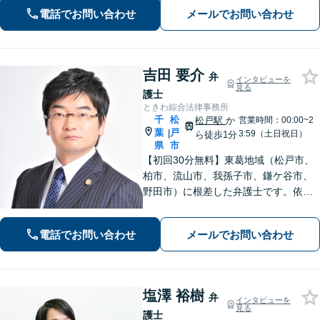
結果へ。粘り強く、鋭く、そして迅速
電話でお問い合わせ
メールでお問い合わせ
に。明朗な料金体系で安心サポート。
吉田 要介
弁
インタビューを
見る
護士
ときわ綜合法律事務所
千
松
松戸駅
か
営業時間：00:00~2
葉
戸
|
3:59（土日祝日）
ら徒歩1分
県
市
【初回30分無料】東葛地域（松戸市、
柏市、流山市、我孫子市、鎌ケ谷市、
野田市）に根差した弁護士です。依頼
者のご意向を確認の上、徹底して案件
の解決に当たります。離婚・交通事
電話でお問い合わせ
メールでお問い合わせ
故・債務整理をはじめとする諸問題に
お困りの際はまずはご相談下さい。
塩澤 裕樹
弁
インタビューを
見る
護士