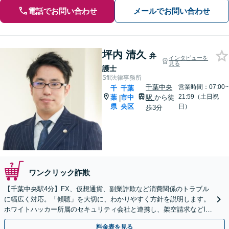
電話でお問い合わせ
メールでお問い合わせ
坪内 清久
弁
インタビューを
見る
護士
Sfil法律事務所
千葉中央
営業時間：07:00~
千
千葉
21:59（土日祝
葉
市中
駅
から徒
|
県
央区
日）
歩3分
ワンクリック詐欺
【千葉中央駅4分】FX、仮想通貨、副業詐欺など消費関係のトラブル
に幅広く対応。「傾聴」を大切に、わかりやすく方針を説明します。
ホワイトハッカー所属のセキュリティ会社と連携し、架空請求などIT
関連の詐欺にも精通しています【夜間面談OK】
料金表を見る