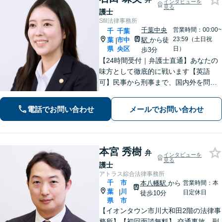
インタビューを
見る
護士
Sfil法律事務所
千葉中央
営業時間：00:00~
千
千葉
23:59（土日祝
葉
市中
駅
から徒
|
県
央区
日）
歩3分
【24時間受付｜弁護士直通】あなたの
味方として徹底的に戦います【英語
可】民事から刑事まで、国内外を問わ
ず幅広くサポート【IT講師経験／デジ
タル証拠・資産対応】ソーシャルワー
電話でお問い合わせ
メールでお問い合わせ
カー兼司法書士と連携【法テラス・WE
B面談可】【都内面談可】
本宮 秀樹
弁
インタビューを
見る
護士
アトラス綜合法律事務所
千
市
本八幡駅
から
営業時間：本
葉
川
|
日定休日
徒歩10分
県
市
【イオンタウン市川大和田2階の法律事
務所】【初回面談無料】 交通事故、刑