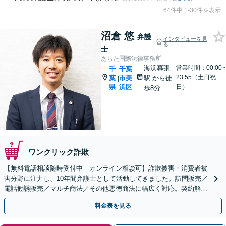
64件中 1-30件を表示
沼倉 悠
弁護
インタビューを見
る
士
あらた国際法律事務所
海浜幕張
営業時間：00:00~
千
千葉
23:55（土日祝
葉
市美
駅
から徒
|
県
浜区
日）
歩8分
ワンクリック詐欺
【無料電話相談随時受付中｜オンライン相談可】詐欺被害・消費者被
害分野に注力し、10年間弁護士として活動してきました。訪問販売／
電話勧誘販売／マルチ商法／その他悪徳商法に幅広く対応。契約解
除、返金、回収に尽力します。
料金表を見る