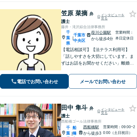
笠原 菜摘
弁
インタビューを
見る
護士
藤井・滝沢綜合法律事務所
千
葭川公園駅
営業時間：
千葉市
葉
|
本日定休日
から徒歩4分
中央区
県
【電話相談可】【法テラス利用可】
「話しやすさを大切にしています。ま
ずはお話をお聞かせください」離婚男
女問題／労働問題／借金問題／刑事事
件／相続紛争など、幅広いご相談に対
電話でお問い合わせ
メールでお問い合わせ
応が可能です。【夜間・休日面談可】
【葭川公園駅5分】
田中 隼斗
弁
インタビューを
見る
護士
西船橋ゴール法律事務所
西船橋駅
営業時間：09:00~2
千
船
0:00（土日祝日）
葉
橋
から徒歩3
|