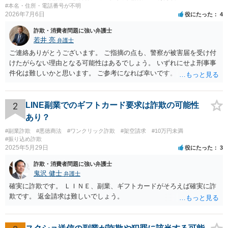
#本名・住所・電話番号が不明
2026年7月6日
役にたった
4
詐欺・消費者問題に強い弁護士
若井 亮
弁護士
ご連絡ありがとうございます。 ご指摘の点も、警察が被害届を受け付
けたがらない理由となる可能性はあるでしょう。 いずれにせよ刑事事
件化は難しいかと思います。 ご参考になれば幸いです。
2
LINE副業でのギフトカード要求は詐欺の可能性
あり？
#副業詐欺
#悪徳商法
#ワンクリック詐欺
#架空請求
#10万円未満
#振り込め詐欺
2025年5月29日
役にたった
3
詐欺・消費者問題に強い弁護士
鬼沢 健士
弁護士
確実に詐欺です。 ＬＩＮＥ、副業、ギフトカードがそろえば確実に詐
欺です。 返金請求は難しいでしょう。