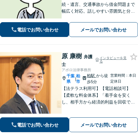
続・遺言、交通事故から借金問題まで
幅広く対応。話しやすい雰囲気と分か
りやすい説明が強み。離婚・犯罪被害
者支援案件の豊富な経験で培った知見
電話でお問い合わせ
メールでお問い合わせ
でお話を十分にお聞きし、心に寄り添
い伴走します。まずは一度ご相談くだ
さい。
原 康樹
弁護
インタビューを見
る
士
アポロ法律事務所
柏駅
から徒
営業時間：本日
千葉
柏
|
県
市
定休日
歩5分
【法テラス利用可】【電話相談可】
【柔軟な料金体系】「着手金を安く
し、相手方から経済的利益を回収でき
た場合は報酬金で補う」などの対応も
可能です。離婚・男女問題、借金・債
務整理、 相続・遺言 、労働・雇用、交
電話でお問い合わせ
メールでお問い合わせ
通事故 など【柏駅5分】