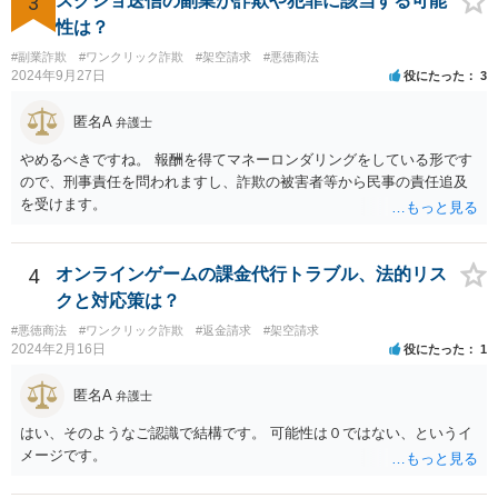
3
スクショ送信の副業が詐欺や犯罪に該当する可能
性は？
#副業詐欺
#ワンクリック詐欺
#架空請求
#悪徳商法
2024年9月27日
役にたった
3
匿名A
弁護士
やめるべきですね。 報酬を得てマネーロンダリングをしている形です
ので、刑事責任を問われますし、詐欺の被害者等から民事の責任追及
を受けます。
4
オンラインゲームの課金代行トラブル、法的リス
クと対応策は？
#悪徳商法
#ワンクリック詐欺
#返金請求
#架空請求
2024年2月16日
役にたった
1
匿名A
弁護士
はい、そのようなご認識で結構です。 可能性は０ではない、というイ
メージです。