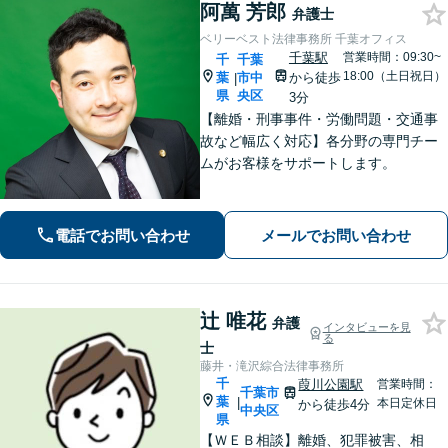
阿萬 芳郎
弁護士
ベリーベスト法律事務所 千葉オフィス
千葉駅
営業時間：09:30~
千
千葉
18:00（土日祝日）
葉
市中
から徒歩
|
県
央区
3分
【離婚・刑事事件・労働問題・交通事
故など幅広く対応】各分野の専門チー
ムがお客様をサポートします。
電話でお問い合わせ
メールでお問い合わせ
辻 唯花
弁護
インタビューを見
る
士
藤井・滝沢綜合法律事務所
千
葭川公園駅
営業時間：
千葉市
葉
|
本日定休日
から徒歩4分
中央区
県
【ＷＥＢ相談】離婚、犯罪被害、相