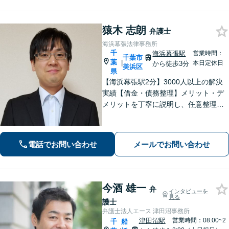
猿木 志朗
弁護士
海浜幕張法律事務所
千
海浜幕張駅
営業時間：
千葉市
葉
|
本日定休日
から徒歩3分
美浜区
県
【海浜幕張駅2分】3000人以上の解決
実績【借金・債務整理】メリット・デ
メリットを丁寧に説明し、任意整理・
個人再生・自己破産を検討します【刑
事事件】お問い合わせは原則翌営業日
以内に回答、電話は弁護士直通です
電話でお問い合わせ
メールでお問い合わせ
【休日・夜間面談は事前予約】
今酒 雄一
弁
インタビューを
見る
護士
弁護士法人エース 津田沼事務所
津田沼駅
営業時間：08:00~2
千
船