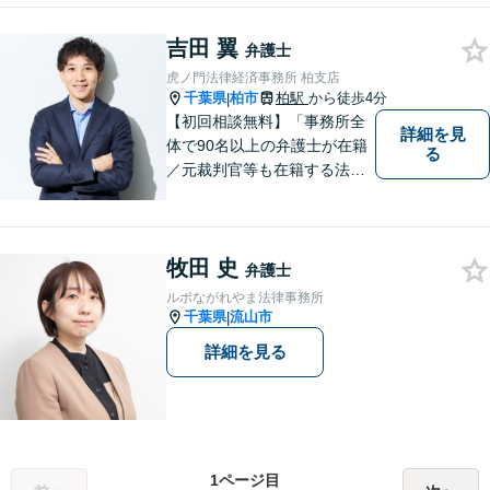
ご相談いただければと思いま
吉田 翼
す。
弁護士
虎ノ門法律経済事務所 柏支店
千葉県
柏市
柏駅
から徒歩4分
|
【初回相談無料】「事務所全
詳細を見
体で90名以上の弁護士が在籍
る
／元裁判官等も在籍する法律
事務所／創業1972年」注力分
野の限定と本店との密な連携
「本店の税理士及び司法書士
牧田 史
と連携し、税務・登記もワン
弁護士
ストップで対応可」【休日・
ルポながれやま法律事務所
夜間相談可】
千葉県
流山市
|
詳細を見る
1ページ目