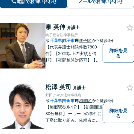
電話でお問い合わせ
メールでお問い合わせ
た実績多数【初回相談無料】
泉 英伸
弁護士
銚子総合法律事務所
千葉県
銚子市
銚子駅
から徒歩3分
|
【代表弁護士相談件数7800
詳細を見
件】【20年以上の実績と信
る
頼】【夜間相談対応可】【法
テラス利用可】代表弁護士の
泉英伸は、弁護士会・銚子市
の委員会等の活動を通じて地
松澤 英司
域の皆様の生活に貢献してま
弁護士
いりました。豊富な経験を活
野田けやき法律事務所
かし地域の法律問題をサポー
千葉県
野田市
梅郷駅
から徒歩4分
|
トいたします。
【梅郷駅徒歩4分】【初回面談
詳細を見
30分無料】 一つ一つの事件に
る
丁寧に取り組み、依頼者にと
って納得できる解決に至るよ
う努力いたします。 安心して