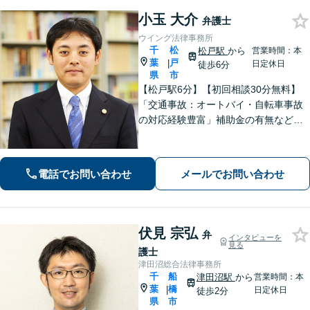
小玉 大介
弁護士
ウイング法律事務所
千
松
松戸駅
から
営業時間：本
葉
戸
|
日定休日
徒歩6分
県
市
【松戸駅6分】【初回相談30分無料】
「交通事故：オートバイ・自転車事故
の対応経験豊富」補助金の有無など、
各種支援制度のご案内を含めた包括的
なサポート「借金問題：投資詐欺・副
業詐欺による被害など、複雑な事情を
電話でお問い合わせ
メールでお問い合わせ
抱えた借金問題について豊富な解決実
績あり」
伏見 宗弘
弁
インタビューを
見る
護士
津田沼総合法律事務所
千
船
津田沼駅
から
営業時間：本
葉
橋
|
日定休日
徒歩2分
県
市