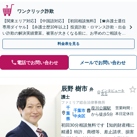
ワンクリック詐欺
【関東エリア対応】【中国語対応】【初回相談無料】【☎︎弁護士選任
専用ダイヤル】【弁護士歴10年以上】投資詐欺・ロマンス詐欺・出会
い詐欺の解決実績豊富。被害が大きくなる前に、お早めのご相談を。
セカンドオピニオン・オンラインの対応も可能
料金表を見る
電話でお問い合わせ
メールでお問い合わせ
辰野 樹市
弁
インタビューを
見る
護士
ファミリア総合法律事務所
千
葭川公園駅
営業時間：
千葉市
葉
|
本日定休日
から徒歩5分
中央区
県
初回30分相談無料です【知的財産権に
精通】特許、商標等、差止請求、損害