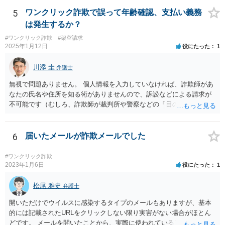
5
ワンクリック詐欺で誤って年齢確認、支払い義務
は発生するか？
#ワンクリック詐欺
#架空請求
2025年1月12日
役にたった
1
川添 圭
弁護士
無視で問題ありません。 個人情報を入力していなければ、詐欺師があ
なたの氏名や住所を知る術がありませんので、訴訟などによる請求が
不可能です（むしろ、詐欺師が裁判所や警察などの「日の当たる場
所」へ出てくるはずがありません）。
6
届いたメールが詐欺メールでした
#ワンクリック詐欺
2023年1月6日
役にたった
1
松尾 雅史
弁護士
開いただけでウイルスに感染するタイプのメールもありますが、基本
的には記載されたURLをクリックしない限り実害がない場合がほとん
どです。 メールを開いたことから、実際に使われているアドレスであ