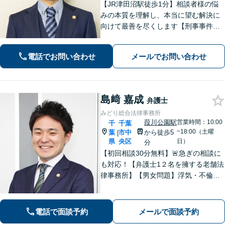
【JR津田沼駅徒歩1分】相談者様の悩
みの本質を理解し、本当に望む解決に
向けて最善を尽くします【刑事事件】
即日接見可！重大事件もお任せくださ
い【交通事故】医療費の打ち切り、後
電話でお問い合わせ
メールでお問い合わせ
遺障害等級認定など。保険会社との対
等な交渉にはぜひ弁護士にご依頼を！
島﨑 嘉成
弁護士
みどり総合法律事務所
葭川公園駅
営業時間：10:00
千
千葉
~18:00（土曜
葉
市中
から徒歩5
|
県
央区
日）
分
【初回相談30分無料】🚨急ぎの相談に
も対応！【弁護士1２名を擁する老舗法
律事務所】【男女問題】浮気・不倫の
慰謝料・親権問題などご相談ください
【借金問題】最適な債務整理をご提案
【債権回収】売掛金の回収はお任せ
電話で面談予約
メールで面談予約
【葭川公園駅5分／千葉中央駅10分】