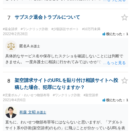
ることが送信者に知られてしまう場合もありますが、その場合でも迷
惑メールが増える程度の不利益にとどまると思います。 相手が何か言
ってきてもお金は払わないようにしてください。
7
サブスク退会トラブルについて
#返金請求
#ワンクリック詐欺
#少額訴訟サポート
#10万円未満
2022年2月28日
役にたった
1
匿名A
弁護士
具体的なサービス名や保存したスクショを確認しないことには判断で
きません。 一度弁護士に相談に行かれてみてはいかがでしょうか。
8
架空請求サイトのURLを貼り付け相談サイトへ投
稿した場合、犯罪になりますか？
#児童ポルノ・わいせつ物頒布等
#ワンクリック詐欺
#架空請求
2021年4月6日
役にたった
1
有森 文昭
弁護士
直ちに、わいせつ物頒布罪等にはならないと思いますが、「アダルト
サイト系や詐欺(架空請求)のもの」に飛ぶことが分かっているURLを表