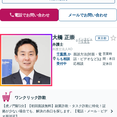
電話でお問い合わせ
メールでお問い合わせ
大橋 正崇
東京都
インタビュ
ーを見る
弁護士
弁護士法人AO
営業時
千葉県
か
面談方法(対面・電
らも相談
話・ビデオなど)は
間：本日
受付中
応相談
定休日
ワンクリック詐欺
【虎ノ門駅1分】【初回面談無料】副業詐欺・タスク詐欺に特化！証
拠が少ない場合でも、解決の糸口を探します。【電話・メール・ビデ
オ面談可】