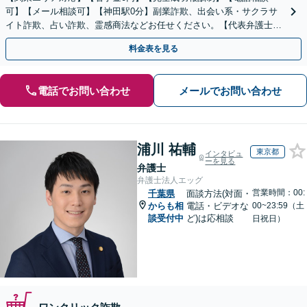
可】【メール相談可】【神田駅0分】副業詐欺、出会い系・サクラサ
イト詐欺、占い詐欺、霊感商法などお任せください。【代表弁護士が
対応】
料金表を見る
電話でお問い合わせ
メールでお問い合わせ
浦川 祐輔
東京都
インタビュ
ーを見る
弁護士
弁護士法人エッグ
営業時間：00:
千葉県
面談方法(対面・
からも相
電話・ビデオな
00~23:59（土
談受付中
ど)は応相談
日祝日）