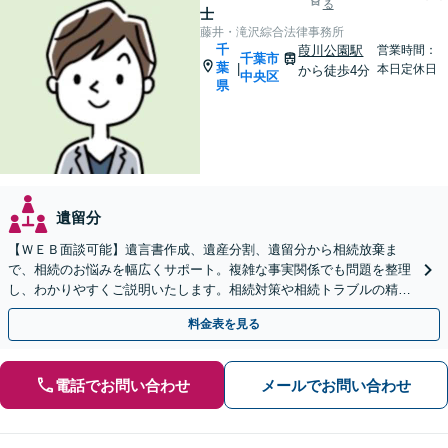
る
士
藤井・滝沢綜合法律事務所
千
葭川公園駅
営業時間：
千葉市
葉
|
本日定休日
から徒歩4分
中央区
県
遺留分
【ＷＥＢ面談可能】遺言書作成、遺産分割、遺留分から相続放棄ま
で、相続のお悩みを幅広くサポート。複雑な事実関係でも問題を整理
し、わかりやすくご説明いたします。相続対策や相続トラブルの精神
的なご負担を減らし、最適な解決を目指します。
料金表を見る
電話でお問い合わせ
メールでお問い合わせ