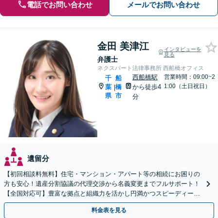
電話でお問い合わせ
メールでお問い合わせ
金田 美津江
インタビューを
見る
弁護士
ネクスパート法律事務所 西船橋オフィス
西船橋駅
営業時間：09:00~2
千
船
1:00（土日祝日）
葉
橋
から徒歩4
|
県
市
分
遺留分
【初回相談料無料】住宅・マンション・アパート等の相続にお困りの
方も安心！遺産分割協議の代理交渉から名義変更までフルサポート！
【全国対応可】豊富な拠点と組織力を活かし円満かつスピーディーに
相続手続きをお手伝いします【取扱い実績2000件以上】
料金表を見る