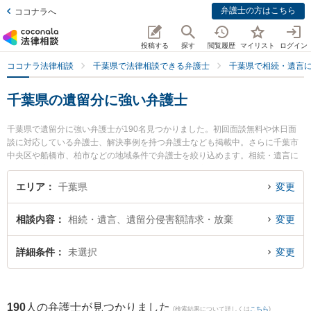
弁護士の方はこちら
ココナラへ
投稿する
探す
閲覧履歴
マイリスト
ログイン
ココナラ法律相談
千葉県で法律相談できる弁護士
千葉県で相続・遺言
千葉県の遺留分に強い弁護士
千葉県で遺留分に強い弁護士が190名見つかりました。初回面談無料や休日面
談に対応している弁護士、解決事例を持つ弁護士なども掲載中。さらに千葉市
中央区や船橋市、柏市などの地域条件で弁護士を絞り込めます。相続・遺言に
関係する家族間の相続トラブルや認知症の相続、遺産分割等の細かな分野での
絞り込み検索もでき便利です。特にアポロ法律事務所の原 康樹弁護士やネクス
エリア
千葉県
変更
パート法律事務所 西船橋オフィスの松尾 太暉弁護士、西船橋ゴール法律事務所
の田中 隼斗弁護士のプロフィール情報や弁護士費用、強みなどが注目されてい
相談内容
相続・遺言、遺留分侵害額請求・放棄
変更
ます。『千葉県で土日や夜間に発生した遺留分のトラブルを今すぐに弁護士に
相談したい』『遺留分のトラブル解決の実績豊富な近くの弁護士を検索した
い』『初回相談無料で遺留分を法律相談できる千葉県内の弁護士に相談予約し
詳細条件
未選択
変更
たい』などでお困りの相談者さんにおすすめです。
190
人の弁護士が見つかりました
(検索結果について詳しくは
こちら
)