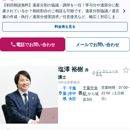
【初回相談無料】遺産分割の協議・調停を一任！寄与分や遺留分に配
慮されているか？相続割合のご相談も可能です。遺産分割協議／遺言
書の作成・執行／遺留分侵害請求／任意後見など、幅広く対応します
【夜間・休日面談可】【西船橋駅3分】
料金表を見る
電話でお問い合わせ
メールでお問い合わせ
塩澤 裕樹
弁
インタビューを
見る
護士
Sfil法律事務所
千葉中央
営業時間：07:00~
千
千葉
22:00（土日祝
葉
市中
駅
から徒
|
県
央区
日）
歩3分