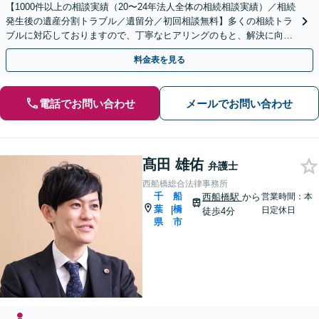
【1000件以上の相談実績（20〜24年法人全体の相続相談実績）／相続
発生後の遺産分割トラブル／遺留分／初回相談無料】多くの相続トラ
ブルに対応しておりますので、丁寧なヒアリングのもと、解決に向け
たアドバイス・ご提案をいたします。
料金表を見る
電話でお問い合わせ
メールでお問い合わせ
髙田 雄佑
弁護士
西船橋総合法律事務所
千
船
西船橋駅
から
営業時間：本
葉
橋
|
日定休日
徒歩4分
県
市