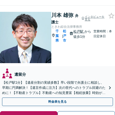
川本 雄弥
弁
インタビューを
見る
護士
ときわ綜合法律事務所
千
松
松戸駅
から
営業時間：本
葉
戸
|
日定休日
徒歩1分
県
市
遺留分
【松戸駅1分】【遺産分割の実績多数】早い段階で弁護士に相談し、
早期に円満解決！【遺言作成に注力】次の世代へのトラブル回避のた
めに！【不動産トラブル】不動産への知見豊富【相続放棄】時効がく
る前にお手続きを。
料金表を見る