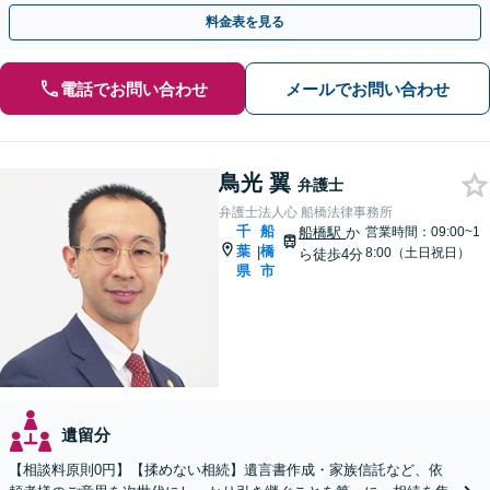
なども柔軟に対応します【休日／夜間面談OK】
料金表を見る
電話でお問い合わせ
メールでお問い合わせ
鳥光 翼
弁護士
弁護士法人心 船橋法律事務所
千
船
船橋駅
か
営業時間：09:00~1
葉
橋
|
8:00（土日祝日）
ら徒歩4分
県
市
遺留分
【相談料原則0円】【揉めない相続】遺言書作成・家族信託など、依