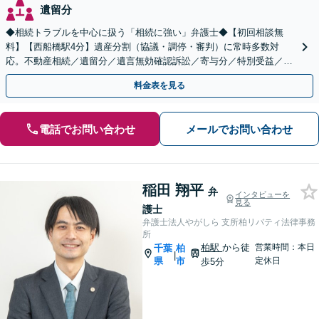
遺留分
◆相続トラブルを中心に扱う「相続に強い」弁護士◆【初回相談無
料】【西船橋駅4分】遺産分割（協議・調停・審判）に常時多数対
応。不動産相続／遺留分／遺言無効確認訴訟／寄与分／特別受益／使
途不明金など複雑な案件もお任せください【夜間・土日相談◎】
料金表を見る
電話でお問い合わせ
メールでお問い合わせ
稲田 翔平
弁
インタビューを
見る
護士
弁護士法人やがしら 支所柏リバティ法律事務
所
柏駅
から徒
営業時間：本日
千葉
柏
|
県
市
定休日
歩5分