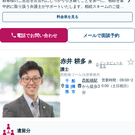
頼者様のご意思を次世代にしっかり引き継ぐことを第一に、相続を集
中的に取り扱う弁護士がサポートいたします。相続スキームのご提案
から遺言執行まで責任を持って対応させていただきます。
料金表を見る
電話でお問い合わせ
メールで面談予約
赤井 耕多
弁
インタビューを
見る
護士
西船橋ゴール法律事務所
西船橋駅
営業時間：09:00~2
千
船
0:00（土日祝日）
葉
橋
から徒歩3
|
県
市
分
遺留分