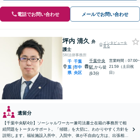
電話でお問い合わせ
メールでお問い合わせ
坪内 清久
弁
インタビューを
見る
護士
Sfil法律事務所
千葉中央
営業時間：07:00~
千
千葉
21:59（土日祝
葉
市中
駅
から徒
|
県
央区
日）
歩3分
遺留分
【千葉中央駅4分】ソーシャルワーカー兼司法書士在籍の事務所で相
続問題をトータルサポート。「傾聴」を大切に、わかりやすく方針を
説明します。福祉施設入所中、入院中、体が不自由な方は、出張相談