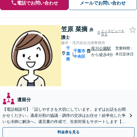
電話でお問い合わせ
メールでお問い合わせ
笠原 菜摘
弁
インタビューを
見る
護士
藤井・滝沢綜合法律事務所
千
葭川公園駅
営業時間：
千葉市
葉
|
本日定休日
から徒歩4分
中央区
県
遺留分
【電話相談可】「話しやすさを大切にしています。まずはお話をお聞
かせください」遺産分割の協議・調停の交渉はお任せ！紛争化した争
いも冷静に解決へ。遺言書の作成で、生前対策もサポートします【夜
間・休日面談可】【葭川公園駅5分】
料金表を見る