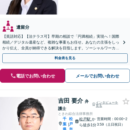
遺留分
【英語対応】【法テラス可】早期の相談で「円満相続」実現へ！国際
相続／デジタル遺産など、複雑な事案もお任せ。あなたの主張をしっ
かり伝え、全員が納得できる解決を目指します。ソーシャルワーカー
兼司法書士と連携【WEB面談可】【24時間受付】
料金表を見る
電話でお問い合わせ
メールでお問い合わせ
吉田 要介
弁
インタビューを
見る
護士
ときわ綜合法律事務所
千
松
松戸駅
か
営業時間：00:00~2
葉
戸
|
3:59（土日祝日）
ら徒歩1分
県
市