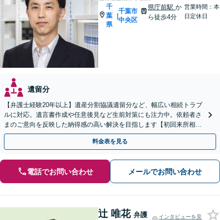
千
県庁前駅
か
営業時間：本
千葉市
葉
|
日定休日
ら徒歩4分
中央区
県
遺留分
【弁護士経験20年以上】遺産分割協議遺留分など、幅広い相続トラブ
ルに対応。遺言書作成や任意後見など生前対策にも注力中。依頼者さ
まのご意向を反映した納得感の高い解決を目指します【初回来所相談
無料】【電話相談・web面談可】【千葉中央駅5分】
料金表を見る
電話でお問い合わせ
メールでお問い合わせ
辻 唯花
弁護
インタビューを見