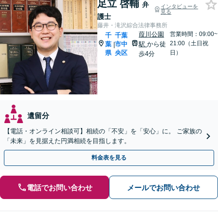
足立 啓輔
弁
インタビューを
見る
護士
藤井・滝沢綜合法律事務所
葭川公園
営業時間：09:00~
千
千葉
21:00（土日祝
葉
市中
駅
から徒
|
県
央区
日）
歩4分
遺留分
【電話・オンライン相談可】相続の「不安」を「安心」に。 ご家族の
「未来」を見据えた円満相続を目指します。
料金表を見る
電話でお問い合わせ
メールでお問い合わせ