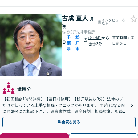
吉成 直人
弁
インタビューを
見る
護士
ちば松戸法律事務所
千
松
松戸駅
から
営業時間：本
葉
戸
|
日定休日
徒歩3分
県
市
遺留分
【初回相談1時間無料】【当日相談可】【松戸駅徒歩3分】法律のプロ
だけが知っている上手な相続テクニックがあります。”争続”になる前
にお気軽にご相談下さい。遺言書作成、遺産分割、相続放棄、相続税
のことなど弁護経験豊富です。
料金表を見る