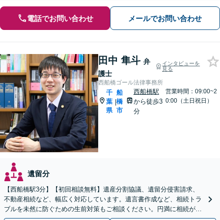
電話でお問い合わせ
メールでお問い合わせ
田中 隼斗
弁
インタビューを
見る
護士
西船橋ゴール法律事務所
西船橋駅
営業時間：09:00~2
千
船
0:00（土日祝日）
葉
橋
から徒歩3
|
県
市
分
遺留分
【西船橋駅3分】【初回相談無料】遺産分割協議、遺留分侵害請求、
不動産相続など、幅広く対応しています。遺言書作成など、相続トラ
ブルを未然に防ぐための生前対策もご相談ください。円満に相続が終
えられるよう、全力でサポートいたします。