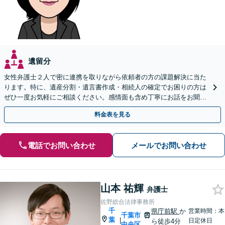
遺留分
女性弁護士２人で密に連携を取りながら依頼者の方の課題解決に当た
ります。特に、遺産分割・遺言書作成・相続人の確定でお困りの方は
ぜひ一度お気軽にご相談ください。感情面も含め丁寧にお話をお聞き
します。
料金表を見る
電話でお問い合わせ
メールでお問い合わせ
山本 祐輝
弁護士
佐野総合法律事務所
千
県庁前駅
か
営業時間：本
千葉市
葉
|
日定休日
ら徒歩4分
中央区