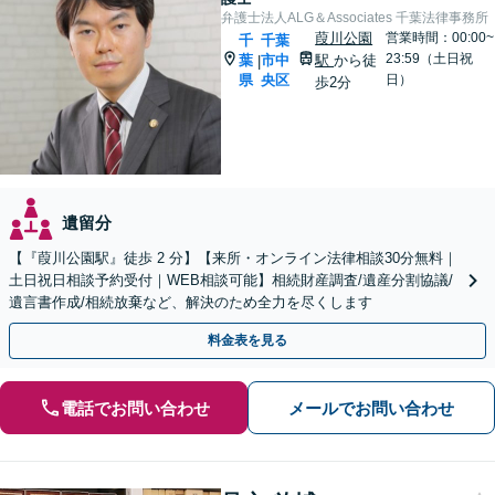
弁護士法人ALG＆Associates 千葉法律事務所
葭川公園
営業時間：00:00~
千
千葉
23:59（土日祝
葉
市中
駅
から徒
|
県
央区
日）
歩2分
遺留分
【『葭川公園駅』徒歩 2 分】【来所・オンライン法律相談30分無料｜
土日祝日相談予約受付｜WEB相談可能】相続財産調査/遺産分割協議/
遺言書作成/相続放棄など、解決のため全力を尽くします
料金表を見る
電話でお問い合わせ
メールでお問い合わせ