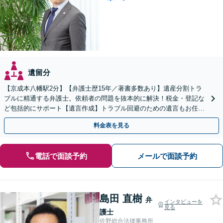
遺留分
【京成本八幡駅2分】【弁護士歴15年／著書多数あり】遺産分割トラ
ブルに精通する弁護士。依頼者の問題を抜本的に解決！税金・登記な
ど包括的にサポート【遺言作成】トラブル回避のための遺言もお任せ
ください！遺言の実現を叶えます【事業継承の解決実績】
料金表を見る
電話で面談予約
メールで面談予約
島田 直樹
弁
インタビューを
見る
護士
佐野総合法律事務所