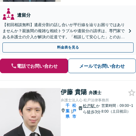
遺留分
【初回相談無料】遺産分割の話し合いが平行線を辿りお困りではあり
ませんか？親族間の複雑な相続トラブルや遺留分の請求は、専門家で
ある弁護士の介入が解決の近道です。「相談して安心した」とのお声
も多数。柏駅徒歩5分の当事務所へまずはご相談ください。
料金表を見る
電話でお問い合わせ
メールでお問い合わせ
伊藤 貴陽
弁護士
弁護士法人心 松戸法律事務所
千
松
松戸駅
か
営業時間：09:00~1
葉
戸
|
8:00（土日祝日）
ら徒歩3分
県
市