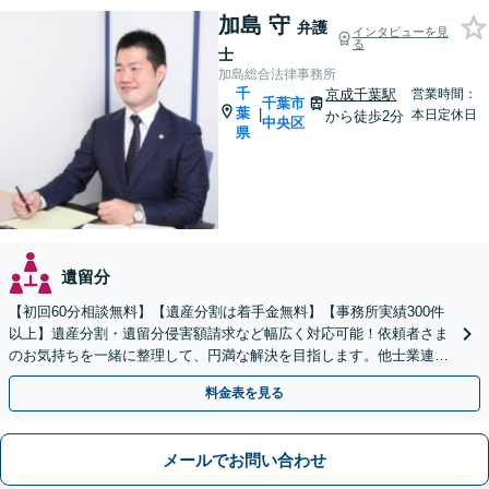
加島 守
弁護
インタビューを見
る
士
加島総合法律事務所
千
京成千葉駅
営業時間：
千葉市
葉
|
本日定休日
から徒歩2分
中央区
県
遺留分
【初回60分相談無料】【遺産分割は着手金無料】【事務所実績300件
以上】遺産分割・遺留分侵害額請求など幅広く対応可能！依頼者さま
のお気持ちを一緒に整理して、円満な解決を目指します。他士業連携
でスピード解決【出張相談OK】
料金表を見る
メールでお問い合わせ