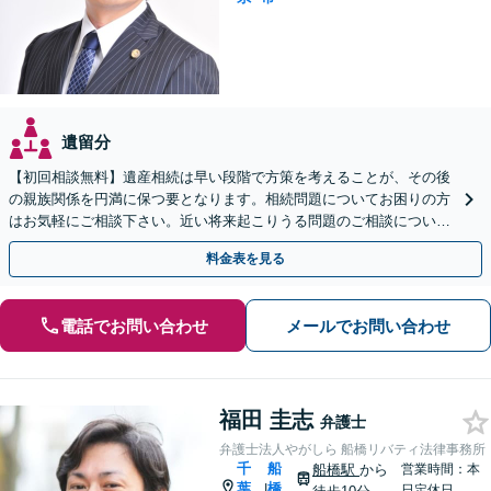
遺留分
【初回相談無料】遺産相続は早い段階で方策を考えることが、その後
の親族関係を円満に保つ要となります。相続問題についてお困りの方
はお気軽にご相談下さい。近い将来起こりうる問題のご相談について
も承っています。
料金表を見る
電話でお問い合わせ
メールでお問い合わせ
福田 圭志
弁護士
弁護士法人やがしら 船橋リバティ法律事務所
千
船
船橋駅
から
営業時間：本
葉
橋
|
日定休日