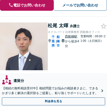
電話でお問い合わせ
メールでお問い合わせ
松尾 太暉
弁護士
ネクスパート法律事務所 西船橋オフィス
西船橋駅
営業時間：09:00~2
千
船
1:00（土日祝日）
葉
橋
から徒歩4
|
県
市
分
遺留分
【相続の無料相談受付中】相続問題でお悩みの相談者さまに、できる
かぎり多く解決の選択肢をご提案し、粘り強くサポートいたします。
料金表を見る