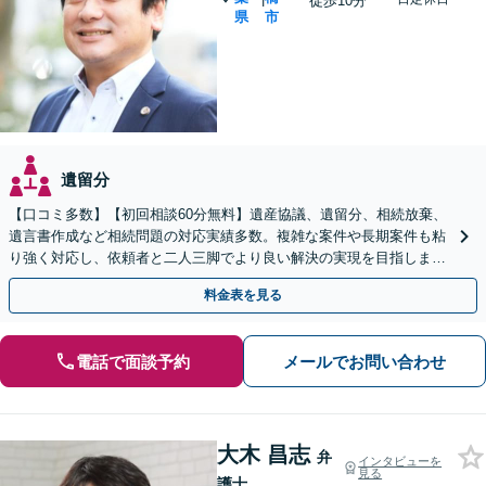
徒歩10分
県
市
遺留分
【口コミ多数】【初回相談60分無料】遺産協議、遺留分、相続放棄、
遺言書作成など相続問題の対応実績多数。複雑な案件や長期案件も粘
り強く対応し、依頼者と二人三脚でより良い解決の実現を目指します
【夜間相談可】【船橋駅7分】
料金表を見る
電話で面談予約
メールでお問い合わせ
大木 昌志
弁
インタビューを
見る
護士