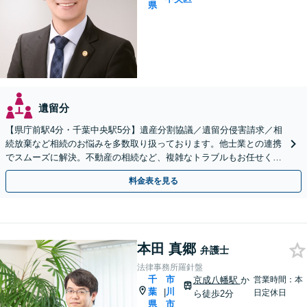
県
遺留分
【県庁前駅4分・千葉中央駅5分】遺産分割協議／遺留分侵害請求／相
続放棄など相続のお悩みを多数取り扱っております。他士業との連携
でスムーズに解決。不動産の相続など、複雑なトラブルもお任せくだ
さい。【初回面談相談30分無料】
料金表を見る
本田 真郷
弁護士
法律事務所羅針盤
千
市
京成八幡駅
か
営業時間：本
葉
川
|
日定休日
ら徒歩2分
県
市