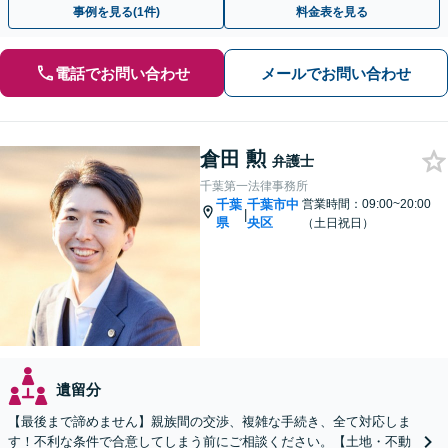
事例を見る(1件)
料金表を見る
電話でお問い合わせ
メールでお問い合わせ
倉田 勲
弁護士
千葉第一法律事務所
千葉
千葉市中
営業時間：09:00~20:00
|
県
央区
（土日祝日）
遺留分
【最後まで諦めません】親族間の交渉、複雑な手続き、全て対応しま
す！不利な条件で合意してしまう前にご相談ください。【土地・不動