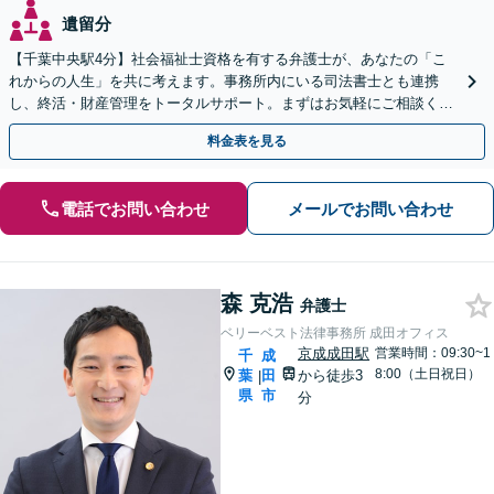
遺留分
【千葉中央駅4分】社会福祉士資格を有する弁護士が、あなたの「こ
れからの人生」を共に考えます。事務所内にいる司法書士とも連携
し、終活・財産管理をトータルサポート。まずはお気軽にご相談くだ
さい【休日・夜間相談可】【出張相談も柔軟に対応】
料金表を見る
電話でお問い合わせ
メールでお問い合わせ
森 克浩
弁護士
ベリーベスト法律事務所 成田オフィス
京成成田駅
営業時間：09:30~1
千
成
8:00（土日祝日）
葉
田
から徒歩3
|
県
市
分