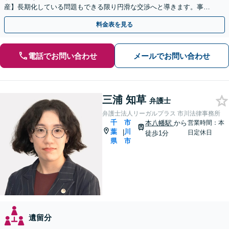
産】長期化している問題もできる限り円滑な交渉へと導きます。事業
承継／相続放棄も対応可能。【JR千葉駅近く】駐車場あり
料金表を見る
電話でお問い合わせ
メールでお問い合わせ
三浦 知草
弁護士
弁護士法人リーガルプラス 市川法律事務所
千
市
本八幡駅
から
営業時間：本
葉
川
|
日定休日
徒歩1分
県
市
遺留分