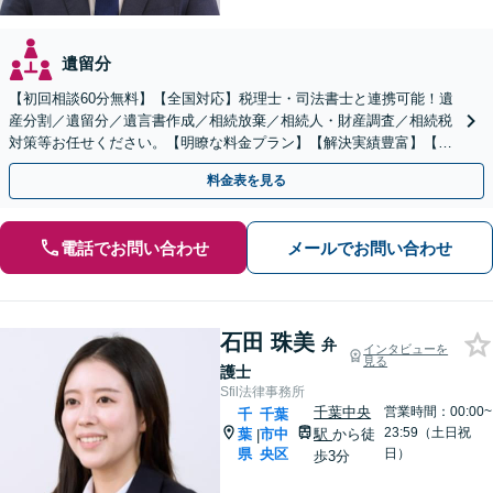
遺留分
【初回相談60分無料】【全国対応】税理士・司法書士と連携可能！遺
産分割／遺留分／遺言書作成／相続放棄／相続人・財産調査／相続税
対策等お任せください。【明瞭な料金プラン】【解決実績豊富】【電
話相談可】
料金表を見る
電話でお問い合わせ
メールでお問い合わせ
石田 珠美
弁
インタビューを
見る
護士
Sfil法律事務所
千葉中央
営業時間：00:00~
千
千葉
23:59（土日祝
葉
市中
駅
から徒
|
県
央区
日）
歩3分