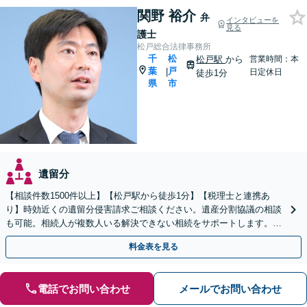
関野 裕介
弁
インタビューを
見る
護士
松戸総合法律事務所
千
松
松戸駅
から
営業時間：本
葉
戸
|
日定休日
徒歩1分
県
市
遺留分
【相談件数1500件以上】【松戸駅から徒歩1分】【税理士と連携あ
り】時効近くの遺留分侵害請求ご相談ください。遺産分割協議の相談
も可能。相続人が複数人いる解決できない相続をサポートします。感
情的な対立の円満解決が得意です。
料金表を見る
電話でお問い合わせ
メールでお問い合わせ