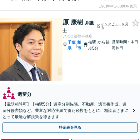
190件中 1-30件を表示
原 康樹
弁護
インタビューを見
る
士
アポロ法律事務所
柏駅
から徒
営業時間：本日
千葉
柏
|
県
市
定休日
歩5分
遺留分
【電話相談可】【柏駅5分】遺産分割協議、不動産、遺言書作成、遺
留分侵害額など。豊富な対応実績で得た経験をもとに、相談者さまに
とって最適な解決策を導きます
料金表を見る